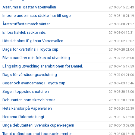
Asarums IF gästar Vapenvallen
2019-08-15 20:43
Imponerande insats räckte inte till seger
2019-08-10 21:19
Årets tuffaste match väntar
2019-08-08 21:17
En bra halvlek räckte inte.
2019-08-04 12:31
Hässleholms IF gästar Vapenvallen
2019-08-02 16:07
Dags för kvartsfinal i Toyota cup
2019-07-28 21:04
Rivna barriärer och fokus på utveckling
2019-07-22 08:00
Långsiktig utveckling är ambitionen för Daniel.
2019-07-15 17:59
Dags för vårsäsongsavslutning
2019-07-04 21:06
Seger och avancemang i Toyota cup
2019-07-03 16:46
Seger i toppstridsmatchen
2019-06-30 16:06
Debutanten som skrev historia
2019-06-28 16:00
Heta känslor på Vapenvallen
2019-06-24 22:39
Herrarna förlorade tungt
2019-06-15 18:50
Unga debutanter i Svenska cupen-segern
2019-06-13 09:08
Tungt poängtapp mot toppkonkurrenten
2019-06-08 18:10