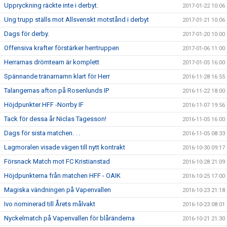
Uppryckning räckte inte i derbyt.
2017-01-22 10:06
Ung trupp ställs mot Allsvenskt motstånd i derbyt
2017-01-21 10:06
Dags för derby.
2017-01-20 10:00
Offensiva krafter förstärker herrtruppen
2017-01-06 11:00
Herrarnas drömteam är komplett
2017-01-05 16:00
Spännande tränarnamn klart för Herr
2016-11-28 16:55
Talangernas afton på Rosenlunds IP
2016-11-22 18:00
Höjdpunkter HFF -Norrby IF
2016-11-07 19:56
Tack för dessa år Niclas Tagesson!
2016-11-05 16:00
Dags för sista matchen. . .
2016-11-05 08:33
Lagmoralen visade vägen till nytt kontrakt
2016-10-30 09:17
Försnack Match mot FC Kristianstad
2016-10-28 21:09
Höjdpunkterna från matchen HFF - OAIK
2016-10-25 17:00
Magiska vändningen på Vapenvallen
2016-10-23 21:18
Ivo nominerad till Årets målvakt
2016-10-23 08:01
Nyckelmatch på Vapenvallen för blåränderna
2016-10-21 21:30