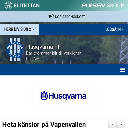
KÖP SÄSONGSKORT
HERR DIVISION 2
LOGGA IN
Husqvarna FF
Där drömmar blir till verklighet
Herr Div 1
HEM
NYHETER
KALENDER
SPELARE & LEDARE
Heta känslor på Vapenvallen
<
>