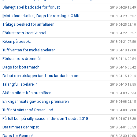
Slarvigt spel bäddade för förlust
2018-04-29 18:49
[Motståndarkollen] Dags för rocklaget OAIK
2018-04-29 08:57
Tråkiga besked för anfallaren
2018-04-25 21:10
Förlust trots kreativt spel
2018-04-22 08:57
Kiken på besök.
2018-04-21 07:50
Tuff väntan för nyckelspelaren
2018-04-19 17:00
Förlust trots drömmål
2018-04-16 20:54
Dags för bortamatch
2018-04-16 06:42
Debut och utslagen tand - nu laddar han om.
2018-04-15 19:14
Talangfull spelare in
2018-04-10 19:55
Sköna bilder från premiären
2018-04-09 20:33
En krigarinsats gav poäng i premiären
2018-04-08 21:15
Tuff nöt väntar på Rosenlund
2018-04-08 07:00
Få full koll på silly season i division 1 södra 2018
2018-04-07 16:30
Bra timme i genrepet
2018-04-01 08:53
Dags för Genrep!
2018-03-30 19:56