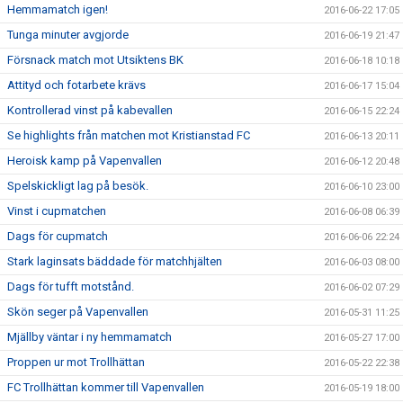
Hemmamatch igen!
2016-06-22 17:05
Tunga minuter avgjorde
2016-06-19 21:47
Försnack match mot Utsiktens BK
2016-06-18 10:18
Attityd och fotarbete krävs
2016-06-17 15:04
Kontrollerad vinst på kabevallen
2016-06-15 22:24
Se highlights från matchen mot Kristianstad FC
2016-06-13 20:11
Heroisk kamp på Vapenvallen
2016-06-12 20:48
Spelskickligt lag på besök.
2016-06-10 23:00
Vinst i cupmatchen
2016-06-08 06:39
Dags för cupmatch
2016-06-06 22:24
Stark laginsats bäddade för matchhjälten
2016-06-03 08:00
Dags för tufft motstånd.
2016-06-02 07:29
Skön seger på Vapenvallen
2016-05-31 11:25
Mjällby väntar i ny hemmamatch
2016-05-27 17:00
Proppen ur mot Trollhättan
2016-05-22 22:38
FC Trollhättan kommer till Vapenvallen
2016-05-19 18:00