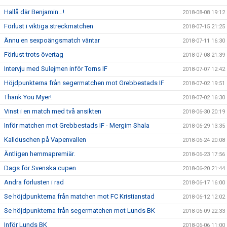
Hallå där Benjamin…!
2018-08-08 19:12
Förlust i viktiga streckmatchen
2018-07-15 21:25
Ännu en sexpoängsmatch väntar
2018-07-11 16:30
Förlust trots övertag
2018-07-08 21:39
Intervju med Sulejmen inför Torns IF
2018-07-07 12:42
Höjdpunkterna från segermatchen mot Grebbestads IF
2018-07-02 19:51
Thank You Myer!
2018-07-02 16:30
Vinst i en match med två ansikten
2018-06-30 20:19
Inför matchen mot Grebbestads IF - Mergim Shala
2018-06-29 13:35
Kallduschen på Vapenvallen
2018-06-24 20:08
Äntligen hemmapremiär.
2018-06-23 17:56
Dags för Svenska cupen
2018-06-20 21:44
Andra förlusten i rad
2018-06-17 16:00
Se höjdpunkterna från matchen mot FC Kristianstad
2018-06-12 12:02
Se höjdpunkterna från segermatchen mot Lunds BK
2018-06-09 22:33
Inför Lunds BK
2018-06-06 11:00