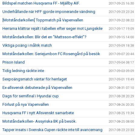
Bildspel matchen Husqvarna FF - Mjällby AIF.
2017-09-25 16:30
Underhållande när HFF gjorde imponerande vändning
2017-09-23 23:24
[Motståndarkollen] Toppmatch på Vapenvallen
2017-09-22 08:22
Herrarna klättrar rejält i tabellen efter seger mot Ljungskile
2017-09-17 19:09
Motståndarkollen: Blir det en ”Mattsson-effekt”?
2017-09-15 14:00
Viktiga poäng i målrik match
2017-09-09 18:38
Motståndarkollen: Seriejumbon FC Rosengård på besök
2017-09-07 20:44
Prison Island
2017-09-04 08:17
Tidig ledning räckte inte
2017-09-03 09:09
Sexpoängsmatch väntar för herrlaget
2017-09-01 19:49
Ex-allsvensk debuterade på Vapenvallen
2017-08-31 07:10
Dags för semifinal i Hyundai cup
2017-08-28 20:29
Förlust på nya Vapenvallen
2017-08-26 20:35
Husqvarna FF i nytt Allsvenskt samarbete
2017-08-25 19:34
Motståndarkollen- Assyriska BK på besök.
2017-08-25 08:00
Tapper insats i Svenska Cupen räckte inte till avancemang
2017-08-23 23:33