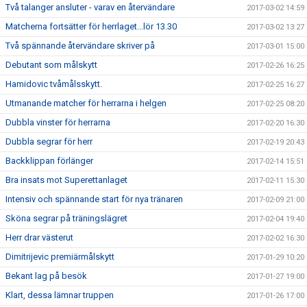
Två talanger ansluter - varav en återvändare
2017-03-02 14:59
Matcherna fortsätter för herrlaget...lör 13.30
2017-03-02 13:27
Två spännande återvändare skriver på
2017-03-01 15:00
Debutant som målskytt
2017-02-26 16:25
Hamidovic tvåmålsskytt.
2017-02-25 16:27
Utmanande matcher för herrarna i helgen
2017-02-25 08:20
Dubbla vinster för herrarna
2017-02-20 16:30
Dubbla segrar för herr
2017-02-19 20:43
Backklippan förlänger
2017-02-14 15:51
Bra insats mot Superettanlaget
2017-02-11 15:30
Intensiv och spännande start för nya tränaren
2017-02-09 21:00
Sköna segrar på träningslägret
2017-02-04 19:40
Herr drar västerut
2017-02-02 16:30
Dimitrijevic premiärmålskytt
2017-01-29 10:20
Bekant lag på besök
2017-01-27 19:00
Klart, dessa lämnar truppen
2017-01-26 17:00