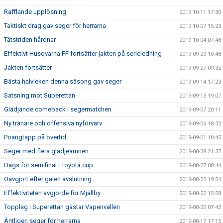
Rafflande upplösning
2019-10-11 17:30
Taktiskt drag gav seger för herrarna
2019-10-07 15:23
Tätstriden hårdnar
2019-10-04 07:48
Effektivt Husqvarna FF fortsätter jakten på serieledning
2019-09-29 10:48
Jakten fortsätter
2019-09-27 09:32
Bästa halvleken denna säsong gav seger
2019-09-14 17:23
Satsning mot Superettan
2019-09-13 19:07
Glädjande comeback i segermatchen
2019-09-07 20:11
Ny tränare och offensiva nyförvärv
2019-09-06 18:32
Poängtapp på övertid.
2019-09-01 18:45
Seger med flera glädjeämnen
2019-08-28 21:37
Dags för semifinal i Toyota cup
2019-08-27 08:44
Oavgjort efter galen avslutning
2019-08-25 19:54
Effektiviteten avgjorde för Mjällby
2019-08-22 15:58
Topplag i Superettan gästar Vapenvallen
2019-08-20 07:42
Äntligen seger för herrarna
2019-08-17 17:15