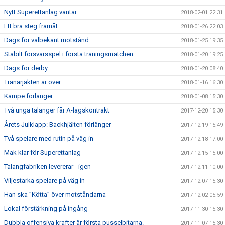
Nytt Superettanlag väntar
2018-02-01 22:31
Ett bra steg framåt.
2018-01-26 22:03
Dags för välbekant motstånd
2018-01-25 19:35
Stabilt försvarsspel i första träningsmatchen
2018-01-20 19:25
Dags för derby
2018-01-20 08:40
Tränarjakten är över.
2018-01-16 16:30
Kämpe förlänger
2018-01-08 15:30
Två unga talanger får A-lagskontrakt
2017-12-20 15:30
Årets Julklapp: Backhjälten förlänger
2017-12-19 15:49
Två spelare med rutin på väg in
2017-12-18 17:00
Mak klar för Superettanlag
2017-12-15 15:00
Talangfabriken levererar - igen
2017-12-11 10:00
Viljestarka spelare på väg in
2017-12-07 15:30
Han ska ”Kötta” över motståndarna
2017-12-02 05:59
Lokal förstärkning på ingång
2017-11-30 15:30
Dubbla offensiva krafter är första pusselbitarna.
2017-11-07 15:30