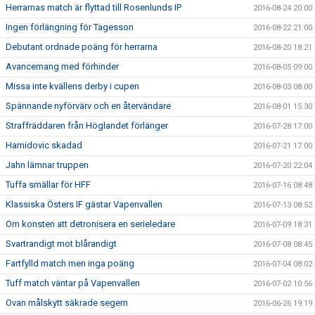
Herrarnas match är flyttad till Rosenlunds IP
2016-08-24 20:00
Ingen förlängning för Tagesson
2016-08-22 21:00
Debutant ordnade poäng för herrarna
2016-08-20 18:21
Avancemang med förhinder
2016-08-05 09:00
Missa inte kvällens derby i cupen
2016-08-03 08:00
Spännande nyförvärv och en återvändare
2016-08-01 15:30
Straffräddaren från Höglandet förlänger
2016-07-28 17:00
Hamidovic skadad
2016-07-21 17:00
Jahn lämnar truppen
2016-07-20 22:04
Tuffa smällar för HFF
2016-07-16 08:48
Klassiska Östers IF gästar Vapenvallen
2016-07-13 08:52
Om konsten att detronisera en serieledare
2016-07-09 18:31
Svartrandigt mot blårandigt
2016-07-08 08:45
Fartfylld match men inga poäng
2016-07-04 08:02
Tuff match väntar på Vapenvallen
2016-07-02 10:56
Ovan målskytt säkrade segern
2016-06-26 19:19