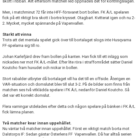
skott i ribban. Allt eftersom matchen led öppnades det för kontringslägen.
Men, i matchminut 72 får inte HFF-försvaret bort bollen. FK Ä/L spelaren
fick på ett riktigt bra skott i bortre krysset. Otagbart. Kvitterat igen och nu 2-
2. Mycket, mycket spännande på Vapenvallen.
Starkt att vinna
Trots att det mentala spelet gick över till bortalaget slogs inte Husqvarna
FF-spelarna sig till ro.
Johan Karlefjärd drev fram bollen på kanten. Han fick till ett inlägg som
nickades ner mot FK Ä/L-målet. Efter lite röra i straffområdet sätter Daniel
Koutcho fram huvudet och nickar in bollen.
Stort rabalder utbryter då bortalaget vill ha det till en offside. Återigen en
VAR-situation och domslutet blev till slut 3-2. På de bilder som finns från
matchen ses två vitklädda spelare i FK Ä/L nedanför Daniel Koutcho. Så
det var ett korrekt domslut.
Flera varningar utdelades efter detta och någon spelare på bänken i FK Ä/L
fick lämna planen.
Två matcher kvar innan uppehållet.
Nu väntar två matcher innan uppehållet. Först en viktigt match borta mot
Dalstorps IF: Sedan gästar Österlens FF Vapenvallen. Då har alltså serien