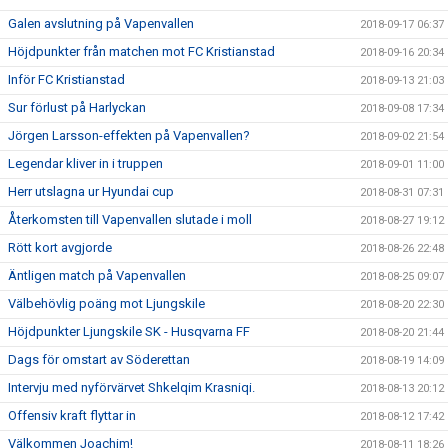
Galen avslutning på Vapenvallen
2018-09-17 06:37
Höjdpunkter från matchen mot FC Kristianstad
2018-09-16 20:34
Inför FC Kristianstad
2018-09-13 21:03
Sur förlust på Harlyckan
2018-09-08 17:34
Jörgen Larsson-effekten på Vapenvallen?
2018-09-02 21:54
Legendar kliver in i truppen
2018-09-01 11:00
Herr utslagna ur Hyundai cup
2018-08-31 07:31
Återkomsten till Vapenvallen slutade i moll
2018-08-27 19:12
Rött kort avgjorde
2018-08-26 22:48
Äntligen match på Vapenvallen
2018-08-25 09:07
Välbehövlig poäng mot Ljungskile
2018-08-20 22:30
Höjdpunkter Ljungskile SK - Husqvarna FF
2018-08-20 21:44
Dags för omstart av Söderettan
2018-08-19 14:09
Intervju med nyförvärvet Shkelqim Krasniqi.
2018-08-13 20:12
Offensiv kraft flyttar in
2018-08-12 17:42
Välkommen Joachim!
2018-08-11 18:26