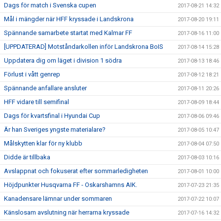
Dags för match i Svenska cupen
2017-08-21 14:32
Mål i mängder när HFF kryssade i Landskrona
2017-08-20 19:11
Spännande samarbete startat med Kalmar FF
2017-08-16 11:00
[UPPDATERAD] Motståndarkollen inför Landskrona BoIS
2017-08-14 15:28
Uppdatera dig om läget i division 1 södra
2017-08-13 18:46
Förlust i vått genrep
2017-08-12 18:21
Spännande anfallare ansluter
2017-08-11 20:26
HFF vidare till semifinal
2017-08-09 18:44
Dags för kvartsfinal i Hyundai Cup
2017-08-06 09:46
Är han Sveriges yngste materialare?
2017-08-05 10:47
Målskytten klar för ny klubb
2017-08-04 07:50
Didde är tillbaka
2017-08-03 10:16
Avslappnat och fokuserat efter sommarledigheten
2017-08-01 10:00
Höjdpunkter Husqvarna FF - Oskarshamns AIK.
2017-07-23 21:35
Kanadensare lämnar under sommaren
2017-07-22 10:07
Känslosam avslutning när herrarna kryssade
2017-07-16 14:32