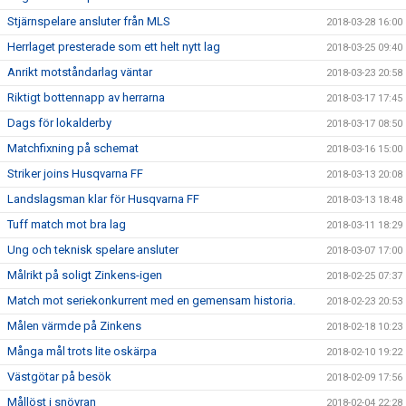
Stjärnspelare ansluter från MLS
2018-03-28 16:00
Herrlaget presterade som ett helt nytt lag
2018-03-25 09:40
Anrikt motståndarlag väntar
2018-03-23 20:58
Riktigt bottennapp av herrarna
2018-03-17 17:45
Dags för lokalderby
2018-03-17 08:50
Matchfixning på schemat
2018-03-16 15:00
Striker joins Husqvarna FF
2018-03-13 20:08
Landslagsman klar för Husqvarna FF
2018-03-13 18:48
Tuff match mot bra lag
2018-03-11 18:29
Ung och teknisk spelare ansluter
2018-03-07 17:00
Målrikt på soligt Zinkens-igen
2018-02-25 07:37
Match mot seriekonkurrent med en gemensam historia.
2018-02-23 20:53
Målen värmde på Zinkens
2018-02-18 10:23
Många mål trots lite oskärpa
2018-02-10 19:22
Västgötar på besök
2018-02-09 17:56
Mållöst i snöyran
2018-02-04 22:28