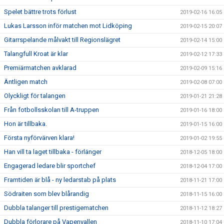
Spelet bättre trots förlust
2019-02-16 16:05
Lukas Larsson inför matchen mot Lidköping
2019-02-15 20:07
Gitarrspelande målvakt till Regionslägret
2019-02-14 15:00
Talangfull Kroat är klar
2019-02-12 17:33
Premiärmatchen avklarad
2019-02-09 15:16
Äntligen match
2019-02-08 07:00
Olyckligt för talangen
2019-01-21 21:28
Från fotbollsskolan till A-truppen
2019-01-16 18:00
Hon är tillbaka.
2019-01-15 16:00
Första nyförvärven klara!
2019-01-02 19:55
Han vill ta laget tillbaka - förlänger
2018-12-05 18:00
Engagerad ledare blir sportchef
2018-12-04 17:00
Framtiden är blå - ny ledarstab på plats
2018-11-21 17:00
Södraiten som blev blårandig
2018-11-15 16:00
Dubbla talanger till prestigematchen
2018-11-12 18:27
Dubbla förlorare på Vapenvallen
2018-11-10 17:04