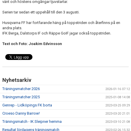
vänt och höstens omgångar tjuvstartar.
Serien tar sedan ett uppehåll till den 3 augusti.
Husqvarna FF har fortfarande häng på toppstriden och återfinns på en
andra plats.
IFK Berga, Dalstorps IF och Räppe GoIF jagar också toppstriden.
Text och Foto: Joakim Edvinsson
Nyhetsarkiv
Träningsmatcher 2026
2026-01-16 07:12
Träningsmatcher 2025
2025-01-08 14:08
Genrep - Lidköpings FK borta
2023-03-25 09:29
Croeso Danny Barrow!
2023-03-20 21:01
Träningsmatch - IK Sleipner hemma
2023-03-10 21:08
Resultat lördagens träningsmatch
2023-02-26 15:32