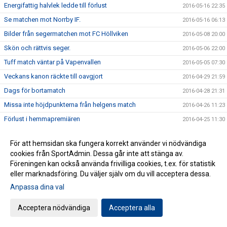
Energifattig halvlek ledde till förlust
2016-05-16 22:35
Se matchen mot Norrby IF.
2016-05-16 06:13
Bilder från segermatchen mot FC Höllviken
2016-05-08 20:00
Skön och rättvis seger.
2016-05-06 22:00
Tuff match väntar på Vapenvallen
2016-05-05 07:30
Veckans kanon räckte till oavgjort
2016-04-29 21:59
Dags för bortamatch
2016-04-28 21:31
Missa inte höjdpunkterna från helgens match
2016-04-26 11:23
Förlust i hemmapremiären
2016-04-25 11:30
Motståndarkollen, KSF Prespa Birlik
2016-04-21 18:00
För att hemsidan ska fungera korrekt använder vi nödvändiga
Fågel? Fisk? Det blev mittemellan
2016-04-16 21:48
cookies från SportAdmin. Dessa går inte att stänga av.
Sista uppdateringen av silly season inför söderettan 2016
2016-04-15 17:27
Föreningen kan också använda frivilliga cookies, t.ex. för statistik
eller marknadsföring. Du väljer själv om du vill acceptera dessa.
Seriepremiär - motståndarkollen
2016-04-14 15:32
Anpassa dina val
Vinst i genrepet
2016-04-10 17:00
Genrep i Varberg
2016-04-09 09:27
Acceptera nödvändiga
Acceptera alla
Spännande nyförvärv i sista minuten
2016-04-01 14:59