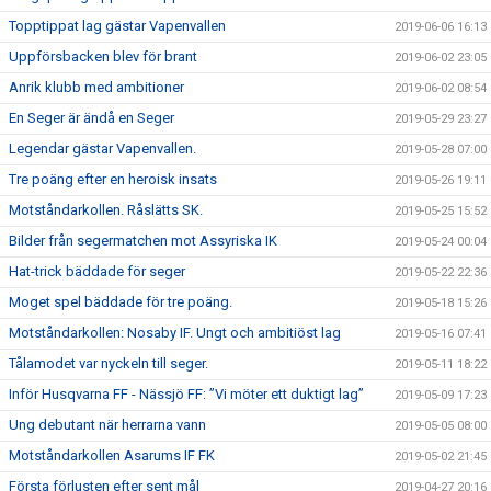
Topptippat lag gästar Vapenvallen
2019-06-06 16:13
Uppförsbacken blev för brant
2019-06-02 23:05
Anrik klubb med ambitioner
2019-06-02 08:54
En Seger är ändå en Seger
2019-05-29 23:27
Legendar gästar Vapenvallen.
2019-05-28 07:00
Tre poäng efter en heroisk insats
2019-05-26 19:11
Motståndarkollen. Råslätts SK.
2019-05-25 15:52
Bilder från segermatchen mot Assyriska IK
2019-05-24 00:04
Hat-trick bäddade för seger
2019-05-22 22:36
Moget spel bäddade för tre poäng.
2019-05-18 15:26
Motståndarkollen: Nosaby IF. Ungt och ambitiöst lag
2019-05-16 07:41
Tålamodet var nyckeln till seger.
2019-05-11 18:22
Inför Husqvarna FF - Nässjö FF: ”Vi möter ett duktigt lag”
2019-05-09 17:23
Ung debutant när herrarna vann
2019-05-05 08:00
Motståndarkollen Asarums IF FK
2019-05-02 21:45
Första förlusten efter sent mål
2019-04-27 20:16