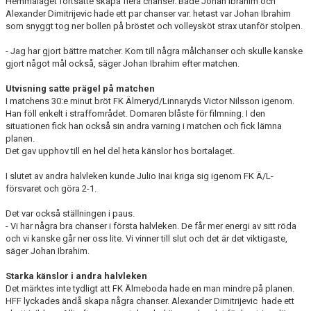
Hemmalaget fortsatte skapa flera chanser. Både Johan Ibrahim och
Alexander Dimitrijevic hade ett par chanser var. hetast var Johan Ibrahim
som snyggt tog ner bollen på bröstet och volleysköt strax utanför stolpen.
- Jag har gjort bättre matcher. Kom till några målchanser och skulle kanske
gjort något mål också, säger Johan Ibrahim efter matchen.
Utvisning satte prägel på matchen
I matchens 30:e minut bröt FK Älmeryd/Linnaryds Victor Nilsson igenom.
Han föll enkelt i straffområdet. Domaren blåste för filmning. I den
situationen fick han också sin andra varning i matchen och fick lämna
planen.
Det gav upphov till en hel del heta känslor hos bortalaget.
I slutet av andra halvleken kunde Julio Inai kriga sig igenom FK Ä/L-
försvaret och göra 2-1.
Det var också ställningen i paus.
- Vi har några bra chanser i första halvleken. De får mer energi av sitt röda
och vi kanske går ner oss lite. Vi vinner till slut och det är det viktigaste,
säger Johan Ibrahim.
Starka känslor i andra halvleken
Det märktes inte tydligt att FK Älmeboda hade en man mindre på planen.
HFF lyckades ändå skapa några chanser. Alexander Dimitrijevic hade ett