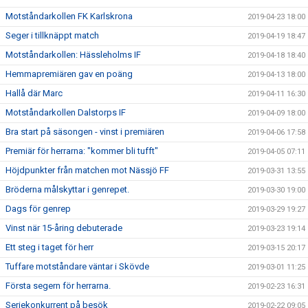
Motståndarkollen FK Karlskrona
2019-04-23 18:00
Seger i tillknäppt match
2019-04-19 18:47
Motståndarkollen: Hässleholms IF
2019-04-18 18:40
Hemmapremiären gav en poäng
2019-04-13 18:00
Hallå där Marc
2019-04-11 16:30
Motståndarkollen Dalstorps IF
2019-04-09 18:00
Bra start på säsongen - vinst i premiären
2019-04-06 17:58
Premiär för herrarna: "kommer bli tufft"
2019-04-05 07:11
Höjdpunkter från matchen mot Nässjö FF
2019-03-31 13:55
Bröderna målskyttar i genrepet.
2019-03-30 19:00
Dags för genrep
2019-03-29 19:27
Vinst när 15-åring debuterade
2019-03-23 19:14
Ett steg i taget för herr
2019-03-15 20:17
Tuffare motståndare väntar i Skövde
2019-03-01 11:25
Första segern för herrarna.
2019-02-23 16:31
Seriekonkurrent på besök
2019-02-22 09:05