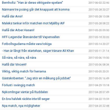
Bernholtz: "Han är deras viktigaste spelare"
2017-06-02 22:46
Närmare tre poäng går det knappast att komma
2017-05-28 20:27
Hallå där Amir!
2017-05-28 13:08
Maleks tankar inför matchen mot Mjällby AIF
2017-05-28 08:22
Hallå där Arber Hasani!
2017-05-20 09:00
HFF-Legendar återvänder till Vapenvallen
2017-05-18 20:05
Fotbollsgudarna måste vara tokiga
2017-05-14 20:27
- Han är långt från startelvan, säger tränare Ali Khan
2017-05-11 21:14
Så nära, så nära, så nära
2017-05-06 19:00
Hallå där Vincent!
2017-05-06 08:34
Viktig, viktig match för herrarna
2017-05-05 20:31
Gästskribenten: "Jag stör en målkung på jobbet"
2017-05-05 16:49
Förlust i svängig match
2017-04-29 19:18
Nykomlingar väntar på Ruddalen
2017-04-28 07:49
En bra halvlek räckte inte till seger
2017-04-22 19:59
Nya match, nya möjligheter
2017-04-20 22:48