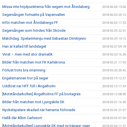
Missa inte höjdpunkterna från segern mot Åtvidaberg.
2018-06-04 13:00
Segersången fortsatte på Vapenvallen
2018-06-03 20:10
Inför matchen mot Åtvidabergs FF
2018-06-02 17:33
Segersången som hördes från Skövde
2018-05-29 22:31
Matchdag: Spelarintervju med Sebastian Dimitrjevic
2018-05-29 14:15
Han är kallad till landslaget
2018-05-27 09:18
Vinst – men med stor dramatik
2018-05-23 16:30
Bilder från matchen mot FK Karlskrona.
2018-05-21 17:55
Förlust trots bra inramning
2018-05-20 20:45
Engelsmannen tror på seger
2018-05-19 12:57
Uddlöst när HFF föll i Ängelholm
2018-05-13 17:59
[Motståndarkollen] Ängelholms FF på bortagräs
2018-05-12 08:00
Bilder från matchen mot Ljungskile SK
2018-05-07 16:30
Nyckelspelare skadad när herrarna förlorade
2018-05-05 21:07
Hallå där Albin Carlsson!
2018-05-05 07:00
[Motståndarkollen] Ljungskile SK med ny tränare -igen
2018-05-04 11:37