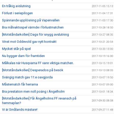
En tråkig avslutning
2017-11-05 15:13
Förlust i seriepilogen
2017-11-04 17:31
Spännande upplösning på Vapenvallen
2017-11-03 17:30
Bra målvaktsspel värmde i förlustmatchen
2017-10-28 18:50
[Motståndarkollen] Dags för snygg avslutning
2017-10-27 08:35
Vinst mot Oddevold gav nytt kontrakt
2017-10-21 20:54
Mycket står på spel
2017-10-20 13:00
Nu bygger dam för framtiden
2017-10-19 16:00
Målkalas när Husqvarna FF vann viktiga matchen.
2017-10-15 19:01
[Motståndarkollen] Desperados på besök
2017-10-13 08:05
Svängig match gav 11:e oavgjorda
2017-10-07 19:50
Måstematch får herrarna
2017-10-07 09:00
Bra prestation men noll poäng i Ängelholm
2017-10-01 18:34
[Motståndarkollen] Får Ängelholms FF revansch på
2017-09-30 08:58
hemmaplan?
Vi är Smålands mästare!
2017-09-27 11:48