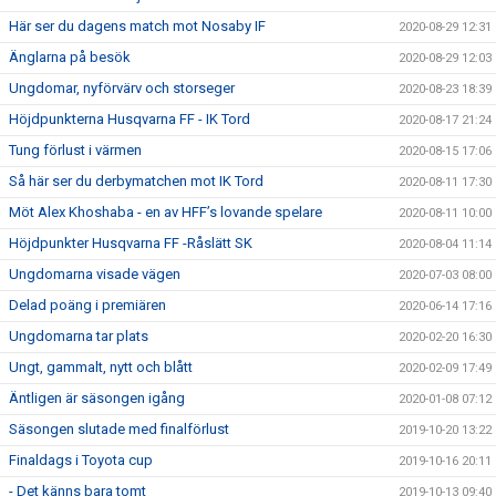
Här ser du dagens match mot Nosaby IF
2020-08-29 12:31
Änglarna på besök
2020-08-29 12:03
Ungdomar, nyförvärv och storseger
2020-08-23 18:39
Höjdpunkterna Husqvarna FF - IK Tord
2020-08-17 21:24
Tung förlust i värmen
2020-08-15 17:06
Så här ser du derbymatchen mot IK Tord
2020-08-11 17:30
Möt Alex Khoshaba - en av HFF’s lovande spelare
2020-08-11 10:00
Höjdpunkter Husqvarna FF -Råslätt SK
2020-08-04 11:14
Ungdomarna visade vägen
2020-07-03 08:00
Delad poäng i premiären
2020-06-14 17:16
Ungdomarna tar plats
2020-02-20 16:30
Ungt, gammalt, nytt och blått
2020-02-09 17:49
Äntligen är säsongen igång
2020-01-08 07:12
Säsongen slutade med finalförlust
2019-10-20 13:22
Finaldags i Toyota cup
2019-10-16 20:11
- Det känns bara tomt
2019-10-13 09:40