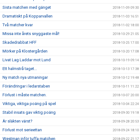
Sista matchen med gänget
2018-11-09 09:30
Dramatiskt på Kopparvallen
2018-11-03 16:51
Två matcher kvar
2018-11-02 18:00
Missa inte årets snyggaste mål!
2018-10-29 21:05
Skadedrabbat HFF
2018-10-25 17:00
Mörker på Klostergården
2018-10-20 17:08
Livat Lag Laddar mot Lund
2018-10-19 09:14
Ett halmstrå taget...
2018-10-13 17:38
Ny match nya utmaningar
2018-10-12 19:48
Förändringar i ledarstaben
2018-10-11 11:22
Förlust i måste matchen.
2018-10-07 20:00
Viktiga, viktiga poäng på spel
2018-10-04 22:24
Stabil insats gav viktig poäng
2018-09-30 19:18
Är släkten värst?
2018-09-28 20:53
Förlust mot serieettan
2018-09-24 18:10
Westman inför tuffa matchen
2018-09-22 21:17