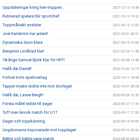
Uppdateringar kring herr-truppen..
2021-12-15 14:38
Rutinerad spelare blir sportchef
2021-10-13 19:42
Toppmålvakt ansluter
2021-06-12 12:00
Joel Karlström har anlänt!
2021-03-31 08:31
Dynamiska duon klara.
2021-03-13 10:00
Benjamin Lindblad klar!
2021-02-24 11:38
18-årige Samuel Björk klar för HFF!
2021-02-08 19:48
Hallå där Daniel!
2020-10-20 16:19
Förlust trots spelövertag
2020-10-11 18:58
Tapper insats räckte inte mot storlaget
2020-10-01 08:28
Hallå där, Lasse Bergh!
2020-09-28 16:30
Första målet ledde till seger
2020-09-27 11:30
Tuff men lärorik match för U17
2020-09-17 17:00
Seger och toppkänning
2020-09-13 09:00
Ungdomarna imponerade mot topplaget
2020-09-10 09:26
Bättre och bättre varje match
2020-08-30 08:45