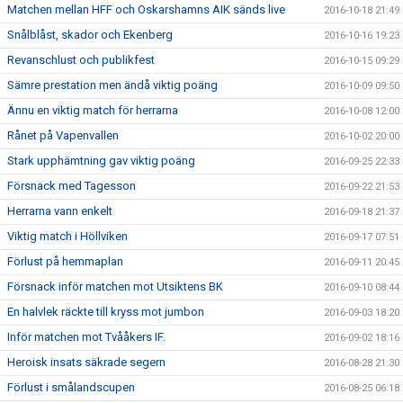
Matchen mellan HFF och Oskarshamns AIK sänds live
2016-10-18 21:49
Snålblåst, skador och Ekenberg
2016-10-16 19:23
Revanschlust och publikfest
2016-10-15 09:29
Sämre prestation men ändå viktig poäng
2016-10-09 09:50
Ännu en viktig match för herrarna
2016-10-08 12:00
Rånet på Vapenvallen
2016-10-02 20:00
Stark upphämtning gav viktig poäng
2016-09-25 22:33
Försnack med Tagesson
2016-09-22 21:53
Herrarna vann enkelt
2016-09-18 21:37
Viktig match i Höllviken
2016-09-17 07:51
Förlust på hemmaplan
2016-09-11 20:45
Försnack inför matchen mot Utsiktens BK
2016-09-10 08:44
En halvlek räckte till kryss mot jumbon
2016-09-03 18:20
Inför matchen mot Tvååkers IF.
2016-09-02 18:16
Heroisk insats säkrade segern
2016-08-28 21:30
Förlust i smålandscupen
2016-08-25 06:18