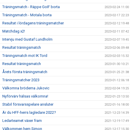
Träningsmatch - Räppe GoIF borta
2023-02-24 11:00
Träningsmatch - Motala borta
2023-02-17 22:23
Resultat i lördagens träningsmatcher
2023-02-12 19:48
Matchdag x2!
2023-02-11 07:42
Intervju med Gustaf Lundholm
2023-02-07 19:45
Resultat träningsmatch
2023-02-06 09:48
Träningsmatch mot IK Tord
2023-02-03 15:32
Resultat träningsmatch
2023-01-30 10:21
Årets första träningsmatch
2023-01-25 21:38
Träningsmatcher 2023
2023-01-12 06:18
Välkomna bröderna Jukovic
2022-02-04 19:25
Nyförvärv hälsas välkomna!
2022-01-23 13:50
Stabil försvarsspelare ansluter
2022-01-16 18:00
Är du HFF-herrs lagledare 2022?
2021-12-23 14:39
Ledarteamet växer fram
2021-12-19 17:49
Välkommen hem Simon
2021-12-17 15:30