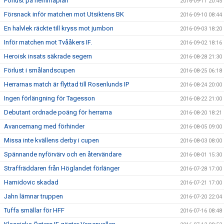
Förlust på hemmaplan
2016-09-11 20:45
Försnack inför matchen mot Utsiktens BK
2016-09-10 08:44
En halvlek räckte till kryss mot jumbon
2016-09-03 18:20
Inför matchen mot Tvååkers IF.
2016-09-02 18:16
Heroisk insats säkrade segern
2016-08-28 21:30
Förlust i smålandscupen
2016-08-25 06:18
Herrarnas match är flyttad till Rosenlunds IP
2016-08-24 20:00
Ingen förlängning för Tagesson
2016-08-22 21:00
Debutant ordnade poäng för herrarna
2016-08-20 18:21
Avancemang med förhinder
2016-08-05 09:00
Missa inte kvällens derby i cupen
2016-08-03 08:00
Spännande nyförvärv och en återvändare
2016-08-01 15:30
Straffräddaren från Höglandet förlänger
2016-07-28 17:00
Hamidovic skadad
2016-07-21 17:00
Jahn lämnar truppen
2016-07-20 22:04
Tuffa smällar för HFF
2016-07-16 08:48