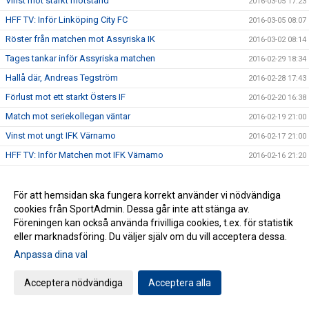
Vinst mot starkt motstånd
2016-03-05 17:23
HFF TV: Inför Linköping City FC
2016-03-05 08:07
Röster från matchen mot Assyriska IK
2016-03-02 08:14
Tages tankar inför Assyriska matchen
2016-02-29 18:34
Hallå där, Andreas Tegström
2016-02-28 17:43
Förlust mot ett starkt Östers IF
2016-02-20 16:38
Match mot seriekollegan väntar
2016-02-19 21:00
Vinst mot ungt IFK Värnamo
2016-02-17 21:00
HFF TV: Inför Matchen mot IFK Värnamo
2016-02-16 21:20
Stabilt i första träningsmatchen
2016-02-13 09:45
Målskytt skriver på för herr
För att hemsidan ska fungera korrekt använder vi nödvändiga
2016-02-12 14:30
cookies från SportAdmin. Dessa går inte att stänga av.
HFFTV: Inför matchen mot Tenhults IF
2016-02-11 17:24
Föreningen kan också använda frivilliga cookies, t.ex. för statistik
Irfan tar över rollen som målvaktstränare
2016-02-11 17:00
eller marknadsföring. Du väljer själv om du vill acceptera dessa.
Lycka till med studierna, Emin
2016-02-10 20:11
Anpassa dina val
Dagsläget i söderettan
2016-02-07 12:00
Acceptera nödvändiga
Acceptera alla
Allsvensk meriterad stärker mittfältet
2016-02-05 15:13