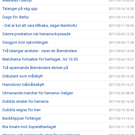
Målkalas i derbyt
2017-03-19 05:03
Talanger på väg upp
2017-03-16 16:30
Dags för derby
2017-03-14 13:35
- Det är kul att vara tillbaka, säger Bernholtz
2017-03-11 09:00
Sämre prestation när herrarna kryssade
2017-03-05 12:25
Oavgjort mot nykomlingen
2017-03-04 17:38
Två talanger ansluter - varav en återvändare
2017-03-02 14:59
Matcherna fortsätter för herrlaget...lör 13.30
2017-03-02 13:27
Två spännande återvändare skriver på
2017-03-01 15:00
Debutant som målskytt
2017-02-26 16:25
Hamidovic tvåmålsskytt.
2017-02-25 16:27
Utmanande matcher för herrarna i helgen
2017-02-25 08:20
Dubbla vinster för herrarna
2017-02-20 16:30
Dubbla segrar för herr
2017-02-19 20:43
Backklippan förlänger
2017-02-14 15:51
Bra insats mot Superettanlaget
2017-02-11 15:30