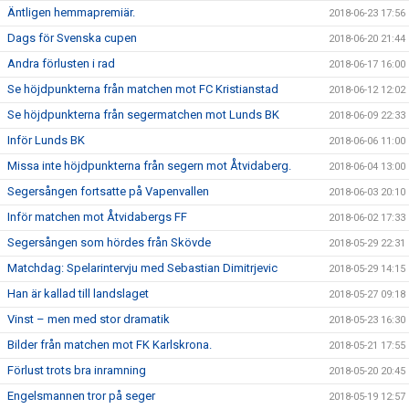
Äntligen hemmapremiär.
2018-06-23 17:56
Dags för Svenska cupen
2018-06-20 21:44
Andra förlusten i rad
2018-06-17 16:00
Se höjdpunkterna från matchen mot FC Kristianstad
2018-06-12 12:02
Se höjdpunkterna från segermatchen mot Lunds BK
2018-06-09 22:33
Inför Lunds BK
2018-06-06 11:00
Missa inte höjdpunkterna från segern mot Åtvidaberg.
2018-06-04 13:00
Segersången fortsatte på Vapenvallen
2018-06-03 20:10
Inför matchen mot Åtvidabergs FF
2018-06-02 17:33
Segersången som hördes från Skövde
2018-05-29 22:31
Matchdag: Spelarintervju med Sebastian Dimitrjevic
2018-05-29 14:15
Han är kallad till landslaget
2018-05-27 09:18
Vinst – men med stor dramatik
2018-05-23 16:30
Bilder från matchen mot FK Karlskrona.
2018-05-21 17:55
Förlust trots bra inramning
2018-05-20 20:45
Engelsmannen tror på seger
2018-05-19 12:57