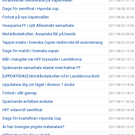
Ex-allsvensk debuterade på Vapenvallen
2017-08-31 07:10
Dags för semifinal i Hyundai cup
2017-08-28 20:29
Förlust på nya Vapenvallen
2017-08-26 20:35
Husqvarna FF i nytt Allsvenskt samarbete
2017-08-25 19:34
Motståndarkollen- Assyriska BK på besök.
2017-08-25 08:00
Tapper insats i Svenska Cupen räckte inte till avancemang
2017-08-23 23:33
Dags för match i Svenska cupen
2017-08-21 14:32
Mål i mängder när HFF kryssade i Landskrona
2017-08-20 19:11
Spännande samarbete startat med Kalmar FF
2017-08-16 11:00
[UPPDATERAD] Motståndarkollen inför Landskrona BoIS
2017-08-14 15:28
Uppdatera dig om läget i division 1 södra
2017-08-13 18:46
Förlust i vått genrep
2017-08-12 18:21
Spännande anfallare ansluter
2017-08-11 20:26
HFF vidare till semifinal
2017-08-09 18:44
Dags för kvartsfinal i Hyundai Cup
2017-08-06 09:46
Är han Sveriges yngste materialare?
2017-08-05 10:47