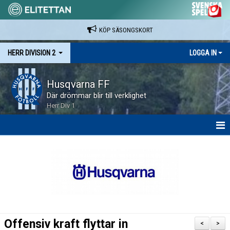
KÖP SÄSONGSKORT
HERR DIVISION 2
LOGGA IN
Husqvarna FF
Där drömmar blir till verklighet
Herr Div 1
HEM
NYHETER
KALENDER
SPELARE & LEDARE
Offensiv kraft flyttar in
<
>