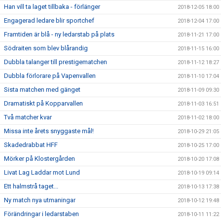
Han vill ta laget tillbaka - förlänger
2018-12-05 18:00
Engagerad ledare blir sportchef
2018-12-04 17:00
Framtiden är blå - ny ledarstab på plats
2018-11-21 17:00
Södraiten som blev blårandig
2018-11-15 16:00
Dubbla talanger till prestigematchen
2018-11-12 18:27
Dubbla förlorare på Vapenvallen
2018-11-10 17:04
Sista matchen med gänget
2018-11-09 09:30
Dramatiskt på Kopparvallen
2018-11-03 16:51
Två matcher kvar
2018-11-02 18:00
Missa inte årets snyggaste mål!
2018-10-29 21:05
Skadedrabbat HFF
2018-10-25 17:00
Mörker på Klostergården
2018-10-20 17:08
Livat Lag Laddar mot Lund
2018-10-19 09:14
Ett halmstrå taget...
2018-10-13 17:38
Ny match nya utmaningar
2018-10-12 19:48
Förändringar i ledarstaben
2018-10-11 11:22