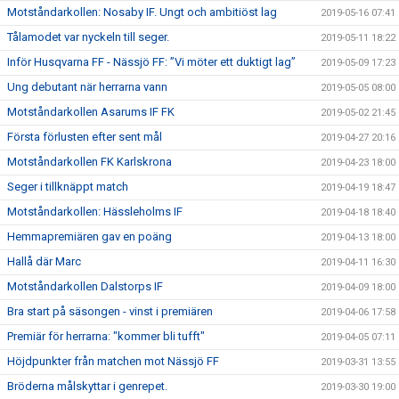
Motståndarkollen: Nosaby IF. Ungt och ambitiöst lag
2019-05-16 07:41
Tålamodet var nyckeln till seger.
2019-05-11 18:22
Inför Husqvarna FF - Nässjö FF: ”Vi möter ett duktigt lag”
2019-05-09 17:23
Ung debutant när herrarna vann
2019-05-05 08:00
Motståndarkollen Asarums IF FK
2019-05-02 21:45
Första förlusten efter sent mål
2019-04-27 20:16
Motståndarkollen FK Karlskrona
2019-04-23 18:00
Seger i tillknäppt match
2019-04-19 18:47
Motståndarkollen: Hässleholms IF
2019-04-18 18:40
Hemmapremiären gav en poäng
2019-04-13 18:00
Hallå där Marc
2019-04-11 16:30
Motståndarkollen Dalstorps IF
2019-04-09 18:00
Bra start på säsongen - vinst i premiären
2019-04-06 17:58
Premiär för herrarna: "kommer bli tufft"
2019-04-05 07:11
Höjdpunkter från matchen mot Nässjö FF
2019-03-31 13:55
Bröderna målskyttar i genrepet.
2019-03-30 19:00