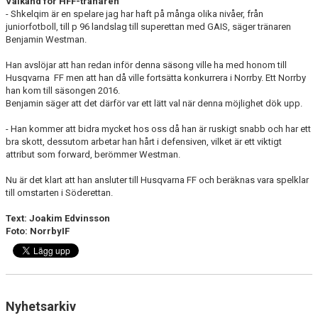
Välkänd för HFF-tränaren
- Shkelqim är en spelare jag har haft på många olika nivåer, från
juniorfotboll, till p 96 landslag till superettan med GAIS, säger tränaren
Benjamin Westman.
Han avslöjar att han redan inför denna säsong ville ha med honom till
Husqvarna FF men att han då ville fortsätta konkurrera i Norrby. Ett Norrby
han kom till säsongen 2016.
Benjamin säger att det därför var ett lätt val när denna möjlighet dök upp.
- Han kommer att bidra mycket hos oss då han är ruskigt snabb och har ett
bra skott, dessutom arbetar han hårt i defensiven, vilket är ett viktigt
attribut som forward, berömmer Westman.
Nu är det klart att han ansluter till Husqvarna FF och beräknas vara spelklar
till omstarten i Söderettan.
Text: Joakim Edvinsson
Foto: NorrbyIF
Nyhetsarkiv