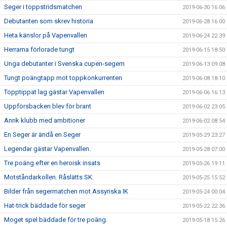
Seger i toppstridsmatchen
2019-06-30 16:06
Debutanten som skrev historia
2019-06-28 16:00
Heta känslor på Vapenvallen
2019-06-24 22:39
Herrarna förlorade tungt
2019-06-15 18:50
Unga debutanter i Svenska cupen-segern
2019-06-13 09:08
Tungt poängtapp mot toppkonkurrenten
2019-06-08 18:10
Topptippat lag gästar Vapenvallen
2019-06-06 16:13
Uppförsbacken blev för brant
2019-06-02 23:05
Anrik klubb med ambitioner
2019-06-02 08:54
En Seger är ändå en Seger
2019-05-29 23:27
Legendar gästar Vapenvallen.
2019-05-28 07:00
Tre poäng efter en heroisk insats
2019-05-26 19:11
Motståndarkollen. Råslätts SK.
2019-05-25 15:52
Bilder från segermatchen mot Assyriska IK
2019-05-24 00:04
Hat-trick bäddade för seger
2019-05-22 22:36
Moget spel bäddade för tre poäng.
2019-05-18 15:26