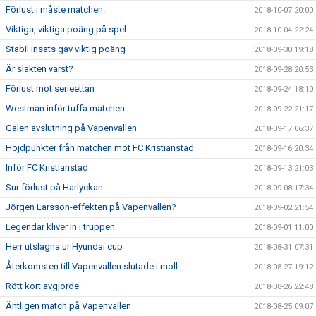
Förlust i måste matchen.
2018-10-07 20:00
Viktiga, viktiga poäng på spel
2018-10-04 22:24
Stabil insats gav viktig poäng
2018-09-30 19:18
Är släkten värst?
2018-09-28 20:53
Förlust mot serieettan
2018-09-24 18:10
Westman inför tuffa matchen
2018-09-22 21:17
Galen avslutning på Vapenvallen
2018-09-17 06:37
Höjdpunkter från matchen mot FC Kristianstad
2018-09-16 20:34
Inför FC Kristianstad
2018-09-13 21:03
Sur förlust på Harlyckan
2018-09-08 17:34
Jörgen Larsson-effekten på Vapenvallen?
2018-09-02 21:54
Legendar kliver in i truppen
2018-09-01 11:00
Herr utslagna ur Hyundai cup
2018-08-31 07:31
Återkomsten till Vapenvallen slutade i moll
2018-08-27 19:12
Rött kort avgjorde
2018-08-26 22:48
Äntligen match på Vapenvallen
2018-08-25 09:07