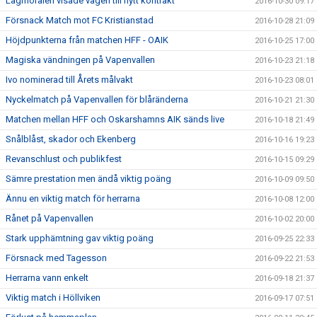
Lagmoralen visade vägen till nytt kontrakt
2016-10-30 09:17
Försnack Match mot FC Kristianstad
2016-10-28 21:09
Höjdpunkterna från matchen HFF - OAIK
2016-10-25 17:00
Magiska vändningen på Vapenvallen
2016-10-23 21:18
Ivo nominerad till Årets målvakt
2016-10-23 08:01
Nyckelmatch på Vapenvallen för blåränderna
2016-10-21 21:30
Matchen mellan HFF och Oskarshamns AIK sänds live
2016-10-18 21:49
Snålblåst, skador och Ekenberg
2016-10-16 19:23
Revanschlust och publikfest
2016-10-15 09:29
Sämre prestation men ändå viktig poäng
2016-10-09 09:50
Ännu en viktig match för herrarna
2016-10-08 12:00
Rånet på Vapenvallen
2016-10-02 20:00
Stark upphämtning gav viktig poäng
2016-09-25 22:33
Försnack med Tagesson
2016-09-22 21:53
Herrarna vann enkelt
2016-09-18 21:37
Viktig match i Höllviken
2016-09-17 07:51