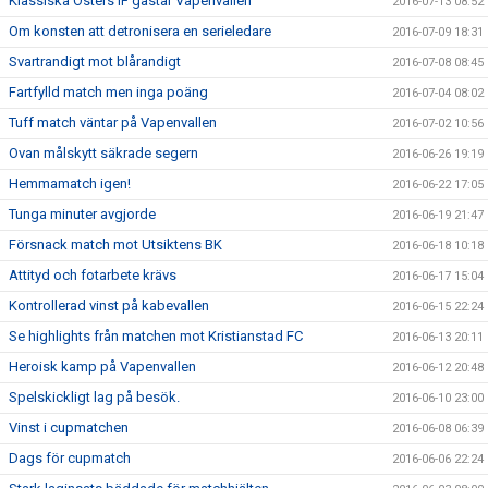
Klassiska Östers IF gästar Vapenvallen
2016-07-13 08:52
Om konsten att detronisera en serieledare
2016-07-09 18:31
Svartrandigt mot blårandigt
2016-07-08 08:45
Fartfylld match men inga poäng
2016-07-04 08:02
Tuff match väntar på Vapenvallen
2016-07-02 10:56
Ovan målskytt säkrade segern
2016-06-26 19:19
Hemmamatch igen!
2016-06-22 17:05
Tunga minuter avgjorde
2016-06-19 21:47
Försnack match mot Utsiktens BK
2016-06-18 10:18
Attityd och fotarbete krävs
2016-06-17 15:04
Kontrollerad vinst på kabevallen
2016-06-15 22:24
Se highlights från matchen mot Kristianstad FC
2016-06-13 20:11
Heroisk kamp på Vapenvallen
2016-06-12 20:48
Spelskickligt lag på besök.
2016-06-10 23:00
Vinst i cupmatchen
2016-06-08 06:39
Dags för cupmatch
2016-06-06 22:24