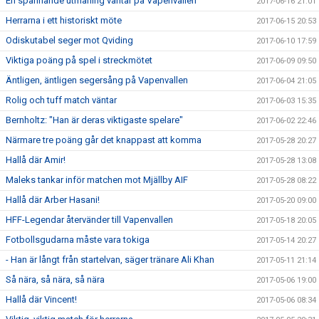
En spännande utmaning väntar på Vapenvallen
2017-06-16 21:01
Herrarna i ett historiskt möte
2017-06-15 20:53
Odiskutabel seger mot Qviding
2017-06-10 17:59
Viktiga poäng på spel i streckmötet
2017-06-09 09:50
Äntligen, äntligen segersång på Vapenvallen
2017-06-04 21:05
Rolig och tuff match väntar
2017-06-03 15:35
Bernholtz: "Han är deras viktigaste spelare"
2017-06-02 22:46
Närmare tre poäng går det knappast att komma
2017-05-28 20:27
Hallå där Amir!
2017-05-28 13:08
Maleks tankar inför matchen mot Mjällby AIF
2017-05-28 08:22
Hallå där Arber Hasani!
2017-05-20 09:00
HFF-Legendar återvänder till Vapenvallen
2017-05-18 20:05
Fotbollsgudarna måste vara tokiga
2017-05-14 20:27
- Han är långt från startelvan, säger tränare Ali Khan
2017-05-11 21:14
Så nära, så nära, så nära
2017-05-06 19:00
Hallå där Vincent!
2017-05-06 08:34