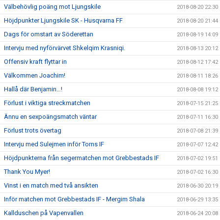
Välbehövlig poäng mot Ljungskile
2018-08-20 22:30
Höjdpunkter Ljungskile SK - Husqvarna FF
2018-08-20 21:44
Dags för omstart av Söderettan
2018-08-19 14:09
Intervju med nyförvärvet Shkelqim Krasniqi.
2018-08-13 20:12
Offensiv kraft flyttar in
2018-08-12 17:42
Välkommen Joachim!
2018-08-11 18:26
Hallå där Benjamin…!
2018-08-08 19:12
Förlust i viktiga streckmatchen
2018-07-15 21:25
Ännu en sexpoängsmatch väntar
2018-07-11 16:30
Förlust trots övertag
2018-07-08 21:39
Intervju med Sulejmen inför Torns IF
2018-07-07 12:42
Höjdpunkterna från segermatchen mot Grebbestads IF
2018-07-02 19:51
Thank You Myer!
2018-07-02 16:30
Vinst i en match med två ansikten
2018-06-30 20:19
Inför matchen mot Grebbestads IF - Mergim Shala
2018-06-29 13:35
Kallduschen på Vapenvallen
2018-06-24 20:08