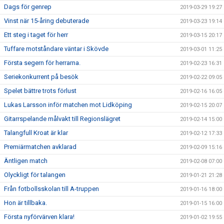
Dags för genrep
2019-03-29 19:27
Vinst när 15-åring debuterade
2019-03-23 19:14
Ett steg i taget för herr
2019-03-15 20:17
Tuffare motståndare väntar i Skövde
2019-03-01 11:25
Första segern för herrarna.
2019-02-23 16:31
Seriekonkurrent på besök
2019-02-22 09:05
Spelet bättre trots förlust
2019-02-16 16:05
Lukas Larsson inför matchen mot Lidköping
2019-02-15 20:07
Gitarrspelande målvakt till Regionslägret
2019-02-14 15:00
Talangfull Kroat är klar
2019-02-12 17:33
Premiärmatchen avklarad
2019-02-09 15:16
Äntligen match
2019-02-08 07:00
Olyckligt för talangen
2019-01-21 21:28
Från fotbollsskolan till A-truppen
2019-01-16 18:00
Hon är tillbaka.
2019-01-15 16:00
Första nyförvärven klara!
2019-01-02 19:55