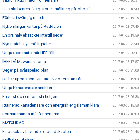
Viktig, viktig match för herrarna
2017-05-05 20:31
Gästskribenten: "Jag stör en målkung på jobbet"
2017-05-05 16:49
Förlust i svängig match
2017-04-29 19:18
Nykomlingar väntar på Ruddalen
2017-04-28 07:49
En bra halvlek räckte inte till seger
2017-04-22 19:59
Nya match, nya möjligheter
2017-04-20 22:48
Unga debutanter när HFF föll
2017-04-17 20:41
[HFFTV] Mawanas hörna
2017-04-15 17:57
Seger på svårspelad plan
2017-04-06 21:08
De här tippas som vinnare av Söderettan i år.
2017-04-06 19:00
Unga Kanadensare ansluter
2017-04-03 16:00
En vinst och en förlust i helgen
2017-04-03 06:36
Rutinerad kanadensare och energisk engelsman klara
2017-03-30 15:58
Fortsatt många mål för herrarna
2017-03-27 16:00
MATCHDAG.
2017-03-25 07:00
Finbesök av blivande förbundskapten
2017-03-23 21:46