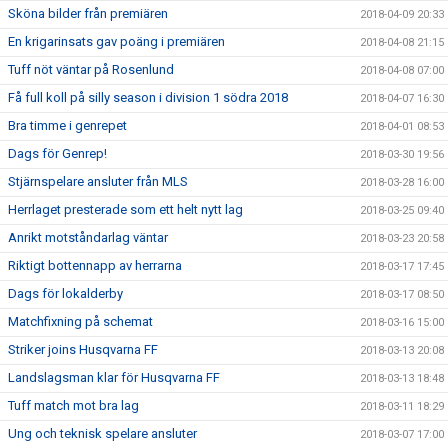
Sköna bilder från premiären
2018-04-09 20:33
En krigarinsats gav poäng i premiären
2018-04-08 21:15
Tuff nöt väntar på Rosenlund
2018-04-08 07:00
Få full koll på silly season i division 1 södra 2018
2018-04-07 16:30
Bra timme i genrepet
2018-04-01 08:53
Dags för Genrep!
2018-03-30 19:56
Stjärnspelare ansluter från MLS
2018-03-28 16:00
Herrlaget presterade som ett helt nytt lag
2018-03-25 09:40
Anrikt motståndarlag väntar
2018-03-23 20:58
Riktigt bottennapp av herrarna
2018-03-17 17:45
Dags för lokalderby
2018-03-17 08:50
Matchfixning på schemat
2018-03-16 15:00
Striker joins Husqvarna FF
2018-03-13 20:08
Landslagsman klar för Husqvarna FF
2018-03-13 18:48
Tuff match mot bra lag
2018-03-11 18:29
Ung och teknisk spelare ansluter
2018-03-07 17:00