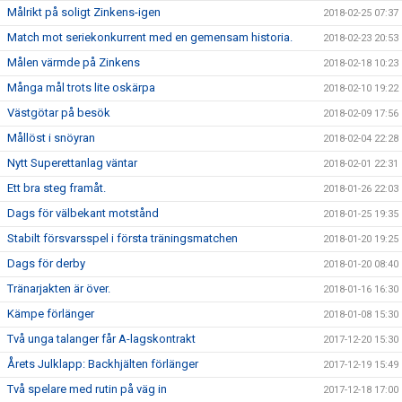
Målrikt på soligt Zinkens-igen
2018-02-25 07:37
Match mot seriekonkurrent med en gemensam historia.
2018-02-23 20:53
Målen värmde på Zinkens
2018-02-18 10:23
Många mål trots lite oskärpa
2018-02-10 19:22
Västgötar på besök
2018-02-09 17:56
Mållöst i snöyran
2018-02-04 22:28
Nytt Superettanlag väntar
2018-02-01 22:31
Ett bra steg framåt.
2018-01-26 22:03
Dags för välbekant motstånd
2018-01-25 19:35
Stabilt försvarsspel i första träningsmatchen
2018-01-20 19:25
Dags för derby
2018-01-20 08:40
Tränarjakten är över.
2018-01-16 16:30
Kämpe förlänger
2018-01-08 15:30
Två unga talanger får A-lagskontrakt
2017-12-20 15:30
Årets Julklapp: Backhjälten förlänger
2017-12-19 15:49
Två spelare med rutin på väg in
2017-12-18 17:00