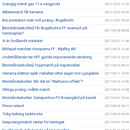
Svängig match gav 11:e oavgjorda
2017-10-07 19:50
Måstematch får herrarna
2017-10-07 09:00
Bra prestation men noll poäng i Ängelholm
2017-10-01 18:34
[Motståndarkollen] Får Ängelholms FF revansch på
2017-09-30 08:58
hemmaplan?
Vi är Smålands mästare!
2017-09-27 11:48
Bildspel matchen Husqvarna FF - Mjällby AIF.
2017-09-25 16:30
Underhållande när HFF gjorde imponerande vändning
2017-09-23 23:24
[Motståndarkollen] Toppmatch på Vapenvallen
2017-09-22 08:22
Herrarna klättrar rejält i tabellen efter seger mot Ljungskile
2017-09-17 19:09
Motståndarkollen: Blir det en ”Mattsson-effekt”?
2017-09-15 14:00
Viktiga poäng i målrik match
2017-09-09 18:38
Motståndarkollen: Seriejumbon FC Rosengård på besök
2017-09-07 20:44
Prison Island
2017-09-04 08:17
Tidig ledning räckte inte
2017-09-03 09:09
Sexpoängsmatch väntar för herrlaget
2017-09-01 19:49