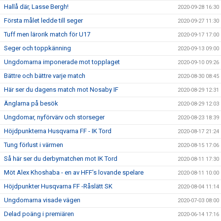
Hallå där, Lasse Bergh!
2020-09-28 16:30
Första målet ledde till seger
2020-09-27 11:30
Tuff men lärorik match för U17
2020-09-17 17:00
Seger och toppkänning
2020-09-13 09:00
Ungdomarna imponerade mot topplaget
2020-09-10 09:26
Bättre och bättre varje match
2020-08-30 08:45
Här ser du dagens match mot Nosaby IF
2020-08-29 12:31
Änglarna på besök
2020-08-29 12:03
Ungdomar, nyförvärv och storseger
2020-08-23 18:39
Höjdpunkterna Husqvarna FF - IK Tord
2020-08-17 21:24
Tung förlust i värmen
2020-08-15 17:06
Så här ser du derbymatchen mot IK Tord
2020-08-11 17:30
Möt Alex Khoshaba - en av HFF’s lovande spelare
2020-08-11 10:00
Höjdpunkter Husqvarna FF -Råslätt SK
2020-08-04 11:14
Ungdomarna visade vägen
2020-07-03 08:00
Delad poäng i premiären
2020-06-14 17:16