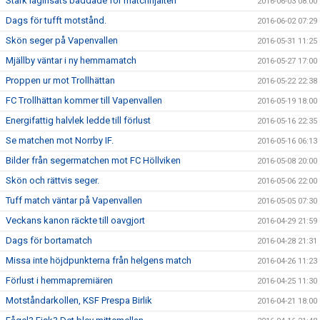
Stark laginsats bäddade för matchhjälten
2016-06-03 08:00
Dags för tufft motstånd.
2016-06-02 07:29
Skön seger på Vapenvallen
2016-05-31 11:25
Mjällby väntar i ny hemmamatch
2016-05-27 17:00
Proppen ur mot Trollhättan
2016-05-22 22:38
FC Trollhättan kommer till Vapenvallen
2016-05-19 18:00
Energifattig halvlek ledde till förlust
2016-05-16 22:35
Se matchen mot Norrby IF.
2016-05-16 06:13
Bilder från segermatchen mot FC Höllviken
2016-05-08 20:00
Skön och rättvis seger.
2016-05-06 22:00
Tuff match väntar på Vapenvallen
2016-05-05 07:30
Veckans kanon räckte till oavgjort
2016-04-29 21:59
Dags för bortamatch
2016-04-28 21:31
Missa inte höjdpunkterna från helgens match
2016-04-26 11:23
Förlust i hemmapremiären
2016-04-25 11:30
Motståndarkollen, KSF Prespa Birlik
2016-04-21 18:00