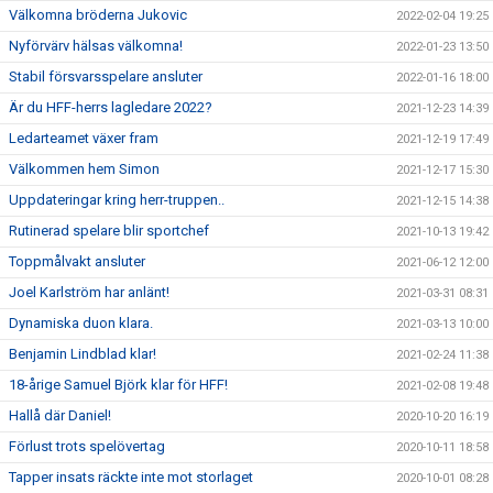
Välkomna bröderna Jukovic
2022-02-04 19:25
Nyförvärv hälsas välkomna!
2022-01-23 13:50
Stabil försvarsspelare ansluter
2022-01-16 18:00
Är du HFF-herrs lagledare 2022?
2021-12-23 14:39
Ledarteamet växer fram
2021-12-19 17:49
Välkommen hem Simon
2021-12-17 15:30
Uppdateringar kring herr-truppen..
2021-12-15 14:38
Rutinerad spelare blir sportchef
2021-10-13 19:42
Toppmålvakt ansluter
2021-06-12 12:00
Joel Karlström har anlänt!
2021-03-31 08:31
Dynamiska duon klara.
2021-03-13 10:00
Benjamin Lindblad klar!
2021-02-24 11:38
18-årige Samuel Björk klar för HFF!
2021-02-08 19:48
Hallå där Daniel!
2020-10-20 16:19
Förlust trots spelövertag
2020-10-11 18:58
Tapper insats räckte inte mot storlaget
2020-10-01 08:28