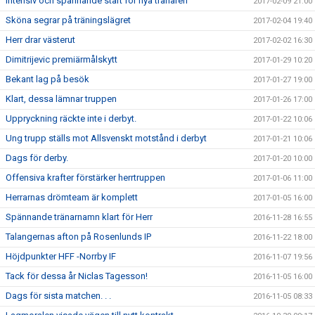
Intensiv och spännande start för nya tränaren
2017-02-09 21:00
Sköna segrar på träningslägret
2017-02-04 19:40
Herr drar västerut
2017-02-02 16:30
Dimitrijevic premiärmålskytt
2017-01-29 10:20
Bekant lag på besök
2017-01-27 19:00
Klart, dessa lämnar truppen
2017-01-26 17:00
Uppryckning räckte inte i derbyt.
2017-01-22 10:06
Ung trupp ställs mot Allsvenskt motstånd i derbyt
2017-01-21 10:06
Dags för derby.
2017-01-20 10:00
Offensiva krafter förstärker herrtruppen
2017-01-06 11:00
Herrarnas drömteam är komplett
2017-01-05 16:00
Spännande tränarnamn klart för Herr
2016-11-28 16:55
Talangernas afton på Rosenlunds IP
2016-11-22 18:00
Höjdpunkter HFF -Norrby IF
2016-11-07 19:56
Tack för dessa år Niclas Tagesson!
2016-11-05 16:00
Dags för sista matchen. . .
2016-11-05 08:33