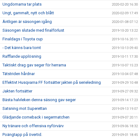
Ungdomarna tar plats
2020-02-20 16:30
Ungt, gammalt, nytt och blått
2020-02-09 17:49
Äntligen är säsongen igång
2020-01-08 07:12
Säsongen slutade med finalförlust
2019-10-20 13:22
Finaldags i Toyota cup
2019-10-16 20:11
- Det känns bara tomt
2019-10-13 09:40
Rafflande upplösning
2019-10-11 17:30
Taktiskt drag gav seger för herrarna
2019-10-07 15:23
Tätstriden hårdnar
2019-10-04 07:48
Effektivt Husqvarna FF fortsätter jakten på serieledning
2019-09-29 10:48
Jakten fortsätter
2019-09-27 09:32
Bästa halvleken denna säsong gav seger
2019-09-14 17:23
Satsning mot Superettan
2019-09-13 19:07
Glädjande comeback i segermatchen
2019-09-07 20:11
Ny tränare och offensiva nyförvärv
2019-09-06 18:32
Poängtapp på övertid.
2019-09-01 18:45