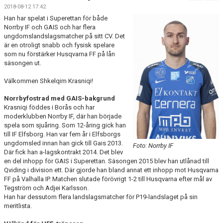
MATCHER
2018-08-12 17:42
Han har spelat i Superettan för både
Norrby IF och GAIS och har flera
ungdomslandslagsmatcher på sitt CV. Det
är en otroligt snabb och fysisk spelare
som nu förstärker Husqvarna FF på lån
säsongen ut.
Välkommen Shkelqim Krasniqi!
Norrbyfostrad med GAIS-bakgrund
Krasniqi föddes i Borås och har
moderklubben Norrby IF, där han började
spela som sjuåring. Som 12-åring gick han
till IF Elfsborg. Han var fem år i Elfsborgs
ungdomsled innan han gick till Gais 2013.
Foto: Norrby IF
Där fick han a-lagskontrakt 2014. Det blev
en del inhopp för GAIS i Superettan. Säsongen 2015 blev han utlånad till
Qviding i division ett. Där gjorde han bland annat ett inhopp mot Husqvarna
FF på Valhalla IP. Matchen slutade förövrigt 1-2 till Husqvarna efter mål av
Tegström och Adjei Karlsson.
Han har dessutom flera landslagsmatcher för P19-landslaget på sin
meritlista.