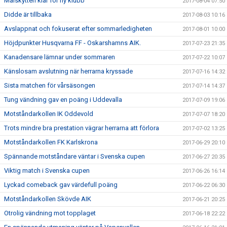
Målskytten klar för ny klubb
2017-08-04 07:50
Didde är tillbaka
2017-08-03 10:16
Avslappnat och fokuserat efter sommarledigheten
2017-08-01 10:00
Höjdpunkter Husqvarna FF - Oskarshamns AIK.
2017-07-23 21:35
Kanadensare lämnar under sommaren
2017-07-22 10:07
Känslosam avslutning när herrarna kryssade
2017-07-16 14:32
Sista matchen för vårsäsongen
2017-07-14 14:37
Tung vändning gav en poäng i Uddevalla
2017-07-09 19:06
Motståndarkollen IK Oddevold
2017-07-07 18:20
Trots mindre bra prestation vägrar herrarna att förlora
2017-07-02 13:25
Motståndarkollen FK Karlskrona
2017-06-29 20:10
Spännande motståndare väntar i Svenska cupen
2017-06-27 20:35
Viktig match i Svenska cupen
2017-06-26 16:14
Lyckad comeback gav värdefull poäng
2017-06-22 06:30
Motståndarkollen Skövde AIK
2017-06-21 20:25
Otrolig vändning mot topplaget
2017-06-18 22:22