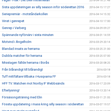
Fågel? Fisk? Det blev mittemellan
2016-04-16 21:48
Sista uppdateringen av silly season inför söderettan 2016
2016-04-15 17:27
Seriepremiär - motståndarkollen
2016-04-14 15:32
Vinst i genrepet
2016-04-10 17:00
Genrep i Varberg
2016-04-09 09:27
Spännande nyförvärv i sista minuten
2016-04-01 14:59
Motvind i Ängelholm
2016-03-29 20:14
Blandad insats av herrarna
2016-03-25 21:00
Dubbla matcher för herrarna
2016-03-25 07:00
Misstagen fällde herrarna i Borås
2016-03-20 08:25
Från blårandigt till blårandigt
2016-03-18
Tuff mittfältare tillbaka i Husqvarna FF
2016-03-18
HFF TV: Matchen mot Norrby IF Webbsänds
2016-03-17 23:09
Efterlysning!
2016-03-13 20:14
Försäsongsträning med Elin
2016-03-11 21:05
Fössta uppdatering i mass kring silly season i söderettan
2016-03-07 19:57