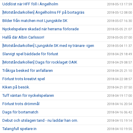
Uddlöst när HFF föll i Ängelholm
2018-05-13 17:59
[Motståndarkollen] Ängelholms FF på bortagräs
2018-05-12 08:00
Bilder från matchen mot Ljungskile SK
2018-05-07 16:30
Nyckelspelare skadad när herrarna förlorade
2018-05-05 21:07
Hallå där Albin Carlsson!
2018-05-05 07:00
[Motståndarkollen] Ljungskile SK med ny tränare -igen
2018-05-04 11:37
Slarvigt spel bäddade för förlust
2018-04-29 18:49
[Motståndarkollen] Dags för rocklaget OAIK
2018-04-29 08:57
Tråkiga besked för anfallaren
2018-04-25 21:10
Förlust trots kreativt spel
2018-04-22 08:57
Kiken på besök.
2018-04-21 07:50
Tuff väntan för nyckelspelaren
2018-04-19 17:00
Förlust trots drömmål
2018-04-16 20:54
Dags för bortamatch
2018-04-16 06:42
Debut och utslagen tand - nu laddar han om.
2018-04-15 19:14
Talangfull spelare in
2018-04-10 19:55