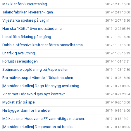
Mak klar för Superettanlag
2017-12-15 15:00
Talangfabriken levererar - igen
2017-12-11 10:00
Viljestarka spelare på väg in
2017-12-07 15:30
Han ska ”Kötta” över motståndarna
2017-12-02 05:59
Lokal förstärkning på ingång
2017-11-30 15:30
Dubbla offensiva krafter är första pusselbitarna.
2017-11-07 15:30
En tråkig avslutning
2017-11-05 15:13
Förlust i seriepilogen
2017-11-04 17:31
Spännande upplösning på Vapenvallen
2017-11-03 17:30
Bra målvaktsspel värmde i förlustmatchen
2017-10-28 18:50
[Motståndarkollen] Dags för snygg avslutning
2017-10-27 08:35
Vinst mot Oddevold gav nytt kontrakt
2017-10-21 20:54
Mycket står på spel
2017-10-20 13:00
Nu bygger dam för framtiden
2017-10-19 16:00
Målkalas när Husqvarna FF vann viktiga matchen.
2017-10-15 19:01
[Motståndarkollen] Desperados på besök
2017-10-13 08:05