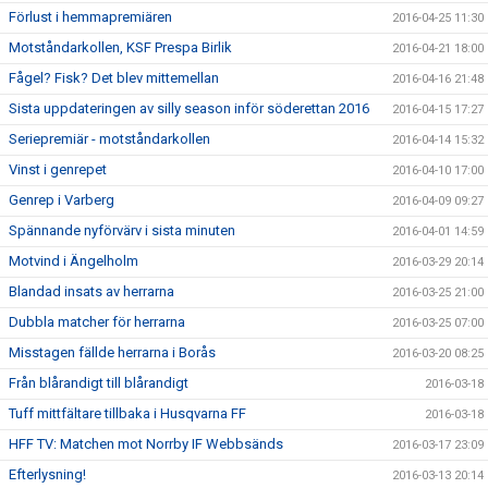
Förlust i hemmapremiären
2016-04-25 11:30
Motståndarkollen, KSF Prespa Birlik
2016-04-21 18:00
Fågel? Fisk? Det blev mittemellan
2016-04-16 21:48
Sista uppdateringen av silly season inför söderettan 2016
2016-04-15 17:27
Seriepremiär - motståndarkollen
2016-04-14 15:32
Vinst i genrepet
2016-04-10 17:00
Genrep i Varberg
2016-04-09 09:27
Spännande nyförvärv i sista minuten
2016-04-01 14:59
Motvind i Ängelholm
2016-03-29 20:14
Blandad insats av herrarna
2016-03-25 21:00
Dubbla matcher för herrarna
2016-03-25 07:00
Misstagen fällde herrarna i Borås
2016-03-20 08:25
Från blårandigt till blårandigt
2016-03-18
Tuff mittfältare tillbaka i Husqvarna FF
2016-03-18
HFF TV: Matchen mot Norrby IF Webbsänds
2016-03-17 23:09
Efterlysning!
2016-03-13 20:14