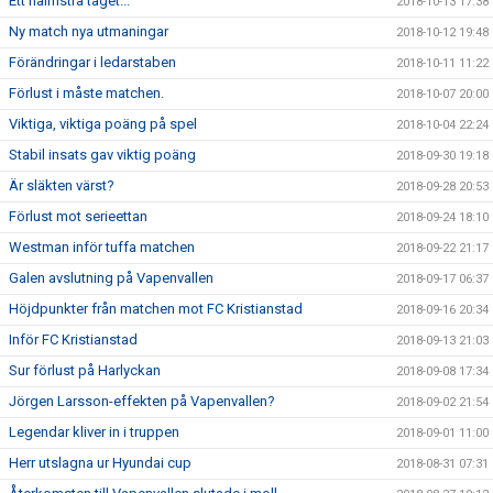
Ett halmstrå taget...
2018-10-13 17:38
Ny match nya utmaningar
2018-10-12 19:48
Förändringar i ledarstaben
2018-10-11 11:22
Förlust i måste matchen.
2018-10-07 20:00
Viktiga, viktiga poäng på spel
2018-10-04 22:24
Stabil insats gav viktig poäng
2018-09-30 19:18
Är släkten värst?
2018-09-28 20:53
Förlust mot serieettan
2018-09-24 18:10
Westman inför tuffa matchen
2018-09-22 21:17
Galen avslutning på Vapenvallen
2018-09-17 06:37
Höjdpunkter från matchen mot FC Kristianstad
2018-09-16 20:34
Inför FC Kristianstad
2018-09-13 21:03
Sur förlust på Harlyckan
2018-09-08 17:34
Jörgen Larsson-effekten på Vapenvallen?
2018-09-02 21:54
Legendar kliver in i truppen
2018-09-01 11:00
Herr utslagna ur Hyundai cup
2018-08-31 07:31