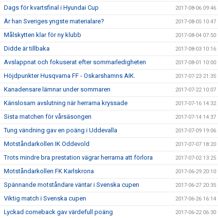
Dags för kvartsfinal i Hyundai Cup
2017-08-06 09:46
Är han Sveriges yngste materialare?
2017-08-05 10:47
Målskytten klar för ny klubb
2017-08-04 07:50
Didde är tillbaka
2017-08-03 10:16
Avslappnat och fokuserat efter sommarledigheten
2017-08-01 10:00
Höjdpunkter Husqvarna FF - Oskarshamns AIK.
2017-07-23 21:35
Kanadensare lämnar under sommaren
2017-07-22 10:07
Känslosam avslutning när herrarna kryssade
2017-07-16 14:32
Sista matchen för vårsäsongen
2017-07-14 14:37
Tung vändning gav en poäng i Uddevalla
2017-07-09 19:06
Motståndarkollen IK Oddevold
2017-07-07 18:20
Trots mindre bra prestation vägrar herrarna att förlora
2017-07-02 13:25
Motståndarkollen FK Karlskrona
2017-06-29 20:10
Spännande motståndare väntar i Svenska cupen
2017-06-27 20:35
Viktig match i Svenska cupen
2017-06-26 16:14
Lyckad comeback gav värdefull poäng
2017-06-22 06:30