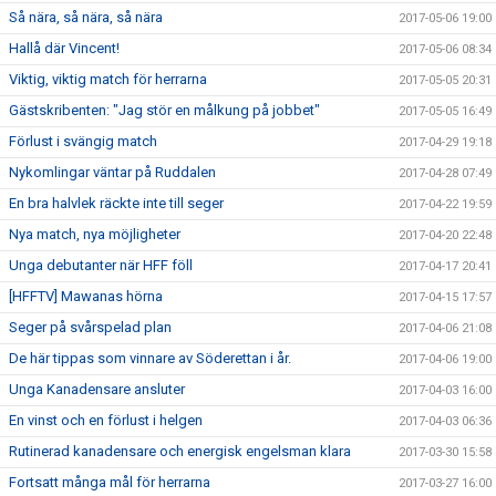
Så nära, så nära, så nära
2017-05-06 19:00
Hallå där Vincent!
2017-05-06 08:34
Viktig, viktig match för herrarna
2017-05-05 20:31
Gästskribenten: "Jag stör en målkung på jobbet"
2017-05-05 16:49
Förlust i svängig match
2017-04-29 19:18
Nykomlingar väntar på Ruddalen
2017-04-28 07:49
En bra halvlek räckte inte till seger
2017-04-22 19:59
Nya match, nya möjligheter
2017-04-20 22:48
Unga debutanter när HFF föll
2017-04-17 20:41
[HFFTV] Mawanas hörna
2017-04-15 17:57
Seger på svårspelad plan
2017-04-06 21:08
De här tippas som vinnare av Söderettan i år.
2017-04-06 19:00
Unga Kanadensare ansluter
2017-04-03 16:00
En vinst och en förlust i helgen
2017-04-03 06:36
Rutinerad kanadensare och energisk engelsman klara
2017-03-30 15:58
Fortsatt många mål för herrarna
2017-03-27 16:00