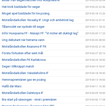
Bilder från segermatchen mot Assyriska IK
2019-05-24 00:04
Hat-trick bäddade för seger
2019-05-22 22:36
Moget spel bäddade för tre poäng.
2019-05-18 15:26
Motståndarkollen: Nosaby IF. Ungt och ambitiöst lag
2019-05-16 07:41
Tålamodet var nyckeln till seger.
2019-05-11 18:22
Inför Husqvarna FF - Nässjö FF: ”Vi möter ett duktigt lag”
2019-05-09 17:23
Ung debutant när herrarna vann
2019-05-05 08:00
Motståndarkollen Asarums IF FK
2019-05-02 21:45
Första förlusten efter sent mål
2019-04-27 20:16
Motståndarkollen FK Karlskrona
2019-04-23 18:00
Seger i tillknäppt match
2019-04-19 18:47
Motståndarkollen: Hässleholms IF
2019-04-18 18:40
Hemmapremiären gav en poäng
2019-04-13 18:00
Hallå där Marc
2019-04-11 16:30
Motståndarkollen Dalstorps IF
2019-04-09 18:00
Bra start på säsongen - vinst i premiären
2019-04-06 17:58