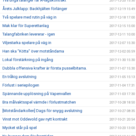
Två unga talanger får A-lagskontrakt
2017-12-20 15:30
Årets Julklapp: Backhjälten förlänger
2017-12-19 15:49
Två spelare med rutin på väg in
2017-12-18 17:00
Mak klar för Superettanlag
2017-12-15 15:00
Talangfabriken levererar - igen
2017-12-11 10:00
Viljestarka spelare på väg in
2017-12-07 15:30
Han ska ”Kötta” över motståndarna
2017-12-02 05:59
Lokal förstärkning på ingång
2017-11-30 15:30
Dubbla offensiva krafter är första pusselbitarna.
2017-11-07 15:30
En tråkig avslutning
2017-11-05 15:13
Förlust i seriepilogen
2017-11-04 17:31
Spännande upplösning på Vapenvallen
2017-11-03 17:30
Bra målvaktsspel värmde i förlustmatchen
2017-10-28 18:50
[Motståndarkollen] Dags för snygg avslutning
2017-10-27 08:35
Vinst mot Oddevold gav nytt kontrakt
2017-10-21 20:54
Mycket står på spel
2017-10-20 13:00