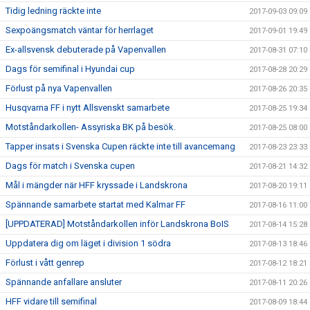
Tidig ledning räckte inte
2017-09-03 09:09
Sexpoängsmatch väntar för herrlaget
2017-09-01 19:49
Ex-allsvensk debuterade på Vapenvallen
2017-08-31 07:10
Dags för semifinal i Hyundai cup
2017-08-28 20:29
Förlust på nya Vapenvallen
2017-08-26 20:35
Husqvarna FF i nytt Allsvenskt samarbete
2017-08-25 19:34
Motståndarkollen- Assyriska BK på besök.
2017-08-25 08:00
Tapper insats i Svenska Cupen räckte inte till avancemang
2017-08-23 23:33
Dags för match i Svenska cupen
2017-08-21 14:32
Mål i mängder när HFF kryssade i Landskrona
2017-08-20 19:11
Spännande samarbete startat med Kalmar FF
2017-08-16 11:00
[UPPDATERAD] Motståndarkollen inför Landskrona BoIS
2017-08-14 15:28
Uppdatera dig om läget i division 1 södra
2017-08-13 18:46
Förlust i vått genrep
2017-08-12 18:21
Spännande anfallare ansluter
2017-08-11 20:26
HFF vidare till semifinal
2017-08-09 18:44