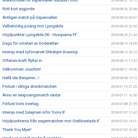
Återkomsten till Vapenvallen slutade i moll
2018-08-27 19:12
Rött kort avgjorde
2018-08-26 22:48
Äntligen match på Vapenvallen
2018-08-25 09:07
Välbehövlig poäng mot Ljungskile
2018-08-20 22:30
Höjdpunkter Ljungskile SK - Husqvarna FF
2018-08-20 21:44
Dags för omstart av Söderettan
2018-08-19 14:09
Intervju med nyförvärvet Shkelqim Krasniqi.
2018-08-13 20:12
Offensiv kraft flyttar in
2018-08-12 17:42
Välkommen Joachim!
2018-08-11 18:26
Hallå där Benjamin…!
2018-08-08 19:12
Förlust i viktiga streckmatchen
2018-07-15 21:25
Ännu en sexpoängsmatch väntar
2018-07-11 16:30
Förlust trots övertag
2018-07-08 21:39
Intervju med Sulejmen inför Torns IF
2018-07-07 12:42
Höjdpunkterna från segermatchen mot Grebbestads IF
2018-07-02 19:51
Thank You Myer!
2018-07-02 16:30