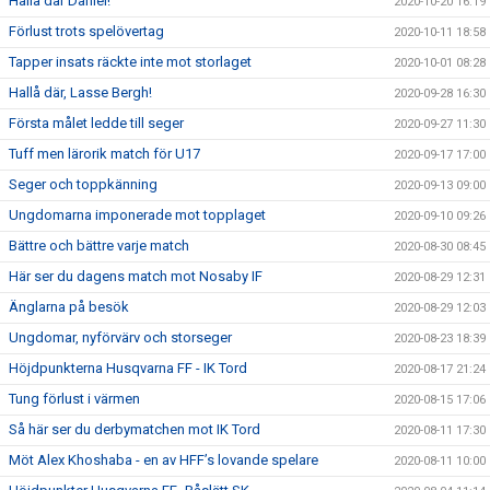
Hallå där Daniel!
2020-10-20 16:19
Förlust trots spelövertag
2020-10-11 18:58
Tapper insats räckte inte mot storlaget
2020-10-01 08:28
Hallå där, Lasse Bergh!
2020-09-28 16:30
Första målet ledde till seger
2020-09-27 11:30
Tuff men lärorik match för U17
2020-09-17 17:00
Seger och toppkänning
2020-09-13 09:00
Ungdomarna imponerade mot topplaget
2020-09-10 09:26
Bättre och bättre varje match
2020-08-30 08:45
Här ser du dagens match mot Nosaby IF
2020-08-29 12:31
Änglarna på besök
2020-08-29 12:03
Ungdomar, nyförvärv och storseger
2020-08-23 18:39
Höjdpunkterna Husqvarna FF - IK Tord
2020-08-17 21:24
Tung förlust i värmen
2020-08-15 17:06
Så här ser du derbymatchen mot IK Tord
2020-08-11 17:30
Möt Alex Khoshaba - en av HFF’s lovande spelare
2020-08-11 10:00