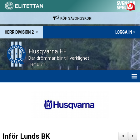
KÖP SÄSONGSKORT
HERR DIVISION 2
LOGGA IN
Husqvarna FF
Där drömmar blir till verklighet
Herr Div 1
HEM
NYHETER
KALENDER
SPELARE & LEDARE
Inför Lunds BK
<
>