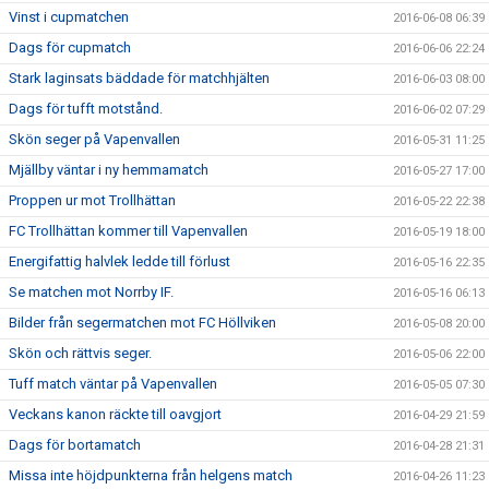
Vinst i cupmatchen
2016-06-08 06:39
Dags för cupmatch
2016-06-06 22:24
Stark laginsats bäddade för matchhjälten
2016-06-03 08:00
Dags för tufft motstånd.
2016-06-02 07:29
Skön seger på Vapenvallen
2016-05-31 11:25
Mjällby väntar i ny hemmamatch
2016-05-27 17:00
Proppen ur mot Trollhättan
2016-05-22 22:38
FC Trollhättan kommer till Vapenvallen
2016-05-19 18:00
Energifattig halvlek ledde till förlust
2016-05-16 22:35
Se matchen mot Norrby IF.
2016-05-16 06:13
Bilder från segermatchen mot FC Höllviken
2016-05-08 20:00
Skön och rättvis seger.
2016-05-06 22:00
Tuff match väntar på Vapenvallen
2016-05-05 07:30
Veckans kanon räckte till oavgjort
2016-04-29 21:59
Dags för bortamatch
2016-04-28 21:31
Missa inte höjdpunkterna från helgens match
2016-04-26 11:23