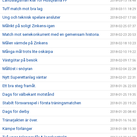
Landslagsman klar för Husqvarna FF
2018-03-13 18:48
Tuff match mot bra lag
2018-03-11 18:29
Ung och teknisk spelare ansluter
2018-03-07 17:00
Målrikt på soligt Zinkens-igen
2018-02-25 07:37
Match mot seriekonkurrent med en gemensam historia.
2018-02-23 20:53
Målen värmde på Zinkens
2018-02-18 10:23
Många mål trots lite oskärpa
2018-02-10 19:22
Västgötar på besök
2018-02-09 17:56
Mållöst i snöyran
2018-02-04 22:28
Nytt Superettanlag väntar
2018-02-01 22:31
Ett bra steg framåt.
2018-01-26 22:03
Dags för välbekant motstånd
2018-01-25 19:35
Stabilt försvarsspel i första träningsmatchen
2018-01-20 19:25
Dags för derby
2018-01-20 08:40
Tränarjakten är över.
2018-01-16 16:30
Kämpe förlänger
2018-01-08 15:30