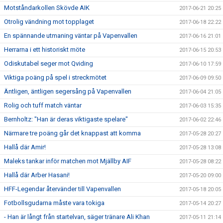
Motståndarkollen Skövde AIK
2017-06-21 20:25
Otrolig vändning mot topplaget
2017-06-18 22:22
En spännande utmaning väntar på Vapenvallen
2017-06-16 21:01
Herrarna i ett historiskt möte
2017-06-15 20:53
Odiskutabel seger mot Qviding
2017-06-10 17:59
Viktiga poäng på spel i streckmötet
2017-06-09 09:50
Äntligen, äntligen segersång på Vapenvallen
2017-06-04 21:05
Rolig och tuff match väntar
2017-06-03 15:35
Bernholtz: "Han är deras viktigaste spelare"
2017-06-02 22:46
Närmare tre poäng går det knappast att komma
2017-05-28 20:27
Hallå där Amir!
2017-05-28 13:08
Maleks tankar inför matchen mot Mjällby AIF
2017-05-28 08:22
Hallå där Arber Hasani!
2017-05-20 09:00
HFF-Legendar återvänder till Vapenvallen
2017-05-18 20:05
Fotbollsgudarna måste vara tokiga
2017-05-14 20:27
- Han är långt från startelvan, säger tränare Ali Khan
2017-05-11 21:14