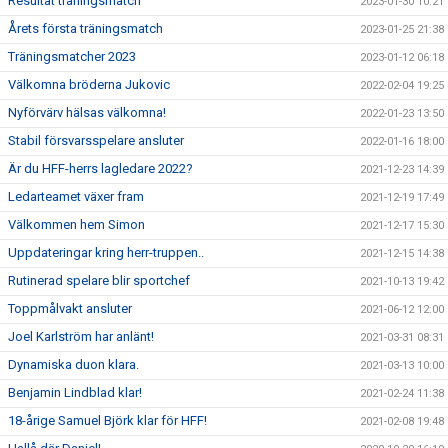
Resultat träningsmatch
2023-01-30 10:21
Årets första träningsmatch
2023-01-25 21:38
Träningsmatcher 2023
2023-01-12 06:18
Välkomna bröderna Jukovic
2022-02-04 19:25
Nyförvärv hälsas välkomna!
2022-01-23 13:50
Stabil försvarsspelare ansluter
2022-01-16 18:00
Är du HFF-herrs lagledare 2022?
2021-12-23 14:39
Ledarteamet växer fram
2021-12-19 17:49
Välkommen hem Simon
2021-12-17 15:30
Uppdateringar kring herr-truppen..
2021-12-15 14:38
Rutinerad spelare blir sportchef
2021-10-13 19:42
Toppmålvakt ansluter
2021-06-12 12:00
Joel Karlström har anlänt!
2021-03-31 08:31
Dynamiska duon klara.
2021-03-13 10:00
Benjamin Lindblad klar!
2021-02-24 11:38
18-årige Samuel Björk klar för HFF!
2021-02-08 19:48