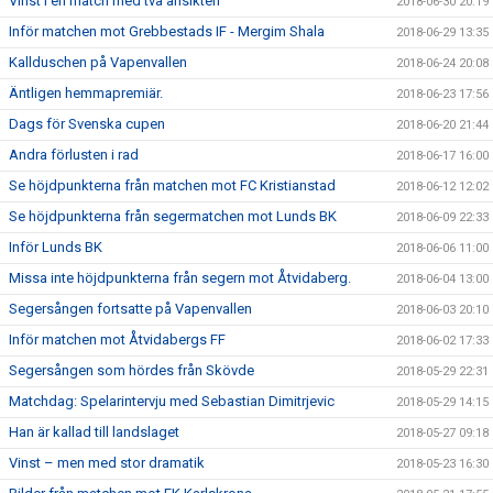
Vinst i en match med två ansikten
2018-06-30 20:19
Inför matchen mot Grebbestads IF - Mergim Shala
2018-06-29 13:35
Kallduschen på Vapenvallen
2018-06-24 20:08
Äntligen hemmapremiär.
2018-06-23 17:56
Dags för Svenska cupen
2018-06-20 21:44
Andra förlusten i rad
2018-06-17 16:00
Se höjdpunkterna från matchen mot FC Kristianstad
2018-06-12 12:02
Se höjdpunkterna från segermatchen mot Lunds BK
2018-06-09 22:33
Inför Lunds BK
2018-06-06 11:00
Missa inte höjdpunkterna från segern mot Åtvidaberg.
2018-06-04 13:00
Segersången fortsatte på Vapenvallen
2018-06-03 20:10
Inför matchen mot Åtvidabergs FF
2018-06-02 17:33
Segersången som hördes från Skövde
2018-05-29 22:31
Matchdag: Spelarintervju med Sebastian Dimitrjevic
2018-05-29 14:15
Han är kallad till landslaget
2018-05-27 09:18
Vinst – men med stor dramatik
2018-05-23 16:30