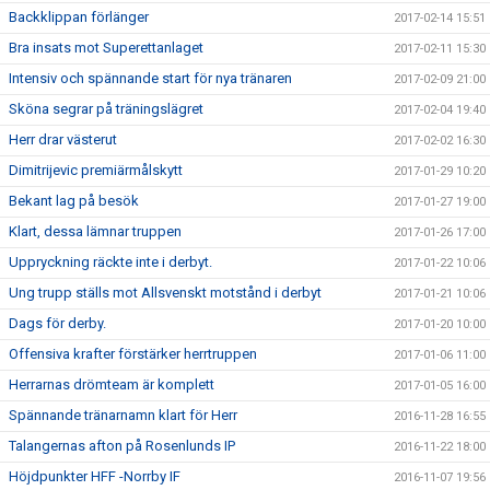
Backklippan förlänger
2017-02-14 15:51
Bra insats mot Superettanlaget
2017-02-11 15:30
Intensiv och spännande start för nya tränaren
2017-02-09 21:00
Sköna segrar på träningslägret
2017-02-04 19:40
Herr drar västerut
2017-02-02 16:30
Dimitrijevic premiärmålskytt
2017-01-29 10:20
Bekant lag på besök
2017-01-27 19:00
Klart, dessa lämnar truppen
2017-01-26 17:00
Uppryckning räckte inte i derbyt.
2017-01-22 10:06
Ung trupp ställs mot Allsvenskt motstånd i derbyt
2017-01-21 10:06
Dags för derby.
2017-01-20 10:00
Offensiva krafter förstärker herrtruppen
2017-01-06 11:00
Herrarnas drömteam är komplett
2017-01-05 16:00
Spännande tränarnamn klart för Herr
2016-11-28 16:55
Talangernas afton på Rosenlunds IP
2016-11-22 18:00
Höjdpunkter HFF -Norrby IF
2016-11-07 19:56