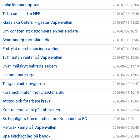
Jahn lämnar truppen
2016-07-20 22:04
Tuffa smällar för HFF
2016-07-16 08:48
Klassiska Östers IF gästar Vapenvallen
2016-07-13 08:52
Om konsten att detronisera en serieledare
2016-07-09 18:31
Svartrandigt mot blårandigt
2016-07-08 08:45
Fartfylld match men inga poäng
2016-07-04 08:02
Tuff match väntar på Vapenvallen
2016-07-02 10:56
Ovan målskytt säkrade segern
2016-06-26 19:19
Hemmamatch igen!
2016-06-22 17:05
Tunga minuter avgjorde
2016-06-19 21:47
Försnack match mot Utsiktens BK
2016-06-18 10:18
Attityd och fotarbete krävs
2016-06-17 15:04
Kontrollerad vinst på kabevallen
2016-06-15 22:24
Se highlights från matchen mot Kristianstad FC
2016-06-13 20:11
Heroisk kamp på Vapenvallen
2016-06-12 20:48
Spelskickligt lag på besök.
2016-06-10 23:00