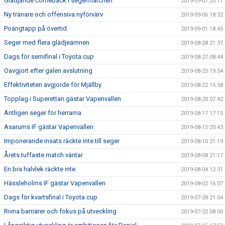
Glädjande comeback i segermatchen
2019-09-07 20:11
Ny tränare och offensiva nyförvärv
2019-09-06 18:32
Poängtapp på övertid.
2019-09-01 18:45
Seger med flera glädjeämnen
2019-08-28 21:37
Dags för semifinal i Toyota cup
2019-08-27 08:44
Oavgjort efter galen avslutning
2019-08-25 19:54
Effektiviteten avgjorde för Mjällby
2019-08-22 15:58
Topplag i Superettan gästar Vapenvallen
2019-08-20 07:42
Äntligen seger för herrarna
2019-08-17 17:15
Asarums IF gästar Vapenvallen
2019-08-15 20:43
Imponerande insats räckte inte till seger
2019-08-10 21:19
Årets tuffaste match väntar
2019-08-08 21:17
En bra halvlek räckte inte.
2019-08-04 12:31
Hässleholms IF gästar Vapenvallen
2019-08-02 16:07
Dags för kvartsfinal i Toyota cup
2019-07-28 21:04
Rivna barriärer och fokus på utveckling
2019-07-22 08:00