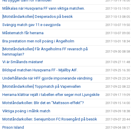
Nu bygger dam för framtiden
2017-10-19 16:00
Målkalas när Husqvarna FF vann viktiga matchen.
2017-10-15 19:01
[Motståndarkollen] Desperados på besök
2017-10-13 08:05
Svängig match gav 11:e oavgjorda
2017-10-07 19:50
Måstematch får herrarna
2017-10-07 09:00
Bra prestation men noll poäng i Ängelholm
2017-10-01 18:34
[Motståndarkollen] Får Ängelholms FF revansch på
2017-09-30 08:58
hemmaplan?
Vi är Smålands mästare!
2017-09-27 11:48
Bildspel matchen Husqvarna FF - Mjällby AIF.
2017-09-25 16:30
Underhållande när HFF gjorde imponerande vändning
2017-09-23 23:24
[Motståndarkollen] Toppmatch på Vapenvallen
2017-09-22 08:22
Herrarna klättrar rejält i tabellen efter seger mot Ljungskile
2017-09-17 19:09
Motståndarkollen: Blir det en ”Mattsson-effekt”?
2017-09-15 14:00
Viktiga poäng i målrik match
2017-09-09 18:38
Motståndarkollen: Seriejumbon FC Rosengård på besök
2017-09-07 20:44
Prison Island
2017-09-04 08:17