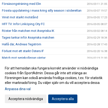
Försäsongsträning med Elin
2016-03-11 21:05
Fössta uppdatering i mass kring silly season i söderettan
2016-03-07 19:57
Vinst mot starkt motstånd
2016-03-05 17:23
HFF TV: Inför Linköping City FC
2016-03-05 08:07
Röster från matchen mot Assyriska IK
2016-03-02 08:14
Tages tankar inför Assyriska matchen
2016-02-29 18:34
Hallå där, Andreas Tegström
2016-02-28 17:43
Förlust mot ett starkt Östers IF
2016-02-20 16:38
Match mot seriekollegan väntar
2016-02-19 21:00
Vinst mot ungt IFK Värnamo
2016-02-17 21:00
För att hemsidan ska fungera korrekt använder vi nödvändiga
HFF TV: Inför Matchen mot IFK Värnamo
2016-02-16 21:20
cookies från SportAdmin. Dessa går inte att stänga av.
Föreningen kan också använda frivilliga cookies, t.ex. för statistik
Stabilt i första träningsmatchen
2016-02-13 09:45
eller marknadsföring. Du väljer själv om du vill acceptera dessa.
Målskytt skriver på för herr
2016-02-12 14:30
Anpassa dina val
HFFTV: Inför matchen mot Tenhults IF
2016-02-11 17:24
Irfan tar över rollen som målvaktstränare
2016-02-11 17:00
Acceptera nödvändiga
Acceptera alla
Lycka till med studierna, Emin
2016-02-10 20:11