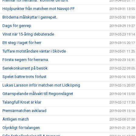
Premiär för herrarna: "kommer bli tufft"
2019-04-05 07:11
Höjdpunkter från matchen mot Nässjö FF
2019-03-31 13:55
Bröderna målskyttar i genrepet.
2019-03-30 19:00
Dags för genrep
2019-03-29 19:27
Vinst när 15-åring debuterade
2019-03-23 19:14
Ett steg i taget för herr
2019-03-15 20:17
Tuffare motståndare väntar i Skövde
2019-03-01 11:25
Första segern för herrarna.
2019-02-23 16:31
Seriekonkurrent på besök
2019-02-22 09:05
Spelet bättre trots förlust
2019-02-16 16:05
Lukas Larsson inför matchen mot Lidköping
2019-02-15 20:07
Gitarrspelande målvakt till Regionslägret
2019-02-14 15:00
Talangfull Kroat är klar
2019-02-12 17:33
Premiärmatchen avklarad
2019-02-09 15:16
Äntligen match
2019-02-08 07:00
Olyckligt för talangen
2019-01-21 21:28