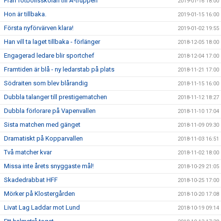
Från fotbollsskolan till A-truppen
2019-01-16 18:00
Hon är tillbaka.
2019-01-15 16:00
Första nyförvärven klara!
2019-01-02 19:55
Han vill ta laget tillbaka - förlänger
2018-12-05 18:00
Engagerad ledare blir sportchef
2018-12-04 17:00
Framtiden är blå - ny ledarstab på plats
2018-11-21 17:00
Södraiten som blev blårandig
2018-11-15 16:00
Dubbla talanger till prestigematchen
2018-11-12 18:27
Dubbla förlorare på Vapenvallen
2018-11-10 17:04
Sista matchen med gänget
2018-11-09 09:30
Dramatiskt på Kopparvallen
2018-11-03 16:51
Två matcher kvar
2018-11-02 18:00
Missa inte årets snyggaste mål!
2018-10-29 21:05
Skadedrabbat HFF
2018-10-25 17:00
Mörker på Klostergården
2018-10-20 17:08
Livat Lag Laddar mot Lund
2018-10-19 09:14