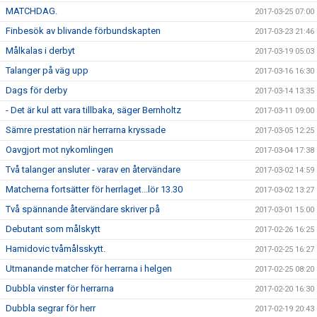
MATCHDAG.
2017-03-25 07:00
Finbesök av blivande förbundskapten
2017-03-23 21:46
Målkalas i derbyt
2017-03-19 05:03
Talanger på väg upp
2017-03-16 16:30
Dags för derby
2017-03-14 13:35
- Det är kul att vara tillbaka, säger Bernholtz
2017-03-11 09:00
Sämre prestation när herrarna kryssade
2017-03-05 12:25
Oavgjort mot nykomlingen
2017-03-04 17:38
Två talanger ansluter - varav en återvändare
2017-03-02 14:59
Matcherna fortsätter för herrlaget...lör 13.30
2017-03-02 13:27
Två spännande återvändare skriver på
2017-03-01 15:00
Debutant som målskytt
2017-02-26 16:25
Hamidovic tvåmålsskytt.
2017-02-25 16:27
Utmanande matcher för herrarna i helgen
2017-02-25 08:20
Dubbla vinster för herrarna
2017-02-20 16:30
Dubbla segrar för herr
2017-02-19 20:43