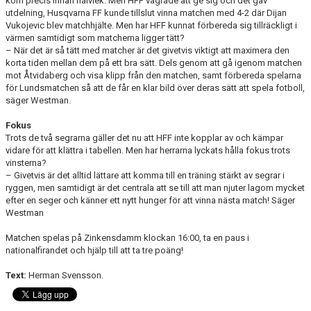
kom precis innan halvlek. Men HFF vägrade att ge sig och det gav
utdelning, Husqvarna FF kunde tillslut vinna matchen med 4-2 där Dijan
Vukojevic blev matchhjälte. Men har HFF kunnat förbereda sig tillräckligt i
värmen samtidigt som matcherna ligger tätt?
– När det är så tätt med matcher är det givetvis viktigt att maximera den
korta tiden mellan dem på ett bra sätt. Dels genom att gå igenom matchen
mot Åtvidaberg och visa klipp från den matchen, samt förbereda spelarna
för Lundsmatchen så att de får en klar bild över deras sätt att spela fotboll,
säger Westman.
Fokus
Trots de två segrarna gäller det nu att HFF inte kopplar av och kämpar
vidare för att klättra i tabellen. Men har herrarna lyckats hålla fokus trots
vinsterna?
– Givetvis är det alltid lättare att komma till en träning stärkt av segrar i
ryggen, men samtidigt är det centrala att se till att man njuter lagom mycket
efter en seger och känner ett nytt hunger för att vinna nästa match! Säger
Westman
Matchen spelas på Zinkensdamm klockan 16:00, ta en paus i
nationalfirandet och hjälp till att ta tre poäng!
Text:
Herman Svensson.