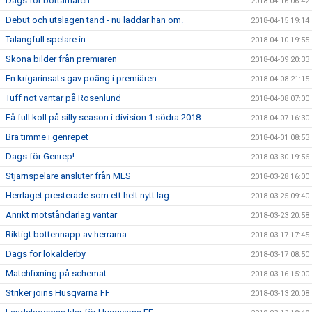
Dags för bortamatch
2018-04-16 06:42
Debut och utslagen tand - nu laddar han om.
2018-04-15 19:14
Talangfull spelare in
2018-04-10 19:55
Sköna bilder från premiären
2018-04-09 20:33
En krigarinsats gav poäng i premiären
2018-04-08 21:15
Tuff nöt väntar på Rosenlund
2018-04-08 07:00
Få full koll på silly season i division 1 södra 2018
2018-04-07 16:30
Bra timme i genrepet
2018-04-01 08:53
Dags för Genrep!
2018-03-30 19:56
Stjärnspelare ansluter från MLS
2018-03-28 16:00
Herrlaget presterade som ett helt nytt lag
2018-03-25 09:40
Anrikt motståndarlag väntar
2018-03-23 20:58
Riktigt bottennapp av herrarna
2018-03-17 17:45
Dags för lokalderby
2018-03-17 08:50
Matchfixning på schemat
2018-03-16 15:00
Striker joins Husqvarna FF
2018-03-13 20:08