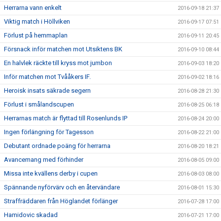
Herrarna vann enkelt
2016-09-18 21:37
Viktig match i Höllviken
2016-09-17 07:51
Förlust på hemmaplan
2016-09-11 20:45
Försnack inför matchen mot Utsiktens BK
2016-09-10 08:44
En halvlek räckte till kryss mot jumbon
2016-09-03 18:20
Inför matchen mot Tvååkers IF.
2016-09-02 18:16
Heroisk insats säkrade segern
2016-08-28 21:30
Förlust i smålandscupen
2016-08-25 06:18
Herrarnas match är flyttad till Rosenlunds IP
2016-08-24 20:00
Ingen förlängning för Tagesson
2016-08-22 21:00
Debutant ordnade poäng för herrarna
2016-08-20 18:21
Avancemang med förhinder
2016-08-05 09:00
Missa inte kvällens derby i cupen
2016-08-03 08:00
Spännande nyförvärv och en återvändare
2016-08-01 15:30
Straffräddaren från Höglandet förlänger
2016-07-28 17:00
Hamidovic skadad
2016-07-21 17:00