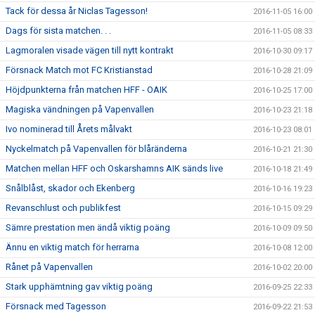
Tack för dessa år Niclas Tagesson!
2016-11-05 16:00
Dags för sista matchen. . .
2016-11-05 08:33
Lagmoralen visade vägen till nytt kontrakt
2016-10-30 09:17
Försnack Match mot FC Kristianstad
2016-10-28 21:09
Höjdpunkterna från matchen HFF - OAIK
2016-10-25 17:00
Magiska vändningen på Vapenvallen
2016-10-23 21:18
Ivo nominerad till Årets målvakt
2016-10-23 08:01
Nyckelmatch på Vapenvallen för blåränderna
2016-10-21 21:30
Matchen mellan HFF och Oskarshamns AIK sänds live
2016-10-18 21:49
Snålblåst, skador och Ekenberg
2016-10-16 19:23
Revanschlust och publikfest
2016-10-15 09:29
Sämre prestation men ändå viktig poäng
2016-10-09 09:50
Ännu en viktig match för herrarna
2016-10-08 12:00
Rånet på Vapenvallen
2016-10-02 20:00
Stark upphämtning gav viktig poäng
2016-09-25 22:33
Försnack med Tagesson
2016-09-22 21:53