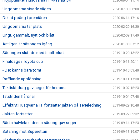
Höjdpunkter Husqvarna FF -Råslätt SK
2020-08-04 11:14
Ungdomarna visade vägen
2020-07-03 08:00
Delad poäng i premiären
2020-06-14 17:16
Ungdomarna tar plats
2020-02-20 16:30
Ungt, gammalt, nytt och blått
2020-02-09 17:49
Äntligen är säsongen igång
2020-01-08 07:12
Säsongen slutade med finalförlust
2019-10-20 13:22
Finaldags i Toyota cup
2019-10-16 20:11
- Det känns bara tomt
2019-10-13 09:40
Rafflande upplösning
2019-10-11 17:30
Taktiskt drag gav seger för herrarna
2019-10-07 15:23
Tätstriden hårdnar
2019-10-04 07:48
Effektivt Husqvarna FF fortsätter jakten på serieledning
2019-09-29 10:48
Jakten fortsätter
2019-09-27 09:32
Bästa halvleken denna säsong gav seger
2019-09-14 17:23
Satsning mot Superettan
2019-09-13 19:07