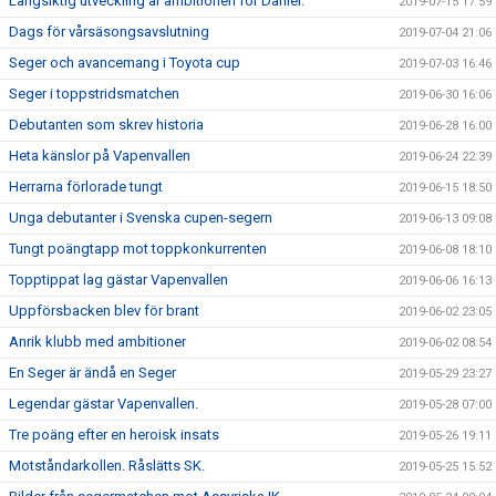
Långsiktig utveckling är ambitionen för Daniel.
2019-07-15 17:59
Dags för vårsäsongsavslutning
2019-07-04 21:06
Seger och avancemang i Toyota cup
2019-07-03 16:46
Seger i toppstridsmatchen
2019-06-30 16:06
Debutanten som skrev historia
2019-06-28 16:00
Heta känslor på Vapenvallen
2019-06-24 22:39
Herrarna förlorade tungt
2019-06-15 18:50
Unga debutanter i Svenska cupen-segern
2019-06-13 09:08
Tungt poängtapp mot toppkonkurrenten
2019-06-08 18:10
Topptippat lag gästar Vapenvallen
2019-06-06 16:13
Uppförsbacken blev för brant
2019-06-02 23:05
Anrik klubb med ambitioner
2019-06-02 08:54
En Seger är ändå en Seger
2019-05-29 23:27
Legendar gästar Vapenvallen.
2019-05-28 07:00
Tre poäng efter en heroisk insats
2019-05-26 19:11
Motståndarkollen. Råslätts SK.
2019-05-25 15:52