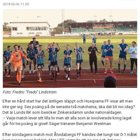
MATCHER
2018-06-06 11:00
Foto: Fredric "Fredo" Lindström
Efter en hård start har det äntligen släppt och Husqvarna FF visar att man
inte ger sig. Sex poäng på de senaste två matcherna, ska det bli nio idag?
Det är Lunds BK som besöker Zinkensdamm under nationaldagen.
– Varje match lever sitt lilla liv men att alla som är involverade kring laget
går för tre poäng är givet! Säger tränaren Benjamin Westman
Efter söndagens match mot Åtvidabergs FF kändes det tungt när 0-1 målet