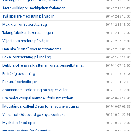
2017-12-20 15:30
Årets Julklapp: Backhjälten förlänger
2017-12-19 15:49
Två spelare med rutin på väg in
2017-12-18 17:00
Mak klar för Superettanlag
2017-12-15 15:00
Talangfabriken levererar - igen
2017-12-11 10:00
Viljestarka spelare på väg in
2017-12-07 15:30
Han ska ”Kötta” över motståndarna
2017-12-02 05:59
Lokal förstärkning på ingång
2017-11-30 15:30
Dubbla offensiva krafter är första pusselbitarna.
2017-11-07 15:30
En tråkig avslutning
2017-11-05 15:13
Förlust i seriepilogen
2017-11-04 17:31
Spännande upplösning på Vapenvallen
2017-11-03 17:30
Bra målvaktsspel värmde i förlustmatchen
2017-10-28 18:50
[Motståndarkollen] Dags för snygg avslutning
2017-10-27 08:35
Vinst mot Oddevold gav nytt kontrakt
2017-10-21 20:54
Mycket står på spel
2017-10-20 13:00
Nu bygger dam för framtiden