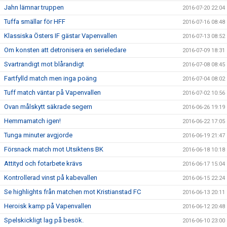
Jahn lämnar truppen
2016-07-20 22:04
Tuffa smällar för HFF
2016-07-16 08:48
Klassiska Östers IF gästar Vapenvallen
2016-07-13 08:52
Om konsten att detronisera en serieledare
2016-07-09 18:31
Svartrandigt mot blårandigt
2016-07-08 08:45
Fartfylld match men inga poäng
2016-07-04 08:02
Tuff match väntar på Vapenvallen
2016-07-02 10:56
Ovan målskytt säkrade segern
2016-06-26 19:19
Hemmamatch igen!
2016-06-22 17:05
Tunga minuter avgjorde
2016-06-19 21:47
Försnack match mot Utsiktens BK
2016-06-18 10:18
Attityd och fotarbete krävs
2016-06-17 15:04
Kontrollerad vinst på kabevallen
2016-06-15 22:24
Se highlights från matchen mot Kristianstad FC
2016-06-13 20:11
Heroisk kamp på Vapenvallen
2016-06-12 20:48
Spelskickligt lag på besök.
2016-06-10 23:00