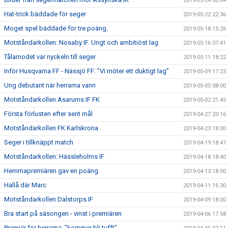
2019-05-24 00:04
Hat-trick bäddade för seger
2019-05-22 22:36
Moget spel bäddade för tre poäng.
2019-05-18 15:26
Motståndarkollen: Nosaby IF. Ungt och ambitiöst lag
2019-05-16 07:41
Tålamodet var nyckeln till seger.
2019-05-11 18:22
Inför Husqvarna FF - Nässjö FF: ”Vi möter ett duktigt lag”
2019-05-09 17:23
Ung debutant när herrarna vann
2019-05-05 08:00
Motståndarkollen Asarums IF FK
2019-05-02 21:45
Första förlusten efter sent mål
2019-04-27 20:16
Motståndarkollen FK Karlskrona
2019-04-23 18:00
Seger i tillknäppt match
2019-04-19 18:47
Motståndarkollen: Hässleholms IF
2019-04-18 18:40
Hemmapremiären gav en poäng
2019-04-13 18:00
Hallå där Marc
2019-04-11 16:30
Motståndarkollen Dalstorps IF
2019-04-09 18:00
Bra start på säsongen - vinst i premiären
2019-04-06 17:58
Premiär för herrarna: "kommer bli tufft"