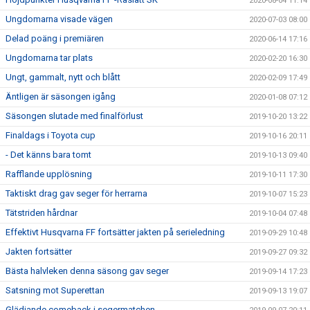
2020-08-04 11:14
Ungdomarna visade vägen
2020-07-03 08:00
Delad poäng i premiären
2020-06-14 17:16
Ungdomarna tar plats
2020-02-20 16:30
Ungt, gammalt, nytt och blått
2020-02-09 17:49
Äntligen är säsongen igång
2020-01-08 07:12
Säsongen slutade med finalförlust
2019-10-20 13:22
Finaldags i Toyota cup
2019-10-16 20:11
- Det känns bara tomt
2019-10-13 09:40
Rafflande upplösning
2019-10-11 17:30
Taktiskt drag gav seger för herrarna
2019-10-07 15:23
Tätstriden hårdnar
2019-10-04 07:48
Effektivt Husqvarna FF fortsätter jakten på serieledning
2019-09-29 10:48
Jakten fortsätter
2019-09-27 09:32
Bästa halvleken denna säsong gav seger
2019-09-14 17:23
Satsning mot Superettan
2019-09-13 19:07
Glädjande comeback i segermatchen