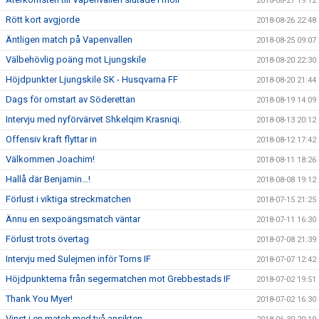
2018-08-27 19:12
Rött kort avgjorde
2018-08-26 22:48
Äntligen match på Vapenvallen
2018-08-25 09:07
Välbehövlig poäng mot Ljungskile
2018-08-20 22:30
Höjdpunkter Ljungskile SK - Husqvarna FF
2018-08-20 21:44
Dags för omstart av Söderettan
2018-08-19 14:09
Intervju med nyförvärvet Shkelqim Krasniqi.
2018-08-13 20:12
Offensiv kraft flyttar in
2018-08-12 17:42
Välkommen Joachim!
2018-08-11 18:26
Hallå där Benjamin…!
2018-08-08 19:12
Förlust i viktiga streckmatchen
2018-07-15 21:25
Ännu en sexpoängsmatch väntar
2018-07-11 16:30
Förlust trots övertag
2018-07-08 21:39
Intervju med Sulejmen inför Torns IF
2018-07-07 12:42
Höjdpunkterna från segermatchen mot Grebbestads IF
2018-07-02 19:51
Thank You Myer!
2018-07-02 16:30
Vinst i en match med två ansikten