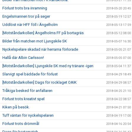
2018-05-21 17:55
Förlust trots bra inramning
2018-05-20 20:45
Engelsmannen tror på seger
2018-05-19 12:57
Uddlöst när HFF föll i Ängelholm
2018-05-13 17:59
[Motståndarkollen] Ängelholms FF på bortagräs
2018-05-12 08:00
Bilder från matchen mot Ljungskile SK
2018-05-07 16:30
Nyckelspelare skadad när herrarna förlorade
2018-05-05 21:07
Hallå där Albin Carlsson!
2018-05-05 07:00
[Motståndarkollen] Ljungskile SK med ny tränare -igen
2018-05-04 11:37
Slarvigt spel bäddade för förlust
2018-04-29 18:49
[Motståndarkollen] Dags för rocklaget OAIK
2018-04-29 08:57
Tråkiga besked för anfallaren
2018-04-25 21:10
Förlust trots kreativt spel
2018-04-22 08:57
Kiken på besök.
2018-04-21 07:50
Tuff väntan för nyckelspelaren
2018-04-19 17:00
Förlust trots drömmål
2018-04-16 20:54
Dags för bortamatch