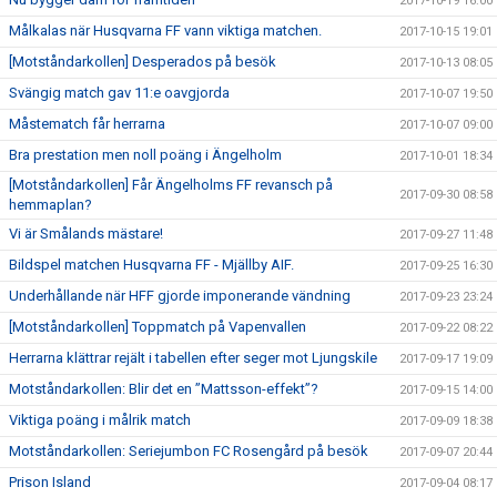
2017-10-19 16:00
Målkalas när Husqvarna FF vann viktiga matchen.
2017-10-15 19:01
[Motståndarkollen] Desperados på besök
2017-10-13 08:05
Svängig match gav 11:e oavgjorda
2017-10-07 19:50
Måstematch får herrarna
2017-10-07 09:00
Bra prestation men noll poäng i Ängelholm
2017-10-01 18:34
[Motståndarkollen] Får Ängelholms FF revansch på
2017-09-30 08:58
hemmaplan?
Vi är Smålands mästare!
2017-09-27 11:48
Bildspel matchen Husqvarna FF - Mjällby AIF.
2017-09-25 16:30
Underhållande när HFF gjorde imponerande vändning
2017-09-23 23:24
[Motståndarkollen] Toppmatch på Vapenvallen
2017-09-22 08:22
Herrarna klättrar rejält i tabellen efter seger mot Ljungskile
2017-09-17 19:09
Motståndarkollen: Blir det en ”Mattsson-effekt”?
2017-09-15 14:00
Viktiga poäng i målrik match
2017-09-09 18:38
Motståndarkollen: Seriejumbon FC Rosengård på besök
2017-09-07 20:44
Prison Island
2017-09-04 08:17