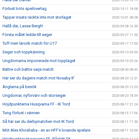
2020-10-20 16:19
Förlust trots spelövertag
2020-10-11 18:58
Tapper insats räckte inte mot storlaget
2020-10-01 08:28
Hallå där, Lasse Bergh!
2020-09-28 16:30
Första målet ledde till seger
2020-09-27 11:30
Tuff men lärorik match för U17
2020-09-17 17:00
Seger och toppkänning
2020-09-13 09:00
Ungdomarna imponerade mot topplaget
2020-09-10 09:26
Bättre och bättre varje match
2020-08-30 08:45
Här ser du dagens match mot Nosaby IF
2020-08-29 12:31
Änglarna på besök
2020-08-29 12:03
Ungdomar, nyförvärv och storseger
2020-08-23 18:39
Höjdpunkterna Husqvarna FF - IK Tord
2020-08-17 21:24
Tung förlust i värmen
2020-08-15 17:06
Så här ser du derbymatchen mot IK Tord
2020-08-11 17:30
Möt Alex Khoshaba - en av HFF’s lovande spelare
2020-08-11 10:00
Höjdpunkter Husqvarna FF -Råslätt SK