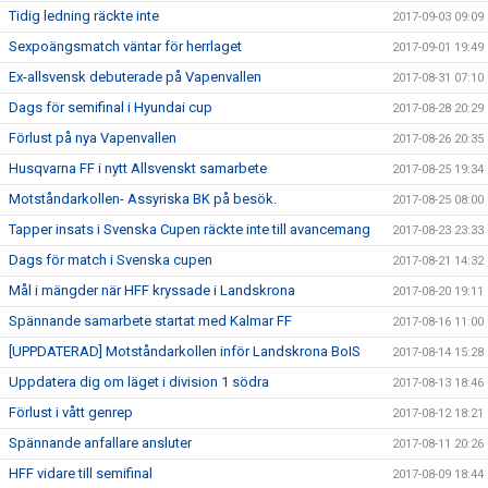
Tidig ledning räckte inte
2017-09-03 09:09
Sexpoängsmatch väntar för herrlaget
2017-09-01 19:49
Ex-allsvensk debuterade på Vapenvallen
2017-08-31 07:10
Dags för semifinal i Hyundai cup
2017-08-28 20:29
Förlust på nya Vapenvallen
2017-08-26 20:35
Husqvarna FF i nytt Allsvenskt samarbete
2017-08-25 19:34
Motståndarkollen- Assyriska BK på besök.
2017-08-25 08:00
Tapper insats i Svenska Cupen räckte inte till avancemang
2017-08-23 23:33
Dags för match i Svenska cupen
2017-08-21 14:32
Mål i mängder när HFF kryssade i Landskrona
2017-08-20 19:11
Spännande samarbete startat med Kalmar FF
2017-08-16 11:00
[UPPDATERAD] Motståndarkollen inför Landskrona BoIS
2017-08-14 15:28
Uppdatera dig om läget i division 1 södra
2017-08-13 18:46
Förlust i vått genrep
2017-08-12 18:21
Spännande anfallare ansluter
2017-08-11 20:26
HFF vidare till semifinal
2017-08-09 18:44