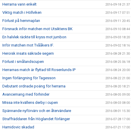
Herrarna vann enkelt
2016-09-18 21:37
Viktig match i Höllviken
2016-09-17 07:51
Förlust på hemmaplan
2016-09-11 20:45
Försnack inför matchen mot Utsiktens BK
2016-09-10 08:44
En halvlek räckte till kryss mot jumbon
2016-09-03 18:20
Inför matchen mot Tvååkers IF.
2016-09-02 18:16
Heroisk insats säkrade segern
2016-08-28 21:30
Förlust i smålandscupen
2016-08-25 06:18
Herrarnas match är flyttad till Rosenlunds IP
2016-08-24 20:00
Ingen förlängning för Tagesson
2016-08-22 21:00
Debutant ordnade poäng för herrarna
2016-08-20 18:21
Avancemang med förhinder
2016-08-05 09:00
Missa inte kvällens derby i cupen
2016-08-03 08:00
Spännande nyförvärv och en återvändare
2016-08-01 15:30
Straffräddaren från Höglandet förlänger
2016-07-28 17:00
Hamidovic skadad
2016-07-21 17:00