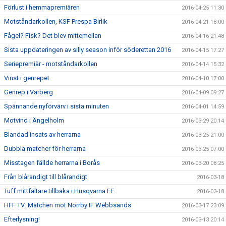
Förlust i hemmapremiären
2016-04-25 11:30
Motståndarkollen, KSF Prespa Birlik
2016-04-21 18:00
Fågel? Fisk? Det blev mittemellan
2016-04-16 21:48
Sista uppdateringen av silly season inför söderettan 2016
2016-04-15 17:27
Seriepremiär - motståndarkollen
2016-04-14 15:32
Vinst i genrepet
2016-04-10 17:00
Genrep i Varberg
2016-04-09 09:27
Spännande nyförvärv i sista minuten
2016-04-01 14:59
Motvind i Ängelholm
2016-03-29 20:14
Blandad insats av herrarna
2016-03-25 21:00
Dubbla matcher för herrarna
2016-03-25 07:00
Misstagen fällde herrarna i Borås
2016-03-20 08:25
Från blårandigt till blårandigt
2016-03-18
Tuff mittfältare tillbaka i Husqvarna FF
2016-03-18
HFF TV: Matchen mot Norrby IF Webbsänds
2016-03-17 23:09
Efterlysning!
2016-03-13 20:14