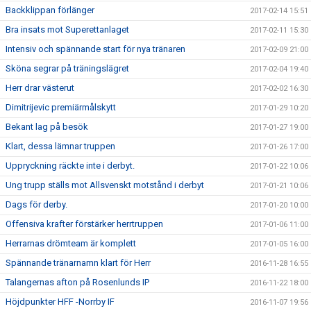
Backklippan förlänger
2017-02-14 15:51
Bra insats mot Superettanlaget
2017-02-11 15:30
Intensiv och spännande start för nya tränaren
2017-02-09 21:00
Sköna segrar på träningslägret
2017-02-04 19:40
Herr drar västerut
2017-02-02 16:30
Dimitrijevic premiärmålskytt
2017-01-29 10:20
Bekant lag på besök
2017-01-27 19:00
Klart, dessa lämnar truppen
2017-01-26 17:00
Uppryckning räckte inte i derbyt.
2017-01-22 10:06
Ung trupp ställs mot Allsvenskt motstånd i derbyt
2017-01-21 10:06
Dags för derby.
2017-01-20 10:00
Offensiva krafter förstärker herrtruppen
2017-01-06 11:00
Herrarnas drömteam är komplett
2017-01-05 16:00
Spännande tränarnamn klart för Herr
2016-11-28 16:55
Talangernas afton på Rosenlunds IP
2016-11-22 18:00
Höjdpunkter HFF -Norrby IF
2016-11-07 19:56