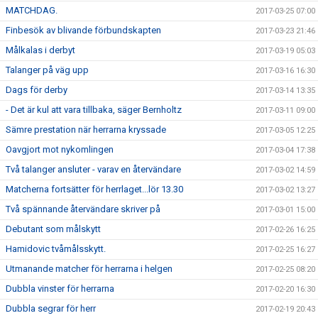
MATCHDAG.
2017-03-25 07:00
Finbesök av blivande förbundskapten
2017-03-23 21:46
Målkalas i derbyt
2017-03-19 05:03
Talanger på väg upp
2017-03-16 16:30
Dags för derby
2017-03-14 13:35
- Det är kul att vara tillbaka, säger Bernholtz
2017-03-11 09:00
Sämre prestation när herrarna kryssade
2017-03-05 12:25
Oavgjort mot nykomlingen
2017-03-04 17:38
Två talanger ansluter - varav en återvändare
2017-03-02 14:59
Matcherna fortsätter för herrlaget...lör 13.30
2017-03-02 13:27
Två spännande återvändare skriver på
2017-03-01 15:00
Debutant som målskytt
2017-02-26 16:25
Hamidovic tvåmålsskytt.
2017-02-25 16:27
Utmanande matcher för herrarna i helgen
2017-02-25 08:20
Dubbla vinster för herrarna
2017-02-20 16:30
Dubbla segrar för herr
2017-02-19 20:43