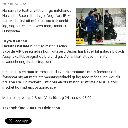
MATCHER
2018-03-23 20:58
Herrarna fortsätter sitt träningsmatchande.
Nu väntar Superettan laget Degefors IF. –
det ska bli kul att möta ett bra och anrikt
lag, säger Benjamin Westman, tränare i
Husqvarna FF
Bryta trenden.
Herrarna har inte vunnit en match sedan
Skövde AIK besegrades komfortabelt. Sedan har både Halmstads BK och
Assyriska IK besegrat de blårandiga. Det är klart att det finns lite
revanscheringslusta i truppen.
Benjamin Westman är imponerad av de kommande motståndarna och
förväntar sig att möta ett passningsskickligt lag med många individuellt
bra spelare. En nyckel till att göra en bra match är att inte ge DIF alltför
mycket tid i sitt uppbyggnadspel.
Matchen spelas på Stora Valla lördag 24 mars kl 13.00
Text och foto: Joakim Edvinsson