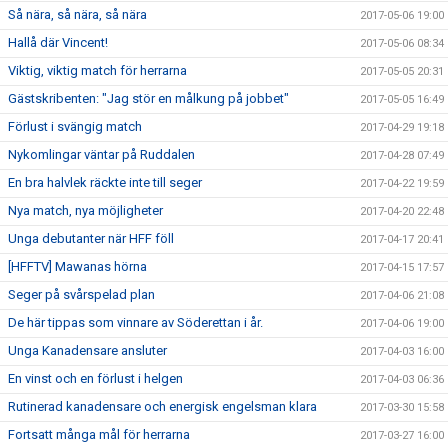
Så nära, så nära, så nära
2017-05-06 19:00
Hallå där Vincent!
2017-05-06 08:34
Viktig, viktig match för herrarna
2017-05-05 20:31
Gästskribenten: "Jag stör en målkung på jobbet"
2017-05-05 16:49
Förlust i svängig match
2017-04-29 19:18
Nykomlingar väntar på Ruddalen
2017-04-28 07:49
En bra halvlek räckte inte till seger
2017-04-22 19:59
Nya match, nya möjligheter
2017-04-20 22:48
Unga debutanter när HFF föll
2017-04-17 20:41
[HFFTV] Mawanas hörna
2017-04-15 17:57
Seger på svårspelad plan
2017-04-06 21:08
De här tippas som vinnare av Söderettan i år.
2017-04-06 19:00
Unga Kanadensare ansluter
2017-04-03 16:00
En vinst och en förlust i helgen
2017-04-03 06:36
Rutinerad kanadensare och energisk engelsman klara
2017-03-30 15:58
Fortsatt många mål för herrarna
2017-03-27 16:00