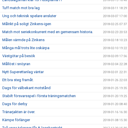
2018-03-13 18:48
Tuff match mot bra lag
2018-03-11 18:29
Ung och teknisk spelare ansluter
2018-03-07 17:00
Målrikt på soligt Zinkens-igen
2018-02-25 07:37
Match mot seriekonkurrent med en gemensam historia.
2018-02-23 20:53
Målen värmde på Zinkens
2018-02-18 10:23
Många mål trots lite oskärpa
2018-02-10 19:22
Västgötar på besök
2018-02-09 17:56
Mållöst i snöyran
2018-02-04 22:28
Nytt Superettanlag väntar
2018-02-01 22:31
Ett bra steg framåt.
2018-01-26 22:03
Dags för välbekant motstånd
2018-01-25 19:35
Stabilt försvarsspel i första träningsmatchen
2018-01-20 19:25
Dags för derby
2018-01-20 08:40
Tränarjakten är över.
2018-01-16 16:30
Kämpe förlänger
2018-01-08 15:30
Två unga talanger får A-lagskontrakt