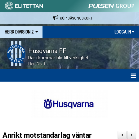
KÖP SÄSONGSKORT
HERR DIVISION 2
LOGGA IN
Husqvarna FF
Där drömmar blir till verklighet
Herr Div 1
HEM
NYHETER
KALENDER
SPELARE & LEDARE
Anrikt motståndarlag väntar
<
>