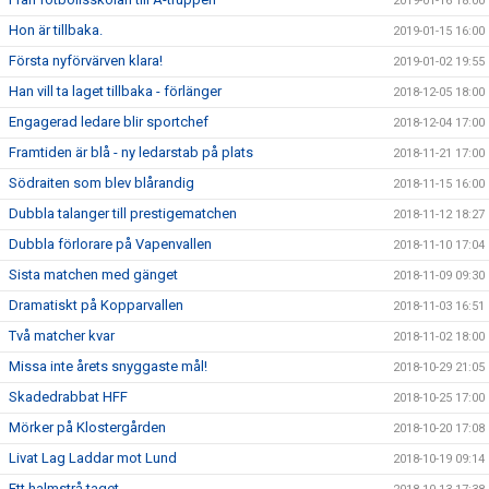
2019-01-16 18:00
Hon är tillbaka.
2019-01-15 16:00
Första nyförvärven klara!
2019-01-02 19:55
Han vill ta laget tillbaka - förlänger
2018-12-05 18:00
Engagerad ledare blir sportchef
2018-12-04 17:00
Framtiden är blå - ny ledarstab på plats
2018-11-21 17:00
Södraiten som blev blårandig
2018-11-15 16:00
Dubbla talanger till prestigematchen
2018-11-12 18:27
Dubbla förlorare på Vapenvallen
2018-11-10 17:04
Sista matchen med gänget
2018-11-09 09:30
Dramatiskt på Kopparvallen
2018-11-03 16:51
Två matcher kvar
2018-11-02 18:00
Missa inte årets snyggaste mål!
2018-10-29 21:05
Skadedrabbat HFF
2018-10-25 17:00
Mörker på Klostergården
2018-10-20 17:08
Livat Lag Laddar mot Lund
2018-10-19 09:14
Ett halmstrå taget...