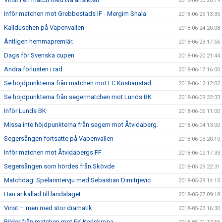
2018-06-30 20:19
Inför matchen mot Grebbestads IF - Mergim Shala
2018-06-29 13:35
Kallduschen på Vapenvallen
2018-06-24 20:08
Äntligen hemmapremiär.
2018-06-23 17:56
Dags för Svenska cupen
2018-06-20 21:44
Andra förlusten i rad
2018-06-17 16:00
Se höjdpunkterna från matchen mot FC Kristianstad
2018-06-12 12:02
Se höjdpunkterna från segermatchen mot Lunds BK
2018-06-09 22:33
Inför Lunds BK
2018-06-06 11:00
Missa inte höjdpunkterna från segern mot Åtvidaberg.
2018-06-04 13:00
Segersången fortsatte på Vapenvallen
2018-06-03 20:10
Inför matchen mot Åtvidabergs FF
2018-06-02 17:33
Segersången som hördes från Skövde
2018-05-29 22:31
Matchdag: Spelarintervju med Sebastian Dimitrjevic
2018-05-29 14:15
Han är kallad till landslaget
2018-05-27 09:18
Vinst – men med stor dramatik
2018-05-23 16:30
Bilder från matchen mot FK Karlskrona.