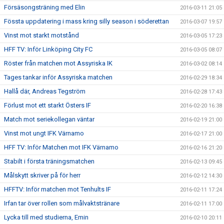
Försäsongsträning med Elin
2016-03-11 21:05
Fössta uppdatering i mass kring silly season i söderettan
2016-03-07 19:57
Vinst mot starkt motstånd
2016-03-05 17:23
HFF TV: Inför Linköping City FC
2016-03-05 08:07
Röster från matchen mot Assyriska IK
2016-03-02 08:14
Tages tankar inför Assyriska matchen
2016-02-29 18:34
Hallå där, Andreas Tegström
2016-02-28 17:43
Förlust mot ett starkt Östers IF
2016-02-20 16:38
Match mot seriekollegan väntar
2016-02-19 21:00
Vinst mot ungt IFK Värnamo
2016-02-17 21:00
HFF TV: Inför Matchen mot IFK Värnamo
2016-02-16 21:20
Stabilt i första träningsmatchen
2016-02-13 09:45
Målskytt skriver på för herr
2016-02-12 14:30
HFFTV: Inför matchen mot Tenhults IF
2016-02-11 17:24
Irfan tar över rollen som målvaktstränare
2016-02-11 17:00
Lycka till med studierna, Emin
2016-02-10 20:11