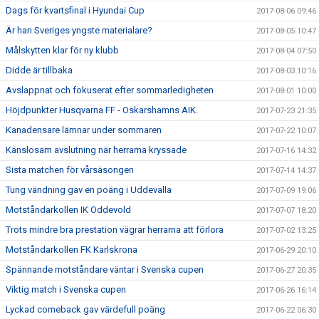
Dags för kvartsfinal i Hyundai Cup
2017-08-06 09:46
Är han Sveriges yngste materialare?
2017-08-05 10:47
Målskytten klar för ny klubb
2017-08-04 07:50
Didde är tillbaka
2017-08-03 10:16
Avslappnat och fokuserat efter sommarledigheten
2017-08-01 10:00
Höjdpunkter Husqvarna FF - Oskarshamns AIK.
2017-07-23 21:35
Kanadensare lämnar under sommaren
2017-07-22 10:07
Känslosam avslutning när herrarna kryssade
2017-07-16 14:32
Sista matchen för vårsäsongen
2017-07-14 14:37
Tung vändning gav en poäng i Uddevalla
2017-07-09 19:06
Motståndarkollen IK Oddevold
2017-07-07 18:20
Trots mindre bra prestation vägrar herrarna att förlora
2017-07-02 13:25
Motståndarkollen FK Karlskrona
2017-06-29 20:10
Spännande motståndare väntar i Svenska cupen
2017-06-27 20:35
Viktig match i Svenska cupen
2017-06-26 16:14
Lyckad comeback gav värdefull poäng
2017-06-22 06:30