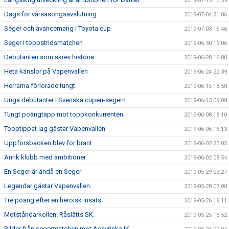
2019-07-15 17:59
Dags för vårsäsongsavslutning
2019-07-04 21:06
Seger och avancemang i Toyota cup
2019-07-03 16:46
Seger i toppstridsmatchen
2019-06-30 16:06
Debutanten som skrev historia
2019-06-28 16:00
Heta känslor på Vapenvallen
2019-06-24 22:39
Herrarna förlorade tungt
2019-06-15 18:50
Unga debutanter i Svenska cupen-segern
2019-06-13 09:08
Tungt poängtapp mot toppkonkurrenten
2019-06-08 18:10
Topptippat lag gästar Vapenvallen
2019-06-06 16:13
Uppförsbacken blev för brant
2019-06-02 23:05
Anrik klubb med ambitioner
2019-06-02 08:54
En Seger är ändå en Seger
2019-05-29 23:27
Legendar gästar Vapenvallen.
2019-05-28 07:00
Tre poäng efter en heroisk insats
2019-05-26 19:11
Motståndarkollen. Råslätts SK.
2019-05-25 15:52
Bilder från segermatchen mot Assyriska IK