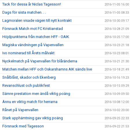
Tack för dessa år Niclas Tagesson!
2016-11-05 16:00
Dags för sista matchen. . .
2016-11-05 08:33
Lagmoralen visade vägen till nytt kontrakt
2016-10-30 09:17
Försnack Match mot FC Kristianstad
2016-10-28 21:09
Höjdpunkterna från matchen HFF - OAIK
2016-10-25 17:00
Magiska vändningen på Vapenvallen
2016-10-23 21:18
Ivo nominerad till Årets målvakt
2016-10-23 08:01
Nyckelmatch på Vapenvallen för blåränderna
2016-10-21 21:30
Matchen mellan HFF och Oskarshamns AIK sänds live
2016-10-18 21:49
Snålblåst, skador och Ekenberg
2016-10-16 19:23
Revanschlust och publikfest
2016-10-15 09:29
Sämre prestation men ändå viktig poäng
2016-10-09 09:50
Ännu en viktig match för herrarna
2016-10-08 12:00
Rånet på Vapenvallen
2016-10-02 20:00
Stark upphämtning gav viktig poäng
2016-09-25 22:33
Försnack med Tagesson
2016-09-22 21:53