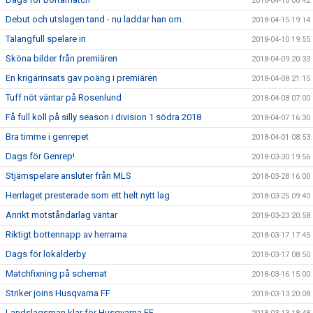
2018-04-16 06:42
Debut och utslagen tand - nu laddar han om.
2018-04-15 19:14
Talangfull spelare in
2018-04-10 19:55
Sköna bilder från premiären
2018-04-09 20:33
En krigarinsats gav poäng i premiären
2018-04-08 21:15
Tuff nöt väntar på Rosenlund
2018-04-08 07:00
Få full koll på silly season i division 1 södra 2018
2018-04-07 16:30
Bra timme i genrepet
2018-04-01 08:53
Dags för Genrep!
2018-03-30 19:56
Stjärnspelare ansluter från MLS
2018-03-28 16:00
Herrlaget presterade som ett helt nytt lag
2018-03-25 09:40
Anrikt motståndarlag väntar
2018-03-23 20:58
Riktigt bottennapp av herrarna
2018-03-17 17:45
Dags för lokalderby
2018-03-17 08:50
Matchfixning på schemat
2018-03-16 15:00
Striker joins Husqvarna FF
2018-03-13 20:08
Landslagsman klar för Husqvarna FF