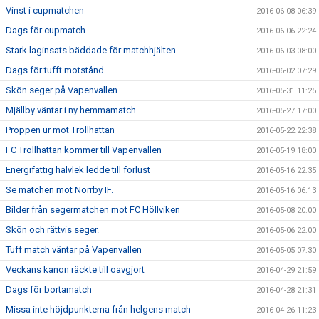
Vinst i cupmatchen
2016-06-08 06:39
Dags för cupmatch
2016-06-06 22:24
Stark laginsats bäddade för matchhjälten
2016-06-03 08:00
Dags för tufft motstånd.
2016-06-02 07:29
Skön seger på Vapenvallen
2016-05-31 11:25
Mjällby väntar i ny hemmamatch
2016-05-27 17:00
Proppen ur mot Trollhättan
2016-05-22 22:38
FC Trollhättan kommer till Vapenvallen
2016-05-19 18:00
Energifattig halvlek ledde till förlust
2016-05-16 22:35
Se matchen mot Norrby IF.
2016-05-16 06:13
Bilder från segermatchen mot FC Höllviken
2016-05-08 20:00
Skön och rättvis seger.
2016-05-06 22:00
Tuff match väntar på Vapenvallen
2016-05-05 07:30
Veckans kanon räckte till oavgjort
2016-04-29 21:59
Dags för bortamatch
2016-04-28 21:31
Missa inte höjdpunkterna från helgens match
2016-04-26 11:23