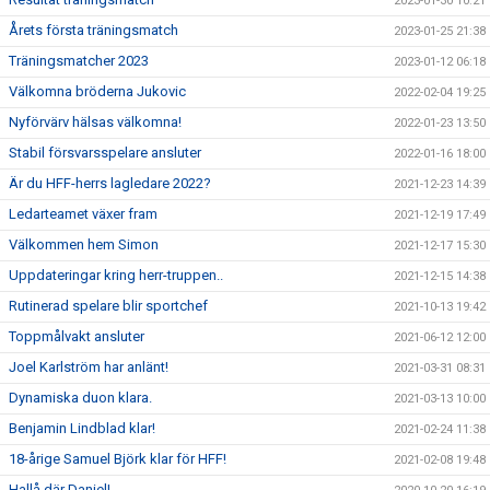
2023-01-30 10:21
Årets första träningsmatch
2023-01-25 21:38
Träningsmatcher 2023
2023-01-12 06:18
Välkomna bröderna Jukovic
2022-02-04 19:25
Nyförvärv hälsas välkomna!
2022-01-23 13:50
Stabil försvarsspelare ansluter
2022-01-16 18:00
Är du HFF-herrs lagledare 2022?
2021-12-23 14:39
Ledarteamet växer fram
2021-12-19 17:49
Välkommen hem Simon
2021-12-17 15:30
Uppdateringar kring herr-truppen..
2021-12-15 14:38
Rutinerad spelare blir sportchef
2021-10-13 19:42
Toppmålvakt ansluter
2021-06-12 12:00
Joel Karlström har anlänt!
2021-03-31 08:31
Dynamiska duon klara.
2021-03-13 10:00
Benjamin Lindblad klar!
2021-02-24 11:38
18-årige Samuel Björk klar för HFF!
2021-02-08 19:48
Hallå där Daniel!