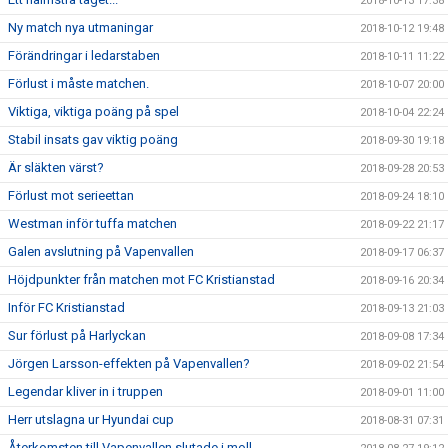
2018-10-13 17:38
Ny match nya utmaningar
2018-10-12 19:48
Förändringar i ledarstaben
2018-10-11 11:22
Förlust i måste matchen.
2018-10-07 20:00
Viktiga, viktiga poäng på spel
2018-10-04 22:24
Stabil insats gav viktig poäng
2018-09-30 19:18
Är släkten värst?
2018-09-28 20:53
Förlust mot serieettan
2018-09-24 18:10
Westman inför tuffa matchen
2018-09-22 21:17
Galen avslutning på Vapenvallen
2018-09-17 06:37
Höjdpunkter från matchen mot FC Kristianstad
2018-09-16 20:34
Inför FC Kristianstad
2018-09-13 21:03
Sur förlust på Harlyckan
2018-09-08 17:34
Jörgen Larsson-effekten på Vapenvallen?
2018-09-02 21:54
Legendar kliver in i truppen
2018-09-01 11:00
Herr utslagna ur Hyundai cup
2018-08-31 07:31
Återkomsten till Vapenvallen slutade i moll