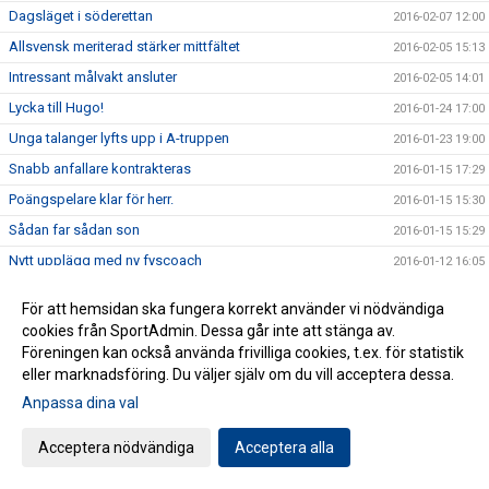
Dagsläget i söderettan
2016-02-07 12:00
Allsvensk meriterad stärker mittfältet
2016-02-05 15:13
Intressant målvakt ansluter
2016-02-05 14:01
Lycka till Hugo!
2016-01-24 17:00
Unga talanger lyfts upp i A-truppen
2016-01-23 19:00
Snabb anfallare kontrakteras
2016-01-15 17:29
Poängspelare klar för herr.
2016-01-15 15:30
Sådan far sådan son
2016-01-15 15:29
Nytt upplägg med ny fyscoach
2016-01-12 16:05
Fler pusselbitar på plats i herrtruppen
2016-01-12 16:00
För att hemsidan ska fungera korrekt använder vi nödvändiga
Då gästar Cederbergs lag Vapenvallen.
2016-01-09 09:08
cookies från SportAdmin. Dessa går inte att stänga av.
Herrarna stärker defensiven med karaktärspelare
Föreningen kan också använda frivilliga cookies, t.ex. för statistik
2016-01-08 18:00
eller marknadsföring. Du väljer själv om du vill acceptera dessa.
Harmonisk tränare på årets första träningspass
2016-01-07 16:00
Anpassa dina val
Tack för 5 år i HFF-tröjan
2015-12-28 17:00
Två legendarer hyllades i traditionella träningsmatchen
2015-12-20 09:45
Acceptera nödvändiga
Acceptera alla
Gott och blandat från säsongen som varit
2015-11-05 19:18