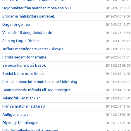
2019-04-05 07:11
Höjdpunkter från matchen mot Nässjö FF
2019-03-31 13:55
Bröderna målskyttar i genrepet.
2019-03-30 19:00
Dags för genrep
2019-03-29 19:27
Vinst när 15-åring debuterade
2019-03-23 19:14
Ett steg i taget för herr
2019-03-15 20:17
Tuffare motståndare väntar i Skövde
2019-03-01 11:25
Första segern för herrarna.
2019-02-23 16:31
Seriekonkurrent på besök
2019-02-22 09:05
Spelet bättre trots förlust
2019-02-16 16:05
Lukas Larsson inför matchen mot Lidköping
2019-02-15 20:07
Gitarrspelande målvakt till Regionslägret
2019-02-14 15:00
Talangfull Kroat är klar
2019-02-12 17:33
Premiärmatchen avklarad
2019-02-09 15:16
Äntligen match
2019-02-08 07:00
Olyckligt för talangen
2019-01-21 21:28
Från fotbollsskolan till A-truppen