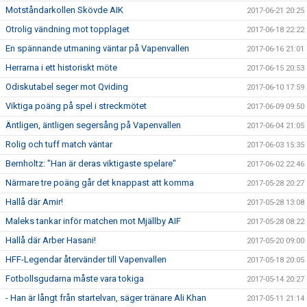
Motståndarkollen Skövde AIK
2017-06-21 20:25
Otrolig vändning mot topplaget
2017-06-18 22:22
En spännande utmaning väntar på Vapenvallen
2017-06-16 21:01
Herrarna i ett historiskt möte
2017-06-15 20:53
Odiskutabel seger mot Qviding
2017-06-10 17:59
Viktiga poäng på spel i streckmötet
2017-06-09 09:50
Äntligen, äntligen segersång på Vapenvallen
2017-06-04 21:05
Rolig och tuff match väntar
2017-06-03 15:35
Bernholtz: "Han är deras viktigaste spelare"
2017-06-02 22:46
Närmare tre poäng går det knappast att komma
2017-05-28 20:27
Hallå där Amir!
2017-05-28 13:08
Maleks tankar inför matchen mot Mjällby AIF
2017-05-28 08:22
Hallå där Arber Hasani!
2017-05-20 09:00
HFF-Legendar återvänder till Vapenvallen
2017-05-18 20:05
Fotbollsgudarna måste vara tokiga
2017-05-14 20:27
- Han är långt från startelvan, säger tränare Ali Khan
2017-05-11 21:14