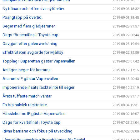
2019-09-07 20:11
Ny tränare och offensiva nyförvärv
2019-09-06 18:32
Poängtapp på övertid.
2019-09-01 18:45
Seger med flera glädjeämnen
2019-08-28 21:37
Dags för semifinal i Toyota cup
2019-08-27 08:44
Oavgjort efter galen avslutning
2019-08-25 19:54
Effektiviteten avgjorde för Mjällby
2019-08-22 15:58
Topplag i Superettan gästar Vapenvallen
2019-08-20 07:42
Äntligen seger för herrarna
2019-08-17 17:15
Asarums IF gästar Vapenvallen
2019-08-15 20:43
Imponerande insats räckte inte till seger
2019-08-10 21:19
Årets tuffaste match väntar
2019-08-08 21:17
En bra halvlek räckte inte.
2019-08-04 12:31
Hässleholms IF gästar Vapenvallen
2019-08-02 16:07
Dags för kvartsfinal i Toyota cup
2019-07-28 21:04
Rivna barriärer och fokus på utveckling
2019-07-22 08:00
Långsiktig utveckling är ambitionen för Daniel.