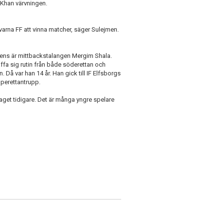
 Khan värvningen.
qvarna FF att vinna matcher, säger Sulejmen.
ns är mittbackstalangen Mergim Shala.
skaffa sig rutin från både söderettan och
 Då var han 14 år. Han gick till IF Elfsborgs
uperettantrupp.
 laget tidigare. Det är många yngre spelare