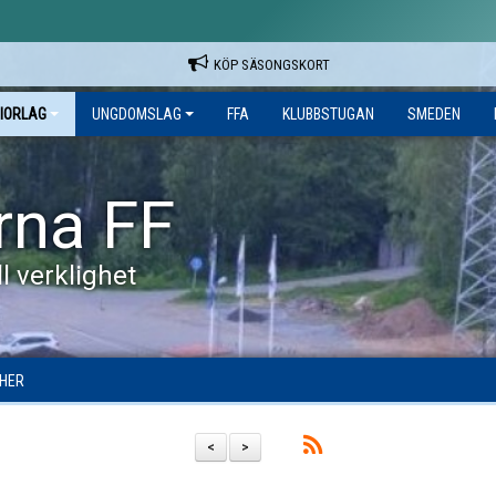
KÖP SÄSONGSKORT
IORLAG
UNGDOMSLAG
FFA
KLUBBSTUGAN
SMEDEN
rna FF
l verklighet
HER
<
>