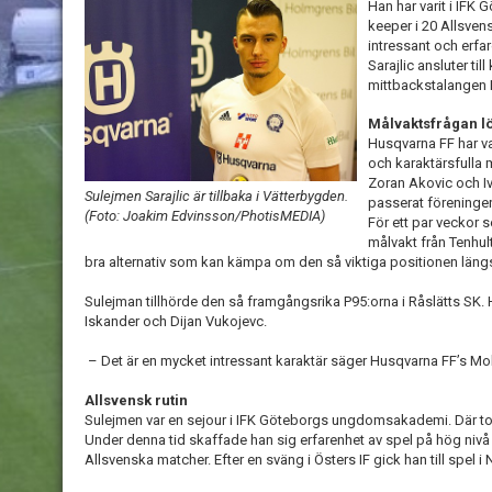
Han har varit i IF
keeper i 20 Allsven
intressant och erfa
Sarajlic ansluter t
mittbackstalangen
Målvaktsfrågan lö
Husqvarna FF har v
och karaktärsfulla 
Zoran Akovic och I
Sulejmen Sarajlic är tillbaka i Vätterbygden.
passerat föreninge
(Foto: Joakim Edvinsson/PhotisMEDIA)
För ett par veckor 
målvakt från Tenhul
bra alternativ som kan kämpa om den så viktiga positionen läng
Sulejman tillhörde den så framgångsrika P95:orna i Råslätts SK
Iskander och Dijan Vukojevc.
– Det är en mycket intressant karaktär säger Husqvarna FF’s M
Allsvensk rutin
Sulejmen var en sejour i IFK Göteborgs ungdomsakademi. Där tog h
Under denna tid skaffade han sig erfarenhet av spel på hög nivå 
Allsvenska matcher. Efter en sväng i Östers IF gick han till spel i