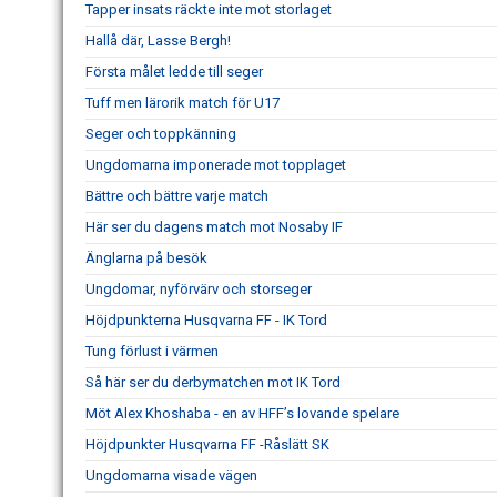
Tapper insats räckte inte mot storlaget
Hallå där, Lasse Bergh!
Första målet ledde till seger
Tuff men lärorik match för U17
Seger och toppkänning
Ungdomarna imponerade mot topplaget
Bättre och bättre varje match
Här ser du dagens match mot Nosaby IF
Änglarna på besök
Ungdomar, nyförvärv och storseger
Höjdpunkterna Husqvarna FF - IK Tord
Tung förlust i värmen
Så här ser du derbymatchen mot IK Tord
Möt Alex Khoshaba - en av HFF’s lovande spelare
Höjdpunkter Husqvarna FF -Råslätt SK
Ungdomarna visade vägen