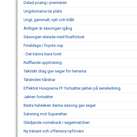
Delad poäng i premiären
Ungdomarna tar plats
Ungt, gammalt, nytt och blått
Äntligen är säsongen igång
Säsongen slutade med finalförlust
Finaldags i Toyota cup
- Det känns bara tomt
Rafflande upplösning
Taktiskt drag gav seger för herrarna
Tätstriden hårdnar
Effektivt Husqvarna FF fortsätter jakten på serieledning
Jakten fortsätter
Bästa halvleken denna säsong gav seger
Satsning mot Superettan
Glädjande comeback i segermatchen
Ny tränare och offensiva nyförvärv