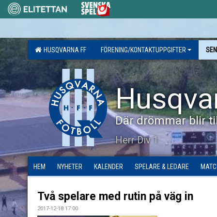
HUSQVARNA FF
FÖRENING/KONTAKTUPPGIFTER
SEN
Husqva
Där drömmar blir til
Herr Div 1
HEM
NYHETER
KALENDER
SPELARE & LEDARE
MATC
Två spelare med rutin på väg in
2017-12-18 17:00