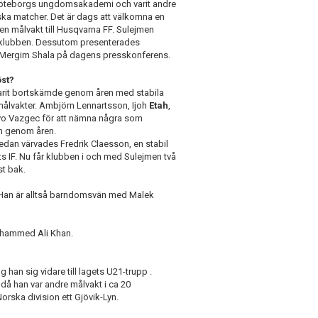
K Göteborgs ungdomsakademi och varit andre
ska matcher. Det är dags att välkomna en
ren målvakt till Husqvarna FF. Sulejmen
ill klubben. Dessutom presenterades
 Mergim Shala på dagens presskonferens.
st?
arit bortskämde genom åren med stabila
målvakter. Ambjörn Lennartsson, Ijoh
Etah
,
vo Vazgec för att nämna några som
n genom åren.
sedan värvades Fredrik Claesson, en stabil
ts IF. Nu får klubben i och med Sulejmen två
st bak.
. Han är alltså barndomsvän med Malek
ohammed Ali Khan.
an sig vidare till lagets U21-trupp .
då han var andre målvakt i ca 20
 Norska division ett Gjövik-Lyn.