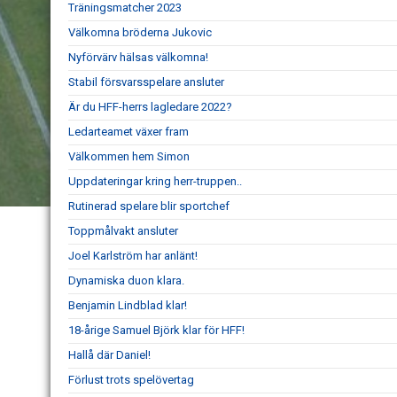
Träningsmatcher 2023
Välkomna bröderna Jukovic
Nyförvärv hälsas välkomna!
Stabil försvarsspelare ansluter
Är du HFF-herrs lagledare 2022?
Ledarteamet växer fram
Välkommen hem Simon
Uppdateringar kring herr-truppen..
Rutinerad spelare blir sportchef
Toppmålvakt ansluter
Joel Karlström har anlänt!
Dynamiska duon klara.
Benjamin Lindblad klar!
18-årige Samuel Björk klar för HFF!
Hallå där Daniel!
Förlust trots spelövertag