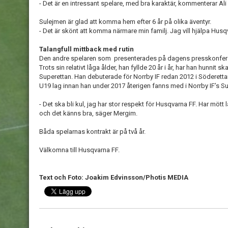
- Det är en intressant spelare, med bra karaktär, kommenterar Ali
Sulejmen är glad att komma hem efter 6 år på olika äventyr.
- Det är skönt att komma närmare min familj. Jag vill hjälpa Hus
Talangfull mittback med rutin
Den andre spelaren som presenterades på dagens presskonfere
Trots sin relativt låga ålder, han fyllde 20 år i år, har han hunnit 
Superettan. Han debuterade för Norrby IF redan 2012 i Söderettan.
U19 lag innan han under 2017 återigen fanns med i Norrby IF’s S
- Det ska bli kul, jag har stor respekt för Husqvarna FF. Har mött
och det känns bra, säger Mergim.
Båda spelarnas kontrakt är på två år.
Välkomna till Husqvarna FF.
Text och Foto: Joakim Edvinsson/Photis MEDIA