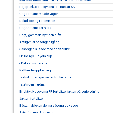
Höjdpunkter Husqvarna FF -Råslätt SK
Ungdomarna visade vägen
Delad poäng i premiären
Ungdomarna tar plats
Ungt, gammalt, nytt och blått
Äntligen är säsongen igång
Säsongen slutade med finalförlust
Finaldags i Toyota cup
- Det känns bara tomt
Rafflande upplösning
Taktiskt drag gav seger för herrarna
Tätstriden hårdnar
Effektivt Husqvarna FF fortsätter jakten på serieledning
Jakten fortsätter
Bästa halvleken denna säsong gav seger
Satsning mot Superettan