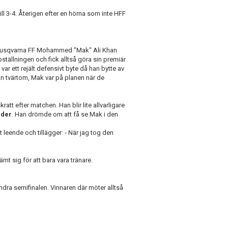
ll 3-4. Återigen efter en hörna som inte HFF
 i Husqvarna FF Mohammed "Mak" Ali Khan
tällningen och fick alltså göra sin premiär
r ett rejält defensivt byte då han bytte av
an tvärtom, Mak var på planen när de
att efter matchen. Han blir lite allvarligare
nder
. Han drömde om att få se Mak i den
t leende och tillägger: - När jag tog den
ämt sig för att bara vara tränare.
ra semifinalen. Vinnaren där möter alltså