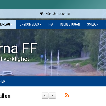
KÖP SÄSONGSKORT
IORLAG
UNGDOMSLAG
FFA
KLUBBSTUGAN
SMEDEN
rna FF
l verklighet
HER
allen
<
>