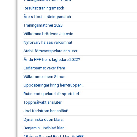
Resultat träningsmatch
Årets första träningsmatch
Träningsmatcher 2023
Välkomna bröderna Jukovic
Nyförvärv hälsas välkomna!
Stabil försvarsspelare ansluter
Är du HFF-herrs lagledare 2022?
Ledarteamet växer fram
Välkommen hem Simon
Uppdateringar kring herr-truppen..
Rutinerad spelare blir sportchef
Toppmålvakt ansluter
Joel Karlström har anlänt!
Dynamiska duon klara.
Benjamin Lindblad klar!
18-årige Samuel Björk klar för HFF!