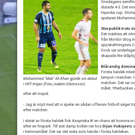
Onsdagens semifina
slutade 4-3. Det inne
Hyundai cup. Störta
spelaren Mohammed
Storpublik trots 
Det märktes att intr
från Mordor drog in
uppskattningsvis 2-
Dock var underlaget
skapade lite dråplig
Blårandig domin
Första halvlek inle
tempot i matchen. 
Mohammed "Mak" Ali Khan gjorde sin debut
matchen. Det var o
i HFF-tröjan (Foto:Joakim Edvinsson)
målet. Ytterbacken
efter ett inspel.
- Jag är nöjd med att vi spelar en sådan offensiv fotboll säger 
efter matchen.
I slutet av första halvlek fick Assyriska IK en chans att komma in
efter en frispark. Till sist damp bollen ner hos
Dijan Vukojevic
s
i hemmamålet. Det var det sista som hände i första halvleken.