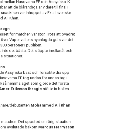
l mellan Husqvarna FF och Assyriska IK
bär att de blårandiga är vidare till final i
 snackisen var inhoppet av Ex-allsvenske
 Ali Khan.
ösregn
esset för matchen var stor. Trots att ovädret
 över Vapenvallens nyanlagda gräs var det
300 personer i publiken.
 inte det bästa. Det släppte imellanåt och
a situationer.
ans
dde Assyriska bäst och försökte dra upp
Husqvarna FF tog undan för undan tag i
ckså hemmalaget som gjorde det första
Amer Eriksson Ibragic
stötte in bollen
tränare/debutanten
Mohammed Ali Khan
 i matchen. Det uppstod en rörig situation
om avslutade bakom
Marcus Harrysson