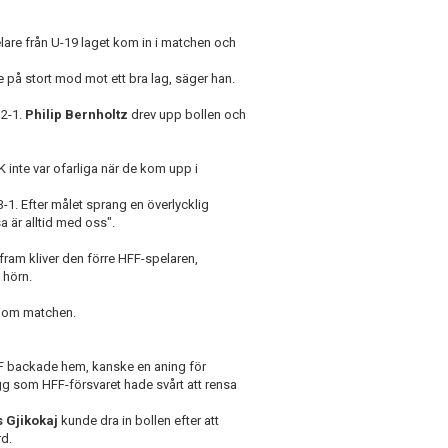
elare från U-19 laget kom in i matchen och
de på stort mod mot ett bra lag, säger han.
 2-1.
Philip Bernholtz
drev upp bollen och
inte var ofarliga när de kom upp i
-1. Efter målet sprang en överlycklig
a är alltid med oss".
 fram kliver den förre HFF-spelaren,
 hörn.
an om matchen.
FF backade hem, kanske en aning för
g som HFF-försvaret hade svårt att rensa
 Gjikokaj
kunde dra in bollen efter att
rd.