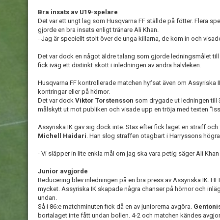
Bra insats av U19-spelare
Det var ett ungt lag som Husqvarna FF ställde på fötter. Flera sp
gjorde en bra insats enligt tränare Ali Khan.
- Jag är speciellt stolt över de unga killarna, de kom in och visa
Det var dock en något äldre talang som gjorde ledningsmålet till
fick iväg ett distinkt skott i inledningen av andra halvleken.
Husqvarna FF kontrollerade matchen hyfsat även om Assyriska IK 
kontringar eller på hörnor.
Det var dock
Viktor Torstensson
som drygade ut ledningen till 3
målskytt ut mot publiken och visade upp en tröja med texten "Iss
Assyriska IK gav sig dock inte. Stax efter fick laget en straff och
Michell Haidari
. Han slog straffen otagbart i Harryssons högra
- Vi släpper in lite enkla mål om jag ska vara petig säger Ali Kh
Junior avgjorde
Reducering blev inledningen på en bra press av Assyriska IK. H
mycket. Assyriska IK skapade några chanser på hörnor och inläg
undan.
Så i 86:e matchminuten fick då en av juniorerna avgöra.
Gentonis
bortalaget inte fått undan bollen. 4-2 och matchen kändes avgjo