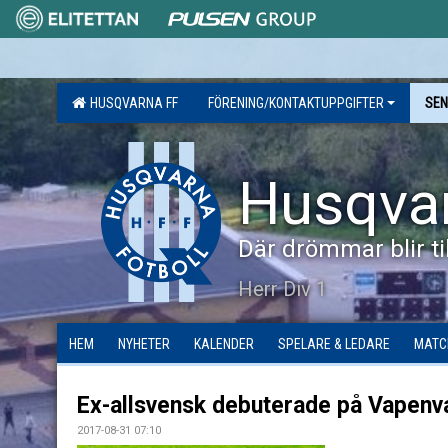
HUSQVARNA FF
FÖRENING/KONTAKTUPPGIFTER
SEN
Husqva
Där drömmar blir til
Herr Div 1
HEM
NYHETER
KALENDER
SPELARE & LEDARE
MATC
Ex-allsvensk debuterade på Vapenv
2017-08-31 07:10