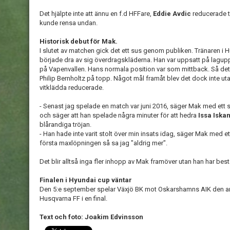
Det hjälpte inte att ännu en f.d HFFare,
Eddie Avdic
reducerade ti
kunde rensa undan.
Historisk debut för Mak.
I slutet av matchen gick det ett sus genom publiken. Tränaren
började dra av sig överdragskläderna. Han var uppsatt på lagupps
på Vapenvallen. Hans normala position var som mittback. Så det va
Philip Bernholtz på topp. Något mål framåt blev det dock inte ut
vitklädda reducerade.
- Senast jag spelade en match var juni 2016, säger Mak med ett skr
och säger att han spelade några minuter för att hedra
Issa Iska
blårandiga tröjan.
- Han hade inte varit stolt över min insats idag, säger Mak med et
första maxlöpningen så sa jag "aldrig mer".
Det blir alltså inga fler inhopp av Mak framöver utan han har best
Finalen i Hyundai cup väntar
Den 5:e september spelar Växjö BK mot Oskarshamns AIK den and
Husqvarna FF i en final.
Text och foto: Joakim Edvinsson