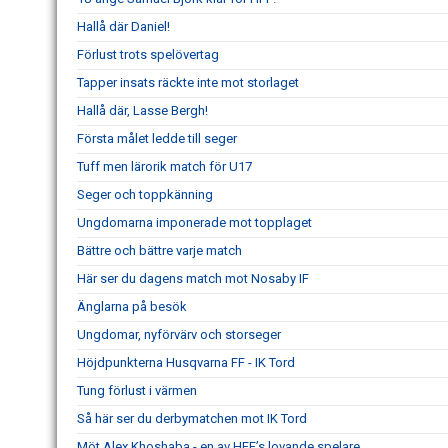
Hallå där Daniel!
Förlust trots spelövertag
Tapper insats räckte inte mot storlaget
Hallå där, Lasse Bergh!
Första målet ledde till seger
Tuff men lärorik match för U17
Seger och toppkänning
Ungdomarna imponerade mot topplaget
Bättre och bättre varje match
Här ser du dagens match mot Nosaby IF
Änglarna på besök
Ungdomar, nyförvärv och storseger
Höjdpunkterna Husqvarna FF - IK Tord
Tung förlust i värmen
Så här ser du derbymatchen mot IK Tord
Möt Alex Khoshaba - en av HFF’s lovande spelare