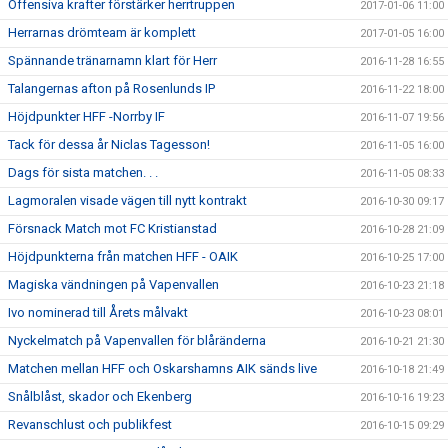
Offensiva krafter förstärker herrtruppen
2017-01-06 11:00
Herrarnas drömteam är komplett
2017-01-05 16:00
Spännande tränarnamn klart för Herr
2016-11-28 16:55
Talangernas afton på Rosenlunds IP
2016-11-22 18:00
Höjdpunkter HFF -Norrby IF
2016-11-07 19:56
Tack för dessa år Niclas Tagesson!
2016-11-05 16:00
Dags för sista matchen. . .
2016-11-05 08:33
Lagmoralen visade vägen till nytt kontrakt
2016-10-30 09:17
Försnack Match mot FC Kristianstad
2016-10-28 21:09
Höjdpunkterna från matchen HFF - OAIK
2016-10-25 17:00
Magiska vändningen på Vapenvallen
2016-10-23 21:18
Ivo nominerad till Årets målvakt
2016-10-23 08:01
Nyckelmatch på Vapenvallen för blåränderna
2016-10-21 21:30
Matchen mellan HFF och Oskarshamns AIK sänds live
2016-10-18 21:49
Snålblåst, skador och Ekenberg
2016-10-16 19:23
Revanschlust och publikfest
2016-10-15 09:29