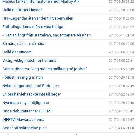
Maleks tankar inför matchen mot Mjällby AIF
2017-05-28 08:22
Hallå där Arber Hasani!
2017-05-20 09:00
HFF-Legendar återvänder till Vapenvallen
2017-05-18 20:05
Fotbollsgudarna måste vara tokiga
2017-05-14 20:27
- Han är långt från startelvan, säger tränare Ali Khan
2017-05-11 21:14
Så nära, så nära, så nära
2017-05-06 19:00
Hallå där Vincent!
2017-05-06 08:34
Viktig, viktig match för herrarna
2017-05-05 20:31
Gästskribenten: "Jag stör en målkung på jobbet"
2017-05-05 16:49
Förlust i svängig match
2017-04-29 19:18
Nykomlingar väntar på Ruddalen
2017-04-28 07:49
En bra halvlek räckte inte till seger
2017-04-22 19:59
Nya match, nya möjligheter
2017-04-20 22:48
Unga debutanter när HFF föll
2017-04-17 20:41
[HFFTV] Mawanas hörna
2017-04-15 17:57
Seger på svårspelad plan
2017-04-06 21:08