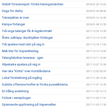
Stabilt försvarsspel i första träningsmatchen
2018-01-20 19:25
Dags för derby
2018-01-20 08:40
Tränarjakten är över.
2018-01-16 16:30
Kämpe förlänger
2018-01-08 15:30
Två unga talanger får A-lagskontrakt
2017-12-20 15:30
Årets Julklapp: Backhjälten förlänger
2017-12-19 15:49
Två spelare med rutin på väg in
2017-12-18 17:00
Mak klar för Superettanlag
2017-12-15 15:00
Talangfabriken levererar - igen
2017-12-11 10:00
Viljestarka spelare på väg in
2017-12-07 15:30
Han ska ”Kötta” över motståndarna
2017-12-02 05:59
Lokal förstärkning på ingång
2017-11-30 15:30
Dubbla offensiva krafter är första pusselbitarna.
2017-11-07 15:30
En tråkig avslutning
2017-11-05 15:13
Förlust i seriepilogen
2017-11-04 17:31
Spännande upplösning på Vapenvallen
2017-11-03 17:30