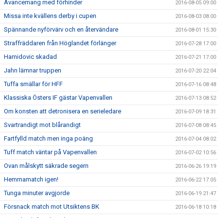
Avancemang med förhinder
2016-08-05 09:00
Missa inte kvällens derby i cupen
2016-08-03 08:00
Spännande nyförvärv och en återvändare
2016-08-01 15:30
Straffräddaren från Höglandet förlänger
2016-07-28 17:00
Hamidovic skadad
2016-07-21 17:00
Jahn lämnar truppen
2016-07-20 22:04
Tuffa smällar för HFF
2016-07-16 08:48
Klassiska Östers IF gästar Vapenvallen
2016-07-13 08:52
Om konsten att detronisera en serieledare
2016-07-09 18:31
Svartrandigt mot blårandigt
2016-07-08 08:45
Fartfylld match men inga poäng
2016-07-04 08:02
Tuff match väntar på Vapenvallen
2016-07-02 10:56
Ovan målskytt säkrade segern
2016-06-26 19:19
Hemmamatch igen!
2016-06-22 17:05
Tunga minuter avgjorde
2016-06-19 21:47
Försnack match mot Utsiktens BK
2016-06-18 10:18