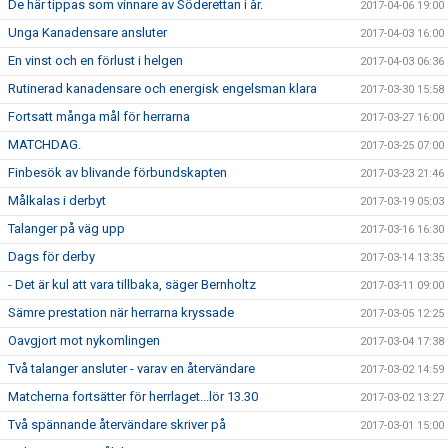
De här tippas som vinnare av Söderettan i år.
2017-04-06 19:00
Unga Kanadensare ansluter
2017-04-03 16:00
En vinst och en förlust i helgen
2017-04-03 06:36
Rutinerad kanadensare och energisk engelsman klara
2017-03-30 15:58
Fortsatt många mål för herrarna
2017-03-27 16:00
MATCHDAG.
2017-03-25 07:00
Finbesök av blivande förbundskapten
2017-03-23 21:46
Målkalas i derbyt
2017-03-19 05:03
Talanger på väg upp
2017-03-16 16:30
Dags för derby
2017-03-14 13:35
- Det är kul att vara tillbaka, säger Bernholtz
2017-03-11 09:00
Sämre prestation när herrarna kryssade
2017-03-05 12:25
Oavgjort mot nykomlingen
2017-03-04 17:38
Två talanger ansluter - varav en återvändare
2017-03-02 14:59
Matcherna fortsätter för herrlaget...lör 13.30
2017-03-02 13:27
Två spännande återvändare skriver på
2017-03-01 15:00