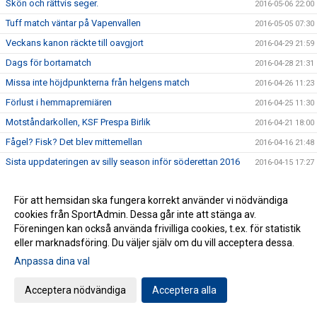
Skön och rättvis seger.
2016-05-06 22:00
Tuff match väntar på Vapenvallen
2016-05-05 07:30
Veckans kanon räckte till oavgjort
2016-04-29 21:59
Dags för bortamatch
2016-04-28 21:31
Missa inte höjdpunkterna från helgens match
2016-04-26 11:23
Förlust i hemmapremiären
2016-04-25 11:30
Motståndarkollen, KSF Prespa Birlik
2016-04-21 18:00
Fågel? Fisk? Det blev mittemellan
2016-04-16 21:48
Sista uppdateringen av silly season inför söderettan 2016
2016-04-15 17:27
Seriepremiär - motståndarkollen
2016-04-14 15:32
För att hemsidan ska fungera korrekt använder vi nödvändiga
Vinst i genrepet
2016-04-10 17:00
cookies från SportAdmin. Dessa går inte att stänga av.
Genrep i Varberg
2016-04-09 09:27
Föreningen kan också använda frivilliga cookies, t.ex. för statistik
Spännande nyförvärv i sista minuten
eller marknadsföring. Du väljer själv om du vill acceptera dessa.
2016-04-01 14:59
Motvind i Ängelholm
Anpassa dina val
2016-03-29 20:14
Blandad insats av herrarna
2016-03-25 21:00
Acceptera nödvändiga
Acceptera alla
Dubbla matcher för herrarna
2016-03-25 07:00