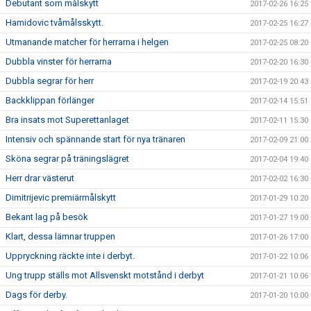
Debutant som målskytt
2017-02-26 16:25
Hamidovic tvåmålsskytt.
2017-02-25 16:27
Utmanande matcher för herrarna i helgen
2017-02-25 08:20
Dubbla vinster för herrarna
2017-02-20 16:30
Dubbla segrar för herr
2017-02-19 20:43
Backklippan förlänger
2017-02-14 15:51
Bra insats mot Superettanlaget
2017-02-11 15:30
Intensiv och spännande start för nya tränaren
2017-02-09 21:00
Sköna segrar på träningslägret
2017-02-04 19:40
Herr drar västerut
2017-02-02 16:30
Dimitrijevic premiärmålskytt
2017-01-29 10:20
Bekant lag på besök
2017-01-27 19:00
Klart, dessa lämnar truppen
2017-01-26 17:00
Uppryckning räckte inte i derbyt.
2017-01-22 10:06
Ung trupp ställs mot Allsvenskt motstånd i derbyt
2017-01-21 10:06
Dags för derby.
2017-01-20 10:00