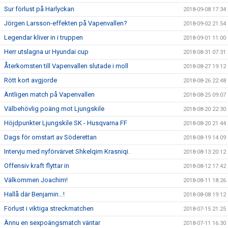
Sur förlust på Harlyckan
2018-09-08 17:34
Jörgen Larsson-effekten på Vapenvallen?
2018-09-02 21:54
Legendar kliver in i truppen
2018-09-01 11:00
Herr utslagna ur Hyundai cup
2018-08-31 07:31
Återkomsten till Vapenvallen slutade i moll
2018-08-27 19:12
Rött kort avgjorde
2018-08-26 22:48
Äntligen match på Vapenvallen
2018-08-25 09:07
Välbehövlig poäng mot Ljungskile
2018-08-20 22:30
Höjdpunkter Ljungskile SK - Husqvarna FF
2018-08-20 21:44
Dags för omstart av Söderettan
2018-08-19 14:09
Intervju med nyförvärvet Shkelqim Krasniqi.
2018-08-13 20:12
Offensiv kraft flyttar in
2018-08-12 17:42
Välkommen Joachim!
2018-08-11 18:26
Hallå där Benjamin…!
2018-08-08 19:12
Förlust i viktiga streckmatchen
2018-07-15 21:25
Ännu en sexpoängsmatch väntar
2018-07-11 16:30