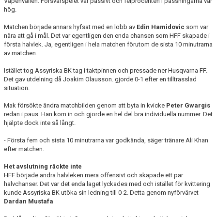
Vapenvallen. Försvarspelet var passivt och felprocenten i passningarna var
hög.
Matchen började annars hyfsat med en lobb av
Edin Hamidovic
som var
nära att gå i mål. Det var egentligen den enda chansen som HFF skapade i
första halvlek. Ja, egentligen i hela matchen förutom de sista 10 minutrarna
av matchen.
Istället tog Assyriska BK tag i taktpinnen och pressade ner Husqvarna FF.
Det gav utdelning då Joakim Olausson. gjorde 0-1 efter en tilltrasslad
situation.
Mak försökte ändra matchbilden genom att byta in kvicke
Peter Gwargis
redan i paus. Han kom in och gjorde en hel del bra individuella nummer. Det
hjälpte dock inte så långt.
- Första fem och sista 10 minutrarna var godkända, säger tränare Ali Khan
efter matchen.
Het avslutning räckte inte
HFF började andra halvleken mera offensivt och skapade ett par
halvchanser. Det var det enda laget lyckades med och istället för kvittering
kunde Assyriska BK utöka sin ledning till 0-2. Detta genom nyförvärvet
Dardan Mustafa