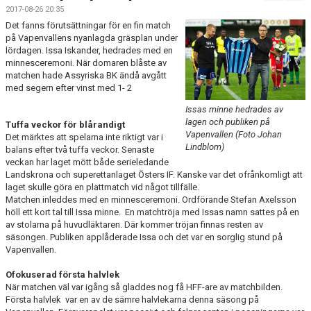
MATCHER
2017-08-26 20:35
Det fanns förutsättningar för en fin match
på Vapenvallens nyanlagda gräsplan under
lördagen. Issa Iskander, hedrades med en
minnesceremoni. När domaren blåste av
matchen hade Assyriska BK ändå avgått
med segern efter vinst med 1- 2
Issas minne hedrades av
lagen och publiken på
Tuffa veckor för blårandigt
Vapenvallen (Foto Johan
Det märktes att spelarna inte riktigt var i
Lindblom)
balans efter två tuffa veckor. Senaste
veckan har laget mött både serieledande
Landskrona och superettanlaget Östers IF. Kanske var det ofrånkomligt att
laget skulle göra en plattmatch vid något tillfälle.
Matchen inleddes med en minnesceremoni. Ordförande Stefan Axelsson
höll ett kort tal till Issa minne. En matchtröja med Issas namn sattes på en
av stolarna på huvudläktaren. Där kommer tröjan finnas resten av
säsongen. Publiken applåderade Issa och det var en sorglig stund på
Vapenvallen.
Ofokuserad första halvlek
När matchen väl var igång så gladdes nog få HFF-are av matchbilden.
Första halvlek var en av de sämre halvlekarna denna säsong på