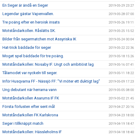
En Seger är ändå en Seger
2019-05-29 23:27
Legendar gästar Vapenvallen.
2019-05-28 07:00
Tre poäng efter en heroisk insats
2019-05-26 19:11
Motståndarkollen. Råslätts SK.
2019-05-25 15:52
Bilder från segermatchen mot Assyriska IK
2019-05-24 00:04
Hat-trick bäddade för seger
2019-05-22 22:36
Moget spel bäddade för tre poäng.
2019-05-18 15:26
Motståndarkollen: Nosaby IF. Ungt och ambitiöst lag
2019-05-16 07:41
Tålamodet var nyckeln till seger.
2019-05-11 18:22
Inför Husqvarna FF - Nässjö FF: ”Vi möter ett duktigt lag”
2019-05-09 17:23
Ung debutant när herrarna vann
2019-05-05 08:00
Motståndarkollen Asarums IF FK
2019-05-02 21:45
Första förlusten efter sent mål
2019-04-27 20:16
Motståndarkollen FK Karlskrona
2019-04-23 18:00
Seger i tillknäppt match
2019-04-19 18:47
Motståndarkollen: Hässleholms IF
2019-04-18 18:40