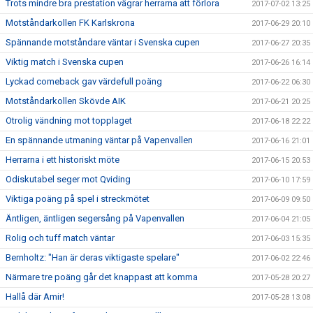
Trots mindre bra prestation vägrar herrarna att förlora
2017-07-02 13:25
Motståndarkollen FK Karlskrona
2017-06-29 20:10
Spännande motståndare väntar i Svenska cupen
2017-06-27 20:35
Viktig match i Svenska cupen
2017-06-26 16:14
Lyckad comeback gav värdefull poäng
2017-06-22 06:30
Motståndarkollen Skövde AIK
2017-06-21 20:25
Otrolig vändning mot topplaget
2017-06-18 22:22
En spännande utmaning väntar på Vapenvallen
2017-06-16 21:01
Herrarna i ett historiskt möte
2017-06-15 20:53
Odiskutabel seger mot Qviding
2017-06-10 17:59
Viktiga poäng på spel i streckmötet
2017-06-09 09:50
Äntligen, äntligen segersång på Vapenvallen
2017-06-04 21:05
Rolig och tuff match väntar
2017-06-03 15:35
Bernholtz: "Han är deras viktigaste spelare"
2017-06-02 22:46
Närmare tre poäng går det knappast att komma
2017-05-28 20:27
Hallå där Amir!
2017-05-28 13:08