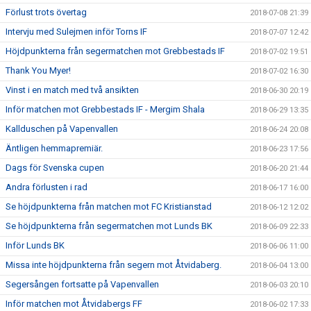
Förlust trots övertag
2018-07-08 21:39
Intervju med Sulejmen inför Torns IF
2018-07-07 12:42
Höjdpunkterna från segermatchen mot Grebbestads IF
2018-07-02 19:51
Thank You Myer!
2018-07-02 16:30
Vinst i en match med två ansikten
2018-06-30 20:19
Inför matchen mot Grebbestads IF - Mergim Shala
2018-06-29 13:35
Kallduschen på Vapenvallen
2018-06-24 20:08
Äntligen hemmapremiär.
2018-06-23 17:56
Dags för Svenska cupen
2018-06-20 21:44
Andra förlusten i rad
2018-06-17 16:00
Se höjdpunkterna från matchen mot FC Kristianstad
2018-06-12 12:02
Se höjdpunkterna från segermatchen mot Lunds BK
2018-06-09 22:33
Inför Lunds BK
2018-06-06 11:00
Missa inte höjdpunkterna från segern mot Åtvidaberg.
2018-06-04 13:00
Segersången fortsatte på Vapenvallen
2018-06-03 20:10
Inför matchen mot Åtvidabergs FF
2018-06-02 17:33