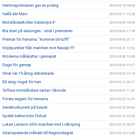
Hemmapremiären gav en poäng
2019-04-13 18:00
Hallå där Marc
2019-04-11 16:30
Motståndarkollen Dalstorps IF
2019-04-09 18:00
Bra start på säsongen - vinst i premiären
2019-04-06 17:58
Premiär för herrarna: "kommer bli tufft"
2019-04-05 07:11
Höjdpunkter från matchen mot Nässjö FF
2019-03-31 13:55
Bröderna målskyttar i genrepet.
2019-03-30 19:00
Dags för genrep
2019-03-29 19:27
Vinst när 15-åring debuterade
2019-03-23 19:14
Ett steg i taget för herr
2019-03-15 20:17
Tuffare motståndare väntar i Skövde
2019-03-01 11:25
Första segern för herrarna.
2019-02-23 16:31
Seriekonkurrent på besök
2019-02-22 09:05
Spelet bättre trots förlust
2019-02-16 16:05
Lukas Larsson inför matchen mot Lidköping
2019-02-15 20:07
Gitarrspelande målvakt till Regionslägret
2019-02-14 15:00