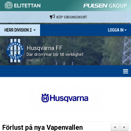
KÖP SÄSONGSKORT
HERR DIVISION 2
LOGGA IN
Husqvarna FF
Där drömmar blir till verklighet
Herr Div 1
HEM
NYHETER
KALENDER
SPELARE & LEDARE
Förlust på nya Vapenvallen
<
>