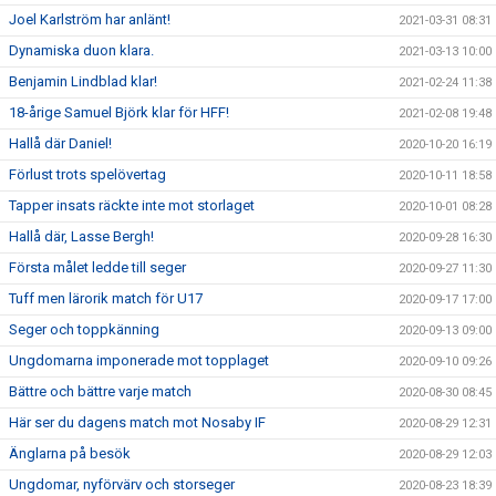
Joel Karlström har anlänt!
2021-03-31 08:31
Dynamiska duon klara.
2021-03-13 10:00
Benjamin Lindblad klar!
2021-02-24 11:38
18-årige Samuel Björk klar för HFF!
2021-02-08 19:48
Hallå där Daniel!
2020-10-20 16:19
Förlust trots spelövertag
2020-10-11 18:58
Tapper insats räckte inte mot storlaget
2020-10-01 08:28
Hallå där, Lasse Bergh!
2020-09-28 16:30
Första målet ledde till seger
2020-09-27 11:30
Tuff men lärorik match för U17
2020-09-17 17:00
Seger och toppkänning
2020-09-13 09:00
Ungdomarna imponerade mot topplaget
2020-09-10 09:26
Bättre och bättre varje match
2020-08-30 08:45
Här ser du dagens match mot Nosaby IF
2020-08-29 12:31
Änglarna på besök
2020-08-29 12:03
Ungdomar, nyförvärv och storseger
2020-08-23 18:39