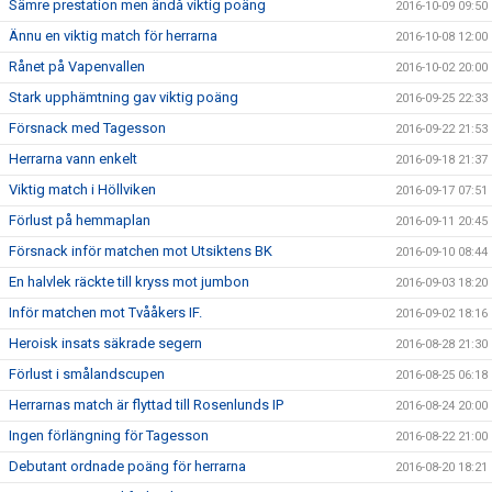
Sämre prestation men ändå viktig poäng
2016-10-09 09:50
Ännu en viktig match för herrarna
2016-10-08 12:00
Rånet på Vapenvallen
2016-10-02 20:00
Stark upphämtning gav viktig poäng
2016-09-25 22:33
Försnack med Tagesson
2016-09-22 21:53
Herrarna vann enkelt
2016-09-18 21:37
Viktig match i Höllviken
2016-09-17 07:51
Förlust på hemmaplan
2016-09-11 20:45
Försnack inför matchen mot Utsiktens BK
2016-09-10 08:44
En halvlek räckte till kryss mot jumbon
2016-09-03 18:20
Inför matchen mot Tvååkers IF.
2016-09-02 18:16
Heroisk insats säkrade segern
2016-08-28 21:30
Förlust i smålandscupen
2016-08-25 06:18
Herrarnas match är flyttad till Rosenlunds IP
2016-08-24 20:00
Ingen förlängning för Tagesson
2016-08-22 21:00
Debutant ordnade poäng för herrarna
2016-08-20 18:21