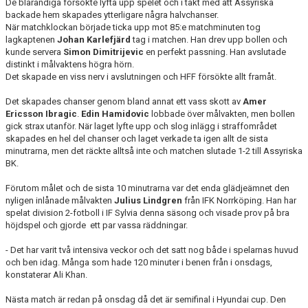
De blårandiga försökte lyfta upp spelet och i takt med att Assyriska
backade hem skapades ytterligare några halvchanser.
När matchklockan började ticka upp mot 85:e matchminuten tog
lagkaptenen
Johan Karlefjärd
tag i matchen. Han drev upp bollen och
kunde servera
Simon Dimitrijevic
en perfekt passning. Han avslutade
distinkt i målvaktens högra hörn.
Det skapade en viss nerv i avslutningen och HFF försökte allt framåt.
Det skapades chanser genom bland annat ett vass skott av
Amer
Ericsson Ibragic
.
Edin Hamidovic
lobbade över målvakten, men bollen
gick strax utanför. När laget lyfte upp och slog inlägg i straffområdet
skapades en hel del chanser och laget verkade ta igen allt de sista
minutrarna, men det räckte alltså inte och matchen slutade 1-2 till Assyriska
BK.
Förutom målet och de sista 10 minutrarna var det enda glädjeämnet den
nyligen inlånade målvakten
Julius Lindgren
från IFK Norrköping. Han har
spelat division 2-fotboll i IF Sylvia denna säsong och visade prov på bra
höjdspel och gjorde ett par vassa räddningar.
- Det har varit två intensiva veckor och det satt nog både i spelarnas huvud
och ben idag. Många som hade 120 minuter i benen från i onsdags,
konstaterar Ali Khan.
Nästa match är redan på onsdag då det är semifinal i Hyundai cup. Den