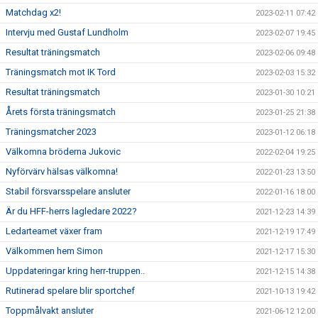
Matchdag x2!
2023-02-11 07:42
Intervju med Gustaf Lundholm
2023-02-07 19:45
Resultat träningsmatch
2023-02-06 09:48
Träningsmatch mot IK Tord
2023-02-03 15:32
Resultat träningsmatch
2023-01-30 10:21
Årets första träningsmatch
2023-01-25 21:38
Träningsmatcher 2023
2023-01-12 06:18
Välkomna bröderna Jukovic
2022-02-04 19:25
Nyförvärv hälsas välkomna!
2022-01-23 13:50
Stabil försvarsspelare ansluter
2022-01-16 18:00
Är du HFF-herrs lagledare 2022?
2021-12-23 14:39
Ledarteamet växer fram
2021-12-19 17:49
Välkommen hem Simon
2021-12-17 15:30
Uppdateringar kring herr-truppen..
2021-12-15 14:38
Rutinerad spelare blir sportchef
2021-10-13 19:42
Toppmålvakt ansluter
2021-06-12 12:00