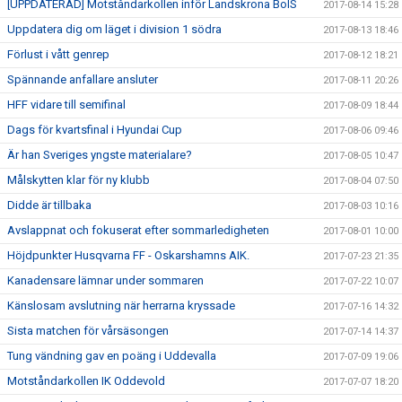
[UPPDATERAD] Motståndarkollen inför Landskrona BoIS
2017-08-14 15:28
Uppdatera dig om läget i division 1 södra
2017-08-13 18:46
Förlust i vått genrep
2017-08-12 18:21
Spännande anfallare ansluter
2017-08-11 20:26
HFF vidare till semifinal
2017-08-09 18:44
Dags för kvartsfinal i Hyundai Cup
2017-08-06 09:46
Är han Sveriges yngste materialare?
2017-08-05 10:47
Målskytten klar för ny klubb
2017-08-04 07:50
Didde är tillbaka
2017-08-03 10:16
Avslappnat och fokuserat efter sommarledigheten
2017-08-01 10:00
Höjdpunkter Husqvarna FF - Oskarshamns AIK.
2017-07-23 21:35
Kanadensare lämnar under sommaren
2017-07-22 10:07
Känslosam avslutning när herrarna kryssade
2017-07-16 14:32
Sista matchen för vårsäsongen
2017-07-14 14:37
Tung vändning gav en poäng i Uddevalla
2017-07-09 19:06
Motståndarkollen IK Oddevold
2017-07-07 18:20