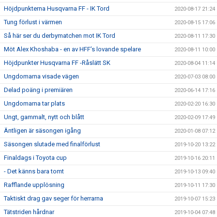
Höjdpunkterna Husqvarna FF - IK Tord
2020-08-17 21:24
Tung förlust i värmen
2020-08-15 17:06
Så här ser du derbymatchen mot IK Tord
2020-08-11 17:30
Möt Alex Khoshaba - en av HFF’s lovande spelare
2020-08-11 10:00
Höjdpunkter Husqvarna FF -Råslätt SK
2020-08-04 11:14
Ungdomarna visade vägen
2020-07-03 08:00
Delad poäng i premiären
2020-06-14 17:16
Ungdomarna tar plats
2020-02-20 16:30
Ungt, gammalt, nytt och blått
2020-02-09 17:49
Äntligen är säsongen igång
2020-01-08 07:12
Säsongen slutade med finalförlust
2019-10-20 13:22
Finaldags i Toyota cup
2019-10-16 20:11
- Det känns bara tomt
2019-10-13 09:40
Rafflande upplösning
2019-10-11 17:30
Taktiskt drag gav seger för herrarna
2019-10-07 15:23
Tätstriden hårdnar
2019-10-04 07:48