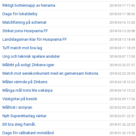
Riktigt bottennapp av herrarna
2018-03-17 17:45
Dags för lokalderby
2018-03-17 08:50
Matchfixning på schemat
2018-03-16 15:00
Striker joins Husqvarna FF
2018-03-13 20:08
Landslagsman klar för Husqvarna FF
2018-03-13 18:48
Tuff match mot bra lag
2018-03-11 18:29
Ung och teknisk spelare ansluter
2018-03-07 17:00
Målrikt på soligt Zinkens-igen
2018-02-25 07:37
Match mot seriekonkurrent med en gemensam historia.
2018-02-23 20:53
Målen värmde på Zinkens
2018-02-18 10:23
Många mål trots lite oskärpa
2018-02-10 19:22
Västgötar på besök
2018-02-09 17:56
Mållöst i snöyran
2018-02-04 22:28
Nytt Superettanlag väntar
2018-02-01 22:31
Ett bra steg framåt.
2018-01-26 22:03
Dags för välbekant motstånd
2018-01-25 19:35