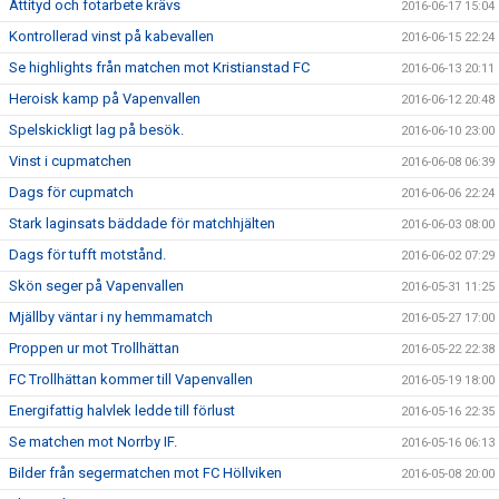
Attityd och fotarbete krävs
2016-06-17 15:04
Kontrollerad vinst på kabevallen
2016-06-15 22:24
Se highlights från matchen mot Kristianstad FC
2016-06-13 20:11
Heroisk kamp på Vapenvallen
2016-06-12 20:48
Spelskickligt lag på besök.
2016-06-10 23:00
Vinst i cupmatchen
2016-06-08 06:39
Dags för cupmatch
2016-06-06 22:24
Stark laginsats bäddade för matchhjälten
2016-06-03 08:00
Dags för tufft motstånd.
2016-06-02 07:29
Skön seger på Vapenvallen
2016-05-31 11:25
Mjällby väntar i ny hemmamatch
2016-05-27 17:00
Proppen ur mot Trollhättan
2016-05-22 22:38
FC Trollhättan kommer till Vapenvallen
2016-05-19 18:00
Energifattig halvlek ledde till förlust
2016-05-16 22:35
Se matchen mot Norrby IF.
2016-05-16 06:13
Bilder från segermatchen mot FC Höllviken
2016-05-08 20:00