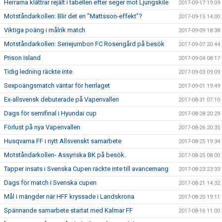
Herrarna klättrar rejält i tabellen efter seger mot Ljungskile
2017-09-17 19:09
Motståndarkollen: Blir det en ”Mattsson-effekt”?
2017-09-15 14:00
Viktiga poäng i målrik match
2017-09-09 18:38
Motståndarkollen: Seriejumbon FC Rosengård på besök
2017-09-07 20:44
Prison Island
2017-09-04 08:17
Tidig ledning räckte inte
2017-09-03 09:09
Sexpoängsmatch väntar för herrlaget
2017-09-01 19:49
Ex-allsvensk debuterade på Vapenvallen
2017-08-31 07:10
Dags för semifinal i Hyundai cup
2017-08-28 20:29
Förlust på nya Vapenvallen
2017-08-26 20:35
Husqvarna FF i nytt Allsvenskt samarbete
2017-08-25 19:34
Motståndarkollen- Assyriska BK på besök.
2017-08-25 08:00
Tapper insats i Svenska Cupen räckte inte till avancemang
2017-08-23 23:33
Dags för match i Svenska cupen
2017-08-21 14:32
Mål i mängder när HFF kryssade i Landskrona
2017-08-20 19:11
Spännande samarbete startat med Kalmar FF
2017-08-16 11:00