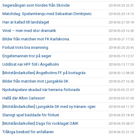
Segersången som hördes från Skövde
2018-05-29 22:31
Matchdag: Spelarintervju med Sebastian Dimitrjevic
2018-05-29 14:15
Han är kallad till landslaget
2018-05-27 09:18
Vinst – men med stor dramatik
2018-05-23 16:30
Bilder från matchen mot FK Karlskrona.
2018-05-21 17:55
Förlust trots bra inramning
2018-05-20 20:45
Engelsmannen tror på seger
2018-05-19 12:57
Uddlöst när HFF föll i Ängelholm
2018-05-13 17:59
[Motståndarkollen] Ängelholms FF på bortagräs
2018-05-12 08:00
Bilder från matchen mot Ljungskile SK
2018-05-07 16:30
Nyckelspelare skadad när herrarna förlorade
2018-05-05 21:07
Hallå där Albin Carlsson!
2018-05-05 07:00
[Motståndarkollen] Ljungskile SK med ny tränare -igen
2018-05-04 11:37
Slarvigt spel bäddade för förlust
2018-04-29 18:49
[Motståndarkollen] Dags för rocklaget OAIK
2018-04-29 08:57
Tråkiga besked för anfallaren
2018-04-25 21:10