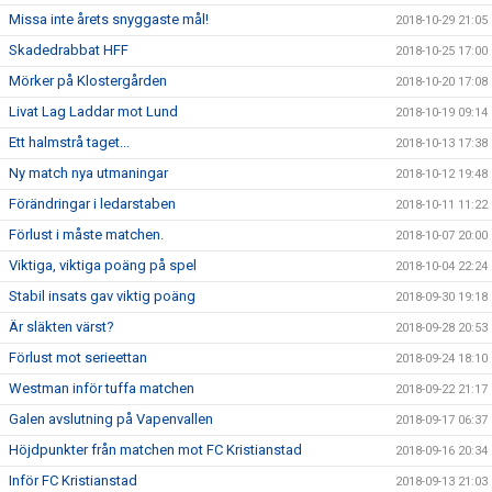
Missa inte årets snyggaste mål!
2018-10-29 21:05
Skadedrabbat HFF
2018-10-25 17:00
Mörker på Klostergården
2018-10-20 17:08
Livat Lag Laddar mot Lund
2018-10-19 09:14
Ett halmstrå taget...
2018-10-13 17:38
Ny match nya utmaningar
2018-10-12 19:48
Förändringar i ledarstaben
2018-10-11 11:22
Förlust i måste matchen.
2018-10-07 20:00
Viktiga, viktiga poäng på spel
2018-10-04 22:24
Stabil insats gav viktig poäng
2018-09-30 19:18
Är släkten värst?
2018-09-28 20:53
Förlust mot serieettan
2018-09-24 18:10
Westman inför tuffa matchen
2018-09-22 21:17
Galen avslutning på Vapenvallen
2018-09-17 06:37
Höjdpunkter från matchen mot FC Kristianstad
2018-09-16 20:34
Inför FC Kristianstad
2018-09-13 21:03