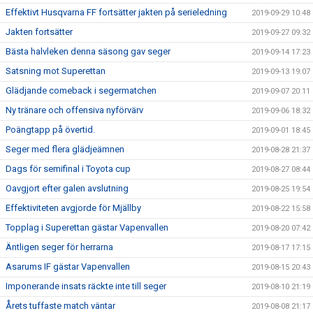
Effektivt Husqvarna FF fortsätter jakten på serieledning
2019-09-29 10:48
Jakten fortsätter
2019-09-27 09:32
Bästa halvleken denna säsong gav seger
2019-09-14 17:23
Satsning mot Superettan
2019-09-13 19:07
Glädjande comeback i segermatchen
2019-09-07 20:11
Ny tränare och offensiva nyförvärv
2019-09-06 18:32
Poängtapp på övertid.
2019-09-01 18:45
Seger med flera glädjeämnen
2019-08-28 21:37
Dags för semifinal i Toyota cup
2019-08-27 08:44
Oavgjort efter galen avslutning
2019-08-25 19:54
Effektiviteten avgjorde för Mjällby
2019-08-22 15:58
Topplag i Superettan gästar Vapenvallen
2019-08-20 07:42
Äntligen seger för herrarna
2019-08-17 17:15
Asarums IF gästar Vapenvallen
2019-08-15 20:43
Imponerande insats räckte inte till seger
2019-08-10 21:19
Årets tuffaste match väntar
2019-08-08 21:17