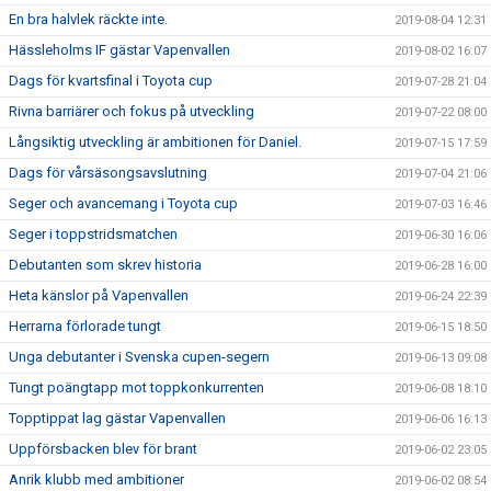
En bra halvlek räckte inte.
2019-08-04 12:31
Hässleholms IF gästar Vapenvallen
2019-08-02 16:07
Dags för kvartsfinal i Toyota cup
2019-07-28 21:04
Rivna barriärer och fokus på utveckling
2019-07-22 08:00
Långsiktig utveckling är ambitionen för Daniel.
2019-07-15 17:59
Dags för vårsäsongsavslutning
2019-07-04 21:06
Seger och avancemang i Toyota cup
2019-07-03 16:46
Seger i toppstridsmatchen
2019-06-30 16:06
Debutanten som skrev historia
2019-06-28 16:00
Heta känslor på Vapenvallen
2019-06-24 22:39
Herrarna förlorade tungt
2019-06-15 18:50
Unga debutanter i Svenska cupen-segern
2019-06-13 09:08
Tungt poängtapp mot toppkonkurrenten
2019-06-08 18:10
Topptippat lag gästar Vapenvallen
2019-06-06 16:13
Uppförsbacken blev för brant
2019-06-02 23:05
Anrik klubb med ambitioner
2019-06-02 08:54