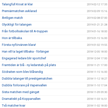
Talangfull Kroat är klar
2019-02-12 17:33
Premiärmatchen avklarad
2019-02-09 15:16
Äntligen match
2019-02-08 07:00
Olyckligt för talangen
2019-01-21 21:28
Från fotbollsskolan till A-truppen
2019-01-16 18:00
Hon är tillbaka.
2019-01-15 16:00
Första nyförvärven klara!
2019-01-02 19:55
Han vill ta laget tillbaka - förlänger
2018-12-05 18:00
Engagerad ledare blir sportchef
2018-12-04 17:00
Framtiden är blå - ny ledarstab på plats
2018-11-21 17:00
Södraiten som blev blårandig
2018-11-15 16:00
Dubbla talanger till prestigematchen
2018-11-12 18:27
Dubbla förlorare på Vapenvallen
2018-11-10 17:04
Sista matchen med gänget
2018-11-09 09:30
Dramatiskt på Kopparvallen
2018-11-03 16:51
Två matcher kvar
2018-11-02 18:00