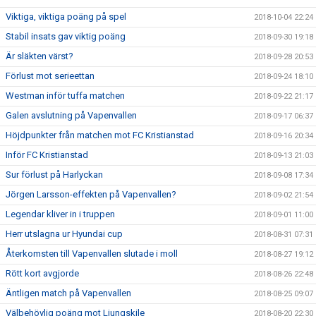
Viktiga, viktiga poäng på spel
2018-10-04 22:24
Stabil insats gav viktig poäng
2018-09-30 19:18
Är släkten värst?
2018-09-28 20:53
Förlust mot serieettan
2018-09-24 18:10
Westman inför tuffa matchen
2018-09-22 21:17
Galen avslutning på Vapenvallen
2018-09-17 06:37
Höjdpunkter från matchen mot FC Kristianstad
2018-09-16 20:34
Inför FC Kristianstad
2018-09-13 21:03
Sur förlust på Harlyckan
2018-09-08 17:34
Jörgen Larsson-effekten på Vapenvallen?
2018-09-02 21:54
Legendar kliver in i truppen
2018-09-01 11:00
Herr utslagna ur Hyundai cup
2018-08-31 07:31
Återkomsten till Vapenvallen slutade i moll
2018-08-27 19:12
Rött kort avgjorde
2018-08-26 22:48
Äntligen match på Vapenvallen
2018-08-25 09:07
Välbehövlig poäng mot Ljungskile
2018-08-20 22:30