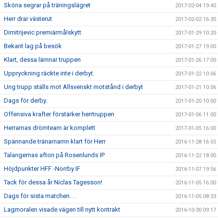
Sköna segrar på träningslägret
2017-02-04 19:40
Herr drar västerut
2017-02-02 16:30
Dimitrijevic premiärmålskytt
2017-01-29 10:20
Bekant lag på besök
2017-01-27 19:00
Klart, dessa lämnar truppen
2017-01-26 17:00
Uppryckning räckte inte i derbyt.
2017-01-22 10:06
Ung trupp ställs mot Allsvenskt motstånd i derbyt
2017-01-21 10:06
Dags för derby.
2017-01-20 10:00
Offensiva krafter förstärker herrtruppen
2017-01-06 11:00
Herrarnas drömteam är komplett
2017-01-05 16:00
Spännande tränarnamn klart för Herr
2016-11-28 16:55
Talangernas afton på Rosenlunds IP
2016-11-22 18:00
Höjdpunkter HFF -Norrby IF
2016-11-07 19:56
Tack för dessa år Niclas Tagesson!
2016-11-05 16:00
Dags för sista matchen. . .
2016-11-05 08:33
Lagmoralen visade vägen till nytt kontrakt
2016-10-30 09:17