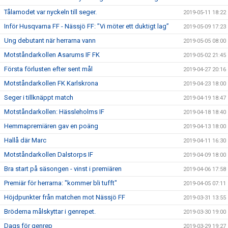
Tålamodet var nyckeln till seger.
2019-05-11 18:22
Inför Husqvarna FF - Nässjö FF: ”Vi möter ett duktigt lag”
2019-05-09 17:23
Ung debutant när herrarna vann
2019-05-05 08:00
Motståndarkollen Asarums IF FK
2019-05-02 21:45
Första förlusten efter sent mål
2019-04-27 20:16
Motståndarkollen FK Karlskrona
2019-04-23 18:00
Seger i tillknäppt match
2019-04-19 18:47
Motståndarkollen: Hässleholms IF
2019-04-18 18:40
Hemmapremiären gav en poäng
2019-04-13 18:00
Hallå där Marc
2019-04-11 16:30
Motståndarkollen Dalstorps IF
2019-04-09 18:00
Bra start på säsongen - vinst i premiären
2019-04-06 17:58
Premiär för herrarna: "kommer bli tufft"
2019-04-05 07:11
Höjdpunkter från matchen mot Nässjö FF
2019-03-31 13:55
Bröderna målskyttar i genrepet.
2019-03-30 19:00
Dags för genrep
2019-03-29 19:27