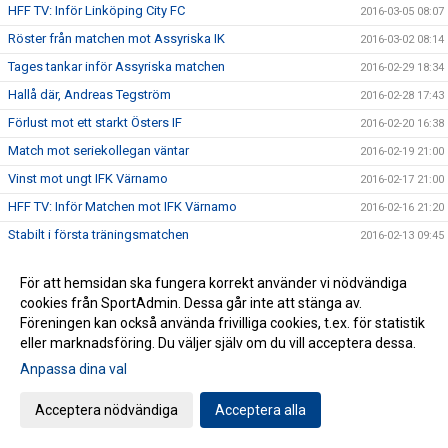
HFF TV: Inför Linköping City FC
2016-03-05 08:07
Röster från matchen mot Assyriska IK
2016-03-02 08:14
Tages tankar inför Assyriska matchen
2016-02-29 18:34
Hallå där, Andreas Tegström
2016-02-28 17:43
Förlust mot ett starkt Östers IF
2016-02-20 16:38
Match mot seriekollegan väntar
2016-02-19 21:00
Vinst mot ungt IFK Värnamo
2016-02-17 21:00
HFF TV: Inför Matchen mot IFK Värnamo
2016-02-16 21:20
Stabilt i första träningsmatchen
2016-02-13 09:45
Målskytt skriver på för herr
2016-02-12 14:30
För att hemsidan ska fungera korrekt använder vi nödvändiga
HFFTV: Inför matchen mot Tenhults IF
2016-02-11 17:24
cookies från SportAdmin. Dessa går inte att stänga av.
Irfan tar över rollen som målvaktstränare
2016-02-11 17:00
Föreningen kan också använda frivilliga cookies, t.ex. för statistik
eller marknadsföring. Du väljer själv om du vill acceptera dessa.
Lycka till med studierna, Emin
2016-02-10 20:11
Anpassa dina val
Dagsläget i söderettan
2016-02-07 12:00
Allsvensk meriterad stärker mittfältet
2016-02-05 15:13
Acceptera nödvändiga
Acceptera alla
Intressant målvakt ansluter
2016-02-05 14:01