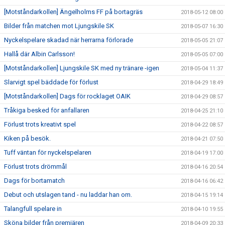
[Motståndarkollen] Ängelholms FF på bortagräs
2018-05-12 08:00
Bilder från matchen mot Ljungskile SK
2018-05-07 16:30
Nyckelspelare skadad när herrarna förlorade
2018-05-05 21:07
Hallå där Albin Carlsson!
2018-05-05 07:00
[Motståndarkollen] Ljungskile SK med ny tränare -igen
2018-05-04 11:37
Slarvigt spel bäddade för förlust
2018-04-29 18:49
[Motståndarkollen] Dags för rocklaget OAIK
2018-04-29 08:57
Tråkiga besked för anfallaren
2018-04-25 21:10
Förlust trots kreativt spel
2018-04-22 08:57
Kiken på besök.
2018-04-21 07:50
Tuff väntan för nyckelspelaren
2018-04-19 17:00
Förlust trots drömmål
2018-04-16 20:54
Dags för bortamatch
2018-04-16 06:42
Debut och utslagen tand - nu laddar han om.
2018-04-15 19:14
Talangfull spelare in
2018-04-10 19:55
Sköna bilder från premiären
2018-04-09 20:33