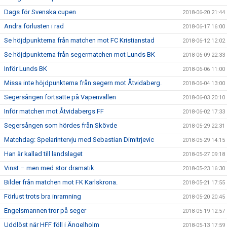
Dags för Svenska cupen
2018-06-20 21:44
Andra förlusten i rad
2018-06-17 16:00
Se höjdpunkterna från matchen mot FC Kristianstad
2018-06-12 12:02
Se höjdpunkterna från segermatchen mot Lunds BK
2018-06-09 22:33
Inför Lunds BK
2018-06-06 11:00
Missa inte höjdpunkterna från segern mot Åtvidaberg.
2018-06-04 13:00
Segersången fortsatte på Vapenvallen
2018-06-03 20:10
Inför matchen mot Åtvidabergs FF
2018-06-02 17:33
Segersången som hördes från Skövde
2018-05-29 22:31
Matchdag: Spelarintervju med Sebastian Dimitrjevic
2018-05-29 14:15
Han är kallad till landslaget
2018-05-27 09:18
Vinst – men med stor dramatik
2018-05-23 16:30
Bilder från matchen mot FK Karlskrona.
2018-05-21 17:55
Förlust trots bra inramning
2018-05-20 20:45
Engelsmannen tror på seger
2018-05-19 12:57
Uddlöst när HFF föll i Ängelholm
2018-05-13 17:59