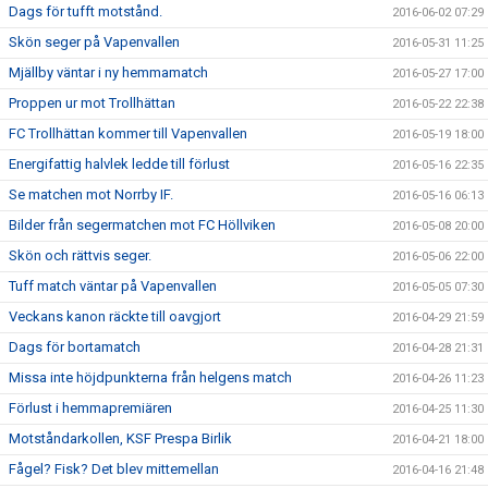
Dags för tufft motstånd.
2016-06-02 07:29
Skön seger på Vapenvallen
2016-05-31 11:25
Mjällby väntar i ny hemmamatch
2016-05-27 17:00
Proppen ur mot Trollhättan
2016-05-22 22:38
FC Trollhättan kommer till Vapenvallen
2016-05-19 18:00
Energifattig halvlek ledde till förlust
2016-05-16 22:35
Se matchen mot Norrby IF.
2016-05-16 06:13
Bilder från segermatchen mot FC Höllviken
2016-05-08 20:00
Skön och rättvis seger.
2016-05-06 22:00
Tuff match väntar på Vapenvallen
2016-05-05 07:30
Veckans kanon räckte till oavgjort
2016-04-29 21:59
Dags för bortamatch
2016-04-28 21:31
Missa inte höjdpunkterna från helgens match
2016-04-26 11:23
Förlust i hemmapremiären
2016-04-25 11:30
Motståndarkollen, KSF Prespa Birlik
2016-04-21 18:00
Fågel? Fisk? Det blev mittemellan
2016-04-16 21:48