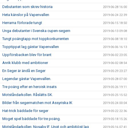
Debutanten som skrev historia
2019-06-28 16:00
Heta känslor på Vapenvallen
2019-06-24 22:39
Herrarna förlorade tungt
2019-06-15 18:50
Unga debutanter i Svenska cupen-segern
2019-06-13 09:08
Tungt poängtapp mot toppkonkurrenten
2019-06-08 18:10
Topptippat lag gästar Vapenvallen
2019-06-06 16:13
Uppförsbacken blev för brant
2019-06-02 23:05
Anrik klubb med ambitioner
2019-06-02 08:54
En Seger är ändå en Seger
2019-05-29 23:27
Legendar gästar Vapenvallen.
2019-05-28 07:00
Tre poäng efter en heroisk insats
2019-05-26 19:11
Motståndarkollen. Råslätts SK.
2019-05-25 15:52
Bilder från segermatchen mot Assyriska IK
2019-05-24 00:04
Hat-trick bäddade för seger
2019-05-22 22:36
Moget spel bäddade för tre poäng.
2019-05-18 15:26
Motståndarkollen: Nosaby IF. Ungt och ambitiöst lag
2019-05-16 07:41