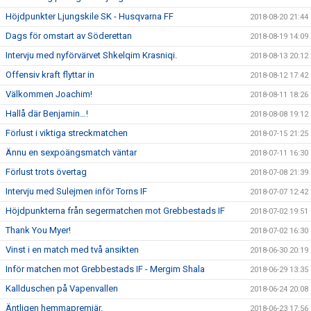
Höjdpunkter Ljungskile SK - Husqvarna FF
2018-08-20 21:44
Dags för omstart av Söderettan
2018-08-19 14:09
Intervju med nyförvärvet Shkelqim Krasniqi.
2018-08-13 20:12
Offensiv kraft flyttar in
2018-08-12 17:42
Välkommen Joachim!
2018-08-11 18:26
Hallå där Benjamin…!
2018-08-08 19:12
Förlust i viktiga streckmatchen
2018-07-15 21:25
Ännu en sexpoängsmatch väntar
2018-07-11 16:30
Förlust trots övertag
2018-07-08 21:39
Intervju med Sulejmen inför Torns IF
2018-07-07 12:42
Höjdpunkterna från segermatchen mot Grebbestads IF
2018-07-02 19:51
Thank You Myer!
2018-07-02 16:30
Vinst i en match med två ansikten
2018-06-30 20:19
Inför matchen mot Grebbestads IF - Mergim Shala
2018-06-29 13:35
Kallduschen på Vapenvallen
2018-06-24 20:08
Äntligen hemmapremiär.
2018-06-23 17:56