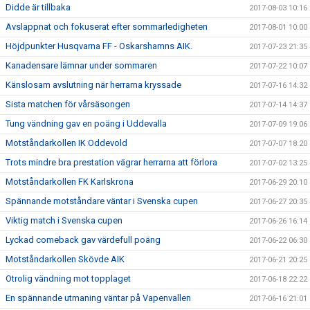
Didde är tillbaka
2017-08-03 10:16
Avslappnat och fokuserat efter sommarledigheten
2017-08-01 10:00
Höjdpunkter Husqvarna FF - Oskarshamns AIK.
2017-07-23 21:35
Kanadensare lämnar under sommaren
2017-07-22 10:07
Känslosam avslutning när herrarna kryssade
2017-07-16 14:32
Sista matchen för vårsäsongen
2017-07-14 14:37
Tung vändning gav en poäng i Uddevalla
2017-07-09 19:06
Motståndarkollen IK Oddevold
2017-07-07 18:20
Trots mindre bra prestation vägrar herrarna att förlora
2017-07-02 13:25
Motståndarkollen FK Karlskrona
2017-06-29 20:10
Spännande motståndare väntar i Svenska cupen
2017-06-27 20:35
Viktig match i Svenska cupen
2017-06-26 16:14
Lyckad comeback gav värdefull poäng
2017-06-22 06:30
Motståndarkollen Skövde AIK
2017-06-21 20:25
Otrolig vändning mot topplaget
2017-06-18 22:22
En spännande utmaning väntar på Vapenvallen
2017-06-16 21:01