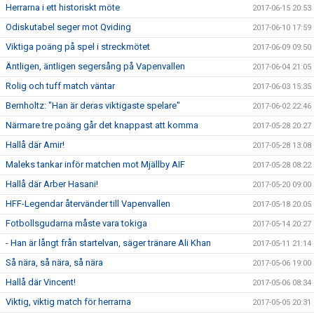
Herrarna i ett historiskt möte
2017-06-15 20:53
Odiskutabel seger mot Qviding
2017-06-10 17:59
Viktiga poäng på spel i streckmötet
2017-06-09 09:50
Äntligen, äntligen segersång på Vapenvallen
2017-06-04 21:05
Rolig och tuff match väntar
2017-06-03 15:35
Bernholtz: "Han är deras viktigaste spelare"
2017-06-02 22:46
Närmare tre poäng går det knappast att komma
2017-05-28 20:27
Hallå där Amir!
2017-05-28 13:08
Maleks tankar inför matchen mot Mjällby AIF
2017-05-28 08:22
Hallå där Arber Hasani!
2017-05-20 09:00
HFF-Legendar återvänder till Vapenvallen
2017-05-18 20:05
Fotbollsgudarna måste vara tokiga
2017-05-14 20:27
- Han är långt från startelvan, säger tränare Ali Khan
2017-05-11 21:14
Så nära, så nära, så nära
2017-05-06 19:00
Hallå där Vincent!
2017-05-06 08:34
Viktig, viktig match för herrarna
2017-05-05 20:31