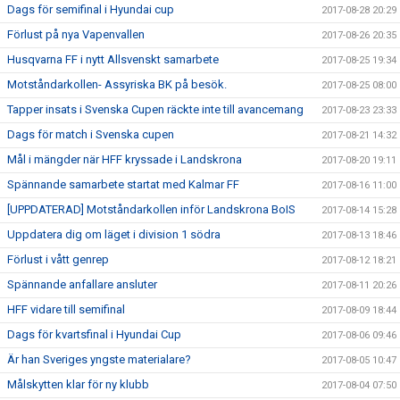
Dags för semifinal i Hyundai cup
2017-08-28 20:29
Förlust på nya Vapenvallen
2017-08-26 20:35
Husqvarna FF i nytt Allsvenskt samarbete
2017-08-25 19:34
Motståndarkollen- Assyriska BK på besök.
2017-08-25 08:00
Tapper insats i Svenska Cupen räckte inte till avancemang
2017-08-23 23:33
Dags för match i Svenska cupen
2017-08-21 14:32
Mål i mängder när HFF kryssade i Landskrona
2017-08-20 19:11
Spännande samarbete startat med Kalmar FF
2017-08-16 11:00
[UPPDATERAD] Motståndarkollen inför Landskrona BoIS
2017-08-14 15:28
Uppdatera dig om läget i division 1 södra
2017-08-13 18:46
Förlust i vått genrep
2017-08-12 18:21
Spännande anfallare ansluter
2017-08-11 20:26
HFF vidare till semifinal
2017-08-09 18:44
Dags för kvartsfinal i Hyundai Cup
2017-08-06 09:46
Är han Sveriges yngste materialare?
2017-08-05 10:47
Målskytten klar för ny klubb
2017-08-04 07:50