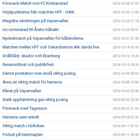
Försnack Match mot FC Kristianstad
2016-10-28 21:09
Höjdpunkterna från matchen HFF - OAIK
2016-10-25 17:00
Magiska vändningen på Vapenvallen
2016-10-23 21:18
Ivo nominerad till Årets målvakt
2016-10-23 08:01
Nyckelmatch på Vapenvallen för blåränderna
2016-10-21 21:30
Matchen mellan HFF och Oskarshamns AIK sänds live
2016-10-18 21:49
Snålblåst, skador och Ekenberg
2016-10-16 19:23
Revanschlust och publikfest
2016-10-15 09:29
Sämre prestation men ändå viktig poäng
2016-10-09 09:50
Ännu en viktig match för herrarna
2016-10-08 12:00
Rånet på Vapenvallen
2016-10-02 20:00
Stark upphämtning gav viktig poäng
2016-09-25 22:33
Försnack med Tagesson
2016-09-22 21:53
Herrarna vann enkelt
2016-09-18 21:37
Viktig match i Höllviken
2016-09-17 07:51
Förlust på hemmaplan
2016-09-11 20:45