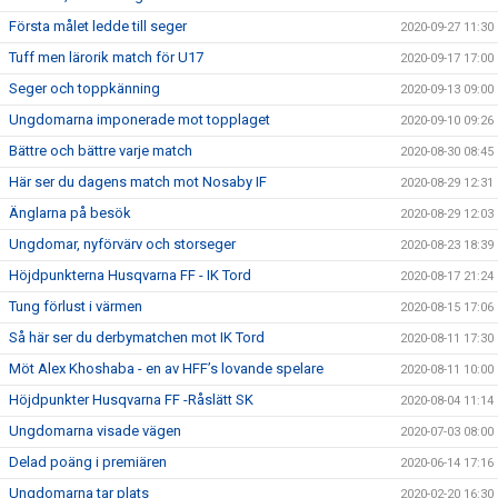
Första målet ledde till seger
2020-09-27 11:30
Tuff men lärorik match för U17
2020-09-17 17:00
Seger och toppkänning
2020-09-13 09:00
Ungdomarna imponerade mot topplaget
2020-09-10 09:26
Bättre och bättre varje match
2020-08-30 08:45
Här ser du dagens match mot Nosaby IF
2020-08-29 12:31
Änglarna på besök
2020-08-29 12:03
Ungdomar, nyförvärv och storseger
2020-08-23 18:39
Höjdpunkterna Husqvarna FF - IK Tord
2020-08-17 21:24
Tung förlust i värmen
2020-08-15 17:06
Så här ser du derbymatchen mot IK Tord
2020-08-11 17:30
Möt Alex Khoshaba - en av HFF’s lovande spelare
2020-08-11 10:00
Höjdpunkter Husqvarna FF -Råslätt SK
2020-08-04 11:14
Ungdomarna visade vägen
2020-07-03 08:00
Delad poäng i premiären
2020-06-14 17:16
Ungdomarna tar plats
2020-02-20 16:30