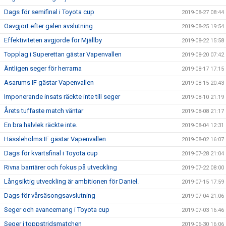
Dags för semifinal i Toyota cup
2019-08-27 08:44
Oavgjort efter galen avslutning
2019-08-25 19:54
Effektiviteten avgjorde för Mjällby
2019-08-22 15:58
Topplag i Superettan gästar Vapenvallen
2019-08-20 07:42
Äntligen seger för herrarna
2019-08-17 17:15
Asarums IF gästar Vapenvallen
2019-08-15 20:43
Imponerande insats räckte inte till seger
2019-08-10 21:19
Årets tuffaste match väntar
2019-08-08 21:17
En bra halvlek räckte inte.
2019-08-04 12:31
Hässleholms IF gästar Vapenvallen
2019-08-02 16:07
Dags för kvartsfinal i Toyota cup
2019-07-28 21:04
Rivna barriärer och fokus på utveckling
2019-07-22 08:00
Långsiktig utveckling är ambitionen för Daniel.
2019-07-15 17:59
Dags för vårsäsongsavslutning
2019-07-04 21:06
Seger och avancemang i Toyota cup
2019-07-03 16:46
Seger i toppstridsmatchen
2019-06-30 16:06