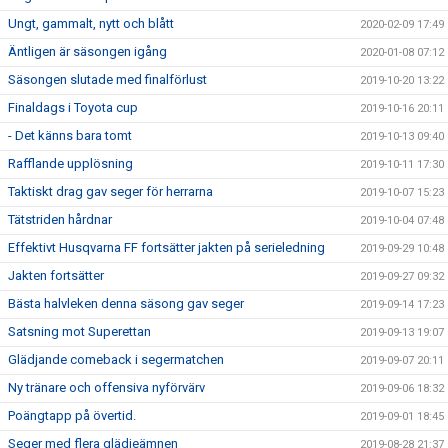
Ungt, gammalt, nytt och blått
2020-02-09 17:49
Äntligen är säsongen igång
2020-01-08 07:12
Säsongen slutade med finalförlust
2019-10-20 13:22
Finaldags i Toyota cup
2019-10-16 20:11
- Det känns bara tomt
2019-10-13 09:40
Rafflande upplösning
2019-10-11 17:30
Taktiskt drag gav seger för herrarna
2019-10-07 15:23
Tätstriden hårdnar
2019-10-04 07:48
Effektivt Husqvarna FF fortsätter jakten på serieledning
2019-09-29 10:48
Jakten fortsätter
2019-09-27 09:32
Bästa halvleken denna säsong gav seger
2019-09-14 17:23
Satsning mot Superettan
2019-09-13 19:07
Glädjande comeback i segermatchen
2019-09-07 20:11
Ny tränare och offensiva nyförvärv
2019-09-06 18:32
Poängtapp på övertid.
2019-09-01 18:45
Seger med flera glädjeämnen
2019-08-28 21:37