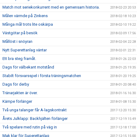
Match mot seriekonkurrent med en gemensam historia.
2018-02-23 20:53
Målen värmde på Zinkens
2018-02-18 10:23
Många mål trots lite oskärpa
2018-02-10 19:22
Västgötar på besök
2018-02-09 17:56
Mållöst i snöyran
2018-02-04 22:28
Nytt Superettanlag väntar
2018-02-01 22:31
Ett bra steg framåt.
2018-01-26 22:03
Dags för välbekant motstånd
2018-01-25 19:35
Stabilt försvarsspel i första träningsmatchen
2018-01-20 19:25
Dags för derby
2018-01-20 08:40
Tränarjakten är över.
2018-01-16 16:30
Kämpe förlänger
2018-01-08 15:30
Två unga talanger får A-lagskontrakt
2017-12-20 15:30
Årets Julklapp: Backhjälten förlänger
2017-12-19 15:49
Två spelare med rutin på väg in
2017-12-18 17:00
Mak klar för Superettanlag
2017-12-15 15:00