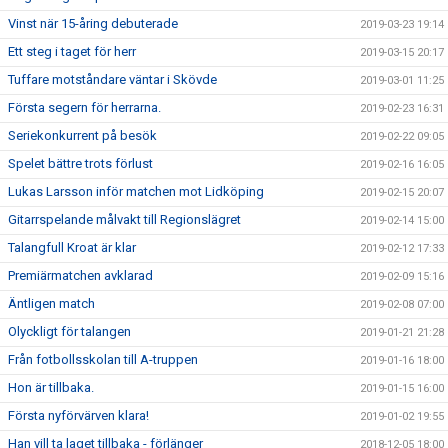
Vinst när 15-åring debuterade
2019-03-23 19:14
Ett steg i taget för herr
2019-03-15 20:17
Tuffare motståndare väntar i Skövde
2019-03-01 11:25
Första segern för herrarna.
2019-02-23 16:31
Seriekonkurrent på besök
2019-02-22 09:05
Spelet bättre trots förlust
2019-02-16 16:05
Lukas Larsson inför matchen mot Lidköping
2019-02-15 20:07
Gitarrspelande målvakt till Regionslägret
2019-02-14 15:00
Talangfull Kroat är klar
2019-02-12 17:33
Premiärmatchen avklarad
2019-02-09 15:16
Äntligen match
2019-02-08 07:00
Olyckligt för talangen
2019-01-21 21:28
Från fotbollsskolan till A-truppen
2019-01-16 18:00
Hon är tillbaka.
2019-01-15 16:00
Första nyförvärven klara!
2019-01-02 19:55
Han vill ta laget tillbaka - förlänger
2018-12-05 18:00