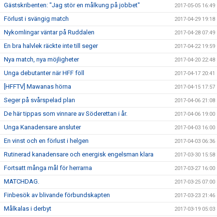
Gästskribenten: "Jag stör en målkung på jobbet"
2017-05-05 16:49
Förlust i svängig match
2017-04-29 19:18
Nykomlingar väntar på Ruddalen
2017-04-28 07:49
En bra halvlek räckte inte till seger
2017-04-22 19:59
Nya match, nya möjligheter
2017-04-20 22:48
Unga debutanter när HFF föll
2017-04-17 20:41
[HFFTV] Mawanas hörna
2017-04-15 17:57
Seger på svårspelad plan
2017-04-06 21:08
De här tippas som vinnare av Söderettan i år.
2017-04-06 19:00
Unga Kanadensare ansluter
2017-04-03 16:00
En vinst och en förlust i helgen
2017-04-03 06:36
Rutinerad kanadensare och energisk engelsman klara
2017-03-30 15:58
Fortsatt många mål för herrarna
2017-03-27 16:00
MATCHDAG.
2017-03-25 07:00
Finbesök av blivande förbundskapten
2017-03-23 21:46
Målkalas i derbyt
2017-03-19 05:03