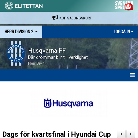
KÖP SÄSONGSKORT
HERR DIVISION 2
LOGGA IN
Husqvarna FF
Där drömmar blir till verklighet
Herr Div 1
HEM
NYHETER
KALENDER
SPELARE & LEDARE
Dags för kvartsfinal i Hyundai Cup
<
>