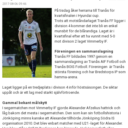
MATCHER
2017-08-06 09:46
På tisdag åker herrarna till Tranås för
kvartsfinalen i Hyundai cup.
Trots att motståndarlaget Tranås FF ligger i
division 4 kommer det inte bli en enkel
munsbit för de blårandiga. Laget är i
kvartsfinal efter att ha vunnit med 5-0
mot divison 2 laget Vimmerby IF.
Föreningen en sammanslagning
Tranås FF bildades 1997 genom en
sammanslagning av Tranås AIF Fotboll och
Tranås BOIS Fotboll. Föreningen är Tranås
största förening och har Bredstorps IP som
hemma-arena.
Laget ligger på en tredjeplats i divison 4 inför höstsäsongen. De siktar
uppåt och är ett lag med starkt självförtroende.
Gammal bekant målskytt
I segermatchen mot Vimmerby IF gjorde Alexander Afzelius hattrick och
låg bakom det mesta i segermatchen. Den som kan sin fotbollshistoria i
Jönköping minns kanske att Alexander tillhörde Jönköping Södra IS
organisation 2010. Det blev enbart matcher med U21 -laget för Alexander.