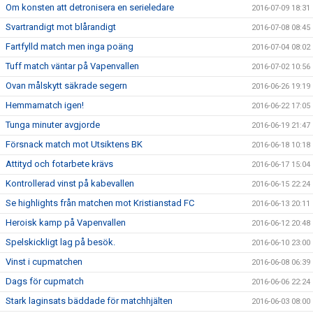
Om konsten att detronisera en serieledare
2016-07-09 18:31
Svartrandigt mot blårandigt
2016-07-08 08:45
Fartfylld match men inga poäng
2016-07-04 08:02
Tuff match väntar på Vapenvallen
2016-07-02 10:56
Ovan målskytt säkrade segern
2016-06-26 19:19
Hemmamatch igen!
2016-06-22 17:05
Tunga minuter avgjorde
2016-06-19 21:47
Försnack match mot Utsiktens BK
2016-06-18 10:18
Attityd och fotarbete krävs
2016-06-17 15:04
Kontrollerad vinst på kabevallen
2016-06-15 22:24
Se highlights från matchen mot Kristianstad FC
2016-06-13 20:11
Heroisk kamp på Vapenvallen
2016-06-12 20:48
Spelskickligt lag på besök.
2016-06-10 23:00
Vinst i cupmatchen
2016-06-08 06:39
Dags för cupmatch
2016-06-06 22:24
Stark laginsats bäddade för matchhjälten
2016-06-03 08:00