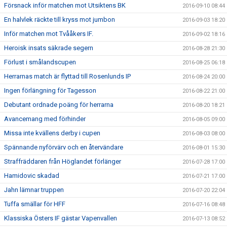
Försnack inför matchen mot Utsiktens BK
2016-09-10 08:44
En halvlek räckte till kryss mot jumbon
2016-09-03 18:20
Inför matchen mot Tvååkers IF.
2016-09-02 18:16
Heroisk insats säkrade segern
2016-08-28 21:30
Förlust i smålandscupen
2016-08-25 06:18
Herrarnas match är flyttad till Rosenlunds IP
2016-08-24 20:00
Ingen förlängning för Tagesson
2016-08-22 21:00
Debutant ordnade poäng för herrarna
2016-08-20 18:21
Avancemang med förhinder
2016-08-05 09:00
Missa inte kvällens derby i cupen
2016-08-03 08:00
Spännande nyförvärv och en återvändare
2016-08-01 15:30
Straffräddaren från Höglandet förlänger
2016-07-28 17:00
Hamidovic skadad
2016-07-21 17:00
Jahn lämnar truppen
2016-07-20 22:04
Tuffa smällar för HFF
2016-07-16 08:48
Klassiska Östers IF gästar Vapenvallen
2016-07-13 08:52