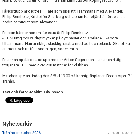
Han blev utlånad till IK Tord innan han lämnade Jönköpingsfotbollen.
I årets trupp är det tre HFF’are som spelat tillsammans med Alexander.
Philip Bernholtz, Kristoffer Snarberg och Johan Karlefjärd tillhörde alla J-
södra samtidigt som Alexander.
En som känner honom lite extra är Philip Bernholtz.
- Ja, vi umgicks väldigt mycket på gymnasiet och spelade i J-södra
tillsammans. Han är riktigt skicklig, snabb med boll och teknisk. Ska bli kul
att möta och träffa honom igen, säger Philip.
En annan spelare att se upp med är Anton Segersson. Han är en riktig
trotjänare i TFF med över 200 matcher för klubben.
Matchen spelas tisdag den 8/8 kl 19.00 på konstgräsplanen Bredstorps IP i
Tranås.
Text och foto: Joakim Edvinsson
Nyhetsarkiv
Träningsmatcher 2026
2026-01-16 07:12