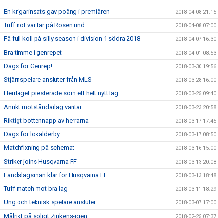
En krigarinsats gav poäng i premiären
2018-04-08 21:15
Tuff nöt väntar på Rosenlund
2018-04-08 07:00
Få full koll på silly season i division 1 södra 2018
2018-04-07 16:30
Bra timme i genrepet
2018-04-01 08:53
Dags för Genrep!
2018-03-30 19:56
Stjärnspelare ansluter från MLS
2018-03-28 16:00
Herrlaget presterade som ett helt nytt lag
2018-03-25 09:40
Anrikt motståndarlag väntar
2018-03-23 20:58
Riktigt bottennapp av herrarna
2018-03-17 17:45
Dags för lokalderby
2018-03-17 08:50
Matchfixning på schemat
2018-03-16 15:00
Striker joins Husqvarna FF
2018-03-13 20:08
Landslagsman klar för Husqvarna FF
2018-03-13 18:48
Tuff match mot bra lag
2018-03-11 18:29
Ung och teknisk spelare ansluter
2018-03-07 17:00
Målrikt på soligt Zinkens-igen
2018-02-25 07:37