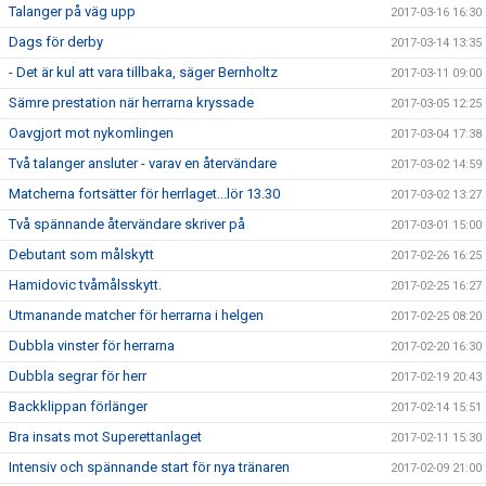
Talanger på väg upp
2017-03-16 16:30
Dags för derby
2017-03-14 13:35
- Det är kul att vara tillbaka, säger Bernholtz
2017-03-11 09:00
Sämre prestation när herrarna kryssade
2017-03-05 12:25
Oavgjort mot nykomlingen
2017-03-04 17:38
Två talanger ansluter - varav en återvändare
2017-03-02 14:59
Matcherna fortsätter för herrlaget...lör 13.30
2017-03-02 13:27
Två spännande återvändare skriver på
2017-03-01 15:00
Debutant som målskytt
2017-02-26 16:25
Hamidovic tvåmålsskytt.
2017-02-25 16:27
Utmanande matcher för herrarna i helgen
2017-02-25 08:20
Dubbla vinster för herrarna
2017-02-20 16:30
Dubbla segrar för herr
2017-02-19 20:43
Backklippan förlänger
2017-02-14 15:51
Bra insats mot Superettanlaget
2017-02-11 15:30
Intensiv och spännande start för nya tränaren
2017-02-09 21:00