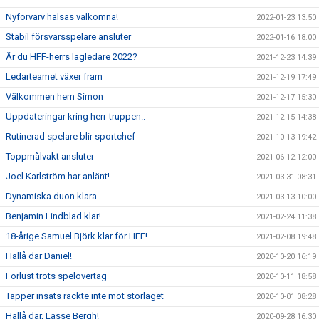
Nyförvärv hälsas välkomna!
2022-01-23 13:50
Stabil försvarsspelare ansluter
2022-01-16 18:00
Är du HFF-herrs lagledare 2022?
2021-12-23 14:39
Ledarteamet växer fram
2021-12-19 17:49
Välkommen hem Simon
2021-12-17 15:30
Uppdateringar kring herr-truppen..
2021-12-15 14:38
Rutinerad spelare blir sportchef
2021-10-13 19:42
Toppmålvakt ansluter
2021-06-12 12:00
Joel Karlström har anlänt!
2021-03-31 08:31
Dynamiska duon klara.
2021-03-13 10:00
Benjamin Lindblad klar!
2021-02-24 11:38
18-årige Samuel Björk klar för HFF!
2021-02-08 19:48
Hallå där Daniel!
2020-10-20 16:19
Förlust trots spelövertag
2020-10-11 18:58
Tapper insats räckte inte mot storlaget
2020-10-01 08:28
Hallå där, Lasse Bergh!
2020-09-28 16:30