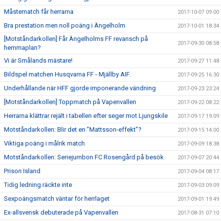
Måstematch får herrarna
2017-10-07 09:00
Bra prestation men noll poäng i Ängelholm
2017-10-01 18:34
[Motståndarkollen] Får Ängelholms FF revansch på
2017-09-30 08:58
hemmaplan?
Vi är Smålands mästare!
2017-09-27 11:48
Bildspel matchen Husqvarna FF - Mjällby AIF.
2017-09-25 16:30
Underhållande när HFF gjorde imponerande vändning
2017-09-23 23:24
[Motståndarkollen] Toppmatch på Vapenvallen
2017-09-22 08:22
Herrarna klättrar rejält i tabellen efter seger mot Ljungskile
2017-09-17 19:09
Motståndarkollen: Blir det en ”Mattsson-effekt”?
2017-09-15 14:00
Viktiga poäng i målrik match
2017-09-09 18:38
Motståndarkollen: Seriejumbon FC Rosengård på besök
2017-09-07 20:44
Prison Island
2017-09-04 08:17
Tidig ledning räckte inte
2017-09-03 09:09
Sexpoängsmatch väntar för herrlaget
2017-09-01 19:49
Ex-allsvensk debuterade på Vapenvallen
2017-08-31 07:10