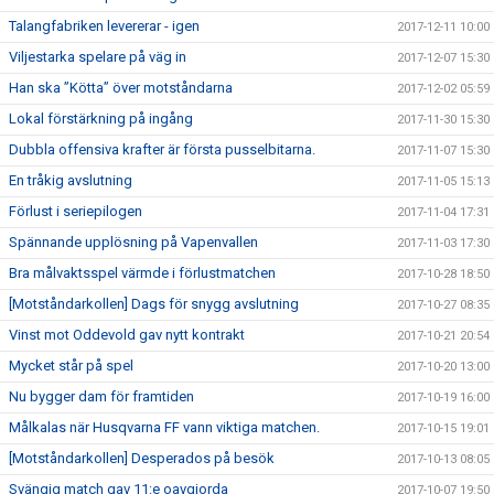
Talangfabriken levererar - igen
2017-12-11 10:00
Viljestarka spelare på väg in
2017-12-07 15:30
Han ska ”Kötta” över motståndarna
2017-12-02 05:59
Lokal förstärkning på ingång
2017-11-30 15:30
Dubbla offensiva krafter är första pusselbitarna.
2017-11-07 15:30
En tråkig avslutning
2017-11-05 15:13
Förlust i seriepilogen
2017-11-04 17:31
Spännande upplösning på Vapenvallen
2017-11-03 17:30
Bra målvaktsspel värmde i förlustmatchen
2017-10-28 18:50
[Motståndarkollen] Dags för snygg avslutning
2017-10-27 08:35
Vinst mot Oddevold gav nytt kontrakt
2017-10-21 20:54
Mycket står på spel
2017-10-20 13:00
Nu bygger dam för framtiden
2017-10-19 16:00
Målkalas när Husqvarna FF vann viktiga matchen.
2017-10-15 19:01
[Motståndarkollen] Desperados på besök
2017-10-13 08:05
Svängig match gav 11:e oavgjorda
2017-10-07 19:50