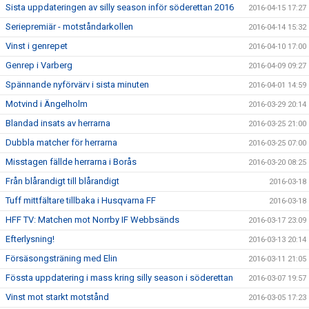
Sista uppdateringen av silly season inför söderettan 2016
2016-04-15 17:27
Seriepremiär - motståndarkollen
2016-04-14 15:32
Vinst i genrepet
2016-04-10 17:00
Genrep i Varberg
2016-04-09 09:27
Spännande nyförvärv i sista minuten
2016-04-01 14:59
Motvind i Ängelholm
2016-03-29 20:14
Blandad insats av herrarna
2016-03-25 21:00
Dubbla matcher för herrarna
2016-03-25 07:00
Misstagen fällde herrarna i Borås
2016-03-20 08:25
Från blårandigt till blårandigt
2016-03-18
Tuff mittfältare tillbaka i Husqvarna FF
2016-03-18
HFF TV: Matchen mot Norrby IF Webbsänds
2016-03-17 23:09
Efterlysning!
2016-03-13 20:14
Försäsongsträning med Elin
2016-03-11 21:05
Fössta uppdatering i mass kring silly season i söderettan
2016-03-07 19:57
Vinst mot starkt motstånd
2016-03-05 17:23