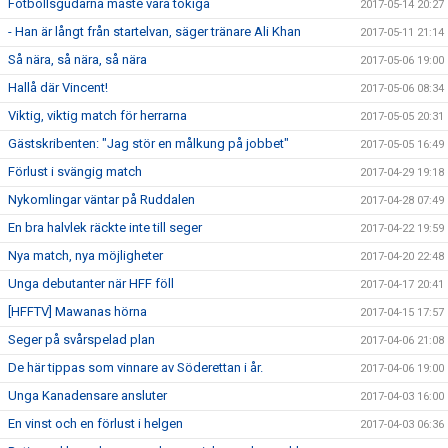
Fotbollsgudarna måste vara tokiga
2017-05-14 20:27
- Han är långt från startelvan, säger tränare Ali Khan
2017-05-11 21:14
Så nära, så nära, så nära
2017-05-06 19:00
Hallå där Vincent!
2017-05-06 08:34
Viktig, viktig match för herrarna
2017-05-05 20:31
Gästskribenten: "Jag stör en målkung på jobbet"
2017-05-05 16:49
Förlust i svängig match
2017-04-29 19:18
Nykomlingar väntar på Ruddalen
2017-04-28 07:49
En bra halvlek räckte inte till seger
2017-04-22 19:59
Nya match, nya möjligheter
2017-04-20 22:48
Unga debutanter när HFF föll
2017-04-17 20:41
[HFFTV] Mawanas hörna
2017-04-15 17:57
Seger på svårspelad plan
2017-04-06 21:08
De här tippas som vinnare av Söderettan i år.
2017-04-06 19:00
Unga Kanadensare ansluter
2017-04-03 16:00
En vinst och en förlust i helgen
2017-04-03 06:36