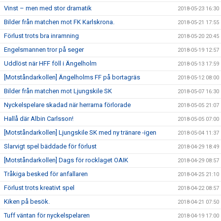
Vinst – men med stor dramatik
2018-05-23 16:30
Bilder från matchen mot FK Karlskrona.
2018-05-21 17:55
Förlust trots bra inramning
2018-05-20 20:45
Engelsmannen tror på seger
2018-05-19 12:57
Uddlöst när HFF föll i Ängelholm
2018-05-13 17:59
[Motståndarkollen] Ängelholms FF på bortagräs
2018-05-12 08:00
Bilder från matchen mot Ljungskile SK
2018-05-07 16:30
Nyckelspelare skadad när herrarna förlorade
2018-05-05 21:07
Hallå där Albin Carlsson!
2018-05-05 07:00
[Motståndarkollen] Ljungskile SK med ny tränare -igen
2018-05-04 11:37
Slarvigt spel bäddade för förlust
2018-04-29 18:49
[Motståndarkollen] Dags för rocklaget OAIK
2018-04-29 08:57
Tråkiga besked för anfallaren
2018-04-25 21:10
Förlust trots kreativt spel
2018-04-22 08:57
Kiken på besök.
2018-04-21 07:50
Tuff väntan för nyckelspelaren
2018-04-19 17:00