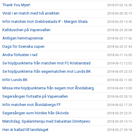
Thank You Myer!
2018-07-02 16:30
Vinst i en match med två ansikten
2018-06-30 20:19
Inför matchen mot Grebbestads IF - Mergim Shala
2018-06-29 13:35
Kallduschen på Vapenvallen
2018-06-24 20:08
Äntligen hemmapremiär.
2018-06-23 17:56
Dags för Svenska cupen
2018-06-20 21:44
Andra förlusten i rad
2018-06-17 16:00
Se höjdpunkterna från matchen mot FC Kristianstad
2018-06-12 12:02
Se höjdpunkterna från segermatchen mot Lunds BK
2018-06-09 22:33
Inför Lunds BK
2018-06-06 11:00
Missa inte höjdpunkterna från segern mot Åtvidaberg.
2018-06-04 13:00
Segersången fortsatte på Vapenvallen
2018-06-03 20:10
Inför matchen mot Åtvidabergs FF
2018-06-02 17:33
Segersången som hördes från Skövde
2018-05-29 22:31
Matchdag: Spelarintervju med Sebastian Dimitrjevic
2018-05-29 14:15
Han är kallad till landslaget
2018-05-27 09:18