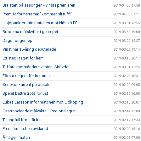
Bra start på säsongen - vinst i premiären
2019-04-06 17:58
Premiär för herrarna: "kommer bli tufft"
2019-04-05 07:11
Höjdpunkter från matchen mot Nässjö FF
2019-03-31 13:55
Bröderna målskyttar i genrepet.
2019-03-30 19:00
Dags för genrep
2019-03-29 19:27
Vinst när 15-åring debuterade
2019-03-23 19:14
Ett steg i taget för herr
2019-03-15 20:17
Tuffare motståndare väntar i Skövde
2019-03-01 11:25
Första segern för herrarna.
2019-02-23 16:31
Seriekonkurrent på besök
2019-02-22 09:05
Spelet bättre trots förlust
2019-02-16 16:05
Lukas Larsson inför matchen mot Lidköping
2019-02-15 20:07
Gitarrspelande målvakt till Regionslägret
2019-02-14 15:00
Talangfull Kroat är klar
2019-02-12 17:33
Premiärmatchen avklarad
2019-02-09 15:16
Äntligen match
2019-02-08 07:00