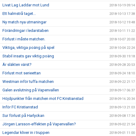
Livat Lag Laddar mot Lund
2018-10-19 09:14
Ett halmstrå taget...
2018-10-13 17:38
Ny match nya utmaningar
2018-10-12 19:48
Förändringar i ledarstaben
2018-10-11 11:22
Förlust i måste matchen.
2018-10-07 20:00
Viktiga, viktiga poäng på spel
2018-10-04 22:24
Stabil insats gav viktig poäng
2018-09-30 19:18
Är släkten värst?
2018-09-28 20:53
Förlust mot serieettan
2018-09-24 18:10
Westman inför tuffa matchen
2018-09-22 21:17
Galen avslutning på Vapenvallen
2018-09-17 06:37
Höjdpunkter från matchen mot FC Kristianstad
2018-09-16 20:34
Inför FC Kristianstad
2018-09-13 21:03
Sur förlust på Harlyckan
2018-09-08 17:34
Jörgen Larsson-effekten på Vapenvallen?
2018-09-02 21:54
Legendar kliver in i truppen
2018-09-01 11:00