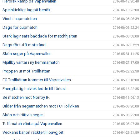
Heroisk kamp på Vapenvallen
2016-06-12 20:48
Spelskickligt lag på besök.
2016-06-10 23:00
Vinst i cupmatchen
2016-06-08 06:39
Dags för cupmatch
2016-06-06 22:24
Stark laginsats bäddade för matchhjälten
2016-06-03 08:00
Dags för tufft motstånd.
2016-06-02 07:29
Skön seger på Vapenvallen
2016-05-31 11:25
Mjällby väntar i ny hemmamatch
2016-05-27 17:00
Proppen ur mot Trollhättan
2016-05-22 22:38
FC Trollhättan kommer till Vapenvallen
2016-05-19 18:00
Energifattig halvlek ledde till förlust
2016-05-16 22:35
Se matchen mot Norrby IF.
2016-05-16 06:13
Bilder från segermatchen mot FC Höllviken
2016-05-08 20:00
Skön och rättvis seger.
2016-05-06 22:00
Tuff match väntar på Vapenvallen
2016-05-05 07:30
Veckans kanon räckte till oavgjort
2016-04-29 21:59