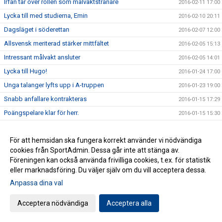
Irfan tar över rollen som målvaktstränare
2016-02-11 17:00
Lycka till med studierna, Emin
2016-02-10 20:11
Dagsläget i söderettan
2016-02-07 12:00
Allsvensk meriterad stärker mittfältet
2016-02-05 15:13
Intressant målvakt ansluter
2016-02-05 14:01
Lycka till Hugo!
2016-01-24 17:00
Unga talanger lyfts upp i A-truppen
2016-01-23 19:00
Snabb anfallare kontrakteras
2016-01-15 17:29
Poängspelare klar för herr.
2016-01-15 15:30
Sådan far sådan son
2016-01-15 15:29
För att hemsidan ska fungera korrekt använder vi nödvändiga
Nytt upplägg med ny fyscoach
2016-01-12 16:05
cookies från SportAdmin. Dessa går inte att stänga av.
Fler pusselbitar på plats i herrtruppen
2016-01-12 16:00
Föreningen kan också använda frivilliga cookies, t.ex. för statistik
Då gästar Cederbergs lag Vapenvallen.
2016-01-09 09:08
eller marknadsföring. Du väljer själv om du vill acceptera dessa.
Herrarna stärker defensiven med karaktärspelare
Anpassa dina val
2016-01-08 18:00
Harmonisk tränare på årets första träningspass
2016-01-07 16:00
Acceptera nödvändiga
Acceptera alla
Tack för 5 år i HFF-tröjan
2015-12-28 17:00