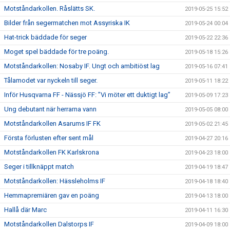
Motståndarkollen. Råslätts SK.
2019-05-25 15:52
Bilder från segermatchen mot Assyriska IK
2019-05-24 00:04
Hat-trick bäddade för seger
2019-05-22 22:36
Moget spel bäddade för tre poäng.
2019-05-18 15:26
Motståndarkollen: Nosaby IF. Ungt och ambitiöst lag
2019-05-16 07:41
Tålamodet var nyckeln till seger.
2019-05-11 18:22
Inför Husqvarna FF - Nässjö FF: ”Vi möter ett duktigt lag”
2019-05-09 17:23
Ung debutant när herrarna vann
2019-05-05 08:00
Motståndarkollen Asarums IF FK
2019-05-02 21:45
Första förlusten efter sent mål
2019-04-27 20:16
Motståndarkollen FK Karlskrona
2019-04-23 18:00
Seger i tillknäppt match
2019-04-19 18:47
Motståndarkollen: Hässleholms IF
2019-04-18 18:40
Hemmapremiären gav en poäng
2019-04-13 18:00
Hallå där Marc
2019-04-11 16:30
Motståndarkollen Dalstorps IF
2019-04-09 18:00