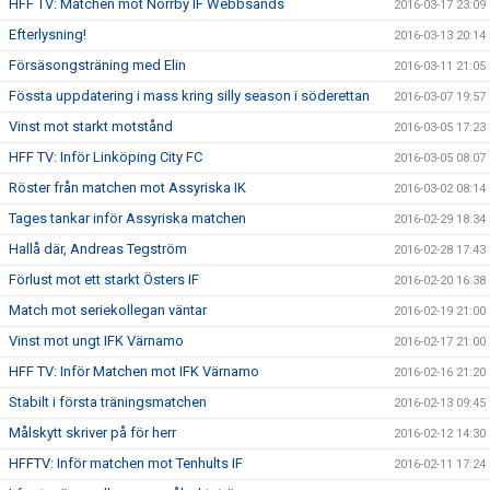
HFF TV: Matchen mot Norrby IF Webbsänds
2016-03-17 23:09
Efterlysning!
2016-03-13 20:14
Försäsongsträning med Elin
2016-03-11 21:05
Fössta uppdatering i mass kring silly season i söderettan
2016-03-07 19:57
Vinst mot starkt motstånd
2016-03-05 17:23
HFF TV: Inför Linköping City FC
2016-03-05 08:07
Röster från matchen mot Assyriska IK
2016-03-02 08:14
Tages tankar inför Assyriska matchen
2016-02-29 18:34
Hallå där, Andreas Tegström
2016-02-28 17:43
Förlust mot ett starkt Östers IF
2016-02-20 16:38
Match mot seriekollegan väntar
2016-02-19 21:00
Vinst mot ungt IFK Värnamo
2016-02-17 21:00
HFF TV: Inför Matchen mot IFK Värnamo
2016-02-16 21:20
Stabilt i första träningsmatchen
2016-02-13 09:45
Målskytt skriver på för herr
2016-02-12 14:30
HFFTV: Inför matchen mot Tenhults IF
2016-02-11 17:24