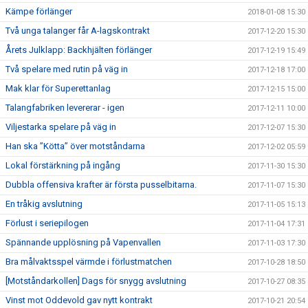
Kämpe förlänger
2018-01-08 15:30
Två unga talanger får A-lagskontrakt
2017-12-20 15:30
Årets Julklapp: Backhjälten förlänger
2017-12-19 15:49
Två spelare med rutin på väg in
2017-12-18 17:00
Mak klar för Superettanlag
2017-12-15 15:00
Talangfabriken levererar - igen
2017-12-11 10:00
Viljestarka spelare på väg in
2017-12-07 15:30
Han ska ”Kötta” över motståndarna
2017-12-02 05:59
Lokal förstärkning på ingång
2017-11-30 15:30
Dubbla offensiva krafter är första pusselbitarna.
2017-11-07 15:30
En tråkig avslutning
2017-11-05 15:13
Förlust i seriepilogen
2017-11-04 17:31
Spännande upplösning på Vapenvallen
2017-11-03 17:30
Bra målvaktsspel värmde i förlustmatchen
2017-10-28 18:50
[Motståndarkollen] Dags för snygg avslutning
2017-10-27 08:35
Vinst mot Oddevold gav nytt kontrakt
2017-10-21 20:54