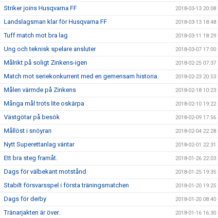
Striker joins Husqvarna FF
2018-03-13 20:08
Landslagsman klar för Husqvarna FF
2018-03-13 18:48
Tuff match mot bra lag
2018-03-11 18:29
Ung och teknisk spelare ansluter
2018-03-07 17:00
Målrikt på soligt Zinkens-igen
2018-02-25 07:37
Match mot seriekonkurrent med en gemensam historia.
2018-02-23 20:53
Målen värmde på Zinkens
2018-02-18 10:23
Många mål trots lite oskärpa
2018-02-10 19:22
Västgötar på besök
2018-02-09 17:56
Mållöst i snöyran
2018-02-04 22:28
Nytt Superettanlag väntar
2018-02-01 22:31
Ett bra steg framåt.
2018-01-26 22:03
Dags för välbekant motstånd
2018-01-25 19:35
Stabilt försvarsspel i första träningsmatchen
2018-01-20 19:25
Dags för derby
2018-01-20 08:40
Tränarjakten är över.
2018-01-16 16:30