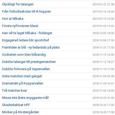
Olyckligt för talangen
2019-01-21 21:28
Från fotbollsskolan till A-truppen
2019-01-16 18:00
Hon är tillbaka.
2019-01-15 16:00
Första nyförvärven klara!
2019-01-02 19:55
Han vill ta laget tillbaka - förlänger
2018-12-05 18:00
Engagerad ledare blir sportchef
2018-12-04 17:00
Framtiden är blå - ny ledarstab på plats
2018-11-21 17:00
Södraiten som blev blårandig
2018-11-15 16:00
Dubbla talanger till prestigematchen
2018-11-12 18:27
Dubbla förlorare på Vapenvallen
2018-11-10 17:04
Sista matchen med gänget
2018-11-09 09:30
Dramatiskt på Kopparvallen
2018-11-03 16:51
Två matcher kvar
2018-11-02 18:00
Missa inte årets snyggaste mål!
2018-10-29 21:05
Skadedrabbat HFF
2018-10-25 17:00
Mörker på Klostergården
2018-10-20 17:08