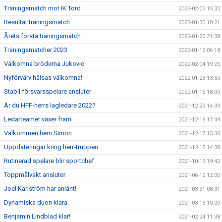
Träningsmatch mot IK Tord
2023-02-03 15:32
Resultat träningsmatch
2023-01-30 10:21
Årets första träningsmatch
2023-01-25 21:38
Träningsmatcher 2023
2023-01-12 06:18
Välkomna bröderna Jukovic
2022-02-04 19:25
Nyförvärv hälsas välkomna!
2022-01-23 13:50
Stabil försvarsspelare ansluter
2022-01-16 18:00
Är du HFF-herrs lagledare 2022?
2021-12-23 14:39
Ledarteamet växer fram
2021-12-19 17:49
Välkommen hem Simon
2021-12-17 15:30
Uppdateringar kring herr-truppen..
2021-12-15 14:38
Rutinerad spelare blir sportchef
2021-10-13 19:42
Toppmålvakt ansluter
2021-06-12 12:00
Joel Karlström har anlänt!
2021-03-31 08:31
Dynamiska duon klara.
2021-03-13 10:00
Benjamin Lindblad klar!
2021-02-24 11:38