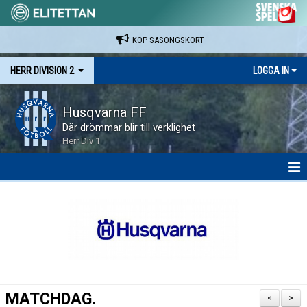
KÖP SÄSONGSKORT
HERR DIVISION 2
LOGGA IN
Husqvarna FF
Där drömmar blir till verklighet
Herr Div 1
HEM
NYHETER
KALENDER
SPELARE & LEDARE
MATCHDAG.
<
>