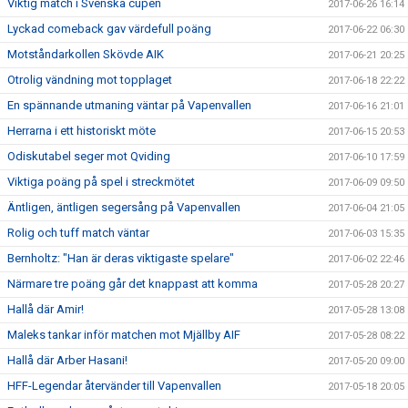
Viktig match i Svenska cupen
2017-06-26 16:14
Lyckad comeback gav värdefull poäng
2017-06-22 06:30
Motståndarkollen Skövde AIK
2017-06-21 20:25
Otrolig vändning mot topplaget
2017-06-18 22:22
En spännande utmaning väntar på Vapenvallen
2017-06-16 21:01
Herrarna i ett historiskt möte
2017-06-15 20:53
Odiskutabel seger mot Qviding
2017-06-10 17:59
Viktiga poäng på spel i streckmötet
2017-06-09 09:50
Äntligen, äntligen segersång på Vapenvallen
2017-06-04 21:05
Rolig och tuff match väntar
2017-06-03 15:35
Bernholtz: "Han är deras viktigaste spelare"
2017-06-02 22:46
Närmare tre poäng går det knappast att komma
2017-05-28 20:27
Hallå där Amir!
2017-05-28 13:08
Maleks tankar inför matchen mot Mjällby AIF
2017-05-28 08:22
Hallå där Arber Hasani!
2017-05-20 09:00
HFF-Legendar återvänder till Vapenvallen
2017-05-18 20:05