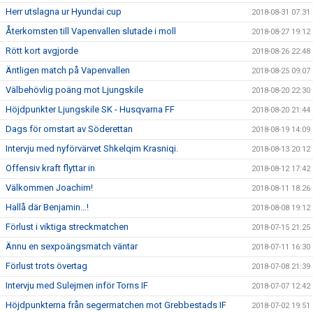
Herr utslagna ur Hyundai cup
2018-08-31 07:31
Återkomsten till Vapenvallen slutade i moll
2018-08-27 19:12
Rött kort avgjorde
2018-08-26 22:48
Äntligen match på Vapenvallen
2018-08-25 09:07
Välbehövlig poäng mot Ljungskile
2018-08-20 22:30
Höjdpunkter Ljungskile SK - Husqvarna FF
2018-08-20 21:44
Dags för omstart av Söderettan
2018-08-19 14:09
Intervju med nyförvärvet Shkelqim Krasniqi.
2018-08-13 20:12
Offensiv kraft flyttar in
2018-08-12 17:42
Välkommen Joachim!
2018-08-11 18:26
Hallå där Benjamin…!
2018-08-08 19:12
Förlust i viktiga streckmatchen
2018-07-15 21:25
Ännu en sexpoängsmatch väntar
2018-07-11 16:30
Förlust trots övertag
2018-07-08 21:39
Intervju med Sulejmen inför Torns IF
2018-07-07 12:42
Höjdpunkterna från segermatchen mot Grebbestads IF
2018-07-02 19:51