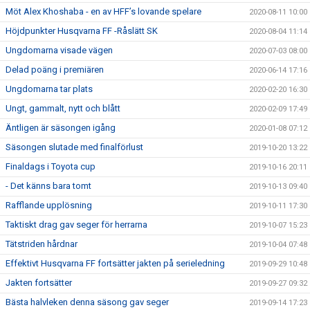
Möt Alex Khoshaba - en av HFF’s lovande spelare
2020-08-11 10:00
Höjdpunkter Husqvarna FF -Råslätt SK
2020-08-04 11:14
Ungdomarna visade vägen
2020-07-03 08:00
Delad poäng i premiären
2020-06-14 17:16
Ungdomarna tar plats
2020-02-20 16:30
Ungt, gammalt, nytt och blått
2020-02-09 17:49
Äntligen är säsongen igång
2020-01-08 07:12
Säsongen slutade med finalförlust
2019-10-20 13:22
Finaldags i Toyota cup
2019-10-16 20:11
- Det känns bara tomt
2019-10-13 09:40
Rafflande upplösning
2019-10-11 17:30
Taktiskt drag gav seger för herrarna
2019-10-07 15:23
Tätstriden hårdnar
2019-10-04 07:48
Effektivt Husqvarna FF fortsätter jakten på serieledning
2019-09-29 10:48
Jakten fortsätter
2019-09-27 09:32
Bästa halvleken denna säsong gav seger
2019-09-14 17:23