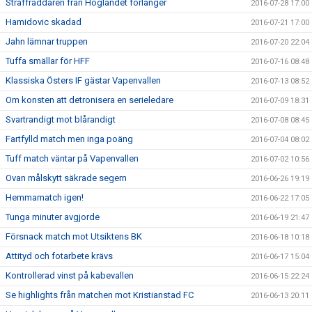
Straffräddaren från Höglandet förlänger
2016-07-28 17:00
Hamidovic skadad
2016-07-21 17:00
Jahn lämnar truppen
2016-07-20 22:04
Tuffa smällar för HFF
2016-07-16 08:48
Klassiska Östers IF gästar Vapenvallen
2016-07-13 08:52
Om konsten att detronisera en serieledare
2016-07-09 18:31
Svartrandigt mot blårandigt
2016-07-08 08:45
Fartfylld match men inga poäng
2016-07-04 08:02
Tuff match väntar på Vapenvallen
2016-07-02 10:56
Ovan målskytt säkrade segern
2016-06-26 19:19
Hemmamatch igen!
2016-06-22 17:05
Tunga minuter avgjorde
2016-06-19 21:47
Försnack match mot Utsiktens BK
2016-06-18 10:18
Attityd och fotarbete krävs
2016-06-17 15:04
Kontrollerad vinst på kabevallen
2016-06-15 22:24
Se highlights från matchen mot Kristianstad FC
2016-06-13 20:11