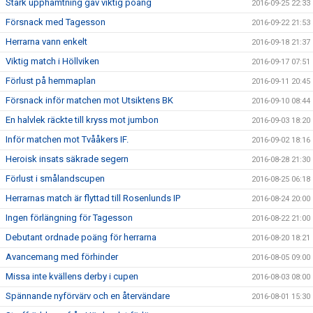
Stark upphämtning gav viktig poäng
2016-09-25 22:33
Försnack med Tagesson
2016-09-22 21:53
Herrarna vann enkelt
2016-09-18 21:37
Viktig match i Höllviken
2016-09-17 07:51
Förlust på hemmaplan
2016-09-11 20:45
Försnack inför matchen mot Utsiktens BK
2016-09-10 08:44
En halvlek räckte till kryss mot jumbon
2016-09-03 18:20
Inför matchen mot Tvååkers IF.
2016-09-02 18:16
Heroisk insats säkrade segern
2016-08-28 21:30
Förlust i smålandscupen
2016-08-25 06:18
Herrarnas match är flyttad till Rosenlunds IP
2016-08-24 20:00
Ingen förlängning för Tagesson
2016-08-22 21:00
Debutant ordnade poäng för herrarna
2016-08-20 18:21
Avancemang med förhinder
2016-08-05 09:00
Missa inte kvällens derby i cupen
2016-08-03 08:00
Spännande nyförvärv och en återvändare
2016-08-01 15:30