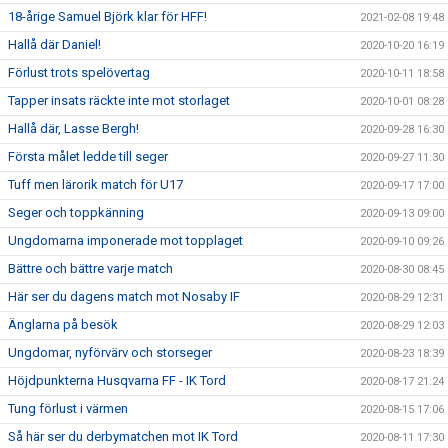
18-årige Samuel Björk klar för HFF!
2021-02-08 19:48
Hallå där Daniel!
2020-10-20 16:19
Förlust trots spelövertag
2020-10-11 18:58
Tapper insats räckte inte mot storlaget
2020-10-01 08:28
Hallå där, Lasse Bergh!
2020-09-28 16:30
Första målet ledde till seger
2020-09-27 11:30
Tuff men lärorik match för U17
2020-09-17 17:00
Seger och toppkänning
2020-09-13 09:00
Ungdomarna imponerade mot topplaget
2020-09-10 09:26
Bättre och bättre varje match
2020-08-30 08:45
Här ser du dagens match mot Nosaby IF
2020-08-29 12:31
Änglarna på besök
2020-08-29 12:03
Ungdomar, nyförvärv och storseger
2020-08-23 18:39
Höjdpunkterna Husqvarna FF - IK Tord
2020-08-17 21:24
Tung förlust i värmen
2020-08-15 17:06
Så här ser du derbymatchen mot IK Tord
2020-08-11 17:30