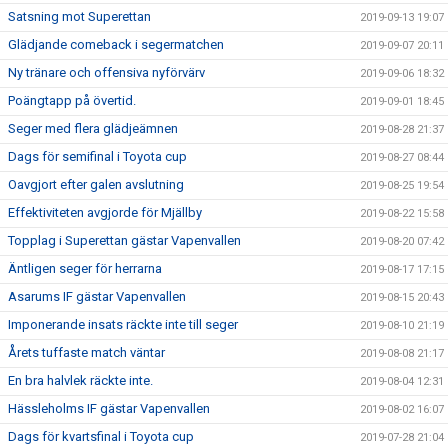
Satsning mot Superettan
2019-09-13 19:07
Glädjande comeback i segermatchen
2019-09-07 20:11
Ny tränare och offensiva nyförvärv
2019-09-06 18:32
Poängtapp på övertid.
2019-09-01 18:45
Seger med flera glädjeämnen
2019-08-28 21:37
Dags för semifinal i Toyota cup
2019-08-27 08:44
Oavgjort efter galen avslutning
2019-08-25 19:54
Effektiviteten avgjorde för Mjällby
2019-08-22 15:58
Topplag i Superettan gästar Vapenvallen
2019-08-20 07:42
Äntligen seger för herrarna
2019-08-17 17:15
Asarums IF gästar Vapenvallen
2019-08-15 20:43
Imponerande insats räckte inte till seger
2019-08-10 21:19
Årets tuffaste match väntar
2019-08-08 21:17
En bra halvlek räckte inte.
2019-08-04 12:31
Hässleholms IF gästar Vapenvallen
2019-08-02 16:07
Dags för kvartsfinal i Toyota cup
2019-07-28 21:04