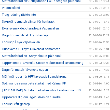
Motståndarkollen: Seriejumbon FC Rosengård på besök
2017-09-07 20:44
Prison Island
2017-09-04 08:17
Tidig ledning räckte inte
2017-09-03 09:09
Sexpoängsmatch väntar för herrlaget
2017-09-01 19:49
Ex-allsvensk debuterade på Vapenvallen
2017-08-31 07:10
Dags för semifinal i Hyundai cup
2017-08-28 20:29
Förlust på nya Vapenvallen
2017-08-26 20:35
Husqvarna FF i nytt Allsvenskt samarbete
2017-08-25 19:34
Motståndarkollen- Assyriska BK på besök.
2017-08-25 08:00
Tapper insats i Svenska Cupen räckte inte till avancemang
2017-08-23 23:33
Dags för match i Svenska cupen
2017-08-21 14:32
Mål i mängder när HFF kryssade i Landskrona
2017-08-20 19:11
Spännande samarbete startat med Kalmar FF
2017-08-16 11:00
[UPPDATERAD] Motståndarkollen inför Landskrona BoIS
2017-08-14 15:28
Uppdatera dig om läget i division 1 södra
2017-08-13 18:46
Förlust i vått genrep
2017-08-12 18:21