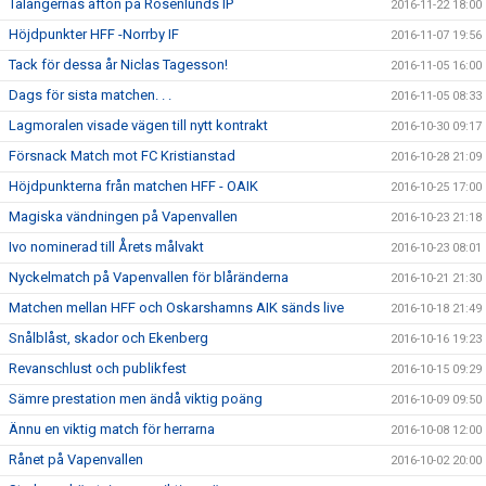
Talangernas afton på Rosenlunds IP
2016-11-22 18:00
Höjdpunkter HFF -Norrby IF
2016-11-07 19:56
Tack för dessa år Niclas Tagesson!
2016-11-05 16:00
Dags för sista matchen. . .
2016-11-05 08:33
Lagmoralen visade vägen till nytt kontrakt
2016-10-30 09:17
Försnack Match mot FC Kristianstad
2016-10-28 21:09
Höjdpunkterna från matchen HFF - OAIK
2016-10-25 17:00
Magiska vändningen på Vapenvallen
2016-10-23 21:18
Ivo nominerad till Årets målvakt
2016-10-23 08:01
Nyckelmatch på Vapenvallen för blåränderna
2016-10-21 21:30
Matchen mellan HFF och Oskarshamns AIK sänds live
2016-10-18 21:49
Snålblåst, skador och Ekenberg
2016-10-16 19:23
Revanschlust och publikfest
2016-10-15 09:29
Sämre prestation men ändå viktig poäng
2016-10-09 09:50
Ännu en viktig match för herrarna
2016-10-08 12:00
Rånet på Vapenvallen
2016-10-02 20:00