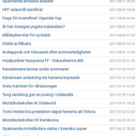
Spännande anfallare ansluter
2017-08-11 20:26
HFF vidare till semifinal
2017-08-09 18:44
Dags för kvartsfinal i Hyundai Cup
2017-08-06 09:46
Är han Sveriges yngste materialare?
2017-08-05 10:47
Målskytten klar för ny klubb
2017-08-04 07:50
Didde är tillbaka
2017-08-03 10:16
Avslappnat och fokuserat efter sommarledigheten
2017-08-01 10:00
Höjdpunkter Husqvarna FF - Oskarshamns AIK.
2017-07-23 21:35
Kanadensare lämnar under sommaren
2017-07-22 10:07
Känslosam avslutning när herrarna kryssade
2017-07-16 14:32
Sista matchen för vårsäsongen
2017-07-14 14:37
Tung vändning gav en poäng i Uddevalla
2017-07-09 19:06
Motståndarkollen IK Oddevold
2017-07-07 18:20
Trots mindre bra prestation vägrar herrarna att förlora
2017-07-02 13:25
Motståndarkollen FK Karlskrona
2017-06-29 20:10
Spännande motståndare väntar i Svenska cupen
2017-06-27 20:35