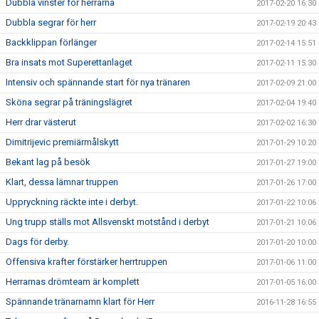
Dubbla vinster för herrarna
2017-02-20 16:30
Dubbla segrar för herr
2017-02-19 20:43
Backklippan förlänger
2017-02-14 15:51
Bra insats mot Superettanlaget
2017-02-11 15:30
Intensiv och spännande start för nya tränaren
2017-02-09 21:00
Sköna segrar på träningslägret
2017-02-04 19:40
Herr drar västerut
2017-02-02 16:30
Dimitrijevic premiärmålskytt
2017-01-29 10:20
Bekant lag på besök
2017-01-27 19:00
Klart, dessa lämnar truppen
2017-01-26 17:00
Uppryckning räckte inte i derbyt.
2017-01-22 10:06
Ung trupp ställs mot Allsvenskt motstånd i derbyt
2017-01-21 10:06
Dags för derby.
2017-01-20 10:00
Offensiva krafter förstärker herrtruppen
2017-01-06 11:00
Herrarnas drömteam är komplett
2017-01-05 16:00
Spännande tränarnamn klart för Herr
2016-11-28 16:55