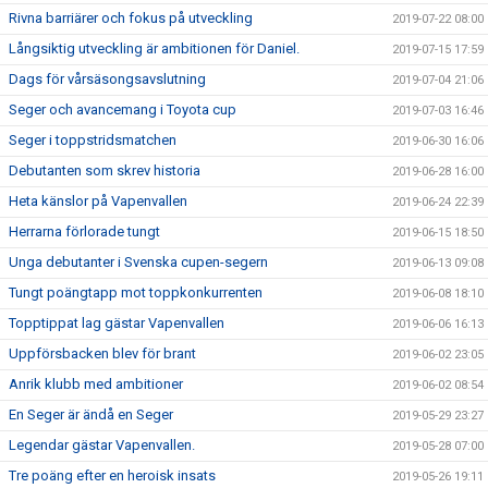
Rivna barriärer och fokus på utveckling
2019-07-22 08:00
Långsiktig utveckling är ambitionen för Daniel.
2019-07-15 17:59
Dags för vårsäsongsavslutning
2019-07-04 21:06
Seger och avancemang i Toyota cup
2019-07-03 16:46
Seger i toppstridsmatchen
2019-06-30 16:06
Debutanten som skrev historia
2019-06-28 16:00
Heta känslor på Vapenvallen
2019-06-24 22:39
Herrarna förlorade tungt
2019-06-15 18:50
Unga debutanter i Svenska cupen-segern
2019-06-13 09:08
Tungt poängtapp mot toppkonkurrenten
2019-06-08 18:10
Topptippat lag gästar Vapenvallen
2019-06-06 16:13
Uppförsbacken blev för brant
2019-06-02 23:05
Anrik klubb med ambitioner
2019-06-02 08:54
En Seger är ändå en Seger
2019-05-29 23:27
Legendar gästar Vapenvallen.
2019-05-28 07:00
Tre poäng efter en heroisk insats
2019-05-26 19:11