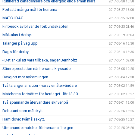
Rutinerad kanadensare och energisk engelsman klara
2017-03-30 15:58
Fortsatt många mål för herrarna
2017-03-27 16:00
MATCHDAG.
2017-03-25 07:00
Finbesök av blivande förbundskapten
2017-03-23 21:46
Målkalas i derbyt
2017-03-19 05:03
Talanger på väg upp
2017-03-16 16:30
Dags för derby
2017-03-14 13:35
- Det är kul att vara tillbaka, säger Bernholtz
2017-03-11 09:00
Sämre prestation när herrarna kryssade
2017-03-05 12:25
Oavgjort mot nykomlingen
2017-03-04 17:38
Två talanger ansluter - varav en återvändare
2017-03-02 14:59
Matcherna fortsätter för herrlaget...lör 13.30
2017-03-02 13:27
Två spännande återvändare skriver på
2017-03-01 15:00
Debutant som målskytt
2017-02-26 16:25
Hamidovic tvåmålsskytt.
2017-02-25 16:27
Utmanande matcher för herrarna i helgen
2017-02-25 08:20