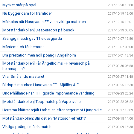
Mycket står på spel
2017-10-20 13:00
Nu bygger dam för framtiden
2017-10-19 16:00
Målkalas när Husqvarna FF vann viktiga matchen.
2017-10-15 19:01
[Motståndarkollen] Desperados på besök
2017-10-13 08:05
Svängig match gav 11:e oavgjorda
2017-10-07 19:50
Måstematch får herrarna
2017-10-07 09:00
Bra prestation men noll poäng i Ängelholm
2017-10-01 18:34
[Motståndarkollen] Får Ängelholms FF revansch på
2017-09-30 08:58
hemmaplan?
Vi är Smålands mästare!
2017-09-27 11:48
Bildspel matchen Husqvarna FF - Mjällby AIF.
2017-09-25 16:30
Underhållande när HFF gjorde imponerande vändning
2017-09-23 23:24
[Motståndarkollen] Toppmatch på Vapenvallen
2017-09-22 08:22
Herrarna klättrar rejält i tabellen efter seger mot Ljungskile
2017-09-17 19:09
Motståndarkollen: Blir det en ”Mattsson-effekt”?
2017-09-15 14:00
Viktiga poäng i målrik match
2017-09-09 18:38