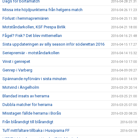
Dags för bortamatch
2016-04-28 21:31
Missa inte höjdpunkterna från helgens match
2016-04-26 11:23
Förlust i hemmapremiären
2016-04-25 11:30
Motståndarkollen, KSF Prespa Birlik
2016-04-21 18:00
Fågel? Fisk? Det blev mittemellan
2016-04-16 21:48
Sista uppdateringen av silly season inför söderettan 2016
2016-04-15 17:27
Seriepremiär - motståndarkollen
2016-04-14 15:32
Vinst i genrepet
2016-04-10 17:00
Genrep i Varberg
2016-04-09 09:27
Spännande nyförvärv i sista minuten
2016-04-01 14:59
Motvind i Ängelholm
2016-03-29 20:14
Blandad insats av herrarna
2016-03-25 21:00
Dubbla matcher för herrarna
2016-03-25 07:00
Misstagen fällde herrarna i Borås
2016-03-20 08:25
Från blårandigt till blårandigt
2016-03-18
Tuff mittfältare tillbaka i Husqvarna FF
2016-03-18