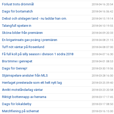
Förlust trots drömmål
2018-04-16 20:54
Dags för bortamatch
2018-04-16 06:42
Debut och utslagen tand - nu laddar han om.
2018-04-15 19:14
Talangfull spelare in
2018-04-10 19:55
Sköna bilder från premiären
2018-04-09 20:33
En krigarinsats gav poäng i premiären
2018-04-08 21:15
Tuff nöt väntar på Rosenlund
2018-04-08 07:00
Få full koll på silly season i division 1 södra 2018
2018-04-07 16:30
Bra timme i genrepet
2018-04-01 08:53
Dags för Genrep!
2018-03-30 19:56
Stjärnspelare ansluter från MLS
2018-03-28 16:00
Herrlaget presterade som ett helt nytt lag
2018-03-25 09:40
Anrikt motståndarlag väntar
2018-03-23 20:58
Riktigt bottennapp av herrarna
2018-03-17 17:45
Dags för lokalderby
2018-03-17 08:50
Matchfixning på schemat
2018-03-16 15:00