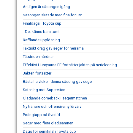
Äntligen är säsongen igång
Säsongen slutade med finalförlust
Finaldags i Toyota cup
- Det känns bara tomt
Rafflande upplösning
Taktiskt drag gav seger för herrarna
Tätstriden hårdnar
Effektivt Husqvarna FF fortsätter jakten på serieledning
Jakten fortsätter
Bästa halvleken denna säsong gav seger
Satsning mot Superettan
Glädjande comeback i segermatchen
Ny tränare och offensiva nyförvärv
Poängtapp på övertid.
Seger med flera glädjeämnen
Dags för semifinal i Toyota cup