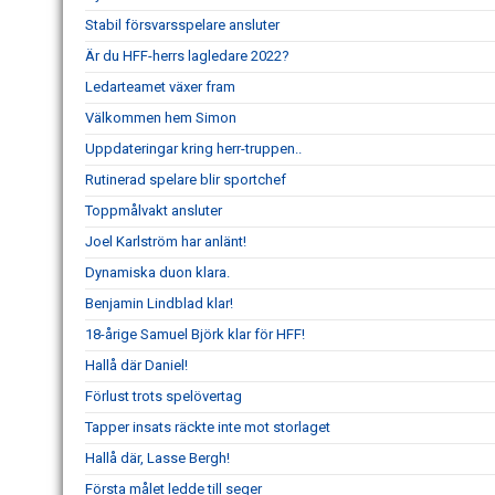
Stabil försvarsspelare ansluter
Är du HFF-herrs lagledare 2022?
Ledarteamet växer fram
Välkommen hem Simon
Uppdateringar kring herr-truppen..
Rutinerad spelare blir sportchef
Toppmålvakt ansluter
Joel Karlström har anlänt!
Dynamiska duon klara.
Benjamin Lindblad klar!
18-årige Samuel Björk klar för HFF!
Hallå där Daniel!
Förlust trots spelövertag
Tapper insats räckte inte mot storlaget
Hallå där, Lasse Bergh!
Första målet ledde till seger