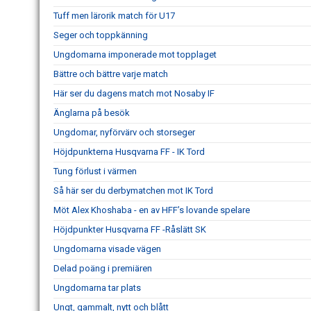
Tuff men lärorik match för U17
Seger och toppkänning
Ungdomarna imponerade mot topplaget
Bättre och bättre varje match
Här ser du dagens match mot Nosaby IF
Änglarna på besök
Ungdomar, nyförvärv och storseger
Höjdpunkterna Husqvarna FF - IK Tord
Tung förlust i värmen
Så här ser du derbymatchen mot IK Tord
Möt Alex Khoshaba - en av HFF’s lovande spelare
Höjdpunkter Husqvarna FF -Råslätt SK
Ungdomarna visade vägen
Delad poäng i premiären
Ungdomarna tar plats
Ungt, gammalt, nytt och blått