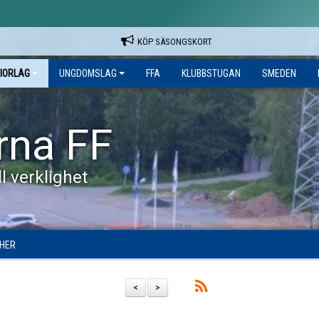
KÖP SÄSONGSKORT
IORLAG
UNGDOMSLAG
FFA
KLUBBSTUGAN
SMEDEN
rna FF
l verklighet
HER
<
>