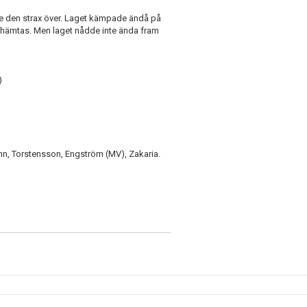
lyfte den strax över. Laget kämpade ändå på
inhämtas. Men laget nådde inte ända fram
)
Jahn, Torstensson, Engström (MV), Zakaria.