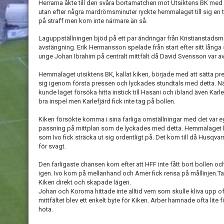
Herrarna åkte till den svåra bortamatchen mot Utsiktens BK med s
utan efter några mardrömsminuter ryckte hemmalaget till sig en
på straff men kom inte närmare än så.
Laguppställningen bjöd på ett par ändringar från Kristianstadsma
avstängning. Erik Hermansson spelade från start efter sitt lån
unge Johan Ibrahim på centralt mittfält då David Svensson var 
Hemmalaget utsiktens BK, kallat kiken, började med att sätta pr
sig igenom första pressen och lyckades stundtals med detta. N
kunde laget försöka hitta instick till Hasani och ibland även Kar
bra inspel men Karlefjärd fick inte tag på bollen.
Kiken försökte komma i sina farliga omställningar med det var e
passning på mittplan som de lyckades med detta. Hemmalaget ha
som Ivo fick sträcka ut sig ordentligt på. Det kom till då Husqvar
för svagt.
Den farligaste chansen kom efter att HFF inte fått bort bollen oc
igen. Ivo kom på mellanhand och Amer fick rensa på mållinjen.
Kiken direkt och skapade lägen.
Johan och Koroma hittade inte alltid vem som skulle kliva upp off
mittfältet blev ett enkelt byte för Kiken. Arber hamnade ofta lite 
hota.