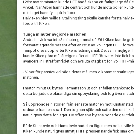
I 25:e matchminuten kunde HFF ändå skapa ett farligt läge då Sem
vinkel. När Arber hamnade centralt och kunde möta bollen kunde
och laget hann fylla på in i box.
Halvleken blev mållös. Ställningskrig skulle kanske första halv
fördel till Kiken.
Tunga minuter avgjorde matchen
Andra halvlek var inte 3 minuter gammal då #6 i Kiken kunde ge 
försvaret agerade passivt efter en retur av Ivo. Ingen i HFF för
Tempot drevs upp efter Kikens ledningsmål. Det vann möjligen 
kunde Kiken göra mål återigen efter att HFF försvaret inte fick b
avancera in i straffområdet och avsluta otagbart för Ivo i HFF-m
- Vi var för passiva vid båda deras mål men vi kommer starkt igen
matchen.
I match minut 60 byttes Hermansson ut och anfallen Stankovic kom 
detta började de blårandiga sin uppryckning och tog över matc
Så upprepades historien från senaste matchen mot Kristianstad F
ordnade fram en straff. Den tog han själv och satte den distinkt 
naturligtvis detta för laget. De offensiva bytena började ge utde
Både Stankovic och Hamidovic hade bra lägen men bollen ville in
Kiken kunde naturligtvis utnyttja HFF pressen när de fick sina o