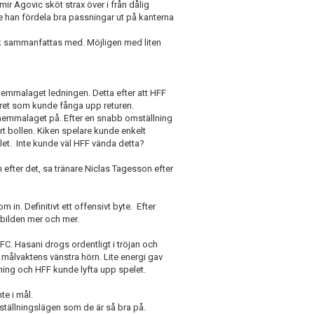
ir Agovic sköt strax över i från dålig
 han fördela bra passningar ut på kanterna
lek sammanfattas med. Möjligen med liten
hemmalaget ledningen. Detta efter att HFF
svaret som kunde fånga upp returen.
hemmalaget på. Efter en snabb omställning
ort bollen. Kiken spelare kunde enkelt
ålet. Inte kunde väl HFF vända detta?
 efter det, sa tränare Niclas Tagesson efter
in. Definitivt ett offensivt byte. Efter
hbilden mer och mer.
C. Hasani drogs ordentligt i tröjan och
i målvaktens vänstra hörn. Lite energi gav
lning och HFF kunde lyfta upp spelet.
te i mål.
mställningslägen som de är så bra på.