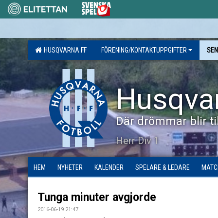
HUSQVARNA FF
FÖRENING/KONTAKTUPPGIFTER
SEN
Husqva
Där drömmar blir til
Herr Div 1
HEM
NYHETER
KALENDER
SPELARE & LEDARE
MATC
Tunga minuter avgjorde
2016-06-19 21:47