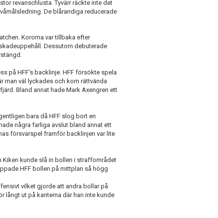
tor revanschlusta. Tyvärr räckte inte det
 tvåmålsledning. De blårandiga reducerade
tchen. Koroma var tillbaka efter
ga skadeuppehåll. Dessutom debuterade
avstängd.
ess på HFF’s backlinje. HFF försökte spela
är man väl lyckades och kom rättvända
lefjärd. Bland annat hade Mark Axengren ett
gentligen bara då HFF slog bort en
de några farliga avslut bland annat ett
nas försvarspel framför backlinjen var lite
h Kiken kunde slå in bollen i straffområdet
Tappade HFF bollen på mittplan så högg
ensivt vilket gjorde att andra bollar på
för långt ut på kanterna där han inte kunde