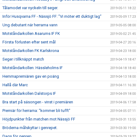
Tålamodet var nyckeln till seger.
2019-05-11 18:22
Inför Husqvarna FF - Nässjö FF: ”Vi möter ett duktigt lag”
2019-05-09 17:23
Ung debutant när herrarna vann
2019-05-05 08:00
Motståndarkollen Asarums IF FK
2019-05-02 21:45
Första förlusten efter sent mål
2019-04-27 20:16
Motståndarkollen FK Karlskrona
2019-04-23 18:00
Seger i tillknäppt match
2019-04-19 18:47
Motståndarkollen: Hässleholms IF
2019-04-18 18:40
Hemmapremiären gav en poäng
2019-04-13 18:00
Hallå där Marc
2019-04-11 16:30
Motståndarkollen Dalstorps IF
2019-04-09 18:00
Bra start på säsongen - vinst i premiären
2019-04-06 17:58
Premiär för herrarna: "kommer bli tufft"
2019-04-05 07:11
Höjdpunkter från matchen mot Nässjö FF
2019-03-31 13:55
Bröderna målskyttar i genrepet.
2019-03-30 19:00
Dags för genrep
2019-03-29 19:27