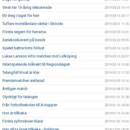
Vinst när 15-åring debuterade
2019-03-23 19:14
Ett steg i taget för herr
2019-03-15 20:17
Tuffare motståndare väntar i Skövde
2019-03-01 11:25
Första segern för herrarna.
2019-02-23 16:31
Seriekonkurrent på besök
2019-02-22 09:05
Spelet bättre trots förlust
2019-02-16 16:05
Lukas Larsson inför matchen mot Lidköping
2019-02-15 20:07
Gitarrspelande målvakt till Regionslägret
2019-02-14 15:00
Talangfull Kroat är klar
2019-02-12 17:33
Premiärmatchen avklarad
2019-02-09 15:16
Äntligen match
2019-02-08 07:00
Olyckligt för talangen
2019-01-21 21:28
Från fotbollsskolan till A-truppen
2019-01-16 18:00
Hon är tillbaka.
2019-01-15 16:00
Första nyförvärven klara!
2019-01-02 19:55
Han vill ta laget tillbaka - förlänger
2018-12-05 18:00