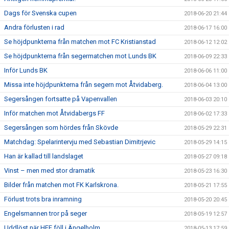
Dags för Svenska cupen
2018-06-20 21:44
Andra förlusten i rad
2018-06-17 16:00
Se höjdpunkterna från matchen mot FC Kristianstad
2018-06-12 12:02
Se höjdpunkterna från segermatchen mot Lunds BK
2018-06-09 22:33
Inför Lunds BK
2018-06-06 11:00
Missa inte höjdpunkterna från segern mot Åtvidaberg.
2018-06-04 13:00
Segersången fortsatte på Vapenvallen
2018-06-03 20:10
Inför matchen mot Åtvidabergs FF
2018-06-02 17:33
Segersången som hördes från Skövde
2018-05-29 22:31
Matchdag: Spelarintervju med Sebastian Dimitrjevic
2018-05-29 14:15
Han är kallad till landslaget
2018-05-27 09:18
Vinst – men med stor dramatik
2018-05-23 16:30
Bilder från matchen mot FK Karlskrona.
2018-05-21 17:55
Förlust trots bra inramning
2018-05-20 20:45
Engelsmannen tror på seger
2018-05-19 12:57
Uddlöst när HFF föll i Ängelholm
2018-05-13 17:59