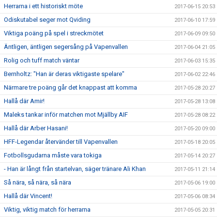
Herrarna i ett historiskt möte
2017-06-15 20:53
Odiskutabel seger mot Qviding
2017-06-10 17:59
Viktiga poäng på spel i streckmötet
2017-06-09 09:50
Äntligen, äntligen segersång på Vapenvallen
2017-06-04 21:05
Rolig och tuff match väntar
2017-06-03 15:35
Bernholtz: "Han är deras viktigaste spelare"
2017-06-02 22:46
Närmare tre poäng går det knappast att komma
2017-05-28 20:27
Hallå där Amir!
2017-05-28 13:08
Maleks tankar inför matchen mot Mjällby AIF
2017-05-28 08:22
Hallå där Arber Hasani!
2017-05-20 09:00
HFF-Legendar återvänder till Vapenvallen
2017-05-18 20:05
Fotbollsgudarna måste vara tokiga
2017-05-14 20:27
- Han är långt från startelvan, säger tränare Ali Khan
2017-05-11 21:14
Så nära, så nära, så nära
2017-05-06 19:00
Hallå där Vincent!
2017-05-06 08:34
Viktig, viktig match för herrarna
2017-05-05 20:31