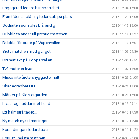
Engagerad ledare blir sportchef
2018-12-04 17:00
Framtiden är blå - ny ledarstab på plats
2018-11-21 17:00
Södraiten som blev blårandig
2018-11-15 16:00
Dubbla talanger till prestigematchen
2018-11-12 18:27
Dubbla förlorare på Vapenvallen
2018-11-10 17:04
Sista matchen med gänget
2018-11-09 09:30
Dramatiskt på Kopparvallen
2018-11-03 16:51
Två matcher kvar
2018-11-02 18:00
Missa inte årets snyggaste mål!
2018-10-29 21:05
Skadedrabbat HFF
2018-10-25 17:00
Mörker på Klostergården
2018-10-20 17:08
Livat Lag Laddar mot Lund
2018-10-19 09:14
Ett halmstrå taget...
2018-10-13 17:38
Ny match nya utmaningar
2018-10-12 19:48
Förändringar i ledarstaben
2018-10-11 11:22
Förlust i måste matchen.
2018-10-07 20:00