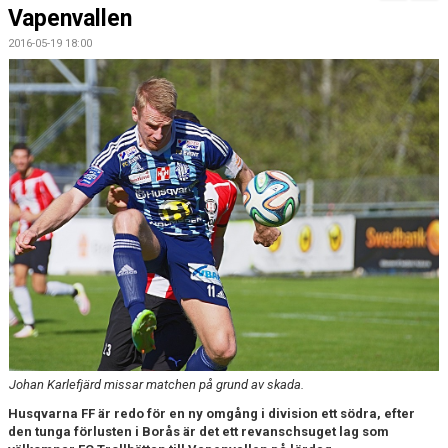
MATCHER
Vapenvallen
2016-05-19 18:00
Johan Karlefjärd missar matchen på grund av skada.
Husqvarna FF är redo för en ny omgång i division ett södra, efter
den tunga förlusten i Borås är det ett revanschsuget lag som