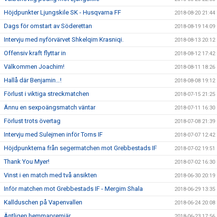
Höjdpunkter Ljungskile SK - Husqvarna FF
2018-08-20 21:44
Dags för omstart av Söderettan
2018-08-19 14:09
Intervju med nyförvärvet Shkelqim Krasniqi.
2018-08-13 20:12
Offensiv kraft flyttar in
2018-08-12 17:42
Välkommen Joachim!
2018-08-11 18:26
Hallå där Benjamin…!
2018-08-08 19:12
Förlust i viktiga streckmatchen
2018-07-15 21:25
Ännu en sexpoängsmatch väntar
2018-07-11 16:30
Förlust trots övertag
2018-07-08 21:39
Intervju med Sulejmen inför Torns IF
2018-07-07 12:42
Höjdpunkterna från segermatchen mot Grebbestads IF
2018-07-02 19:51
Thank You Myer!
2018-07-02 16:30
Vinst i en match med två ansikten
2018-06-30 20:19
Inför matchen mot Grebbestads IF - Mergim Shala
2018-06-29 13:35
Kallduschen på Vapenvallen
2018-06-24 20:08
Äntligen hemmapremiär.
2018-06-23 17:56