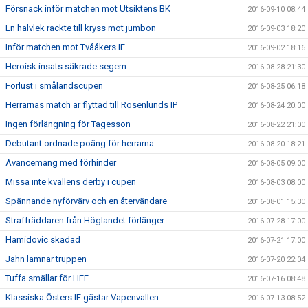
Försnack inför matchen mot Utsiktens BK
2016-09-10 08:44
En halvlek räckte till kryss mot jumbon
2016-09-03 18:20
Inför matchen mot Tvååkers IF.
2016-09-02 18:16
Heroisk insats säkrade segern
2016-08-28 21:30
Förlust i smålandscupen
2016-08-25 06:18
Herrarnas match är flyttad till Rosenlunds IP
2016-08-24 20:00
Ingen förlängning för Tagesson
2016-08-22 21:00
Debutant ordnade poäng för herrarna
2016-08-20 18:21
Avancemang med förhinder
2016-08-05 09:00
Missa inte kvällens derby i cupen
2016-08-03 08:00
Spännande nyförvärv och en återvändare
2016-08-01 15:30
Straffräddaren från Höglandet förlänger
2016-07-28 17:00
Hamidovic skadad
2016-07-21 17:00
Jahn lämnar truppen
2016-07-20 22:04
Tuffa smällar för HFF
2016-07-16 08:48
Klassiska Östers IF gästar Vapenvallen
2016-07-13 08:52