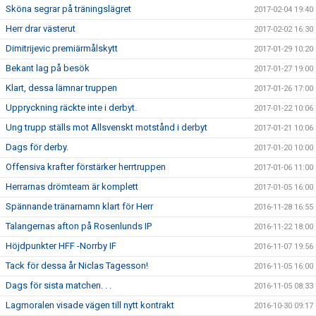
Sköna segrar på träningslägret
2017-02-04 19:40
Herr drar västerut
2017-02-02 16:30
Dimitrijevic premiärmålskytt
2017-01-29 10:20
Bekant lag på besök
2017-01-27 19:00
Klart, dessa lämnar truppen
2017-01-26 17:00
Uppryckning räckte inte i derbyt.
2017-01-22 10:06
Ung trupp ställs mot Allsvenskt motstånd i derbyt
2017-01-21 10:06
Dags för derby.
2017-01-20 10:00
Offensiva krafter förstärker herrtruppen
2017-01-06 11:00
Herrarnas drömteam är komplett
2017-01-05 16:00
Spännande tränarnamn klart för Herr
2016-11-28 16:55
Talangernas afton på Rosenlunds IP
2016-11-22 18:00
Höjdpunkter HFF -Norrby IF
2016-11-07 19:56
Tack för dessa år Niclas Tagesson!
2016-11-05 16:00
Dags för sista matchen. . .
2016-11-05 08:33
Lagmoralen visade vägen till nytt kontrakt
2016-10-30 09:17