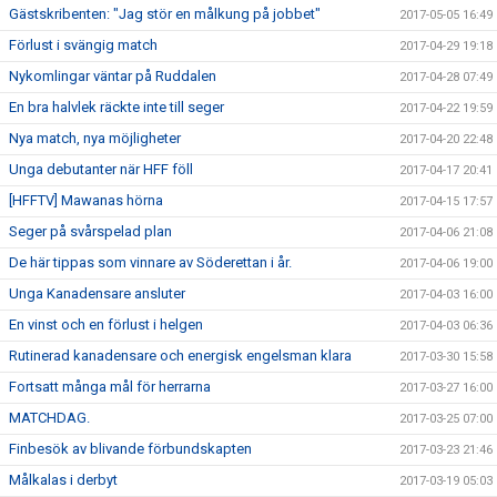
Gästskribenten: "Jag stör en målkung på jobbet"
2017-05-05 16:49
Förlust i svängig match
2017-04-29 19:18
Nykomlingar väntar på Ruddalen
2017-04-28 07:49
En bra halvlek räckte inte till seger
2017-04-22 19:59
Nya match, nya möjligheter
2017-04-20 22:48
Unga debutanter när HFF föll
2017-04-17 20:41
[HFFTV] Mawanas hörna
2017-04-15 17:57
Seger på svårspelad plan
2017-04-06 21:08
De här tippas som vinnare av Söderettan i år.
2017-04-06 19:00
Unga Kanadensare ansluter
2017-04-03 16:00
En vinst och en förlust i helgen
2017-04-03 06:36
Rutinerad kanadensare och energisk engelsman klara
2017-03-30 15:58
Fortsatt många mål för herrarna
2017-03-27 16:00
MATCHDAG.
2017-03-25 07:00
Finbesök av blivande förbundskapten
2017-03-23 21:46
Målkalas i derbyt
2017-03-19 05:03