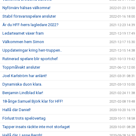
Nyförvärv hälsas välkomna!
2022-01-23 13:50
Stabil försvarsspelare ansluter
2022-01-16 18:00
Är du HFF-herrs lagledare 2022?
2021-12-23 14:39
Ledarteamet växer fram
2021-12-19 17:49
Välkommen hem Simon
2021-12-17 15:30
Uppdateringar kring herr-truppen..
2021-12-15 14:38
Rutinerad spelare blir sportchef
2021-10-13 19:42
Toppmålvakt ansluter
2021-06-12 12:00
Joel Karlström har anlänt!
2021-03-31 08:31
Dynamiska duon klara.
2021-03-13 10:00
Benjamin Lindblad klar!
2021-02-24 11:38
18-årige Samuel Björk klar för HFF!
2021-02-08 19:48
Hallå där Daniel!
2020-10-20 16:19
Förlust trots spelövertag
2020-10-11 18:58
Tapper insats räckte inte mot storlaget
2020-10-01 08:28
Hallå där, Lasse Bergh!
2020-09-28 16:30