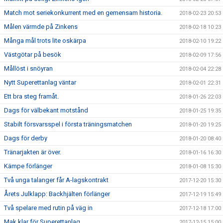
Match mot seriekonkurrent med en gemensam historia.
2018-02-23 20:53
Målen värmde på Zinkens
2018-02-18 10:23
Många mål trots lite oskärpa
2018-02-10 19:22
Västgötar på besök
2018-02-09 17:56
Mållöst i snöyran
2018-02-04 22:28
Nytt Superettanlag väntar
2018-02-01 22:31
Ett bra steg framåt.
2018-01-26 22:03
Dags för välbekant motstånd
2018-01-25 19:35
Stabilt försvarsspel i första träningsmatchen
2018-01-20 19:25
Dags för derby
2018-01-20 08:40
Tränarjakten är över.
2018-01-16 16:30
Kämpe förlänger
2018-01-08 15:30
Två unga talanger får A-lagskontrakt
2017-12-20 15:30
Årets Julklapp: Backhjälten förlänger
2017-12-19 15:49
Två spelare med rutin på väg in
2017-12-18 17:00
Mak klar för Superettanlag
2017-12-15 15:00