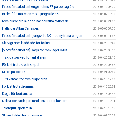
[Motståndarkollen] Ängelholms FF på bortagräs
2018-05-12 08:00
Bilder från matchen mot Ljungskile SK
2018-05-07 16:30
Nyckelspelare skadad när herrarna förlorade
2018-05-05 21:07
Hallå där Albin Carlsson!
2018-05-05 07:00
[Motståndarkollen] Ljungskile SK med ny tränare -igen
2018-05-04 11:37
Slarvigt spel bäddade för förlust
2018-04-29 18:49
[Motståndarkollen] Dags för rocklaget OAIK
2018-04-29 08:57
Tråkiga besked för anfallaren
2018-04-25 21:10
Förlust trots kreativt spel
2018-04-22 08:57
Kiken på besök.
2018-04-21 07:50
Tuff väntan för nyckelspelaren
2018-04-19 17:00
Förlust trots drömmål
2018-04-16 20:54
Dags för bortamatch
2018-04-16 06:42
Debut och utslagen tand - nu laddar han om.
2018-04-15 19:14
Talangfull spelare in
2018-04-10 19:55
Sköna bilder från premiären
2018-04-09 20:33