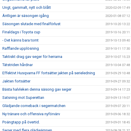
Ungt, gammalt, nytt och blått
2020-02-09 17:49
Äntligen är säsongen igång
2020-01-08 07:12
Säsongen slutade med finalförlust
2019-10-20 13:22
Finaldags i Toyota cup
2019-10-16 20:11
- Det känns bara tomt
2019-10-13 09:40
Rafflande upplösning
2019-10-11 17:30
Taktiskt drag gav seger för herrarna
2019-10-07 15:23
Tätstriden hårdnar
2019-10-04 07:48
Effektivt Husqvarna FF fortsätter jakten på serieledning
2019-09-29 10:48
Jakten fortsätter
2019-09-27 09:32
Bästa halvleken denna säsong gav seger
2019-09-14 17:23
Satsning mot Superettan
2019-09-13 19:07
Glädjande comeback i segermatchen
2019-09-07 20:11
Ny tränare och offensiva nyförvärv
2019-09-06 18:32
Poängtapp på övertid.
2019-09-01 18:45
Seger med flera glädjeämnen
2019-08-28 21:37