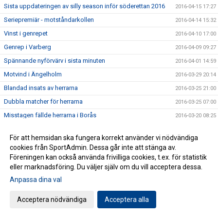
Sista uppdateringen av silly season inför söderettan 2016
2016-04-15 17:27
Seriepremiär - motståndarkollen
2016-04-14 15:32
Vinst i genrepet
2016-04-10 17:00
Genrep i Varberg
2016-04-09 09:27
Spännande nyförvärv i sista minuten
2016-04-01 14:59
Motvind i Ängelholm
2016-03-29 20:14
Blandad insats av herrarna
2016-03-25 21:00
Dubbla matcher för herrarna
2016-03-25 07:00
Misstagen fällde herrarna i Borås
2016-03-20 08:25
Från blårandigt till blårandigt
2016-03-18
För att hemsidan ska fungera korrekt använder vi nödvändiga
Tuff mittfältare tillbaka i Husqvarna FF
2016-03-18
cookies från SportAdmin. Dessa går inte att stänga av.
HFF TV: Matchen mot Norrby IF Webbsänds
Föreningen kan också använda frivilliga cookies, t.ex. för statistik
2016-03-17 23:09
eller marknadsföring. Du väljer själv om du vill acceptera dessa.
Efterlysning!
2016-03-13 20:14
Anpassa dina val
Försäsongsträning med Elin
2016-03-11 21:05
Fössta uppdatering i mass kring silly season i söderettan
2016-03-07 19:57
Acceptera nödvändiga
Acceptera alla
Vinst mot starkt motstånd
2016-03-05 17:23