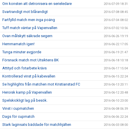
Om konsten att detronisera en serieledare
2016-07-09 18:31
Svartrandigt mot blårandigt
2016-07-08 08:45
Fartfylld match men inga poäng
2016-07-04 08:02
Tuff match väntar på Vapenvallen
2016-07-02 10:56
Ovan målskytt säkrade segern
2016-06-26 19:19
Hemmamatch igen!
2016-06-22 17:05
Tunga minuter avgjorde
2016-06-19 21:47
Försnack match mot Utsiktens BK
2016-06-18 10:18
Attityd och fotarbete krävs
2016-06-17 15:04
Kontrollerad vinst på kabevallen
2016-06-15 22:24
Se highlights från matchen mot Kristianstad FC
2016-06-13 20:11
Heroisk kamp på Vapenvallen
2016-06-12 20:48
Spelskickligt lag på besök.
2016-06-10 23:00
Vinst i cupmatchen
2016-06-08 06:39
Dags för cupmatch
2016-06-06 22:24
Stark laginsats bäddade för matchhjälten
2016-06-03 08:00