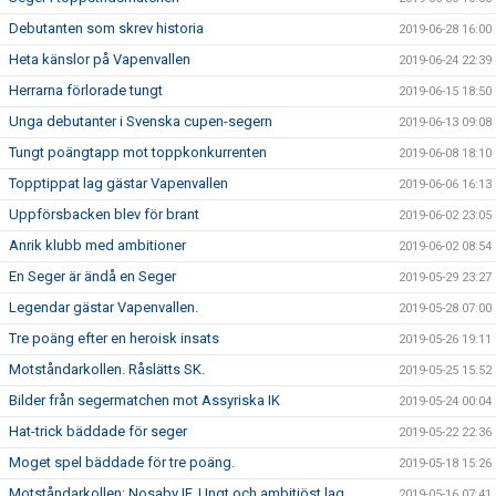
Debutanten som skrev historia
2019-06-28 16:00
Heta känslor på Vapenvallen
2019-06-24 22:39
Herrarna förlorade tungt
2019-06-15 18:50
Unga debutanter i Svenska cupen-segern
2019-06-13 09:08
Tungt poängtapp mot toppkonkurrenten
2019-06-08 18:10
Topptippat lag gästar Vapenvallen
2019-06-06 16:13
Uppförsbacken blev för brant
2019-06-02 23:05
Anrik klubb med ambitioner
2019-06-02 08:54
En Seger är ändå en Seger
2019-05-29 23:27
Legendar gästar Vapenvallen.
2019-05-28 07:00
Tre poäng efter en heroisk insats
2019-05-26 19:11
Motståndarkollen. Råslätts SK.
2019-05-25 15:52
Bilder från segermatchen mot Assyriska IK
2019-05-24 00:04
Hat-trick bäddade för seger
2019-05-22 22:36
Moget spel bäddade för tre poäng.
2019-05-18 15:26
Motståndarkollen: Nosaby IF. Ungt och ambitiöst lag
2019-05-16 07:41