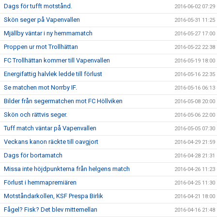
Dags för tufft motstånd.
2016-06-02 07:29
Skön seger på Vapenvallen
2016-05-31 11:25
Mjällby väntar i ny hemmamatch
2016-05-27 17:00
Proppen ur mot Trollhättan
2016-05-22 22:38
FC Trollhättan kommer till Vapenvallen
2016-05-19 18:00
Energifattig halvlek ledde till förlust
2016-05-16 22:35
Se matchen mot Norrby IF.
2016-05-16 06:13
Bilder från segermatchen mot FC Höllviken
2016-05-08 20:00
Skön och rättvis seger.
2016-05-06 22:00
Tuff match väntar på Vapenvallen
2016-05-05 07:30
Veckans kanon räckte till oavgjort
2016-04-29 21:59
Dags för bortamatch
2016-04-28 21:31
Missa inte höjdpunkterna från helgens match
2016-04-26 11:23
Förlust i hemmapremiären
2016-04-25 11:30
Motståndarkollen, KSF Prespa Birlik
2016-04-21 18:00
Fågel? Fisk? Det blev mittemellan
2016-04-16 21:48