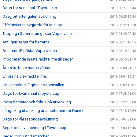
Dags för semifinal i Toyota cup
2019-08-27 08:44
Oavgjort efter galen avslutning
2019-08-25 19:54
Effektiviteten avgjorde för Mjällby
2019-08-22 15:58
Topplag i Superettan gästar Vapenvallen
2019-08-20 07:42
Äntligen seger för herrarna
2019-08-17 17:15
Asarums IF gästar Vapenvallen
2019-08-15 20:43
Imponerande insats räckte inte till seger
2019-08-10 21:19
Årets tuffaste match väntar
2019-08-08 21:17
En bra halvlek räckte inte.
2019-08-04 12:31
Hässleholms IF gästar Vapenvallen
2019-08-02 16:07
Dags för kvartsfinal i Toyota cup
2019-07-28 21:04
Rivna barriärer och fokus på utveckling
2019-07-22 08:00
Långsiktig utveckling är ambitionen för Daniel.
2019-07-15 17:59
Dags för vårsäsongsavslutning
2019-07-04 21:06
Seger och avancemang i Toyota cup
2019-07-03 16:46
Seger i toppstridsmatchen
2019-06-30 16:06