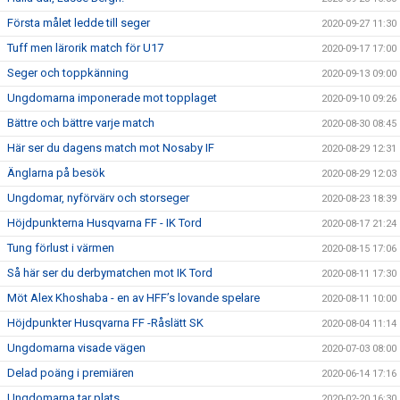
Första målet ledde till seger
2020-09-27 11:30
Tuff men lärorik match för U17
2020-09-17 17:00
Seger och toppkänning
2020-09-13 09:00
Ungdomarna imponerade mot topplaget
2020-09-10 09:26
Bättre och bättre varje match
2020-08-30 08:45
Här ser du dagens match mot Nosaby IF
2020-08-29 12:31
Änglarna på besök
2020-08-29 12:03
Ungdomar, nyförvärv och storseger
2020-08-23 18:39
Höjdpunkterna Husqvarna FF - IK Tord
2020-08-17 21:24
Tung förlust i värmen
2020-08-15 17:06
Så här ser du derbymatchen mot IK Tord
2020-08-11 17:30
Möt Alex Khoshaba - en av HFF’s lovande spelare
2020-08-11 10:00
Höjdpunkter Husqvarna FF -Råslätt SK
2020-08-04 11:14
Ungdomarna visade vägen
2020-07-03 08:00
Delad poäng i premiären
2020-06-14 17:16
Ungdomarna tar plats
2020-02-20 16:30