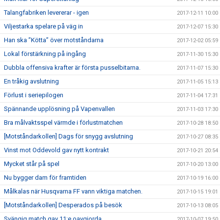
Talangfabriken levererar - igen
2017-12-11 10:00
Viljestarka spelare på väg in
2017-12-07 15:30
Han ska ”Kötta” över motståndarna
2017-12-02 05:59
Lokal förstärkning på ingång
2017-11-30 15:30
Dubbla offensiva krafter är första pusselbitarna.
2017-11-07 15:30
En tråkig avslutning
2017-11-05 15:13
Förlust i seriepilogen
2017-11-04 17:31
Spännande upplösning på Vapenvallen
2017-11-03 17:30
Bra målvaktsspel värmde i förlustmatchen
2017-10-28 18:50
[Motståndarkollen] Dags för snygg avslutning
2017-10-27 08:35
Vinst mot Oddevold gav nytt kontrakt
2017-10-21 20:54
Mycket står på spel
2017-10-20 13:00
Nu bygger dam för framtiden
2017-10-19 16:00
Målkalas när Husqvarna FF vann viktiga matchen.
2017-10-15 19:01
[Motståndarkollen] Desperados på besök
2017-10-13 08:05
Svängig match gav 11:e oavgjorda
2017-10-07 19:50