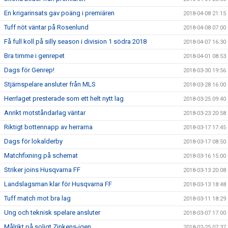
En krigarinsats gav poäng i premiären
2018-04-08 21:15
Tuff nöt väntar på Rosenlund
2018-04-08 07:00
Få full koll på silly season i division 1 södra 2018
2018-04-07 16:30
Bra timme i genrepet
2018-04-01 08:53
Dags för Genrep!
2018-03-30 19:56
Stjärnspelare ansluter från MLS
2018-03-28 16:00
Herrlaget presterade som ett helt nytt lag
2018-03-25 09:40
Anrikt motståndarlag väntar
2018-03-23 20:58
Riktigt bottennapp av herrarna
2018-03-17 17:45
Dags för lokalderby
2018-03-17 08:50
Matchfixning på schemat
2018-03-16 15:00
Striker joins Husqvarna FF
2018-03-13 20:08
Landslagsman klar för Husqvarna FF
2018-03-13 18:48
Tuff match mot bra lag
2018-03-11 18:29
Ung och teknisk spelare ansluter
2018-03-07 17:00
Målrikt på soligt Zinkens-igen
2018-02-25 07:37