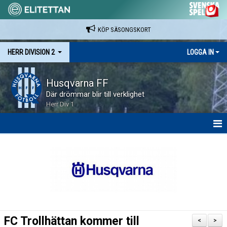
KÖP SÄSONGSKORT
HERR DIVISION 2
LOGGA IN
Husqvarna FF
Där drömmar blir till verklighet
Herr Div 1
HEM
NYHETER
KALENDER
SPELARE & LEDARE
FC Trollhättan kommer till
<
>