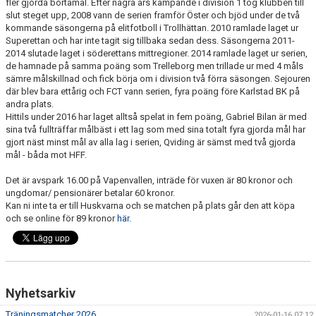
fler gjorda bortamål. Efter några års kämpande i division 1 tog klubben till
slut steget upp, 2008 vann de serien framför Öster och bjöd under de två
kommande säsongerna på elitfotboll i Trollhättan. 2010 ramlade laget ur
Superettan och har inte tagit sig tillbaka sedan dess. Säsongerna 2011-
2014 slutade laget i söderettans mittregioner. 2014 ramlade laget ur serien,
de hamnade på samma poäng som Trelleborg men trillade ur med 4 måls
sämre målskillnad och fick börja om i division två förra säsongen. Sejouren
där blev bara ettårig och FCT vann serien, fyra poäng före Karlstad BK på
andra plats.
Hittils under 2016 har laget alltså spelat in fem poäng, Gabriel Bilan är med
sina två fullträffar målbäst i ett lag som med sina totalt fyra gjorda mål har
gjort näst minst mål av alla lag i serien, Qviding är sämst med två gjorda
mål - båda mot HFF.
Det är avspark 16.00 på Vapenvallen, inträde för vuxen är 80 kronor och
ungdomar/ pensionärer betalar 60 kronor.
Kan ni inte ta er till Huskvarna och se matchen på plats går den att köpa
och se online för 89 kronor
här
.
Nyhetsarkiv
Träningsmatcher 2026
2026-01-16 07:12