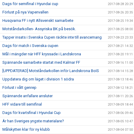
Dags för semifinal i Hyundai cup
2017-08-28 20:29
Förlust på nya Vapenvallen
2017-08-26 20:35
Husqvarna FF i nytt Allsvenskt samarbete
2017-08-25 19:34
Motståndarkollen- Assyriska BK på besök.
2017-08-25 08:00
Tapper insats i Svenska Cupen räckte inte till avancemang
2017-08-23 23:33
Dags för match i Svenska cupen
2017-08-21 14:32
Mål i mängder när HFF kryssade i Landskrona
2017-08-20 19:11
Spännande samarbete startat med Kalmar FF
2017-08-16 11:00
[UPPDATERAD] Motståndarkollen inför Landskrona BoIS
2017-08-14 15:28
Uppdatera dig om läget i division 1 södra
2017-08-13 18:46
Förlust i vått genrep
2017-08-12 18:21
Spännande anfallare ansluter
2017-08-11 20:26
HFF vidare till semifinal
2017-08-09 18:44
Dags för kvartsfinal i Hyundai Cup
2017-08-06 09:46
Är han Sveriges yngste materialare?
2017-08-05 10:47
Målskytten klar för ny klubb
2017-08-04 07:50