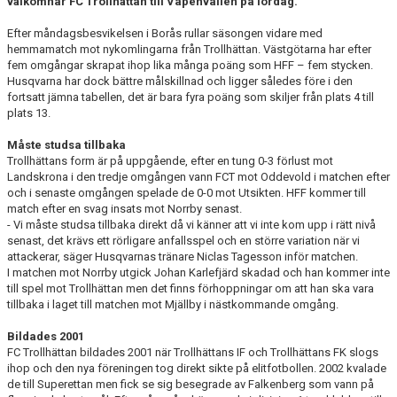
välkomnar FC Trollhättan till Vapenvallen på lördag.
Efter måndagsbesvikelsen i Borås rullar säsongen vidare med
hemmamatch mot nykomlingarna från Trollhättan. Västgötarna har efter
fem omgångar skrapat ihop lika många poäng som HFF – fem stycken.
Husqvarna har dock bättre målskillnad och ligger således före i den
fortsatt jämna tabellen, det är bara fyra poäng som skiljer från plats 4 till
plats 13.
Måste studsa tillbaka
Trollhättans form är på uppgående, efter en tung 0-3 förlust mot
Landskrona i den tredje omgången vann FCT mot Oddevold i matchen efter
och i senaste omgången spelade de 0-0 mot Utsikten. HFF kommer till
match efter en svag insats mot Norrby senast.
- Vi måste studsa tillbaka direkt då vi känner att vi inte kom upp i rätt nivå
senast, det krävs ett rörligare anfallsspel och en större variation när vi
attackerar, säger Husqvarnas tränare Niclas Tagesson inför matchen.
I matchen mot Norrby utgick Johan Karlefjärd skadad och han kommer inte
till spel mot Trollhättan men det finns förhoppningar om att han ska vara
tillbaka i laget till matchen mot Mjällby i nästkommande omgång.
Bildades 2001
FC Trollhättan bildades 2001 när Trollhättans IF och Trollhättans FK slogs
ihop och den nya föreningen tog direkt sikte på elitfotbollen. 2002 kvalade
de till Superettan men fick se sig besegrade av Falkenberg som vann på