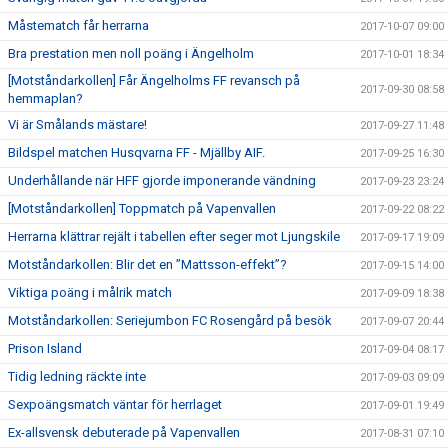
Måstematch får herrarna
2017-10-07 09:00
Bra prestation men noll poäng i Ängelholm
2017-10-01 18:34
[Motståndarkollen] Får Ängelholms FF revansch på
2017-09-30 08:58
hemmaplan?
Vi är Smålands mästare!
2017-09-27 11:48
Bildspel matchen Husqvarna FF - Mjällby AIF.
2017-09-25 16:30
Underhållande när HFF gjorde imponerande vändning
2017-09-23 23:24
[Motståndarkollen] Toppmatch på Vapenvallen
2017-09-22 08:22
Herrarna klättrar rejält i tabellen efter seger mot Ljungskile
2017-09-17 19:09
Motståndarkollen: Blir det en ”Mattsson-effekt”?
2017-09-15 14:00
Viktiga poäng i målrik match
2017-09-09 18:38
Motståndarkollen: Seriejumbon FC Rosengård på besök
2017-09-07 20:44
Prison Island
2017-09-04 08:17
Tidig ledning räckte inte
2017-09-03 09:09
Sexpoängsmatch väntar för herrlaget
2017-09-01 19:49
Ex-allsvensk debuterade på Vapenvallen
2017-08-31 07:10