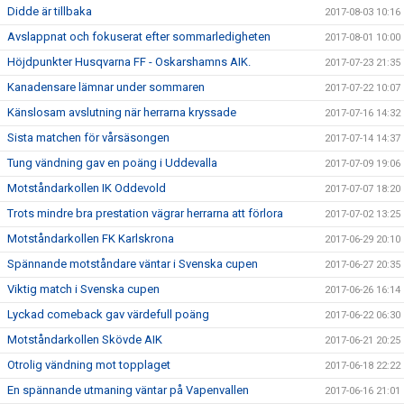
Didde är tillbaka
2017-08-03 10:16
Avslappnat och fokuserat efter sommarledigheten
2017-08-01 10:00
Höjdpunkter Husqvarna FF - Oskarshamns AIK.
2017-07-23 21:35
Kanadensare lämnar under sommaren
2017-07-22 10:07
Känslosam avslutning när herrarna kryssade
2017-07-16 14:32
Sista matchen för vårsäsongen
2017-07-14 14:37
Tung vändning gav en poäng i Uddevalla
2017-07-09 19:06
Motståndarkollen IK Oddevold
2017-07-07 18:20
Trots mindre bra prestation vägrar herrarna att förlora
2017-07-02 13:25
Motståndarkollen FK Karlskrona
2017-06-29 20:10
Spännande motståndare väntar i Svenska cupen
2017-06-27 20:35
Viktig match i Svenska cupen
2017-06-26 16:14
Lyckad comeback gav värdefull poäng
2017-06-22 06:30
Motståndarkollen Skövde AIK
2017-06-21 20:25
Otrolig vändning mot topplaget
2017-06-18 22:22
En spännande utmaning väntar på Vapenvallen
2017-06-16 21:01