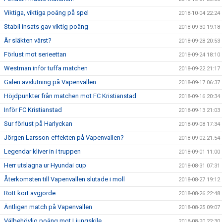
Viktiga, viktiga poäng på spel
2018-10-04 22:24
Stabil insats gav viktig poäng
2018-09-30 19:18
Är släkten värst?
2018-09-28 20:53
Förlust mot serieettan
2018-09-24 18:10
Westman inför tuffa matchen
2018-09-22 21:17
Galen avslutning på Vapenvallen
2018-09-17 06:37
Höjdpunkter från matchen mot FC Kristianstad
2018-09-16 20:34
Inför FC Kristianstad
2018-09-13 21:03
Sur förlust på Harlyckan
2018-09-08 17:34
Jörgen Larsson-effekten på Vapenvallen?
2018-09-02 21:54
Legendar kliver in i truppen
2018-09-01 11:00
Herr utslagna ur Hyundai cup
2018-08-31 07:31
Återkomsten till Vapenvallen slutade i moll
2018-08-27 19:12
Rött kort avgjorde
2018-08-26 22:48
Äntligen match på Vapenvallen
2018-08-25 09:07
Välbehövlig poäng mot Ljungskile
2018-08-20 22:30