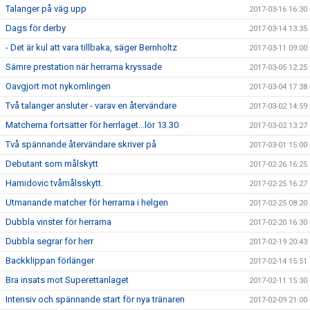
Talanger på väg upp
2017-03-16 16:30
Dags för derby
2017-03-14 13:35
- Det är kul att vara tillbaka, säger Bernholtz
2017-03-11 09:00
Sämre prestation när herrarna kryssade
2017-03-05 12:25
Oavgjort mot nykomlingen
2017-03-04 17:38
Två talanger ansluter - varav en återvändare
2017-03-02 14:59
Matcherna fortsätter för herrlaget...lör 13.30
2017-03-02 13:27
Två spännande återvändare skriver på
2017-03-01 15:00
Debutant som målskytt
2017-02-26 16:25
Hamidovic tvåmålsskytt.
2017-02-25 16:27
Utmanande matcher för herrarna i helgen
2017-02-25 08:20
Dubbla vinster för herrarna
2017-02-20 16:30
Dubbla segrar för herr
2017-02-19 20:43
Backklippan förlänger
2017-02-14 15:51
Bra insats mot Superettanlaget
2017-02-11 15:30
Intensiv och spännande start för nya tränaren
2017-02-09 21:00