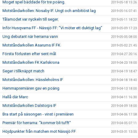
Moget spel bäddade för tre poäng.
2019-05-18 15:26
Motståndarkollen: Nosaby IF. Ungt och ambitiöst lag
2019-05-16 07:41
Tålamodet var nyckeln till seger.
2019-05-11 18:22
Inför Husqvarna FF - Nässjö FF: ”Vi möter ett duktigt lag”
2019-05-09 17:23
Ung debutant när herrarna vann
2019-05-05 08:00
Motståndarkollen Asarums IF FK
2019-05-02 21:45
Första förlusten efter sent mål
2019-04-27 20:16
Motståndarkollen FK Karlskrona
2019-04-23 18:00
Seger i tillknäppt match
2019-04-19 18:47
Motståndarkollen: Hässleholms IF
2019-04-18 18:40
Hemmapremiären gav en poäng
2019-04-13 18:00
Hallå där Marc
2019-04-11 16:30
Motståndarkollen Dalstorps IF
2019-04-09 18:00
Bra start på säsongen - vinst i premiären
2019-04-06 17:58
Premiär för herrarna: "kommer bli tufft"
2019-04-05 07:11
Höjdpunkter från matchen mot Nässjö FF
2019-03-31 13:55