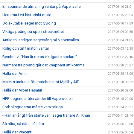
En spännande utmaning väntar på Vapenvallen
2017-06-16 21:01
Herrarna i ett historiskt möte
2017-06-15 20:53
Odiskutabel seger mot Qviding
2017-06-10 17:59
Viktiga poäng på spel i streckmötet
2017-06-09 09:50
Äntligen, äntligen segersång på Vapenvallen
2017-06-04 21:05
Rolig och tuff match väntar
2017-06-03 15:35
Bernholtz: "Han är deras viktigaste spelare"
2017-06-02 22:46
Närmare tre poäng går det knappast att komma
2017-05-28 20:27
Hallå där Amir!
2017-05-28 13:08
Maleks tankar inför matchen mot Mjällby AIF
2017-05-28 08:22
Hallå där Arber Hasani!
2017-05-20 09:00
HFF-Legendar återvänder till Vapenvallen
2017-05-18 20:05
Fotbollsgudarna måste vara tokiga
2017-05-14 20:27
- Han är långt från startelvan, säger tränare Ali Khan
2017-05-11 21:14
Så nära, så nära, så nära
2017-05-06 19:00
Hallå där Vincent!
2017-05-06 08:34