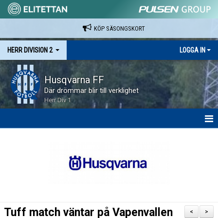
KÖP SÄSONGSKORT
HERR DIVISION 2
LOGGA IN
Husqvarna FF
Där drömmar blir till verklighet
Herr Div 1
HEM
NYHETER
KALENDER
SPELARE & LEDARE
Tuff match väntar på Vapenvallen
<
>