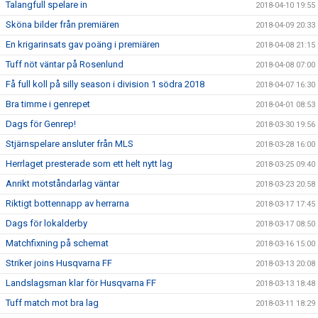
Talangfull spelare in
2018-04-10 19:55
Sköna bilder från premiären
2018-04-09 20:33
En krigarinsats gav poäng i premiären
2018-04-08 21:15
Tuff nöt väntar på Rosenlund
2018-04-08 07:00
Få full koll på silly season i division 1 södra 2018
2018-04-07 16:30
Bra timme i genrepet
2018-04-01 08:53
Dags för Genrep!
2018-03-30 19:56
Stjärnspelare ansluter från MLS
2018-03-28 16:00
Herrlaget presterade som ett helt nytt lag
2018-03-25 09:40
Anrikt motståndarlag väntar
2018-03-23 20:58
Riktigt bottennapp av herrarna
2018-03-17 17:45
Dags för lokalderby
2018-03-17 08:50
Matchfixning på schemat
2018-03-16 15:00
Striker joins Husqvarna FF
2018-03-13 20:08
Landslagsman klar för Husqvarna FF
2018-03-13 18:48
Tuff match mot bra lag
2018-03-11 18:29