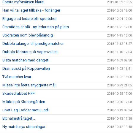
Första nyförvärven klara!
2019-01-02 19:55
Han vill ta laget tillbaka - förlänger
2018-12-05 18:00
Engagerad ledare blir sportchef
2018-12-04 17:00
Framtiden är blå - ny ledarstab på plats
2018-11-21 17:00
Södraiten som blev blårandig
2018-11-15 16:00
Dubbla talanger till prestigematchen
2018-11-12 18:27
Dubbla förlorare på Vapenvallen
2018-11-10 17:04
Sista matchen med gänget
2018-11-09 09:30
Dramatiskt på Kopparvallen
2018-11-03 16:51
Två matcher kvar
2018-11-02 18:00
Missa inte årets snyggaste mål!
2018-10-29 21:05
Skadedrabbat HFF
2018-10-25 17:00
Mörker på Klostergården
2018-10-20 17:08
Livat Lag Laddar mot Lund
2018-10-19 09:14
Ett halmstrå taget...
2018-10-13 17:38
Ny match nya utmaningar
2018-10-12 19:48