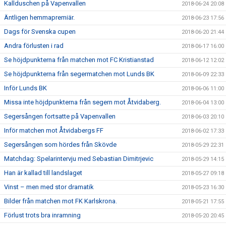
Kallduschen på Vapenvallen
2018-06-24 20:08
Äntligen hemmapremiär.
2018-06-23 17:56
Dags för Svenska cupen
2018-06-20 21:44
Andra förlusten i rad
2018-06-17 16:00
Se höjdpunkterna från matchen mot FC Kristianstad
2018-06-12 12:02
Se höjdpunkterna från segermatchen mot Lunds BK
2018-06-09 22:33
Inför Lunds BK
2018-06-06 11:00
Missa inte höjdpunkterna från segern mot Åtvidaberg.
2018-06-04 13:00
Segersången fortsatte på Vapenvallen
2018-06-03 20:10
Inför matchen mot Åtvidabergs FF
2018-06-02 17:33
Segersången som hördes från Skövde
2018-05-29 22:31
Matchdag: Spelarintervju med Sebastian Dimitrjevic
2018-05-29 14:15
Han är kallad till landslaget
2018-05-27 09:18
Vinst – men med stor dramatik
2018-05-23 16:30
Bilder från matchen mot FK Karlskrona.
2018-05-21 17:55
Förlust trots bra inramning
2018-05-20 20:45