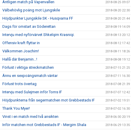
Äntligen match på Vapenvallen
2018-08-25 09:07
Välbehövlig poäng mot Ljungskile
2018-08-20 22:30
Höjdpunkter Ljungskile SK - Husqvarna FF
2018-08-20 21:44
Dags för omstart av Söderettan
2018-08-19 14:09
Intervju med nyförvärvet Shkelqim Krasniqi.
2018-08-13 20:12
Offensiv kraft flyttar in
2018-08-12 17:42
Välkommen Joachim!
2018-08-11 18:26
Hallå där Benjamin…!
2018-08-08 19:12
Förlust i viktiga streckmatchen
2018-07-15 21:25
Ännu en sexpoängsmatch väntar
2018-07-11 16:30
Förlust trots övertag
2018-07-08 21:39
Intervju med Sulejmen inför Torns IF
2018-07-07 12:42
Höjdpunkterna från segermatchen mot Grebbestads IF
2018-07-02 19:51
Thank You Myer!
2018-07-02 16:30
Vinst i en match med två ansikten
2018-06-30 20:19
Inför matchen mot Grebbestads IF - Mergim Shala
2018-06-29 13:35