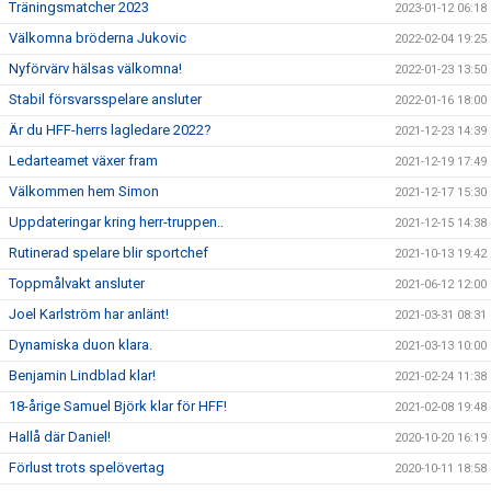
Träningsmatcher 2023
2023-01-12 06:18
Välkomna bröderna Jukovic
2022-02-04 19:25
Nyförvärv hälsas välkomna!
2022-01-23 13:50
Stabil försvarsspelare ansluter
2022-01-16 18:00
Är du HFF-herrs lagledare 2022?
2021-12-23 14:39
Ledarteamet växer fram
2021-12-19 17:49
Välkommen hem Simon
2021-12-17 15:30
Uppdateringar kring herr-truppen..
2021-12-15 14:38
Rutinerad spelare blir sportchef
2021-10-13 19:42
Toppmålvakt ansluter
2021-06-12 12:00
Joel Karlström har anlänt!
2021-03-31 08:31
Dynamiska duon klara.
2021-03-13 10:00
Benjamin Lindblad klar!
2021-02-24 11:38
18-årige Samuel Björk klar för HFF!
2021-02-08 19:48
Hallå där Daniel!
2020-10-20 16:19
Förlust trots spelövertag
2020-10-11 18:58