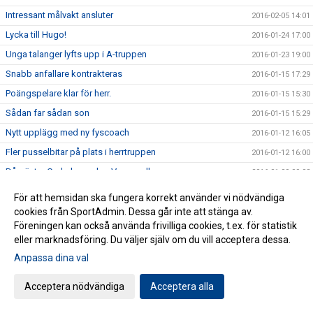
Intressant målvakt ansluter
2016-02-05 14:01
Lycka till Hugo!
2016-01-24 17:00
Unga talanger lyfts upp i A-truppen
2016-01-23 19:00
Snabb anfallare kontrakteras
2016-01-15 17:29
Poängspelare klar för herr.
2016-01-15 15:30
Sådan far sådan son
2016-01-15 15:29
Nytt upplägg med ny fyscoach
2016-01-12 16:05
Fler pusselbitar på plats i herrtruppen
2016-01-12 16:00
Då gästar Cederbergs lag Vapenvallen.
2016-01-09 09:08
Herrarna stärker defensiven med karaktärspelare
2016-01-08 18:00
För att hemsidan ska fungera korrekt använder vi nödvändiga
Harmonisk tränare på årets första träningspass
cookies från SportAdmin. Dessa går inte att stänga av.
2016-01-07 16:00
Föreningen kan också använda frivilliga cookies, t.ex. för statistik
Tack för 5 år i HFF-tröjan
2015-12-28 17:00
eller marknadsföring. Du väljer själv om du vill acceptera dessa.
Två legendarer hyllades i traditionella träningsmatchen
2015-12-20 09:45
Anpassa dina val
Gott och blandat från säsongen som varit
2015-11-05 19:18
Acceptera nödvändiga
Acceptera alla
Förlust i epilogen
2015-11-02 18:24
Säsongsavslutning på Vapenvallen
2015-10-31 14:36