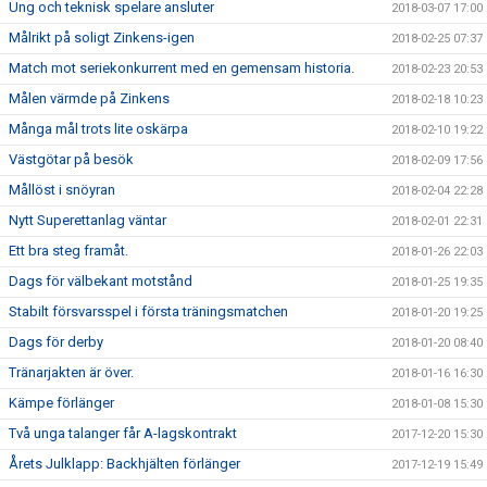
Ung och teknisk spelare ansluter
2018-03-07 17:00
Målrikt på soligt Zinkens-igen
2018-02-25 07:37
Match mot seriekonkurrent med en gemensam historia.
2018-02-23 20:53
Målen värmde på Zinkens
2018-02-18 10:23
Många mål trots lite oskärpa
2018-02-10 19:22
Västgötar på besök
2018-02-09 17:56
Mållöst i snöyran
2018-02-04 22:28
Nytt Superettanlag väntar
2018-02-01 22:31
Ett bra steg framåt.
2018-01-26 22:03
Dags för välbekant motstånd
2018-01-25 19:35
Stabilt försvarsspel i första träningsmatchen
2018-01-20 19:25
Dags för derby
2018-01-20 08:40
Tränarjakten är över.
2018-01-16 16:30
Kämpe förlänger
2018-01-08 15:30
Två unga talanger får A-lagskontrakt
2017-12-20 15:30
Årets Julklapp: Backhjälten förlänger
2017-12-19 15:49