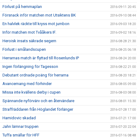
Förlust på hemmaplan
2016-09-11 20:45
Försnack inför matchen mot Utsiktens BK
2016-09-10 08:44
En halvlek räckte till kryss mot jumbon
2016-09-03 18:20
Inför matchen mot Tvååkers IF.
2016-09-02 18:16
Heroisk insats säkrade segern
2016-08-28 21:30
Förlust i smålandscupen
2016-08-25 06:18
Herrarnas match är flyttad till Rosenlunds IP
2016-08-24 20:00
Ingen förlängning för Tagesson
2016-08-22 21:00
Debutant ordnade poäng för herrarna
2016-08-20 18:21
Avancemang med förhinder
2016-08-05 09:00
Missa inte kvällens derby i cupen
2016-08-03 08:00
Spännande nyförvärv och en återvändare
2016-08-01 15:30
Straffräddaren från Höglandet förlänger
2016-07-28 17:00
Hamidovic skadad
2016-07-21 17:00
Jahn lämnar truppen
2016-07-20 22:04
Tuffa smällar för HFF
2016-07-16 08:48