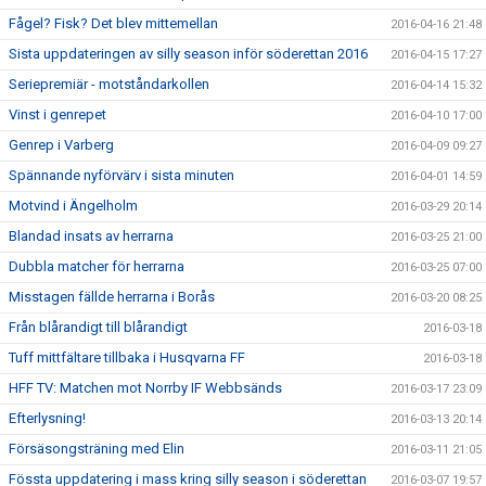
Fågel? Fisk? Det blev mittemellan
2016-04-16 21:48
Sista uppdateringen av silly season inför söderettan 2016
2016-04-15 17:27
Seriepremiär - motståndarkollen
2016-04-14 15:32
Vinst i genrepet
2016-04-10 17:00
Genrep i Varberg
2016-04-09 09:27
Spännande nyförvärv i sista minuten
2016-04-01 14:59
Motvind i Ängelholm
2016-03-29 20:14
Blandad insats av herrarna
2016-03-25 21:00
Dubbla matcher för herrarna
2016-03-25 07:00
Misstagen fällde herrarna i Borås
2016-03-20 08:25
Från blårandigt till blårandigt
2016-03-18
Tuff mittfältare tillbaka i Husqvarna FF
2016-03-18
HFF TV: Matchen mot Norrby IF Webbsänds
2016-03-17 23:09
Efterlysning!
2016-03-13 20:14
Försäsongsträning med Elin
2016-03-11 21:05
Fössta uppdatering i mass kring silly season i söderettan
2016-03-07 19:57