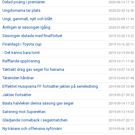
Delad poäng i premiären
2020-06-14 17:16
Ungdomarna tar plats
2020-02-20 16:30
Ungt, gammalt, nytt och blått
2020-02-09 17:49
Äntligen är säsongen igång
2020-01-08 07:12
Säsongen slutade med finalförlust
2019-10-20 13:22
Finaldags i Toyota cup
2019-10-16 20:11
- Det känns bara tomt
2019-10-13 09:40
Rafflande upplösning
2019-10-11 17:30
Taktiskt drag gav seger för herrarna
2019-10-07 15:23
Tätstriden hårdnar
2019-10-04 07:48
Effektivt Husqvarna FF fortsätter jakten på serieledning
2019-09-29 10:48
Jakten fortsätter
2019-09-27 09:32
Bästa halvleken denna säsong gav seger
2019-09-14 17:23
Satsning mot Superettan
2019-09-13 19:07
Glädjande comeback i segermatchen
2019-09-07 20:11
Ny tränare och offensiva nyförvärv
2019-09-06 18:32