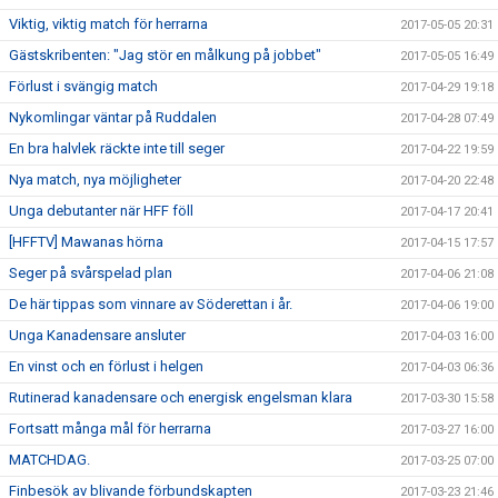
Viktig, viktig match för herrarna
2017-05-05 20:31
Gästskribenten: "Jag stör en målkung på jobbet"
2017-05-05 16:49
Förlust i svängig match
2017-04-29 19:18
Nykomlingar väntar på Ruddalen
2017-04-28 07:49
En bra halvlek räckte inte till seger
2017-04-22 19:59
Nya match, nya möjligheter
2017-04-20 22:48
Unga debutanter när HFF föll
2017-04-17 20:41
[HFFTV] Mawanas hörna
2017-04-15 17:57
Seger på svårspelad plan
2017-04-06 21:08
De här tippas som vinnare av Söderettan i år.
2017-04-06 19:00
Unga Kanadensare ansluter
2017-04-03 16:00
En vinst och en förlust i helgen
2017-04-03 06:36
Rutinerad kanadensare och energisk engelsman klara
2017-03-30 15:58
Fortsatt många mål för herrarna
2017-03-27 16:00
MATCHDAG.
2017-03-25 07:00
Finbesök av blivande förbundskapten
2017-03-23 21:46