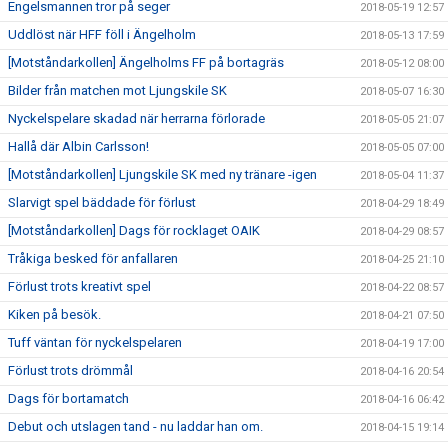
Engelsmannen tror på seger
2018-05-19 12:57
Uddlöst när HFF föll i Ängelholm
2018-05-13 17:59
[Motståndarkollen] Ängelholms FF på bortagräs
2018-05-12 08:00
Bilder från matchen mot Ljungskile SK
2018-05-07 16:30
Nyckelspelare skadad när herrarna förlorade
2018-05-05 21:07
Hallå där Albin Carlsson!
2018-05-05 07:00
[Motståndarkollen] Ljungskile SK med ny tränare -igen
2018-05-04 11:37
Slarvigt spel bäddade för förlust
2018-04-29 18:49
[Motståndarkollen] Dags för rocklaget OAIK
2018-04-29 08:57
Tråkiga besked för anfallaren
2018-04-25 21:10
Förlust trots kreativt spel
2018-04-22 08:57
Kiken på besök.
2018-04-21 07:50
Tuff väntan för nyckelspelaren
2018-04-19 17:00
Förlust trots drömmål
2018-04-16 20:54
Dags för bortamatch
2018-04-16 06:42
Debut och utslagen tand - nu laddar han om.
2018-04-15 19:14