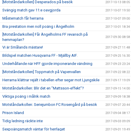
[Motståndarkollen] Desperados på besök
2017-10-13 08:05
Svängig match gav 11:e oavgjorda
2017-10-07 19:50
Måstematch får herrarna
2017-10-07 09:00
Bra prestation men noll poäng i Ängelholm
2017-10-01 18:34
[Motståndarkollen] Får Ängelholms FF revansch på
2017-09-30 08:58
hemmaplan?
Vi är Smålands mästare!
2017-09-27 11:48
Bildspel matchen Husqvarna FF - Mjällby AIF.
2017-09-25 16:30
Underhållande när HFF gjorde imponerande vändning
2017-09-23 23:24
[Motståndarkollen] Toppmatch på Vapenvallen
2017-09-22 08:22
Herrarna klättrar rejält i tabellen efter seger mot Ljungskile
2017-09-17 19:09
Motståndarkollen: Blir det en ”Mattsson-effekt”?
2017-09-15 14:00
Viktiga poäng i målrik match
2017-09-09 18:38
Motståndarkollen: Seriejumbon FC Rosengård på besök
2017-09-07 20:44
Prison Island
2017-09-04 08:17
Tidig ledning räckte inte
2017-09-03 09:09
Sexpoängsmatch väntar för herrlaget
2017-09-01 19:49