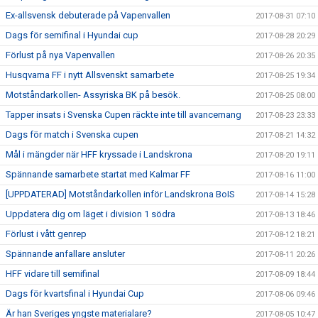
Ex-allsvensk debuterade på Vapenvallen
2017-08-31 07:10
Dags för semifinal i Hyundai cup
2017-08-28 20:29
Förlust på nya Vapenvallen
2017-08-26 20:35
Husqvarna FF i nytt Allsvenskt samarbete
2017-08-25 19:34
Motståndarkollen- Assyriska BK på besök.
2017-08-25 08:00
Tapper insats i Svenska Cupen räckte inte till avancemang
2017-08-23 23:33
Dags för match i Svenska cupen
2017-08-21 14:32
Mål i mängder när HFF kryssade i Landskrona
2017-08-20 19:11
Spännande samarbete startat med Kalmar FF
2017-08-16 11:00
[UPPDATERAD] Motståndarkollen inför Landskrona BoIS
2017-08-14 15:28
Uppdatera dig om läget i division 1 södra
2017-08-13 18:46
Förlust i vått genrep
2017-08-12 18:21
Spännande anfallare ansluter
2017-08-11 20:26
HFF vidare till semifinal
2017-08-09 18:44
Dags för kvartsfinal i Hyundai Cup
2017-08-06 09:46
Är han Sveriges yngste materialare?
2017-08-05 10:47