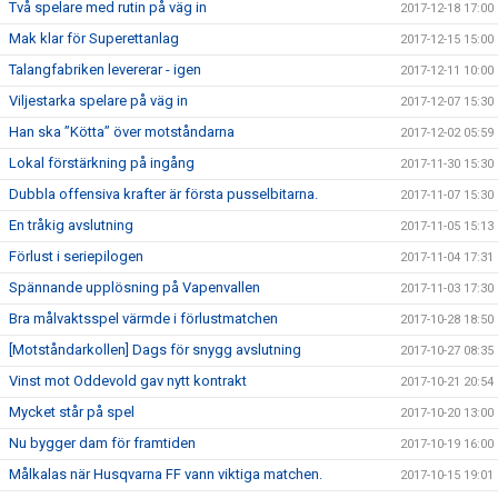
Två spelare med rutin på väg in
2017-12-18 17:00
Mak klar för Superettanlag
2017-12-15 15:00
Talangfabriken levererar - igen
2017-12-11 10:00
Viljestarka spelare på väg in
2017-12-07 15:30
Han ska ”Kötta” över motståndarna
2017-12-02 05:59
Lokal förstärkning på ingång
2017-11-30 15:30
Dubbla offensiva krafter är första pusselbitarna.
2017-11-07 15:30
En tråkig avslutning
2017-11-05 15:13
Förlust i seriepilogen
2017-11-04 17:31
Spännande upplösning på Vapenvallen
2017-11-03 17:30
Bra målvaktsspel värmde i förlustmatchen
2017-10-28 18:50
[Motståndarkollen] Dags för snygg avslutning
2017-10-27 08:35
Vinst mot Oddevold gav nytt kontrakt
2017-10-21 20:54
Mycket står på spel
2017-10-20 13:00
Nu bygger dam för framtiden
2017-10-19 16:00
Målkalas när Husqvarna FF vann viktiga matchen.
2017-10-15 19:01