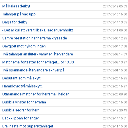
Målkalas i derbyt
2017-03-19 05:03
Talanger på väg upp
2017-03-16 16:30
Dags för derby
2017-03-14 13:35
- Det är kul att vara tillbaka, säger Bernholtz
2017-03-11 09:00
Sämre prestation när herrarna kryssade
2017-03-05 12:25
Oavgjort mot nykomlingen
2017-03-04 17:38
Två talanger ansluter - varav en återvändare
2017-03-02 14:59
Matcherna fortsätter för herrlaget...lör 13.30
2017-03-02 13:27
Två spännande återvändare skriver på
2017-03-01 15:00
Debutant som målskytt
2017-02-26 16:25
Hamidovic tvåmålsskytt.
2017-02-25 16:27
Utmanande matcher för herrarna i helgen
2017-02-25 08:20
Dubbla vinster för herrarna
2017-02-20 16:30
Dubbla segrar för herr
2017-02-19 20:43
Backklippan förlänger
2017-02-14 15:51
Bra insats mot Superettanlaget
2017-02-11 15:30