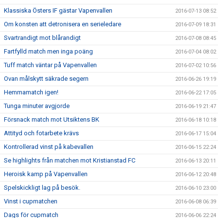
Klassiska Östers IF gästar Vapenvallen
2016-07-13 08:52
Om konsten att detronisera en serieledare
2016-07-09 18:31
Svartrandigt mot blårandigt
2016-07-08 08:45
Fartfylld match men inga poäng
2016-07-04 08:02
Tuff match väntar på Vapenvallen
2016-07-02 10:56
Ovan målskytt säkrade segern
2016-06-26 19:19
Hemmamatch igen!
2016-06-22 17:05
Tunga minuter avgjorde
2016-06-19 21:47
Försnack match mot Utsiktens BK
2016-06-18 10:18
Attityd och fotarbete krävs
2016-06-17 15:04
Kontrollerad vinst på kabevallen
2016-06-15 22:24
Se highlights från matchen mot Kristianstad FC
2016-06-13 20:11
Heroisk kamp på Vapenvallen
2016-06-12 20:48
Spelskickligt lag på besök.
2016-06-10 23:00
Vinst i cupmatchen
2016-06-08 06:39
Dags för cupmatch
2016-06-06 22:24