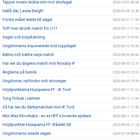
Tapper insats räckte inte mot storlaget
2020-10-01 08:28
Hallå där, Lasse Bergh!
2020-09-28 16:30
Första målet ledde till seger
2020-09-27 11:30
Tuff men lärorik match för U17
2020-09-17 17:00
Seger och toppkänning
2020-09-13 09:00
Ungdomarna imponerade mot topplaget
2020-09-10 09:26
Bättre och bättre varje match
2020-08-30 08:45
Här ser du dagens match mot Nosaby IF
2020-08-29 12:31
Änglarna på besök
2020-08-29 12:03
Ungdomar, nyförvärv och storseger
2020-08-23 18:39
Höjdpunkterna Husqvarna FF - IK Tord
2020-08-17 21:24
Tung förlust i värmen
2020-08-15 17:06
Så här ser du derbymatchen mot IK Tord
2020-08-11 17:30
Möt Alex Khoshaba - en av HFF’s lovande spelare
2020-08-11 10:00
Höjdpunkter Husqvarna FF -Råslätt SK
2020-08-04 11:14
Ungdomarna visade vägen
2020-07-03 08:00