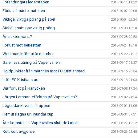
Förändringar i ledarstaben
2018-10-11 11:22
Förlust i måste matchen.
2018-10-07 20:00
Viktiga, viktiga poäng på spel
2018-10-04 22:24
Stabil insats gav viktig poäng
2018-09-30 19:18
Är släkten värst?
2018-09-28 20:53
Förlust mot serieettan
2018-09-24 18:10
Westman inför tuffa matchen
2018-09-22 21:17
Galen avslutning på Vapenvallen
2018-09-17 06:37
Höjdpunkter från matchen mot FC Kristianstad
2018-09-16 20:34
Inför FC Kristianstad
2018-09-13 21:03
Sur förlust på Harlyckan
2018-09-08 17:34
Jörgen Larsson-effekten på Vapenvallen?
2018-09-02 21:54
Legendar kliver in i truppen
2018-09-01 11:00
Herr utslagna ur Hyundai cup
2018-08-31 07:31
Återkomsten till Vapenvallen slutade i moll
2018-08-27 19:12
Rött kort avgjorde
2018-08-26 22:48