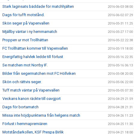
Stark laginsats bäddade för matchhjälten
2016-06-03 08:00
Dags för tufft motstånd.
2016-06-02 07:29
Skön seger på Vapenvallen
2016-05-31 11:25
Mjällby väntar i ny hemmamatch
2016-05-27 17:00
Proppen ur mot Trollhättan
2016-05-22 22:38
FC Trollhättan kommer till Vapenvallen
2016-05-19 18:00
Energifattig halvlek ledde till förlust
2016-05-16 22:35
Se matchen mot Norrby IF.
2016-05-16 06:13
Bilder från segermatchen mot FC Höllviken
2016-05-08 20:00
Skön och rättvis seger.
2016-05-06 22:00
Tuff match väntar på Vapenvallen
2016-05-05 07:30
Veckans kanon räckte till oavgjort
2016-04-29 21:59
Dags för bortamatch
2016-04-28 21:31
Missa inte höjdpunkterna från helgens match
2016-04-26 11:23
Förlust i hemmapremiären
2016-04-25 11:30
Motståndarkollen, KSF Prespa Birlik
2016-04-21 18:00