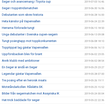
Seger och avancemang i Toyota cup
2019-07-03 16:46
Seger i toppstridsmatchen
2019-06-30 16:06
Debutanten som skrev historia
2019-06-28 16:00
Heta känslor på Vapenvallen
2019-06-24 22:39
Herrarna förlorade tungt
2019-06-15 18:50
Unga debutanter i Svenska cupen-segern
2019-06-13 09:08
Tungt poängtapp mot toppkonkurrenten
2019-06-08 18:10
Topptippat lag gästar Vapenvallen
2019-06-06 16:13
Uppförsbacken blev för brant
2019-06-02 23:05
Anrik klubb med ambitioner
2019-06-02 08:54
En Seger är ändå en Seger
2019-05-29 23:27
Legendar gästar Vapenvallen.
2019-05-28 07:00
Tre poäng efter en heroisk insats
2019-05-26 19:11
Motståndarkollen. Råslätts SK.
2019-05-25 15:52
Bilder från segermatchen mot Assyriska IK
2019-05-24 00:04
Hat-trick bäddade för seger
2019-05-22 22:36