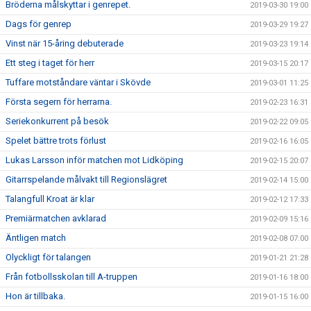
Bröderna målskyttar i genrepet.
2019-03-30 19:00
Dags för genrep
2019-03-29 19:27
Vinst när 15-åring debuterade
2019-03-23 19:14
Ett steg i taget för herr
2019-03-15 20:17
Tuffare motståndare väntar i Skövde
2019-03-01 11:25
Första segern för herrarna.
2019-02-23 16:31
Seriekonkurrent på besök
2019-02-22 09:05
Spelet bättre trots förlust
2019-02-16 16:05
Lukas Larsson inför matchen mot Lidköping
2019-02-15 20:07
Gitarrspelande målvakt till Regionslägret
2019-02-14 15:00
Talangfull Kroat är klar
2019-02-12 17:33
Premiärmatchen avklarad
2019-02-09 15:16
Äntligen match
2019-02-08 07:00
Olyckligt för talangen
2019-01-21 21:28
Från fotbollsskolan till A-truppen
2019-01-16 18:00
Hon är tillbaka.
2019-01-15 16:00