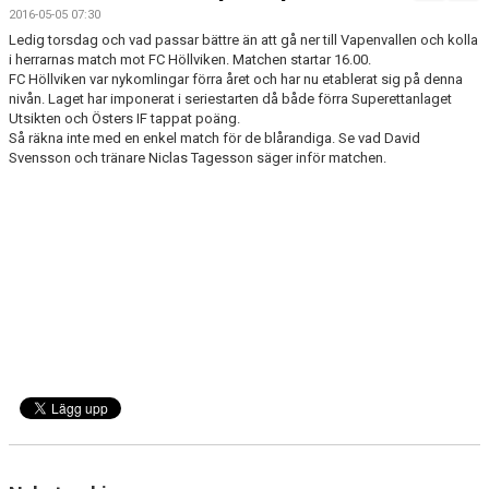
MATCHER
2016-05-05 07:30
Ledig torsdag och vad passar bättre än att gå ner till Vapenvallen och kolla
i herrarnas match mot FC Höllviken. Matchen startar 16.00.
FC Höllviken var nykomlingar förra året och har nu etablerat sig på denna
nivån. Laget har imponerat i seriestarten då både förra Superettanlaget
Utsikten och Östers IF tappat poäng.
Så räkna inte med en enkel match för de blårandiga. Se vad David
Svensson och tränare Niclas Tagesson säger inför matchen.