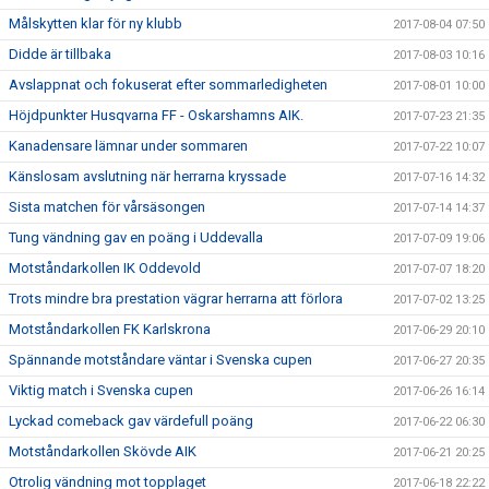
Målskytten klar för ny klubb
2017-08-04 07:50
Didde är tillbaka
2017-08-03 10:16
Avslappnat och fokuserat efter sommarledigheten
2017-08-01 10:00
Höjdpunkter Husqvarna FF - Oskarshamns AIK.
2017-07-23 21:35
Kanadensare lämnar under sommaren
2017-07-22 10:07
Känslosam avslutning när herrarna kryssade
2017-07-16 14:32
Sista matchen för vårsäsongen
2017-07-14 14:37
Tung vändning gav en poäng i Uddevalla
2017-07-09 19:06
Motståndarkollen IK Oddevold
2017-07-07 18:20
Trots mindre bra prestation vägrar herrarna att förlora
2017-07-02 13:25
Motståndarkollen FK Karlskrona
2017-06-29 20:10
Spännande motståndare väntar i Svenska cupen
2017-06-27 20:35
Viktig match i Svenska cupen
2017-06-26 16:14
Lyckad comeback gav värdefull poäng
2017-06-22 06:30
Motståndarkollen Skövde AIK
2017-06-21 20:25
Otrolig vändning mot topplaget
2017-06-18 22:22