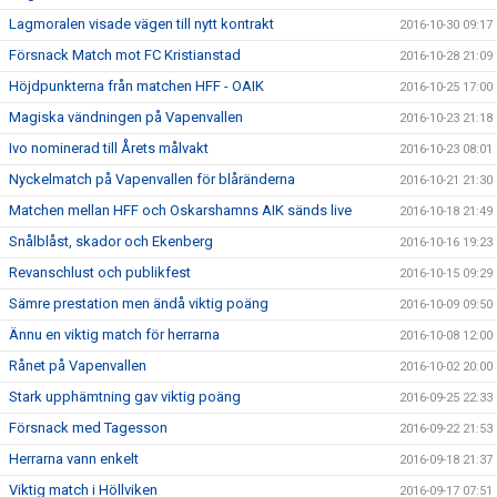
Lagmoralen visade vägen till nytt kontrakt
2016-10-30 09:17
Försnack Match mot FC Kristianstad
2016-10-28 21:09
Höjdpunkterna från matchen HFF - OAIK
2016-10-25 17:00
Magiska vändningen på Vapenvallen
2016-10-23 21:18
Ivo nominerad till Årets målvakt
2016-10-23 08:01
Nyckelmatch på Vapenvallen för blåränderna
2016-10-21 21:30
Matchen mellan HFF och Oskarshamns AIK sänds live
2016-10-18 21:49
Snålblåst, skador och Ekenberg
2016-10-16 19:23
Revanschlust och publikfest
2016-10-15 09:29
Sämre prestation men ändå viktig poäng
2016-10-09 09:50
Ännu en viktig match för herrarna
2016-10-08 12:00
Rånet på Vapenvallen
2016-10-02 20:00
Stark upphämtning gav viktig poäng
2016-09-25 22:33
Försnack med Tagesson
2016-09-22 21:53
Herrarna vann enkelt
2016-09-18 21:37
Viktig match i Höllviken
2016-09-17 07:51