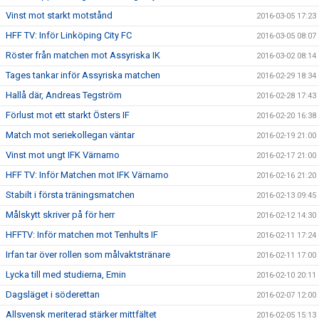
Vinst mot starkt motstånd
2016-03-05 17:23
HFF TV: Inför Linköping City FC
2016-03-05 08:07
Röster från matchen mot Assyriska IK
2016-03-02 08:14
Tages tankar inför Assyriska matchen
2016-02-29 18:34
Hallå där, Andreas Tegström
2016-02-28 17:43
Förlust mot ett starkt Östers IF
2016-02-20 16:38
Match mot seriekollegan väntar
2016-02-19 21:00
Vinst mot ungt IFK Värnamo
2016-02-17 21:00
HFF TV: Inför Matchen mot IFK Värnamo
2016-02-16 21:20
Stabilt i första träningsmatchen
2016-02-13 09:45
Målskytt skriver på för herr
2016-02-12 14:30
HFFTV: Inför matchen mot Tenhults IF
2016-02-11 17:24
Irfan tar över rollen som målvaktstränare
2016-02-11 17:00
Lycka till med studierna, Emin
2016-02-10 20:11
Dagsläget i söderettan
2016-02-07 12:00
Allsvensk meriterad stärker mittfältet
2016-02-05 15:13