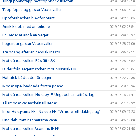
Tungt poängtapp mot toppkonkurrenten
2019-06-08 18:10
Topptippat lag gästar Vapenvallen
2019-06-06 16:13
Uppförsbacken blev för brant
2019-06-02 23:05
Anrik klubb med ambitioner
2019-06-02 08:54
En Seger är ändå en Seger
2019-05-29 23:27
Legendar gästar Vapenvallen.
2019-05-28 07:00
Tre poäng efter en heroisk insats
2019-05-26 19:11
Motståndarkollen. Råslätts SK.
2019-05-25 15:52
Bilder från segermatchen mot Assyriska IK
2019-05-24 00:04
Hat-trick bäddade för seger
2019-05-22 22:36
Moget spel bäddade för tre poäng.
2019-05-18 15:26
Motståndarkollen: Nosaby IF. Ungt och ambitiöst lag
2019-05-16 07:41
Tålamodet var nyckeln till seger.
2019-05-11 18:22
Inför Husqvarna FF - Nässjö FF: ”Vi möter ett duktigt lag”
2019-05-09 17:23
Ung debutant när herrarna vann
2019-05-05 08:00
Motståndarkollen Asarums IF FK
2019-05-02 21:45