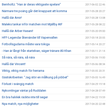
Bernholtz: "Han är deras viktigaste spelare"
2017-06-02 22:46
Närmare tre poäng går det knappast att komma
2017-05-28 20:27
Hallå där Amir!
2017-05-28 13:08
Maleks tankar inför matchen mot Mjällby AIF
2017-05-28 08:22
Hallå där Arber Hasani!
2017-05-20 09:00
HFF-Legendar återvänder till Vapenvallen
2017-05-18 20:05
Fotbollsgudarna måste vara tokiga
2017-05-14 20:27
- Han är långt från startelvan, säger tränare Ali Khan
2017-05-11 21:14
Så nära, så nära, så nära
2017-05-06 19:00
Hallå där Vincent!
2017-05-06 08:34
Viktig, viktig match för herrarna
2017-05-05 20:31
Gästskribenten: "Jag stör en målkung på jobbet"
2017-05-05 16:49
Förlust i svängig match
2017-04-29 19:18
Nykomlingar väntar på Ruddalen
2017-04-28 07:49
En bra halvlek räckte inte till seger
2017-04-22 19:59
Nya match, nya möjligheter
2017-04-20 22:48