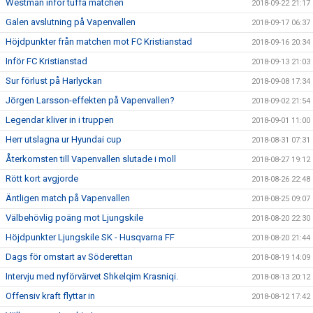
Westman inför tuffa matchen
2018-09-22 21:17
Galen avslutning på Vapenvallen
2018-09-17 06:37
Höjdpunkter från matchen mot FC Kristianstad
2018-09-16 20:34
Inför FC Kristianstad
2018-09-13 21:03
Sur förlust på Harlyckan
2018-09-08 17:34
Jörgen Larsson-effekten på Vapenvallen?
2018-09-02 21:54
Legendar kliver in i truppen
2018-09-01 11:00
Herr utslagna ur Hyundai cup
2018-08-31 07:31
Återkomsten till Vapenvallen slutade i moll
2018-08-27 19:12
Rött kort avgjorde
2018-08-26 22:48
Äntligen match på Vapenvallen
2018-08-25 09:07
Välbehövlig poäng mot Ljungskile
2018-08-20 22:30
Höjdpunkter Ljungskile SK - Husqvarna FF
2018-08-20 21:44
Dags för omstart av Söderettan
2018-08-19 14:09
Intervju med nyförvärvet Shkelqim Krasniqi.
2018-08-13 20:12
Offensiv kraft flyttar in
2018-08-12 17:42