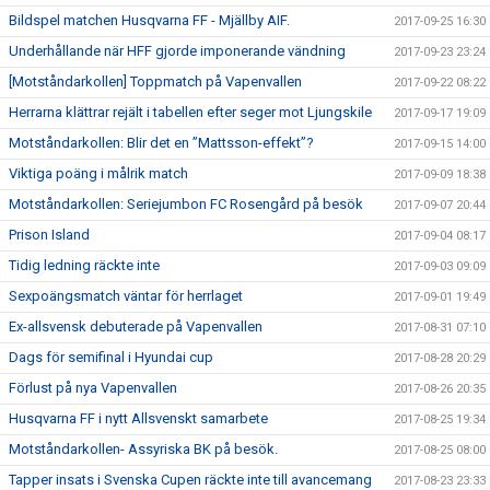
Bildspel matchen Husqvarna FF - Mjällby AIF.
2017-09-25 16:30
Underhållande när HFF gjorde imponerande vändning
2017-09-23 23:24
[Motståndarkollen] Toppmatch på Vapenvallen
2017-09-22 08:22
Herrarna klättrar rejält i tabellen efter seger mot Ljungskile
2017-09-17 19:09
Motståndarkollen: Blir det en ”Mattsson-effekt”?
2017-09-15 14:00
Viktiga poäng i målrik match
2017-09-09 18:38
Motståndarkollen: Seriejumbon FC Rosengård på besök
2017-09-07 20:44
Prison Island
2017-09-04 08:17
Tidig ledning räckte inte
2017-09-03 09:09
Sexpoängsmatch väntar för herrlaget
2017-09-01 19:49
Ex-allsvensk debuterade på Vapenvallen
2017-08-31 07:10
Dags för semifinal i Hyundai cup
2017-08-28 20:29
Förlust på nya Vapenvallen
2017-08-26 20:35
Husqvarna FF i nytt Allsvenskt samarbete
2017-08-25 19:34
Motståndarkollen- Assyriska BK på besök.
2017-08-25 08:00
Tapper insats i Svenska Cupen räckte inte till avancemang
2017-08-23 23:33