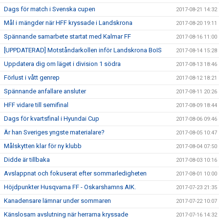
Dags för match i Svenska cupen
2017-08-21 14:32
Mål i mängder när HFF kryssade i Landskrona
2017-08-20 19:11
Spännande samarbete startat med Kalmar FF
2017-08-16 11:00
[UPPDATERAD] Motståndarkollen inför Landskrona BoIS
2017-08-14 15:28
Uppdatera dig om läget i division 1 södra
2017-08-13 18:46
Förlust i vått genrep
2017-08-12 18:21
Spännande anfallare ansluter
2017-08-11 20:26
HFF vidare till semifinal
2017-08-09 18:44
Dags för kvartsfinal i Hyundai Cup
2017-08-06 09:46
Är han Sveriges yngste materialare?
2017-08-05 10:47
Målskytten klar för ny klubb
2017-08-04 07:50
Didde är tillbaka
2017-08-03 10:16
Avslappnat och fokuserat efter sommarledigheten
2017-08-01 10:00
Höjdpunkter Husqvarna FF - Oskarshamns AIK.
2017-07-23 21:35
Kanadensare lämnar under sommaren
2017-07-22 10:07
Känslosam avslutning när herrarna kryssade
2017-07-16 14:32