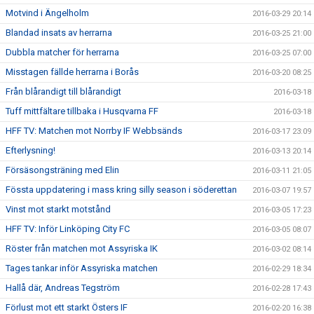
Motvind i Ängelholm
2016-03-29 20:14
Blandad insats av herrarna
2016-03-25 21:00
Dubbla matcher för herrarna
2016-03-25 07:00
Misstagen fällde herrarna i Borås
2016-03-20 08:25
Från blårandigt till blårandigt
2016-03-18
Tuff mittfältare tillbaka i Husqvarna FF
2016-03-18
HFF TV: Matchen mot Norrby IF Webbsänds
2016-03-17 23:09
Efterlysning!
2016-03-13 20:14
Försäsongsträning med Elin
2016-03-11 21:05
Fössta uppdatering i mass kring silly season i söderettan
2016-03-07 19:57
Vinst mot starkt motstånd
2016-03-05 17:23
HFF TV: Inför Linköping City FC
2016-03-05 08:07
Röster från matchen mot Assyriska IK
2016-03-02 08:14
Tages tankar inför Assyriska matchen
2016-02-29 18:34
Hallå där, Andreas Tegström
2016-02-28 17:43
Förlust mot ett starkt Östers IF
2016-02-20 16:38