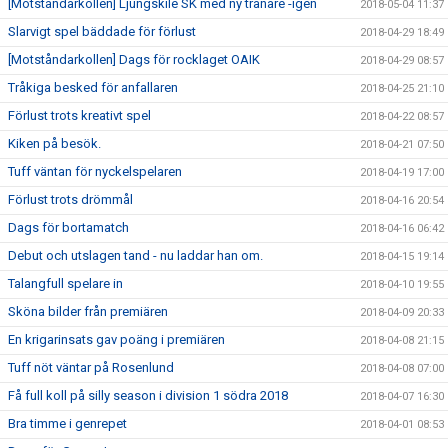
[Motståndarkollen] Ljungskile SK med ny tränare -igen
2018-05-04 11:37
Slarvigt spel bäddade för förlust
2018-04-29 18:49
[Motståndarkollen] Dags för rocklaget OAIK
2018-04-29 08:57
Tråkiga besked för anfallaren
2018-04-25 21:10
Förlust trots kreativt spel
2018-04-22 08:57
Kiken på besök.
2018-04-21 07:50
Tuff väntan för nyckelspelaren
2018-04-19 17:00
Förlust trots drömmål
2018-04-16 20:54
Dags för bortamatch
2018-04-16 06:42
Debut och utslagen tand - nu laddar han om.
2018-04-15 19:14
Talangfull spelare in
2018-04-10 19:55
Sköna bilder från premiären
2018-04-09 20:33
En krigarinsats gav poäng i premiären
2018-04-08 21:15
Tuff nöt väntar på Rosenlund
2018-04-08 07:00
Få full koll på silly season i division 1 södra 2018
2018-04-07 16:30
Bra timme i genrepet
2018-04-01 08:53