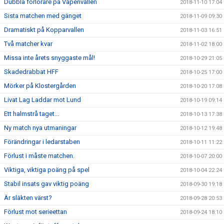
Dubbla förlorare på Vapenvallen
2018-11-10 17:04
Sista matchen med gänget
2018-11-09 09:30
Dramatiskt på Kopparvallen
2018-11-03 16:51
Två matcher kvar
2018-11-02 18:00
Missa inte årets snyggaste mål!
2018-10-29 21:05
Skadedrabbat HFF
2018-10-25 17:00
Mörker på Klostergården
2018-10-20 17:08
Livat Lag Laddar mot Lund
2018-10-19 09:14
Ett halmstrå taget...
2018-10-13 17:38
Ny match nya utmaningar
2018-10-12 19:48
Förändringar i ledarstaben
2018-10-11 11:22
Förlust i måste matchen.
2018-10-07 20:00
Viktiga, viktiga poäng på spel
2018-10-04 22:24
Stabil insats gav viktig poäng
2018-09-30 19:18
Är släkten värst?
2018-09-28 20:53
Förlust mot serieettan
2018-09-24 18:10