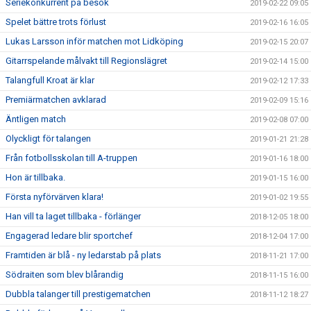
Seriekonkurrent på besök
2019-02-22 09:05
Spelet bättre trots förlust
2019-02-16 16:05
Lukas Larsson inför matchen mot Lidköping
2019-02-15 20:07
Gitarrspelande målvakt till Regionslägret
2019-02-14 15:00
Talangfull Kroat är klar
2019-02-12 17:33
Premiärmatchen avklarad
2019-02-09 15:16
Äntligen match
2019-02-08 07:00
Olyckligt för talangen
2019-01-21 21:28
Från fotbollsskolan till A-truppen
2019-01-16 18:00
Hon är tillbaka.
2019-01-15 16:00
Första nyförvärven klara!
2019-01-02 19:55
Han vill ta laget tillbaka - förlänger
2018-12-05 18:00
Engagerad ledare blir sportchef
2018-12-04 17:00
Framtiden är blå - ny ledarstab på plats
2018-11-21 17:00
Södraiten som blev blårandig
2018-11-15 16:00
Dubbla talanger till prestigematchen
2018-11-12 18:27