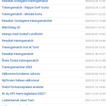
Resultat lördagens träningsmatch
2023-02-26 15:32
Träningsmatch - Räppe GoIF borta
2023-02-24 11:00
Träningsmatch - Motala borta
2023-02-17 22:23
Resultat i lördagens träningsmatcher
2023-02-12 19:48
Matchdag x2!
2023-02-11 07:42
Intervju med Gustaf Lundholm
2023-02-07 19:45
Resultat träningsmatch
2023-02-06 09:48
Träningsmatch mot IK Tord
2023-02-03 15:32
Resultat träningsmatch
2023-01-30 10:21
Årets första träningsmatch
2023-01-25 21:38
Träningsmatcher 2023
2023-01-12 06:18
Välkomna bröderna Jukovic
2022-02-04 19:25
Nyförvärv hälsas välkomna!
2022-01-23 13:50
Stabil försvarsspelare ansluter
2022-01-16 18:00
Är du HFF-herrs lagledare 2022?
2021-12-23 14:39
Ledarteamet växer fram
2021-12-19 17:49