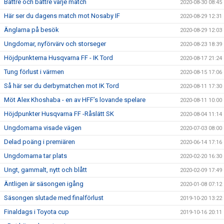
Bättre och bättre varje match
2020-08-30 08:45
Här ser du dagens match mot Nosaby IF
2020-08-29 12:31
Änglarna på besök
2020-08-29 12:03
Ungdomar, nyförvärv och storseger
2020-08-23 18:39
Höjdpunkterna Husqvarna FF - IK Tord
2020-08-17 21:24
Tung förlust i värmen
2020-08-15 17:06
Så här ser du derbymatchen mot IK Tord
2020-08-11 17:30
Möt Alex Khoshaba - en av HFF’s lovande spelare
2020-08-11 10:00
Höjdpunkter Husqvarna FF -Råslätt SK
2020-08-04 11:14
Ungdomarna visade vägen
2020-07-03 08:00
Delad poäng i premiären
2020-06-14 17:16
Ungdomarna tar plats
2020-02-20 16:30
Ungt, gammalt, nytt och blått
2020-02-09 17:49
Äntligen är säsongen igång
2020-01-08 07:12
Säsongen slutade med finalförlust
2019-10-20 13:22
Finaldags i Toyota cup
2019-10-16 20:11