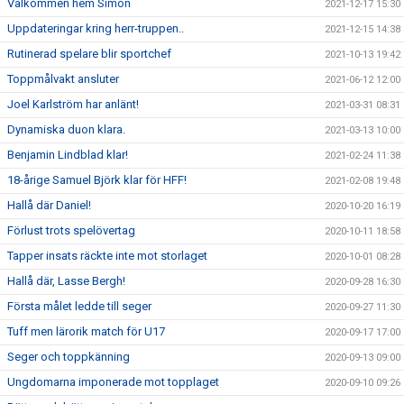
Välkommen hem Simon
2021-12-17 15:30
Uppdateringar kring herr-truppen..
2021-12-15 14:38
Rutinerad spelare blir sportchef
2021-10-13 19:42
Toppmålvakt ansluter
2021-06-12 12:00
Joel Karlström har anlänt!
2021-03-31 08:31
Dynamiska duon klara.
2021-03-13 10:00
Benjamin Lindblad klar!
2021-02-24 11:38
18-årige Samuel Björk klar för HFF!
2021-02-08 19:48
Hallå där Daniel!
2020-10-20 16:19
Förlust trots spelövertag
2020-10-11 18:58
Tapper insats räckte inte mot storlaget
2020-10-01 08:28
Hallå där, Lasse Bergh!
2020-09-28 16:30
Första målet ledde till seger
2020-09-27 11:30
Tuff men lärorik match för U17
2020-09-17 17:00
Seger och toppkänning
2020-09-13 09:00
Ungdomarna imponerade mot topplaget
2020-09-10 09:26