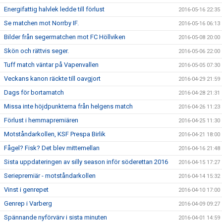
Energifattig halvlek ledde till förlust
2016-05-16 22:35
Se matchen mot Norrby IF.
2016-05-16 06:13
Bilder från segermatchen mot FC Höllviken
2016-05-08 20:00
Skön och rättvis seger.
2016-05-06 22:00
Tuff match väntar på Vapenvallen
2016-05-05 07:30
Veckans kanon räckte till oavgjort
2016-04-29 21:59
Dags för bortamatch
2016-04-28 21:31
Missa inte höjdpunkterna från helgens match
2016-04-26 11:23
Förlust i hemmapremiären
2016-04-25 11:30
Motståndarkollen, KSF Prespa Birlik
2016-04-21 18:00
Fågel? Fisk? Det blev mittemellan
2016-04-16 21:48
Sista uppdateringen av silly season inför söderettan 2016
2016-04-15 17:27
Seriepremiär - motståndarkollen
2016-04-14 15:32
Vinst i genrepet
2016-04-10 17:00
Genrep i Varberg
2016-04-09 09:27
Spännande nyförvärv i sista minuten
2016-04-01 14:59