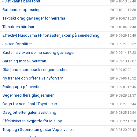
- Det känns bara tomt
2019-10-13 09:40
Rafflande upplösning
2019-10-11 17:30
Taktiskt drag gav seger för herrarna
2019-10-07 15:23
Tätstriden hårdnar
2019-10-04 07:48
Effektivt Husqvarna FF fortsätter jakten på serieledning
2019-09-29 10:48
Jakten fortsätter
2019-09-27 09:32
Bästa halvleken denna säsong gav seger
2019-09-14 17:23
Satsning mot Superettan
2019-09-13 19:07
Glädjande comeback i segermatchen
2019-09-07 20:11
Ny tränare och offensiva nyförvärv
2019-09-06 18:32
Poängtapp på övertid.
2019-09-01 18:45
Seger med flera glädjeämnen
2019-08-28 21:37
Dags för semifinal i Toyota cup
2019-08-27 08:44
Oavgjort efter galen avslutning
2019-08-25 19:54
Effektiviteten avgjorde för Mjällby
2019-08-22 15:58
Topplag i Superettan gästar Vapenvallen
2019-08-20 07:42