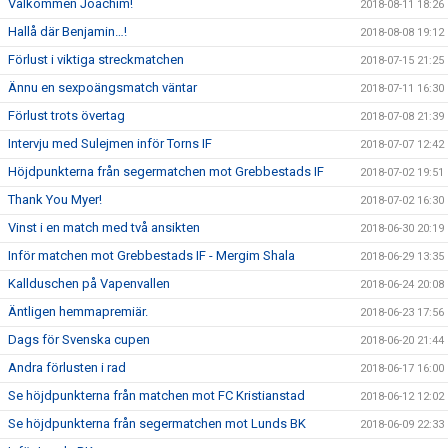
Välkommen Joachim!
2018-08-11 18:26
Hallå där Benjamin…!
2018-08-08 19:12
Förlust i viktiga streckmatchen
2018-07-15 21:25
Ännu en sexpoängsmatch väntar
2018-07-11 16:30
Förlust trots övertag
2018-07-08 21:39
Intervju med Sulejmen inför Torns IF
2018-07-07 12:42
Höjdpunkterna från segermatchen mot Grebbestads IF
2018-07-02 19:51
Thank You Myer!
2018-07-02 16:30
Vinst i en match med två ansikten
2018-06-30 20:19
Inför matchen mot Grebbestads IF - Mergim Shala
2018-06-29 13:35
Kallduschen på Vapenvallen
2018-06-24 20:08
Äntligen hemmapremiär.
2018-06-23 17:56
Dags för Svenska cupen
2018-06-20 21:44
Andra förlusten i rad
2018-06-17 16:00
Se höjdpunkterna från matchen mot FC Kristianstad
2018-06-12 12:02
Se höjdpunkterna från segermatchen mot Lunds BK
2018-06-09 22:33