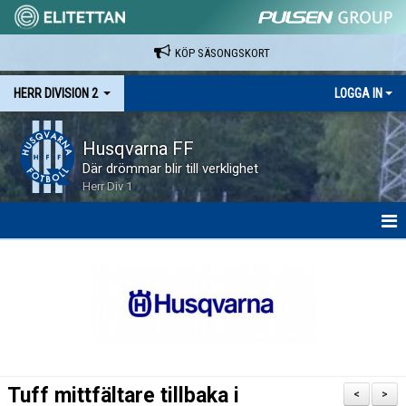
KÖP SÄSONGSKORT
HERR DIVISION 2
LOGGA IN
Husqvarna FF
Där drömmar blir till verklighet
Herr Div 1
HEM
NYHETER
KALENDER
SPELARE & LEDARE
Tuff mittfältare tillbaka i
<
>