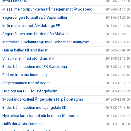
Inför Lunds BK
2018-06-06 11:00
Missa inte höjdpunkterna från segern mot Åtvidaberg.
2018-06-04 13:00
Segersången fortsatte på Vapenvallen
2018-06-03 20:10
Inför matchen mot Åtvidabergs FF
2018-06-02 17:33
Segersången som hördes från Skövde
2018-05-29 22:31
Matchdag: Spelarintervju med Sebastian Dimitrjevic
2018-05-29 14:15
Han är kallad till landslaget
2018-05-27 09:18
Vinst – men med stor dramatik
2018-05-23 16:30
Bilder från matchen mot FK Karlskrona.
2018-05-21 17:55
Förlust trots bra inramning
2018-05-20 20:45
Engelsmannen tror på seger
2018-05-19 12:57
Uddlöst när HFF föll i Ängelholm
2018-05-13 17:59
[Motståndarkollen] Ängelholms FF på bortagräs
2018-05-12 08:00
Bilder från matchen mot Ljungskile SK
2018-05-07 16:30
Nyckelspelare skadad när herrarna förlorade
2018-05-05 21:07
Hallå där Albin Carlsson!
2018-05-05 07:00