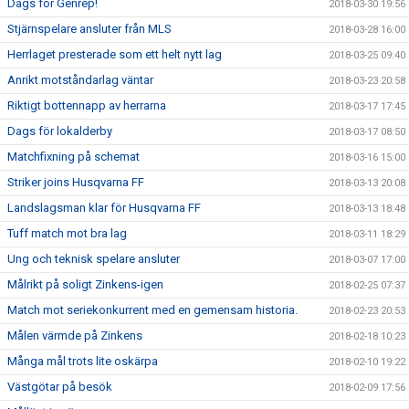
Dags för Genrep!
2018-03-30 19:56
Stjärnspelare ansluter från MLS
2018-03-28 16:00
Herrlaget presterade som ett helt nytt lag
2018-03-25 09:40
Anrikt motståndarlag väntar
2018-03-23 20:58
Riktigt bottennapp av herrarna
2018-03-17 17:45
Dags för lokalderby
2018-03-17 08:50
Matchfixning på schemat
2018-03-16 15:00
Striker joins Husqvarna FF
2018-03-13 20:08
Landslagsman klar för Husqvarna FF
2018-03-13 18:48
Tuff match mot bra lag
2018-03-11 18:29
Ung och teknisk spelare ansluter
2018-03-07 17:00
Målrikt på soligt Zinkens-igen
2018-02-25 07:37
Match mot seriekonkurrent med en gemensam historia.
2018-02-23 20:53
Målen värmde på Zinkens
2018-02-18 10:23
Många mål trots lite oskärpa
2018-02-10 19:22
Västgötar på besök
2018-02-09 17:56