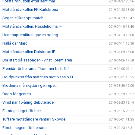
Första förlusten efter sent mål
2019-04-27 20:16
Motståndarkollen FK Karlskrona
2019-04-23 18:00
Seger i tillknäppt match
2019-04-19 18:47
Motståndarkollen: Hässleholms IF
2019-04-18 18:40
Hemmapremiären gav en poäng
2019-04-13 18:00
Hallå där Marc
2019-04-11 16:30
Motståndarkollen Dalstorps IF
2019-04-09 18:00
Bra start på säsongen - vinst i premiären
2019-04-06 17:58
Premiär för herrarna: "kommer bli tufft"
2019-04-05 07:11
Höjdpunkter från matchen mot Nässjö FF
2019-03-31 13:55
Bröderna målskyttar i genrepet.
2019-03-30 19:00
Dags för genrep
2019-03-29 19:27
Vinst när 15-åring debuterade
2019-03-23 19:14
Ett steg i taget för herr
2019-03-15 20:17
Tuffare motståndare väntar i Skövde
2019-03-01 11:25
Första segern för herrarna.
2019-02-23 16:31