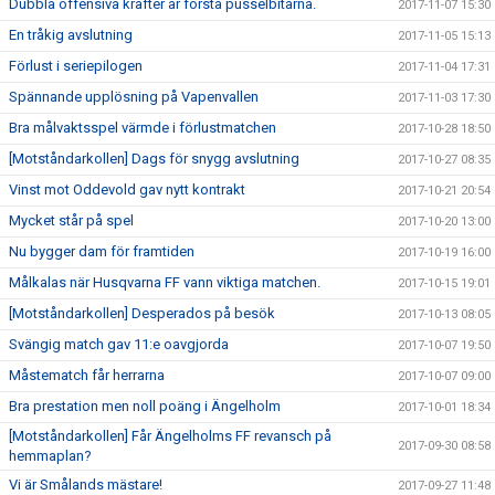
Dubbla offensiva krafter är första pusselbitarna.
2017-11-07 15:30
En tråkig avslutning
2017-11-05 15:13
Förlust i seriepilogen
2017-11-04 17:31
Spännande upplösning på Vapenvallen
2017-11-03 17:30
Bra målvaktsspel värmde i förlustmatchen
2017-10-28 18:50
[Motståndarkollen] Dags för snygg avslutning
2017-10-27 08:35
Vinst mot Oddevold gav nytt kontrakt
2017-10-21 20:54
Mycket står på spel
2017-10-20 13:00
Nu bygger dam för framtiden
2017-10-19 16:00
Målkalas när Husqvarna FF vann viktiga matchen.
2017-10-15 19:01
[Motståndarkollen] Desperados på besök
2017-10-13 08:05
Svängig match gav 11:e oavgjorda
2017-10-07 19:50
Måstematch får herrarna
2017-10-07 09:00
Bra prestation men noll poäng i Ängelholm
2017-10-01 18:34
[Motståndarkollen] Får Ängelholms FF revansch på
2017-09-30 08:58
hemmaplan?
Vi är Smålands mästare!
2017-09-27 11:48