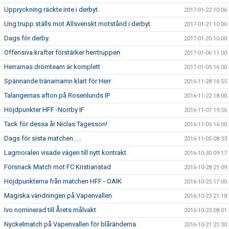
Uppryckning räckte inte i derbyt.
2017-01-22 10:06
Ung trupp ställs mot Allsvenskt motstånd i derbyt
2017-01-21 10:06
Dags för derby.
2017-01-20 10:00
Offensiva krafter förstärker herrtruppen
2017-01-06 11:00
Herrarnas drömteam är komplett
2017-01-05 16:00
Spännande tränarnamn klart för Herr
2016-11-28 16:55
Talangernas afton på Rosenlunds IP
2016-11-22 18:00
Höjdpunkter HFF -Norrby IF
2016-11-07 19:56
Tack för dessa år Niclas Tagesson!
2016-11-05 16:00
Dags för sista matchen. . .
2016-11-05 08:33
Lagmoralen visade vägen till nytt kontrakt
2016-10-30 09:17
Försnack Match mot FC Kristianstad
2016-10-28 21:09
Höjdpunkterna från matchen HFF - OAIK
2016-10-25 17:00
Magiska vändningen på Vapenvallen
2016-10-23 21:18
Ivo nominerad till Årets målvakt
2016-10-23 08:01
Nyckelmatch på Vapenvallen för blåränderna
2016-10-21 21:30