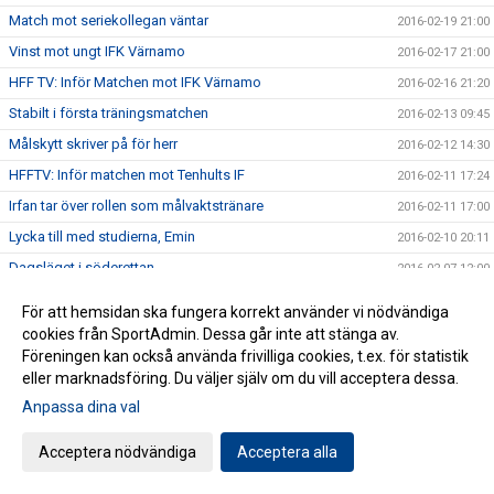
Match mot seriekollegan väntar
2016-02-19 21:00
Vinst mot ungt IFK Värnamo
2016-02-17 21:00
HFF TV: Inför Matchen mot IFK Värnamo
2016-02-16 21:20
Stabilt i första träningsmatchen
2016-02-13 09:45
Målskytt skriver på för herr
2016-02-12 14:30
HFFTV: Inför matchen mot Tenhults IF
2016-02-11 17:24
Irfan tar över rollen som målvaktstränare
2016-02-11 17:00
Lycka till med studierna, Emin
2016-02-10 20:11
Dagsläget i söderettan
2016-02-07 12:00
Allsvensk meriterad stärker mittfältet
2016-02-05 15:13
För att hemsidan ska fungera korrekt använder vi nödvändiga
Intressant målvakt ansluter
2016-02-05 14:01
cookies från SportAdmin. Dessa går inte att stänga av.
Föreningen kan också använda frivilliga cookies, t.ex. för statistik
Lycka till Hugo!
2016-01-24 17:00
eller marknadsföring. Du väljer själv om du vill acceptera dessa.
Unga talanger lyfts upp i A-truppen
2016-01-23 19:00
Anpassa dina val
Snabb anfallare kontrakteras
2016-01-15 17:29
Acceptera nödvändiga
Acceptera alla
Poängspelare klar för herr.
2016-01-15 15:30
Sådan far sådan son
2016-01-15 15:29