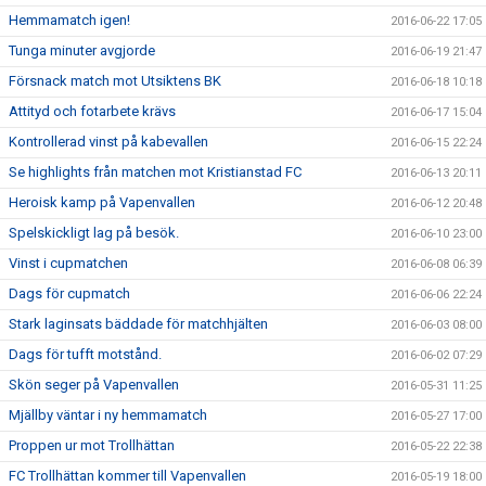
Hemmamatch igen!
2016-06-22 17:05
Tunga minuter avgjorde
2016-06-19 21:47
Försnack match mot Utsiktens BK
2016-06-18 10:18
Attityd och fotarbete krävs
2016-06-17 15:04
Kontrollerad vinst på kabevallen
2016-06-15 22:24
Se highlights från matchen mot Kristianstad FC
2016-06-13 20:11
Heroisk kamp på Vapenvallen
2016-06-12 20:48
Spelskickligt lag på besök.
2016-06-10 23:00
Vinst i cupmatchen
2016-06-08 06:39
Dags för cupmatch
2016-06-06 22:24
Stark laginsats bäddade för matchhjälten
2016-06-03 08:00
Dags för tufft motstånd.
2016-06-02 07:29
Skön seger på Vapenvallen
2016-05-31 11:25
Mjällby väntar i ny hemmamatch
2016-05-27 17:00
Proppen ur mot Trollhättan
2016-05-22 22:38
FC Trollhättan kommer till Vapenvallen
2016-05-19 18:00