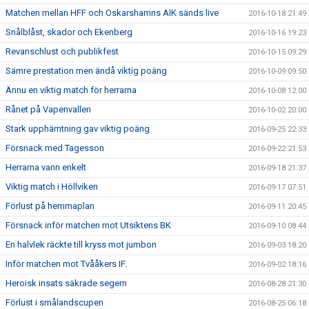
Matchen mellan HFF och Oskarshamns AIK sänds live
2016-10-18 21:49
Snålblåst, skador och Ekenberg
2016-10-16 19:23
Revanschlust och publikfest
2016-10-15 09:29
Sämre prestation men ändå viktig poäng
2016-10-09 09:50
Ännu en viktig match för herrarna
2016-10-08 12:00
Rånet på Vapenvallen
2016-10-02 20:00
Stark upphämtning gav viktig poäng
2016-09-25 22:33
Försnack med Tagesson
2016-09-22 21:53
Herrarna vann enkelt
2016-09-18 21:37
Viktig match i Höllviken
2016-09-17 07:51
Förlust på hemmaplan
2016-09-11 20:45
Försnack inför matchen mot Utsiktens BK
2016-09-10 08:44
En halvlek räckte till kryss mot jumbon
2016-09-03 18:20
Inför matchen mot Tvååkers IF.
2016-09-02 18:16
Heroisk insats säkrade segern
2016-08-28 21:30
Förlust i smålandscupen
2016-08-25 06:18