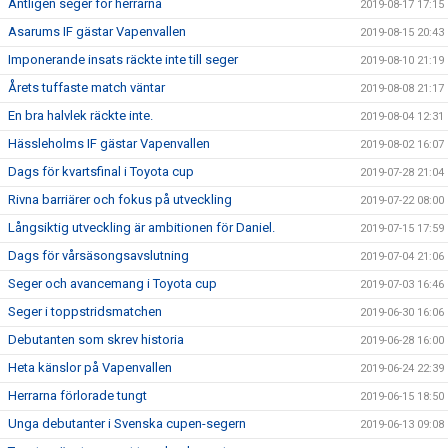
Äntligen seger för herrarna
2019-08-17 17:15
Asarums IF gästar Vapenvallen
2019-08-15 20:43
Imponerande insats räckte inte till seger
2019-08-10 21:19
Årets tuffaste match väntar
2019-08-08 21:17
En bra halvlek räckte inte.
2019-08-04 12:31
Hässleholms IF gästar Vapenvallen
2019-08-02 16:07
Dags för kvartsfinal i Toyota cup
2019-07-28 21:04
Rivna barriärer och fokus på utveckling
2019-07-22 08:00
Långsiktig utveckling är ambitionen för Daniel.
2019-07-15 17:59
Dags för vårsäsongsavslutning
2019-07-04 21:06
Seger och avancemang i Toyota cup
2019-07-03 16:46
Seger i toppstridsmatchen
2019-06-30 16:06
Debutanten som skrev historia
2019-06-28 16:00
Heta känslor på Vapenvallen
2019-06-24 22:39
Herrarna förlorade tungt
2019-06-15 18:50
Unga debutanter i Svenska cupen-segern
2019-06-13 09:08