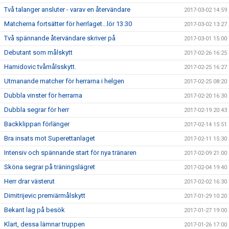
Två talanger ansluter - varav en återvändare
2017-03-02 14:59
Matcherna fortsätter för herrlaget...lör 13.30
2017-03-02 13:27
Två spännande återvändare skriver på
2017-03-01 15:00
Debutant som målskytt
2017-02-26 16:25
Hamidovic tvåmålsskytt.
2017-02-25 16:27
Utmanande matcher för herrarna i helgen
2017-02-25 08:20
Dubbla vinster för herrarna
2017-02-20 16:30
Dubbla segrar för herr
2017-02-19 20:43
Backklippan förlänger
2017-02-14 15:51
Bra insats mot Superettanlaget
2017-02-11 15:30
Intensiv och spännande start för nya tränaren
2017-02-09 21:00
Sköna segrar på träningslägret
2017-02-04 19:40
Herr drar västerut
2017-02-02 16:30
Dimitrijevic premiärmålskytt
2017-01-29 10:20
Bekant lag på besök
2017-01-27 19:00
Klart, dessa lämnar truppen
2017-01-26 17:00