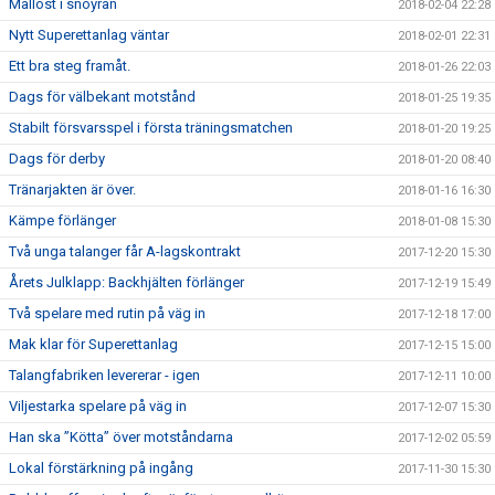
Mållöst i snöyran
2018-02-04 22:28
Nytt Superettanlag väntar
2018-02-01 22:31
Ett bra steg framåt.
2018-01-26 22:03
Dags för välbekant motstånd
2018-01-25 19:35
Stabilt försvarsspel i första träningsmatchen
2018-01-20 19:25
Dags för derby
2018-01-20 08:40
Tränarjakten är över.
2018-01-16 16:30
Kämpe förlänger
2018-01-08 15:30
Två unga talanger får A-lagskontrakt
2017-12-20 15:30
Årets Julklapp: Backhjälten förlänger
2017-12-19 15:49
Två spelare med rutin på väg in
2017-12-18 17:00
Mak klar för Superettanlag
2017-12-15 15:00
Talangfabriken levererar - igen
2017-12-11 10:00
Viljestarka spelare på väg in
2017-12-07 15:30
Han ska ”Kötta” över motståndarna
2017-12-02 05:59
Lokal förstärkning på ingång
2017-11-30 15:30