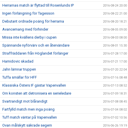
Herrarnas match är flyttad till Rosenlunds IP
2016-08-24 20:00
Ingen förlängning för Tagesson
2016-08-22 21:00
Debutant ordnade poäng för herrarna
2016-08-20 18:21
Avancemang med förhinder
2016-08-05 09:00
Missa inte kvällens derby i cupen
2016-08-03 08:00
Spännande nyförvärv och en återvändare
2016-08-01 15:30
Straffräddaren från Höglandet förlänger
2016-07-28 17:00
Hamidovic skadad
2016-07-21 17:00
Jahn lämnar truppen
2016-07-20 22:04
Tuffa smällar för HFF
2016-07-16 08:48
Klassiska Östers IF gästar Vapenvallen
2016-07-13 08:52
Om konsten att detronisera en serieledare
2016-07-09 18:31
Svartrandigt mot blårandigt
2016-07-08 08:45
Fartfylld match men inga poäng
2016-07-04 08:02
Tuff match väntar på Vapenvallen
2016-07-02 10:56
Ovan målskytt säkrade segern
2016-06-26 19:19