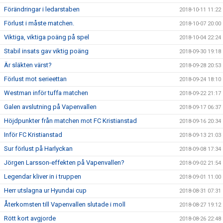
Förändringar i ledarstaben
2018-10-11 11:22
Förlust i måste matchen.
2018-10-07 20:00
Viktiga, viktiga poäng på spel
2018-10-04 22:24
Stabil insats gav viktig poäng
2018-09-30 19:18
Är släkten värst?
2018-09-28 20:53
Förlust mot serieettan
2018-09-24 18:10
Westman inför tuffa matchen
2018-09-22 21:17
Galen avslutning på Vapenvallen
2018-09-17 06:37
Höjdpunkter från matchen mot FC Kristianstad
2018-09-16 20:34
Inför FC Kristianstad
2018-09-13 21:03
Sur förlust på Harlyckan
2018-09-08 17:34
Jörgen Larsson-effekten på Vapenvallen?
2018-09-02 21:54
Legendar kliver in i truppen
2018-09-01 11:00
Herr utslagna ur Hyundai cup
2018-08-31 07:31
Återkomsten till Vapenvallen slutade i moll
2018-08-27 19:12
Rött kort avgjorde
2018-08-26 22:48