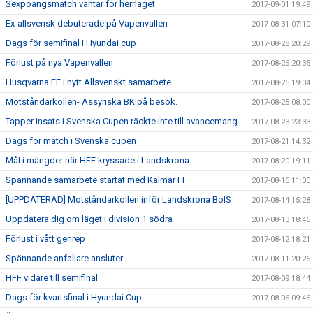
Sexpoängsmatch väntar för herrlaget
2017-09-01 19:49
Ex-allsvensk debuterade på Vapenvallen
2017-08-31 07:10
Dags för semifinal i Hyundai cup
2017-08-28 20:29
Förlust på nya Vapenvallen
2017-08-26 20:35
Husqvarna FF i nytt Allsvenskt samarbete
2017-08-25 19:34
Motståndarkollen- Assyriska BK på besök.
2017-08-25 08:00
Tapper insats i Svenska Cupen räckte inte till avancemang
2017-08-23 23:33
Dags för match i Svenska cupen
2017-08-21 14:32
Mål i mängder när HFF kryssade i Landskrona
2017-08-20 19:11
Spännande samarbete startat med Kalmar FF
2017-08-16 11:00
[UPPDATERAD] Motståndarkollen inför Landskrona BoIS
2017-08-14 15:28
Uppdatera dig om läget i division 1 södra
2017-08-13 18:46
Förlust i vått genrep
2017-08-12 18:21
Spännande anfallare ansluter
2017-08-11 20:26
HFF vidare till semifinal
2017-08-09 18:44
Dags för kvartsfinal i Hyundai Cup
2017-08-06 09:46