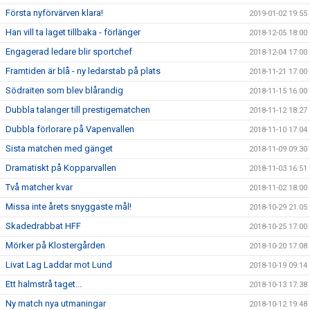
Första nyförvärven klara!
2019-01-02 19:55
Han vill ta laget tillbaka - förlänger
2018-12-05 18:00
Engagerad ledare blir sportchef
2018-12-04 17:00
Framtiden är blå - ny ledarstab på plats
2018-11-21 17:00
Södraiten som blev blårandig
2018-11-15 16:00
Dubbla talanger till prestigematchen
2018-11-12 18:27
Dubbla förlorare på Vapenvallen
2018-11-10 17:04
Sista matchen med gänget
2018-11-09 09:30
Dramatiskt på Kopparvallen
2018-11-03 16:51
Två matcher kvar
2018-11-02 18:00
Missa inte årets snyggaste mål!
2018-10-29 21:05
Skadedrabbat HFF
2018-10-25 17:00
Mörker på Klostergården
2018-10-20 17:08
Livat Lag Laddar mot Lund
2018-10-19 09:14
Ett halmstrå taget...
2018-10-13 17:38
Ny match nya utmaningar
2018-10-12 19:48