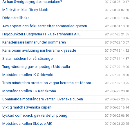
Är han Sveriges yngste materialare?
2017-08-05 10:47
Målskytten klar för ny klubb
2017-08-04 07:50
Didde är tillbaka
2017-08-03 10:16
Avslappnat och fokuserat efter sommarledigheten
2017-08-01 10:00
Höjdpunkter Husqvarna FF - Oskarshamns AIK.
2017-07-23 21:35
Kanadensare lämnar under sommaren
2017-07-22 10:07
Känslosam avslutning när herrarna kryssade
2017-07-16 14:32
Sista matchen för vårsäsongen
2017-07-14 14:37
Tung vändning gav en poäng i Uddevalla
2017-07-09 19:06
Motståndarkollen IK Oddevold
2017-07-07 18:20
Trots mindre bra prestation vägrar herrarna att förlora
2017-07-02 13:25
Motståndarkollen FK Karlskrona
2017-06-29 20:10
Spännande motståndare väntar i Svenska cupen
2017-06-27 20:35
Viktig match i Svenska cupen
2017-06-26 16:14
Lyckad comeback gav värdefull poäng
2017-06-22 06:30
Motståndarkollen Skövde AIK
2017-06-21 20:25