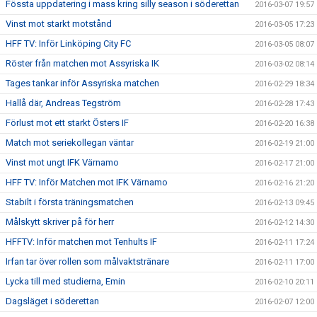
Fössta uppdatering i mass kring silly season i söderettan
2016-03-07 19:57
Vinst mot starkt motstånd
2016-03-05 17:23
HFF TV: Inför Linköping City FC
2016-03-05 08:07
Röster från matchen mot Assyriska IK
2016-03-02 08:14
Tages tankar inför Assyriska matchen
2016-02-29 18:34
Hallå där, Andreas Tegström
2016-02-28 17:43
Förlust mot ett starkt Östers IF
2016-02-20 16:38
Match mot seriekollegan väntar
2016-02-19 21:00
Vinst mot ungt IFK Värnamo
2016-02-17 21:00
HFF TV: Inför Matchen mot IFK Värnamo
2016-02-16 21:20
Stabilt i första träningsmatchen
2016-02-13 09:45
Målskytt skriver på för herr
2016-02-12 14:30
HFFTV: Inför matchen mot Tenhults IF
2016-02-11 17:24
Irfan tar över rollen som målvaktstränare
2016-02-11 17:00
Lycka till med studierna, Emin
2016-02-10 20:11
Dagsläget i söderettan
2016-02-07 12:00