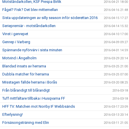
Motståndarkollen, KSF Prespa Birlik
2016-04-21 18:00
Fågel? Fisk? Det blev mittemellan
2016-04-16 21:48
Sista uppdateringen av silly season inför söderettan 2016
2016-04-15 17:27
Seriepremiär - motståndarkollen
2016-04-14 15:32
Vinst i genrepet
2016-04-10 17:00
Genrep i Varberg
2016-04-09 09:27
Spännande nyförvärv i sista minuten
2016-04-01 14:59
Motvind i Ängelholm
2016-03-29 20:14
Blandad insats av herrarna
2016-03-25 21:00
Dubbla matcher för herrarna
2016-03-25 07:00
Misstagen fällde herrarna i Borås
2016-03-20 08:25
Från blårandigt till blårandigt
2016-03-18
Tuff mittfältare tillbaka i Husqvarna FF
2016-03-18
HFF TV: Matchen mot Norrby IF Webbsänds
2016-03-17 23:09
Efterlysning!
2016-03-13 20:14
Försäsongsträning med Elin
2016-03-11 21:05