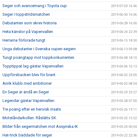
Seger och avancemang i Toyota cup
2019-07-03 16:46
Seger i toppstridsmatchen
2019-06-30 16:06
Debutanten som skrev historia
2019-06-28 16:00
Heta känslor på Vapenvallen
2019-06-24 22:39
Herrarna förlorade tungt
2019-06-15 18:50
Unga debutanter i Svenska cupen-segern
2019-06-13 09:08
Tungt poängtapp mot toppkonkurrenten
2019-06-08 18:10
Topptippat lag gästar Vapenvallen
2019-06-06 16:13
Uppförsbacken blev för brant
2019-06-02 23:05
Anrik klubb med ambitioner
2019-06-02 08:54
En Seger är ändå en Seger
2019-05-29 23:27
Legendar gästar Vapenvallen.
2019-05-28 07:00
Tre poäng efter en heroisk insats
2019-05-26 19:11
Motståndarkollen. Råslätts SK.
2019-05-25 15:52
Bilder från segermatchen mot Assyriska IK
2019-05-24 00:04
Hat-trick bäddade för seger
2019-05-22 22:36