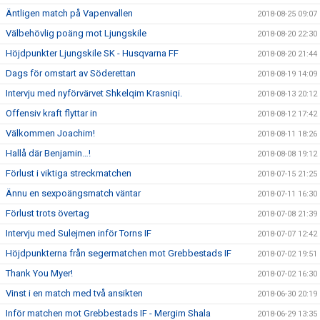
Äntligen match på Vapenvallen
2018-08-25 09:07
Välbehövlig poäng mot Ljungskile
2018-08-20 22:30
Höjdpunkter Ljungskile SK - Husqvarna FF
2018-08-20 21:44
Dags för omstart av Söderettan
2018-08-19 14:09
Intervju med nyförvärvet Shkelqim Krasniqi.
2018-08-13 20:12
Offensiv kraft flyttar in
2018-08-12 17:42
Välkommen Joachim!
2018-08-11 18:26
Hallå där Benjamin…!
2018-08-08 19:12
Förlust i viktiga streckmatchen
2018-07-15 21:25
Ännu en sexpoängsmatch väntar
2018-07-11 16:30
Förlust trots övertag
2018-07-08 21:39
Intervju med Sulejmen inför Torns IF
2018-07-07 12:42
Höjdpunkterna från segermatchen mot Grebbestads IF
2018-07-02 19:51
Thank You Myer!
2018-07-02 16:30
Vinst i en match med två ansikten
2018-06-30 20:19
Inför matchen mot Grebbestads IF - Mergim Shala
2018-06-29 13:35