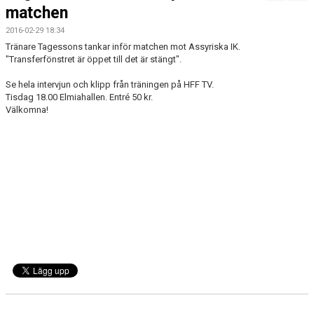
MATCHER
matchen
2016-02-29 18:34
Tränare Tagessons tankar inför matchen mot Assyriska IK.
"Transferfönstret är öppet till det är stängt".
Se hela intervjun och klipp från träningen på HFF TV.
Tisdag 18.00 Elmiahallen. Entré 50 kr.
Välkomna!