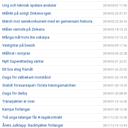
Ung och teknisk spelare ansluter
2018-03-07 17:00
Målrikt på soligt Zinkens-igen
2018-02-25 07:37
Match mot seriekonkurrent med en gemensam historia.
2018-02-23 20:53
Målen värmde på Zinkens
2018-02-18 10:23
Många mål trots lite oskärpa
2018-02-10 19:22
Västgötar på besök
2018-02-09 17:56
Mållöst i snöyran
2018-02-04 22:28
Nytt Superettanlag väntar
2018-02-01 22:31
Ett bra steg framåt.
2018-01-26 22:03
Dags för välbekant motstånd
2018-01-25 19:35
Stabilt försvarsspel i första träningsmatchen
2018-01-20 19:25
Dags för derby
2018-01-20 08:40
Tränarjakten är över.
2018-01-16 16:30
Kämpe förlänger
2018-01-08 15:30
Två unga talanger får A-lagskontrakt
2017-12-20 15:30
Årets Julklapp: Backhjälten förlänger
2017-12-19 15:49