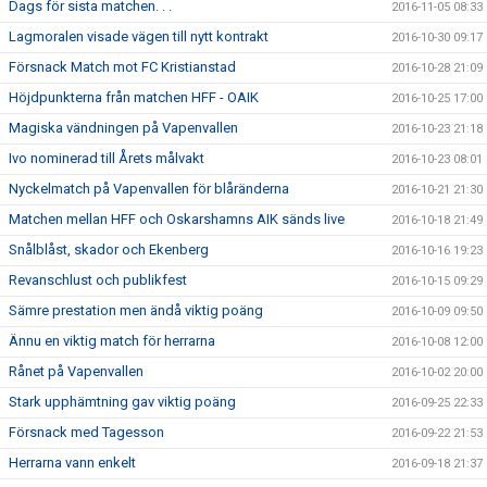
Dags för sista matchen. . .
2016-11-05 08:33
Lagmoralen visade vägen till nytt kontrakt
2016-10-30 09:17
Försnack Match mot FC Kristianstad
2016-10-28 21:09
Höjdpunkterna från matchen HFF - OAIK
2016-10-25 17:00
Magiska vändningen på Vapenvallen
2016-10-23 21:18
Ivo nominerad till Årets målvakt
2016-10-23 08:01
Nyckelmatch på Vapenvallen för blåränderna
2016-10-21 21:30
Matchen mellan HFF och Oskarshamns AIK sänds live
2016-10-18 21:49
Snålblåst, skador och Ekenberg
2016-10-16 19:23
Revanschlust och publikfest
2016-10-15 09:29
Sämre prestation men ändå viktig poäng
2016-10-09 09:50
Ännu en viktig match för herrarna
2016-10-08 12:00
Rånet på Vapenvallen
2016-10-02 20:00
Stark upphämtning gav viktig poäng
2016-09-25 22:33
Försnack med Tagesson
2016-09-22 21:53
Herrarna vann enkelt
2016-09-18 21:37