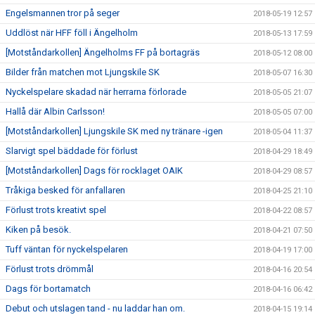
Engelsmannen tror på seger
2018-05-19 12:57
Uddlöst när HFF föll i Ängelholm
2018-05-13 17:59
[Motståndarkollen] Ängelholms FF på bortagräs
2018-05-12 08:00
Bilder från matchen mot Ljungskile SK
2018-05-07 16:30
Nyckelspelare skadad när herrarna förlorade
2018-05-05 21:07
Hallå där Albin Carlsson!
2018-05-05 07:00
[Motståndarkollen] Ljungskile SK med ny tränare -igen
2018-05-04 11:37
Slarvigt spel bäddade för förlust
2018-04-29 18:49
[Motståndarkollen] Dags för rocklaget OAIK
2018-04-29 08:57
Tråkiga besked för anfallaren
2018-04-25 21:10
Förlust trots kreativt spel
2018-04-22 08:57
Kiken på besök.
2018-04-21 07:50
Tuff väntan för nyckelspelaren
2018-04-19 17:00
Förlust trots drömmål
2018-04-16 20:54
Dags för bortamatch
2018-04-16 06:42
Debut och utslagen tand - nu laddar han om.
2018-04-15 19:14