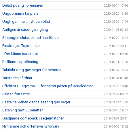
Delad poäng i premiären
2020-06-14 17:16
Ungdomarna tar plats
2020-02-20 16:30
Ungt, gammalt, nytt och blått
2020-02-09 17:49
Äntligen är säsongen igång
2020-01-08 07:12
Säsongen slutade med finalförlust
2019-10-20 13:22
Finaldags i Toyota cup
2019-10-16 20:11
- Det känns bara tomt
2019-10-13 09:40
Rafflande upplösning
2019-10-11 17:30
Taktiskt drag gav seger för herrarna
2019-10-07 15:23
Tätstriden hårdnar
2019-10-04 07:48
Effektivt Husqvarna FF fortsätter jakten på serieledning
2019-09-29 10:48
Jakten fortsätter
2019-09-27 09:32
Bästa halvleken denna säsong gav seger
2019-09-14 17:23
Satsning mot Superettan
2019-09-13 19:07
Glädjande comeback i segermatchen
2019-09-07 20:11
Ny tränare och offensiva nyförvärv
2019-09-06 18:32