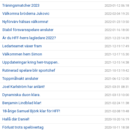
Träningsmatcher 2023
2023-01-12 06:18
Välkomna bröderna Jukovic
2022-02-04 19:25
Nyförvärv hälsas välkomna!
2022-01-23 13:50
Stabil försvarsspelare ansluter
2022-01-16 18:00
Är du HFF-herrs lagledare 2022?
2021-12-23 14:39
Ledarteamet växer fram
2021-12-19 17:49
Välkommen hem Simon
2021-12-17 15:30
Uppdateringar kring herr-truppen..
2021-12-15 14:38
Rutinerad spelare blir sportchef
2021-10-13 19:42
Toppmålvakt ansluter
2021-06-12 12:00
Joel Karlström har anlänt!
2021-03-31 08:31
Dynamiska duon klara.
2021-03-13 10:00
Benjamin Lindblad klar!
2021-02-24 11:38
18-årige Samuel Björk klar för HFF!
2021-02-08 19:48
Hallå där Daniel!
2020-10-20 16:19
Förlust trots spelövertag
2020-10-11 18:58