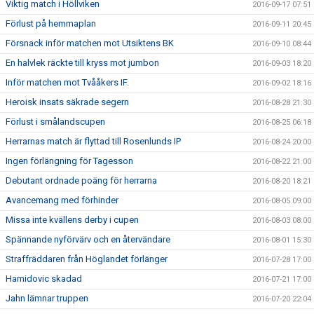
Viktig match i Höllviken
2016-09-17 07:51
Förlust på hemmaplan
2016-09-11 20:45
Försnack inför matchen mot Utsiktens BK
2016-09-10 08:44
En halvlek räckte till kryss mot jumbon
2016-09-03 18:20
Inför matchen mot Tvååkers IF.
2016-09-02 18:16
Heroisk insats säkrade segern
2016-08-28 21:30
Förlust i smålandscupen
2016-08-25 06:18
Herrarnas match är flyttad till Rosenlunds IP
2016-08-24 20:00
Ingen förlängning för Tagesson
2016-08-22 21:00
Debutant ordnade poäng för herrarna
2016-08-20 18:21
Avancemang med förhinder
2016-08-05 09:00
Missa inte kvällens derby i cupen
2016-08-03 08:00
Spännande nyförvärv och en återvändare
2016-08-01 15:30
Straffräddaren från Höglandet förlänger
2016-07-28 17:00
Hamidovic skadad
2016-07-21 17:00
Jahn lämnar truppen
2016-07-20 22:04