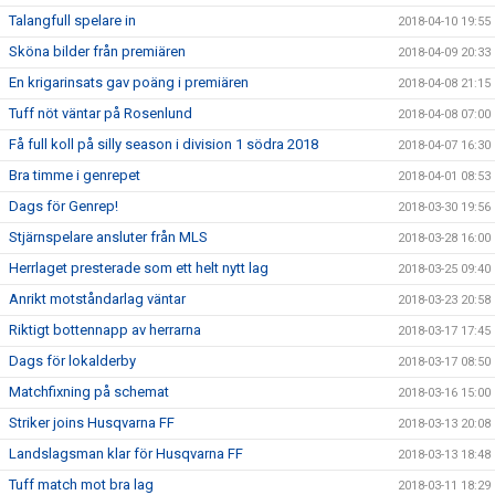
Talangfull spelare in
2018-04-10 19:55
Sköna bilder från premiären
2018-04-09 20:33
En krigarinsats gav poäng i premiären
2018-04-08 21:15
Tuff nöt väntar på Rosenlund
2018-04-08 07:00
Få full koll på silly season i division 1 södra 2018
2018-04-07 16:30
Bra timme i genrepet
2018-04-01 08:53
Dags för Genrep!
2018-03-30 19:56
Stjärnspelare ansluter från MLS
2018-03-28 16:00
Herrlaget presterade som ett helt nytt lag
2018-03-25 09:40
Anrikt motståndarlag väntar
2018-03-23 20:58
Riktigt bottennapp av herrarna
2018-03-17 17:45
Dags för lokalderby
2018-03-17 08:50
Matchfixning på schemat
2018-03-16 15:00
Striker joins Husqvarna FF
2018-03-13 20:08
Landslagsman klar för Husqvarna FF
2018-03-13 18:48
Tuff match mot bra lag
2018-03-11 18:29