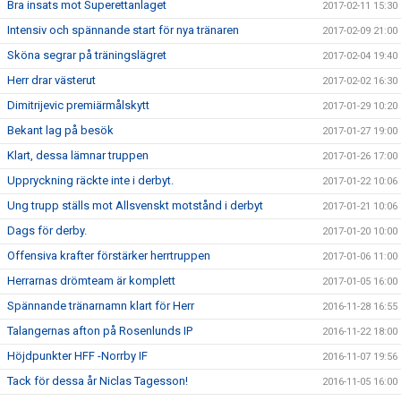
Bra insats mot Superettanlaget
2017-02-11 15:30
Intensiv och spännande start för nya tränaren
2017-02-09 21:00
Sköna segrar på träningslägret
2017-02-04 19:40
Herr drar västerut
2017-02-02 16:30
Dimitrijevic premiärmålskytt
2017-01-29 10:20
Bekant lag på besök
2017-01-27 19:00
Klart, dessa lämnar truppen
2017-01-26 17:00
Uppryckning räckte inte i derbyt.
2017-01-22 10:06
Ung trupp ställs mot Allsvenskt motstånd i derbyt
2017-01-21 10:06
Dags för derby.
2017-01-20 10:00
Offensiva krafter förstärker herrtruppen
2017-01-06 11:00
Herrarnas drömteam är komplett
2017-01-05 16:00
Spännande tränarnamn klart för Herr
2016-11-28 16:55
Talangernas afton på Rosenlunds IP
2016-11-22 18:00
Höjdpunkter HFF -Norrby IF
2016-11-07 19:56
Tack för dessa år Niclas Tagesson!
2016-11-05 16:00