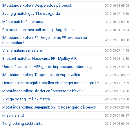
[Motståndarkollen] Desperados på besök
2017-10-13 08:05
Svängig match gav 11:e oavgjorda
2017-10-07 19:50
Måstematch får herrarna
2017-10-07 09:00
Bra prestation men noll poäng i Ängelholm
2017-10-01 18:34
[Motståndarkollen] Får Ängelholms FF revansch på
2017-09-30 08:58
hemmaplan?
Vi är Smålands mästare!
2017-09-27 11:48
Bildspel matchen Husqvarna FF - Mjällby AIF.
2017-09-25 16:30
Underhållande när HFF gjorde imponerande vändning
2017-09-23 23:24
[Motståndarkollen] Toppmatch på Vapenvallen
2017-09-22 08:22
Herrarna klättrar rejält i tabellen efter seger mot Ljungskile
2017-09-17 19:09
Motståndarkollen: Blir det en ”Mattsson-effekt”?
2017-09-15 14:00
Viktiga poäng i målrik match
2017-09-09 18:38
Motståndarkollen: Seriejumbon FC Rosengård på besök
2017-09-07 20:44
Prison Island
2017-09-04 08:17
Tidig ledning räckte inte
2017-09-03 09:09