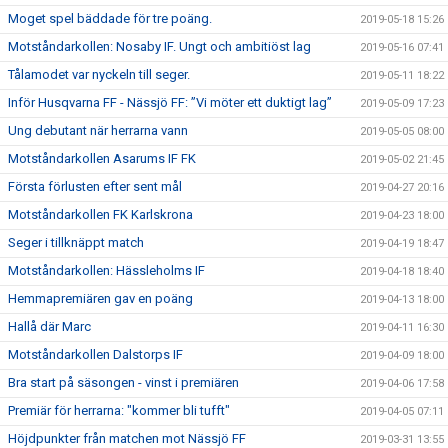
Moget spel bäddade för tre poäng.
2019-05-18 15:26
Motståndarkollen: Nosaby IF. Ungt och ambitiöst lag
2019-05-16 07:41
Tålamodet var nyckeln till seger.
2019-05-11 18:22
Inför Husqvarna FF - Nässjö FF: ”Vi möter ett duktigt lag”
2019-05-09 17:23
Ung debutant när herrarna vann
2019-05-05 08:00
Motståndarkollen Asarums IF FK
2019-05-02 21:45
Första förlusten efter sent mål
2019-04-27 20:16
Motståndarkollen FK Karlskrona
2019-04-23 18:00
Seger i tillknäppt match
2019-04-19 18:47
Motståndarkollen: Hässleholms IF
2019-04-18 18:40
Hemmapremiären gav en poäng
2019-04-13 18:00
Hallå där Marc
2019-04-11 16:30
Motståndarkollen Dalstorps IF
2019-04-09 18:00
Bra start på säsongen - vinst i premiären
2019-04-06 17:58
Premiär för herrarna: "kommer bli tufft"
2019-04-05 07:11
Höjdpunkter från matchen mot Nässjö FF
2019-03-31 13:55