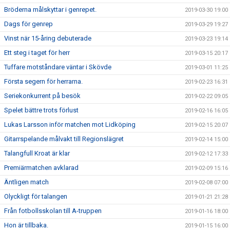
Bröderna målskyttar i genrepet.
2019-03-30 19:00
Dags för genrep
2019-03-29 19:27
Vinst när 15-åring debuterade
2019-03-23 19:14
Ett steg i taget för herr
2019-03-15 20:17
Tuffare motståndare väntar i Skövde
2019-03-01 11:25
Första segern för herrarna.
2019-02-23 16:31
Seriekonkurrent på besök
2019-02-22 09:05
Spelet bättre trots förlust
2019-02-16 16:05
Lukas Larsson inför matchen mot Lidköping
2019-02-15 20:07
Gitarrspelande målvakt till Regionslägret
2019-02-14 15:00
Talangfull Kroat är klar
2019-02-12 17:33
Premiärmatchen avklarad
2019-02-09 15:16
Äntligen match
2019-02-08 07:00
Olyckligt för talangen
2019-01-21 21:28
Från fotbollsskolan till A-truppen
2019-01-16 18:00
Hon är tillbaka.
2019-01-15 16:00