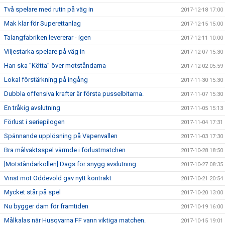
Två spelare med rutin på väg in
2017-12-18 17:00
Mak klar för Superettanlag
2017-12-15 15:00
Talangfabriken levererar - igen
2017-12-11 10:00
Viljestarka spelare på väg in
2017-12-07 15:30
Han ska ”Kötta” över motståndarna
2017-12-02 05:59
Lokal förstärkning på ingång
2017-11-30 15:30
Dubbla offensiva krafter är första pusselbitarna.
2017-11-07 15:30
En tråkig avslutning
2017-11-05 15:13
Förlust i seriepilogen
2017-11-04 17:31
Spännande upplösning på Vapenvallen
2017-11-03 17:30
Bra målvaktsspel värmde i förlustmatchen
2017-10-28 18:50
[Motståndarkollen] Dags för snygg avslutning
2017-10-27 08:35
Vinst mot Oddevold gav nytt kontrakt
2017-10-21 20:54
Mycket står på spel
2017-10-20 13:00
Nu bygger dam för framtiden
2017-10-19 16:00
Målkalas när Husqvarna FF vann viktiga matchen.
2017-10-15 19:01