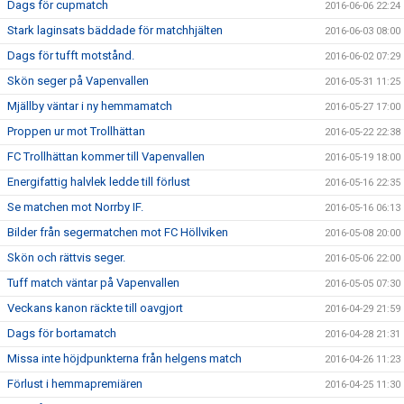
Dags för cupmatch
2016-06-06 22:24
Stark laginsats bäddade för matchhjälten
2016-06-03 08:00
Dags för tufft motstånd.
2016-06-02 07:29
Skön seger på Vapenvallen
2016-05-31 11:25
Mjällby väntar i ny hemmamatch
2016-05-27 17:00
Proppen ur mot Trollhättan
2016-05-22 22:38
FC Trollhättan kommer till Vapenvallen
2016-05-19 18:00
Energifattig halvlek ledde till förlust
2016-05-16 22:35
Se matchen mot Norrby IF.
2016-05-16 06:13
Bilder från segermatchen mot FC Höllviken
2016-05-08 20:00
Skön och rättvis seger.
2016-05-06 22:00
Tuff match väntar på Vapenvallen
2016-05-05 07:30
Veckans kanon räckte till oavgjort
2016-04-29 21:59
Dags för bortamatch
2016-04-28 21:31
Missa inte höjdpunkterna från helgens match
2016-04-26 11:23
Förlust i hemmapremiären
2016-04-25 11:30