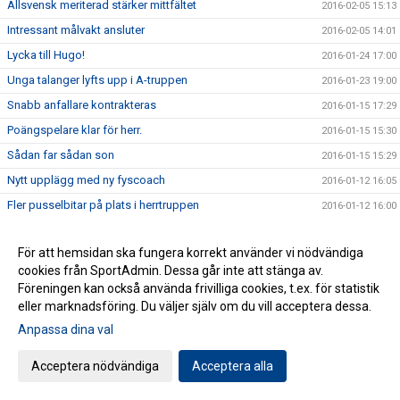
Allsvensk meriterad stärker mittfältet
2016-02-05 15:13
Intressant målvakt ansluter
2016-02-05 14:01
Lycka till Hugo!
2016-01-24 17:00
Unga talanger lyfts upp i A-truppen
2016-01-23 19:00
Snabb anfallare kontrakteras
2016-01-15 17:29
Poängspelare klar för herr.
2016-01-15 15:30
Sådan far sådan son
2016-01-15 15:29
Nytt upplägg med ny fyscoach
2016-01-12 16:05
Fler pusselbitar på plats i herrtruppen
2016-01-12 16:00
Då gästar Cederbergs lag Vapenvallen.
2016-01-09 09:08
För att hemsidan ska fungera korrekt använder vi nödvändiga
Herrarna stärker defensiven med karaktärspelare
2016-01-08 18:00
cookies från SportAdmin. Dessa går inte att stänga av.
Harmonisk tränare på årets första träningspass
2016-01-07 16:00
Föreningen kan också använda frivilliga cookies, t.ex. för statistik
Tack för 5 år i HFF-tröjan
eller marknadsföring. Du väljer själv om du vill acceptera dessa.
2015-12-28 17:00
Anpassa dina val
Två legendarer hyllades i traditionella träningsmatchen
2015-12-20 09:45
Gott och blandat från säsongen som varit
2015-11-05 19:18
Acceptera nödvändiga
Acceptera alla
Förlust i epilogen
2015-11-02 18:24