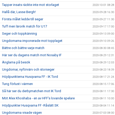
Tapper insats räckte inte mot storlaget
2020-10-01 08:28
Hallå där, Lasse Bergh!
2020-09-28 16:30
Första målet ledde till seger
2020-09-27 11:30
Tuff men lärorik match för U17
2020-09-17 17:00
Seger och toppkänning
2020-09-13 09:00
Ungdomarna imponerade mot topplaget
2020-09-10 09:26
Bättre och bättre varje match
2020-08-30 08:45
Här ser du dagens match mot Nosaby IF
2020-08-29 12:31
Änglarna på besök
2020-08-29 12:03
Ungdomar, nyförvärv och storseger
2020-08-23 18:39
Höjdpunkterna Husqvarna FF - IK Tord
2020-08-17 21:24
Tung förlust i värmen
2020-08-15 17:06
Så här ser du derbymatchen mot IK Tord
2020-08-11 17:30
Möt Alex Khoshaba - en av HFF’s lovande spelare
2020-08-11 10:00
Höjdpunkter Husqvarna FF -Råslätt SK
2020-08-04 11:14
Ungdomarna visade vägen
2020-07-03 08:00