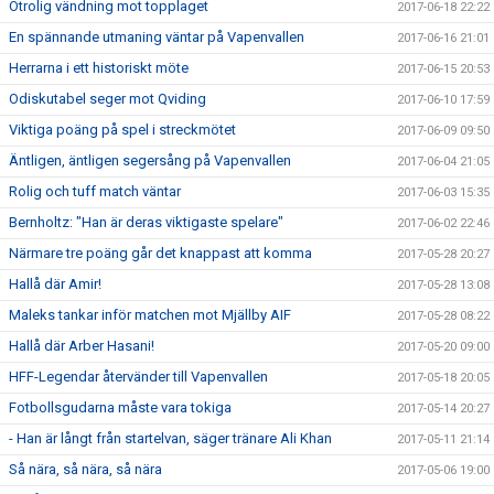
Otrolig vändning mot topplaget
2017-06-18 22:22
En spännande utmaning väntar på Vapenvallen
2017-06-16 21:01
Herrarna i ett historiskt möte
2017-06-15 20:53
Odiskutabel seger mot Qviding
2017-06-10 17:59
Viktiga poäng på spel i streckmötet
2017-06-09 09:50
Äntligen, äntligen segersång på Vapenvallen
2017-06-04 21:05
Rolig och tuff match väntar
2017-06-03 15:35
Bernholtz: "Han är deras viktigaste spelare"
2017-06-02 22:46
Närmare tre poäng går det knappast att komma
2017-05-28 20:27
Hallå där Amir!
2017-05-28 13:08
Maleks tankar inför matchen mot Mjällby AIF
2017-05-28 08:22
Hallå där Arber Hasani!
2017-05-20 09:00
HFF-Legendar återvänder till Vapenvallen
2017-05-18 20:05
Fotbollsgudarna måste vara tokiga
2017-05-14 20:27
- Han är långt från startelvan, säger tränare Ali Khan
2017-05-11 21:14
Så nära, så nära, så nära
2017-05-06 19:00