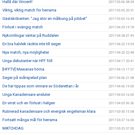
Hallå där Vincent!
2017-05-06 08:34
Viktig, viktig match för herrarna
2017-05-05 20:31
Gästskribenten: "Jag stör en målkung på jobbet"
2017-05-05 16:49
Förlust i svängig match
2017-04-29 19:18
Nykomlingar väntar på Ruddalen
2017-04-28 07:49
En bra halvlek räckte inte till seger
2017-04-22 19:59
Nya match, nya möjligheter
2017-04-20 22:48
Unga debutanter när HFF föll
2017-04-17 20:41
[HFFTV] Mawanas hörna
2017-04-15 17:57
Seger på svårspelad plan
2017-04-06 21:08
De här tippas som vinnare av Söderettan i år.
2017-04-06 19:00
Unga Kanadensare ansluter
2017-04-03 16:00
En vinst och en förlust i helgen
2017-04-03 06:36
Rutinerad kanadensare och energisk engelsman klara
2017-03-30 15:58
Fortsatt många mål för herrarna
2017-03-27 16:00
MATCHDAG.
2017-03-25 07:00