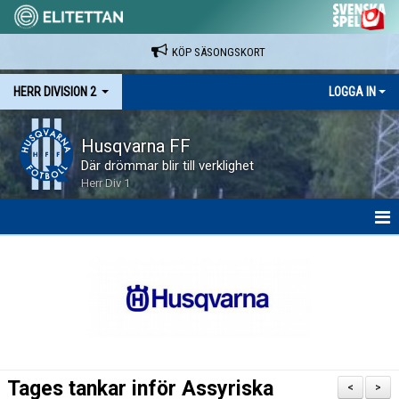
KÖP SÄSONGSKORT
HERR DIVISION 2
LOGGA IN
Husqvarna FF
Där drömmar blir till verklighet
Herr Div 1
HEM
NYHETER
KALENDER
SPELARE & LEDARE
Tages tankar inför Assyriska
<
>