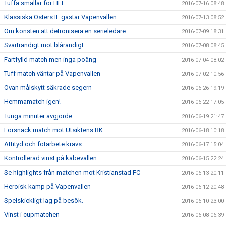
Tuffa smällar för HFF
2016-07-16 08:48
Klassiska Östers IF gästar Vapenvallen
2016-07-13 08:52
Om konsten att detronisera en serieledare
2016-07-09 18:31
Svartrandigt mot blårandigt
2016-07-08 08:45
Fartfylld match men inga poäng
2016-07-04 08:02
Tuff match väntar på Vapenvallen
2016-07-02 10:56
Ovan målskytt säkrade segern
2016-06-26 19:19
Hemmamatch igen!
2016-06-22 17:05
Tunga minuter avgjorde
2016-06-19 21:47
Försnack match mot Utsiktens BK
2016-06-18 10:18
Attityd och fotarbete krävs
2016-06-17 15:04
Kontrollerad vinst på kabevallen
2016-06-15 22:24
Se highlights från matchen mot Kristianstad FC
2016-06-13 20:11
Heroisk kamp på Vapenvallen
2016-06-12 20:48
Spelskickligt lag på besök.
2016-06-10 23:00
Vinst i cupmatchen
2016-06-08 06:39