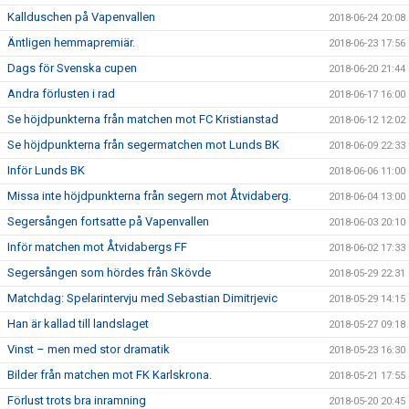
Kallduschen på Vapenvallen
2018-06-24 20:08
Äntligen hemmapremiär.
2018-06-23 17:56
Dags för Svenska cupen
2018-06-20 21:44
Andra förlusten i rad
2018-06-17 16:00
Se höjdpunkterna från matchen mot FC Kristianstad
2018-06-12 12:02
Se höjdpunkterna från segermatchen mot Lunds BK
2018-06-09 22:33
Inför Lunds BK
2018-06-06 11:00
Missa inte höjdpunkterna från segern mot Åtvidaberg.
2018-06-04 13:00
Segersången fortsatte på Vapenvallen
2018-06-03 20:10
Inför matchen mot Åtvidabergs FF
2018-06-02 17:33
Segersången som hördes från Skövde
2018-05-29 22:31
Matchdag: Spelarintervju med Sebastian Dimitrjevic
2018-05-29 14:15
Han är kallad till landslaget
2018-05-27 09:18
Vinst – men med stor dramatik
2018-05-23 16:30
Bilder från matchen mot FK Karlskrona.
2018-05-21 17:55
Förlust trots bra inramning
2018-05-20 20:45