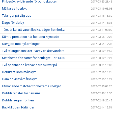
Finbesök av blivande förbundskapten
2017-03-23 21:46
Målkalas i derbyt
2017-03-19 05:03
Talanger på väg upp
2017-03-16 16:30
Dags för derby
2017-03-14 13:35
- Det är kul att vara tillbaka, säger Bernholtz
2017-03-11 09:00
Sämre prestation när herrarna kryssade
2017-03-05 12:25
Oavgjort mot nykomlingen
2017-03-04 17:38
Två talanger ansluter - varav en återvändare
2017-03-02 14:59
Matcherna fortsätter för herrlaget...lör 13.30
2017-03-02 13:27
Två spännande återvändare skriver på
2017-03-01 15:00
Debutant som målskytt
2017-02-26 16:25
Hamidovic tvåmålsskytt.
2017-02-25 16:27
Utmanande matcher för herrarna i helgen
2017-02-25 08:20
Dubbla vinster för herrarna
2017-02-20 16:30
Dubbla segrar för herr
2017-02-19 20:43
Backklippan förlänger
2017-02-14 15:51