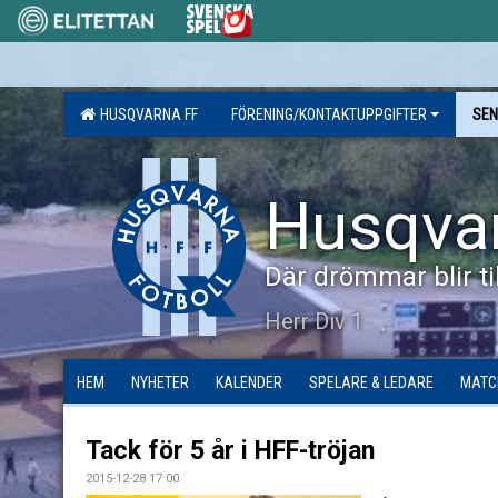
HUSQVARNA FF
FÖRENING/KONTAKTUPPGIFTER
SEN
Husqva
Där drömmar blir til
Herr Div 1
HEM
NYHETER
KALENDER
SPELARE & LEDARE
MATC
Tack för 5 år i HFF-tröjan
2015-12-28 17:00