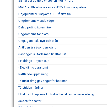
Så här ser du derbymatchen mot IK Tord
Möt Alex Khoshaba - en av HFF’s lovande spelare
Höjdpunkter Husqvarna FF -Råslätt SK
Ungdomarna visade vägen
Delad poäng i premiären
Ungdomarna tar plats
Ungt, gammalt, nytt och blått
Äntligen är säsongen igång
Säsongen slutade med finalförlust
Finaldags i Toyota cup
- Det känns bara tomt
Rafflande upplösning
Taktiskt drag gav seger för herrarna
Tätstriden hårdnar
Effektivt Husqvarna FF fortsätter jakten på serieledning
Jakten fortsätter