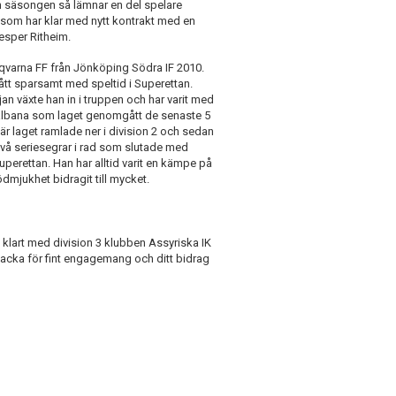
on säsongen så lämnar en del spelare
 som har klar med nytt kontrakt med en
esper Ritheim.
qvarna FF från Jönköping Södra IF 2010.
fått sparsamt med speltid i Superettan.
jan växte han in i truppen och har varit med
lbana som laget genomgått de senaste 5
är laget ramlade ner i division 2 och sedan
vå seriesegrar i rad som slutade med
uperettan. Han har alltid varit en kämpe på
dmjukhet bidragit till mycket.
t klart med division 3 klubben Assyriska IK
 tacka för fint engagemang och ditt bidrag