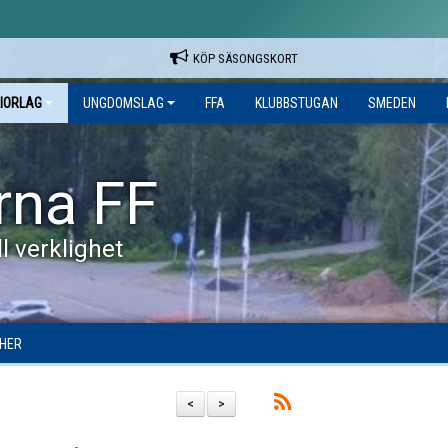
KÖP SÄSONGSKORT
IORLAG
UNGDOMSLAG
FFA
KLUBBSTUGAN
SMEDEN
rna FF
l verklighet
HER
<
>