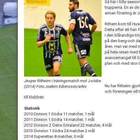
Så här i Silly-seas
trupperna. En av de
annan förening är J
Rithem kom till Hus
Detta efter att han 
I den blårandiga trö
på den berg-och da
åren. Han var med n
på hela resan med t
avancemanget till S
plan och med stor ö
Jesper Ritheim i träningsmatch mot J-södra
Nu har Ritheim gjor
(2014) Foto:Joakim Edvinsson/arkiv
och föreningen vill
till klubben.
Statistik
2010 Divison 1 Södra 11 matcher, 1 mål
2011 Divison 1 Södra 14 matcher, 1 mål.
2012 Division 2 Östra Götaland 22 matcher, 4 mål.
2013 Division 1 Södra 24 matcher 2 mål
2014 Superettan 8 matcher, 0 mål