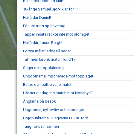
Benjamin Lindblad klar!
18-årige Samuel Björk klar för HFF!
Hallå där Daniel!
Förlust trots spelövertag
Tapper insats räckte inte mot storlaget
Hallå där, Lasse Bergh!
Första målet ledde till seger
Tuff men lärorik match för U17
Seger och toppkänning
Ungdomarna imponerade mot topplaget
Bättre och bättre varje match
Här ser du dagens match mot Nosaby IF
Änglarna på besök
Ungdomar, nyförvärv och storseger
Höjdpunkterna Husqvarna FF - IK Tord
Tung förlust i värmen