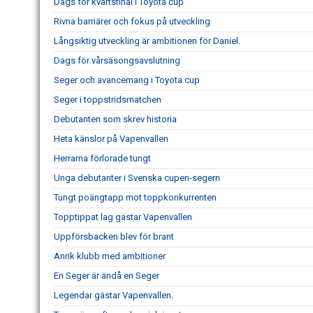
Dags för kvartsfinal i Toyota cup
Rivna barriärer och fokus på utveckling
Långsiktig utveckling är ambitionen för Daniel.
Dags för vårsäsongsavslutning
Seger och avancemang i Toyota cup
Seger i toppstridsmatchen
Debutanten som skrev historia
Heta känslor på Vapenvallen
Herrarna förlorade tungt
Unga debutanter i Svenska cupen-segern
Tungt poängtapp mot toppkonkurrenten
Topptippat lag gästar Vapenvallen
Uppförsbacken blev för brant
Anrik klubb med ambitioner
En Seger är ändå en Seger
Legendar gästar Vapenvallen.