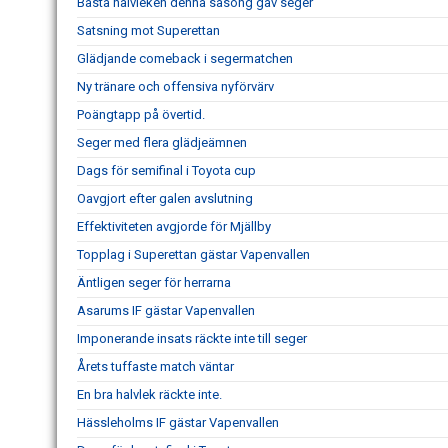
Bästa halvleken denna säsong gav seger
Satsning mot Superettan
Glädjande comeback i segermatchen
Ny tränare och offensiva nyförvärv
Poängtapp på övertid.
Seger med flera glädjeämnen
Dags för semifinal i Toyota cup
Oavgjort efter galen avslutning
Effektiviteten avgjorde för Mjällby
Topplag i Superettan gästar Vapenvallen
Äntligen seger för herrarna
Asarums IF gästar Vapenvallen
Imponerande insats räckte inte till seger
Årets tuffaste match väntar
En bra halvlek räckte inte.
Hässleholms IF gästar Vapenvallen