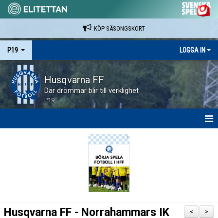
KÖP SÄSONGSKORT
P19
LOGGA IN
Husqvarna FF
Där drömmar blir till verklighet
P19
HEM
NYHETER
KALENDER
SPELARE & LEDARE
Husqvarna FF - Norrahammars IK
<
>