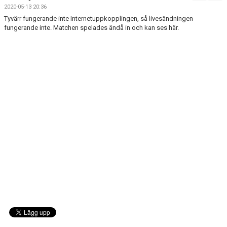
BILDGALLERI
2020-05-13 20:36
Tyvärr fungerande inte Internetuppkopplingen, så livesändningen
DOKUMENT
fungerande inte. Matchen spelades ändå in och kan ses här.
MATCHER