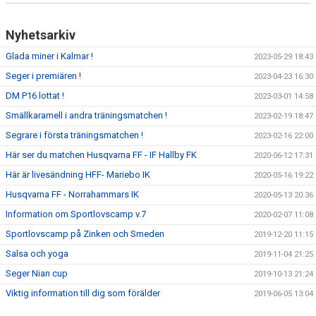
Nyhetsarkiv
Glada miner i Kalmar !
2023-05-29 18:43
Seger i premiären !
2023-04-23 16:30
DM P16 lottat !
2023-03-01 14:58
Smällkaramell i andra träningsmatchen !
2023-02-19 18:47
Segrare i första träningsmatchen !
2023-02-16 22:00
Här ser du matchen Husqvarna FF - IF Hallby FK
2020-06-12 17:31
Här är livesändning HFF- Mariebo IK
2020-05-16 19:22
Husqvarna FF - Norrahammars IK
2020-05-13 20:36
Information om Sportlovscamp v.7
2020-02-07 11:08
Sportlovscamp på Zinken och Smeden
2019-12-20 11:15
Salsa och yoga
2019-11-04 21:25
Seger Nian cup
2019-10-13 21:24
Viktig information till dig som förälder
2019-06-05 13:04
Viktig information gällande matchknattar och bårbärare
2016-08-24 17:51