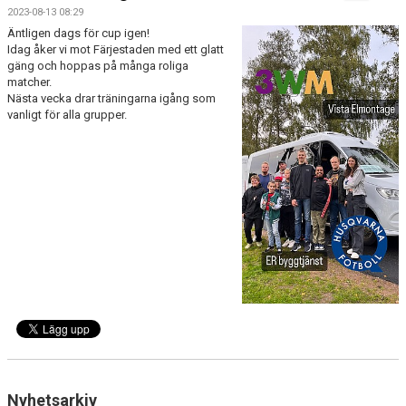
DOKUMENT
2023-08-13 08:29
Äntligen dags för cup igen!
KONTAKT
Idag åker vi mot Färjestaden med ett glatt
gäng och hoppas på många roliga
matcher.
MATCHER
Nästa vecka drar träningarna igång som
vanligt för alla grupper.
Nyhetsarkiv