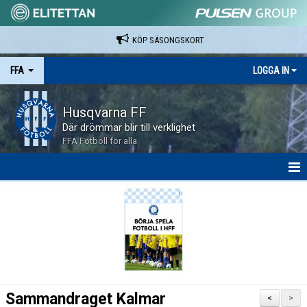
KÖP SÄSONGSKORT
FFA
LOGGA IN
Husqvarna FF
Där drömmar blir till verklighet
FFA Fotboll för alla
HEM
NYHETER
KALENDER
BILDGALLERI
Sammandraget Kalmar
<
>