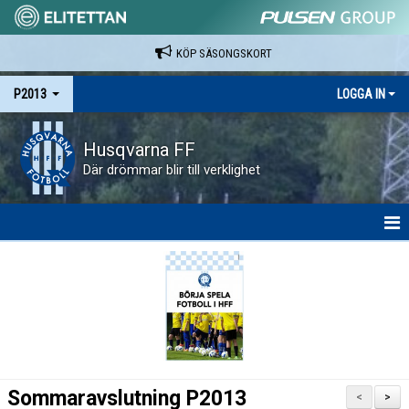
KÖP SÄSONGSKORT
P2013
LOGGA IN
Husqvarna FF
Där drömmar blir till verklighet
HEM
NYHETER
KALENDER
MATCHER
Sommaravslutning P2013
<
>