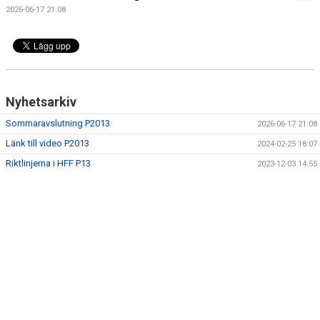
SPELARE & LEDARE
2026-06-17 21:08
BILDGALLERI
DOKUMENT
Nyhetsarkiv
Sommaravslutning P2013
2026-06-17 21:08
Länk till video P2013
2024-02-25 18:07
Riktlinjerna i HFF P13
2023-12-03 14:55