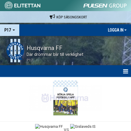
KÖP SÄSONGSKORT
P17
LOGGA IN
Husqvarna FF
Där drömmar blir till verklighet
P17
HEM
NYHETER
KALENDER
SPELARE & LEDARE
vs