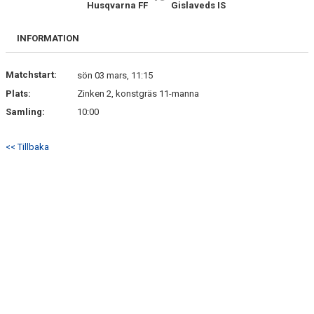
Husqvarna FF
Gislaveds IS
BILDGALLERI
DOKUMENT
INFORMATION
MATCHER
Matchstart:
sön 03 mars, 11:15
Plats:
Zinken 2, konstgräs 11-manna
Samling:
10:00
<< Tillbaka