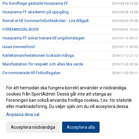
Pia Sundhage gästade Husqvarna FF.
2019-03-18 19:36
Husqvarna FF akademin på uppgång.
2019-03-06 19:28
Anmäl er till Sommarfotbollsskolan - Lira Blågult.
2019-03-05 09:48
FÖRENINGSKLÄDER
2019-03-01 10:53
Husqvarna FF söker tränare till ungdomslagen
2019-01-16 09:11
Issas minnesfond
2019-01-11 09:05
Kärleksmanifestationen lockade många
2018-11-13 21:13
Manifestation för respekt och allas lika värde
2018-11-05 20:36
De nominerade till Fotbollsgalan
2018-11-02 09:11
Skyttekungen sköt HFF till tvåan
2018-10-27 17:37
För att hemsidan ska fungera korrekt använder vi nödvändiga
Husqvarna FF söker tränare till akademilagen inför
2018-10-16 08:17
cookies från SportAdmin. Dessa går inte att stänga av.
säsongen 2019
Föreningen kan också använda frivilliga cookies, t.ex. för statistik
Fotbollsfest i Huskvarna!
2018-09-25 08:59
eller marknadsföring. Du väljer själv om du vill acceptera dessa.
Husqvarna FF söker tränare till ungdomslagen inför
Anpassa dina val
2018-09-18 11:41
säsongen 2019
Föreningsdagar på Intersport
2018-09-05 11:01
Acceptera nödvändiga
Acceptera alla
Alltid saknad - aldrig glömd
2018-08-14 07:22