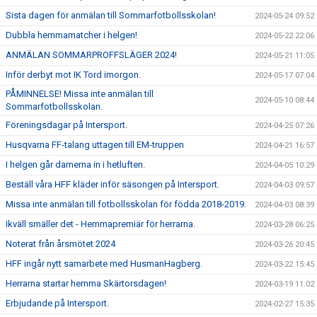
Sista dagen för anmälan till Sommarfotbollsskolan!
2024-05-24 09:52
Dubbla hemmamatcher i helgen!
2024-05-22 22:06
ANMÄLAN SOMMARPROFFSLÄGER 2024!
2024-05-21 11:05
Inför derbyt mot IK Tord imorgon.
2024-05-17 07:04
PÅMINNELSE! Missa inte anmälan till
2024-05-10 08:44
Sommarfotbollsskolan.
Föreningsdagar på Intersport.
2024-04-25 07:26
Husqvarna FF-talang uttagen till EM-truppen
2024-04-21 16:57
I helgen går damerna in i hetluften.
2024-04-05 10:29
Beställ våra HFF kläder inför säsongen på Intersport.
2024-04-03 09:57
Missa inte anmälan till fotbollsskolan för födda 2018-2019.
2024-04-03 08:39
Ikväll smäller det - Hemmapremiär för herrarna.
2024-03-28 06:25
Noterat från årsmötet 2024
2024-03-26 20:45
HFF ingår nytt samarbete med HusmanHagberg.
2024-03-22 15:45
Herrarna startar hemma Skärtorsdagen!
2024-03-19 11:02
Erbjudande på Intersport.
2024-02-27 15:35