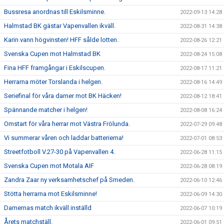
Bussresa anordnas till Eskilsminne.
2022-09-13 14:28
Halmstad BK gästar Vapenvallen ikväll.
2022-08-31 14:38
Karin vann högvinsten! HFF sålde lotten.
2022-08-26 12:21
Svenska Cupen mot Halmstad BK
2022-08-24 15:08
Fina HFF framgångar i Eskilscupen.
2022-08-17 11:21
Herrarna möter Torslanda i helgen.
2022-08-16 14:49
Seriefinal för våra damer mot BK Häcken!
2022-08-12 18:41
Spännande matcher i helgen!
2022-08-08 16:24
Omstart för våra herrar mot Västra Frölunda.
2022-07-29 09:48
Vi summerar våren och laddar batterierna!
2022-07-01 08:53
Streetfotboll V.27-30 på Vapenvallen 4.
2022-06-28 11:15
Svenska Cupen mot Motala AIF
2022-06-28 08:19
Zandra Zaar ny verksamhetschef på Smeden.
2022-06-10 12:46
Stötta herrarna mot Eskilsminne!
2022-06-09 14:30
Damernas match ikväll inställd
2022-06-07 10:19
Årets matchställ.
2022-06-01 09:51