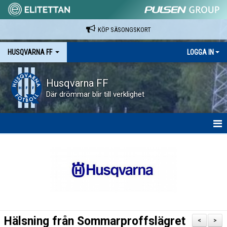
KÖP SÄSONGSKORT
HUSQVARNA FF
LOGGA IN
Husqvarna FF
Där drömmar blir till verklighet
HEM
NYHETER
VAPENVALLEN
SÄSONGSKORT OCH MATCHBILJETTER.
Hälsning från Sommarproffslägret
<
>