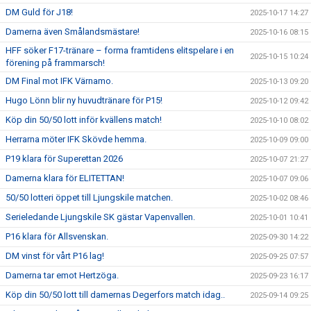
DM Guld för J18!
2025-10-17 14:27
Damerna även Smålandsmästare!
2025-10-16 08:15
HFF söker F17-tränare – forma framtidens elitspelare i en
2025-10-15 10:24
förening på frammarsch!
DM Final mot IFK Värnamo.
2025-10-13 09:20
Hugo Lönn blir ny huvudtränare för P15!
2025-10-12 09:42
Köp din 50/50 lott inför kvällens match!
2025-10-10 08:02
Herrarna möter IFK Skövde hemma.
2025-10-09 09:00
P19 klara för Superettan 2026
2025-10-07 21:27
Damerna klara för ELITETTAN!
2025-10-07 09:06
50/50 lotteri öppet till Ljungskile matchen.
2025-10-02 08:46
Serieledande Ljungskile SK gästar Vapenvallen.
2025-10-01 10:41
P16 klara för Allsvenskan.
2025-09-30 14:22
DM vinst för vårt P16 lag!
2025-09-25 07:57
Damerna tar emot Hertzöga.
2025-09-23 16:17
Köp din 50/50 lott till damernas Degerfors match idag..
2025-09-14 09:25