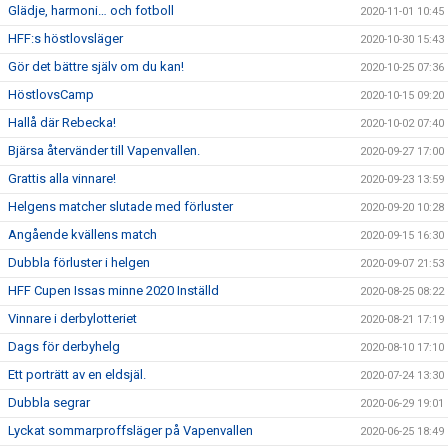
Glädje, harmoni… och fotboll
2020-11-01 10:45
HFF:s höstlovsläger
2020-10-30 15:43
Gör det bättre själv om du kan!
2020-10-25 07:36
HöstlovsCamp
2020-10-15 09:20
Hallå där Rebecka!
2020-10-02 07:40
Bjärsa återvänder till Vapenvallen.
2020-09-27 17:00
Grattis alla vinnare!
2020-09-23 13:59
Helgens matcher slutade med förluster
2020-09-20 10:28
Angående kvällens match
2020-09-15 16:30
Dubbla förluster i helgen
2020-09-07 21:53
HFF Cupen Issas minne 2020 Inställd
2020-08-25 08:22
Vinnare i derbylotteriet
2020-08-21 17:19
Dags för derbyhelg
2020-08-10 17:10
Ett porträtt av en eldsjäl.
2020-07-24 13:30
Dubbla segrar
2020-06-29 19:01
Lyckat sommarproffsläger på Vapenvallen
2020-06-25 18:49