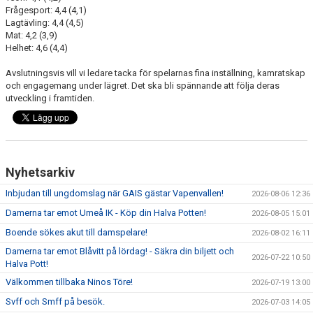
Frågesport: 4,4 (4,1)
Lagtävling: 4,4 (4,5)
Mat: 4,2 (3,9)
Helhet: 4,6 (4,4)
Avslutningsvis vill vi ledare tacka för spelarnas fina inställning, kamratskap
och engagemang under lägret. Det ska bli spännande att följa deras
utveckling i framtiden.
Nyhetsarkiv
Inbjudan till ungdomslag när GAIS gästar Vapenvallen!
2026-08-06 12:36
Damerna tar emot Umeå IK - Köp din Halva Potten!
2026-08-05 15:01
Boende sökes akut till damspelare!
2026-08-02 16:11
Damerna tar emot Blåvitt på lördag! - Säkra din biljett och
2026-07-22 10:50
Halva Pott!
Välkommen tillbaka Ninos Töre!
2026-07-19 13:00
Svff och Smff på besök.
2026-07-03 14:05