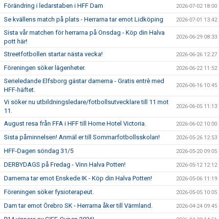
Förändring i ledarstaben i HFF Dam
2026-07-02 18:00
Se kvällens match på plats - Herrarna tar emot Lidköping
2026-07-01 13:42
Sista vår matchen för herrarna på Onsdag - Köp din Halva
2026-06-29 08:33
pott här!
Streetfotbollen startar nästa vecka!
2026-06-26 12:27
Föreningen söker lägenheter.
2026-06-22 11:52
Serieledande Elfsborg gästar damerna - Gratis entrè med
2026-06-16 10:45
HFF-häftet.
Vi söker nu utbildningsledare/fotbollsutvecklare till 11 mot
2026-06-05 11:13
11.
August resa från FFA i HFF till Home Hotel Victoria.
2026-06-02 10:00
Sista påminnelsen! Anmäl er till Sommarfotbollsskolan!
2026-05-26 12:53
HFF-Dagen söndag 31/5
2026-05-20 09:05
DERBYDAGS på Fredag - Vinn Halva Potten!
2026-05-12 12:12
Damerna tar emot Enskede IK - Köp din Halva Potten!
2026-05-06 11:19
Föreningen söker fysioterapeut.
2026-05-05 10:05
Dam tar emot Örebro SK - Herrarna åker till Värmland.
2026-04-24 09:45