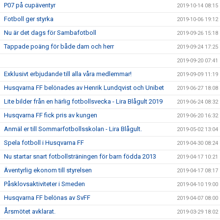
P07 på cupäventyr
2019-10-14 08:15
Fotboll ger styrka
2019-10-06 19:12
Nu är det dags för Sambafotboll
2019-09-26 15:18
Tappade poäng för både dam och herr
2019-09-24 17:25
2019-09-20 07:41
Exklusivt erbjudande till alla våra medlemmar!
2019-09-09 11:19
Husqvarna FF belönades av Henrik Lundqvist och Unibet
2019-06-27 18:08
Lite bilder från en härlig fotbollsvecka - Lira Blågult 2019
2019-06-24 08:32
Husqvarna FF fick pris av kungen
2019-06-20 16:32
Anmäl er till Sommarfotbollsskolan - Lira Blågult.
2019-05-02 13:04
Spela fotboll i Husqvarna FF
2019-04-30 08:24
Nu startar snart fotbollsträningen för barn födda 2013
2019-04-17 10:21
Äventyrlig ekonom till styrelsen
2019-04-17 08:17
Påsklovsaktiviteter i Smeden
2019-04-10 19:00
Husqvarna FF belönas av SvFF
2019-04-07 08:00
Årsmötet avklarat.
2019-03-29 18:02