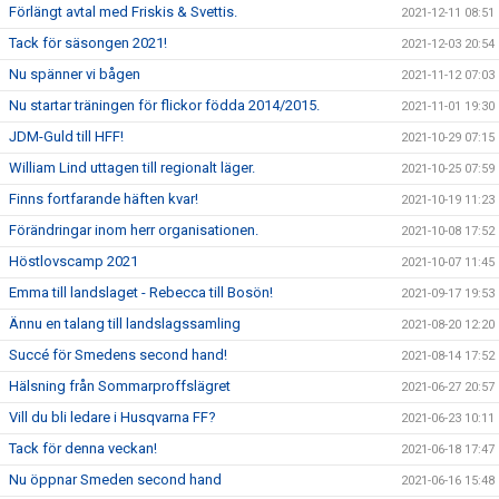
Förlängt avtal med Friskis & Svettis.
2021-12-11 08:51
Tack för säsongen 2021!
2021-12-03 20:54
Nu spänner vi bågen
2021-11-12 07:03
Nu startar träningen för flickor födda 2014/2015.
2021-11-01 19:30
JDM-Guld till HFF!
2021-10-29 07:15
William Lind uttagen till regionalt läger.
2021-10-25 07:59
Finns fortfarande häften kvar!
2021-10-19 11:23
Förändringar inom herr organisationen.
2021-10-08 17:52
Höstlovscamp 2021
2021-10-07 11:45
Emma till landslaget - Rebecca till Bosön!
2021-09-17 19:53
Ännu en talang till landslagssamling
2021-08-20 12:20
Succé för Smedens second hand!
2021-08-14 17:52
Hälsning från Sommarproffslägret
2021-06-27 20:57
Vill du bli ledare i Husqvarna FF?
2021-06-23 10:11
Tack för denna veckan!
2021-06-18 17:47
Nu öppnar Smeden second hand
2021-06-16 15:48