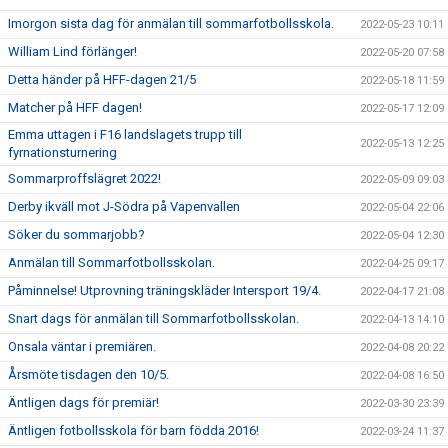
Imorgon sista dag för anmälan till sommarfotbollsskola.
2022-05-23 10:11
William Lind förlänger!
2022-05-20 07:58
Detta händer på HFF-dagen 21/5
2022-05-18 11:59
Matcher på HFF dagen!
2022-05-17 12:09
Emma uttagen i F16 landslagets trupp till
2022-05-13 12:25
fyrnationsturnering
Sommarproffslägret 2022!
2022-05-09 09:03
Derby ikväll mot J-Södra på Vapenvallen
2022-05-04 22:06
Söker du sommarjobb?
2022-05-04 12:30
Anmälan till Sommarfotbollsskolan.
2022-04-25 09:17
Påminnelse! Utprovning träningskläder Intersport 19/4.
2022-04-17 21:08
Snart dags för anmälan till Sommarfotbollsskolan.
2022-04-13 14:10
Onsala väntar i premiären.
2022-04-08 20:22
Årsmöte tisdagen den 10/5.
2022-04-08 16:50
Äntligen dags för premiär!
2022-03-30 23:39
Äntligen fotbollsskola för barn födda 2016!
2022-03-24 11:37