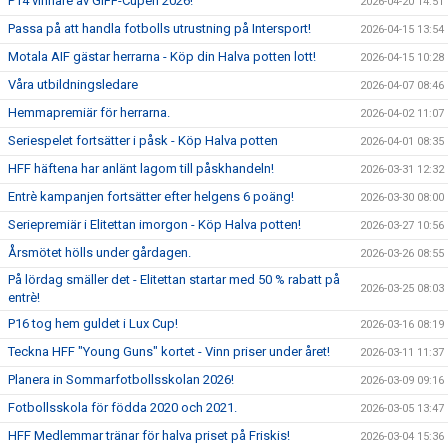
P14 vinnare av GIFF-Cupen 2026!
2026-04-20 14:51
Passa på att handla fotbolls utrustning på Intersport!
2026-04-15 13:54
Motala AIF gästar herrarna - Köp din Halva potten lott!
2026-04-15 10:28
Våra utbildningsledare
2026-04-07 08:46
Hemmapremiär för herrarna.
2026-04-02 11:07
Seriespelet fortsätter i påsk - Köp Halva potten
2026-04-01 08:35
HFF häftena har anlänt lagom till påskhandeln!
2026-03-31 12:32
Entrè kampanjen fortsätter efter helgens 6 poäng!
2026-03-30 08:00
Seriepremiär i Elitettan imorgon - Köp Halva potten!
2026-03-27 10:56
Årsmötet hölls under gårdagen.
2026-03-26 08:55
På lördag smäller det - Elitettan startar med 50 % rabatt på
2026-03-25 08:03
entrè!
P16 tog hem guldet i Lux Cup!
2026-03-16 08:19
Teckna HFF "Young Guns" kortet - Vinn priser under året!
2026-03-11 11:37
Planera in Sommarfotbollsskolan 2026!
2026-03-09 09:16
Fotbollsskola för födda 2020 och 2021.
2026-03-05 13:47
HFF Medlemmar tränar för halva priset på Friskis!
2026-03-04 15:36