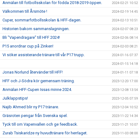
Anmälan till fotbollsskolan för födda 2018-2019 öppen.
2024-02-21 10:52
Välkommen till Årsmöte !
2024-02-19 14:45
Cuper, sommarfotbollsskolan & HFF-dagen.
2024-02-13 10:51
Historien bakom sammanslagningen.
2024-02-07 08:23
Bli "Vapendragare" till HFF 2024!
2024-02-06 08:14
P15 anordnar cup på Zinken!
2024-02-03 08:21
Vi söker assisterande tränare till vår P17 trupp.
2024-01-16 07:37
2024-01-15 14:18
Jonas Norlund återvänder till HFF!
2024-01-11 07:18
HFF och J-Södra kör gemensam träning.
2023-12-20 17:00
Anmälan HFF-Cupen Issas minne 2024.
2023-12-08 13:54
Julklappstips!
2023-12-05 07:59
Najib Ahmed blir ny P17 tränare.
2023-12-04 10:52
Gräsroten pengar från Svenska spel.
2023-11-22 14:34
Tyck till om Vapenvallen och ge feedback.
2023-11-21 10:07
Zurab Tsiskaridze ny huvudtränare för herrlaget.
2023-11-03 08:00