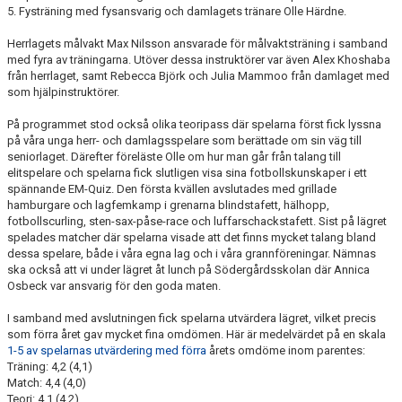
5. Fysträning med fysansvarig och damlagets tränare Olle Härdne.
Herrlagets målvakt Max Nilsson ansvarade för målvaktsträning i samband
med fyra av träningarna. Utöver dessa instruktörer var även Alex Khoshaba
från herrlaget, samt Rebecca Björk och Julia Mammoo från damlaget med
som hjälpinstruktörer.
På programmet stod också olika teoripass där spelarna först fick lyssna
på våra unga herr- och damlagsspelare som berättade om sin väg till
seniorlaget. Därefter föreläste Olle om hur man går från talang till
elitspelare och spelarna fick slutligen visa sina fotbollskunskaper i ett
spännande EM-Quiz. Den första kvällen avslutades med grillade
hamburgare och lagfemkamp i grenarna blindstafett, hälhopp,
fotbollscurling, sten-sax-påse-race och luffarschackstafett. Sist på lägret
spelades matcher där spelarna visade att det finns mycket talang bland
dessa spelare, både i våra egna lag och i våra grannföreningar. Nämnas
ska också att vi under lägret åt lunch på Södergårdsskolan där Annica
Osbeck var ansvarig för den goda maten.
I samband med avslutningen fick spelarna utvärdera lägret, vilket precis
som förra året gav mycket fina omdömen. Här är medelvärdet på en skala
1-5 av spelarnas utvärdering med förra
årets omdöme inom parentes:
Träning: 4,2 (4,1)
Match: 4,4 (4,0)
Teori: 4,1 (4,2)