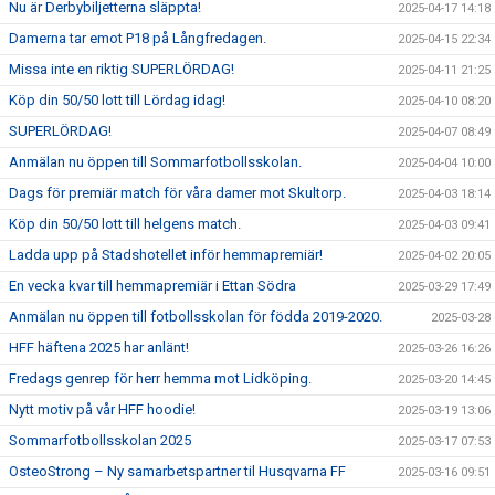
Nu är Derbybiljetterna släppta!
2025-04-17 14:18
Damerna tar emot P18 på Långfredagen.
2025-04-15 22:34
Missa inte en riktig SUPERLÖRDAG!
2025-04-11 21:25
Köp din 50/50 lott till Lördag idag!
2025-04-10 08:20
SUPERLÖRDAG!
2025-04-07 08:49
Anmälan nu öppen till Sommarfotbollsskolan.
2025-04-04 10:00
Dags för premiär match för våra damer mot Skultorp.
2025-04-03 18:14
Köp din 50/50 lott till helgens match.
2025-04-03 09:41
Ladda upp på Stadshotellet inför hemmapremiär!
2025-04-02 20:05
En vecka kvar till hemmapremiär i Ettan Södra
2025-03-29 17:49
Anmälan nu öppen till fotbollsskolan för födda 2019-2020.
2025-03-28
HFF häftena 2025 har anlänt!
2025-03-26 16:26
Fredags genrep för herr hemma mot Lidköping.
2025-03-20 14:45
Nytt motiv på vår HFF hoodie!
2025-03-19 13:06
Sommarfotbollsskolan 2025
2025-03-17 07:53
OsteoStrong – Ny samarbetspartner til Husqvarna FF
2025-03-16 09:51