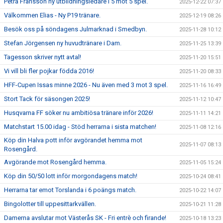
Petra Fransson ny utbildningsledare i 5 mot 5 spel.
2025-12-22 07:37
Välkommen Elias - Ny P19 tränare.
2025-12-19 08:26
Besök oss på söndagens Julmarknad i Smedbyn.
2025-11-28 10:12
Stefan Jörgensen ny huvudtränare i Dam.
2025-11-25 13:39
Tagesson skriver nytt avtal!
2025-11-20 15:51
Vi vill bli fler pojkar födda 2016!
2025-11-20 08:33
HFF-Cupen Issas minne 2026 - Nu även med 3 mot 3 spel.
2025-11-16 16:49
Stort Tack för säsongen 2025!
2025-11-12 10:47
Husqvarna FF söker nu ambitiösa tränare inför 2026!
2025-11-11 14:21
Matchstart 15.00 idag - Stöd herrarna i sista matchen!
2025-11-08 12:16
Köp din Halva pott inför avgörandet hemma mot
2025-11-07 08:13
Rosengård.
Avgörande mot Rosengård hemma.
2025-11-05 15:24
Köp din 50/50 lott inför morgondagens match!
2025-10-24 08:41
Herrarna tar emot Torslanda i 6 poängs match.
2025-10-22 14:07
Bingolotter till uppesittarkvällen.
2025-10-21 11:28
Damerna avslutar mot Västerås SK - Fri entrè och firande!
2025-10-18 13:23