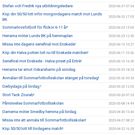
Stefan och Fredrik nya utbildningsledare.
2025-06-27 07:54
Köp din 50/50 lott inför morgondagens match mot Lunds
2025-06-25 17:03
BK.
Sommarlovsfotboll för flickor 6-11 år!
2025-06-23 13:04
Herrarna möter Lunds BK på hemmaplan
2025-06-23 12:30
Missa inte dagens seriefinal mot Enskede!
2025-06-15 10:27
Köp din Halva potten lott nu till Enskede matchen!
2025-06-11 10:56
Seriefinal mot Enskede - Halva priset på Entrè!
2025-06-10 16:30
Herrarna tar emot Oskarshamn på söndag.
2025-05-29 18:23
Anmälan till Sommarfotbollsskolan stänger på torsdag!
2025-05-26 09:33
Derbydags på lördag !
2025-05-20 12:03
Stort Tack Zourab!
2025-05-20 07:23
Påminnelse Sommarfotbollsskolan
2025-05-08 14:49
Damerna möter Smedby hemma på lördag.
2025-04-30 15:44
Missa inte att anmäla till Sommarfotbollsskolan!
2025-04-27 08:27
Köp 50/50 lott till lördagens match!
2025-04-22 16:29