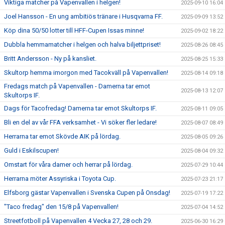
Viktiga matcher på Vapenvallen i helgen!
2025-09-10 16:04
Joel Hansson - En ung ambitiös tränare i Husqvarna FF.
2025-09-09 13:52
Köp dina 50/50 lotter till HFF-Cupen Issas minne!
2025-09-02 18:22
Dubbla hemmamatcher i helgen och halva biljettpriset!
2025-08-26 08:45
Britt Andersson - Ny på kansliet.
2025-08-25 15:33
Skultorp hemma imorgon med Tacokväll på Vapenvallen!
2025-08-14 09:18
Fredags match på Vapenvallen - Damerna tar emot
2025-08-13 12:07
Skultorps IF.
Dags för Tacofredag! Damerna tar emot Skultorps IF.
2025-08-11 09:05
Bli en del av vår FFA verksamhet - Vi söker fler ledare!
2025-08-07 08:49
Herrarna tar emot Skövde AIK på lördag.
2025-08-05 09:26
Guld i Eskilscupen!
2025-08-04 09:32
Omstart för våra damer och herrar på lördag.
2025-07-29 10:44
Herrarna möter Assyriska i Toyota Cup.
2025-07-23 21:17
Elfsborg gästar Vapenvallen i Svenska Cupen på Onsdag!
2025-07-19 17:22
"Taco fredag" den 15/8 på Vapenvallen!
2025-07-04 14:52
Streetfotboll på Vapenvallen 4 Vecka 27, 28 och 29.
2025-06-30 16:29