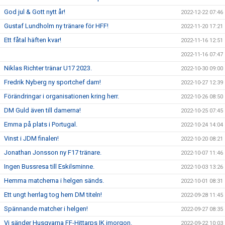
God jul & Gott nytt år!
2022-12-22 07:46
Gustaf Lundholm ny tränare för HFF!
2022-11-20 17:21
Ett fåtal häften kvar!
2022-11-16 12:51
2022-11-16 07:47
Niklas Richter tränar U17 2023.
2022-10-30 09:00
Fredrik Nyberg ny sportchef dam!
2022-10-27 12:39
Förändringar i organisationen kring herr.
2022-10-26 08:50
DM Guld även till damerna!
2022-10-25 07:45
Emma på plats i Portugal.
2022-10-24 14:04
Vinst i JDM finalen!
2022-10-20 08:21
Jonathan Jonsson ny F17 tränare.
2022-10-07 11:46
Ingen Bussresa till Eskilsminne.
2022-10-03 13:26
Hemma matcherna i helgen sänds.
2022-10-01 08:31
Ett ungt herrlag tog hem DM titeln!
2022-09-28 11:45
Spännande matcher i helgen!
2022-09-27 08:35
Vi sänder Husqvarna FF-Hittarps IK imorgon.
2022-09-22 10:03