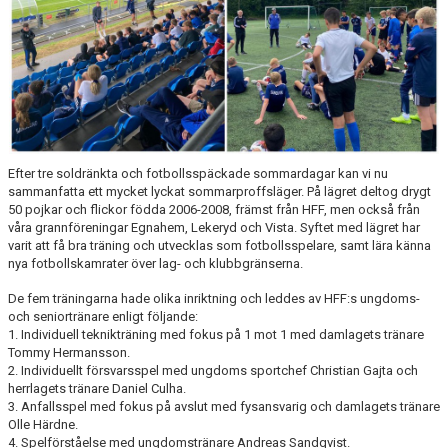
"VAPENDRAGARE 2026"
FRITIDSKORTET/AVGIFTER
Efter tre soldränkta och fotbollsspäckade sommardagar kan vi nu
sammanfatta ett mycket lyckat sommarproffsläger. På lägret deltog drygt
50 pojkar och flickor födda 2006-2008, främst från HFF, men också från
våra grannföreningar Egnahem, Lekeryd och Vista. Syftet med lägret har
varit att få bra träning och utvecklas som fotbollsspelare, samt lära känna
nya fotbollskamrater över lag- och klubbgränserna.
De fem träningarna hade olika inriktning och leddes av HFF:s ungdoms-
och seniortränare enligt följande:
1. Individuell teknikträning med fokus på 1 mot 1 med damlagets tränare
Tommy Hermansson.
2. Individuellt försvarsspel med ungdoms sportchef Christian Gajta och
herrlagets tränare Daniel Culha.
3. Anfallsspel med fokus på avslut med fysansvarig och damlagets tränare
Olle Härdne.
4. Spelförståelse med ungdomstränare Andreas Sandqvist.