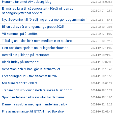
Herrarna tar emot Åtvidaberg idag.
2025-03-15 07:55
En månad kvar till säsongsstart - försäljningen av
2025-03-01 12:59
säsongsbiljetter har öppnat
Nya Souvenirer till försäljning under morgondagens match!
2025-02-21 16:44
Bli en del av vår arrangemangs grupp 2025!
2025-02-20 10:06
Välkommen på årsmöte!
2025-02-17 11:09
Tillfällig anmälan länk som medlem eller spelare.
2025-01-30 14:46
Herr och dam spelare söker lägenhet/boende.
2024-12-17 11:09
Beställ din julklapp på Intersport.
2024-12-08 21:45
Black friday på Intersport
2024-11-27 07:35
Sebastian och Mikael går in i tränarroller.
2024-11-21 13:49
Förändringar i P19 tränarteamet till 2025.
2024-11-18 13:58
Nya tränare för P17 klara.
2024-11-16 08:22
Tränare och utbildningsledare sökes till ungdom.
2024-10-28 13:27
Spännande länsderby avslutar för damerna!
2024-10-25 14:00
Damerna avslutar med spännande länsderby.
2024-10-22 18:23
Fira avancemanget till ETTAN med Bakelse!
2024-10-22 09:42