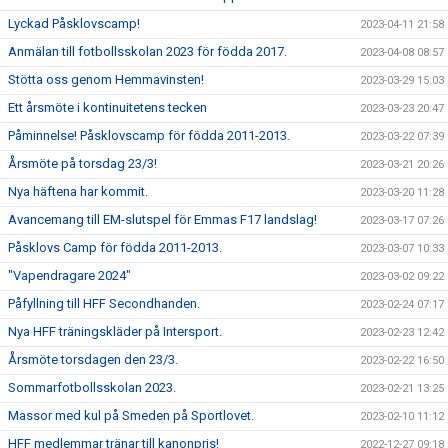
Lyckad Påsklovscamp!
2023-04-11 21:58
Anmälan till fotbollsskolan 2023 för födda 2017.
2023-04-08 08:57
Stötta oss genom Hemmavinsten!
2023-03-29 15:03
Ett årsmöte i kontinuitetens tecken
2023-03-23 20:47
Påminnelse! Påsklovscamp för födda 2011-2013.
2023-03-22 07:39
Årsmöte på torsdag 23/3!
2023-03-21 20:26
Nya häftena har kommit.
2023-03-20 11:28
Avancemang till EM-slutspel för Emmas F17 landslag!
2023-03-17 07:26
Påsklovs Camp för födda 2011-2013.
2023-03-07 10:33
"Vapendragare 2024"
2023-03-02 09:22
Påfyllning till HFF Secondhanden.
2023-02-24 07:17
Nya HFF träningskläder på Intersport.
2023-02-23 12:42
Årsmöte torsdagen den 23/3.
2023-02-22 16:50
Sommarfotbollsskolan 2023.
2023-02-21 13:25
Massor med kul på Smeden på Sportlovet.
2023-02-10 11:12
HFF medlemmar tränar till kanonpris!
2022-12-27 09:18