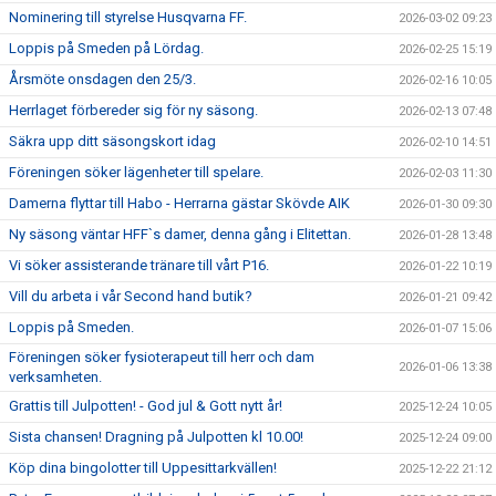
Nominering till styrelse Husqvarna FF.
2026-03-02 09:23
Loppis på Smeden på Lördag.
2026-02-25 15:19
Årsmöte onsdagen den 25/3.
2026-02-16 10:05
Herrlaget förbereder sig för ny säsong.
2026-02-13 07:48
Säkra upp ditt säsongskort idag
2026-02-10 14:51
Föreningen söker lägenheter till spelare.
2026-02-03 11:30
Damerna flyttar till Habo - Herrarna gästar Skövde AIK
2026-01-30 09:30
Ny säsong väntar HFF`s damer, denna gång i Elitettan.
2026-01-28 13:48
Vi söker assisterande tränare till vårt P16.
2026-01-22 10:19
Vill du arbeta i vår Second hand butik?
2026-01-21 09:42
Loppis på Smeden.
2026-01-07 15:06
Föreningen söker fysioterapeut till herr och dam
2026-01-06 13:38
verksamheten.
Grattis till Julpotten! - God jul & Gott nytt år!
2025-12-24 10:05
Sista chansen! Dragning på Julpotten kl 10.00!
2025-12-24 09:00
Köp dina bingolotter till Uppesittarkvällen!
2025-12-22 21:12