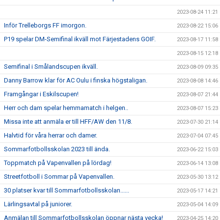
2023-08-24 11:21
Inför Trelleborgs FF imorgon.
2023-08-22 15:06
P19 spelar DM-Semifinal ikväll mot Färjestadens GOIF.
2023-08-17 11:58
2023-08-15 12:18
Semifinal i Smålandscupen ikväll.
2023-08-09 09:35
Danny Barrow klar för AC Oulu i finska högstaligan.
2023-08-08 14:46
Framgångar i Eskilscupen!
2023-08-07 21:44
Herr och dam spelar hemmamatch i helgen..
2023-08-07 15:23
Missa inte att anmäla er till HFF/AW den 11/8.
2023-07-30 21:14
Halvtid för våra herrar och damer.
2023-07-04 07:45
Sommarfotbollsskolan 2023 till ända.
2023-06-22 15:03
Toppmatch på Vapenvallen på lördag!
2023-06-14 13:08
Streetfotboll i Sommar på Vapenvallen.
2023-05-30 13:12
30 platser kvar till Sommarfotbollsskolan......
2023-05-17 14:21
Lärlingsavtal på juniorer.
2023-05-04 14:09
Anmälan till Sommarfotbollsskolan öppnar nästa vecka!
2023-04-25 14:20