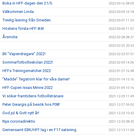
Boka in HFF-dagen den 21/5.
2022-03-16 08:03
Välkommen Linda
2022-03-09 10:18
Trevlig läsning från Smeden.
2022-03-07 11:53
Höstens första HFF-AW
2022-03-04 11:07
Årsmöte
2022-02-28 08:27
2022-02-25 20:53
Bli ”Vapendragare” 2022!
2022-02-23 07:51
Sommarfotbollsskolan 2022!
2022-02-09 14:06
HFFs Träningsmatcher 2022
2022-01-27 16:48
”Madde” Tegström klar för våra damer!
2022-01-14 15:16
HFF-Cupen Issas Minne 2022
2022-01-09 10:16
Vi söker framtidens fotbollstränare
2021-12-29 11:49
Peter Gwargis på besök hos P08!
2021-12-27 09:03
God jul & Gott nytt år!
2021-12-23 10:42
Nya coronadirektiv.
2021-12-23 08:32
Gemensamt EBK/HFF lag i en F17 satsning.
2021-12-13 11:04