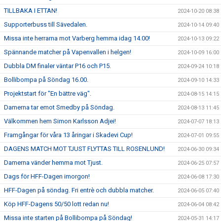
TILLBAKA I ETTAN!
2024-10-20 08:38
Supporterbuss till Sävedalen.
2024-10-14 09:40
Missa inte herrarna mot Varberg hemma idag 14.00!
2024-10-13 09:22
Spännande matcher på Vapenvallen i helgen!
2024-10-09 16:00
Dubbla DM finaler väntar P16 och P15.
2024-09-24 10:18
Bollibompa på Söndag 16.00.
2024-09-10 14:33
Projektstart för "En bättre väg".
2024-08-15 14:15
Damerna tar emot Smedby på Söndag.
2024-08-13 11:45
Välkommen hem Simon Karlsson Adjei!
2024-07-07 18:13
Framgångar för våra 13 åringar i Skadevi Cup!
2024-07-01 09:55
DAGENS MATCH MOT TJUST FLYTTAS TILL ROSENLUND!
2024-06-30 09:34
Damerna vänder hemma mot Tjust.
2024-06-25 07:57
Dags för HFF-Dagen imorgon!
2024-06-08 17:30
HFF-Dagen på söndag. Fri entrè och dubbla matcher.
2024-06-05 07:40
Köp HFF-Dagens 50/50 lott redan nu!
2024-06-04 08:42
Missa inte starten på Bollibompa på Söndag!
2024-05-31 14:17