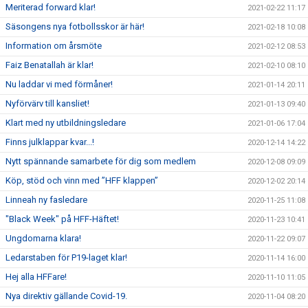
Meriterad forward klar!
2021-02-22 11:17
Säsongens nya fotbollsskor är här!
2021-02-18 10:08
Information om årsmöte
2021-02-12 08:53
Faiz Benatallah är klar!
2021-02-10 08:10
Nu laddar vi med förmåner!
2021-01-14 20:11
Nyförvärv till kansliet!
2021-01-13 09:40
Klart med ny utbildningsledare
2021-01-06 17:04
Finns julklappar kvar...!
2020-12-14 14:22
Nytt spännande samarbete för dig som medlem
2020-12-08 09:09
Köp, stöd och vinn med ”HFF klappen”
2020-12-02 20:14
Linneah ny fasledare
2020-11-25 11:08
"Black Week" på HFF-Häftet!
2020-11-23 10:41
Ungdomarna klara!
2020-11-22 09:07
Ledarstaben för P19-laget klar!
2020-11-14 16:00
Hej alla HFFare!
2020-11-10 11:05
Nya direktiv gällande Covid-19.
2020-11-04 08:20