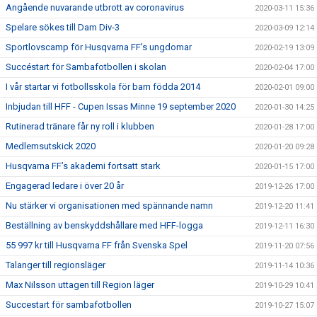
Angående nuvarande utbrott av coronavirus
2020-03-11 15:36
Spelare sökes till Dam Div-3
2020-03-09 12:14
Sportlovscamp för Husqvarna FF’s ungdomar
2020-02-19 13:09
Succéstart för Sambafotbollen i skolan
2020-02-04 17:00
I vår startar vi fotbollsskola för barn födda 2014
2020-02-01 09:00
Inbjudan till HFF - Cupen Issas Minne 19 september 2020
2020-01-30 14:25
Rutinerad tränare får ny roll i klubben
2020-01-28 17:00
Medlemsutskick 2020
2020-01-20 09:28
Husqvarna FF’s akademi fortsatt stark
2020-01-15 17:00
Engagerad ledare i över 20 år
2019-12-26 17:00
Nu stärker vi organisationen med spännande namn
2019-12-20 11:41
Beställning av benskyddshållare med HFF-logga
2019-12-11 16:30
55 997 kr till Husqvarna FF från Svenska Spel
2019-11-20 07:56
Talanger till regionsläger
2019-11-14 10:36
Max Nilsson uttagen till Region läger
2019-10-29 10:41
Succestart för sambafotbollen
2019-10-27 15:07