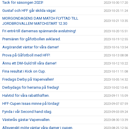
Tack för säsongen 2023!
2023-10-30 17:20
Gustaf och HFF går skilda vägar.
2023-10-25 11:24
MORGONDAGENS DAM MATCH FLYTTAD TILL
2023-10-21 13:35
JORDBROVALLEN! MATCHSTART 12.30
Fri entrè till damernas spännande avslutning!
2023-10-20 15:51
Premiären för gåfotbollen avklarad.
2023-10-19 12:55
Avgörandet väntar för våra damer!
2023-10-16 13:54
Prova på Gåfotboll med HFF!
2023-10-13 08:08
Ännu ett DM-Guld till våra damer!
2023-10-12 10:22
Fina resultat i Kick on Cup.
2023-10-11 11:08
Fredags Derby på Vapenvallen!
2023-10-05 14:32
Derbydags för herrarna på fredag!
2023-10-02 13:45
Halvtid för våra rabatthäften.
2023-09-11 15:09
HFF-Cupen Issas minne på lördag!
2023-09-07 07:59
Fynda i vår Second hand idag.
2023-09-03 09:24
Västerås gästar Vapenvallen.
2023-08-30 13:39
Allsvenskt möte väntar våra damer i cupen.
2023-08-25 12:56