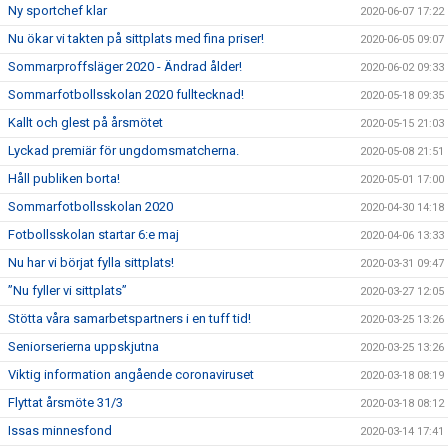
Ny sportchef klar
2020-06-07 17:22
Nu ökar vi takten på sittplats med fina priser!
2020-06-05 09:07
Sommarproffsläger 2020 - Ändrad ålder!
2020-06-02 09:33
Sommarfotbollsskolan 2020 fulltecknad!
2020-05-18 09:35
Kallt och glest på årsmötet
2020-05-15 21:03
Lyckad premiär för ungdomsmatcherna.
2020-05-08 21:51
Håll publiken borta!
2020-05-01 17:00
Sommarfotbollsskolan 2020
2020-04-30 14:18
Fotbollsskolan startar 6:e maj
2020-04-06 13:33
Nu har vi börjat fylla sittplats!
2020-03-31 09:47
”Nu fyller vi sittplats”
2020-03-27 12:05
Stötta våra samarbetspartners i en tuff tid!
2020-03-25 13:26
Seniorserierna uppskjutna
2020-03-25 13:26
Viktig information angående coronaviruset
2020-03-18 08:19
Flyttat årsmöte 31/3
2020-03-18 08:12
Issas minnesfond
2020-03-14 17:41