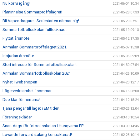
Nu kör vi igång!
2021-06-04 10:34
Påminnelse Sommarproffslägret!
2021-05-28 07:33
Bli Vapendragare - Seriestarten närmar sig!
2021-05-20 07:51
Sommarfotbollsskolan fulltecknad.
2021-05-19 09:13
Flyttat årsmöte.
2021-05-12 17:35
Anmälan Sommarproffslägret 2021.
2021-05-07 15:38
Inbjudan årsmöte.
2021-05-05 09:09
Stort intresse för Sommarfotbollsskolan!
2021-04-30 07:54
Anmälan Sommarfotbollsskolan 2021
2021-04-26 10:09
Nyhet i webshopen
2021-04-20 12:17
Lägerverksamhet i sommar.
2021-04-15 08:00
Duo klar för herrarna!
2021-04-12 15:24
Tjäna pengar till laget i EM tider!
2021-03-25 12:04
Föreningskläder
2021-03-10 10:54
Snart dags för fotbollsskolan i Husqvarna FF!
2021-03-09 14:45
Lovande forwardstalang kontrakterad!
2021-02-23 10:14