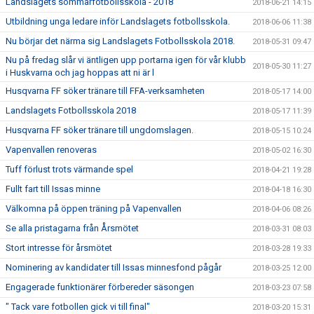
Landslagets sommarfotbollsskola - 2018
2018-06-21 14:15
Utbildning unga ledare inför Landslagets fotbollsskola.
2018-06-06 11:38
Nu börjar det närma sig Landslagets Fotbollsskola 2018.
2018-05-31 09:47
Nu på fredag slår vi äntligen upp portarna igen för vår klubb
2018-05-30 11:27
i Huskvarna och jag hoppas att ni är l
Husqvarna FF söker tränare till FFA-verksamheten
2018-05-17 14:00
Landslagets Fotbollsskola 2018
2018-05-17 11:39
Husqvarna FF söker tränare till ungdomslagen.
2018-05-15 10:24
Vapenvallen renoveras
2018-05-02 16:30
Tuff förlust trots värmande spel
2018-04-21 19:28
Fullt fart till Issas minne
2018-04-18 16:30
Välkomna på öppen träning på Vapenvallen
2018-04-06 08:26
Se alla pristagarna från Årsmötet
2018-03-31 08:03
Stort intresse för årsmötet
2018-03-28 19:33
Nominering av kandidater till Issas minnesfond pågår
2018-03-25 12:00
Engagerade funktionärer förbereder säsongen
2018-03-23 07:58
" Tack vare fotbollen gick vi till final"
2018-03-20 15:31