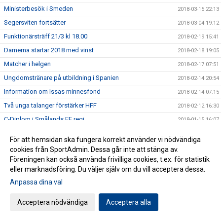
Ministerbesök i Smeden
2018-03-15 22:13
Segersviten fortsätter
2018-03-04 19:12
Funktionärsträff 21/3 kl 18.00
2018-02-19 15:41
Damerna startar 2018 med vinst
2018-02-18 19:05
Matcher i helgen
2018-02-17 07:51
Ungdomstränare på utbildning i Spanien
2018-02-14 20:54
Information om Issas minnesfond
2018-02-14 07:15
Två unga talanger förstärker HFF
2018-02-12 16:30
C-Diplom i Smålands FF regi.
2018-01-15 16:07
2017 i bilder och (lite) text
2017-12-31 15:00
För att hemsidan ska fungera korrekt använder vi nödvändiga
Spännande Akademichef klar
2017-12-22 05:58
cookies från SportAdmin. Dessa går inte att stänga av.
Föreningen kan också använda frivilliga cookies, t.ex. för statistik
Boka din drömresa med HFF:s nya samarbetspartner
2017-12-13 18:37
eller marknadsföring. Du väljer själv om du vill acceptera dessa.
Läsglädje ger spelglädje
2017-12-08 06:00
Anpassa dina val
Medlemsutskick
2017-12-06 08:57
Positivt och lärorikt för ungdomsledarna.
Acceptera nödvändiga
Acceptera alla
2017-11-25 16:37
[HFF 30 ÅR] Branden på Vapenvallen
2017-11-21 16:30