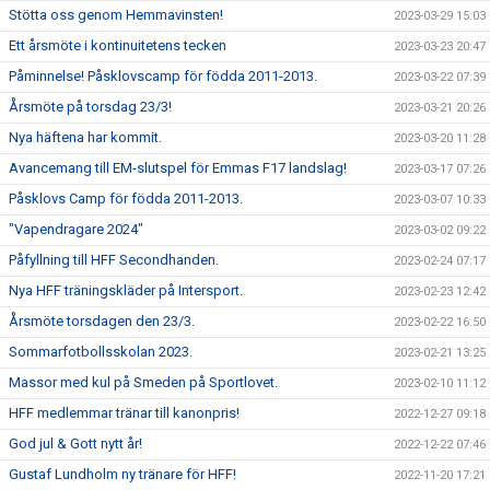
Stötta oss genom Hemmavinsten!
2023-03-29 15:03
Ett årsmöte i kontinuitetens tecken
2023-03-23 20:47
Påminnelse! Påsklovscamp för födda 2011-2013.
2023-03-22 07:39
Årsmöte på torsdag 23/3!
2023-03-21 20:26
Nya häftena har kommit.
2023-03-20 11:28
Avancemang till EM-slutspel för Emmas F17 landslag!
2023-03-17 07:26
Påsklovs Camp för födda 2011-2013.
2023-03-07 10:33
"Vapendragare 2024"
2023-03-02 09:22
Påfyllning till HFF Secondhanden.
2023-02-24 07:17
Nya HFF träningskläder på Intersport.
2023-02-23 12:42
Årsmöte torsdagen den 23/3.
2023-02-22 16:50
Sommarfotbollsskolan 2023.
2023-02-21 13:25
Massor med kul på Smeden på Sportlovet.
2023-02-10 11:12
HFF medlemmar tränar till kanonpris!
2022-12-27 09:18
God jul & Gott nytt år!
2022-12-22 07:46
Gustaf Lundholm ny tränare för HFF!
2022-11-20 17:21