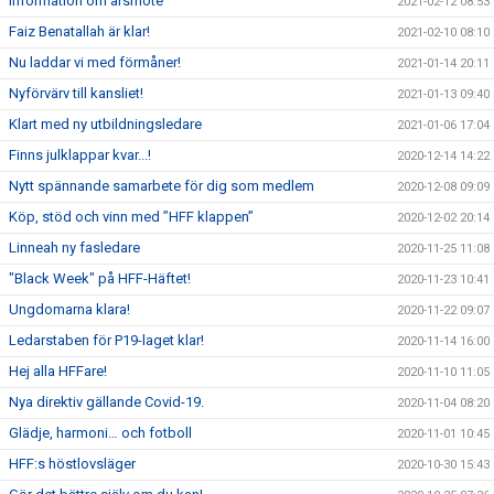
Information om årsmöte
2021-02-12 08:53
Faiz Benatallah är klar!
2021-02-10 08:10
Nu laddar vi med förmåner!
2021-01-14 20:11
Nyförvärv till kansliet!
2021-01-13 09:40
Klart med ny utbildningsledare
2021-01-06 17:04
Finns julklappar kvar...!
2020-12-14 14:22
Nytt spännande samarbete för dig som medlem
2020-12-08 09:09
Köp, stöd och vinn med ”HFF klappen”
2020-12-02 20:14
Linneah ny fasledare
2020-11-25 11:08
"Black Week" på HFF-Häftet!
2020-11-23 10:41
Ungdomarna klara!
2020-11-22 09:07
Ledarstaben för P19-laget klar!
2020-11-14 16:00
Hej alla HFFare!
2020-11-10 11:05
Nya direktiv gällande Covid-19.
2020-11-04 08:20
Glädje, harmoni… och fotboll
2020-11-01 10:45
HFF:s höstlovsläger
2020-10-30 15:43