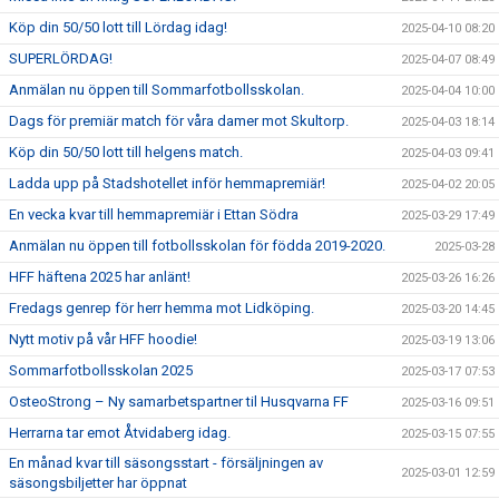
Köp din 50/50 lott till Lördag idag!
2025-04-10 08:20
SUPERLÖRDAG!
2025-04-07 08:49
Anmälan nu öppen till Sommarfotbollsskolan.
2025-04-04 10:00
Dags för premiär match för våra damer mot Skultorp.
2025-04-03 18:14
Köp din 50/50 lott till helgens match.
2025-04-03 09:41
Ladda upp på Stadshotellet inför hemmapremiär!
2025-04-02 20:05
En vecka kvar till hemmapremiär i Ettan Södra
2025-03-29 17:49
Anmälan nu öppen till fotbollsskolan för födda 2019-2020.
2025-03-28
HFF häftena 2025 har anlänt!
2025-03-26 16:26
Fredags genrep för herr hemma mot Lidköping.
2025-03-20 14:45
Nytt motiv på vår HFF hoodie!
2025-03-19 13:06
Sommarfotbollsskolan 2025
2025-03-17 07:53
OsteoStrong – Ny samarbetspartner til Husqvarna FF
2025-03-16 09:51
Herrarna tar emot Åtvidaberg idag.
2025-03-15 07:55
En månad kvar till säsongsstart - försäljningen av
2025-03-01 12:59
säsongsbiljetter har öppnat