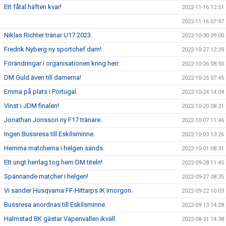
Ett fåtal häften kvar!
2022-11-16 12:51
2022-11-16 07:47
Niklas Richter tränar U17 2023.
2022-10-30 09:00
Fredrik Nyberg ny sportchef dam!
2022-10-27 12:39
Förändringar i organisationen kring herr.
2022-10-26 08:50
DM Guld även till damerna!
2022-10-25 07:45
Emma på plats i Portugal.
2022-10-24 14:04
Vinst i JDM finalen!
2022-10-20 08:21
Jonathan Jonsson ny F17 tränare.
2022-10-07 11:46
Ingen Bussresa till Eskilsminne.
2022-10-03 13:26
Hemma matcherna i helgen sänds.
2022-10-01 08:31
Ett ungt herrlag tog hem DM titeln!
2022-09-28 11:45
Spännande matcher i helgen!
2022-09-27 08:35
Vi sänder Husqvarna FF-Hittarps IK imorgon.
2022-09-22 10:03
Bussresa anordnas till Eskilsminne.
2022-09-13 14:28
Halmstad BK gästar Vapenvallen ikväll.
2022-08-31 14:38