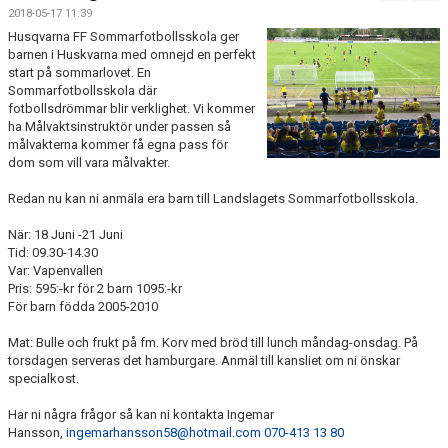
FÖRENINGSKALENDER
2018-05-17 11:39
Husqvarna FF Sommarfotbollsskola ger
BILDGALLERI
barnen i Huskvarna med omnejd en perfekt
start på sommarlovet. En
Sommarfotbollsskola där
DOKUMENT
fotbollsdrömmar blir verklighet. Vi kommer
ha Målvaktsinstruktör under passen så
FÖRENINGENS MATCHER
målvakterna kommer få egna pass för
dom som vill vara målvakter.
SPONSORER
Redan nu kan ni anmäla era barn till Landslagets Sommarfotbollsskola.
INTERSPORT
När: 18 Juni -21 Juni
Tid: 09.30-14.30
ISSA ISKANDERS MINNESFOND
Var: Vapenvallen
Pris: 595:-kr för 2 barn 1095:-kr
För barn födda 2005-2010
BOKA DIN HEMMAVINSTLOTT SMIDIGT HÄR
Mat: Bulle och frukt på fm. Korv med bröd till lunch måndag-onsdag. På
BÖRJA SPELA FOTBOLL I HUSQVARNA FF
torsdagen serveras det hamburgare. Anmäl till kansliet om ni önskar
specialkost.
BLÅ TRÅDEN
Har ni några frågor så kan ni kontakta Ingemar
Hansson,
ingemarhansson58@hotmail.com
070-413 13 80
HFF´S VÄRDEGRUND