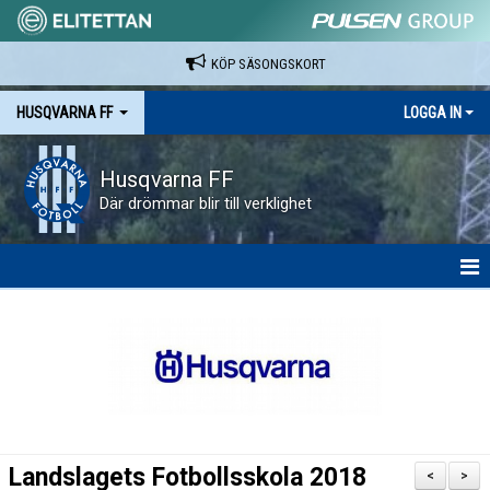
KÖP SÄSONGSKORT
HUSQVARNA FF
LOGGA IN
Husqvarna FF
Där drömmar blir till verklighet
HEM
NYHETER
VAPENVALLEN
SÄSONGSKORT OCH MATCHBILJETTER.
Landslagets Fotbollsskola 2018
<
>