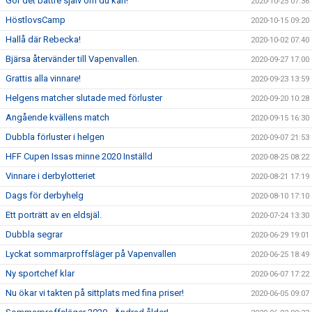
Gör det bättre själv om du kan!
2020-10-25 07:36
HöstlovsCamp
2020-10-15 09:20
Hallå där Rebecka!
2020-10-02 07:40
Bjärsa återvänder till Vapenvallen.
2020-09-27 17:00
Grattis alla vinnare!
2020-09-23 13:59
Helgens matcher slutade med förluster
2020-09-20 10:28
Angående kvällens match
2020-09-15 16:30
Dubbla förluster i helgen
2020-09-07 21:53
HFF Cupen Issas minne 2020 Inställd
2020-08-25 08:22
Vinnare i derbylotteriet
2020-08-21 17:19
Dags för derbyhelg
2020-08-10 17:10
Ett porträtt av en eldsjäl.
2020-07-24 13:30
Dubbla segrar
2020-06-29 19:01
Lyckat sommarproffsläger på Vapenvallen
2020-06-25 18:49
Ny sportchef klar
2020-06-07 17:22
Nu ökar vi takten på sittplats med fina priser!
2020-06-05 09:07