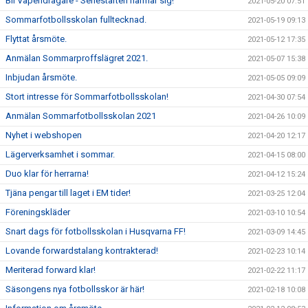
Bli Vapendragare - Seriestarten närmar sig!
2021-05-20 07:51
Sommarfotbollsskolan fulltecknad.
2021-05-19 09:13
Flyttat årsmöte.
2021-05-12 17:35
Anmälan Sommarproffslägret 2021.
2021-05-07 15:38
Inbjudan årsmöte.
2021-05-05 09:09
Stort intresse för Sommarfotbollsskolan!
2021-04-30 07:54
Anmälan Sommarfotbollsskolan 2021
2021-04-26 10:09
Nyhet i webshopen
2021-04-20 12:17
Lägerverksamhet i sommar.
2021-04-15 08:00
Duo klar för herrarna!
2021-04-12 15:24
Tjäna pengar till laget i EM tider!
2021-03-25 12:04
Föreningskläder
2021-03-10 10:54
Snart dags för fotbollsskolan i Husqvarna FF!
2021-03-09 14:45
Lovande forwardstalang kontrakterad!
2021-02-23 10:14
Meriterad forward klar!
2021-02-22 11:17
Säsongens nya fotbollsskor är här!
2021-02-18 10:08