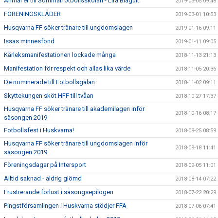
Anmäl er till Sommarfotbollsskolan - Lira Blågult.
2019-03-05 09:48
FÖRENINGSKLÄDER
2019-03-01 10:53
Husqvarna FF söker tränare till ungdomslagen
2019-01-16 09:11
Issas minnesfond
2019-01-11 09:05
Kärleksmanifestationen lockade många
2018-11-13 21:13
Manifestation för respekt och allas lika värde
2018-11-05 20:36
De nominerade till Fotbollsgalan
2018-11-02 09:11
Skyttekungen sköt HFF till tvåan
2018-10-27 17:37
Husqvarna FF söker tränare till akademilagen inför
2018-10-16 08:17
säsongen 2019
Fotbollsfest i Huskvarna!
2018-09-25 08:59
Husqvarna FF söker tränare till ungdomslagen inför
2018-09-18 11:41
säsongen 2019
Föreningsdagar på Intersport
2018-09-05 11:01
Alltid saknad - aldrig glömd
2018-08-14 07:22
Frustrerande förlust i säsongsepilogen
2018-07-22 20:29
Pingstförsamlingen i Huskvarna stödjer FFA
2018-07-06 07:41