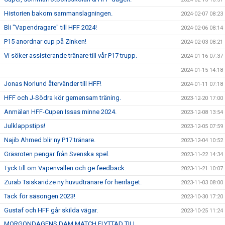
Historien bakom sammanslagningen.
2024-02-07 08:23
Bli "Vapendragare" till HFF 2024!
2024-02-06 08:14
P15 anordnar cup på Zinken!
2024-02-03 08:21
Vi söker assisterande tränare till vår P17 trupp.
2024-01-16 07:37
2024-01-15 14:18
Jonas Norlund återvänder till HFF!
2024-01-11 07:18
HFF och J-Södra kör gemensam träning.
2023-12-20 17:00
Anmälan HFF-Cupen Issas minne 2024.
2023-12-08 13:54
Julklappstips!
2023-12-05 07:59
Najib Ahmed blir ny P17 tränare.
2023-12-04 10:52
Gräsroten pengar från Svenska spel.
2023-11-22 14:34
Tyck till om Vapenvallen och ge feedback.
2023-11-21 10:07
Zurab Tsiskaridze ny huvudtränare för herrlaget.
2023-11-03 08:00
Tack för säsongen 2023!
2023-10-30 17:20
Gustaf och HFF går skilda vägar.
2023-10-25 11:24
MORGONDAGENS DAM MATCH FLYTTAD TILL