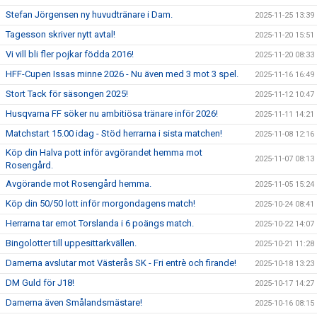
Stefan Jörgensen ny huvudtränare i Dam.
2025-11-25 13:39
Tagesson skriver nytt avtal!
2025-11-20 15:51
Vi vill bli fler pojkar födda 2016!
2025-11-20 08:33
HFF-Cupen Issas minne 2026 - Nu även med 3 mot 3 spel.
2025-11-16 16:49
Stort Tack för säsongen 2025!
2025-11-12 10:47
Husqvarna FF söker nu ambitiösa tränare inför 2026!
2025-11-11 14:21
Matchstart 15.00 idag - Stöd herrarna i sista matchen!
2025-11-08 12:16
Köp din Halva pott inför avgörandet hemma mot
2025-11-07 08:13
Rosengård.
Avgörande mot Rosengård hemma.
2025-11-05 15:24
Köp din 50/50 lott inför morgondagens match!
2025-10-24 08:41
Herrarna tar emot Torslanda i 6 poängs match.
2025-10-22 14:07
Bingolotter till uppesittarkvällen.
2025-10-21 11:28
Damerna avslutar mot Västerås SK - Fri entrè och firande!
2025-10-18 13:23
DM Guld för J18!
2025-10-17 14:27
Damerna även Smålandsmästare!
2025-10-16 08:15