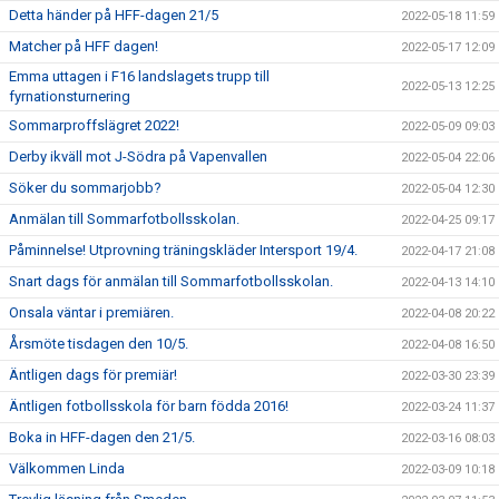
Detta händer på HFF-dagen 21/5
2022-05-18 11:59
Matcher på HFF dagen!
2022-05-17 12:09
Emma uttagen i F16 landslagets trupp till
2022-05-13 12:25
fyrnationsturnering
Sommarproffslägret 2022!
2022-05-09 09:03
Derby ikväll mot J-Södra på Vapenvallen
2022-05-04 22:06
Söker du sommarjobb?
2022-05-04 12:30
Anmälan till Sommarfotbollsskolan.
2022-04-25 09:17
Påminnelse! Utprovning träningskläder Intersport 19/4.
2022-04-17 21:08
Snart dags för anmälan till Sommarfotbollsskolan.
2022-04-13 14:10
Onsala väntar i premiären.
2022-04-08 20:22
Årsmöte tisdagen den 10/5.
2022-04-08 16:50
Äntligen dags för premiär!
2022-03-30 23:39
Äntligen fotbollsskola för barn födda 2016!
2022-03-24 11:37
Boka in HFF-dagen den 21/5.
2022-03-16 08:03
Välkommen Linda
2022-03-09 10:18