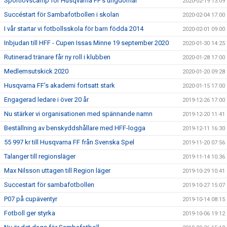
Sportlovscamp för Husqvarna FF’s ungdomar
2020-02-19 13:09
Succéstart för Sambafotbollen i skolan
2020-02-04 17:00
I vår startar vi fotbollsskola för barn födda 2014
2020-02-01 09:00
Inbjudan till HFF - Cupen Issas Minne 19 september 2020
2020-01-30 14:25
Rutinerad tränare får ny roll i klubben
2020-01-28 17:00
Medlemsutskick 2020
2020-01-20 09:28
Husqvarna FF’s akademi fortsatt stark
2020-01-15 17:00
Engagerad ledare i över 20 år
2019-12-26 17:00
Nu stärker vi organisationen med spännande namn
2019-12-20 11:41
Beställning av benskyddshållare med HFF-logga
2019-12-11 16:30
55 997 kr till Husqvarna FF från Svenska Spel
2019-11-20 07:56
Talanger till regionsläger
2019-11-14 10:36
Max Nilsson uttagen till Region läger
2019-10-29 10:41
Succestart för sambafotbollen
2019-10-27 15:07
P07 på cupäventyr
2019-10-14 08:15
Fotboll ger styrka
2019-10-06 19:12