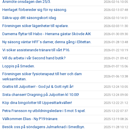
Årsmöte onsdagen den 25/3.
2026-02-16 10:05
Herrlaget förbereder sig för ny säsong.
2026-02-13 07:48
Säkra upp ditt säsongskort idag
2026-02-10 14:51
Föreningen söker lägenheter till spelare.
2026-02-03 11:30
Damerna flyttar till Habo - Herrarna gästar Skövde AIK
2026-01-30 09:30
Ny säsong väntar HFF`s damer, denna gång i Elitettan.
2026-01-28 13:48
Vi söker assisterande tränare till vårt P16.
2026-01-22 10:19
Vill du arbeta i vår Second hand butik?
2026-01-21 09:42
Loppis på Smeden.
2026-01-07 15:06
Föreningen söker fysioterapeut till herr och dam
2026-01-06 13:38
verksamheten.
Grattis till Julpotten! - God jul & Gott nytt år!
2025-12-24 10:05
Sista chansen! Dragning på Julpotten kl 10.00!
2025-12-24 09:00
Köp dina bingolotter till Uppesittarkvällen!
2025-12-22 21:12
Petra Fransson ny utbildningsledare i 5 mot 5 spel.
2025-12-22 07:37
Välkommen Elias - Ny P19 tränare.
2025-12-19 08:26
Besök oss på söndagens Julmarknad i Smedbyn.
2025-11-28 10:12