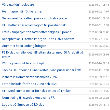
Våra utbildningsledare
2026-04-07 08:46
Hemmapremiär för herrarna.
2026-04-02 11:07
Seriespelet fortsätter i påsk - Köp Halva potten
2026-04-01 08:35
HFF häftena har anlänt lagom till påskhandeln!
2026-03-31 12:32
Entrè kampanjen fortsätter efter helgens 6 poäng!
2026-03-30 08:00
Seriepremiär i Elitettan imorgon - Köp Halva potten!
2026-03-27 10:56
Årsmötet hölls under gårdagen.
2026-03-26 08:55
På lördag smäller det - Elitettan startar med 50 % rabatt på
2026-03-25 08:03
entrè!
P16 tog hem guldet i Lux Cup!
2026-03-16 08:19
Teckna HFF "Young Guns" kortet - Vinn priser under året!
2026-03-11 11:37
Planera in Sommarfotbollsskolan 2026!
2026-03-09 09:16
Fotbollsskola för födda 2020 och 2021.
2026-03-05 13:47
HFF Medlemmar tränar för halva priset på Friskis!
2026-03-04 15:36
Nominering till styrelse Husqvarna FF.
2026-03-02 09:23
Loppis på Smeden på Lördag.
2026-02-25 15:19