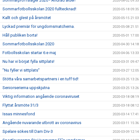
Sommarproffsläger 2020 - Ändrad ålder!
2020-06-02 09:33
Sommarfotbollsskolan 2020 fulltecknad!
2020-05-18 09:35
Kallt och glest på årsmötet
2020-05-15 21:03
Lyckad premiär för ungdomsmatcherna.
2020-05-08 21:51
Håll publiken borta!
2020-05-01 17:00
Sommarfotbollsskolan 2020
2020-04-30 14:18
Fotbollsskolan startar 6:e maj
2020-04-06 13:33
Nu har vi börjat fylla sittplats!
2020-03-31 09:47
”Nu fyller vi sittplats”
2020-03-27 12:05
Stötta våra samarbetspartners i en tuff tid!
2020-03-25 13:26
Seniorserierna uppskjutna
2020-03-25 13:26
Viktig information angående coronaviruset
2020-03-18 08:19
Flyttat årsmöte 31/3
2020-03-18 08:12
Issas minnesfond
2020-03-14 17:41
Angående nuvarande utbrott av coronavirus
2020-03-11 15:36
Spelare sökes till Dam Div-3
2020-03-09 12:14