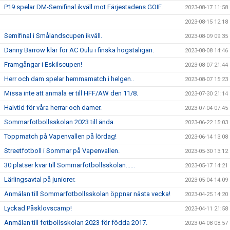
P19 spelar DM-Semifinal ikväll mot Färjestadens GOIF.
2023-08-17 11:58
2023-08-15 12:18
Semifinal i Smålandscupen ikväll.
2023-08-09 09:35
Danny Barrow klar för AC Oulu i finska högstaligan.
2023-08-08 14:46
Framgångar i Eskilscupen!
2023-08-07 21:44
Herr och dam spelar hemmamatch i helgen..
2023-08-07 15:23
Missa inte att anmäla er till HFF/AW den 11/8.
2023-07-30 21:14
Halvtid för våra herrar och damer.
2023-07-04 07:45
Sommarfotbollsskolan 2023 till ända.
2023-06-22 15:03
Toppmatch på Vapenvallen på lördag!
2023-06-14 13:08
Streetfotboll i Sommar på Vapenvallen.
2023-05-30 13:12
30 platser kvar till Sommarfotbollsskolan......
2023-05-17 14:21
Lärlingsavtal på juniorer.
2023-05-04 14:09
Anmälan till Sommarfotbollsskolan öppnar nästa vecka!
2023-04-25 14:20
Lyckad Påsklovscamp!
2023-04-11 21:58
Anmälan till fotbollsskolan 2023 för födda 2017.
2023-04-08 08:57