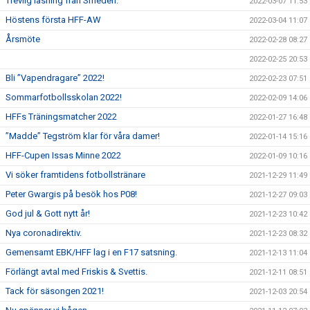
Trevlig läsning från Smeden.
2022-03-07 11:53
Höstens första HFF-AW
2022-03-04 11:07
Årsmöte
2022-02-28 08:27
2022-02-25 20:53
Bli ”Vapendragare” 2022!
2022-02-23 07:51
Sommarfotbollsskolan 2022!
2022-02-09 14:06
HFFs Träningsmatcher 2022
2022-01-27 16:48
”Madde” Tegström klar för våra damer!
2022-01-14 15:16
HFF-Cupen Issas Minne 2022
2022-01-09 10:16
Vi söker framtidens fotbollstränare
2021-12-29 11:49
Peter Gwargis på besök hos P08!
2021-12-27 09:03
God jul & Gott nytt år!
2021-12-23 10:42
Nya coronadirektiv.
2021-12-23 08:32
Gemensamt EBK/HFF lag i en F17 satsning.
2021-12-13 11:04
Förlängt avtal med Friskis & Svettis.
2021-12-11 08:51
Tack för säsongen 2021!
2021-12-03 20:54