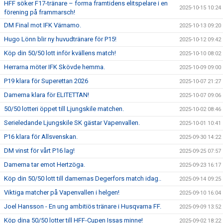
HFF söker F17-tränare – forma framtidens elitspelare i en
2025-10-15 10:24
förening på frammarsch!
DM Final mot IFK Värnamo.
2025-10-13 09:20
Hugo Lönn blir ny huvudtränare för P15!
2025-10-12 09:42
Köp din 50/50 lott inför kvällens match!
2025-10-10 08:02
Herrarna möter IFK Skövde hemma.
2025-10-09 09:00
P19 klara för Superettan 2026
2025-10-07 21:27
Damerna klara för ELITETTAN!
2025-10-07 09:06
50/50 lotteri öppet till Ljungskile matchen.
2025-10-02 08:46
Serieledande Ljungskile SK gästar Vapenvallen.
2025-10-01 10:41
P16 klara för Allsvenskan.
2025-09-30 14:22
DM vinst för vårt P16 lag!
2025-09-25 07:57
Damerna tar emot Hertzöga.
2025-09-23 16:17
Köp din 50/50 lott till damernas Degerfors match idag..
2025-09-14 09:25
Viktiga matcher på Vapenvallen i helgen!
2025-09-10 16:04
Joel Hansson - En ung ambitiös tränare i Husqvarna FF.
2025-09-09 13:52
Köp dina 50/50 lotter till HFF-Cupen Issas minne!
2025-09-02 18:22