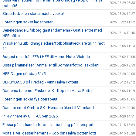
Sista vår matchen för herrarna på Onsdag - Köp din Halva
2026-06-29 08:33
pott här!
Streetfotbollen startar nästa vecka!
2026-06-26 12:27
Föreningen söker lägenheter.
2026-06-22 11:52
Serieledande Elfsborg gästar damerna - Gratis entrè med
2026-06-16 10:45
HFF-häftet.
Vi söker nu utbildningsledare/fotbollsutvecklare till 11 mot
2026-06-05 11:13
11.
August resa från FFA i HFF till Home Hotel Victoria.
2026-06-02 10:00
Sista påminnelsen! Anmäl er till Sommarfotbollsskolan!
2026-05-26 12:53
HFF-Dagen söndag 31/5
2026-05-20 09:05
DERBYDAGS på Fredag - Vinn Halva Potten!
2026-05-12 12:12
Damerna tar emot Enskede IK - Köp din Halva Potten!
2026-05-06 11:19
Föreningen söker fysioterapeut.
2026-05-05 10:05
Dam tar emot Örebro SK - Herrarna åker till Värmland.
2026-04-24 09:45
P14 vinnare av GIFF-Cupen 2026!
2026-04-20 14:51
Passa på att handla fotbolls utrustning på Intersport!
2026-04-15 13:54
Motala AIF gästar herrarna - Köp din Halva potten lott!
2026-04-15 10:28