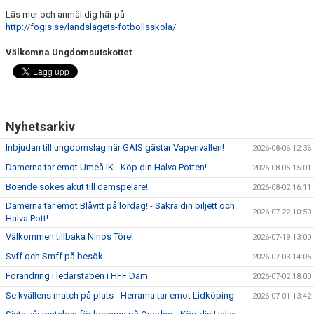
Läs mer och anmäl dig här på
"VAPENDRAGARE 2026"
http://fogis.se/landslagets-fotbollsskola/
Välkomna Ungdomsutskottet
FRITIDSKORTET/AVGIFTER
Nyhetsarkiv
Inbjudan till ungdomslag när GAIS gästar Vapenvallen!
2026-08-06 12:36
Damerna tar emot Umeå IK - Köp din Halva Potten!
2026-08-05 15:01
Boende sökes akut till damspelare!
2026-08-02 16:11
Damerna tar emot Blåvitt på lördag! - Säkra din biljett och
2026-07-22 10:50
Halva Pott!
Välkommen tillbaka Ninos Töre!
2026-07-19 13:00
Svff och Smff på besök.
2026-07-03 14:05
Förändring i ledarstaben i HFF Dam
2026-07-02 18:00
Se kvällens match på plats - Herrarna tar emot Lidköping
2026-07-01 13:42