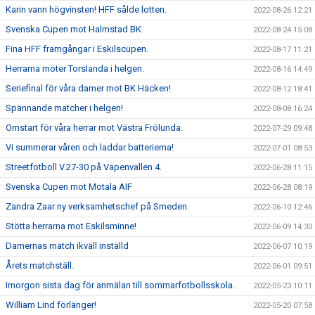
Karin vann högvinsten! HFF sålde lotten.
2022-08-26 12:21
Svenska Cupen mot Halmstad BK
2022-08-24 15:08
Fina HFF framgångar i Eskilscupen.
2022-08-17 11:21
Herrarna möter Torslanda i helgen.
2022-08-16 14:49
Seriefinal för våra damer mot BK Häcken!
2022-08-12 18:41
Spännande matcher i helgen!
2022-08-08 16:24
Omstart för våra herrar mot Västra Frölunda.
2022-07-29 09:48
Vi summerar våren och laddar batterierna!
2022-07-01 08:53
Streetfotboll V.27-30 på Vapenvallen 4.
2022-06-28 11:15
Svenska Cupen mot Motala AIF
2022-06-28 08:19
Zandra Zaar ny verksamhetschef på Smeden.
2022-06-10 12:46
Stötta herrarna mot Eskilsminne!
2022-06-09 14:30
Damernas match ikväll inställd
2022-06-07 10:19
Årets matchställ.
2022-06-01 09:51
Imorgon sista dag för anmälan till sommarfotbollsskola.
2022-05-23 10:11
William Lind förlänger!
2022-05-20 07:58