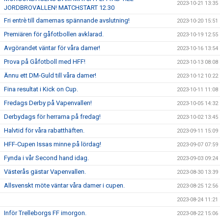
2023-10-21 13:35
JORDBROVALLEN! MATCHSTART 12.30
Fri entrè till damernas spännande avslutning!
2023-10-20 15:51
Premiären för gåfotbollen avklarad.
2023-10-19 12:55
Avgörandet väntar för våra damer!
2023-10-16 13:54
Prova på Gåfotboll med HFF!
2023-10-13 08:08
Ännu ett DM-Guld till våra damer!
2023-10-12 10:22
Fina resultat i Kick on Cup.
2023-10-11 11:08
Fredags Derby på Vapenvallen!
2023-10-05 14:32
Derbydags för herrarna på fredag!
2023-10-02 13:45
Halvtid för våra rabatthäften.
2023-09-11 15:09
HFF-Cupen Issas minne på lördag!
2023-09-07 07:59
Fynda i vår Second hand idag.
2023-09-03 09:24
Västerås gästar Vapenvallen.
2023-08-30 13:39
Allsvenskt möte väntar våra damer i cupen.
2023-08-25 12:56
2023-08-24 11:21
Inför Trelleborgs FF imorgon.
2023-08-22 15:06