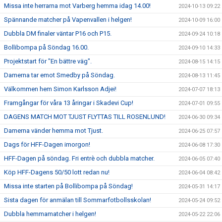
Missa inte herrarna mot Varberg hemma idag 14.00!
2024-10-13 09:22
Spännande matcher på Vapenvallen i helgen!
2024-10-09 16:00
Dubbla DM finaler väntar P16 och P15.
2024-09-24 10:18
Bollibompa på Söndag 16.00.
2024-09-10 14:33
Projektstart för "En bättre väg".
2024-08-15 14:15
Damerna tar emot Smedby på Söndag.
2024-08-13 11:45
Välkommen hem Simon Karlsson Adjei!
2024-07-07 18:13
Framgångar för våra 13 åringar i Skadevi Cup!
2024-07-01 09:55
DAGENS MATCH MOT TJUST FLYTTAS TILL ROSENLUND!
2024-06-30 09:34
Damerna vänder hemma mot Tjust.
2024-06-25 07:57
Dags för HFF-Dagen imorgon!
2024-06-08 17:30
HFF-Dagen på söndag. Fri entrè och dubbla matcher.
2024-06-05 07:40
Köp HFF-Dagens 50/50 lott redan nu!
2024-06-04 08:42
Missa inte starten på Bollibompa på Söndag!
2024-05-31 14:17
Sista dagen för anmälan till Sommarfotbollsskolan!
2024-05-24 09:52
Dubbla hemmamatcher i helgen!
2024-05-22 22:06