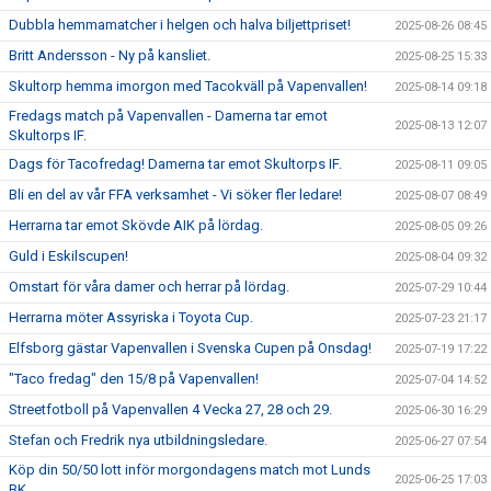
Dubbla hemmamatcher i helgen och halva biljettpriset!
2025-08-26 08:45
Britt Andersson - Ny på kansliet.
2025-08-25 15:33
Skultorp hemma imorgon med Tacokväll på Vapenvallen!
2025-08-14 09:18
Fredags match på Vapenvallen - Damerna tar emot
2025-08-13 12:07
Skultorps IF.
Dags för Tacofredag! Damerna tar emot Skultorps IF.
2025-08-11 09:05
Bli en del av vår FFA verksamhet - Vi söker fler ledare!
2025-08-07 08:49
Herrarna tar emot Skövde AIK på lördag.
2025-08-05 09:26
Guld i Eskilscupen!
2025-08-04 09:32
Omstart för våra damer och herrar på lördag.
2025-07-29 10:44
Herrarna möter Assyriska i Toyota Cup.
2025-07-23 21:17
Elfsborg gästar Vapenvallen i Svenska Cupen på Onsdag!
2025-07-19 17:22
"Taco fredag" den 15/8 på Vapenvallen!
2025-07-04 14:52
Streetfotboll på Vapenvallen 4 Vecka 27, 28 och 29.
2025-06-30 16:29
Stefan och Fredrik nya utbildningsledare.
2025-06-27 07:54
Köp din 50/50 lott inför morgondagens match mot Lunds
2025-06-25 17:03
BK.