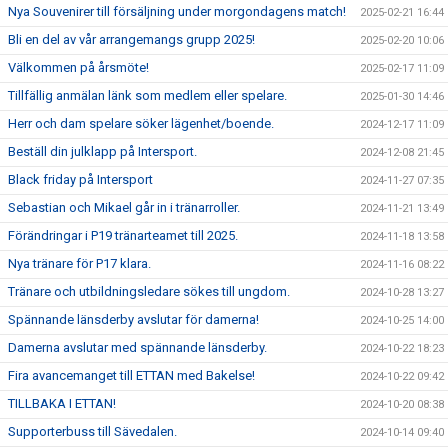
Nya Souvenirer till försäljning under morgondagens match!
2025-02-21 16:44
Bli en del av vår arrangemangs grupp 2025!
2025-02-20 10:06
Välkommen på årsmöte!
2025-02-17 11:09
Tillfällig anmälan länk som medlem eller spelare.
2025-01-30 14:46
Herr och dam spelare söker lägenhet/boende.
2024-12-17 11:09
Beställ din julklapp på Intersport.
2024-12-08 21:45
Black friday på Intersport
2024-11-27 07:35
Sebastian och Mikael går in i tränarroller.
2024-11-21 13:49
Förändringar i P19 tränarteamet till 2025.
2024-11-18 13:58
Nya tränare för P17 klara.
2024-11-16 08:22
Tränare och utbildningsledare sökes till ungdom.
2024-10-28 13:27
Spännande länsderby avslutar för damerna!
2024-10-25 14:00
Damerna avslutar med spännande länsderby.
2024-10-22 18:23
Fira avancemanget till ETTAN med Bakelse!
2024-10-22 09:42
TILLBAKA I ETTAN!
2024-10-20 08:38
Supporterbuss till Sävedalen.
2024-10-14 09:40