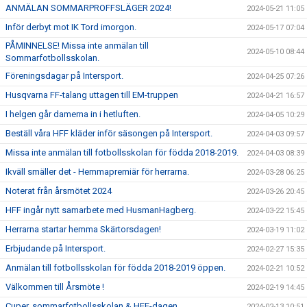
ANMÄLAN SOMMARPROFFSLÄGER 2024!
2024-05-21 11:05
Inför derbyt mot IK Tord imorgon.
2024-05-17 07:04
PÅMINNELSE! Missa inte anmälan till
2024-05-10 08:44
Sommarfotbollsskolan.
Föreningsdagar på Intersport.
2024-04-25 07:26
Husqvarna FF-talang uttagen till EM-truppen
2024-04-21 16:57
I helgen går damerna in i hetluften.
2024-04-05 10:29
Beställ våra HFF kläder inför säsongen på Intersport.
2024-04-03 09:57
Missa inte anmälan till fotbollsskolan för födda 2018-2019.
2024-04-03 08:39
Ikväll smäller det - Hemmapremiär för herrarna.
2024-03-28 06:25
Noterat från årsmötet 2024
2024-03-26 20:45
HFF ingår nytt samarbete med HusmanHagberg.
2024-03-22 15:45
Herrarna startar hemma Skärtorsdagen!
2024-03-19 11:02
Erbjudande på Intersport.
2024-02-27 15:35
Anmälan till fotbollsskolan för födda 2018-2019 öppen.
2024-02-21 10:52
Välkommen till Årsmöte !
2024-02-19 14:45
Cuper, sommarfotbollsskolan & HFF-dagen.
2024-02-13 10:51