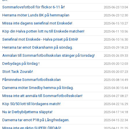
Sommarlovsfotboll för flickor 6-11 år!
2025-06-23 13:04
Herrarna möter Lunds BK på hemmaplan
2025-06-23 12:30
Missa inte dagens seriefinal mot Enskede!
2025-06-15 10:27
Köp din Halva potten lott nu till Enskede matchen!
2025-06-11 10:56
Seriefinal mot Enskede - Halva priset på Entrè!
2025-06-10 16:30
Herrarna tar emot Oskarshamn på söndag.
2025-05-29 18:23
Anmälan till Sommarfotbollsskolan stänger på torsdag!
2025-05-26 09:33
Derbydags på lördag !
2025-05-20 12:03
Stort Tack Zourab!
2025-05-20 07:23
Påminnelse Sommarfotbollsskolan
2025-05-08 14:49
Damerna möter Smedby hemma på lördag.
2025-04-30 15:44
Missa inte att anmäla till Sommarfotbollsskolan!
2025-04-27 08:27
Köp 50/50 lott till lördagens match!
2025-04-22 16:29
Nu är Derbybiljetterna släppta!
2025-04-17 14:18
Damerna tar emot P18 på Långfredagen.
2025-04-15 22:34
Missa inte en riktig SUPERLÖRDAG!
2025-04-11 21:25