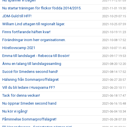
Nu spänner vi bågen
2021-11-12 07:03
Nu startar träningen för flickor födda 2014/2015.
2021-11-01 19:30
JDM-Guld till HFF!
2021-10-29 07:15
William Lind uttagen till regionalt läger.
2021-10-25 07:59
Finns fortfarande häften kvar!
2021-10-19 11:23
Förändringar inom herr organisationen.
2021-10-08 17:52
Höstlovscamp 2021
2021-10-07 11:45
Emma till landslaget - Rebecca till Bosön!
2021-09-17 19:53
Ännu en talang till landslagssamling
2021-08-20 12:20
Succé för Smedens second hand!
2021-08-14 17:52
Hälsning från Sommarproffslägret
2021-06-27 20:57
Vill du bli ledare i Husqvarna FF?
2021-06-23 10:11
Tack för denna veckan!
2021-06-18 17:47
Nu öppnar Smeden second hand
2021-06-16 15:48
Nu kör vi igång!
2021-06-04 10:34
Påminnelse Sommarproffslägret!
2021-05-28 07:33