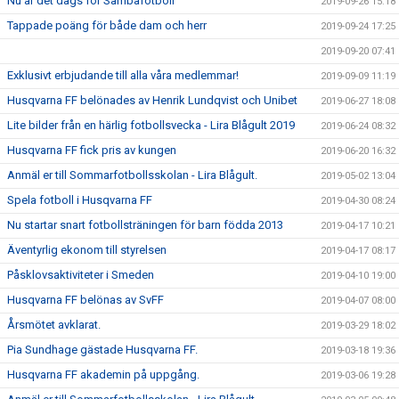
Nu är det dags för Sambafotboll
2019-09-26 15:18
Tappade poäng för både dam och herr
2019-09-24 17:25
2019-09-20 07:41
Exklusivt erbjudande till alla våra medlemmar!
2019-09-09 11:19
Husqvarna FF belönades av Henrik Lundqvist och Unibet
2019-06-27 18:08
Lite bilder från en härlig fotbollsvecka - Lira Blågult 2019
2019-06-24 08:32
Husqvarna FF fick pris av kungen
2019-06-20 16:32
Anmäl er till Sommarfotbollsskolan - Lira Blågult.
2019-05-02 13:04
Spela fotboll i Husqvarna FF
2019-04-30 08:24
Nu startar snart fotbollsträningen för barn födda 2013
2019-04-17 10:21
Äventyrlig ekonom till styrelsen
2019-04-17 08:17
Påsklovsaktiviteter i Smeden
2019-04-10 19:00
Husqvarna FF belönas av SvFF
2019-04-07 08:00
Årsmötet avklarat.
2019-03-29 18:02
Pia Sundhage gästade Husqvarna FF.
2019-03-18 19:36
Husqvarna FF akademin på uppgång.
2019-03-06 19:28