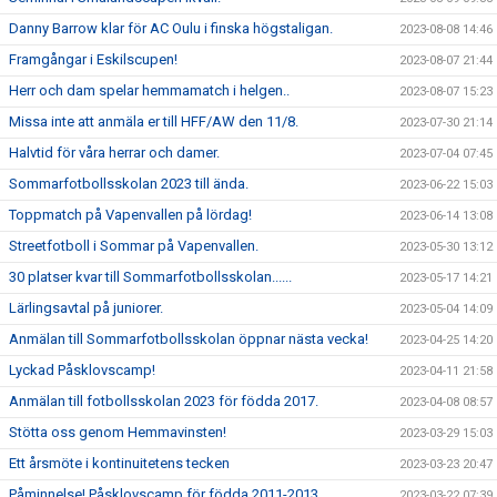
Danny Barrow klar för AC Oulu i finska högstaligan.
2023-08-08 14:46
Framgångar i Eskilscupen!
2023-08-07 21:44
Herr och dam spelar hemmamatch i helgen..
2023-08-07 15:23
Missa inte att anmäla er till HFF/AW den 11/8.
2023-07-30 21:14
Halvtid för våra herrar och damer.
2023-07-04 07:45
Sommarfotbollsskolan 2023 till ända.
2023-06-22 15:03
Toppmatch på Vapenvallen på lördag!
2023-06-14 13:08
Streetfotboll i Sommar på Vapenvallen.
2023-05-30 13:12
30 platser kvar till Sommarfotbollsskolan......
2023-05-17 14:21
Lärlingsavtal på juniorer.
2023-05-04 14:09
Anmälan till Sommarfotbollsskolan öppnar nästa vecka!
2023-04-25 14:20
Lyckad Påsklovscamp!
2023-04-11 21:58
Anmälan till fotbollsskolan 2023 för födda 2017.
2023-04-08 08:57
Stötta oss genom Hemmavinsten!
2023-03-29 15:03
Ett årsmöte i kontinuitetens tecken
2023-03-23 20:47
Påminnelse! Påsklovscamp för födda 2011-2013.
2023-03-22 07:39