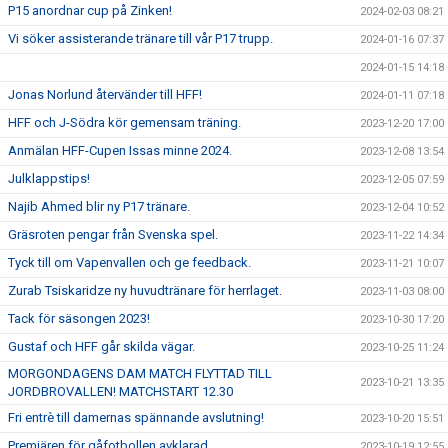
P15 anordnar cup på Zinken!
2024-02-03 08:21
Vi söker assisterande tränare till vår P17 trupp.
2024-01-16 07:37
2024-01-15 14:18
Jonas Norlund återvänder till HFF!
2024-01-11 07:18
HFF och J-Södra kör gemensam träning.
2023-12-20 17:00
Anmälan HFF-Cupen Issas minne 2024.
2023-12-08 13:54
Julklappstips!
2023-12-05 07:59
Najib Ahmed blir ny P17 tränare.
2023-12-04 10:52
Gräsroten pengar från Svenska spel.
2023-11-22 14:34
Tyck till om Vapenvallen och ge feedback.
2023-11-21 10:07
Zurab Tsiskaridze ny huvudtränare för herrlaget.
2023-11-03 08:00
Tack för säsongen 2023!
2023-10-30 17:20
Gustaf och HFF går skilda vägar.
2023-10-25 11:24
MORGONDAGENS DAM MATCH FLYTTAD TILL
2023-10-21 13:35
JORDBROVALLEN! MATCHSTART 12.30
Fri entrè till damernas spännande avslutning!
2023-10-20 15:51
Premiären för gåfotbollen avklarad.
2023-10-19 12:55