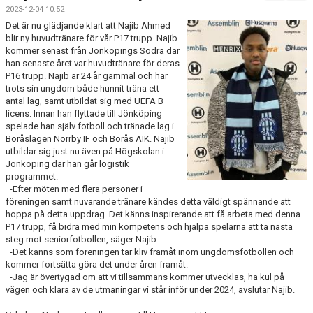
FÖRENINGSKALENDER
2023-12-04 10:52
Det är nu glädjande klart att Najib Ahmed
BILDGALLERI
blir ny huvudtränare för vår P17 trupp. Najib
kommer senast från Jönköpings Södra där
han senaste året var huvudtränare för deras
DOKUMENT
P16 trupp. Najib är 24 år gammal och har
trots sin ungdom både hunnit träna ett
FÖRENINGENS MATCHER
antal lag, samt utbildat sig med UEFA B
licens. Innan han flyttade till Jönköping
spelade han själv fotboll och tränade lag i
SPONSORER
Boråslagen Norrby IF och Borås AIK. Najib
utbildar sig just nu även på Högskolan i
INTERSPORT
Jönköping där han går logistik
programmet.
ISSA ISKANDERS MINNESFOND
-Efter möten med flera personer i
föreningen samt nuvarande tränare kändes detta väldigt spännande att
hoppa på detta uppdrag. Det känns inspirerande att få arbeta med denna
BOKA DIN HEMMAVINSTLOTT SMIDIGT HÄR
P17 trupp, få bidra med min kompetens och hjälpa spelarna att ta nästa
steg mot seniorfotbollen, säger Najib.
BÖRJA SPELA FOTBOLL I HUSQVARNA FF
-Det känns som föreningen tar kliv framåt inom ungdomsfotbollen och
kommer fortsätta göra det under åren framåt.
-Jag är övertygad om att vi tillsammans kommer utvecklas, ha kul på
BLÅ TRÅDEN
vägen och klara av de utmaningar vi står inför under 2024, avslutar Najib.
HFF´S VÄRDEGRUND