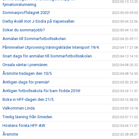
2022-05-13 12:25
fyrnationsturnering
Sommarproffslägret 2022!
2022-05-09 09:03
Derby ikväll mot J-Södra på Vapenvallen
2022-05-04 22:06
Söker du sommarjobb?
2022-05-04 12:30
Anmälan till Sommarfotbollsskolan.
2022-04-25 09:17
Påminnelse! Utprovning träningskläder Intersport 19/4.
2022-04-17 21:08
Snart dags för anmälan till Sommarfotbollsskolan.
2022-04-13 14:10
Onsala väntar i premiären.
2022-04-08 20:22
Årsmöte tisdagen den 10/5.
2022-04-08 16:50
Äntligen dags för premiär!
2022-03-30 23:39
Äntligen fotbollsskola för barn födda 2016!
2022-03-24 11:37
Boka in HFF-dagen den 21/5.
2022-03-16 08:03
Välkommen Linda
2022-03-09 10:18
Trevlig läsning från Smeden.
2022-03-07 11:53
Höstens första HFF-AW
2022-03-04 11:07
Årsmöte
2022-02-28 08:27