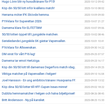
Hugo Lönn blir ny huvudtränare för P15!
2025-10-12 09:42
Köp din 50/50 lott inför kvällens match!
2025-10-10 08:02
Herrarna möter IFK Skövde hemma.
2025-10-09 09:00
P19 klara för Superettan 2026
2025-10-07 21:27
Damerna klara för ELITETTAN!
2025-10-07 09:06
50/50 lotteri öppet till Ljungskile matchen.
2025-10-02 08:46
Serieledande Ljungskile SK gästar Vapenvallen.
2025-10-01 10:41
P16 klara för Allsvenskan.
2025-09-30 14:22
DM vinst för vårt P16 lag!
2025-09-25 07:57
Damerna tar emot Hertzöga.
2025-09-23 16:17
Köp din 50/50 lott till damernas Degerfors match idag..
2025-09-14 09:25
Viktiga matcher på Vapenvallen i helgen!
2025-09-10 16:04
Joel Hansson - En ung ambitiös tränare i Husqvarna FF.
2025-09-09 13:52
Köp dina 50/50 lotter till HFF-Cupen Issas minne!
2025-09-02 18:22
Dubbla hemmamatcher i helgen och halva biljettpriset!
2025-08-26 08:45
Britt Andersson - Ny på kansliet.
2025-08-25 15:33