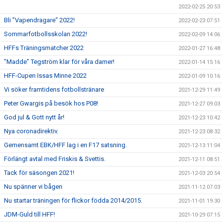
2022-02-25 20:53
Bli ”Vapendragare” 2022!
2022-02-23 07:51
Sommarfotbollsskolan 2022!
2022-02-09 14:06
HFFs Träningsmatcher 2022
2022-01-27 16:48
”Madde” Tegström klar för våra damer!
2022-01-14 15:16
HFF-Cupen Issas Minne 2022
2022-01-09 10:16
Vi söker framtidens fotbollstränare
2021-12-29 11:49
Peter Gwargis på besök hos P08!
2021-12-27 09:03
God jul & Gott nytt år!
2021-12-23 10:42
Nya coronadirektiv.
2021-12-23 08:32
Gemensamt EBK/HFF lag i en F17 satsning.
2021-12-13 11:04
Förlängt avtal med Friskis & Svettis.
2021-12-11 08:51
Tack för säsongen 2021!
2021-12-03 20:54
Nu spänner vi bågen
2021-11-12 07:03
Nu startar träningen för flickor födda 2014/2015.
2021-11-01 19:30
JDM-Guld till HFF!
2021-10-29 07:15