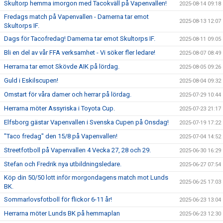
Skultorp hemma imorgon med Tacokväll på Vapenvallen!
2025-08-14 09:18
Fredags match på Vapenvallen - Damerna tar emot
2025-08-13 12:07
Skultorps IF.
Dags för Tacofredag! Damerna tar emot Skultorps IF.
2025-08-11 09:05
Bli en del av vår FFA verksamhet - Vi söker fler ledare!
2025-08-07 08:49
Herrarna tar emot Skövde AIK på lördag.
2025-08-05 09:26
Guld i Eskilscupen!
2025-08-04 09:32
Omstart för våra damer och herrar på lördag.
2025-07-29 10:44
Herrarna möter Assyriska i Toyota Cup.
2025-07-23 21:17
Elfsborg gästar Vapenvallen i Svenska Cupen på Onsdag!
2025-07-19 17:22
"Taco fredag" den 15/8 på Vapenvallen!
2025-07-04 14:52
Streetfotboll på Vapenvallen 4 Vecka 27, 28 och 29.
2025-06-30 16:29
Stefan och Fredrik nya utbildningsledare.
2025-06-27 07:54
Köp din 50/50 lott inför morgondagens match mot Lunds
2025-06-25 17:03
BK.
Sommarlovsfotboll för flickor 6-11 år!
2025-06-23 13:04
Herrarna möter Lunds BK på hemmaplan
2025-06-23 12:30