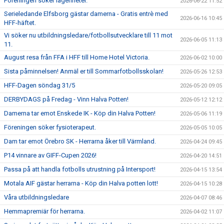
Föreningen söker lägenheter.
2026-06-22 11:52
Serieledande Elfsborg gästar damerna - Gratis entrè med
2026-06-16 10:45
HFF-häftet.
Vi söker nu utbildningsledare/fotbollsutvecklare till 11 mot
2026-06-05 11:13
11.
August resa från FFA i HFF till Home Hotel Victoria.
2026-06-02 10:00
Sista påminnelsen! Anmäl er till Sommarfotbollsskolan!
2026-05-26 12:53
HFF-Dagen söndag 31/5
2026-05-20 09:05
DERBYDAGS på Fredag - Vinn Halva Potten!
2026-05-12 12:12
Damerna tar emot Enskede IK - Köp din Halva Potten!
2026-05-06 11:19
Föreningen söker fysioterapeut.
2026-05-05 10:05
Dam tar emot Örebro SK - Herrarna åker till Värmland.
2026-04-24 09:45
P14 vinnare av GIFF-Cupen 2026!
2026-04-20 14:51
Passa på att handla fotbolls utrustning på Intersport!
2026-04-15 13:54
Motala AIF gästar herrarna - Köp din Halva potten lott!
2026-04-15 10:28
Våra utbildningsledare
2026-04-07 08:46
Hemmapremiär för herrarna.
2026-04-02 11:07