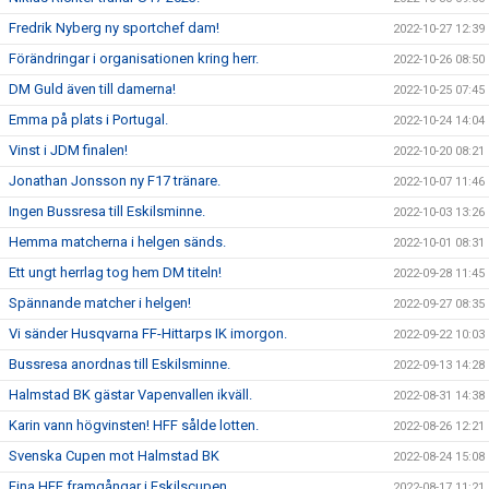
Fredrik Nyberg ny sportchef dam!
2022-10-27 12:39
Förändringar i organisationen kring herr.
2022-10-26 08:50
DM Guld även till damerna!
2022-10-25 07:45
Emma på plats i Portugal.
2022-10-24 14:04
Vinst i JDM finalen!
2022-10-20 08:21
Jonathan Jonsson ny F17 tränare.
2022-10-07 11:46
Ingen Bussresa till Eskilsminne.
2022-10-03 13:26
Hemma matcherna i helgen sänds.
2022-10-01 08:31
Ett ungt herrlag tog hem DM titeln!
2022-09-28 11:45
Spännande matcher i helgen!
2022-09-27 08:35
Vi sänder Husqvarna FF-Hittarps IK imorgon.
2022-09-22 10:03
Bussresa anordnas till Eskilsminne.
2022-09-13 14:28
Halmstad BK gästar Vapenvallen ikväll.
2022-08-31 14:38
Karin vann högvinsten! HFF sålde lotten.
2022-08-26 12:21
Svenska Cupen mot Halmstad BK
2022-08-24 15:08
Fina HFF framgångar i Eskilscupen.
2022-08-17 11:21