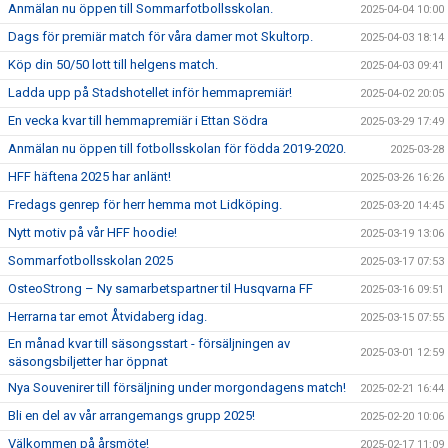
Anmälan nu öppen till Sommarfotbollsskolan.
2025-04-04 10:00
Dags för premiär match för våra damer mot Skultorp.
2025-04-03 18:14
Köp din 50/50 lott till helgens match.
2025-04-03 09:41
Ladda upp på Stadshotellet inför hemmapremiär!
2025-04-02 20:05
En vecka kvar till hemmapremiär i Ettan Södra
2025-03-29 17:49
Anmälan nu öppen till fotbollsskolan för födda 2019-2020.
2025-03-28
HFF häftena 2025 har anlänt!
2025-03-26 16:26
Fredags genrep för herr hemma mot Lidköping.
2025-03-20 14:45
Nytt motiv på vår HFF hoodie!
2025-03-19 13:06
Sommarfotbollsskolan 2025
2025-03-17 07:53
OsteoStrong – Ny samarbetspartner til Husqvarna FF
2025-03-16 09:51
Herrarna tar emot Åtvidaberg idag.
2025-03-15 07:55
En månad kvar till säsongsstart - försäljningen av
2025-03-01 12:59
säsongsbiljetter har öppnat
Nya Souvenirer till försäljning under morgondagens match!
2025-02-21 16:44
Bli en del av vår arrangemangs grupp 2025!
2025-02-20 10:06
Välkommen på årsmöte!
2025-02-17 11:09