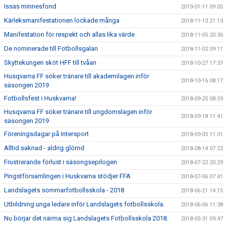
Issas minnesfond
2019-01-11 09:05
Kärleksmanifestationen lockade många
2018-11-13 21:13
Manifestation för respekt och allas lika värde
2018-11-05 20:36
De nominerade till Fotbollsgalan
2018-11-02 09:11
Skyttekungen sköt HFF till tvåan
2018-10-27 17:37
Husqvarna FF söker tränare till akademilagen inför
2018-10-16 08:17
säsongen 2019
Fotbollsfest i Huskvarna!
2018-09-25 08:59
Husqvarna FF söker tränare till ungdomslagen inför
2018-09-18 11:41
säsongen 2019
Föreningsdagar på Intersport
2018-09-05 11:01
Alltid saknad - aldrig glömd
2018-08-14 07:22
Frustrerande förlust i säsongsepilogen
2018-07-22 20:29
Pingstförsamlingen i Huskvarna stödjer FFA
2018-07-06 07:41
Landslagets sommarfotbollsskola - 2018
2018-06-21 14:15
Utbildning unga ledare inför Landslagets fotbollsskola.
2018-06-06 11:38
Nu börjar det närma sig Landslagets Fotbollsskola 2018.
2018-05-31 09:47