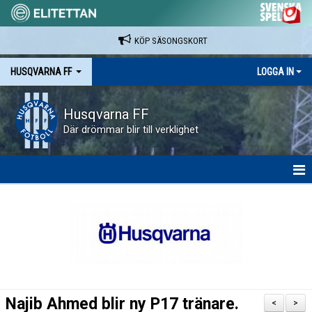
KÖP SÄSONGSKORT
HUSQVARNA FF
LOGGA IN
Husqvarna FF
Där drömmar blir till verklighet
HEM
NYHETER
VAPENVALLEN
SÄSONGSKORT OCH MATCHBILJETTER.
Najib Ahmed blir ny P17 tränare.
<
>