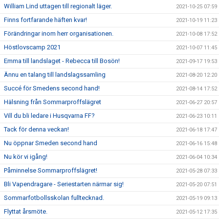
William Lind uttagen till regionalt läger.
2021-10-25 07:59
Finns fortfarande häften kvar!
2021-10-19 11:23
Förändringar inom herr organisationen.
2021-10-08 17:52
Höstlovscamp 2021
2021-10-07 11:45
Emma till landslaget - Rebecca till Bosön!
2021-09-17 19:53
Ännu en talang till landslagssamling
2021-08-20 12:20
Succé för Smedens second hand!
2021-08-14 17:52
Hälsning från Sommarproffslägret
2021-06-27 20:57
Vill du bli ledare i Husqvarna FF?
2021-06-23 10:11
Tack för denna veckan!
2021-06-18 17:47
Nu öppnar Smeden second hand
2021-06-16 15:48
Nu kör vi igång!
2021-06-04 10:34
Påminnelse Sommarproffslägret!
2021-05-28 07:33
Bli Vapendragare - Seriestarten närmar sig!
2021-05-20 07:51
Sommarfotbollsskolan fulltecknad.
2021-05-19 09:13
Flyttat årsmöte.
2021-05-12 17:35