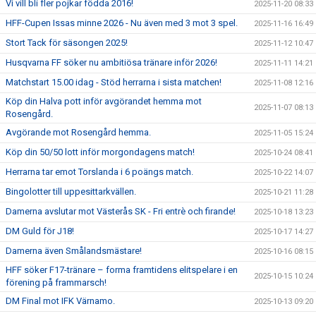
Vi vill bli fler pojkar födda 2016!
2025-11-20 08:33
HFF-Cupen Issas minne 2026 - Nu även med 3 mot 3 spel.
2025-11-16 16:49
Stort Tack för säsongen 2025!
2025-11-12 10:47
Husqvarna FF söker nu ambitiösa tränare inför 2026!
2025-11-11 14:21
Matchstart 15.00 idag - Stöd herrarna i sista matchen!
2025-11-08 12:16
Köp din Halva pott inför avgörandet hemma mot
2025-11-07 08:13
Rosengård.
Avgörande mot Rosengård hemma.
2025-11-05 15:24
Köp din 50/50 lott inför morgondagens match!
2025-10-24 08:41
Herrarna tar emot Torslanda i 6 poängs match.
2025-10-22 14:07
Bingolotter till uppesittarkvällen.
2025-10-21 11:28
Damerna avslutar mot Västerås SK - Fri entrè och firande!
2025-10-18 13:23
DM Guld för J18!
2025-10-17 14:27
Damerna även Smålandsmästare!
2025-10-16 08:15
HFF söker F17-tränare – forma framtidens elitspelare i en
2025-10-15 10:24
förening på frammarsch!
DM Final mot IFK Värnamo.
2025-10-13 09:20