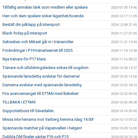
Tillfällig anmälan länk som medlem eller spelare.
2025-01-30 14:46
Herr och dam spelare söker lägenhet/boende.
2024-12-17 11:09
Beställ din julklapp på Intersport.
2024-12-08 21:45
Black friday på Intersport
2024-11-27 07:35
Sebastian och Mikael går in i tränarroller.
2024-11-21 13:49
Förändringar i P19 tränarteamet till 2025.
2024-11-18 13:58
Nya tränare för P17 klara.
2024-11-16 08:22
Tränare och utbildningsledare sökes till ungdom.
2024-10-28 13:27
Spännande länsderby avslutar för damerna!
2024-10-25 14:00
Damerna avslutar med spännande länsderby.
2024-10-22 18:23
Fira avancemanget till ETTAN med Bakelse!
2024-10-22 09:42
TILLBAKA I ETTAN!
2024-10-20 08:38
Supporterbuss till Sävedalen.
2024-10-14 09:40
Missa inte herrarna mot Varberg hemma idag 14.00!
2024-10-13 09:22
Spännande matcher på Vapenvallen i helgen!
2024-10-09 16:00
Dubbla DM finaler väntar P16 och P15.
2024-09-24 10:18