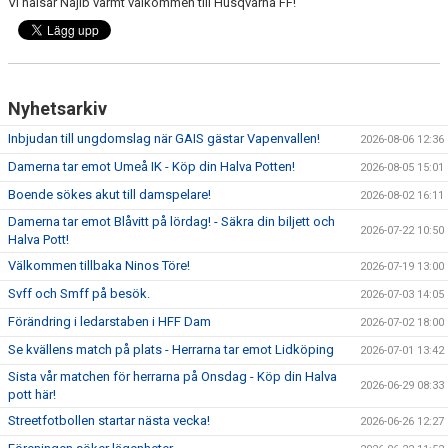
Vi hälsar Najib varmt välkommen till Husqvarna FF!
"VAPENDRAGARE 2026"
FRITIDSKORTET/AVGIFTER
Nyhetsarkiv
Inbjudan till ungdomslag när GAIS gästar Vapenvallen!
2026-08-06 12:36
Damerna tar emot Umeå IK - Köp din Halva Potten!
2026-08-05 15:01
Boende sökes akut till damspelare!
2026-08-02 16:11
Damerna tar emot Blåvitt på lördag! - Säkra din biljett och
2026-07-22 10:50
Halva Pott!
Välkommen tillbaka Ninos Töre!
2026-07-19 13:00
Svff och Smff på besök.
2026-07-03 14:05
Förändring i ledarstaben i HFF Dam
2026-07-02 18:00
Se kvällens match på plats - Herrarna tar emot Lidköping
2026-07-01 13:42
Sista vår matchen för herrarna på Onsdag - Köp din Halva
2026-06-29 08:33
pott här!
Streetfotbollen startar nästa vecka!
2026-06-26 12:27