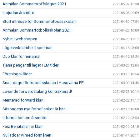
Anmälan Sommarproffslägret 2021.
2021-05-07 15:38
Inbjudan årsmöte.
2021-05-05 09:09
Stort intresse för Sommarfotbollsskolan!
2021-04-30 07:54
Anmälan Sommarfotbollsskolan 2021
2021-04-26 10:09
Nyhet i webshopen
2021-04-20 12:17
Lägerverksamhet i sommar.
2021-04-15 08:00
Duo klar för herrarna!
2021-04-12 15:24
Tjäna pengar till laget i EM tider!
2021-03-25 12:04
Föreningskläder
2021-03-10 10:54
Snart dags för fotbollsskolan i Husqvarna FF!
2021-03-09 14:45
Lovande forwardstalang kontrakterad!
2021-02-23 10:14
Meriterad forward klar!
2021-02-22 11:17
Säsongens nya fotbollsskor är här!
2021-02-18 10:08
Information om årsmöte
2021-02-12 08:53
Faiz Benatallah är klar!
2021-02-10 08:10
Nu laddar vi med förmåner!
2021-01-14 20:11