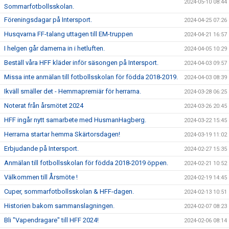
2024-05-10 08:44
Sommarfotbollsskolan.
Föreningsdagar på Intersport.
2024-04-25 07:26
Husqvarna FF-talang uttagen till EM-truppen
2024-04-21 16:57
I helgen går damerna in i hetluften.
2024-04-05 10:29
Beställ våra HFF kläder inför säsongen på Intersport.
2024-04-03 09:57
Missa inte anmälan till fotbollsskolan för födda 2018-2019.
2024-04-03 08:39
Ikväll smäller det - Hemmapremiär för herrarna.
2024-03-28 06:25
Noterat från årsmötet 2024
2024-03-26 20:45
HFF ingår nytt samarbete med HusmanHagberg.
2024-03-22 15:45
Herrarna startar hemma Skärtorsdagen!
2024-03-19 11:02
Erbjudande på Intersport.
2024-02-27 15:35
Anmälan till fotbollsskolan för födda 2018-2019 öppen.
2024-02-21 10:52
Välkommen till Årsmöte !
2024-02-19 14:45
Cuper, sommarfotbollsskolan & HFF-dagen.
2024-02-13 10:51
Historien bakom sammanslagningen.
2024-02-07 08:23
Bli "Vapendragare" till HFF 2024!
2024-02-06 08:14