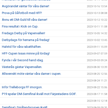
Avgörandet väntar för våra damer!
2023-10-16 13:54
Prova på Gåfotboll med HFF!
2023-10-13 08:08
Ännu ett DM-Guld till våra damer!
2023-10-12 10:22
Fina resultat i Kick on Cup.
2023-10-11 11:08
Fredags Derby på Vapenvallen!
2023-10-05 14:32
Derbydags för herrarna på fredag!
2023-10-02 13:45
Halvtid för våra rabatthäften.
2023-09-11 15:09
HFF-Cupen Issas minne på lördag!
2023-09-07 07:59
Fynda i vår Second hand idag.
2023-09-03 09:24
Västerås gästar Vapenvallen.
2023-08-30 13:39
Allsvenskt möte väntar våra damer i cupen.
2023-08-25 12:56
2023-08-24 11:21
Inför Trelleborgs FF imorgon.
2023-08-22 15:06
P19 spelar DM-Semifinal ikväll mot Färjestadens GOIF.
2023-08-17 11:58
2023-08-15 12:18
Semifinal i Smålandscupen ikväll.
2023-08-09 09:35