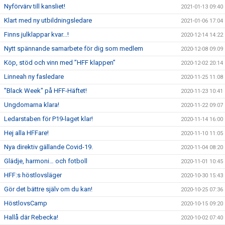
Nyförvärv till kansliet!
2021-01-13 09:40
Klart med ny utbildningsledare
2021-01-06 17:04
Finns julklappar kvar...!
2020-12-14 14:22
Nytt spännande samarbete för dig som medlem
2020-12-08 09:09
Köp, stöd och vinn med ”HFF klappen”
2020-12-02 20:14
Linneah ny fasledare
2020-11-25 11:08
"Black Week" på HFF-Häftet!
2020-11-23 10:41
Ungdomarna klara!
2020-11-22 09:07
Ledarstaben för P19-laget klar!
2020-11-14 16:00
Hej alla HFFare!
2020-11-10 11:05
Nya direktiv gällande Covid-19.
2020-11-04 08:20
Glädje, harmoni… och fotboll
2020-11-01 10:45
HFF:s höstlovsläger
2020-10-30 15:43
Gör det bättre själv om du kan!
2020-10-25 07:36
HöstlovsCamp
2020-10-15 09:20
Hallå där Rebecka!
2020-10-02 07:40