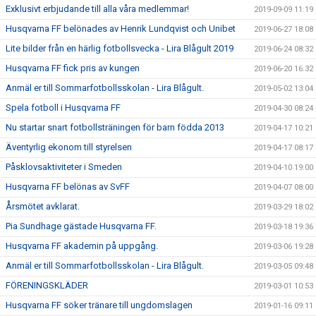
Exklusivt erbjudande till alla våra medlemmar!
2019-09-09 11:19
Husqvarna FF belönades av Henrik Lundqvist och Unibet
2019-06-27 18:08
Lite bilder från en härlig fotbollsvecka - Lira Blågult 2019
2019-06-24 08:32
Husqvarna FF fick pris av kungen
2019-06-20 16:32
Anmäl er till Sommarfotbollsskolan - Lira Blågult.
2019-05-02 13:04
Spela fotboll i Husqvarna FF
2019-04-30 08:24
Nu startar snart fotbollsträningen för barn födda 2013
2019-04-17 10:21
Äventyrlig ekonom till styrelsen
2019-04-17 08:17
Påsklovsaktiviteter i Smeden
2019-04-10 19:00
Husqvarna FF belönas av SvFF
2019-04-07 08:00
Årsmötet avklarat.
2019-03-29 18:02
Pia Sundhage gästade Husqvarna FF.
2019-03-18 19:36
Husqvarna FF akademin på uppgång.
2019-03-06 19:28
Anmäl er till Sommarfotbollsskolan - Lira Blågult.
2019-03-05 09:48
FÖRENINGSKLÄDER
2019-03-01 10:53
Husqvarna FF söker tränare till ungdomslagen
2019-01-16 09:11