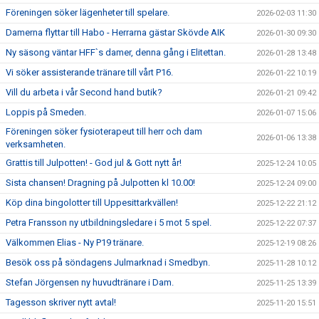
Föreningen söker lägenheter till spelare.
2026-02-03 11:30
Damerna flyttar till Habo - Herrarna gästar Skövde AIK
2026-01-30 09:30
Ny säsong väntar HFF`s damer, denna gång i Elitettan.
2026-01-28 13:48
Vi söker assisterande tränare till vårt P16.
2026-01-22 10:19
Vill du arbeta i vår Second hand butik?
2026-01-21 09:42
Loppis på Smeden.
2026-01-07 15:06
Föreningen söker fysioterapeut till herr och dam
2026-01-06 13:38
verksamheten.
Grattis till Julpotten! - God jul & Gott nytt år!
2025-12-24 10:05
Sista chansen! Dragning på Julpotten kl 10.00!
2025-12-24 09:00
Köp dina bingolotter till Uppesittarkvällen!
2025-12-22 21:12
Petra Fransson ny utbildningsledare i 5 mot 5 spel.
2025-12-22 07:37
Välkommen Elias - Ny P19 tränare.
2025-12-19 08:26
Besök oss på söndagens Julmarknad i Smedbyn.
2025-11-28 10:12
Stefan Jörgensen ny huvudtränare i Dam.
2025-11-25 13:39
Tagesson skriver nytt avtal!
2025-11-20 15:51