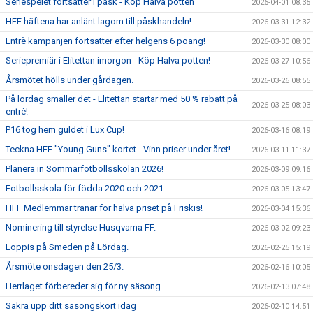
Seriespelet fortsätter i påsk - Köp Halva potten
2026-04-01 08:35
HFF häftena har anlänt lagom till påskhandeln!
2026-03-31 12:32
Entrè kampanjen fortsätter efter helgens 6 poäng!
2026-03-30 08:00
Seriepremiär i Elitettan imorgon - Köp Halva potten!
2026-03-27 10:56
Årsmötet hölls under gårdagen.
2026-03-26 08:55
På lördag smäller det - Elitettan startar med 50 % rabatt på
2026-03-25 08:03
entrè!
P16 tog hem guldet i Lux Cup!
2026-03-16 08:19
Teckna HFF "Young Guns" kortet - Vinn priser under året!
2026-03-11 11:37
Planera in Sommarfotbollsskolan 2026!
2026-03-09 09:16
Fotbollsskola för födda 2020 och 2021.
2026-03-05 13:47
HFF Medlemmar tränar för halva priset på Friskis!
2026-03-04 15:36
Nominering till styrelse Husqvarna FF.
2026-03-02 09:23
Loppis på Smeden på Lördag.
2026-02-25 15:19
Årsmöte onsdagen den 25/3.
2026-02-16 10:05
Herrlaget förbereder sig för ny säsong.
2026-02-13 07:48
Säkra upp ditt säsongskort idag
2026-02-10 14:51