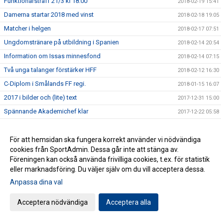
Funktionärsträff 21/3 kl 18.00
2018-02-19 15:41
Damerna startar 2018 med vinst
2018-02-18 19:05
Matcher i helgen
2018-02-17 07:51
Ungdomstränare på utbildning i Spanien
2018-02-14 20:54
Information om Issas minnesfond
2018-02-14 07:15
Två unga talanger förstärker HFF
2018-02-12 16:30
C-Diplom i Smålands FF regi.
2018-01-15 16:07
2017 i bilder och (lite) text
2017-12-31 15:00
Spännande Akademichef klar
2017-12-22 05:58
Boka din drömresa med HFF:s nya samarbetspartner
2017-12-13 18:37
Läsglädje ger spelglädje
För att hemsidan ska fungera korrekt använder vi nödvändiga
2017-12-08 06:00
cookies från SportAdmin. Dessa går inte att stänga av.
Medlemsutskick
2017-12-06 08:57
Föreningen kan också använda frivilliga cookies, t.ex. för statistik
Positivt och lärorikt för ungdomsledarna.
2017-11-25 16:37
eller marknadsföring. Du väljer själv om du vill acceptera dessa.
[HFF 30 ÅR] Branden på Vapenvallen
2017-11-21 16:30
Anpassa dina val
Värdiga pristagare på Fotbollsgalan
2017-11-12 16:02
Acceptera nödvändiga
Acceptera alla
Årets fotbollsfest är på gång
2017-11-01 19:59