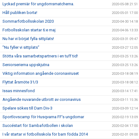
Lyckad premiär för ungdomsmatcherna.
2020-05-08 21:51
Håll publiken borta!
2020-05-01 17:00
Sommarfotbollsskolan 2020
2020-04-30 14:18
Fotbollsskolan startar 6:e maj
2020-04-06 13:33
Nu har vi börjat fylla sittplats!
2020-03-31 09:47
”Nu fyller vi sittplats”
2020-03-27 12:05
Stötta våra samarbetspartners i en tuff tid!
2020-03-25 13:26
Seniorserierna uppskjutna
2020-03-25 13:26
Viktig information angående coronaviruset
2020-03-18 08:19
Flyttat årsmöte 31/3
2020-03-18 08:12
Issas minnesfond
2020-03-14 17:41
Angående nuvarande utbrott av coronavirus
2020-03-11 15:36
Spelare sökes till Dam Div-3
2020-03-09 12:14
Sportlovscamp för Husqvarna FF’s ungdomar
2020-02-19 13:09
Succéstart för Sambafotbollen i skolan
2020-02-04 17:00
I vår startar vi fotbollsskola för barn födda 2014
2020-02-01 09:00