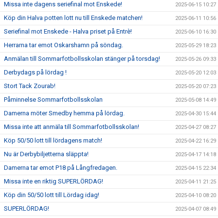
Missa inte dagens seriefinal mot Enskede!
2025-06-15 10:27
Köp din Halva potten lott nu till Enskede matchen!
2025-06-11 10:56
Seriefinal mot Enskede - Halva priset på Entrè!
2025-06-10 16:30
Herrarna tar emot Oskarshamn på söndag.
2025-05-29 18:23
Anmälan till Sommarfotbollsskolan stänger på torsdag!
2025-05-26 09:33
Derbydags på lördag !
2025-05-20 12:03
Stort Tack Zourab!
2025-05-20 07:23
Påminnelse Sommarfotbollsskolan
2025-05-08 14:49
Damerna möter Smedby hemma på lördag.
2025-04-30 15:44
Missa inte att anmäla till Sommarfotbollsskolan!
2025-04-27 08:27
Köp 50/50 lott till lördagens match!
2025-04-22 16:29
Nu är Derbybiljetterna släppta!
2025-04-17 14:18
Damerna tar emot P18 på Långfredagen.
2025-04-15 22:34
Missa inte en riktig SUPERLÖRDAG!
2025-04-11 21:25
Köp din 50/50 lott till Lördag idag!
2025-04-10 08:20
SUPERLÖRDAG!
2025-04-07 08:49