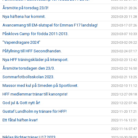
Årsmöte på torsdag 23/3!
2023-03-21 20:26
Nya häftena har kommit.
2023-03-20 11:28
Avancemang till EM-slutspel för Emmas F17 landslag!
2023-03-17 07:26
Påsklovs Camp för födda 2011-2013.
2023-03-07 10:33
"Vapendragare 2024"
2023-03-02 09:22
Påfyllning till HFF Secondhanden.
2023-02-24 07:17
Nya HFF träningskläder på Intersport.
2023-02-23 12:42
Årsmöte torsdagen den 23/3.
2023-02-22 16:50
Sommarfotbollsskolan 2023.
2023-02-21 13:25
Massor med kul på Smeden på Sportlovet.
2023-02-10 11:12
HFF medlemmar tränar till kanonpris!
2022-12-27 09:18
God jul & Gott nytt år!
2022-12-22 07:46
Gustaf Lundholm ny tränare för HFF!
2022-11-20 17:21
Ett fåtal häften kvar!
2022-11-16 12:51
2022-11-16 07:47
Niklas Richter tränar U17 2023.
2022-10-30 09:00