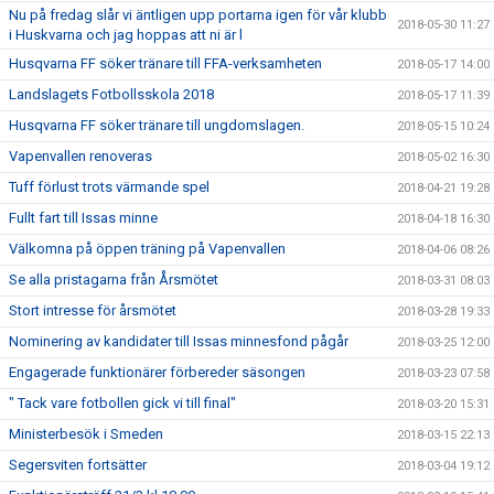
Nu på fredag slår vi äntligen upp portarna igen för vår klubb
2018-05-30 11:27
i Huskvarna och jag hoppas att ni är l
Husqvarna FF söker tränare till FFA-verksamheten
2018-05-17 14:00
Landslagets Fotbollsskola 2018
2018-05-17 11:39
Husqvarna FF söker tränare till ungdomslagen.
2018-05-15 10:24
Vapenvallen renoveras
2018-05-02 16:30
Tuff förlust trots värmande spel
2018-04-21 19:28
Fullt fart till Issas minne
2018-04-18 16:30
Välkomna på öppen träning på Vapenvallen
2018-04-06 08:26
Se alla pristagarna från Årsmötet
2018-03-31 08:03
Stort intresse för årsmötet
2018-03-28 19:33
Nominering av kandidater till Issas minnesfond pågår
2018-03-25 12:00
Engagerade funktionärer förbereder säsongen
2018-03-23 07:58
" Tack vare fotbollen gick vi till final"
2018-03-20 15:31
Ministerbesök i Smeden
2018-03-15 22:13
Segersviten fortsätter
2018-03-04 19:12