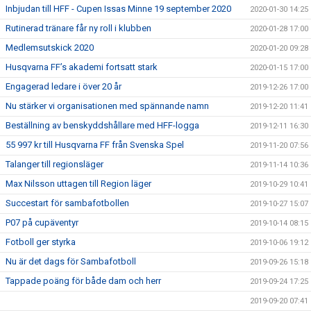
Inbjudan till HFF - Cupen Issas Minne 19 september 2020
2020-01-30 14:25
Rutinerad tränare får ny roll i klubben
2020-01-28 17:00
Medlemsutskick 2020
2020-01-20 09:28
Husqvarna FF’s akademi fortsatt stark
2020-01-15 17:00
Engagerad ledare i över 20 år
2019-12-26 17:00
Nu stärker vi organisationen med spännande namn
2019-12-20 11:41
Beställning av benskyddshållare med HFF-logga
2019-12-11 16:30
55 997 kr till Husqvarna FF från Svenska Spel
2019-11-20 07:56
Talanger till regionsläger
2019-11-14 10:36
Max Nilsson uttagen till Region läger
2019-10-29 10:41
Succestart för sambafotbollen
2019-10-27 15:07
P07 på cupäventyr
2019-10-14 08:15
Fotboll ger styrka
2019-10-06 19:12
Nu är det dags för Sambafotboll
2019-09-26 15:18
Tappade poäng för både dam och herr
2019-09-24 17:25
2019-09-20 07:41