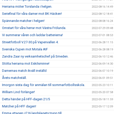
Herrarna möter Torslanda i helgen.
2022-08-16 14:49
Seriefinal för våra damer mot BK Häcken!
2022-08-12 18:41
Spännande matcher i helgen!
2022-08-08 16:24
Omstart för våra herrar mot Västra Frölunda.
2022-07-29 09:48
Vi summerar våren och laddar batterierna!
2022-07-01 08:53
Streetfotboll V.27-30 på Vapenvallen 4.
2022-06-28 11:15
Svenska Cupen mot Motala AIF
2022-06-28 08:19
Zandra Zaar ny verksamhetschef på Smeden.
2022-06-10 12:46
Stötta herrarna mot Eskilsminne!
2022-06-09 14:30
Damernas match ikväll inställd
2022-06-07 10:19
Årets matchställ.
2022-06-01 09:51
Imorgon sista dag för anmälan till sommarfotbollsskola.
2022-05-23 10:11
William Lind förlänger!
2022-05-20 07:58
Detta händer på HFF-dagen 21/5
2022-05-18 11:59
Matcher på HFF dagen!
2022-05-17 12:09
Emma uttagen i F16 landslagets trupp till