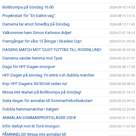
Bollibompa på Söndag 16.00.
2024-09-10 14:33
Projektstart för "En bättre väg".
2024-08-15 14:15
Damerna tar emot Smedby på Söndag.
2024-08-13 11:45
Välkommen hem Simon Karlsson Adjei!
2024-07-07 18:13
Framgångar för våra 13 åringar i Skadevi Cup!
2024-07-01 09:55
DAGENS MATCH MOT TJUST FLYTTAS TILL ROSENLUND!
2024-06-30 09:34
Damerna vänder hemma mot Tjust.
2024-06-25 07:57
Dags för HFF-Dagen imorgon!
2024-06-08 17:30
HFF-Dagen på söndag. Fri entrè och dubbla matcher.
2024-06-05 07:40
Köp HFF-Dagens 50/50 lott redan nu!
2024-06-04 08:42
Missa inte starten på Bollibompa på Söndag!
2024-05-31 14:17
Sista dagen för anmälan till Sommarfotbollsskolan!
2024-05-24 09:52
Dubbla hemmamatcher i helgen!
2024-05-22 22:06
ANMÄLAN SOMMARPROFFSLÄGER 2024!
2024-05-21 11:05
Inför derbyt mot IK Tord imorgon.
2024-05-17 07:04
PÅMINNELSE! Missa inte anmälan till