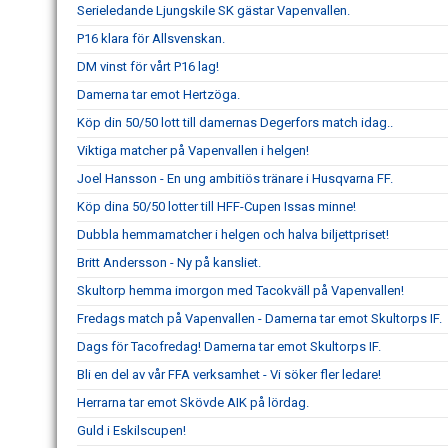
Serieledande Ljungskile SK gästar Vapenvallen.
P16 klara för Allsvenskan.
DM vinst för vårt P16 lag!
Damerna tar emot Hertzöga.
Köp din 50/50 lott till damernas Degerfors match idag..
Viktiga matcher på Vapenvallen i helgen!
Joel Hansson - En ung ambitiös tränare i Husqvarna FF.
Köp dina 50/50 lotter till HFF-Cupen Issas minne!
Dubbla hemmamatcher i helgen och halva biljettpriset!
Britt Andersson - Ny på kansliet.
Skultorp hemma imorgon med Tacokväll på Vapenvallen!
Fredags match på Vapenvallen - Damerna tar emot Skultorps IF.
Dags för Tacofredag! Damerna tar emot Skultorps IF.
Bli en del av vår FFA verksamhet - Vi söker fler ledare!
Herrarna tar emot Skövde AIK på lördag.
Guld i Eskilscupen!