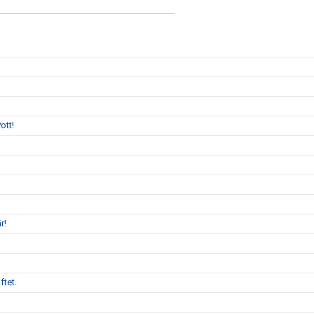
ott!
r!
ftet.