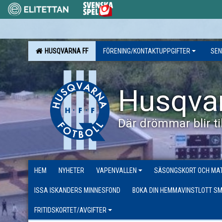
HUSQVARNA FF
FÖRENING/KONTAKTUPPGIFTER
SEN
Husqva
Där drömmar blir til
HEM
NYHETER
VAPENVALLEN
SÄSONGSKORT OCH MAT
ISSA ISKANDERS MINNESFOND
BOKA DIN HEMMAVINSTLOTT SM
FRITIDSKORTET/AVGIFTER