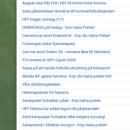
August resa från FFA i HFF till Home Hotel Victoria.
Sista påminnelsen! Anmäl er till Sommarfotbollsskolan!
HFF-Dagen söndag 31/5
DERBYDAGS på Fredag - Vinn Halva Potten!
Damerna tar emot Enskede IK - Köp din Halva Potten!
Föreningen söker fysioterapeut.
Dam tar emot Örebro SK - Herrarna åker till Värmland.
P14 vinnare av GIFF-Cupen 2026!
Passa på att handla fotbolls utrustning på Intersport!
Motala AIF gästar herrarna - Köp din Halva potten lott!
Våra utbildningsledare
Hemmapremiär för herrarna.
Seriespelet fortsätter i påsk - Köp Halva potten
HFF häftena har anlänt lagom till påskhandeln!
Entrè kampanjen fortsätter efter helgens 6 poäng!
Seriepremiär i Elitettan imorgon - Köp Halva potten!