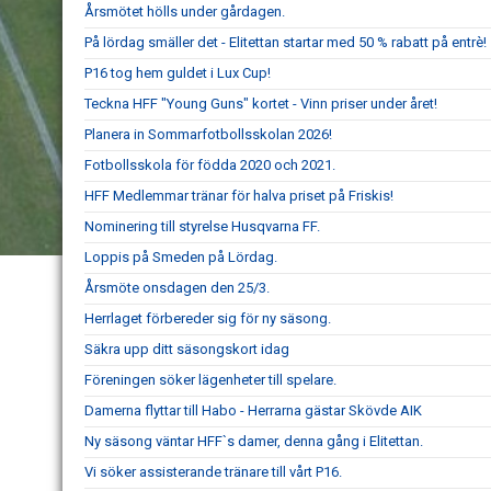
Årsmötet hölls under gårdagen.
På lördag smäller det - Elitettan startar med 50 % rabatt på entrè!
P16 tog hem guldet i Lux Cup!
Teckna HFF "Young Guns" kortet - Vinn priser under året!
Planera in Sommarfotbollsskolan 2026!
Fotbollsskola för födda 2020 och 2021.
HFF Medlemmar tränar för halva priset på Friskis!
Nominering till styrelse Husqvarna FF.
Loppis på Smeden på Lördag.
Årsmöte onsdagen den 25/3.
Herrlaget förbereder sig för ny säsong.
Säkra upp ditt säsongskort idag
Föreningen söker lägenheter till spelare.
Damerna flyttar till Habo - Herrarna gästar Skövde AIK
Ny säsong väntar HFF`s damer, denna gång i Elitettan.
Vi söker assisterande tränare till vårt P16.