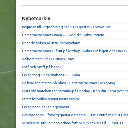
Nyhetsarkiv
Inbjudan till ungdomslag när GAIS gästar Vapenvallen!
Damerna tar emot Umeå IK - Köp din Halva Potten!
Boende sökes akut till damspelare!
Damerna tar emot Blåvitt på lördag! - Säkra din biljett och Halva P
Välkommen tillbaka Ninos Töre!
Svff och Smff på besök.
Förändring i ledarstaben i HFF Dam
Se kvällens match på plats - Herrarna tar emot Lidköping
Sista vår matchen för herrarna på Onsdag - Köp din Halva pott hä
Streetfotbollen startar nästa vecka!
Föreningen söker lägenheter.
Serieledande Elfsborg gästar damerna - Gratis entrè med HFF-hä
Vi söker nu utbildningsledare/fotbollsutvecklare till 11 mot 11.