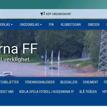
KÖP SÄSONGSKORT
IORLAG
UNGDOMSLAG
FFA
KLUBBSTUGAN
SMEDEN
rna FF
l verklighet
CHBILJETTER.
FÖRENINGSKALENDER
BILDGALLERI
DOKUMENT
F
IDIGT HÄR
BÖRJA SPELA FOTBOLL I HUSQVARNA FF
BLÅ TRÅDEN
HF