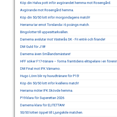
Köp din Halva pott inför avgörandet hemma mot Rosengård.
Avgörande mot Rosengård hemma.
Köp din 50/50 lott inför morgondagens match!
Herrarna tar emot Torslanda i 6 poängs match.
Bingolotter till uppesittarkvällen.
Damerna avslutar mot Västerås SK - Fri entrè och firande!
DM Guld för J18!
Damerna även Smålandsmästare!
HFF söker F17-tränare – forma framtidens elitspelare i en fören
DM Final mot IFK Värnamo.
Hugo Lönn blir ny huvudtränare för P15!
Köp din 50/50 lott inför kvällens match!
Herrarna möter IFK Skövde hemma.
P19 klara för Superettan 2026
Damerna klara för ELITETTAN!
50/50 lotteri öppet till Ljungskile matchen.