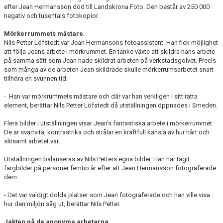
efter Jean Hermansson död till Landskrona Foto. Den består av 250 000
negativ och tusentals fotokopior.
Mörkerrummets mästare.
Nils Petter Löfstedt var Jean Hermansons fotoassistent. Han fick möjlighet
att följa Jeans arbete i mörkrummet. En tanke växte att skildra hans arbete
på samma sätt som Jean hade skildrat arbeten på verkstadsgolvet. Precis
som många av de arbeten Jean skildrade skulle mörkerrumsarbetet snart
tillhöra en svunnen tid.
- Han var mörkrummets mästare och där var han verkligen i sitt rätta
element, berättar Nils Petter Löfstedt då utställningen öppnades i Smeden.
Flera bilder i utställningen visar Jean’s fantastiska arbete i mörkerrummet.
De är svartvita, kontrastrika och strålar en kraftfull känsla av hur hårt och
slitsamt arbetet var.
Utställningen balanseras av Nils Petters egna bilder. Han har tagit
färgbilder på personer femtio år efter att Jean Hermansson fotograferade
dem.
- Det var väldigt dolda platser som Jean fotograferade och han ville visa
hur den miljön såg ut, berättar Nils Petter.
Jakten på de anonyma arbetarna