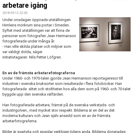
BOKNINGAR
arbetare igång
2018-09-12 22:00
Under onsdagen öppnade utställningen
Himlens mörkrum sina portar i Smeden.
Syftet med utställningen var att finna de
personer som fotografen Jean Hermanson
fotograferade under många år.
- Han ville skilda platser och miljöer som
var väldigt dolda, säger
initiativtagaren Nils Petter Löfgren.
En av de främsta arbetarefotograferna
Under 1960- och 1970-talen gjorde Jean Hermanson reportageresor till
industrier i svenska bruksorter som resulterade i flera fotoböcker. Han
fotograferade slitet och stoltheten hos alla dem som på 1960- och 70-talet
byggde upp den svenska välfärden.
Han fotograferade arbetare, främst på de svenska verkstads- och
industrigolven., med mycket stor respekt. Bilderna är en del av det
moderna kulturarv och Jean själv ansedd som en av de främsta
arbetarfotograferna.
Bilder är svartvita och speglar verkligen tidens anda. Bilderna donerades