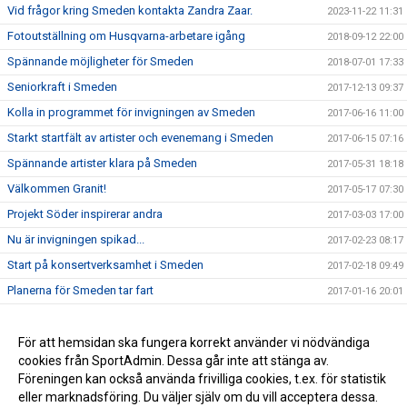
Vid frågor kring Smeden kontakta Zandra Zaar.
2023-11-22 11:31
Fotoutställning om Husqvarna-arbetare igång
2018-09-12 22:00
Spännande möjligheter för Smeden
2018-07-01 17:33
Seniorkraft i Smeden
2017-12-13 09:37
Kolla in programmet för invigningen av Smeden
2017-06-16 11:00
Starkt startfält av artister och evenemang i Smeden
2017-06-15 07:16
Spännande artister klara på Smeden
2017-05-31 18:18
Välkommen Granit!
2017-05-17 07:30
Projekt Söder inspirerar andra
2017-03-03 17:00
Nu är invigningen spikad...
2017-02-23 08:17
Start på konsertverksamhet i Smeden
2017-02-18 09:49
Planerna för Smeden tar fart
2017-01-16 20:01
Våra 4 hörnstenar
2016-10-26 09:28
Smeden
För att hemsidan ska fungera korrekt använder vi nödvändiga
2016-02-05 06:54
cookies från SportAdmin. Dessa går inte att stänga av.
Projekt Smedjan startar
2016-01-21 07:00
Föreningen kan också använda frivilliga cookies, t.ex. för statistik
eller marknadsföring. Du väljer själv om du vill acceptera dessa.