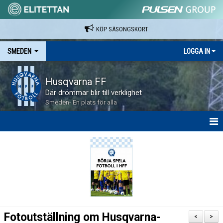
KÖP SÄSONGSKORT
SMEDEN
LOGGA IN
Husqvarna FF
Där drömmar blir till verklighet
Smeden- En plats för alla
HEM
NYHETER
BILDGALLERI
KONTAKT
Fotoutställning om Husqvarna-
<
>