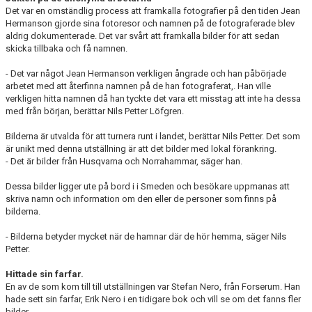
Det var en omständlig process att framkalla fotografier på den tiden Jean
Hermanson gjorde sina fotoresor och namnen på de fotograferade blev
aldrig dokumenterade. Det var svårt att framkalla bilder för att sedan
skicka tillbaka och få namnen.
- Det var något Jean Hermanson verkligen ångrade och han påbörjade
arbetet med att återfinna namnen på de han fotograferat,. Han ville
verkligen hitta namnen då han tyckte det vara ett misstag att inte ha dessa
med från början, berättar Nils Petter Löfgren.
Bilderna är utvalda för att turnera runt i landet, berättar Nils Petter. Det som
är unikt med denna utställning är att det bilder med lokal förankring.
- Det är bilder från Husqvarna och Norrahammar, säger han.
Dessa bilder ligger ute på bord i i Smeden och besökare uppmanas att
skriva namn och information om den eller de personer som finns på
bilderna.
- Bilderna betyder mycket när de hamnar där de hör hemma, säger Nils
Petter.
Hittade sin farfar.
En av de som kom till till utställningen var Stefan Nero, från Forserum. Han
hade sett sin farfar, Erik Nero i en tidigare bok och vill se om det fanns fler
bilder.