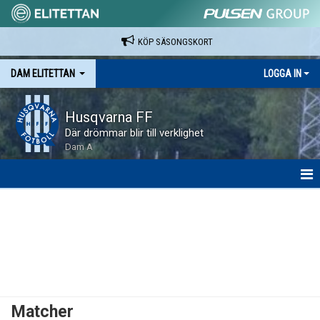
KÖP SÄSONGSKORT
DAM ELITETTAN
LOGGA IN
Husqvarna FF
Där drömmar blir till verklighet
Dam A
HEM
NYHETER
KALENDER
SPELARE & LEDARE
Matcher