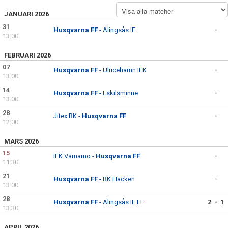
BILDGALLERI
JANUARI 2026
DOKUMENT
31
Husqvarna FF
- Alingsås IF
-
13:00
KONTAKT
FEBRUARI 2026
07
MATCHER
Husqvarna FF
- Ulricehamn IFK
-
13:00
14
SPONSORHUSET
Husqvarna FF
- Eskilsminne
-
13:00
28
Jitex BK -
Husqvarna FF
-
12:00
MARS 2026
15
IFK Värnamo -
Husqvarna FF
-
11:30
21
Husqvarna FF
- BK Häcken
-
13:00
28
Husqvarna FF
- Alingsås IF FF
2 - 1
13:30
APRIL 2026