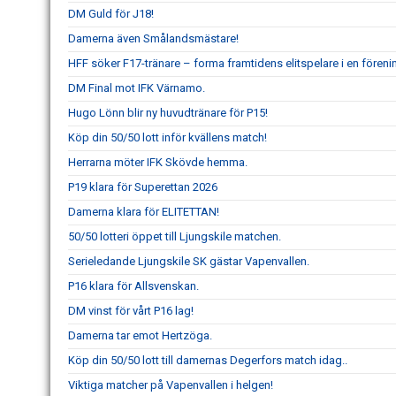
DM Guld för J18!
Damerna även Smålandsmästare!
HFF söker F17-tränare – forma framtidens elitspelare i en fören
DM Final mot IFK Värnamo.
Hugo Lönn blir ny huvudtränare för P15!
Köp din 50/50 lott inför kvällens match!
Herrarna möter IFK Skövde hemma.
P19 klara för Superettan 2026
Damerna klara för ELITETTAN!
50/50 lotteri öppet till Ljungskile matchen.
Serieledande Ljungskile SK gästar Vapenvallen.
P16 klara för Allsvenskan.
DM vinst för vårt P16 lag!
Damerna tar emot Hertzöga.
Köp din 50/50 lott till damernas Degerfors match idag..
Viktiga matcher på Vapenvallen i helgen!