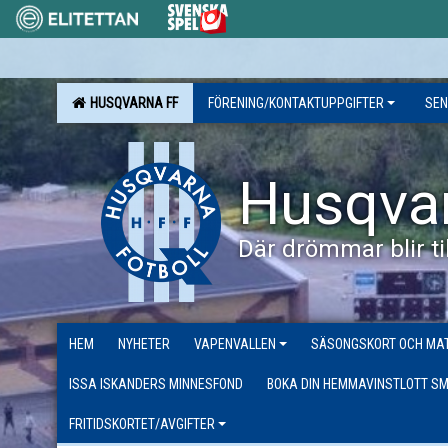
HUSQVARNA FF
FÖRENING/KONTAKTUPPGIFTER
SEN
Husqva
Där drömmar blir til
HEM
NYHETER
VAPENVALLEN
SÄSONGSKORT OCH MAT
ISSA ISKANDERS MINNESFOND
BOKA DIN HEMMAVINSTLOTT SM
FRITIDSKORTET/AVGIFTER