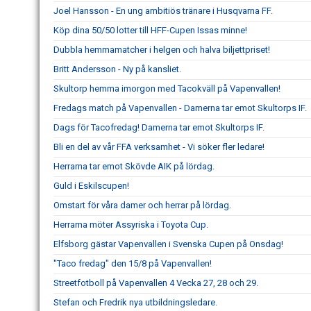
Joel Hansson - En ung ambitiös tränare i Husqvarna FF.
Köp dina 50/50 lotter till HFF-Cupen Issas minne!
Dubbla hemmamatcher i helgen och halva biljettpriset!
Britt Andersson - Ny på kansliet.
Skultorp hemma imorgon med Tacokväll på Vapenvallen!
Fredags match på Vapenvallen - Damerna tar emot Skultorps IF.
Dags för Tacofredag! Damerna tar emot Skultorps IF.
Bli en del av vår FFA verksamhet - Vi söker fler ledare!
Herrarna tar emot Skövde AIK på lördag.
Guld i Eskilscupen!
Omstart för våra damer och herrar på lördag.
Herrarna möter Assyriska i Toyota Cup.
Elfsborg gästar Vapenvallen i Svenska Cupen på Onsdag!
"Taco fredag" den 15/8 på Vapenvallen!
Streetfotboll på Vapenvallen 4 Vecka 27, 28 och 29.
Stefan och Fredrik nya utbildningsledare.