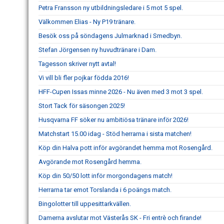
Petra Fransson ny utbildningsledare i 5 mot 5 spel.
Välkommen Elias - Ny P19 tränare.
Besök oss på söndagens Julmarknad i Smedbyn.
Stefan Jörgensen ny huvudtränare i Dam.
Tagesson skriver nytt avtal!
Vi vill bli fler pojkar födda 2016!
HFF-Cupen Issas minne 2026 - Nu även med 3 mot 3 spel.
Stort Tack för säsongen 2025!
Husqvarna FF söker nu ambitiösa tränare inför 2026!
Matchstart 15.00 idag - Stöd herrarna i sista matchen!
Köp din Halva pott inför avgörandet hemma mot Rosengård.
Avgörande mot Rosengård hemma.
Köp din 50/50 lott inför morgondagens match!
Herrarna tar emot Torslanda i 6 poängs match.
Bingolotter till uppesittarkvällen.
Damerna avslutar mot Västerås SK - Fri entrè och firande!