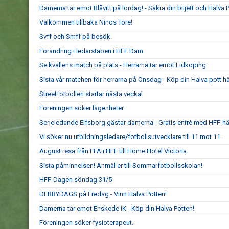
Damerna tar emot Blåvitt på lördag! - Säkra din biljett och Halva P
Välkommen tillbaka Ninos Töre!
Svff och Smff på besök.
Förändring i ledarstaben i HFF Dam
Se kvällens match på plats - Herrarna tar emot Lidköping
Sista vår matchen för herrarna på Onsdag - Köp din Halva pott hä
Streetfotbollen startar nästa vecka!
Föreningen söker lägenheter.
Serieledande Elfsborg gästar damerna - Gratis entrè med HFF-hä
Vi söker nu utbildningsledare/fotbollsutvecklare till 11 mot 11.
August resa från FFA i HFF till Home Hotel Victoria.
Sista påminnelsen! Anmäl er till Sommarfotbollsskolan!
HFF-Dagen söndag 31/5
DERBYDAGS på Fredag - Vinn Halva Potten!
Damerna tar emot Enskede IK - Köp din Halva Potten!
Föreningen söker fysioterapeut.