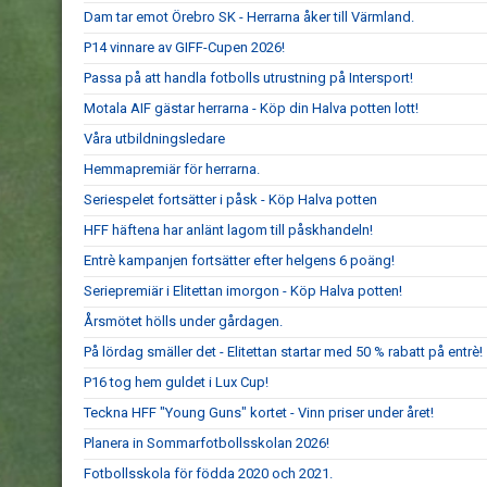
Dam tar emot Örebro SK - Herrarna åker till Värmland.
P14 vinnare av GIFF-Cupen 2026!
Passa på att handla fotbolls utrustning på Intersport!
Motala AIF gästar herrarna - Köp din Halva potten lott!
Våra utbildningsledare
Hemmapremiär för herrarna.
Seriespelet fortsätter i påsk - Köp Halva potten
HFF häftena har anlänt lagom till påskhandeln!
Entrè kampanjen fortsätter efter helgens 6 poäng!
Seriepremiär i Elitettan imorgon - Köp Halva potten!
Årsmötet hölls under gårdagen.
På lördag smäller det - Elitettan startar med 50 % rabatt på entrè!
P16 tog hem guldet i Lux Cup!
Teckna HFF "Young Guns" kortet - Vinn priser under året!
Planera in Sommarfotbollsskolan 2026!
Fotbollsskola för födda 2020 och 2021.