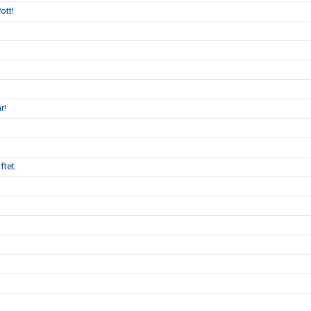
ott!
r!
ftet.