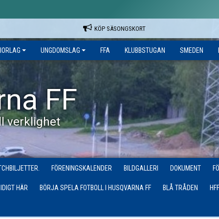
KÖP SÄSONGSKORT
IORLAG
UNGDOMSLAG
FFA
KLUBBSTUGAN
SMEDEN
rna FF
l verklighet
CHBILJETTER.
FÖRENINGSKALENDER
BILDGALLERI
DOKUMENT
F
IDIGT HÄR
BÖRJA SPELA FOTBOLL I HUSQVARNA FF
BLÅ TRÅDEN
HF