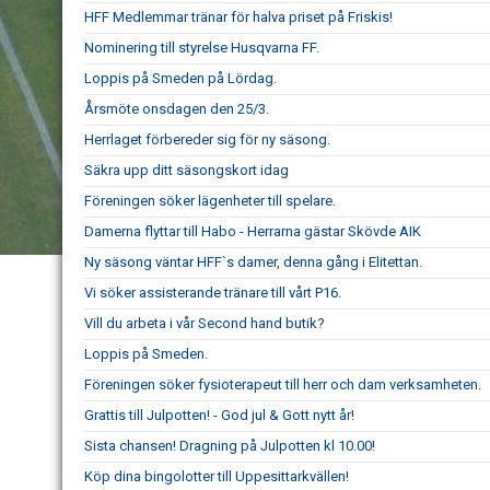
HFF Medlemmar tränar för halva priset på Friskis!
Nominering till styrelse Husqvarna FF.
Loppis på Smeden på Lördag.
Årsmöte onsdagen den 25/3.
Herrlaget förbereder sig för ny säsong.
Säkra upp ditt säsongskort idag
Föreningen söker lägenheter till spelare.
Damerna flyttar till Habo - Herrarna gästar Skövde AIK
Ny säsong väntar HFF`s damer, denna gång i Elitettan.
Vi söker assisterande tränare till vårt P16.
Vill du arbeta i vår Second hand butik?
Loppis på Smeden.
Föreningen söker fysioterapeut till herr och dam verksamheten.
Grattis till Julpotten! - God jul & Gott nytt år!
Sista chansen! Dragning på Julpotten kl 10.00!
Köp dina bingolotter till Uppesittarkvällen!