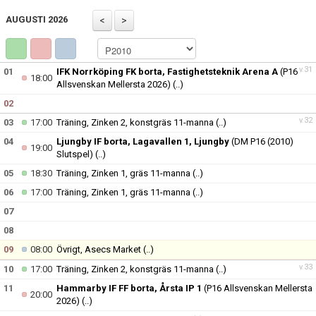
AUGUSTI 2026
v.31
01
IFK Norrköping FK borta, Fastighetsteknik Arena A
(P16
18:00
Allsvenskan Mellersta 2026)
(..)
02
v.32
03
17:00
Träning, Zinken 2, konstgräs 11-manna
(..)
04
Ljungby IF borta, Lagavallen 1, Ljungby
(DM P16 (2010)
19:00
Slutspel)
(..)
05
18:30
Träning, Zinken 1, gräs 11-manna
(..)
06
17:00
Träning, Zinken 1, gräs 11-manna
(..)
07
08
09
08:00
Övrigt, Asecs Market
(..)
v.33
10
17:00
Träning, Zinken 2, konstgräs 11-manna
(..)
11
Hammarby IF FF borta, Årsta IP 1
(P16 Allsvenskan Mellersta
20:00
2026)
(..)