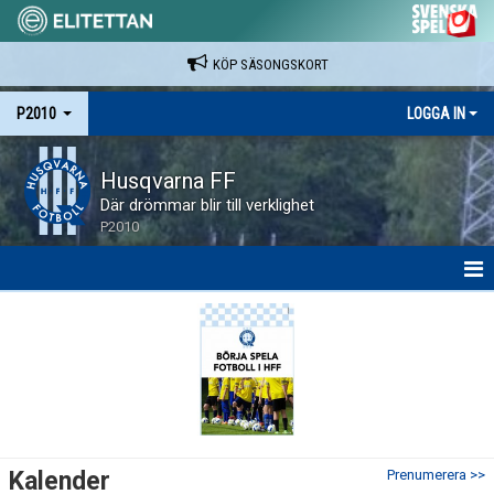
KÖP SÄSONGSKORT
P2010
LOGGA IN
Husqvarna FF
Där drömmar blir till verklighet
P2010
HEM
NYHETER
SPELARE & LEDARE
MATCHER
Kalender
Prenumerera >>