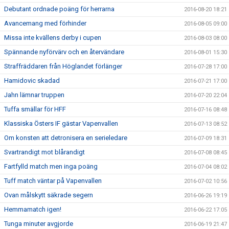
Debutant ordnade poäng för herrarna
2016-08-20 18:21
Avancemang med förhinder
2016-08-05 09:00
Missa inte kvällens derby i cupen
2016-08-03 08:00
Spännande nyförvärv och en återvändare
2016-08-01 15:30
Straffräddaren från Höglandet förlänger
2016-07-28 17:00
Hamidovic skadad
2016-07-21 17:00
Jahn lämnar truppen
2016-07-20 22:04
Tuffa smällar för HFF
2016-07-16 08:48
Klassiska Östers IF gästar Vapenvallen
2016-07-13 08:52
Om konsten att detronisera en serieledare
2016-07-09 18:31
Svartrandigt mot blårandigt
2016-07-08 08:45
Fartfylld match men inga poäng
2016-07-04 08:02
Tuff match väntar på Vapenvallen
2016-07-02 10:56
Ovan målskytt säkrade segern
2016-06-26 19:19
Hemmamatch igen!
2016-06-22 17:05
Tunga minuter avgjorde
2016-06-19 21:47