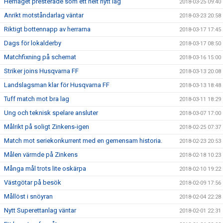
Herrlaget presterade som ett helt nytt lag
2018-03-25 09:40
Anrikt motståndarlag väntar
2018-03-23 20:58
Riktigt bottennapp av herrarna
2018-03-17 17:45
Dags för lokalderby
2018-03-17 08:50
Matchfixning på schemat
2018-03-16 15:00
Striker joins Husqvarna FF
2018-03-13 20:08
Landslagsman klar för Husqvarna FF
2018-03-13 18:48
Tuff match mot bra lag
2018-03-11 18:29
Ung och teknisk spelare ansluter
2018-03-07 17:00
Målrikt på soligt Zinkens-igen
2018-02-25 07:37
Match mot seriekonkurrent med en gemensam historia.
2018-02-23 20:53
Målen värmde på Zinkens
2018-02-18 10:23
Många mål trots lite oskärpa
2018-02-10 19:22
Västgötar på besök
2018-02-09 17:56
Mållöst i snöyran
2018-02-04 22:28
Nytt Superettanlag väntar
2018-02-01 22:31