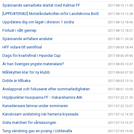
Spännande samarbete startat med Kalmar FF
2017-08-16 11:00
[UPPDATERAD] Motståndarkollen inför Landskrona BoIS
2017-08-14 15:28
Uppdatera dig om läget i division 1 södra
2017-08-13 18:46
Förlust i vått genrep
2017-08-12 18:21
Spännande anfallare ansluter
2017-08-11 20:26
HFF vidare till semifinal
2017-08-09 18:44
Dags för kvartsfinal i Hyundai Cup
2017-08-06 09:46
Är han Sveriges yngste materialare?
2017-08-05 10:47
Målskytten klar för ny klubb
2017-08-04 07:50
Didde är tillbaka
2017-08-03 10:16
Avslappnat och fokuserat efter sommarledigheten
2017-08-01 10:00
Höjdpunkter Husqvarna FF - Oskarshamns AIK.
2017-07-23 21:35
Kanadensare lämnar under sommaren
2017-07-22 10:07
Känslosam avslutning när herrarna kryssade
2017-07-16 14:32
Sista matchen för vårsäsongen
2017-07-14 14:37
Tung vändning gav en poäng i Uddevalla
2017-07-09 19:06