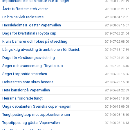
Imponerande insats räckte inte till seger
2019-08-10 21:19
Årets tuffaste match väntar
2019-08-08 21:17
En bra halvlek räckte inte.
2019-08-04 12:31
Hässleholms IF gästar Vapenvallen
2019-08-02 16:07
Dags för kvartsfinal i Toyota cup
2019-07-28 21:04
Rivna barriärer och fokus på utveckling
2019-07-22 08:00
Långsiktig utveckling är ambitionen för Daniel.
2019-07-15 17:59
Dags för vårsäsongsavslutning
2019-07-04 21:06
Seger och avancemang i Toyota cup
2019-07-03 16:46
Seger i toppstridsmatchen
2019-06-30 16:06
Debutanten som skrev historia
2019-06-28 16:00
Heta känslor på Vapenvallen
2019-06-24 22:39
Herrarna förlorade tungt
2019-06-15 18:50
Unga debutanter i Svenska cupen-segern
2019-06-13 09:08
Tungt poängtapp mot toppkonkurrenten
2019-06-08 18:10
Topptippat lag gästar Vapenvallen
2019-06-06 16:13