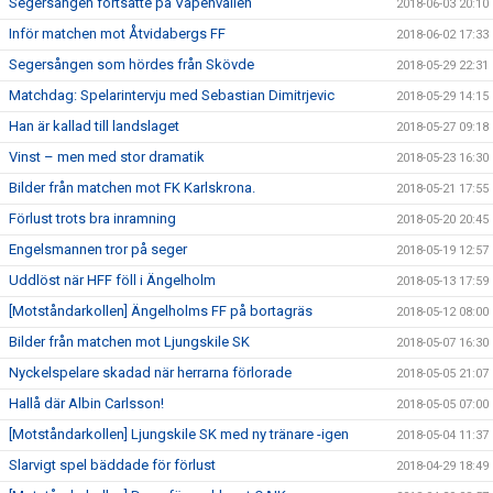
Segersången fortsatte på Vapenvallen
2018-06-03 20:10
Inför matchen mot Åtvidabergs FF
2018-06-02 17:33
Segersången som hördes från Skövde
2018-05-29 22:31
Matchdag: Spelarintervju med Sebastian Dimitrjevic
2018-05-29 14:15
Han är kallad till landslaget
2018-05-27 09:18
Vinst – men med stor dramatik
2018-05-23 16:30
Bilder från matchen mot FK Karlskrona.
2018-05-21 17:55
Förlust trots bra inramning
2018-05-20 20:45
Engelsmannen tror på seger
2018-05-19 12:57
Uddlöst när HFF föll i Ängelholm
2018-05-13 17:59
[Motståndarkollen] Ängelholms FF på bortagräs
2018-05-12 08:00
Bilder från matchen mot Ljungskile SK
2018-05-07 16:30
Nyckelspelare skadad när herrarna förlorade
2018-05-05 21:07
Hallå där Albin Carlsson!
2018-05-05 07:00
[Motståndarkollen] Ljungskile SK med ny tränare -igen
2018-05-04 11:37
Slarvigt spel bäddade för förlust
2018-04-29 18:49