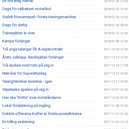
Ett bra steg framåt.
2018-01-26 22:03
Dags för välbekant motstånd
2018-01-25 19:35
Stabilt försvarsspel i första träningsmatchen
2018-01-20 19:25
Dags för derby
2018-01-20 08:40
Tränarjakten är över.
2018-01-16 16:30
Kämpe förlänger
2018-01-08 15:30
Två unga talanger får A-lagskontrakt
2017-12-20 15:30
Årets Julklapp: Backhjälten förlänger
2017-12-19 15:49
Två spelare med rutin på väg in
2017-12-18 17:00
Mak klar för Superettanlag
2017-12-15 15:00
Talangfabriken levererar - igen
2017-12-11 10:00
Viljestarka spelare på väg in
2017-12-07 15:30
Han ska ”Kötta” över motståndarna
2017-12-02 05:59
Lokal förstärkning på ingång
2017-11-30 15:30
Dubbla offensiva krafter är första pusselbitarna.
2017-11-07 15:30
En tråkig avslutning
2017-11-05 15:13