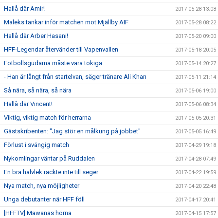
Hallå där Amir!
2017-05-28 13:08
Maleks tankar inför matchen mot Mjällby AIF
2017-05-28 08:22
Hallå där Arber Hasani!
2017-05-20 09:00
HFF-Legendar återvänder till Vapenvallen
2017-05-18 20:05
Fotbollsgudarna måste vara tokiga
2017-05-14 20:27
- Han är långt från startelvan, säger tränare Ali Khan
2017-05-11 21:14
Så nära, så nära, så nära
2017-05-06 19:00
Hallå där Vincent!
2017-05-06 08:34
Viktig, viktig match för herrarna
2017-05-05 20:31
Gästskribenten: "Jag stör en målkung på jobbet"
2017-05-05 16:49
Förlust i svängig match
2017-04-29 19:18
Nykomlingar väntar på Ruddalen
2017-04-28 07:49
En bra halvlek räckte inte till seger
2017-04-22 19:59
Nya match, nya möjligheter
2017-04-20 22:48
Unga debutanter när HFF föll
2017-04-17 20:41
[HFFTV] Mawanas hörna
2017-04-15 17:57