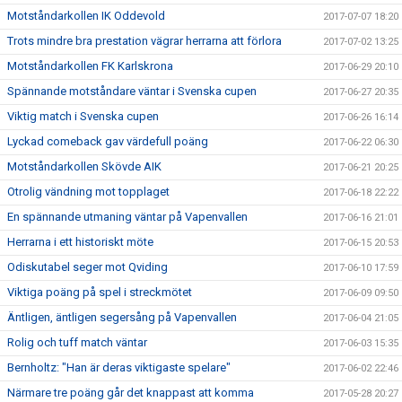
Motståndarkollen IK Oddevold
2017-07-07 18:20
Trots mindre bra prestation vägrar herrarna att förlora
2017-07-02 13:25
Motståndarkollen FK Karlskrona
2017-06-29 20:10
Spännande motståndare väntar i Svenska cupen
2017-06-27 20:35
Viktig match i Svenska cupen
2017-06-26 16:14
Lyckad comeback gav värdefull poäng
2017-06-22 06:30
Motståndarkollen Skövde AIK
2017-06-21 20:25
Otrolig vändning mot topplaget
2017-06-18 22:22
En spännande utmaning väntar på Vapenvallen
2017-06-16 21:01
Herrarna i ett historiskt möte
2017-06-15 20:53
Odiskutabel seger mot Qviding
2017-06-10 17:59
Viktiga poäng på spel i streckmötet
2017-06-09 09:50
Äntligen, äntligen segersång på Vapenvallen
2017-06-04 21:05
Rolig och tuff match väntar
2017-06-03 15:35
Bernholtz: "Han är deras viktigaste spelare"
2017-06-02 22:46
Närmare tre poäng går det knappast att komma
2017-05-28 20:27