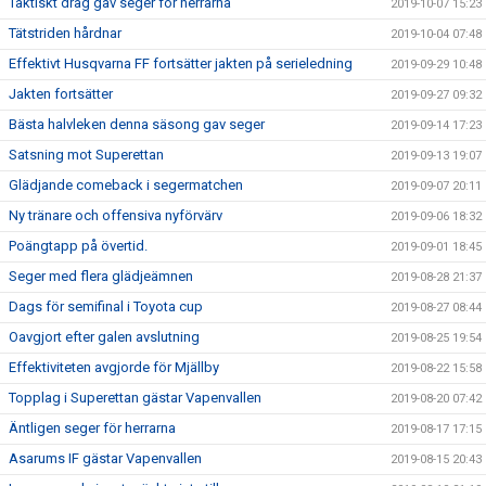
Taktiskt drag gav seger för herrarna
2019-10-07 15:23
Tätstriden hårdnar
2019-10-04 07:48
Effektivt Husqvarna FF fortsätter jakten på serieledning
2019-09-29 10:48
Jakten fortsätter
2019-09-27 09:32
Bästa halvleken denna säsong gav seger
2019-09-14 17:23
Satsning mot Superettan
2019-09-13 19:07
Glädjande comeback i segermatchen
2019-09-07 20:11
Ny tränare och offensiva nyförvärv
2019-09-06 18:32
Poängtapp på övertid.
2019-09-01 18:45
Seger med flera glädjeämnen
2019-08-28 21:37
Dags för semifinal i Toyota cup
2019-08-27 08:44
Oavgjort efter galen avslutning
2019-08-25 19:54
Effektiviteten avgjorde för Mjällby
2019-08-22 15:58
Topplag i Superettan gästar Vapenvallen
2019-08-20 07:42
Äntligen seger för herrarna
2019-08-17 17:15
Asarums IF gästar Vapenvallen
2019-08-15 20:43