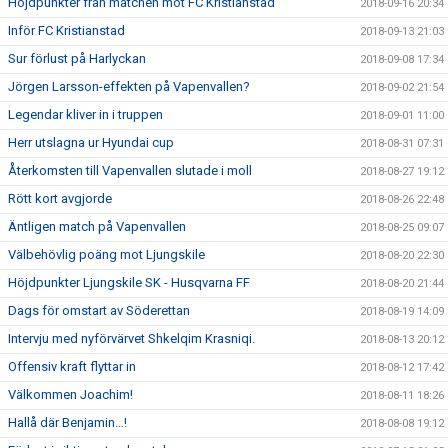
Höjdpunkter från matchen mot FC Kristianstad
2018-09-16 20:34
Inför FC Kristianstad
2018-09-13 21:03
Sur förlust på Harlyckan
2018-09-08 17:34
Jörgen Larsson-effekten på Vapenvallen?
2018-09-02 21:54
Legendar kliver in i truppen
2018-09-01 11:00
Herr utslagna ur Hyundai cup
2018-08-31 07:31
Återkomsten till Vapenvallen slutade i moll
2018-08-27 19:12
Rött kort avgjorde
2018-08-26 22:48
Äntligen match på Vapenvallen
2018-08-25 09:07
Välbehövlig poäng mot Ljungskile
2018-08-20 22:30
Höjdpunkter Ljungskile SK - Husqvarna FF
2018-08-20 21:44
Dags för omstart av Söderettan
2018-08-19 14:09
Intervju med nyförvärvet Shkelqim Krasniqi.
2018-08-13 20:12
Offensiv kraft flyttar in
2018-08-12 17:42
Välkommen Joachim!
2018-08-11 18:26
Hallå där Benjamin…!
2018-08-08 19:12