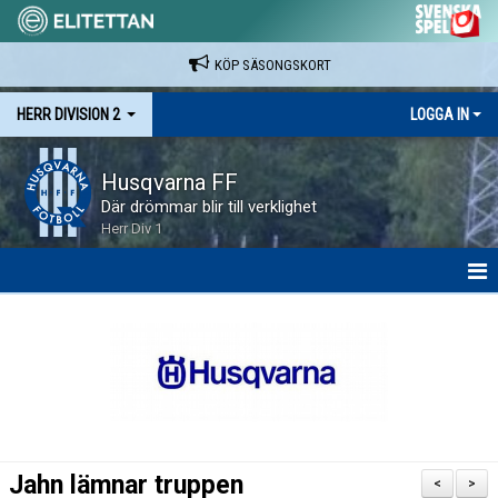
KÖP SÄSONGSKORT
HERR DIVISION 2
LOGGA IN
Husqvarna FF
Där drömmar blir till verklighet
Herr Div 1
HEM
NYHETER
KALENDER
SPELARE & LEDARE
Jahn lämnar truppen
<
>