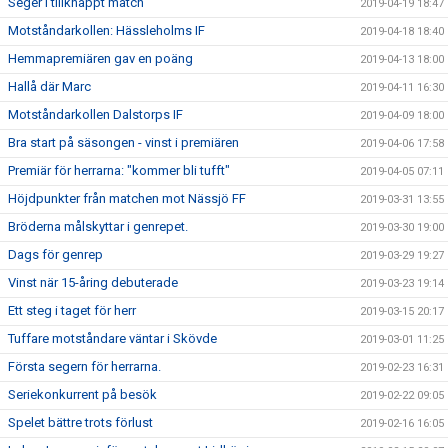
Seger i tillknäppt match
2019-04-19 18:47
Motståndarkollen: Hässleholms IF
2019-04-18 18:40
Hemmapremiären gav en poäng
2019-04-13 18:00
Hallå där Marc
2019-04-11 16:30
Motståndarkollen Dalstorps IF
2019-04-09 18:00
Bra start på säsongen - vinst i premiären
2019-04-06 17:58
Premiär för herrarna: "kommer bli tufft"
2019-04-05 07:11
Höjdpunkter från matchen mot Nässjö FF
2019-03-31 13:55
Bröderna målskyttar i genrepet.
2019-03-30 19:00
Dags för genrep
2019-03-29 19:27
Vinst när 15-åring debuterade
2019-03-23 19:14
Ett steg i taget för herr
2019-03-15 20:17
Tuffare motståndare väntar i Skövde
2019-03-01 11:25
Första segern för herrarna.
2019-02-23 16:31
Seriekonkurrent på besök
2019-02-22 09:05
Spelet bättre trots förlust
2019-02-16 16:05