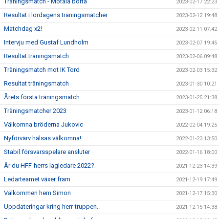
Träningsmatch - Motala borta
2023-02-17 22:23
Resultat i lördagens träningsmatcher
2023-02-12 19:48
Matchdag x2!
2023-02-11 07:42
Intervju med Gustaf Lundholm
2023-02-07 19:45
Resultat träningsmatch
2023-02-06 09:48
Träningsmatch mot IK Tord
2023-02-03 15:32
Resultat träningsmatch
2023-01-30 10:21
Årets första träningsmatch
2023-01-25 21:38
Träningsmatcher 2023
2023-01-12 06:18
Välkomna bröderna Jukovic
2022-02-04 19:25
Nyförvärv hälsas välkomna!
2022-01-23 13:50
Stabil försvarsspelare ansluter
2022-01-16 18:00
Är du HFF-herrs lagledare 2022?
2021-12-23 14:39
Ledarteamet växer fram
2021-12-19 17:49
Välkommen hem Simon
2021-12-17 15:30
Uppdateringar kring herr-truppen..
2021-12-15 14:38