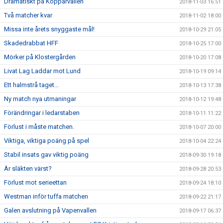
Dramatiskt på Kopparvallen
2018-11-03 16:51
Två matcher kvar
2018-11-02 18:00
Missa inte årets snyggaste mål!
2018-10-29 21:05
Skadedrabbat HFF
2018-10-25 17:00
Mörker på Klostergården
2018-10-20 17:08
Livat Lag Laddar mot Lund
2018-10-19 09:14
Ett halmstrå taget...
2018-10-13 17:38
Ny match nya utmaningar
2018-10-12 19:48
Förändringar i ledarstaben
2018-10-11 11:22
Förlust i måste matchen.
2018-10-07 20:00
Viktiga, viktiga poäng på spel
2018-10-04 22:24
Stabil insats gav viktig poäng
2018-09-30 19:18
Är släkten värst?
2018-09-28 20:53
Förlust mot serieettan
2018-09-24 18:10
Westman inför tuffa matchen
2018-09-22 21:17
Galen avslutning på Vapenvallen
2018-09-17 06:37