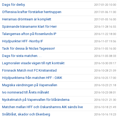
Dags för derby.
2017-01-20 10:00
Offensiva krafter förstärker herrtruppen
2017-01-06 11:00
Herrarnas drömteam är komplett
2017-01-05 16:00
Spännande tränarnamn klart för Herr
2016-11-28 16:55
Talangernas afton på Rosenlunds IP
2016-11-22 18:00
Höjdpunkter HFF -Norrby IF
2016-11-07 19:56
Tack för dessa år Niclas Tagesson!
2016-11-05 16:00
Dags för sista matchen. . .
2016-11-05 08:33
Lagmoralen visade vägen till nytt kontrakt
2016-10-30 09:17
Försnack Match mot FC Kristianstad
2016-10-28 21:09
Höjdpunkterna från matchen HFF - OAIK
2016-10-25 17:00
Magiska vändningen på Vapenvallen
2016-10-23 21:18
Ivo nominerad till Årets målvakt
2016-10-23 08:01
Nyckelmatch på Vapenvallen för blåränderna
2016-10-21 21:30
Matchen mellan HFF och Oskarshamns AIK sänds live
2016-10-18 21:49
Snålblåst, skador och Ekenberg
2016-10-16 19:23