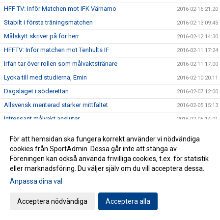
HFF TV: Inför Matchen mot IFK Värnamo
2016-02-16 21:20
Stabilt i första träningsmatchen
2016-02-13 09:45
Målskytt skriver på för herr
2016-02-12 14:30
HFFTV: Inför matchen mot Tenhults IF
2016-02-11 17:24
Irfan tar över rollen som målvaktstränare
2016-02-11 17:00
Lycka till med studierna, Emin
2016-02-10 20:11
Dagsläget i söderettan
2016-02-07 12:00
Allsvensk meriterad stärker mittfältet
2016-02-05 15:13
Intressant målvakt ansluter
2016-02-05 14:01
Lycka till Hugo!
2016-01-24 17:00
För att hemsidan ska fungera korrekt använder vi nödvändiga
Unga talanger lyfts upp i A-truppen
2016-01-23 19:00
cookies från SportAdmin. Dessa går inte att stänga av.
Föreningen kan också använda frivilliga cookies, t.ex. för statistik
Snabb anfallare kontrakteras
2016-01-15 17:29
eller marknadsföring. Du väljer själv om du vill acceptera dessa.
Poängspelare klar för herr.
2016-01-15 15:30
Anpassa dina val
Sådan far sådan son
2016-01-15 15:29
Acceptera nödvändiga
Acceptera alla
Nytt upplägg med ny fyscoach
2016-01-12 16:05
Fler pusselbitar på plats i herrtruppen
2016-01-12 16:00