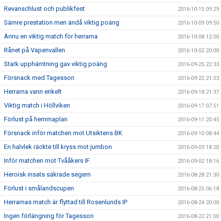
Revanschlust och publikfest
2016-10-15 09:29
Sämre prestation men ändå viktig poäng
2016-10-09 09:50
Ännu en viktig match för herrarna
2016-10-08 12:00
Rånet på Vapenvallen
2016-10-02 20:00
Stark upphämtning gav viktig poäng
2016-09-25 22:33
Försnack med Tagesson
2016-09-22 21:53
Herrarna vann enkelt
2016-09-18 21:37
Viktig match i Höllviken
2016-09-17 07:51
Förlust på hemmaplan
2016-09-11 20:45
Försnack inför matchen mot Utsiktens BK
2016-09-10 08:44
En halvlek räckte till kryss mot jumbon
2016-09-03 18:20
Inför matchen mot Tvååkers IF.
2016-09-02 18:16
Heroisk insats säkrade segern
2016-08-28 21:30
Förlust i smålandscupen
2016-08-25 06:18
Herrarnas match är flyttad till Rosenlunds IP
2016-08-24 20:00
Ingen förlängning för Tagesson
2016-08-22 21:00