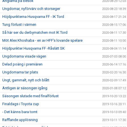
Änglarna på besök
2020-08-29 12:03
Ungdomar, nyförvärv och storseger
2020-08-23 18:39
Höjdpunkterna Husqvarna FF - IK Tord
2020-08-17 21:24
Tung förlust i värmen
2020-08-15 17:06
Så här ser du derbymatchen mot IK Tord
2020-08-11 17:30
Möt Alex Khoshaba - en av HFF’s lovande spelare
2020-08-11 10:00
Höjdpunkter Husqvarna FF -Råslätt SK
2020-08-04 11:14
Ungdomarna visade vägen
2020-07-03 08:00
Delad poäng i premiären
2020-06-14 17:16
Ungdomarna tar plats
2020-02-20 16:30
Ungt, gammalt, nytt och blått
2020-02-09 17:49
Äntligen är säsongen igång
2020-01-08 07:12
Säsongen slutade med finalförlust
2019-10-20 13:22
Finaldags i Toyota cup
2019-10-16 20:11
- Det känns bara tomt
2019-10-13 09:40
Rafflande upplösning
2019-10-11 17:30