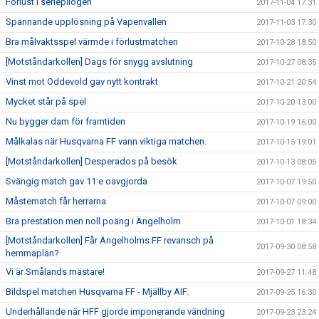
Förlust i seriepilogen
2017-11-04 17:31
Spännande upplösning på Vapenvallen
2017-11-03 17:30
Bra målvaktsspel värmde i förlustmatchen
2017-10-28 18:50
[Motståndarkollen] Dags för snygg avslutning
2017-10-27 08:35
Vinst mot Oddevold gav nytt kontrakt
2017-10-21 20:54
Mycket står på spel
2017-10-20 13:00
Nu bygger dam för framtiden
2017-10-19 16:00
Målkalas när Husqvarna FF vann viktiga matchen.
2017-10-15 19:01
[Motståndarkollen] Desperados på besök
2017-10-13 08:05
Svängig match gav 11:e oavgjorda
2017-10-07 19:50
Måstematch får herrarna
2017-10-07 09:00
Bra prestation men noll poäng i Ängelholm
2017-10-01 18:34
[Motståndarkollen] Får Ängelholms FF revansch på
2017-09-30 08:58
hemmaplan?
Vi är Smålands mästare!
2017-09-27 11:48
Bildspel matchen Husqvarna FF - Mjällby AIF.
2017-09-25 16:30
Underhållande när HFF gjorde imponerande vändning
2017-09-23 23:24