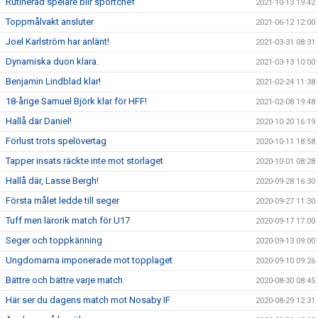
Rutinerad spelare blir sportchef
2021-10-13 19:42
Toppmålvakt ansluter
2021-06-12 12:00
Joel Karlström har anlänt!
2021-03-31 08:31
Dynamiska duon klara.
2021-03-13 10:00
Benjamin Lindblad klar!
2021-02-24 11:38
18-årige Samuel Björk klar för HFF!
2021-02-08 19:48
Hallå där Daniel!
2020-10-20 16:19
Förlust trots spelövertag
2020-10-11 18:58
Tapper insats räckte inte mot storlaget
2020-10-01 08:28
Hallå där, Lasse Bergh!
2020-09-28 16:30
Första målet ledde till seger
2020-09-27 11:30
Tuff men lärorik match för U17
2020-09-17 17:00
Seger och toppkänning
2020-09-13 09:00
Ungdomarna imponerade mot topplaget
2020-09-10 09:26
Bättre och bättre varje match
2020-08-30 08:45
Här ser du dagens match mot Nosaby IF
2020-08-29 12:31