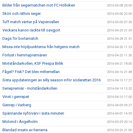
Bilder från segermatchen mot FC Höllviken
2016-05-08 20:00
Skön och rättvis seger.
2016-05-06 22:00
Tuff match väntar på Vapenvallen
2016-05-05 07:30
Veckans kanon räckte till oavgjort
2016-04-29 21:59
Dags för bortamatch
2016-04-28 21:31
Missa inte höjdpunkterna från helgens match
2016-04-26 11:23
Förlust i hemmapremiären
2016-04-25 11:30
Motståndarkollen, KSF Prespa Birlik
2016-04-21 18:00
Fågel? Fisk? Det blev mittemellan
2016-04-16 21:48
Sista uppdateringen av silly season inför söderettan 2016
2016-04-15 17:27
Seriepremiär - motståndarkollen
2016-04-14 15:32
Vinst i genrepet
2016-04-10 17:00
Genrep i Varberg
2016-04-09 09:27
Spännande nyförvärv i sista minuten
2016-04-01 14:59
Motvind i Ängelholm
2016-03-29 20:14
Blandad insats av herrarna
2016-03-25 21:00