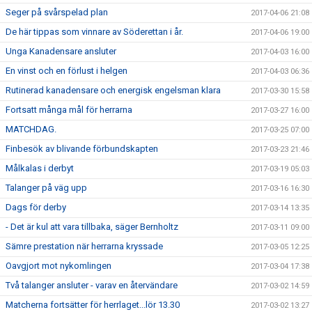
Seger på svårspelad plan
2017-04-06 21:08
De här tippas som vinnare av Söderettan i år.
2017-04-06 19:00
Unga Kanadensare ansluter
2017-04-03 16:00
En vinst och en förlust i helgen
2017-04-03 06:36
Rutinerad kanadensare och energisk engelsman klara
2017-03-30 15:58
Fortsatt många mål för herrarna
2017-03-27 16:00
MATCHDAG.
2017-03-25 07:00
Finbesök av blivande förbundskapten
2017-03-23 21:46
Målkalas i derbyt
2017-03-19 05:03
Talanger på väg upp
2017-03-16 16:30
Dags för derby
2017-03-14 13:35
- Det är kul att vara tillbaka, säger Bernholtz
2017-03-11 09:00
Sämre prestation när herrarna kryssade
2017-03-05 12:25
Oavgjort mot nykomlingen
2017-03-04 17:38
Två talanger ansluter - varav en återvändare
2017-03-02 14:59
Matcherna fortsätter för herrlaget...lör 13.30
2017-03-02 13:27