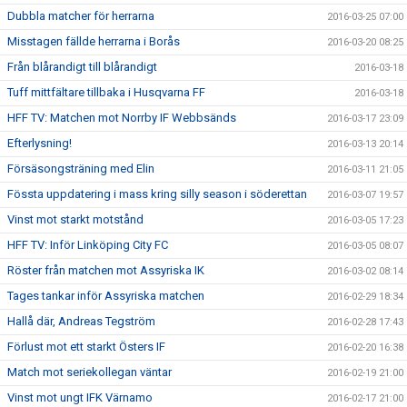
Dubbla matcher för herrarna
2016-03-25 07:00
Misstagen fällde herrarna i Borås
2016-03-20 08:25
Från blårandigt till blårandigt
2016-03-18
Tuff mittfältare tillbaka i Husqvarna FF
2016-03-18
HFF TV: Matchen mot Norrby IF Webbsänds
2016-03-17 23:09
Efterlysning!
2016-03-13 20:14
Försäsongsträning med Elin
2016-03-11 21:05
Fössta uppdatering i mass kring silly season i söderettan
2016-03-07 19:57
Vinst mot starkt motstånd
2016-03-05 17:23
HFF TV: Inför Linköping City FC
2016-03-05 08:07
Röster från matchen mot Assyriska IK
2016-03-02 08:14
Tages tankar inför Assyriska matchen
2016-02-29 18:34
Hallå där, Andreas Tegström
2016-02-28 17:43
Förlust mot ett starkt Östers IF
2016-02-20 16:38
Match mot seriekollegan väntar
2016-02-19 21:00
Vinst mot ungt IFK Värnamo
2016-02-17 21:00