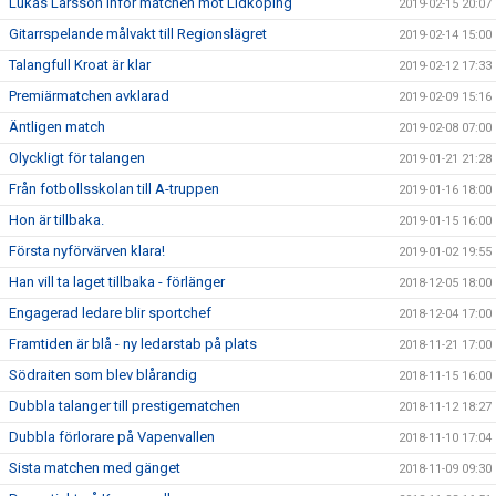
Lukas Larsson inför matchen mot Lidköping
2019-02-15 20:07
Gitarrspelande målvakt till Regionslägret
2019-02-14 15:00
Talangfull Kroat är klar
2019-02-12 17:33
Premiärmatchen avklarad
2019-02-09 15:16
Äntligen match
2019-02-08 07:00
Olyckligt för talangen
2019-01-21 21:28
Från fotbollsskolan till A-truppen
2019-01-16 18:00
Hon är tillbaka.
2019-01-15 16:00
Första nyförvärven klara!
2019-01-02 19:55
Han vill ta laget tillbaka - förlänger
2018-12-05 18:00
Engagerad ledare blir sportchef
2018-12-04 17:00
Framtiden är blå - ny ledarstab på plats
2018-11-21 17:00
Södraiten som blev blårandig
2018-11-15 16:00
Dubbla talanger till prestigematchen
2018-11-12 18:27
Dubbla förlorare på Vapenvallen
2018-11-10 17:04
Sista matchen med gänget
2018-11-09 09:30