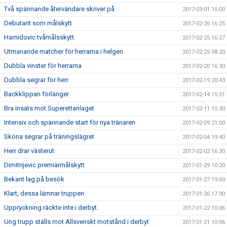
Två spännande återvändare skriver på
2017-03-01 15:00
Debutant som målskytt
2017-02-26 16:25
Hamidovic tvåmålsskytt.
2017-02-25 16:27
Utmanande matcher för herrarna i helgen
2017-02-25 08:20
Dubbla vinster för herrarna
2017-02-20 16:30
Dubbla segrar för herr
2017-02-19 20:43
Backklippan förlänger
2017-02-14 15:51
Bra insats mot Superettanlaget
2017-02-11 15:30
Intensiv och spännande start för nya tränaren
2017-02-09 21:00
Sköna segrar på träningslägret
2017-02-04 19:40
Herr drar västerut
2017-02-02 16:30
Dimitrijevic premiärmålskytt
2017-01-29 10:20
Bekant lag på besök
2017-01-27 19:00
Klart, dessa lämnar truppen
2017-01-26 17:00
Uppryckning räckte inte i derbyt.
2017-01-22 10:06
Ung trupp ställs mot Allsvenskt motstånd i derbyt
2017-01-21 10:06