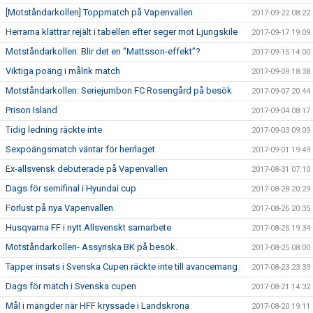
[Motståndarkollen] Toppmatch på Vapenvallen
2017-09-22 08:22
Herrarna klättrar rejält i tabellen efter seger mot Ljungskile
2017-09-17 19:09
Motståndarkollen: Blir det en ”Mattsson-effekt”?
2017-09-15 14:00
Viktiga poäng i målrik match
2017-09-09 18:38
Motståndarkollen: Seriejumbon FC Rosengård på besök
2017-09-07 20:44
Prison Island
2017-09-04 08:17
Tidig ledning räckte inte
2017-09-03 09:09
Sexpoängsmatch väntar för herrlaget
2017-09-01 19:49
Ex-allsvensk debuterade på Vapenvallen
2017-08-31 07:10
Dags för semifinal i Hyundai cup
2017-08-28 20:29
Förlust på nya Vapenvallen
2017-08-26 20:35
Husqvarna FF i nytt Allsvenskt samarbete
2017-08-25 19:34
Motståndarkollen- Assyriska BK på besök.
2017-08-25 08:00
Tapper insats i Svenska Cupen räckte inte till avancemang
2017-08-23 23:33
Dags för match i Svenska cupen
2017-08-21 14:32
Mål i mängder när HFF kryssade i Landskrona
2017-08-20 19:11