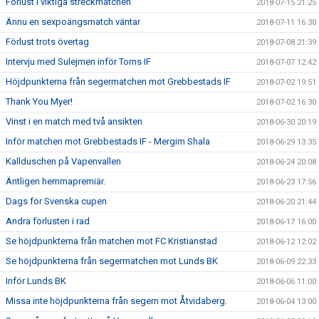
Förlust i viktiga streckmatchen
2018-07-15 21:25
Ännu en sexpoängsmatch väntar
2018-07-11 16:30
Förlust trots övertag
2018-07-08 21:39
Intervju med Sulejmen inför Torns IF
2018-07-07 12:42
Höjdpunkterna från segermatchen mot Grebbestads IF
2018-07-02 19:51
Thank You Myer!
2018-07-02 16:30
Vinst i en match med två ansikten
2018-06-30 20:19
Inför matchen mot Grebbestads IF - Mergim Shala
2018-06-29 13:35
Kallduschen på Vapenvallen
2018-06-24 20:08
Äntligen hemmapremiär.
2018-06-23 17:56
Dags för Svenska cupen
2018-06-20 21:44
Andra förlusten i rad
2018-06-17 16:00
Se höjdpunkterna från matchen mot FC Kristianstad
2018-06-12 12:02
Se höjdpunkterna från segermatchen mot Lunds BK
2018-06-09 22:33
Inför Lunds BK
2018-06-06 11:00
Missa inte höjdpunkterna från segern mot Åtvidaberg.
2018-06-04 13:00