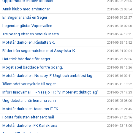
Uppförsbacken blev för brant
2019-06-02 23:05
Anrik klubb med ambitioner
2019-06-02 08:54
En Seger är ändå en Seger
2019-05-29 23:27
Legendar gästar Vapenvallen.
2019-05-28 07:00
Tre poäng efter en heroisk insats
2019-05-26 19:11
Motståndarkollen. Råslätts SK.
2019-05-25 15:52
Bilder från segermatchen mot Assyriska IK
2019-05-24 00:04
Hat-trick bäddade för seger
2019-05-22 22:36
Moget spel bäddade för tre poäng.
2019-05-18 15:26
Motståndarkollen: Nosaby IF. Ungt och ambitiöst lag
2019-05-16 07:41
Tålamodet var nyckeln till seger.
2019-05-11 18:22
Inför Husqvarna FF - Nässjö FF: ”Vi möter ett duktigt lag”
2019-05-09 17:23
Ung debutant när herrarna vann
2019-05-05 08:00
Motståndarkollen Asarums IF FK
2019-05-02 21:45
Första förlusten efter sent mål
2019-04-27 20:16
Motståndarkollen FK Karlskrona
2019-04-23 18:00