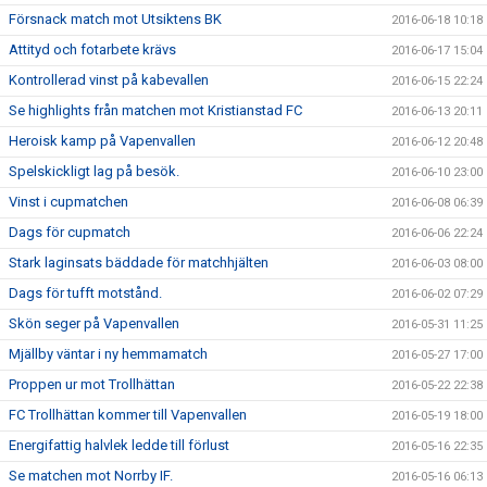
Försnack match mot Utsiktens BK
2016-06-18 10:18
Attityd och fotarbete krävs
2016-06-17 15:04
Kontrollerad vinst på kabevallen
2016-06-15 22:24
Se highlights från matchen mot Kristianstad FC
2016-06-13 20:11
Heroisk kamp på Vapenvallen
2016-06-12 20:48
Spelskickligt lag på besök.
2016-06-10 23:00
Vinst i cupmatchen
2016-06-08 06:39
Dags för cupmatch
2016-06-06 22:24
Stark laginsats bäddade för matchhjälten
2016-06-03 08:00
Dags för tufft motstånd.
2016-06-02 07:29
Skön seger på Vapenvallen
2016-05-31 11:25
Mjällby väntar i ny hemmamatch
2016-05-27 17:00
Proppen ur mot Trollhättan
2016-05-22 22:38
FC Trollhättan kommer till Vapenvallen
2016-05-19 18:00
Energifattig halvlek ledde till förlust
2016-05-16 22:35
Se matchen mot Norrby IF.
2016-05-16 06:13