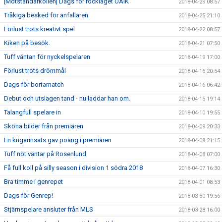
[Motståndarkollen] Dags för rocklaget OAIK
2018-04-29 08:57
Tråkiga besked för anfallaren
2018-04-25 21:10
Förlust trots kreativt spel
2018-04-22 08:57
Kiken på besök.
2018-04-21 07:50
Tuff väntan för nyckelspelaren
2018-04-19 17:00
Förlust trots drömmål
2018-04-16 20:54
Dags för bortamatch
2018-04-16 06:42
Debut och utslagen tand - nu laddar han om.
2018-04-15 19:14
Talangfull spelare in
2018-04-10 19:55
Sköna bilder från premiären
2018-04-09 20:33
En krigarinsats gav poäng i premiären
2018-04-08 21:15
Tuff nöt väntar på Rosenlund
2018-04-08 07:00
Få full koll på silly season i division 1 södra 2018
2018-04-07 16:30
Bra timme i genrepet
2018-04-01 08:53
Dags för Genrep!
2018-03-30 19:56
Stjärnspelare ansluter från MLS
2018-03-28 16:00