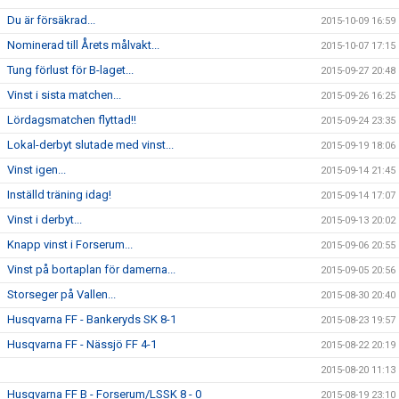
Du är försäkrad...
2015-10-09 16:59
Nominerad till Årets målvakt...
2015-10-07 17:15
Tung förlust för B-laget...
2015-09-27 20:48
Vinst i sista matchen...
2015-09-26 16:25
Lördagsmatchen flyttad!!
2015-09-24 23:35
Lokal-derbyt slutade med vinst...
2015-09-19 18:06
Vinst igen...
2015-09-14 21:45
Inställd träning idag!
2015-09-14 17:07
Vinst i derbyt...
2015-09-13 20:02
Knapp vinst i Forserum...
2015-09-06 20:55
Vinst på bortaplan för damerna...
2015-09-05 20:56
Storseger på Vallen...
2015-08-30 20:40
Husqvarna FF - Bankeryds SK 8-1
2015-08-23 19:57
Husqvarna FF - Nässjö FF 4-1
2015-08-22 20:19
2015-08-20 11:13
Husqvarna FF B - Forserum/LSSK 8 - 0
2015-08-19 23:10