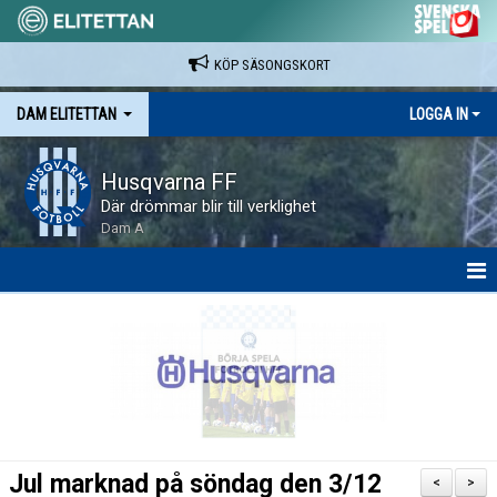
KÖP SÄSONGSKORT
DAM ELITETTAN
LOGGA IN
Husqvarna FF
Där drömmar blir till verklighet
Dam A
HEM
NYHETER
KALENDER
SPELARE & LEDARE
Jul marknad på söndag den 3/12
<
>