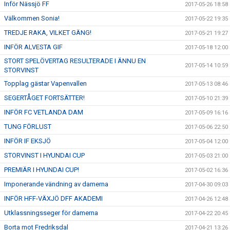
Inför Nässjö FF
2017-05-26 18:58
Välkommen Sonia!
2017-05-22 19:35
TREDJE RAKA, VILKET GÄNG!
2017-05-21 19:27
INFÖR ALVESTA GIF
2017-05-18 12:00
STORT SPELÖVERTAG RESULTERADE I ÄNNU EN
2017-05-14 10:59
STORVINST
Topplag gästar Vapenvallen
2017-05-13 08:46
SEGERTÅGET FORTSÄTTER!
2017-05-10 21:39
INFÖR FC VETLANDA DAM
2017-05-09 16:16
TUNG FÖRLUST
2017-05-06 22:50
INFÖR IF EKSJÖ
2017-05-04 12:00
STORVINST I HYUNDAI CUP
2017-05-03 21:00
PREMIÄR I HYUNDAI CUP!
2017-05-02 16:36
Imponerande vändning av damerna
2017-04-30 09:03
INFÖR HFF-VÄXJÖ DFF AKADEMI
2017-04-26 12:48
Utklassningsseger för damerna
2017-04-22 20:45
Borta mot Fredriksdal
2017-04-21 13:26