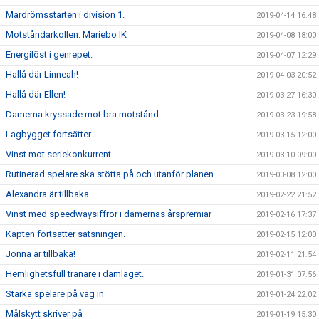
Mardrömsstarten i division 1.
2019-04-14 16:48
Motståndarkollen: Mariebo IK
2019-04-08 18:00
Energilöst i genrepet.
2019-04-07 12:29
Hallå där Linneah!
2019-04-03 20:52
Hallå där Ellen!
2019-03-27 16:30
Damerna kryssade mot bra motstånd.
2019-03-23 19:58
Lagbygget fortsätter
2019-03-15 12:00
Vinst mot seriekonkurrent.
2019-03-10 09:00
Rutinerad spelare ska stötta på och utanför planen
2019-03-08 12:00
Alexandra är tillbaka
2019-02-22 21:52
Vinst med speedwaysiffror i damernas årspremiär
2019-02-16 17:37
Kapten fortsätter satsningen.
2019-02-15 12:00
Jonna är tillbaka!
2019-02-11 21:54
Hemlighetsfull tränare i damlaget.
2019-01-31 07:56
Starka spelare på väg in
2019-01-24 22:02
Målskytt skriver på
2019-01-19 15:30