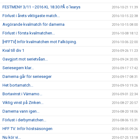
FESTMENY 3/11 –2016 KL 18.30 PÅ o´learys
2016-10-21 11:39
Förlust i årets viktigaste match...
2016-10-15 22:38
Avgörande kvalmatch för damerna
2016-10-15 08:00
Förlust i första kvalmatchen...
2016-10-08 18:12
[HFFTV] Inför kvalmatchen mot Falköping.
2016-10-06 22:00
Kval till div 1
2016-09-26 11:23
Oavgjort mot serietvåan...
2016-09-24 20:05
Seriesegern klar...
2016-09-17 17:42
Damerna går för serieseger
2016-09-17 08:31
Het bortamatch...
2016-09-10 19:26
Bortavinst i Värnamo...
2016-09-01 22:34
Viktig vinst på Zinken...
2016-08-27 20:57
Damerna vann igen...
2016-08-20 18:06
Förlust i derbymatchen...
2016-08-06 15:31
HFF TV: Inför höstsäsongen
2016-08-05 09:26
Nu kör vi...
2016-07-25 13:18