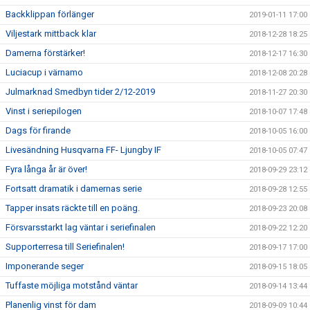
Backklippan förlänger
2019-01-11 17:00
Viljestark mittback klar
2018-12-28 18:25
Damerna förstärker!
2018-12-17 16:30
Luciacup i värnamo
2018-12-08 20:28
Julmarknad Smedbyn tider 2/12-2019
2018-11-27 20:30
Vinst i seriepilogen
2018-10-07 17:48
Dags för firande
2018-10-05 16:00
Livesändning Husqvarna FF- Ljungby IF
2018-10-05 07:47
Fyra långa år är över!
2018-09-29 23:12
Fortsatt dramatik i damernas serie
2018-09-28 12:55
Tapper insats räckte till en poäng.
2018-09-23 20:08
Försvarsstarkt lag väntar i seriefinalen
2018-09-22 12:20
Supporterresa till Seriefinalen!
2018-09-17 17:00
Imponerande seger
2018-09-15 18:05
Tuffaste möjliga motstånd väntar
2018-09-14 13:44
Planenlig vinst för dam
2018-09-09 10:44