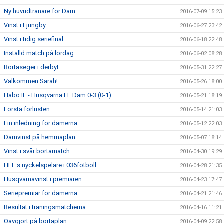
Ny huvudtränare för Dam
2016-07-09 15:23
Vinst i Ljungby...
2016-06-27 23:42
Vinst i tidig seriefinal.
2016-06-18 22:48
Inställd match på lördag
2016-06-02 08:28
Bortaseger i derbyt...
2016-05-31 22:27
Välkommen Sarah!
2016-05-26 18:00
Habo IF - Husqvarna FF Dam 0-3 (0-1)
2016-05-21 18:19
Första förlusten...
2016-05-14 21:03
Fin inledning för damerna
2016-05-12 22:03
Damvinst på hemmaplan...
2016-05-07 18:14
Vinst i svår bortamatch...
2016-04-30 19:29
HFF:s nyckelspelare i 036fotboll...
2016-04-28 21:35
Husqvarnavinst i premiären...
2016-04-23 17:47
Seriepremiär för damerna
2016-04-21 21:46
Resultat i träningsmatcherna...
2016-04-16 11:21
Oavgjort på bortaplan...
2016-04-09 22:58