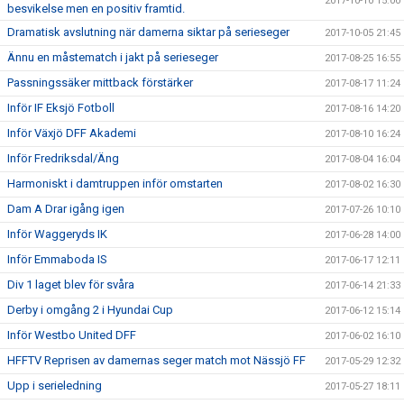
2017-10-10 15:00
besvikelse men en positiv framtid.
Dramatisk avslutning när damerna siktar på serieseger
2017-10-05 21:45
Ännu en måstematch i jakt på serieseger
2017-08-25 16:55
Passningssäker mittback förstärker
2017-08-17 11:24
Inför IF Eksjö Fotboll
2017-08-16 14:20
Inför Växjö DFF Akademi
2017-08-10 16:24
Inför Fredriksdal/Äng
2017-08-04 16:04
Harmoniskt i damtruppen inför omstarten
2017-08-02 16:30
Dam A Drar igång igen
2017-07-26 10:10
Inför Waggeryds IK
2017-06-28 14:00
Inför Emmaboda IS
2017-06-17 12:11
Div 1 laget blev för svåra
2017-06-14 21:33
Derby i omgång 2 i Hyundai Cup
2017-06-12 15:14
Inför Westbo United DFF
2017-06-02 16:10
HFFTV Reprisen av damernas seger match mot Nässjö FF
2017-05-29 12:32
Upp i serieledning
2017-05-27 18:11