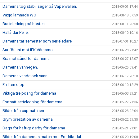
Damerna tog stabil seger på Vapenvallen.
2018-09-01 17:44
Växjö lämnade WO
2018-08-18 07:59
Bra inledning på hösten
2018-08-11 20:58
Hallå där Pelle!
2018-08-10 10:16
Damerna tar semester som serieledare
2018-07-01 10:27
Sur förlust mot IFK Värnamo
2018-06-28 21:42
Bra motstånd för damerna
2018-06-27 12:07
Damerna vann-igen.
2018-06-25 09:41
Damerna vände och vann
2018-06-17 20:10
En liten dipp
2018-06-10 12:29
Viktiga tre poäng för damerna
2018-06-03 21:21
Fortsatt serieledning för damerna.
2018-05-27 21:36
Bilder från cupmatchen
2018-05-23 22:04
Grym prestation av damerna
2018-05-22 21:35
Dags för häftigt derby för damerna
2018-05-21 21:01
Bilder från damernas match mot Fredriksdal
2018-05-20 19:00