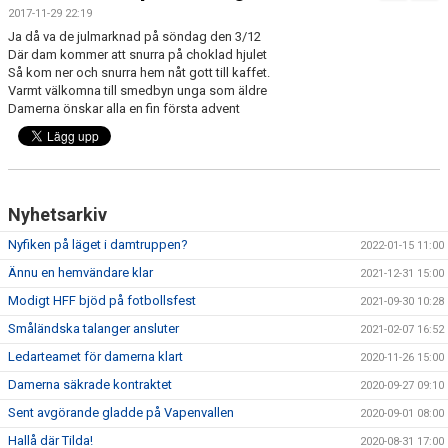
BILDGALLERI
2017-11-29 22:19
Ja då va de julmarknad på söndag den 3/12
DOKUMENT
Där dam kommer att snurra på choklad hjulet
Så kom ner och snurra hem nåt gott till kaffet.
Varmt välkomna till smedbyn unga som äldre
KONTAKT
Damerna önskar alla en fin första advent
MATCHER
SPONSORHUSET
Nyhetsarkiv
Nyfiken på läget i damtruppen?
2022-01-15 11:00
Ännu en hemvändare klar
2021-12-31 15:00
Modigt HFF bjöd på fotbollsfest
2021-09-30 10:28
Småländska talanger ansluter
2021-02-07 16:52
Ledarteamet för damerna klart
2020-11-26 15:00
Damerna säkrade kontraktet
2020-09-27 09:10
Sent avgörande gladde på Vapenvallen
2020-09-01 08:00
Hallå där Tilda!
2020-08-31 17:00