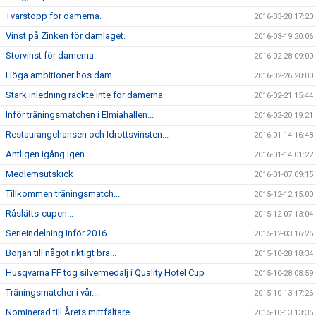
Tvärstopp för damerna.
2016-03-28 17:20
Vinst på Zinken för damlaget.
2016-03-19 20:06
Storvinst för damerna.
2016-02-28 09:00
Höga ambitioner hos dam.
2016-02-26 20:00
Stark inledning räckte inte för damerna
2016-02-21 15:44
Inför träningsmatchen i Elmiahallen...
2016-02-20 19:21
Restaurangchansen och Idrottsvinsten...
2016-01-14 16:48
Äntligen igång igen...
2016-01-14 01:22
Medlemsutskick
2016-01-07 09:15
Tillkommen träningsmatch...
2015-12-12 15:00
Råslätts-cupen...
2015-12-07 13:04
Serieindelning inför 2016
2015-12-03 16:25
Början till något riktigt bra...
2015-10-28 18:34
Husqvarna FF tog silvermedalj i Quality Hotel Cup
2015-10-28 08:59
Träningsmatcher i vår...
2015-10-13 17:26
Nominerad till Årets mittfältare...
2015-10-13 13:35