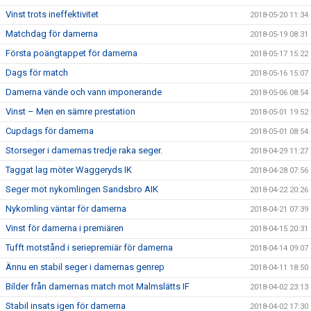
Vinst trots ineffektivitet
2018-05-20 11:34
Matchdag för damerna
2018-05-19 08:31
Första poängtappet för damerna
2018-05-17 15:22
Dags för match
2018-05-16 15:07
Damerna vände och vann imponerande
2018-05-06 08:54
Vinst – Men en sämre prestation
2018-05-01 19:52
Cupdags för damerna
2018-05-01 08:54
Storseger i damernas tredje raka seger.
2018-04-29 11:27
Taggat lag möter Waggeryds IK
2018-04-28 07:56
Seger mot nykomlingen Sandsbro AIK
2018-04-22 20:26
Nykomling väntar för damerna
2018-04-21 07:39
Vinst för damerna i premiären
2018-04-15 20:31
Tufft motstånd i seriepremiär för damerna
2018-04-14 09:07
Ännu en stabil seger i damernas genrep
2018-04-11 18:50
Bilder från damernas match mot Malmslätts IF
2018-04-02 23:13
Stabil insats igen för damerna
2018-04-02 17:30