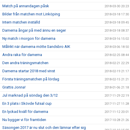
Match på annandagen påsk
2018-03-30 20:23
Bilder från matchen mot Linköping
2018-03-18 17:30
Intern matchen inställd
2018-03-18 09:45
Damerna ångar på med ännu en seger
2018-03-18 08:37
Ny match i morgon för damerna
2018-03-16 15:02
Målrikt när damerna mötte Sandsbro AIK
2018-03-06 18:50
Andra raka för damerna
2018-02-25 08:44
Den andra träningsmatchen
2018-02-21 22:29
Damerna startar 2018 med vinst
2018-02-19 21:17
Första träningsmatchen på lördag
2018-02-15 21:21
Grattis Jonna!
2018-01-06 21:18
Jul marknad på söndag den 3/12
2017-11-29 22:19
En 3 plats i Skövde futsal cup
2017-11-27 11:28
En lyckad kväll för damerna
2017-11-12 20:01
Nu bygger vi för framtiden
2017-10-28 21:26
Säsongen 2017 är nu slut och den lämnar efter sig