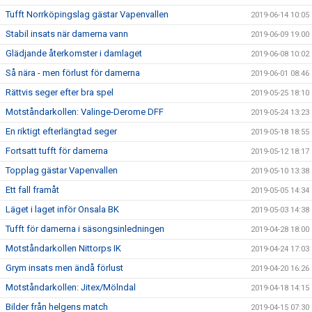
Tufft Norrköpingslag gästar Vapenvallen
2019-06-14 10:05
Stabil insats när damerna vann
2019-06-09 19:00
Glädjande återkomster i damlaget
2019-06-08 10:02
Så nära - men förlust för damerna
2019-06-01 08:46
Rättvis seger efter bra spel
2019-05-25 18:10
Motståndarkollen: Valinge-Derome DFF
2019-05-24 13:23
En riktigt efterlängtad seger
2019-05-18 18:55
Fortsatt tufft för damerna
2019-05-12 18:17
Topplag gästar Vapenvallen
2019-05-10 13:38
Ett fall framåt
2019-05-05 14:34
Läget i laget inför Onsala BK
2019-05-03 14:38
Tufft för damerna i säsongsinledningen
2019-04-28 18:00
Motståndarkollen Nittorps IK
2019-04-24 17:03
Grym insats men ändå förlust
2019-04-20 16:26
Motståndarkollen: Jitex/Mölndal
2019-04-18 14:15
Bilder från helgens match
2019-04-15 07:30