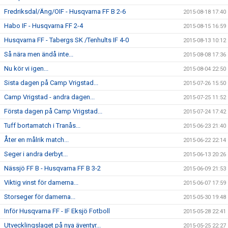
Fredriksdal/Äng/OIF - Husqvarna FF B 2-6
2015-08-18 17:40
Habo IF - Husqvarna FF 2-4
2015-08-15 16:59
Husqvarna FF - Tabergs SK /Tenhults IF 4-0
2015-08-13 10:12
Så nära men ändå inte...
2015-08-08 17:36
Nu kör vi igen...
2015-08-04 22:50
Sista dagen på Camp Vrigstad...
2015-07-26 15:50
Camp Vrigstad - andra dagen...
2015-07-25 11:52
Första dagen på Camp Vrigstad...
2015-07-24 17:42
Tuff bortamatch i Tranås...
2015-06-23 21:40
Åter en målrik match...
2015-06-22 22:14
Seger i andra derbyt...
2015-06-13 20:26
Nässjö FF B - Husqvarna FF B 3-2
2015-06-09 21:53
Viktig vinst för damerna...
2015-06-07 17:59
Storseger för damerna...
2015-05-30 19:48
Inför Husqvarna FF - IF Eksjö Fotboll
2015-05-28 22:41
Utvecklingslaget på nya äventyr...
2015-05-25 22:27