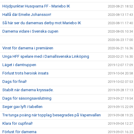
Höjdpunkter Husqvarna FF - Mariebo IK
2020-08-21 18:52
Hallå där Emelie Johansson!
2020-08-13 17:43
Så här ser du damernas derby mot Mariebo IK
2020-08-11 17:40
Damerna vidare i Svenska cupen
2020-08-05 10:34
2020-06-23 17:00
Vinst för damerna i premiären
2020-06-21 16:36
Unga HFF spelare med i Damallsvenska Linköping
2020-02-21 16:30
Läget i damtruppen
2019-12-07 17:09
Förlust trots heroisk insats
2019-10-04 20:58
Dags för final!
2019-10-02 07:53
Stabilt när damerna kryssade.
2019-09-28 17:13
Dags för säsongsavslutning
2019-09-27 19:54
Seger gav lyft i tabellen
2019-09-15 22:09
Tre tunga poäng när topplag besegrades på Vapenvallen
2019-09-08 19:25
Klara för cupfinal!
2019-09-04 12:27
Förlust för damerna
2019-09-01 16:23