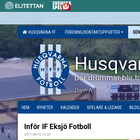
HUSQVARNA FF
FÖRENING/KONTAKTUPPGIFTER
SEN
Husqva
Där drömmar blir til
Dam A
HEM
NYHETER
KALENDER
SPELARE & LEDARE
BILDG
Inför IF Eksjö Fotboll
2017-08-16 14:20