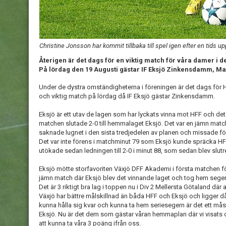
Christine Jonsson har kommit tillbaka till spel igen efter en tids u
Återigen är det dags för en viktig match för våra damer i
På lördag den 19 Augusti gästar IF Eksjö Zinkensdamm, Ma
Under de dystra omständigheterna i föreningen är det dags för H
och viktig match på lördag då IF Eksjö gästar Zinkensdamm.
Eksjö är ett utav de lagen som har lyckats vinna mot HFF och d
matchen slutade 2-0 till hemmalaget Eksjö. Det var en jämn mat
saknade lugnet i den sista tredjedelen av planen och missade f
Det var inte förens i matchminut 79 som Eksjö kunde spräcka HF
utökade sedan ledningen till 2-0 i minut 88, som sedan blev slutr
Eksjö mötte storfavoriten Växjö DFF Akademi i första matchen f
jämn match där Eksjö blev det vinnande laget och tog hem sege
Det är 3 riktigt bra lag i toppen nu i Div 2 Mellersta Götaland d
Växjö har bättre målskillnad än båda HFF och Eksjö och ligger då
kunna hålla sig kvar och kunna ta hem seriesegern är det ett mås
Eksjö. Nu är det dem som gästar våran hemmaplan där vi visats
att kunna ta våra 3 poäng ifrån oss.