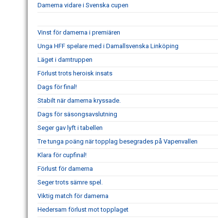
Damerna vidare i Svenska cupen
Vinst för damerna i premiären
Unga HFF spelare med i Damallsvenska Linköping
Läget i damtruppen
Förlust trots heroisk insats
Dags för final!
Stabilt när damerna kryssade.
Dags för säsongsavslutning
Seger gav lyft i tabellen
Tre tunga poäng när topplag besegrades på Vapenvallen
Klara för cupfinal!
Förlust för damerna
Seger trots sämre spel.
Viktig match för damerna
Hedersam förlust mot topplaget