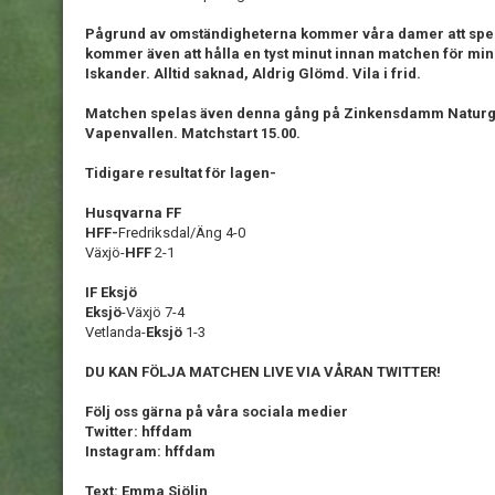
Pågrund av omständigheterna kommer våra damer att spel
kommer även att hålla en tyst minut innan matchen för min
Iskander. Alltid saknad, Aldrig Glömd. Vila i frid.
Matchen spelas även denna gång på Zinkensdamm Naturg
Vapenvallen. Matchstart 15.00.
Tidigare resultat för lagen-
Husqvarna FF
HFF-
Fredriksdal/Äng 4-0
Växjö-
HFF
2-1
IF Eksjö
Eksjö
-Växjö 7-4
Vetlanda-
Eksjö
1-3
DU KAN FÖLJA MATCHEN LIVE VIA VÅRAN TWITTER!
Följ oss gärna på våra sociala medier
Twitter: hffdam
Instagram: hffdam
Text: Emma Sjölin