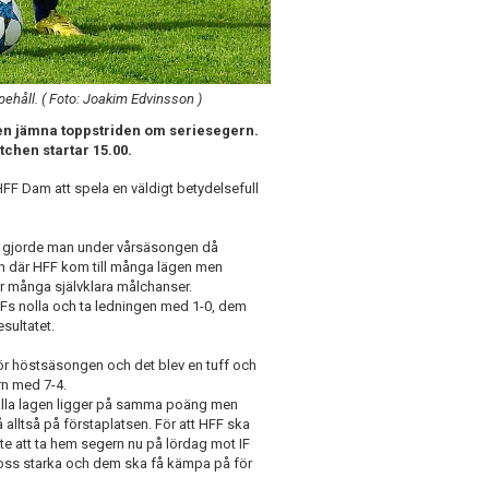
ppehåll. ( Foto: Joakim Edvinsson )
 den jämna toppstriden om seriesegern.
tchen startar 15.00.
FF Dam att spela en väldigt betydelsefull
et gjorde man under vårsäsongen då
ch där HFF kom till många lägen men
ör många självklara målchanser.
Fs nolla och ta ledningen med 1-0, dem
esultatet.
ör höstsäsongen och det blev en tuff och
rn med 7-4.
är alla lagen ligger på samma poäng men
 alltså på förstaplatsen. För att HFF ska
te att ta hem segern nu på lördag mot IF
 oss starka och dem ska få kämpa på för