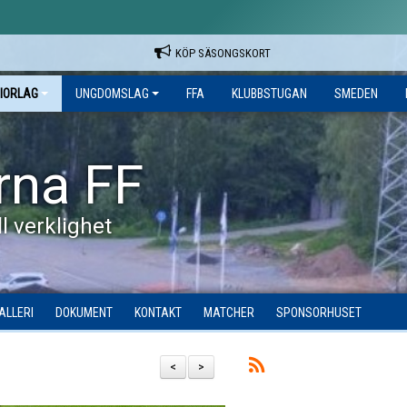
KÖP SÄSONGSKORT
IORLAG
UNGDOMSLAG
FFA
KLUBBSTUGAN
SMEDEN
rna FF
l verklighet
ALLERI
DOKUMENT
KONTAKT
MATCHER
SPONSORHUSET
<
>