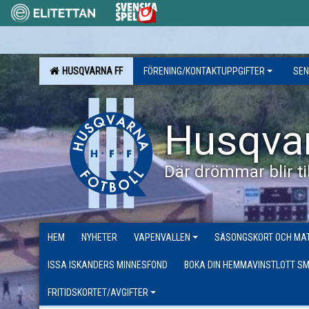
HUSQVARNA FF
FÖRENING/KONTAKTUPPGIFTER
SEN
Husqva
Där drömmar blir til
HEM
NYHETER
VAPENVALLEN
SÄSONGSKORT OCH MAT
ISSA ISKANDERS MINNESFOND
BOKA DIN HEMMAVINSTLOTT SM
FRITIDSKORTET/AVGIFTER