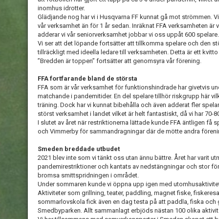
inomhus idrotter.
Glädjande nog har vi i Husqvarna FF kunnat gå mot strömmen. V
vår verksamhet än för 1 år sedan. Inräknat FFA verksamheten är v
adderar vi vår seniorverksamhet jobbar vi oss uppåt 600 spelare.
Vi ser att det löpande fortsätter att tillkomma spelare och den stö
tillräckligt med ideella ledare till verksamheten. Detta är ett kvitto
”Bredden är toppen” fortsätter att genomsyra vår förening.
FFA fortfarande bland de största
FFA som är vår verksamhet för funktionshindrade har givetvis und
matchande i pandemitider. En del spelare tillhör riskgrupp här v
träning. Dock har vi kunnat bibehålla och även adderat fler spelar
störst verksamhet i landet vilket är helt fantastiskt, då vi har 70-
I slutet av året när restriktionerna lättade kunde FFA äntligen 
och Vimmerby för sammandragningar där de mötte andra föreni
Smeden breddade utbudet
2021 blev inte som vi tänkt oss utan ännu bättre. Året har varit
pandemirestriktioner och kantats av nedstängningar och stor förs
bromsa smittspridningen i området.
Under sommaren kunde vi öppna upp igen med utomhusaktivitete
Aktiviteter som grillning, teater, paddling, magnet fiske, fiske
sommarlovskola fick även en dag testa på att paddla, fiska och 
Smedbyparken. Allt sammanlagt erbjöds nästan 100 olika aktivitet