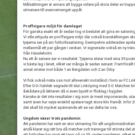
Målsättningen är annars att bygga vidare på stora delar av trupp
utmanare till avancemanget uppåt.
Proffsigare miljö för damlaget
För ganska exakt ett år sedan tog vi beslutet att göra en satsning
Vi ville erbjuda en proffsigare miljö där också kravställningen s
tjejerna ser på sin fotbollssatsning. Exempelvis adderades spelar
mellanmål ett par gånger i veckan. Vi signerade också en ny tr
från Hässleholm.
Nu ett år senare ser vi resultatet. Tjejerna slutar med sina 39 poän
vi bästa lag i länet, vilket var många år sedan senast. Framförallt
annat vinster mot både 1:an Bergdalen och 2:an Örby.
Vi fick också mäta oss mot allsvenskt motstånd i form av FC Lin
Efter 0-0 i halvlek segrade till slut Linköping med 3-0. Matchen
åskådare på läktaren då vi även bjudit in flicklag i bygden.
Kanske är det inte resultaten i sig som är mest imponerande, utan
samt även hur varje enskild spelare tagit stora kliv framåt. Inför 
det skall bli mycket spännande att se var detta tar oss.
Ungdom växer trots pandemin
Att pandemin har varit en stor utmaning för allt ungdomsidrottan
ändå klarat sig rätt bra då matcher och träningar till största del
att fotbollen har gjort ett tapp på ca 3% under pandemin, vilket