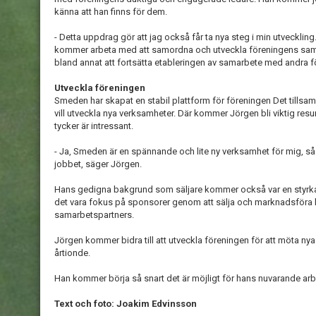
känna att han finns för dem.
- Detta uppdrag gör att jag också får ta nya steg i min utvecklin
kommer arbeta med att samordna och utveckla föreningens sama
bland annat att fortsätta etableringen av samarbete med andra f
Utveckla föreningen
Smeden har skapat en stabil plattform för föreningen Det tills
vill utveckla nya verksamheter. Där kommer Jörgen bli viktig re
tycker är intressant.
- Ja, Smeden är en spännande och lite ny verksamhet för mig, så d
jobbet, säger Jörgen.
Hans gedigna bakgrund som säljare kommer också var en styrka 
det vara fokus på sponsorer genom att sälja och marknadsföra 
samarbetspartners.
Jörgen kommer bidra till att utveckla föreningen för att möta n
årtionde.
Han kommer börja så snart det är möjligt för hans nuvarande ar
Text och foto: Joakim Edvinsson