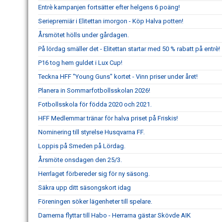
Entrè kampanjen fortsätter efter helgens 6 poäng!
Seriepremiär i Elitettan imorgon - Köp Halva potten!
Årsmötet hölls under gårdagen.
På lördag smäller det - Elitettan startar med 50 % rabatt på entrè!
P16 tog hem guldet i Lux Cup!
Teckna HFF "Young Guns" kortet - Vinn priser under året!
Planera in Sommarfotbollsskolan 2026!
Fotbollsskola för födda 2020 och 2021.
HFF Medlemmar tränar för halva priset på Friskis!
Nominering till styrelse Husqvarna FF.
Loppis på Smeden på Lördag.
Årsmöte onsdagen den 25/3.
Herrlaget förbereder sig för ny säsong.
Säkra upp ditt säsongskort idag
Föreningen söker lägenheter till spelare.
Damerna flyttar till Habo - Herrarna gästar Skövde AIK