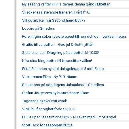
Ny säsong väntar HFF`s damer, denna gång i Elitettan.
Vi söker assisterande tränare till vårt P16.
Vill du arbeta i vår Second hand butik?
Loppis på Smeden.
Föreningen söker fysioterapeut till herr och dam verksamheten.
Grattis till Julpotten! - God jul & Gott nytt år!
Sista chansen! Dragning på Julpotten kl 10.00!
Köp dina bingolotter till Uppesittarkvällen!
Petra Fransson ny utbildningsledare i 5 mot 5 spel.
Välkommen Elias - Ny P19 tränare.
Besök oss på söndagens Julmarknad i Smedbyn.
Stefan Jörgensen ny huvudtränare i Dam.
Tagesson skriver nytt avtal!
Vi vill bli fler pojkar födda 2016!
HFF-Cupen Issas minne 2026 - Nu även med 3 mot 3 spel.
Stort Tack för säsongen 2025!