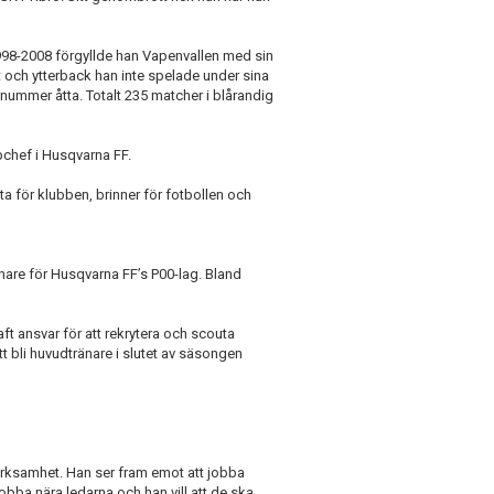
1998-2008 förgyllde han Vapenvallen med sin
 och ytterback han inte spelade under sina
nummer åtta. Totalt 235 matcher i blårandig
bchef i Husqvarna FF.
a för klubben, brinner för fotbollen och
are för Husqvarna FF’s P00-lag. Bland
ft ansvar för att rekrytera och scouta
 bli huvudtränare i slutet av säsongen
erksamhet. Han ser fram emot att jobba
ba nära ledarna och han vill att de ska