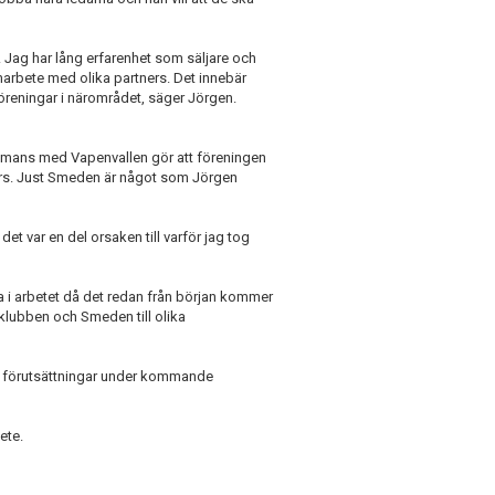
g. Jag har lång erfarenhet som säljare och
rbete med olika partners. Det innebär
öreningar i närområdet, säger Jörgen.
ammans med Vapenvallen gör att föreningen
surs. Just Smeden är något som Jörgen
et var en del orsaken till varför jag tog
i arbetet då det redan från början kommer
klubben och Smeden till olika
ya förutsättningar under kommande
bete.