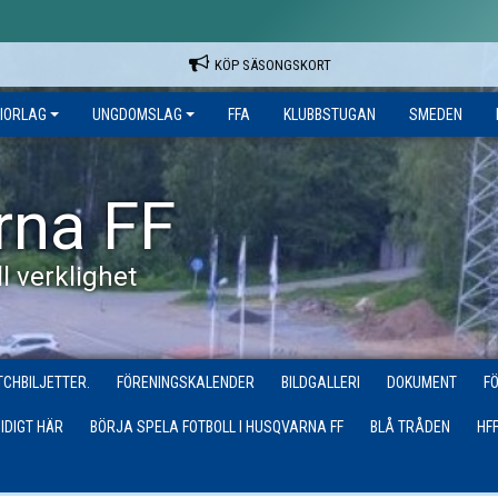
KÖP SÄSONGSKORT
IORLAG
UNGDOMSLAG
FFA
KLUBBSTUGAN
SMEDEN
rna FF
l verklighet
CHBILJETTER.
FÖRENINGSKALENDER
BILDGALLERI
DOKUMENT
F
IDIGT HÄR
BÖRJA SPELA FOTBOLL I HUSQVARNA FF
BLÅ TRÅDEN
HF