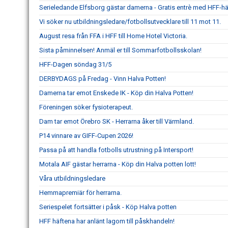
Serieledande Elfsborg gästar damerna - Gratis entrè med HFF-hä
Vi söker nu utbildningsledare/fotbollsutvecklare till 11 mot 11.
August resa från FFA i HFF till Home Hotel Victoria.
Sista påminnelsen! Anmäl er till Sommarfotbollsskolan!
HFF-Dagen söndag 31/5
DERBYDAGS på Fredag - Vinn Halva Potten!
Damerna tar emot Enskede IK - Köp din Halva Potten!
Föreningen söker fysioterapeut.
Dam tar emot Örebro SK - Herrarna åker till Värmland.
P14 vinnare av GIFF-Cupen 2026!
Passa på att handla fotbolls utrustning på Intersport!
Motala AIF gästar herrarna - Köp din Halva potten lott!
Våra utbildningsledare
Hemmapremiär för herrarna.
Seriespelet fortsätter i påsk - Köp Halva potten
HFF häftena har anlänt lagom till påskhandeln!