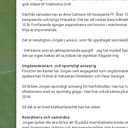
gick vidare till Tidaholms GoIF.
Därifrån värvades han av Arne Carlsson till Husqvarna FF. Åren 
kämpaanda och tunga frisparkar. Det var väl nästan bara målvakt
10 år. Fortfarande sjunger supportrarna om honom i matchminut 
tröja är imponerande.
Det är naturligtvis Jörgen Larsson, som får uppdraget som klub
- Det känns som en jättespännande uppgift . Jag har mycket hjärt
det var ingen tvekan att ta jobbet när styrelsen frågade mig.
Ungdomstränare och sportsligt ansvarig
Förutom sin karriär har Jörgen varit engagerad som ungdomsträn
spelare han fostrat är Sebastian Dimitrijevic och Peter Gwargis.
2018 blev Jörgen sportsligt ansvarig för herrfotbollen. Han har ha
tillsammans med en sportslig grupp. Han fick också känna på att
2018.
Så det är en bred klubberfarenhet han har redan.
Koordinera och samordna
Jörgen tycker det ska bli kul att få jobba med klubbens breda v
med föreningens duktiga och engagerade ledare. Han kommer job