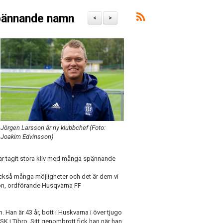
spännande namn
<
>
Jörgen Larsson är ny klubbchef (Foto:
Joakim Edvinsson)
ar tagit stora kliv med många spännande
också många möjligheter och det är dem vi
son, ordförande Husqvarna FF
Han är 43 år, bott i Huskvarna i över tjugo
K i Tibro. Sitt genombrott fick han när han