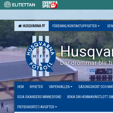
HUSQVARNA FF
FÖRENING/KONTAKTUPPGIFTER
SEN
Husqva
Där drömmar blir til
HEM
NYHETER
VAPENVALLEN
SÄSONGSKORT OCH MAT
ISSA ISKANDERS MINNESFOND
BOKA DIN HEMMAVINSTLOTT SM
FRITIDSKORTET/AVGIFTER