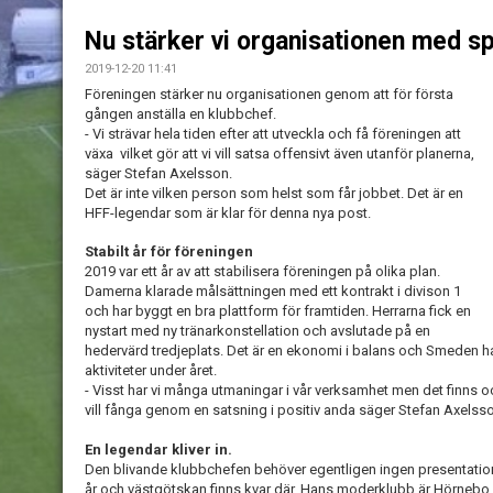
Nu stärker vi organisationen med 
2019-12-20 11:41
Föreningen stärker nu organisationen genom att för första
gången anställa en klubbchef.
- Vi strävar hela tiden efter att utveckla och få föreningen att
växa vilket gör att vi vill satsa offensivt även utanför planerna,
säger Stefan Axelsson.
Det är inte vilken person som helst som får jobbet. Det är en
HFF-legendar som är klar för denna nya post.
Stabilt år för föreningen
2019 var ett år av att stabilisera föreningen på olika plan.
Damerna klarade målsättningen med ett kontrakt i divison 1
och har byggt en bra plattform för framtiden. Herrarna fick en
nystart med ny tränarkonstellation och avslutade på en
hedervärd tredjeplats. Det är en ekonomi i balans och Smeden h
aktiviteter under året.
- Visst har vi många utmaningar i vår verksamhet men det finns 
vill fånga genom en satsning i positiv anda säger Stefan Axels
En legendar kliver in.
Den blivande klubbchefen behöver egentligen ingen presentation. 
år och västgötskan finns kvar där. Hans moderklubb är Hörnebo S