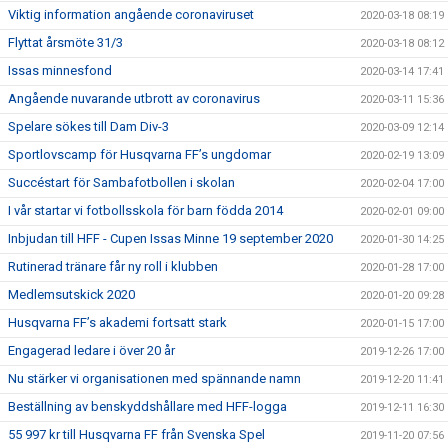
Viktig information angående coronaviruset
2020-03-18 08:19
Flyttat årsmöte 31/3
2020-03-18 08:12
Issas minnesfond
2020-03-14 17:41
Angående nuvarande utbrott av coronavirus
2020-03-11 15:36
Spelare sökes till Dam Div-3
2020-03-09 12:14
Sportlovscamp för Husqvarna FF’s ungdomar
2020-02-19 13:09
Succéstart för Sambafotbollen i skolan
2020-02-04 17:00
I vår startar vi fotbollsskola för barn födda 2014
2020-02-01 09:00
Inbjudan till HFF - Cupen Issas Minne 19 september 2020
2020-01-30 14:25
Rutinerad tränare får ny roll i klubben
2020-01-28 17:00
Medlemsutskick 2020
2020-01-20 09:28
Husqvarna FF’s akademi fortsatt stark
2020-01-15 17:00
Engagerad ledare i över 20 år
2019-12-26 17:00
Nu stärker vi organisationen med spännande namn
2019-12-20 11:41
Beställning av benskyddshållare med HFF-logga
2019-12-11 16:30
55 997 kr till Husqvarna FF från Svenska Spel
2019-11-20 07:56