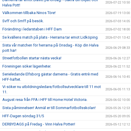
2026-07-22 10:50
Halva Pott!
"VAPENDRAGARE 2026"
Välkommen tillbaka Ninos Töre!
2026-07-19 13:00
Svff och Smff på besök.
2026-07-03 14:05
FRITIDSKORTET/AVGIFTER
Förändring i ledarstaben i HFF Dam
2026-07-02 18:00
Se kvällens match på plats - Herrarna tar emot Lidköping
2026-07-01 13:42
Sista vår matchen för herrarna på Onsdag - Köp din Halva
2026-06-29 08:33
pott här!
Streetfotbollen startar nästa vecka!
2026-06-26 12:27
Föreningen söker lägenheter.
2026-06-22 11:52
Serieledande Elfsborg gästar damerna - Gratis entrè med
2026-06-16 10:45
HFF-häftet.
Vi söker nu utbildningsledare/fotbollsutvecklare till 11 mot
2026-06-05 11:13
11.
August resa från FFA i HFF till Home Hotel Victoria.
2026-06-02 10:00
Sista påminnelsen! Anmäl er till Sommarfotbollsskolan!
2026-05-26 12:53
HFF-Dagen söndag 31/5
2026-05-20 09:05
DERBYDAGS på Fredag - Vinn Halva Potten!
2026-05-12 12:12