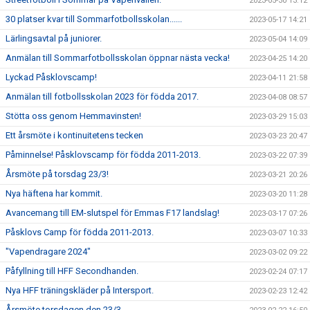
2023-05-30 13:12
30 platser kvar till Sommarfotbollsskolan......
2023-05-17 14:21
Lärlingsavtal på juniorer.
2023-05-04 14:09
Anmälan till Sommarfotbollsskolan öppnar nästa vecka!
2023-04-25 14:20
Lyckad Påsklovscamp!
2023-04-11 21:58
Anmälan till fotbollsskolan 2023 för födda 2017.
2023-04-08 08:57
Stötta oss genom Hemmavinsten!
2023-03-29 15:03
Ett årsmöte i kontinuitetens tecken
2023-03-23 20:47
Påminnelse! Påsklovscamp för födda 2011-2013.
2023-03-22 07:39
Årsmöte på torsdag 23/3!
2023-03-21 20:26
Nya häftena har kommit.
2023-03-20 11:28
Avancemang till EM-slutspel för Emmas F17 landslag!
2023-03-17 07:26
Påsklovs Camp för födda 2011-2013.
2023-03-07 10:33
"Vapendragare 2024"
2023-03-02 09:22
Påfyllning till HFF Secondhanden.
2023-02-24 07:17
Nya HFF träningskläder på Intersport.
2023-02-23 12:42
Årsmöte torsdagen den 23/3.