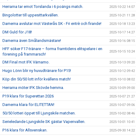
Herrarna tar emot Torslanda i 6 poängs match.
2025-10-22 14:07
Bingolotter till uppesittarkvällen.
2025-10-21 11:28
Damerna avslutar mot Västerås SK - Fri entrè och firande!
2025-10-18 13:23
DM Guld för J18!
2025-10-17 14:27
Damerna även Smålandsmästare!
2025-10-16 08:15
HFF söker F17-tränare – forma framtidens elitspelare i en
2025-10-15 10:24
förening på frammarsch!
DM Final mot IFK Värnamo.
2025-10-13 09:20
Hugo Lönn blir ny huvudtränare för P15!
2025-10-12 09:42
Köp din 50/50 lott inför kvällens match!
2025-10-10 08:02
Herrarna möter IFK Skövde hemma.
2025-10-09 09:00
P19 klara för Superettan 2026
2025-10-07 21:27
Damerna klara för ELITETTAN!
2025-10-07 09:06
50/50 lotteri öppet till Ljungskile matchen.
2025-10-02 08:46
Serieledande Ljungskile SK gästar Vapenvallen.
2025-10-01 10:41
P16 klara för Allsvenskan.
2025-09-30 14:22