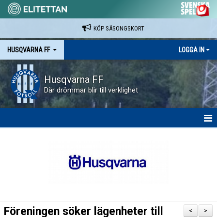
KÖP SÄSONGSKORT
HUSQVARNA FF
LOGGA IN
Husqvarna FF
Där drömmar blir till verklighet
HEM
NYHETER
VAPENVALLEN
SÄSONGSKORT OCH MATCHBILJETTER.
Föreningen söker lägenheter till
<
>