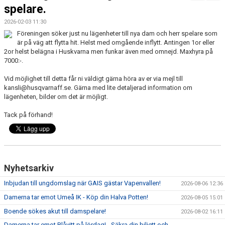
FÖRENINGSKALENDER
spelare.
2026-02-03 11:30
BILDGALLERI
Föreningen söker just nu lägenheter till nya dam och herr spelare som
är på väg att flytta hit. Helst med omgående inflytt. Antingen 1or eller
DOKUMENT
2or helst belägna i Huskvarna men funkar även med omnejd. Maxhyra på
7000:-.
FÖRENINGENS MATCHER
Vid möjlighet till detta får ni väldigt gärna höra av er via mejl till
kansli@husqvarnaff.se. Gärna med lite detaljerad information om
SPONSORER
lägenheten, bilder om det är möjligt.
INTERSPORT
Tack på förhand!
ISSA ISKANDERS MINNESFOND
BOKA DIN HEMMAVINSTLOTT SMIDIGT HÄR
Nyhetsarkiv
BÖRJA SPELA FOTBOLL I HUSQVARNA FF
Inbjudan till ungdomslag när GAIS gästar Vapenvallen!
2026-08-06 12:36
Damerna tar emot Umeå IK - Köp din Halva Potten!
2026-08-05 15:01
BLÅ TRÅDEN
Boende sökes akut till damspelare!
2026-08-02 16:11
HFF´S VÄRDEGRUND
Damerna tar emot Blåvitt på lördag! - Säkra din biljett och