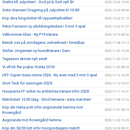
Grattis till Julpotten! - God jul & Gott nytt år!
2025-12-24 10:05
Sista chansen! Dragning på Julpotten kl 10.00!
2025-12-24 09:00
Köp dina bingolotter till Uppesittarkvällen!
2025-12-22 21:12
Petra Fransson ny utbildningsledare i 5 mot 5 spel.
2025-12-22 07:37
Välkommen Elias - Ny P19 tränare.
2025-12-19 08:26
Besök oss på söndagens Julmarknad i Smedbyn.
2025-11-28 10:12
Stefan Jörgensen ny huvudtränare i Dam.
2025-11-25 13:39
Tagesson skriver nytt avtal!
2025-11-20 15:51
Vi vill bli fler pojkar födda 2016!
2025-11-20 08:33
HFF-Cupen Issas minne 2026 - Nu även med 3 mot 3 spel.
2025-11-16 16:49
Stort Tack för säsongen 2025!
2025-11-12 10:47
Husqvarna FF söker nu ambitiösa tränare inför 2026!
2025-11-11 14:21
Matchstart 15.00 idag - Stöd herrarna i sista matchen!
2025-11-08 12:16
Köp din Halva pott inför avgörandet hemma mot
2025-11-07 08:13
Rosengård.
Avgörande mot Rosengård hemma.
2025-11-05 15:24
Köp din 50/50 lott inför morgondagens match!
2025-10-24 08:41