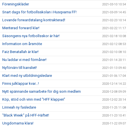
Föreningskläder
2021-03-10 10:54
Snart dags för fotbollsskolan i Husqvarna FF!
2021-03-09 14:45
Lovande forwardstalang kontrakterad!
2021-02-23 10:14
Meriterad forward klar!
2021-02-22 11:17
Säsongens nya fotbollsskor är här!
2021-02-18 10:08
Information om årsmöte
2021-02-12 08:53
Faiz Benatallah är klar!
2021-02-10 08:10
Nu laddar vi med förmåner!
2021-01-14 20:11
Nyförvärv till kansliet!
2021-01-13 09:40
Klart med ny utbildningsledare
2021-01-06 17:04
Finns julklappar kvar...!
2020-12-14 14:22
Nytt spännande samarbete för dig som medlem
2020-12-08 09:09
Köp, stöd och vinn med ”HFF klappen”
2020-12-02 20:14
Linneah ny fasledare
2020-11-25 11:08
"Black Week" på HFF-Häftet!
2020-11-23 10:41
Ungdomarna klara!
2020-11-22 09:07