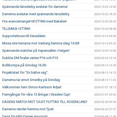
Spännande länsderby avslutar för damerna!
2024-10-25 14:00
Damerna avslutar med spännande länsderby.
2024-10-22 18:23
Fira avancemanget till ETTAN med Bakelse!
2024-10-22 09:42
TILLBAKA I ETTAN!
2024-10-20 08:38
Supporterbuss till Sävedalen.
2024-10-14 09:40
Missa inte herrarna mot Varberg hemma idag 14.00!
2024-10-13 09:22
Spännande matcher på Vapenvallen i helgen!
2024-10-09 16:00
Dubbla DM finaler väntar P16 och P15.
2024-09-24 10:18
Bollibompa på Söndag 16.00.
2024-09-10 14:33
Projektstart för "En bättre väg".
2024-08-15 14:15
Damerna tar emot Smedby på Söndag.
2024-08-13 11:45
Välkommen hem Simon Karlsson Adjei!
2024-07-07 18:13
Framgångar för våra 13 åringar i Skadevi Cup!
2024-07-01 09:55
DAGENS MATCH MOT TJUST FLYTTAS TILL ROSENLUND!
2024-06-30 09:34
Damerna vänder hemma mot Tjust.
2024-06-25 07:57
Dags för HFF-Dagen imorgon!
2024-06-08 17:30