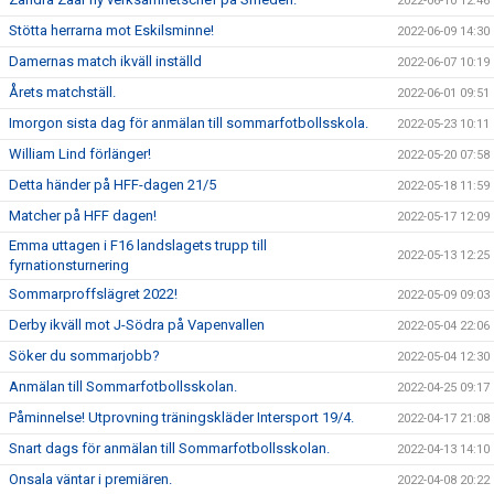
2022-06-10 12:46
Stötta herrarna mot Eskilsminne!
2022-06-09 14:30
Damernas match ikväll inställd
2022-06-07 10:19
Årets matchställ.
2022-06-01 09:51
Imorgon sista dag för anmälan till sommarfotbollsskola.
2022-05-23 10:11
William Lind förlänger!
2022-05-20 07:58
Detta händer på HFF-dagen 21/5
2022-05-18 11:59
Matcher på HFF dagen!
2022-05-17 12:09
Emma uttagen i F16 landslagets trupp till
2022-05-13 12:25
fyrnationsturnering
Sommarproffslägret 2022!
2022-05-09 09:03
Derby ikväll mot J-Södra på Vapenvallen
2022-05-04 22:06
Söker du sommarjobb?
2022-05-04 12:30
Anmälan till Sommarfotbollsskolan.
2022-04-25 09:17
Påminnelse! Utprovning träningskläder Intersport 19/4.
2022-04-17 21:08
Snart dags för anmälan till Sommarfotbollsskolan.
2022-04-13 14:10
Onsala väntar i premiären.
2022-04-08 20:22