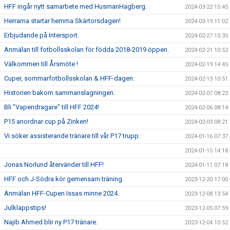
HFF ingår nytt samarbete med HusmanHagberg.
2024-03-22 15:45
Herrarna startar hemma Skärtorsdagen!
2024-03-19 11:02
Erbjudande på Intersport.
2024-02-27 15:35
Anmälan till fotbollsskolan för födda 2018-2019 öppen.
2024-02-21 10:52
Välkommen till Årsmöte !
2024-02-19 14:45
Cuper, sommarfotbollsskolan & HFF-dagen.
2024-02-13 10:51
Historien bakom sammanslagningen.
2024-02-07 08:23
Bli "Vapendragare" till HFF 2024!
2024-02-06 08:14
P15 anordnar cup på Zinken!
2024-02-03 08:21
Vi söker assisterande tränare till vår P17 trupp.
2024-01-16 07:37
2024-01-15 14:18
Jonas Norlund återvänder till HFF!
2024-01-11 07:18
HFF och J-Södra kör gemensam träning.
2023-12-20 17:00
Anmälan HFF-Cupen Issas minne 2024.
2023-12-08 13:54
Julklappstips!
2023-12-05 07:59
Najib Ahmed blir ny P17 tränare.
2023-12-04 10:52