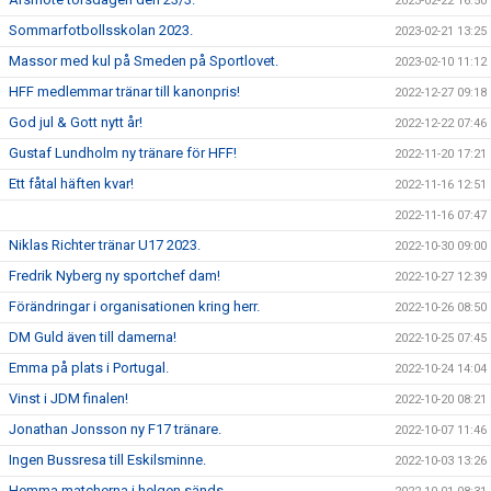
2023-02-22 16:50
Sommarfotbollsskolan 2023.
2023-02-21 13:25
Massor med kul på Smeden på Sportlovet.
2023-02-10 11:12
HFF medlemmar tränar till kanonpris!
2022-12-27 09:18
God jul & Gott nytt år!
2022-12-22 07:46
Gustaf Lundholm ny tränare för HFF!
2022-11-20 17:21
Ett fåtal häften kvar!
2022-11-16 12:51
2022-11-16 07:47
Niklas Richter tränar U17 2023.
2022-10-30 09:00
Fredrik Nyberg ny sportchef dam!
2022-10-27 12:39
Förändringar i organisationen kring herr.
2022-10-26 08:50
DM Guld även till damerna!
2022-10-25 07:45
Emma på plats i Portugal.
2022-10-24 14:04
Vinst i JDM finalen!
2022-10-20 08:21
Jonathan Jonsson ny F17 tränare.
2022-10-07 11:46
Ingen Bussresa till Eskilsminne.
2022-10-03 13:26
Hemma matcherna i helgen sänds.