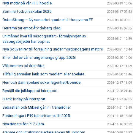
Nytt motiv på vår HFF hoodie!
2025-03-19 13:06
Sommarfotbollsskolan 2025
2025-03-17 07:53
OsteoStrong – Ny samarbetspartner til Husqvarna FF
2025-03-16 09:51
Herrarna tar emot Åtvidaberg idag.
2025-03-15 07:55
En månad kvar till säsongsstart - försäljningen av
2025-03-01 12:59
säsongsbiljetter har öppnat
Nya Souvenirer till försäljning under morgondagens match!
2025-02-21 16:44
Bli en del av vår arrangemangs grupp 2025!
2025-02-20 10:06
Välkommen på årsmöte!
2025-02-17 11:09
Tillfällig anmälan länk som medlem eller spelare.
2025-01-30 14:46
Herr och dam spelare söker lägenhet/boende.
2024-12-17 11:09
Beställ din julklapp på Intersport.
2024-12-08 21:45
Black friday på Intersport
2024-11-27 07:35
Sebastian och Mikael går in i tränarroller.
2024-11-21 13:49
Förändringar i P19 tränarteamet till 2025.
2024-11-18 13:58
Nya tränare för P17 klara.
2024-11-16 08:22
Tränare och utbildningsledare sökes till ungdom.
2024-10-28 13:27