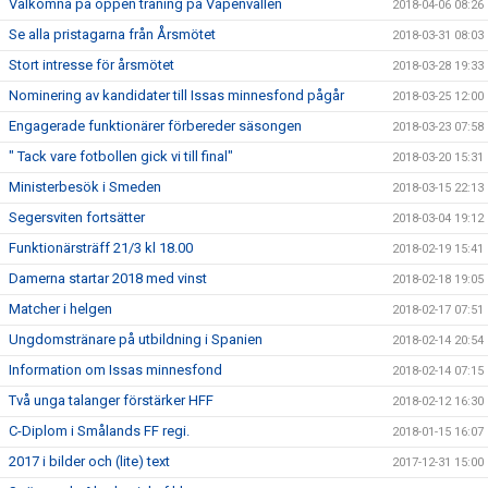
Välkomna på öppen träning på Vapenvallen
2018-04-06 08:26
Se alla pristagarna från Årsmötet
2018-03-31 08:03
Stort intresse för årsmötet
2018-03-28 19:33
Nominering av kandidater till Issas minnesfond pågår
2018-03-25 12:00
Engagerade funktionärer förbereder säsongen
2018-03-23 07:58
" Tack vare fotbollen gick vi till final"
2018-03-20 15:31
Ministerbesök i Smeden
2018-03-15 22:13
Segersviten fortsätter
2018-03-04 19:12
Funktionärsträff 21/3 kl 18.00
2018-02-19 15:41
Damerna startar 2018 med vinst
2018-02-18 19:05
Matcher i helgen
2018-02-17 07:51
Ungdomstränare på utbildning i Spanien
2018-02-14 20:54
Information om Issas minnesfond
2018-02-14 07:15
Två unga talanger förstärker HFF
2018-02-12 16:30
C-Diplom i Smålands FF regi.
2018-01-15 16:07
2017 i bilder och (lite) text
2017-12-31 15:00