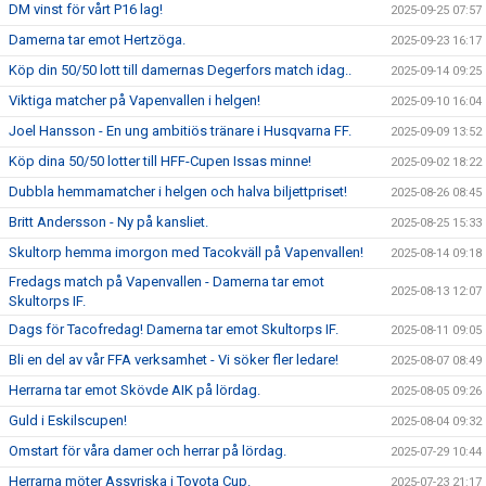
DM vinst för vårt P16 lag!
2025-09-25 07:57
Damerna tar emot Hertzöga.
2025-09-23 16:17
Köp din 50/50 lott till damernas Degerfors match idag..
2025-09-14 09:25
Viktiga matcher på Vapenvallen i helgen!
2025-09-10 16:04
Joel Hansson - En ung ambitiös tränare i Husqvarna FF.
2025-09-09 13:52
Köp dina 50/50 lotter till HFF-Cupen Issas minne!
2025-09-02 18:22
Dubbla hemmamatcher i helgen och halva biljettpriset!
2025-08-26 08:45
Britt Andersson - Ny på kansliet.
2025-08-25 15:33
Skultorp hemma imorgon med Tacokväll på Vapenvallen!
2025-08-14 09:18
Fredags match på Vapenvallen - Damerna tar emot
2025-08-13 12:07
Skultorps IF.
Dags för Tacofredag! Damerna tar emot Skultorps IF.
2025-08-11 09:05
Bli en del av vår FFA verksamhet - Vi söker fler ledare!
2025-08-07 08:49
Herrarna tar emot Skövde AIK på lördag.
2025-08-05 09:26
Guld i Eskilscupen!
2025-08-04 09:32
Omstart för våra damer och herrar på lördag.
2025-07-29 10:44
Herrarna möter Assyriska i Toyota Cup.
2025-07-23 21:17