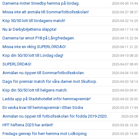
Damerna möter Smedby hemma på lördag.
2025-04-30 15:44
Missa inte att anmäla till Sommarfotbollsskolan!
2025-04-27 08:27
Köp 50/50 lott till lördagens match!
2025-04-22 16:29
Nu är Derbybiljetterna släppta!
2025-04-17 14:18
Damerna tar emot P18 på Långfredagen.
2025-04-15 22:34
Missa inte en riktig SUPERLÖRDAG!
2025-04-11 21:25
Köp din 50/50 lott till Lördag idag!
2025-04-10 08:20
SUPERLÖRDAG!
2025-04-07 08:49
Anmälan nu öppen till Sommarfotbollsskolan.
2025-04-04 10:00
Dags för premiär match för våra damer mot Skultorp.
2025-04-03 18:14
Köp din 50/50 lott till helgens match.
2025-04-03 09:41
Ladda upp på Stadshotellet inför hemmapremiär!
2025-04-02 20:05
En vecka kvar till hemmapremiär i Ettan Södra
2025-03-29 17:49
Anmälan nu öppen till fotbollsskolan för födda 2019-2020.
2025-03-28
HFF häftena 2025 har anlänt!
2025-03-26 16:26
Fredags genrep för herr hemma mot Lidköping.
2025-03-20 14:45