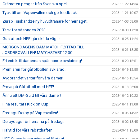
Gräsroten pengar från Svenska spel.
2023-11-22 14:34
Tyck till om Vapenvallen och ge feedback.
2023-11-21 10:07
Zurab Tsiskaridze ny huvudtränare för herrlaget.
2023-11-03 08:00
Tack för säsongen 2023!
2023-10-30 17:20
Gustaf och HFF går skilda vägar.
2023-10-25 11:24
MORGONDAGENS DAM MATCH FLYTTAD TILL
2023-10-21 13:35
JORDBROVALLEN! MATCHSTART 12.30
Fri entrè till damernas spännande avslutning!
2023-10-20 15:51
Premiären för gåfotbollen avklarad.
2023-10-19 12:55
Avgörandet väntar för våra damer!
2023-10-16 13:54
Prova på Gåfotboll med HFF!
2023-10-13 08:08
Ännu ett DM-Guld till våra damer!
2023-10-12 10:22
Fina resultat i Kick on Cup.
2023-10-11 11:08
Fredags Derby på Vapenvallen!
2023-10-05 14:32
Derbydags för herrarna på fredag!
2023-10-02 13:45
Halvtid för våra rabatthäften.
2023-09-11 15:09
HFF-Cupen Issas minne på lördag!