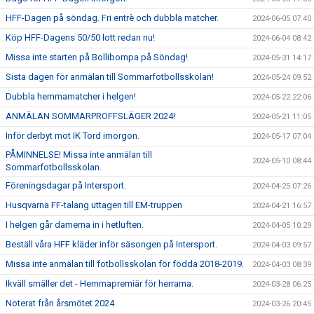
HFF-Dagen på söndag. Fri entrè och dubbla matcher.
2024-06-05 07:40
Köp HFF-Dagens 50/50 lott redan nu!
2024-06-04 08:42
Missa inte starten på Bollibompa på Söndag!
2024-05-31 14:17
Sista dagen för anmälan till Sommarfotbollsskolan!
2024-05-24 09:52
Dubbla hemmamatcher i helgen!
2024-05-22 22:06
ANMÄLAN SOMMARPROFFSLÄGER 2024!
2024-05-21 11:05
Inför derbyt mot IK Tord imorgon.
2024-05-17 07:04
PÅMINNELSE! Missa inte anmälan till
2024-05-10 08:44
Sommarfotbollsskolan.
Föreningsdagar på Intersport.
2024-04-25 07:26
Husqvarna FF-talang uttagen till EM-truppen
2024-04-21 16:57
I helgen går damerna in i hetluften.
2024-04-05 10:29
Beställ våra HFF kläder inför säsongen på Intersport.
2024-04-03 09:57
Missa inte anmälan till fotbollsskolan för födda 2018-2019.
2024-04-03 08:39
Ikväll smäller det - Hemmapremiär för herrarna.
2024-03-28 06:25
Noterat från årsmötet 2024
2024-03-26 20:45