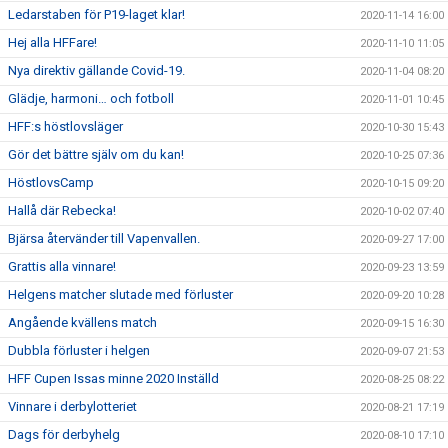
Ledarstaben för P19-laget klar!
2020-11-14 16:00
Hej alla HFFare!
2020-11-10 11:05
Nya direktiv gällande Covid-19.
2020-11-04 08:20
Glädje, harmoni… och fotboll
2020-11-01 10:45
HFF:s höstlovsläger
2020-10-30 15:43
Gör det bättre själv om du kan!
2020-10-25 07:36
HöstlovsCamp
2020-10-15 09:20
Hallå där Rebecka!
2020-10-02 07:40
Bjärsa återvänder till Vapenvallen.
2020-09-27 17:00
Grattis alla vinnare!
2020-09-23 13:59
Helgens matcher slutade med förluster
2020-09-20 10:28
Angående kvällens match
2020-09-15 16:30
Dubbla förluster i helgen
2020-09-07 21:53
HFF Cupen Issas minne 2020 Inställd
2020-08-25 08:22
Vinnare i derbylotteriet
2020-08-21 17:19
Dags för derbyhelg
2020-08-10 17:10