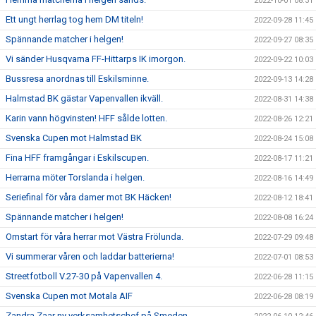
2022-10-01 08:31
Ett ungt herrlag tog hem DM titeln!
2022-09-28 11:45
Spännande matcher i helgen!
2022-09-27 08:35
Vi sänder Husqvarna FF-Hittarps IK imorgon.
2022-09-22 10:03
Bussresa anordnas till Eskilsminne.
2022-09-13 14:28
Halmstad BK gästar Vapenvallen ikväll.
2022-08-31 14:38
Karin vann högvinsten! HFF sålde lotten.
2022-08-26 12:21
Svenska Cupen mot Halmstad BK
2022-08-24 15:08
Fina HFF framgångar i Eskilscupen.
2022-08-17 11:21
Herrarna möter Torslanda i helgen.
2022-08-16 14:49
Seriefinal för våra damer mot BK Häcken!
2022-08-12 18:41
Spännande matcher i helgen!
2022-08-08 16:24
Omstart för våra herrar mot Västra Frölunda.
2022-07-29 09:48
Vi summerar våren och laddar batterierna!
2022-07-01 08:53
Streetfotboll V.27-30 på Vapenvallen 4.
2022-06-28 11:15
Svenska Cupen mot Motala AIF
2022-06-28 08:19
Zandra Zaar ny verksamhetschef på Smeden.