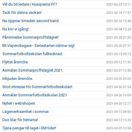
Vill du bli ledare i Husqvarna FF?
2021-06-23 10:11
Tack för denna veckan!
2021-06-18 17:47
Nu öppnar Smeden second hand
2021-06-16 15:48
Nu kör vi igång!
2021-06-04 10:34
Påminnelse Sommarproffslägret!
2021-05-28 07:33
Bli Vapendragare - Seriestarten närmar sig!
2021-05-20 07:51
Sommarfotbollsskolan fulltecknad.
2021-05-19 09:13
Flyttat årsmöte.
2021-05-12 17:35
Anmälan Sommarproffslägret 2021.
2021-05-07 15:38
Inbjudan årsmöte.
2021-05-05 09:09
Stort intresse för Sommarfotbollsskolan!
2021-04-30 07:54
Anmälan Sommarfotbollsskolan 2021
2021-04-26 10:09
Nyhet i webshopen
2021-04-20 12:17
Lägerverksamhet i sommar.
2021-04-15 08:00
Duo klar för herrarna!
2021-04-12 15:24
Tjäna pengar till laget i EM tider!
2021-03-25 12:04