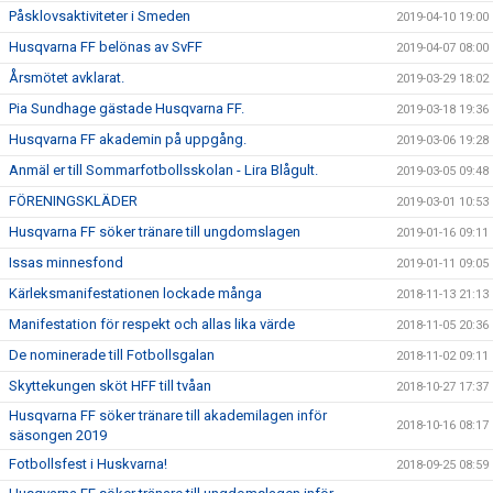
Påsklovsaktiviteter i Smeden
2019-04-10 19:00
Husqvarna FF belönas av SvFF
2019-04-07 08:00
Årsmötet avklarat.
2019-03-29 18:02
Pia Sundhage gästade Husqvarna FF.
2019-03-18 19:36
Husqvarna FF akademin på uppgång.
2019-03-06 19:28
Anmäl er till Sommarfotbollsskolan - Lira Blågult.
2019-03-05 09:48
FÖRENINGSKLÄDER
2019-03-01 10:53
Husqvarna FF söker tränare till ungdomslagen
2019-01-16 09:11
Issas minnesfond
2019-01-11 09:05
Kärleksmanifestationen lockade många
2018-11-13 21:13
Manifestation för respekt och allas lika värde
2018-11-05 20:36
De nominerade till Fotbollsgalan
2018-11-02 09:11
Skyttekungen sköt HFF till tvåan
2018-10-27 17:37
Husqvarna FF söker tränare till akademilagen inför
2018-10-16 08:17
säsongen 2019
Fotbollsfest i Huskvarna!
2018-09-25 08:59