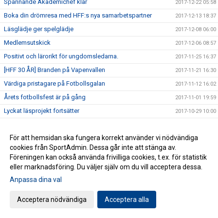
Spännande Akademichef klar
2017-12-22 05:58
Boka din drömresa med HFF:s nya samarbetspartner
2017-12-13 18:37
Läsglädje ger spelglädje
2017-12-08 06:00
Medlemsutskick
2017-12-06 08:57
Positivt och lärorikt för ungdomsledarna.
2017-11-25 16:37
[HFF 30 ÅR] Branden på Vapenvallen
2017-11-21 16:30
Värdiga pristagare på Fotbollsgalan
2017-11-12 16:02
Årets fotbollsfest är på gång
2017-11-01 19:59
Lyckat läsprojekt fortsätter
2017-10-29 10:00
Nu förstärker vi laget
2017-10-26 16:30
För att hemsidan ska fungera korrekt använder vi nödvändiga
Akademichef till Husqvarna FF
2017-10-24 07:00
cookies från SportAdmin. Dessa går inte att stänga av.
[HFF 30 ÅR] Bubbel i gråa baracker
2017-10-12 07:00
Föreningen kan också använda frivilliga cookies, t.ex. för statistik
[HFF 30 år.] Möt pojklagsspelaren som blev elitdomare.
2017-10-08 08:00
eller marknadsföring. Du väljer själv om du vill acceptera dessa.
Förstärkning av ledarstaben
Anpassa dina val
2017-09-29 17:00
Cupfinal tisdagen den 26/9.
2017-09-25 10:55
Acceptera nödvändiga
Acceptera alla
SUPPORTERRESA 7 OKTOBER UTSIKTENS BK
2017-09-19 11:31