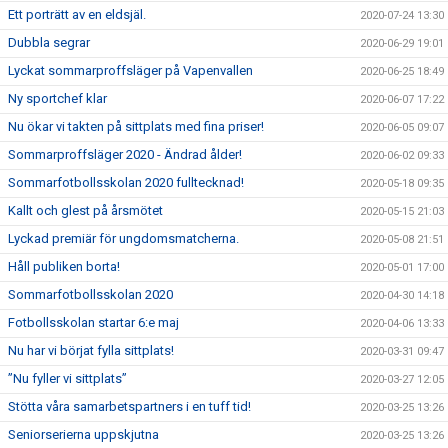
Ett porträtt av en eldsjäl.
2020-07-24 13:30
Dubbla segrar
2020-06-29 19:01
Lyckat sommarproffsläger på Vapenvallen
2020-06-25 18:49
Ny sportchef klar
2020-06-07 17:22
Nu ökar vi takten på sittplats med fina priser!
2020-06-05 09:07
Sommarproffsläger 2020 - Ändrad ålder!
2020-06-02 09:33
Sommarfotbollsskolan 2020 fulltecknad!
2020-05-18 09:35
Kallt och glest på årsmötet
2020-05-15 21:03
Lyckad premiär för ungdomsmatcherna.
2020-05-08 21:51
Håll publiken borta!
2020-05-01 17:00
Sommarfotbollsskolan 2020
2020-04-30 14:18
Fotbollsskolan startar 6:e maj
2020-04-06 13:33
Nu har vi börjat fylla sittplats!
2020-03-31 09:47
”Nu fyller vi sittplats”
2020-03-27 12:05
Stötta våra samarbetspartners i en tuff tid!
2020-03-25 13:26
Seniorserierna uppskjutna
2020-03-25 13:26