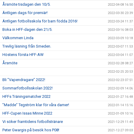
Årsmöte tisdagen den 10/5.
2022-04-08 16:50
Äntligen dags för premiär!
2022-03-30 23:39
Äntligen fotbollsskola för barn födda 2016!
2022-03-24 11:37
Boka in HFF-dagen den 21/5.
2022-03-16 08:03
Välkommen Linda
2022-03-09 10:18
Trevlig läsning från Smeden.
2022-03-07 11:53
Höstens första HFF-AW
2022-03-04 11:07
Årsmöte
2022-02-28 08:27
2022-02-25 20:53
Bli ”Vapendragare” 2022!
2022-02-23 07:51
Sommarfotbollsskolan 2022!
2022-02-09 14:06
HFFs Träningsmatcher 2022
2022-01-27 16:48
”Madde” Tegström klar för våra damer!
2022-01-14 15:16
HFF-Cupen Issas Minne 2022
2022-01-09 10:16
Vi söker framtidens fotbollstränare
2021-12-29 11:49
Peter Gwargis på besök hos P08!
2021-12-27 09:03