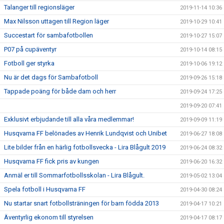
Talanger till regionsläger
2019-11-14 10:36
Max Nilsson uttagen till Region läger
2019-10-29 10:41
Succestart för sambafotbollen
2019-10-27 15:07
P07 på cupäventyr
2019-10-14 08:15
Fotboll ger styrka
2019-10-06 19:12
Nu är det dags för Sambafotboll
2019-09-26 15:18
Tappade poäng för både dam och herr
2019-09-24 17:25
2019-09-20 07:41
Exklusivt erbjudande till alla våra medlemmar!
2019-09-09 11:19
Husqvarna FF belönades av Henrik Lundqvist och Unibet
2019-06-27 18:08
Lite bilder från en härlig fotbollsvecka - Lira Blågult 2019
2019-06-24 08:32
Husqvarna FF fick pris av kungen
2019-06-20 16:32
Anmäl er till Sommarfotbollsskolan - Lira Blågult.
2019-05-02 13:04
Spela fotboll i Husqvarna FF
2019-04-30 08:24
Nu startar snart fotbollsträningen för barn födda 2013
2019-04-17 10:21
Äventyrlig ekonom till styrelsen
2019-04-17 08:17