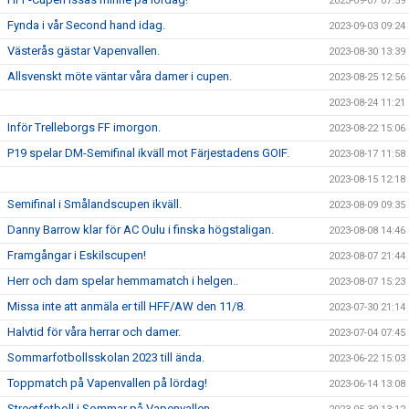
2023-09-07 07:59
Fynda i vår Second hand idag.
2023-09-03 09:24
Västerås gästar Vapenvallen.
2023-08-30 13:39
Allsvenskt möte väntar våra damer i cupen.
2023-08-25 12:56
2023-08-24 11:21
Inför Trelleborgs FF imorgon.
2023-08-22 15:06
P19 spelar DM-Semifinal ikväll mot Färjestadens GOIF.
2023-08-17 11:58
2023-08-15 12:18
Semifinal i Smålandscupen ikväll.
2023-08-09 09:35
Danny Barrow klar för AC Oulu i finska högstaligan.
2023-08-08 14:46
Framgångar i Eskilscupen!
2023-08-07 21:44
Herr och dam spelar hemmamatch i helgen..
2023-08-07 15:23
Missa inte att anmäla er till HFF/AW den 11/8.
2023-07-30 21:14
Halvtid för våra herrar och damer.
2023-07-04 07:45
Sommarfotbollsskolan 2023 till ända.
2023-06-22 15:03
Toppmatch på Vapenvallen på lördag!
2023-06-14 13:08
Streetfotboll i Sommar på Vapenvallen.