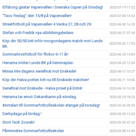
Elfsborg gästar Vapenvallen i Svenska Cupen på Onsdag!
2025-07-19 17:22
"Taco fredag" den 15/8 på Vapenvallen!
2025-07-04 14:52
Streetfotboll på Vapenvallen 4 Vecka 27, 28 och 29.
2025-06-30 16:29
Stefan och Fredrik nya utbildningsledare.
2025-06-27 07:54
Köp din 50/50 lott inför morgondagens match mot Lunds
2025-06-25 17:03
BK.
Sommarlovsfotboll för flickor 6-11 år!
2025-06-23 13:04
Herrarna möter Lunds BK på hemmaplan
2025-06-23 12:30
Missa inte dagens seriefinal mot Enskede!
2025-06-15 10:27
Köp din Halva potten lott nu till Enskede matchen!
2025-06-11 10:56
Seriefinal mot Enskede - Halva priset på Entrè!
2025-06-10 16:30
Herrarna tar emot Oskarshamn på söndag.
2025-05-29 18:23
Anmälan till Sommarfotbollsskolan stänger på torsdag!
2025-05-26 09:33
Derbydags på lördag !
2025-05-20 12:03
Stort Tack Zourab!
2025-05-20 07:23
Påminnelse Sommarfotbollsskolan
2025-05-08 14:49