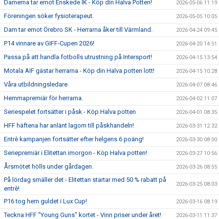
Damerna tar emot Enskede IK - Köp din Halva Potten!
2026-05-06 11:19
Föreningen söker fysioterapeut.
2026-05-05 10:05
Dam tar emot Örebro SK - Herrarna åker till Värmland.
2026-04-24 09:45
P14 vinnare av GIFF-Cupen 2026!
2026-04-20 14:51
Passa på att handla fotbolls utrustning på Intersport!
2026-04-15 13:54
Motala AIF gästar herrarna - Köp din Halva potten lott!
2026-04-15 10:28
Våra utbildningsledare
2026-04-07 08:46
Hemmapremiär för herrarna.
2026-04-02 11:07
Seriespelet fortsätter i påsk - Köp Halva potten
2026-04-01 08:35
HFF häftena har anlänt lagom till påskhandeln!
2026-03-31 12:32
Entrè kampanjen fortsätter efter helgens 6 poäng!
2026-03-30 08:00
Seriepremiär i Elitettan imorgon - Köp Halva potten!
2026-03-27 10:56
Årsmötet hölls under gårdagen.
2026-03-26 08:55
På lördag smäller det - Elitettan startar med 50 % rabatt på
2026-03-25 08:03
entrè!
P16 tog hem guldet i Lux Cup!
2026-03-16 08:19
Teckna HFF "Young Guns" kortet - Vinn priser under året!
2026-03-11 11:37