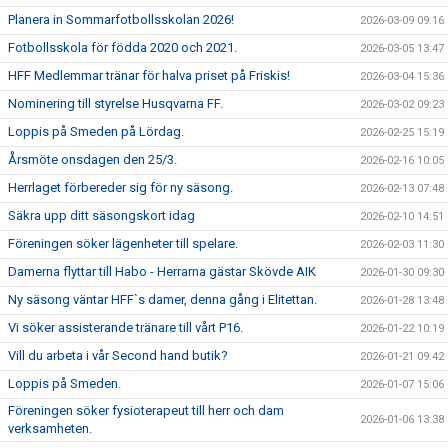
Planera in Sommarfotbollsskolan 2026!
2026-03-09 09:16
Fotbollsskola för födda 2020 och 2021.
2026-03-05 13:47
HFF Medlemmar tränar för halva priset på Friskis!
2026-03-04 15:36
Nominering till styrelse Husqvarna FF.
2026-03-02 09:23
Loppis på Smeden på Lördag.
2026-02-25 15:19
Årsmöte onsdagen den 25/3.
2026-02-16 10:05
Herrlaget förbereder sig för ny säsong.
2026-02-13 07:48
Säkra upp ditt säsongskort idag
2026-02-10 14:51
Föreningen söker lägenheter till spelare.
2026-02-03 11:30
Damerna flyttar till Habo - Herrarna gästar Skövde AIK
2026-01-30 09:30
Ny säsong väntar HFF`s damer, denna gång i Elitettan.
2026-01-28 13:48
Vi söker assisterande tränare till vårt P16.
2026-01-22 10:19
Vill du arbeta i vår Second hand butik?
2026-01-21 09:42
Loppis på Smeden.
2026-01-07 15:06
Föreningen söker fysioterapeut till herr och dam
2026-01-06 13:38
verksamheten.