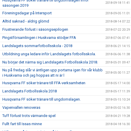
Husqvarna FF söker tränare till ungdomslagen inför
2018-09-18 11:41
säsongen 2019
Föreningsdagar på Intersport
2018-09-05 11:01
Alltid saknad - aldrig glömd
2018-08-14 07:22
Frustrerande förlust i säsongsepilogen
2018-07-22 20:29
Pingstförsamlingen i Huskvarna stödjer FFA
2018-07-06 07:41
Landslagets sommarfotbollsskola - 2018
2018-06-21 14:15
Utbildning unga ledare inför Landslagets fotbollsskola.
2018-06-06 11:38
Nu börjar det närma sig Landslagets Fotbollsskola 2018.
2018-05-31 09:47
Nu på fredag slår vi äntligen upp portarna igen för vår klubb
2018-05-30 11:27
i Huskvarna och jag hoppas att ni är l
Husqvarna FF söker tränare till FFA-verksamheten
2018-05-17 14:00
Landslagets Fotbollsskola 2018
2018-05-17 11:39
Husqvarna FF söker tränare till ungdomslagen.
2018-05-15 10:24
Vapenvallen renoveras
2018-05-02 16:30
Tuff förlust trots värmande spel
2018-04-21 19:28
Fullt fart till Issas minne
2018-04-18 16:30