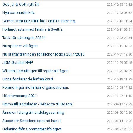
God jul & Gott nytt år!
2021-12-23 10:42
Nya coronadirektiv.
2021-12-23 08:32
Gemensamt EBK/HFF lag i en F17 satsning.
2021-12-13 11:04
Förlängt avtal med Friskis & Svettis.
2021-12-11 08:51
Tack för säsongen 2021!
2021-12-03 20:54
Nu spänner vi bågen
2021-11-12 07:03
Nu startar träningen för flickor födda 2014/2015.
2021-11-01 19:30
JDM-Guld till HFF!
2021-10-29 07:15
William Lind uttagen till regionalt läger.
2021-10-25 07:59
Finns fortfarande häften kvar!
2021-10-19 11:23
Förändringar inom herr organisationen.
2021-10-08 17:52
Höstlovscamp 2021
2021-10-07 11:45
Emma till landslaget - Rebecca till Bosön!
2021-09-17 19:53
Ännu en talang till landslagssamling
2021-08-20 12:20
Succé för Smedens second hand!
2021-08-14 17:52
Hälsning från Sommarproffslägret
2021-06-27 20:57