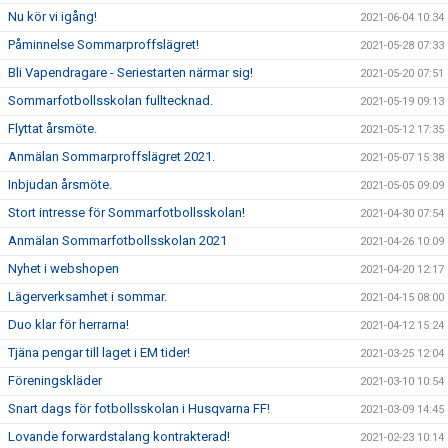
Nu kör vi igång!
2021-06-04 10:34
Påminnelse Sommarproffslägret!
2021-05-28 07:33
Bli Vapendragare - Seriestarten närmar sig!
2021-05-20 07:51
Sommarfotbollsskolan fulltecknad.
2021-05-19 09:13
Flyttat årsmöte.
2021-05-12 17:35
Anmälan Sommarproffslägret 2021.
2021-05-07 15:38
Inbjudan årsmöte.
2021-05-05 09:09
Stort intresse för Sommarfotbollsskolan!
2021-04-30 07:54
Anmälan Sommarfotbollsskolan 2021
2021-04-26 10:09
Nyhet i webshopen
2021-04-20 12:17
Lägerverksamhet i sommar.
2021-04-15 08:00
Duo klar för herrarna!
2021-04-12 15:24
Tjäna pengar till laget i EM tider!
2021-03-25 12:04
Föreningskläder
2021-03-10 10:54
Snart dags för fotbollsskolan i Husqvarna FF!
2021-03-09 14:45
Lovande forwardstalang kontrakterad!
2021-02-23 10:14