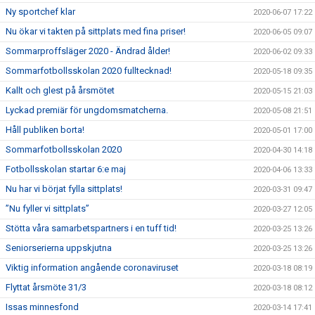
Ny sportchef klar
2020-06-07 17:22
Nu ökar vi takten på sittplats med fina priser!
2020-06-05 09:07
Sommarproffsläger 2020 - Ändrad ålder!
2020-06-02 09:33
Sommarfotbollsskolan 2020 fulltecknad!
2020-05-18 09:35
Kallt och glest på årsmötet
2020-05-15 21:03
Lyckad premiär för ungdomsmatcherna.
2020-05-08 21:51
Håll publiken borta!
2020-05-01 17:00
Sommarfotbollsskolan 2020
2020-04-30 14:18
Fotbollsskolan startar 6:e maj
2020-04-06 13:33
Nu har vi börjat fylla sittplats!
2020-03-31 09:47
”Nu fyller vi sittplats”
2020-03-27 12:05
Stötta våra samarbetspartners i en tuff tid!
2020-03-25 13:26
Seniorserierna uppskjutna
2020-03-25 13:26
Viktig information angående coronaviruset
2020-03-18 08:19
Flyttat årsmöte 31/3
2020-03-18 08:12
Issas minnesfond
2020-03-14 17:41