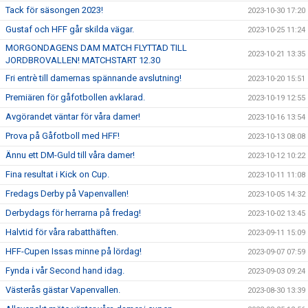
Tack för säsongen 2023!
2023-10-30 17:20
Gustaf och HFF går skilda vägar.
2023-10-25 11:24
MORGONDAGENS DAM MATCH FLYTTAD TILL
2023-10-21 13:35
JORDBROVALLEN! MATCHSTART 12.30
Fri entrè till damernas spännande avslutning!
2023-10-20 15:51
Premiären för gåfotbollen avklarad.
2023-10-19 12:55
Avgörandet väntar för våra damer!
2023-10-16 13:54
Prova på Gåfotboll med HFF!
2023-10-13 08:08
Ännu ett DM-Guld till våra damer!
2023-10-12 10:22
Fina resultat i Kick on Cup.
2023-10-11 11:08
Fredags Derby på Vapenvallen!
2023-10-05 14:32
Derbydags för herrarna på fredag!
2023-10-02 13:45
Halvtid för våra rabatthäften.
2023-09-11 15:09
HFF-Cupen Issas minne på lördag!
2023-09-07 07:59
Fynda i vår Second hand idag.
2023-09-03 09:24
Västerås gästar Vapenvallen.
2023-08-30 13:39