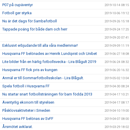
P07 på cupäventyr
2019-10-14 08:15
Fotboll ger styrka
2019-10-06 19:12
Nu är det dags för Sambafotboll
2019-09-26 15:18
Tappade poäng för både dam och herr
2019-09-24 17:25
2019-09-20 07:41
Exklusivt erbjudande till alla våra medlemmar!
2019-09-09 11:19
Husqvarna FF belönades av Henrik Lundqvist och Unibet
2019-06-27 18:08
Lite bilder från en härlig fotbollsvecka - Lira Blågult 2019
2019-06-24 08:32
Husqvarna FF fick pris av kungen
2019-06-20 16:32
Anmäl er till Sommarfotbollsskolan - Lira Blågult.
2019-05-02 13:04
Spela fotboll i Husqvarna FF
2019-04-30 08:24
Nu startar snart fotbollsträningen för barn födda 2013
2019-04-17 10:21
Äventyrlig ekonom till styrelsen
2019-04-17 08:17
Påsklovsaktiviteter i Smeden
2019-04-10 19:00
Husqvarna FF belönas av SvFF
2019-04-07 08:00
Årsmötet avklarat.
2019-03-29 18:02