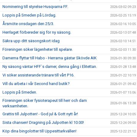
Nominering till styrelse Husqvarna FF.
2026-03-02 09:23
Loppis på Smeden på Lördag.
2026-02-25 15:19
Årsmöte onsdagen den 25/3.
2026-02-16 10:05
Herrlaget förbereder sig för ny säsong.
2026-02-13 07:48
Säkra upp ditt säsongskort idag
2026-02-10 14:51
Föreningen söker lägenheter till spelare.
2026-02-03 11:30
Damerna flyttar till Habo - Herrarna gästar Skövde AIK
2026-01-30 09:30
Ny säsong väntar HFF`s damer, denna gång i Elitettan.
2026-01-28 13:48
Vi söker assisterande tränare till vårt P16.
2026-01-22 10:19
Vill du arbeta i vår Second hand butik?
2026-01-21 09:42
Loppis på Smeden.
2026-01-07 15:06
Föreningen söker fysioterapeut till herr och dam
2026-01-06 13:38
verksamheten.
Grattis till Julpotten! - God jul & Gott nytt år!
2025-12-24 10:05
Sista chansen! Dragning på Julpotten kl 10.00!
2025-12-24 09:00
Köp dina bingolotter till Uppesittarkvällen!
2025-12-22 21:12