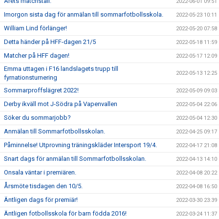
Årets matchställ.
2022-06-01 09:51
Imorgon sista dag för anmälan till sommarfotbollsskola.
2022-05-23 10:11
William Lind förlänger!
2022-05-20 07:58
Detta händer på HFF-dagen 21/5
2022-05-18 11:59
Matcher på HFF dagen!
2022-05-17 12:09
Emma uttagen i F16 landslagets trupp till
2022-05-13 12:25
fyrnationsturnering
Sommarproffslägret 2022!
2022-05-09 09:03
Derby ikväll mot J-Södra på Vapenvallen
2022-05-04 22:06
Söker du sommarjobb?
2022-05-04 12:30
Anmälan till Sommarfotbollsskolan.
2022-04-25 09:17
Påminnelse! Utprovning träningskläder Intersport 19/4.
2022-04-17 21:08
Snart dags för anmälan till Sommarfotbollsskolan.
2022-04-13 14:10
Onsala väntar i premiären.
2022-04-08 20:22
Årsmöte tisdagen den 10/5.
2022-04-08 16:50
Äntligen dags för premiär!
2022-03-30 23:39
Äntligen fotbollsskola för barn födda 2016!
2022-03-24 11:37