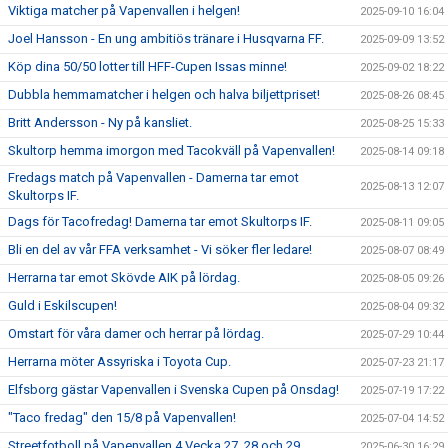
Viktiga matcher på Vapenvallen i helgen!
2025-09-10 16:04
Joel Hansson - En ung ambitiös tränare i Husqvarna FF.
2025-09-09 13:52
Köp dina 50/50 lotter till HFF-Cupen Issas minne!
2025-09-02 18:22
Dubbla hemmamatcher i helgen och halva biljettpriset!
2025-08-26 08:45
Britt Andersson - Ny på kansliet.
2025-08-25 15:33
Skultorp hemma imorgon med Tacokväll på Vapenvallen!
2025-08-14 09:18
Fredags match på Vapenvallen - Damerna tar emot
2025-08-13 12:07
Skultorps IF.
Dags för Tacofredag! Damerna tar emot Skultorps IF.
2025-08-11 09:05
Bli en del av vår FFA verksamhet - Vi söker fler ledare!
2025-08-07 08:49
Herrarna tar emot Skövde AIK på lördag.
2025-08-05 09:26
Guld i Eskilscupen!
2025-08-04 09:32
Omstart för våra damer och herrar på lördag.
2025-07-29 10:44
Herrarna möter Assyriska i Toyota Cup.
2025-07-23 21:17
Elfsborg gästar Vapenvallen i Svenska Cupen på Onsdag!
2025-07-19 17:22
"Taco fredag" den 15/8 på Vapenvallen!
2025-07-04 14:52
Streetfotboll på Vapenvallen 4 Vecka 27, 28 och 29.
2025-06-30 16:29