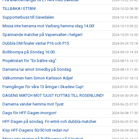
2024-10-22 09:42
TILLBAKA I ETTAN!
2024-10-20 08:38
Supporterbuss till Sävedalen.
2024-10-14 09:40
Missa inte herrarna mot Varberg hemma idag 14.00!
2024-10-13 09:22
Spännande matcher på Vapenvallen i helgen!
2024-10-09 16:00
Dubbla DM finaler väntar P16 och P15.
2024-09-24 10:18
Bollibompa på Söndag 16.00.
2024-09-10 14:33
Projektstart för "En bättre väg".
2024-08-15 14:15
Damerna tar emot Smedby på Söndag.
2024-08-13 11:45
Välkommen hem Simon Karlsson Adjei!
2024-07-07 18:13
Framgångar för våra 13 åringar i Skadevi Cup!
2024-07-01 09:55
DAGENS MATCH MOT TJUST FLYTTAS TILL ROSENLUND!
2024-06-30 09:34
Damerna vänder hemma mot Tjust.
2024-06-25 07:57
Dags för HFF-Dagen imorgon!
2024-06-08 17:30
HFF-Dagen på söndag. Fri entrè och dubbla matcher.
2024-06-05 07:40
Köp HFF-Dagens 50/50 lott redan nu!
2024-06-04 08:42
Missa inte starten på Bollibompa på Söndag!