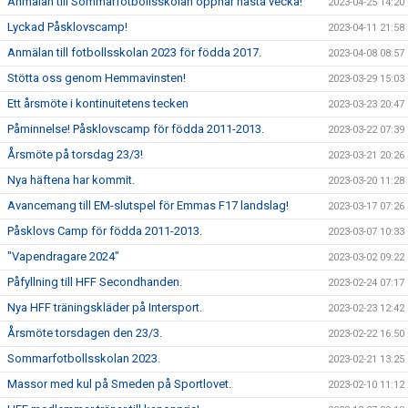
Anmälan till Sommarfotbollsskolan öppnar nästa vecka!
2023-04-25 14:20
Lyckad Påsklovscamp!
2023-04-11 21:58
Anmälan till fotbollsskolan 2023 för födda 2017.
2023-04-08 08:57
Stötta oss genom Hemmavinsten!
2023-03-29 15:03
Ett årsmöte i kontinuitetens tecken
2023-03-23 20:47
Påminnelse! Påsklovscamp för födda 2011-2013.
2023-03-22 07:39
Årsmöte på torsdag 23/3!
2023-03-21 20:26
Nya häftena har kommit.
2023-03-20 11:28
Avancemang till EM-slutspel för Emmas F17 landslag!
2023-03-17 07:26
Påsklovs Camp för födda 2011-2013.
2023-03-07 10:33
"Vapendragare 2024"
2023-03-02 09:22
Påfyllning till HFF Secondhanden.
2023-02-24 07:17
Nya HFF träningskläder på Intersport.
2023-02-23 12:42
Årsmöte torsdagen den 23/3.
2023-02-22 16:50
Sommarfotbollsskolan 2023.
2023-02-21 13:25
Massor med kul på Smeden på Sportlovet.
2023-02-10 11:12