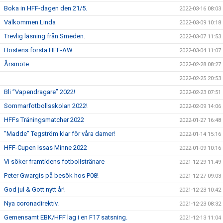
Boka in HFF-dagen den 21/5.
2022-03-16 08:03
Välkommen Linda
2022-03-09 10:18
Trevlig läsning från Smeden.
2022-03-07 11:53
Höstens första HFF-AW
2022-03-04 11:07
Årsmöte
2022-02-28 08:27
2022-02-25 20:53
Bli ”Vapendragare” 2022!
2022-02-23 07:51
Sommarfotbollsskolan 2022!
2022-02-09 14:06
HFFs Träningsmatcher 2022
2022-01-27 16:48
”Madde” Tegström klar för våra damer!
2022-01-14 15:16
HFF-Cupen Issas Minne 2022
2022-01-09 10:16
Vi söker framtidens fotbollstränare
2021-12-29 11:49
Peter Gwargis på besök hos P08!
2021-12-27 09:03
God jul & Gott nytt år!
2021-12-23 10:42
Nya coronadirektiv.
2021-12-23 08:32
Gemensamt EBK/HFF lag i en F17 satsning.
2021-12-13 11:04