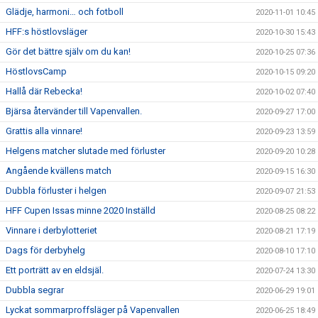
Glädje, harmoni… och fotboll
2020-11-01 10:45
HFF:s höstlovsläger
2020-10-30 15:43
Gör det bättre själv om du kan!
2020-10-25 07:36
HöstlovsCamp
2020-10-15 09:20
Hallå där Rebecka!
2020-10-02 07:40
Bjärsa återvänder till Vapenvallen.
2020-09-27 17:00
Grattis alla vinnare!
2020-09-23 13:59
Helgens matcher slutade med förluster
2020-09-20 10:28
Angående kvällens match
2020-09-15 16:30
Dubbla förluster i helgen
2020-09-07 21:53
HFF Cupen Issas minne 2020 Inställd
2020-08-25 08:22
Vinnare i derbylotteriet
2020-08-21 17:19
Dags för derbyhelg
2020-08-10 17:10
Ett porträtt av en eldsjäl.
2020-07-24 13:30
Dubbla segrar
2020-06-29 19:01
Lyckat sommarproffsläger på Vapenvallen
2020-06-25 18:49