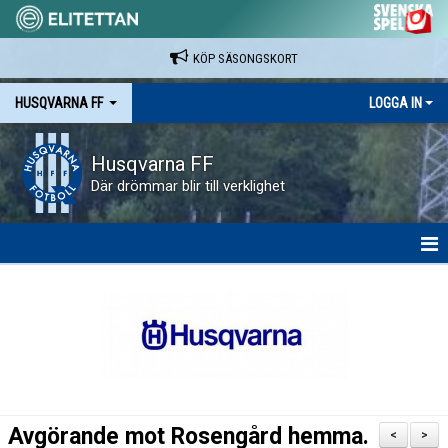
KÖP SÄSONGSKORT
HUSQVARNA FF
LOGGA IN
Husqvarna FF
Där drömmar blir till verklighet
HEM
NYHETER
VAPENVALLEN
SÄSONGSKORT OCH MATCHBILJETTER.
Avgörande mot Rosengård hemma.
<
>