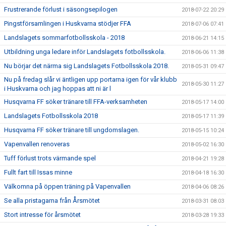
Frustrerande förlust i säsongsepilogen
2018-07-22 20:29
Pingstförsamlingen i Huskvarna stödjer FFA
2018-07-06 07:41
Landslagets sommarfotbollsskola - 2018
2018-06-21 14:15
Utbildning unga ledare inför Landslagets fotbollsskola.
2018-06-06 11:38
Nu börjar det närma sig Landslagets Fotbollsskola 2018.
2018-05-31 09:47
Nu på fredag slår vi äntligen upp portarna igen för vår klubb
2018-05-30 11:27
i Huskvarna och jag hoppas att ni är l
Husqvarna FF söker tränare till FFA-verksamheten
2018-05-17 14:00
Landslagets Fotbollsskola 2018
2018-05-17 11:39
Husqvarna FF söker tränare till ungdomslagen.
2018-05-15 10:24
Vapenvallen renoveras
2018-05-02 16:30
Tuff förlust trots värmande spel
2018-04-21 19:28
Fullt fart till Issas minne
2018-04-18 16:30
Välkomna på öppen träning på Vapenvallen
2018-04-06 08:26
Se alla pristagarna från Årsmötet
2018-03-31 08:03
Stort intresse för årsmötet
2018-03-28 19:33