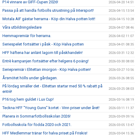
P14 vinnare av GIFF-Cupen 2026!
2026-04-20 14:51
Passa på att handla fotbolls utrustning på Intersport!
2026-04-15 13:54
Motala AIF gästar herrarna - Köp din Halva potten lott!
2026-04-15 10:28
Våra utbildningsledare
2026-04-07 08:46
Hemmapremiär för herrarna.
2026-04-02 11:07
Seriespelet fortsätter i påsk - Köp Halva potten
2026-04-01 08:35
HFF häftena har anlänt lagom till påskhandeln!
2026-03-31 12:32
Entrè kampanjen fortsätter efter helgens 6 poäng!
2026-03-30 08:00
Seriepremiär i Elitettan imorgon - Köp Halva potten!
2026-03-27 10:56
Årsmötet hölls under gårdagen.
2026-03-26 08:55
På lördag smäller det - Elitettan startar med 50 % rabatt på
2026-03-25 08:03
entrè!
P16 tog hem guldet i Lux Cup!
2026-03-16 08:19
Teckna HFF "Young Guns" kortet - Vinn priser under året!
2026-03-11 11:37
Planera in Sommarfotbollsskolan 2026!
2026-03-09 09:16
Fotbollsskola för födda 2020 och 2021.
2026-03-05 13:47
HFF Medlemmar tränar för halva priset på Friskis!
2026-03-04 15:36