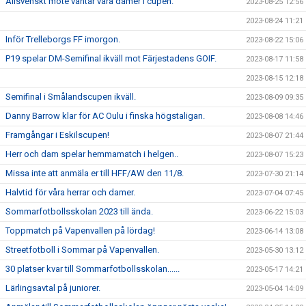
Allsvenskt möte väntar våra damer i cupen.
2023-08-25 12:56
2023-08-24 11:21
Inför Trelleborgs FF imorgon.
2023-08-22 15:06
P19 spelar DM-Semifinal ikväll mot Färjestadens GOIF.
2023-08-17 11:58
2023-08-15 12:18
Semifinal i Smålandscupen ikväll.
2023-08-09 09:35
Danny Barrow klar för AC Oulu i finska högstaligan.
2023-08-08 14:46
Framgångar i Eskilscupen!
2023-08-07 21:44
Herr och dam spelar hemmamatch i helgen..
2023-08-07 15:23
Missa inte att anmäla er till HFF/AW den 11/8.
2023-07-30 21:14
Halvtid för våra herrar och damer.
2023-07-04 07:45
Sommarfotbollsskolan 2023 till ända.
2023-06-22 15:03
Toppmatch på Vapenvallen på lördag!
2023-06-14 13:08
Streetfotboll i Sommar på Vapenvallen.
2023-05-30 13:12
30 platser kvar till Sommarfotbollsskolan......
2023-05-17 14:21
Lärlingsavtal på juniorer.
2023-05-04 14:09