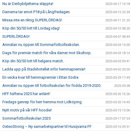
Nu är Derbybiljetterna släppta!
2025-04-17 14:18
Damerna tar emot P18 på Långfredagen.
2025-04-15 22:34
Missa inte en riktig SUPERLÖRDAG!
2025-04-11 21:25
Köp din 50/50 lott till Lördag idag!
2025-04-10 08:20
SUPERLÖRDAG!
2025-04-07 08:49
Anmälan nu öppen till Sommarfotbollsskolan.
2025-04-04 10:00
Dags för premiär match för våra damer mot Skultorp.
2025-04-03 18:14
Köp din 50/50 lott till helgens match.
2025-04-03 09:41
Ladda upp på Stadshotellet inför hemmapremiär!
2025-04-02 20:05
En vecka kvar till hemmapremiär i Ettan Södra
2025-03-29 17:49
Anmälan nu öppen till fotbollsskolan för födda 2019-2020.
2025-03-28
HFF häftena 2025 har anlänt!
2025-03-26 16:26
Fredags genrep för herr hemma mot Lidköping.
2025-03-20 14:45
Nytt motiv på vår HFF hoodie!
2025-03-19 13:06
Sommarfotbollsskolan 2025
2025-03-17 07:53
OsteoStrong – Ny samarbetspartner til Husqvarna FF
2025-03-16 09:51