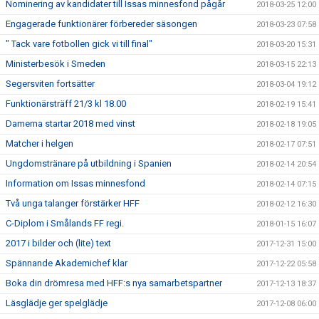
Nominering av kandidater till Issas minnesfond pågår
2018-03-25 12:00
Engagerade funktionärer förbereder säsongen
2018-03-23 07:58
" Tack vare fotbollen gick vi till final"
2018-03-20 15:31
Ministerbesök i Smeden
2018-03-15 22:13
Segersviten fortsätter
2018-03-04 19:12
Funktionärsträff 21/3 kl 18.00
2018-02-19 15:41
Damerna startar 2018 med vinst
2018-02-18 19:05
Matcher i helgen
2018-02-17 07:51
Ungdomstränare på utbildning i Spanien
2018-02-14 20:54
Information om Issas minnesfond
2018-02-14 07:15
Två unga talanger förstärker HFF
2018-02-12 16:30
C-Diplom i Smålands FF regi.
2018-01-15 16:07
2017 i bilder och (lite) text
2017-12-31 15:00
Spännande Akademichef klar
2017-12-22 05:58
Boka din drömresa med HFF:s nya samarbetspartner
2017-12-13 18:37
Läsglädje ger spelglädje
2017-12-08 06:00