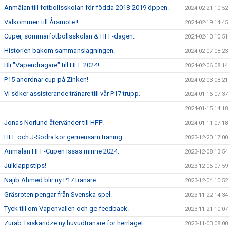
Anmälan till fotbollsskolan för födda 2018-2019 öppen.
2024-02-21 10:52
Välkommen till Årsmöte !
2024-02-19 14:45
Cuper, sommarfotbollsskolan & HFF-dagen.
2024-02-13 10:51
Historien bakom sammanslagningen.
2024-02-07 08:23
Bli "Vapendragare" till HFF 2024!
2024-02-06 08:14
P15 anordnar cup på Zinken!
2024-02-03 08:21
Vi söker assisterande tränare till vår P17 trupp.
2024-01-16 07:37
2024-01-15 14:18
Jonas Norlund återvänder till HFF!
2024-01-11 07:18
HFF och J-Södra kör gemensam träning.
2023-12-20 17:00
Anmälan HFF-Cupen Issas minne 2024.
2023-12-08 13:54
Julklappstips!
2023-12-05 07:59
Najib Ahmed blir ny P17 tränare.
2023-12-04 10:52
Gräsroten pengar från Svenska spel.
2023-11-22 14:34
Tyck till om Vapenvallen och ge feedback.
2023-11-21 10:07
Zurab Tsiskaridze ny huvudtränare för herrlaget.
2023-11-03 08:00