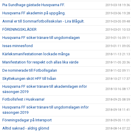
Pia Sundhage gästade Husqvarna FF.
2019-03-18 19:36
Husqvarna FF akademin på uppgång.
2019-03-06 19:28
Anmäl er till Sommarfotbollsskolan - Lira Blågult.
2019-03-05 09:48
FÖRENINGSKLÄDER
2019-03-01 10:53
Husqvarna FF söker tränare till ungdomslagen
2019-01-16 09:11
Issas minnesfond
2019-01-11 09:05
Kärleksmanifestationen lockade många
2018-11-13 21:13
Manifestation för respekt och allas lika värde
2018-11-05 20:36
De nominerade till Fotbollsgalan
2018-11-02 09:11
Skyttekungen sköt HFF till tvåan
2018-10-27 17:37
Husqvarna FF söker tränare till akademilagen inför
2018-10-16 08:17
säsongen 2019
Fotbollsfest i Huskvarna!
2018-09-25 08:59
Husqvarna FF söker tränare till ungdomslagen inför
2018-09-18 11:41
säsongen 2019
Föreningsdagar på Intersport
2018-09-05 11:01
Alltid saknad - aldrig glömd
2018-08-14 07:22