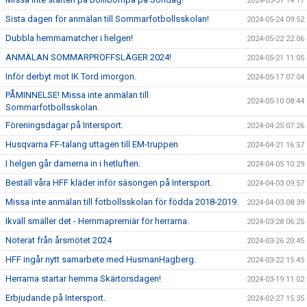
2024-05-31 14:17
Sista dagen för anmälan till Sommarfotbollsskolan!
2024-05-24 09:52
Dubbla hemmamatcher i helgen!
2024-05-22 22:06
ANMÄLAN SOMMARPROFFSLÄGER 2024!
2024-05-21 11:05
Inför derbyt mot IK Tord imorgon.
2024-05-17 07:04
PÅMINNELSE! Missa inte anmälan till
2024-05-10 08:44
Sommarfotbollsskolan.
Föreningsdagar på Intersport.
2024-04-25 07:26
Husqvarna FF-talang uttagen till EM-truppen
2024-04-21 16:57
I helgen går damerna in i hetluften.
2024-04-05 10:29
Beställ våra HFF kläder inför säsongen på Intersport.
2024-04-03 09:57
Missa inte anmälan till fotbollsskolan för födda 2018-2019.
2024-04-03 08:39
Ikväll smäller det - Hemmapremiär för herrarna.
2024-03-28 06:25
Noterat från årsmötet 2024
2024-03-26 20:45
HFF ingår nytt samarbete med HusmanHagberg.
2024-03-22 15:45
Herrarna startar hemma Skärtorsdagen!
2024-03-19 11:02
Erbjudande på Intersport.
2024-02-27 15:35