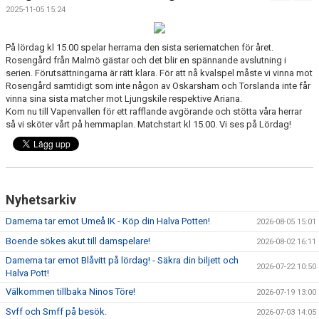
FÖRENINGSKALENDER
2025-11-05 15:24
BILDGALLERI
På lördag kl 15.00 spelar herrarna den sista seriematchen för året.
Rosengård från Malmö gästar och det blir en spännande avslutning i
DOKUMENT
serien. Förutsättningarna är rätt klara. För att nå kvalspel måste vi vinna mot
Rosengård samtidigt som inte någon av Oskarsham och Torslanda inte får
vinna sina sista matcher mot Ljungskile respektive Ariana.
FÖRENINGENS MATCHER
Kom nu till Vapenvallen för ett rafflande avgörande och stötta våra herrar
så vi sköter vårt på hemmaplan. Matchstart kl 15.00. Vi ses på Lördag!
SPONSORER
INTERSPORT
ISSA ISKANDERS MINNESFOND
Nyhetsarkiv
Damerna tar emot Umeå IK - Köp din Halva Potten!
BOKA DIN HEMMAVINSTLOTT SMIDIGT HÄR
2026-08-05 15:01
Boende sökes akut till damspelare!
2026-08-02 16:11
BÖRJA SPELA FOTBOLL I HUSQVARNA FF
Damerna tar emot Blåvitt på lördag! - Säkra din biljett och
2026-07-22 10:50
Halva Pott!
BLÅ TRÅDEN
Välkommen tillbaka Ninos Töre!
2026-07-19 13:00
Svff och Smff på besök.
HFF´S VÄRDEGRUND
2026-07-03 14:05