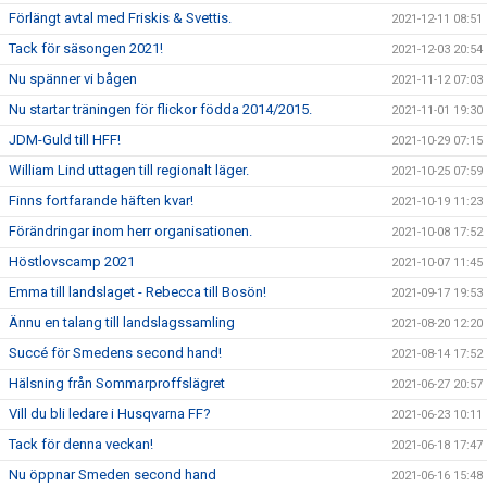
Förlängt avtal med Friskis & Svettis.
2021-12-11 08:51
Tack för säsongen 2021!
2021-12-03 20:54
Nu spänner vi bågen
2021-11-12 07:03
Nu startar träningen för flickor födda 2014/2015.
2021-11-01 19:30
JDM-Guld till HFF!
2021-10-29 07:15
William Lind uttagen till regionalt läger.
2021-10-25 07:59
Finns fortfarande häften kvar!
2021-10-19 11:23
Förändringar inom herr organisationen.
2021-10-08 17:52
Höstlovscamp 2021
2021-10-07 11:45
Emma till landslaget - Rebecca till Bosön!
2021-09-17 19:53
Ännu en talang till landslagssamling
2021-08-20 12:20
Succé för Smedens second hand!
2021-08-14 17:52
Hälsning från Sommarproffslägret
2021-06-27 20:57
Vill du bli ledare i Husqvarna FF?
2021-06-23 10:11
Tack för denna veckan!
2021-06-18 17:47
Nu öppnar Smeden second hand
2021-06-16 15:48