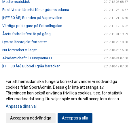
Medlemsutskick
2017-12-06 08:57
Positivt och lärorikt för ungdomsledarna.
2017-11-25 16:37
[HFF 30 ÅR] Branden på Vapenvallen
2017-11-21 16:30
Värdiga pristagare på Fotbollsgalan
2017-11-12 16:02
Årets fotbollsfest är på gång
2017-11-01 19:59
Lyckat läsprojekt fortsätter
2017-10-29 10:00
Nu förstärker vi laget
2017-10-26 16:30
Akademichef till Husqvarna FF
2017-10-24 07:00
[HFF 30 ÅR] Bubbel i gråa baracker
2017-10-12 07:00
[HFF 30 år.] Möt pojklagsspelaren som blev elitdomare.
2017-10-08 08:00
För att hemsidan ska fungera korrekt använder vi nödvändiga
Förstärkning av ledarstaben
2017-09-29 17:00
cookies från SportAdmin. Dessa går inte att stänga av.
Cupfinal tisdagen den 26/9.
2017-09-25 10:55
Föreningen kan också använda frivilliga cookies, t.ex. för statistik
SUPPORTERRESA 7 OKTOBER UTSIKTENS BK
eller marknadsföring. Du väljer själv om du vill acceptera dessa.
2017-09-19 11:31
Anpassa dina val
Minnescermoni för Issa på lördag
2017-08-24 08:21
Idag begravdes Issa Iskander
2017-08-17 17:00
Acceptera nödvändiga
Acceptera alla
Minnesstund idag på Restaurang Kniv & gaffel
2017-08-15 14:57