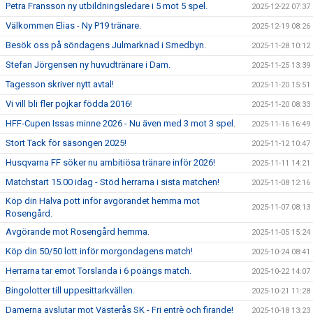
Petra Fransson ny utbildningsledare i 5 mot 5 spel.
2025-12-22 07:37
Välkommen Elias - Ny P19 tränare.
2025-12-19 08:26
Besök oss på söndagens Julmarknad i Smedbyn.
2025-11-28 10:12
Stefan Jörgensen ny huvudtränare i Dam.
2025-11-25 13:39
Tagesson skriver nytt avtal!
2025-11-20 15:51
Vi vill bli fler pojkar födda 2016!
2025-11-20 08:33
HFF-Cupen Issas minne 2026 - Nu även med 3 mot 3 spel.
2025-11-16 16:49
Stort Tack för säsongen 2025!
2025-11-12 10:47
Husqvarna FF söker nu ambitiösa tränare inför 2026!
2025-11-11 14:21
Matchstart 15.00 idag - Stöd herrarna i sista matchen!
2025-11-08 12:16
Köp din Halva pott inför avgörandet hemma mot
2025-11-07 08:13
Rosengård.
Avgörande mot Rosengård hemma.
2025-11-05 15:24
Köp din 50/50 lott inför morgondagens match!
2025-10-24 08:41
Herrarna tar emot Torslanda i 6 poängs match.
2025-10-22 14:07
Bingolotter till uppesittarkvällen.
2025-10-21 11:28
Damerna avslutar mot Västerås SK - Fri entrè och firande!
2025-10-18 13:23