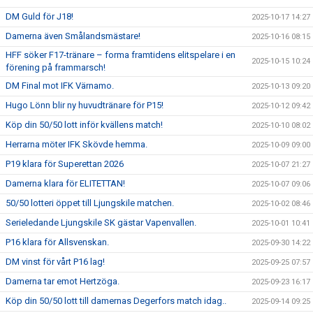
DM Guld för J18!
2025-10-17 14:27
Damerna även Smålandsmästare!
2025-10-16 08:15
HFF söker F17-tränare – forma framtidens elitspelare i en
2025-10-15 10:24
förening på frammarsch!
DM Final mot IFK Värnamo.
2025-10-13 09:20
Hugo Lönn blir ny huvudtränare för P15!
2025-10-12 09:42
Köp din 50/50 lott inför kvällens match!
2025-10-10 08:02
Herrarna möter IFK Skövde hemma.
2025-10-09 09:00
P19 klara för Superettan 2026
2025-10-07 21:27
Damerna klara för ELITETTAN!
2025-10-07 09:06
50/50 lotteri öppet till Ljungskile matchen.
2025-10-02 08:46
Serieledande Ljungskile SK gästar Vapenvallen.
2025-10-01 10:41
P16 klara för Allsvenskan.
2025-09-30 14:22
DM vinst för vårt P16 lag!
2025-09-25 07:57
Damerna tar emot Hertzöga.
2025-09-23 16:17
Köp din 50/50 lott till damernas Degerfors match idag..
2025-09-14 09:25