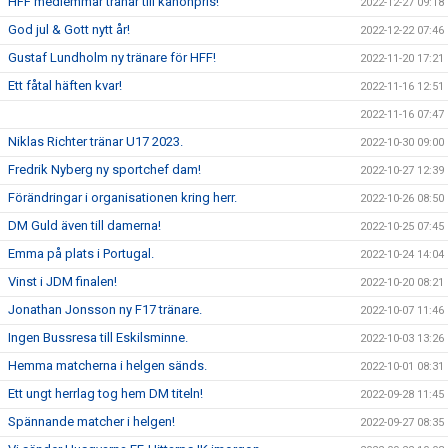
HFF medlemmar tränar till kanonpris!
2022-12-27 09:18
God jul & Gott nytt år!
2022-12-22 07:46
Gustaf Lundholm ny tränare för HFF!
2022-11-20 17:21
Ett fåtal häften kvar!
2022-11-16 12:51
2022-11-16 07:47
Niklas Richter tränar U17 2023.
2022-10-30 09:00
Fredrik Nyberg ny sportchef dam!
2022-10-27 12:39
Förändringar i organisationen kring herr.
2022-10-26 08:50
DM Guld även till damerna!
2022-10-25 07:45
Emma på plats i Portugal.
2022-10-24 14:04
Vinst i JDM finalen!
2022-10-20 08:21
Jonathan Jonsson ny F17 tränare.
2022-10-07 11:46
Ingen Bussresa till Eskilsminne.
2022-10-03 13:26
Hemma matcherna i helgen sänds.
2022-10-01 08:31
Ett ungt herrlag tog hem DM titeln!
2022-09-28 11:45
Spännande matcher i helgen!
2022-09-27 08:35