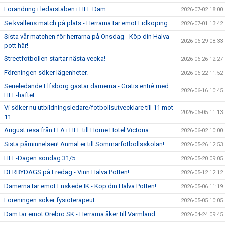
Förändring i ledarstaben i HFF Dam
2026-07-02 18:00
"VAPENDRAGARE 2026"
Se kvällens match på plats - Herrarna tar emot Lidköping
2026-07-01 13:42
Sista vår matchen för herrarna på Onsdag - Köp din Halva
FRITIDSKORTET/AVGIFTER
2026-06-29 08:33
pott här!
Streetfotbollen startar nästa vecka!
2026-06-26 12:27
Föreningen söker lägenheter.
2026-06-22 11:52
Serieledande Elfsborg gästar damerna - Gratis entrè med
2026-06-16 10:45
HFF-häftet.
Vi söker nu utbildningsledare/fotbollsutvecklare till 11 mot
2026-06-05 11:13
11.
August resa från FFA i HFF till Home Hotel Victoria.
2026-06-02 10:00
Sista påminnelsen! Anmäl er till Sommarfotbollsskolan!
2026-05-26 12:53
HFF-Dagen söndag 31/5
2026-05-20 09:05
DERBYDAGS på Fredag - Vinn Halva Potten!
2026-05-12 12:12
Damerna tar emot Enskede IK - Köp din Halva Potten!
2026-05-06 11:19
Föreningen söker fysioterapeut.
2026-05-05 10:05
Dam tar emot Örebro SK - Herrarna åker till Värmland.
2026-04-24 09:45