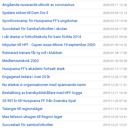
Angående nuvarande utbrott av coronavirus
2020-03-11 15:36
Spelare sökes till Dam Div-3
2020-03-09 12:14
Sportlovscamp för Husqvarna FF’s ungdomar
2020-02-19 13:09
Succéstart för Sambafotbollen i skolan
2020-02-04 17:00
I vår startar vi fotbollsskola för barn födda 2014
2020-02-01 09:00
Inbjudan till HFF - Cupen Issas Minne 19 september 2020
2020-01-30 14:25
Rutinerad tränare får ny roll i klubben
2020-01-28 17:00
Medlemsutskick 2020
2020-01-20 09:28
Husqvarna FF’s akademi fortsatt stark
2020-01-15 17:00
Engagerad ledare i över 20 år
2019-12-26 17:00
Nu stärker vi organisationen med spännande namn
2019-12-20 11:41
Beställning av benskyddshållare med HFF-logga
2019-12-11 16:30
55 997 kr till Husqvarna FF från Svenska Spel
2019-11-20 07:56
Talanger till regionsläger
2019-11-14 10:36
Max Nilsson uttagen till Region läger
2019-10-29 10:41
Succestart för sambafotbollen
2019-10-27 15:07