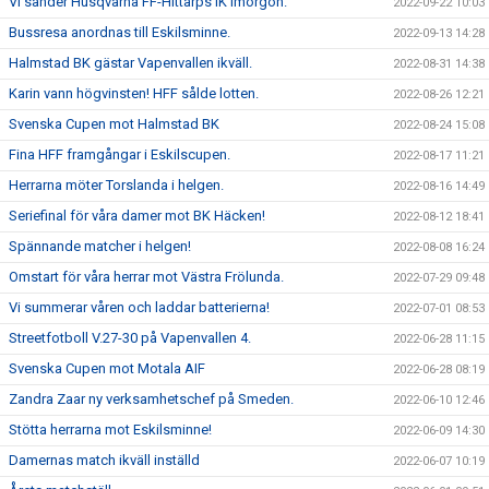
Vi sänder Husqvarna FF-Hittarps IK imorgon.
2022-09-22 10:03
Bussresa anordnas till Eskilsminne.
2022-09-13 14:28
Halmstad BK gästar Vapenvallen ikväll.
2022-08-31 14:38
Karin vann högvinsten! HFF sålde lotten.
2022-08-26 12:21
Svenska Cupen mot Halmstad BK
2022-08-24 15:08
Fina HFF framgångar i Eskilscupen.
2022-08-17 11:21
Herrarna möter Torslanda i helgen.
2022-08-16 14:49
Seriefinal för våra damer mot BK Häcken!
2022-08-12 18:41
Spännande matcher i helgen!
2022-08-08 16:24
Omstart för våra herrar mot Västra Frölunda.
2022-07-29 09:48
Vi summerar våren och laddar batterierna!
2022-07-01 08:53
Streetfotboll V.27-30 på Vapenvallen 4.
2022-06-28 11:15
Svenska Cupen mot Motala AIF
2022-06-28 08:19
Zandra Zaar ny verksamhetschef på Smeden.
2022-06-10 12:46
Stötta herrarna mot Eskilsminne!
2022-06-09 14:30
Damernas match ikväll inställd
2022-06-07 10:19