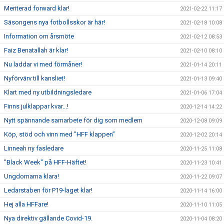
Meriterad forward klar!
2021-02-22 11:17
Säsongens nya fotbollsskor är här!
2021-02-18 10:08
Information om årsmöte
2021-02-12 08:53
Faiz Benatallah är klar!
2021-02-10 08:10
Nu laddar vi med förmåner!
2021-01-14 20:11
Nyförvärv till kansliet!
2021-01-13 09:40
Klart med ny utbildningsledare
2021-01-06 17:04
Finns julklappar kvar...!
2020-12-14 14:22
Nytt spännande samarbete för dig som medlem
2020-12-08 09:09
Köp, stöd och vinn med ”HFF klappen”
2020-12-02 20:14
Linneah ny fasledare
2020-11-25 11:08
"Black Week" på HFF-Häftet!
2020-11-23 10:41
Ungdomarna klara!
2020-11-22 09:07
Ledarstaben för P19-laget klar!
2020-11-14 16:00
Hej alla HFFare!
2020-11-10 11:05
Nya direktiv gällande Covid-19.
2020-11-04 08:20