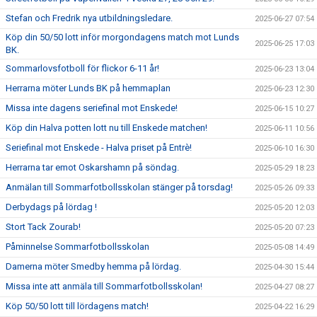
Stefan och Fredrik nya utbildningsledare.
2025-06-27 07:54
Köp din 50/50 lott inför morgondagens match mot Lunds
2025-06-25 17:03
BK.
Sommarlovsfotboll för flickor 6-11 år!
2025-06-23 13:04
Herrarna möter Lunds BK på hemmaplan
2025-06-23 12:30
Missa inte dagens seriefinal mot Enskede!
2025-06-15 10:27
Köp din Halva potten lott nu till Enskede matchen!
2025-06-11 10:56
Seriefinal mot Enskede - Halva priset på Entrè!
2025-06-10 16:30
Herrarna tar emot Oskarshamn på söndag.
2025-05-29 18:23
Anmälan till Sommarfotbollsskolan stänger på torsdag!
2025-05-26 09:33
Derbydags på lördag !
2025-05-20 12:03
Stort Tack Zourab!
2025-05-20 07:23
Påminnelse Sommarfotbollsskolan
2025-05-08 14:49
Damerna möter Smedby hemma på lördag.
2025-04-30 15:44
Missa inte att anmäla till Sommarfotbollsskolan!
2025-04-27 08:27
Köp 50/50 lott till lördagens match!
2025-04-22 16:29