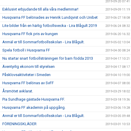
2019-09-20 07:41
Exklusivt erbjudande till alla våra medlemmar!
2019-09-09 11:19
Husqvarna FF belönades av Henrik Lundqvist och Unibet
2019-06-27 18:08
Lite bilder från en härlig fotbollsvecka - Lira Blågult 2019
2019-06-24 08:32
Husqvarna FF fick pris av kungen
2019-06-20 16:32
Anmäl er till Sommarfotbollsskolan - Lira Blågult.
2019-05-02 13:04
Spela fotboll i Husqvarna FF
2019-04-30 08:24
Nu startar snart fotbollsträningen för barn födda 2013
2019-04-17 10:21
Äventyrlig ekonom till styrelsen
2019-04-17 08:17
Påsklovsaktiviteter i Smeden
2019-04-10 19:00
Husqvarna FF belönas av SvFF
2019-04-07 08:00
Årsmötet avklarat.
2019-03-29 18:02
Pia Sundhage gästade Husqvarna FF.
2019-03-18 19:36
Husqvarna FF akademin på uppgång.
2019-03-06 19:28
Anmäl er till Sommarfotbollsskolan - Lira Blågult.
2019-03-05 09:48
FÖRENINGSKLÄDER
2019-03-01 10:53