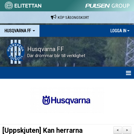
KÖP SÄSONGSKORT
HUSQVARNA FF
LOGGA IN
Husqvarna FF
Där drömmar blir till verklighet
HEM
NYHETER
VAPENVALLEN
SÄSONGSKORT OCH MATCHBILJETTER.
[Uppskjuten] Kan herrarna
<
>