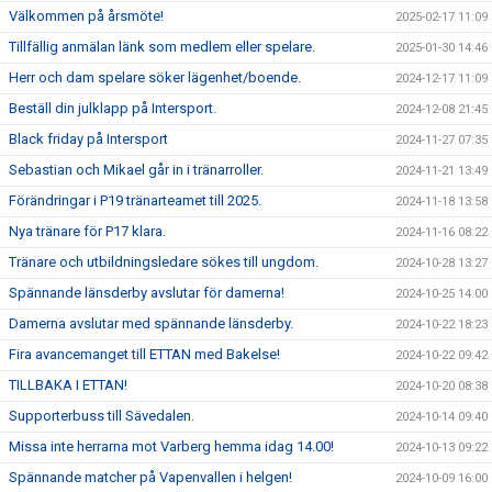
Välkommen på årsmöte!
2025-02-17 11:09
Tillfällig anmälan länk som medlem eller spelare.
2025-01-30 14:46
Herr och dam spelare söker lägenhet/boende.
2024-12-17 11:09
Beställ din julklapp på Intersport.
2024-12-08 21:45
Black friday på Intersport
2024-11-27 07:35
Sebastian och Mikael går in i tränarroller.
2024-11-21 13:49
Förändringar i P19 tränarteamet till 2025.
2024-11-18 13:58
Nya tränare för P17 klara.
2024-11-16 08:22
Tränare och utbildningsledare sökes till ungdom.
2024-10-28 13:27
Spännande länsderby avslutar för damerna!
2024-10-25 14:00
Damerna avslutar med spännande länsderby.
2024-10-22 18:23
Fira avancemanget till ETTAN med Bakelse!
2024-10-22 09:42
TILLBAKA I ETTAN!
2024-10-20 08:38
Supporterbuss till Sävedalen.
2024-10-14 09:40
Missa inte herrarna mot Varberg hemma idag 14.00!
2024-10-13 09:22
Spännande matcher på Vapenvallen i helgen!
2024-10-09 16:00