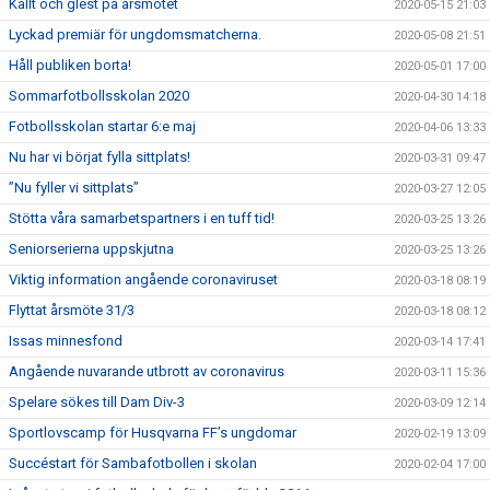
Kallt och glest på årsmötet
2020-05-15 21:03
Lyckad premiär för ungdomsmatcherna.
2020-05-08 21:51
Håll publiken borta!
2020-05-01 17:00
Sommarfotbollsskolan 2020
2020-04-30 14:18
Fotbollsskolan startar 6:e maj
2020-04-06 13:33
Nu har vi börjat fylla sittplats!
2020-03-31 09:47
”Nu fyller vi sittplats”
2020-03-27 12:05
Stötta våra samarbetspartners i en tuff tid!
2020-03-25 13:26
Seniorserierna uppskjutna
2020-03-25 13:26
Viktig information angående coronaviruset
2020-03-18 08:19
Flyttat årsmöte 31/3
2020-03-18 08:12
Issas minnesfond
2020-03-14 17:41
Angående nuvarande utbrott av coronavirus
2020-03-11 15:36
Spelare sökes till Dam Div-3
2020-03-09 12:14
Sportlovscamp för Husqvarna FF’s ungdomar
2020-02-19 13:09
Succéstart för Sambafotbollen i skolan
2020-02-04 17:00