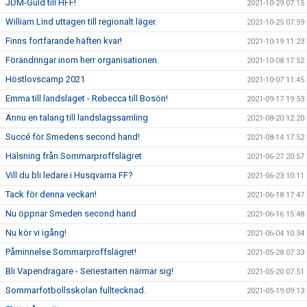
JDM-Guld till HFF!
2021-10-29 07:15
William Lind uttagen till regionalt läger.
2021-10-25 07:59
Finns fortfarande häften kvar!
2021-10-19 11:23
Förändringar inom herr organisationen.
2021-10-08 17:52
Höstlovscamp 2021
2021-10-07 11:45
Emma till landslaget - Rebecca till Bosön!
2021-09-17 19:53
Ännu en talang till landslagssamling
2021-08-20 12:20
Succé för Smedens second hand!
2021-08-14 17:52
Hälsning från Sommarproffslägret
2021-06-27 20:57
Vill du bli ledare i Husqvarna FF?
2021-06-23 10:11
Tack för denna veckan!
2021-06-18 17:47
Nu öppnar Smeden second hand
2021-06-16 15:48
Nu kör vi igång!
2021-06-04 10:34
Påminnelse Sommarproffslägret!
2021-05-28 07:33
Bli Vapendragare - Seriestarten närmar sig!
2021-05-20 07:51
Sommarfotbollsskolan fulltecknad.
2021-05-19 09:13