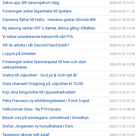
Säkra upp ditt säsongskort idag
2026-02-10 14:51
Föreningen söker lägenheter till spelare.
2026-02-03 11:30
Damerna flyttar till Habo - Herrarna gästar Skövde AIK
2026-01-30 09:30
Ny säsong väntar HFF`s damer, denna gång i Elitettan.
2026-01-28 13:48
Vi söker assisterande tränare till vårt P16.
2026-01-22 10:19
Vill du arbeta i vår Second hand butik?
2026-01-21 09:42
Loppis på Smeden.
2026-01-07 15:06
Föreningen söker fysioterapeut till herr och dam
2026-01-06 13:38
verksamheten.
Grattis till Julpotten! - God jul & Gott nytt år!
2025-12-24 10:05
Sista chansen! Dragning på Julpotten kl 10.00!
2025-12-24 09:00
Köp dina bingolotter till Uppesittarkvällen!
2025-12-22 21:12
Petra Fransson ny utbildningsledare i 5 mot 5 spel.
2025-12-22 07:37
Välkommen Elias - Ny P19 tränare.
2025-12-19 08:26
Besök oss på söndagens Julmarknad i Smedbyn.
2025-11-28 10:12
Stefan Jörgensen ny huvudtränare i Dam.
2025-11-25 13:39
Tagesson skriver nytt avtal!
2025-11-20 15:51