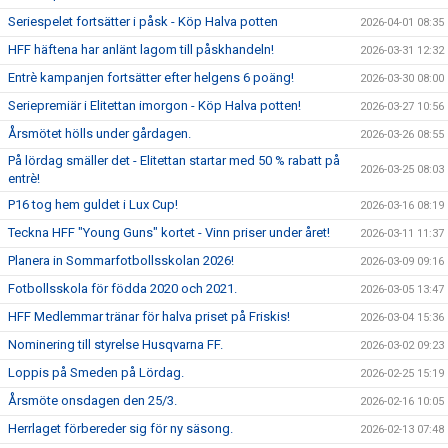
Seriespelet fortsätter i påsk - Köp Halva potten
2026-04-01 08:35
HFF häftena har anlänt lagom till påskhandeln!
2026-03-31 12:32
Entrè kampanjen fortsätter efter helgens 6 poäng!
2026-03-30 08:00
Seriepremiär i Elitettan imorgon - Köp Halva potten!
2026-03-27 10:56
Årsmötet hölls under gårdagen.
2026-03-26 08:55
På lördag smäller det - Elitettan startar med 50 % rabatt på
2026-03-25 08:03
entrè!
P16 tog hem guldet i Lux Cup!
2026-03-16 08:19
Teckna HFF "Young Guns" kortet - Vinn priser under året!
2026-03-11 11:37
Planera in Sommarfotbollsskolan 2026!
2026-03-09 09:16
Fotbollsskola för födda 2020 och 2021.
2026-03-05 13:47
HFF Medlemmar tränar för halva priset på Friskis!
2026-03-04 15:36
Nominering till styrelse Husqvarna FF.
2026-03-02 09:23
Loppis på Smeden på Lördag.
2026-02-25 15:19
Årsmöte onsdagen den 25/3.
2026-02-16 10:05
Herrlaget förbereder sig för ny säsong.
2026-02-13 07:48