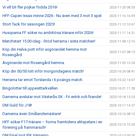
Vi vill bli fler pojkar födda 2016!
2025-11-20 08:33
HFF-Cupen Issas minne 2026 - Nu även med 3 mot 3 spel.
2025-11-16 16:49
Stort Tack för säsongen 2025!
2025-11-12 10:47
Husqvarna FF söker nu ambitiösa tränare inför 2026!
2025-11-11 14:21
Matchstart 15.00 idag - Stöd herrarna i sista matchen!
2025-11-08 12:16
Köp din Halva pott inför avgörandet hemma mot
2025-11-07 08:13
Rosengård.
Avgörande mot Rosengård hemma.
2025-11-05 15:24
Köp din 50/50 lott inför morgondagens match!
2025-10-24 08:41
Herrarna tar emot Torslanda i 6 poängs match.
2025-10-22 14:07
Bingolotter till uppesittarkvällen.
2025-10-21 11:28
Damerna avslutar mot Västerås SK - Fri entrè och firande!
2025-10-18 13:23
DM Guld för J18!
2025-10-17 14:27
Damerna även Smålandsmästare!
2025-10-16 08:15
HFF söker F17-tränare – forma framtidens elitspelare i en
2025-10-15 10:24
förening på frammarsch!
DM Final mot IFK Värnamo.
2025-10-13 09:20