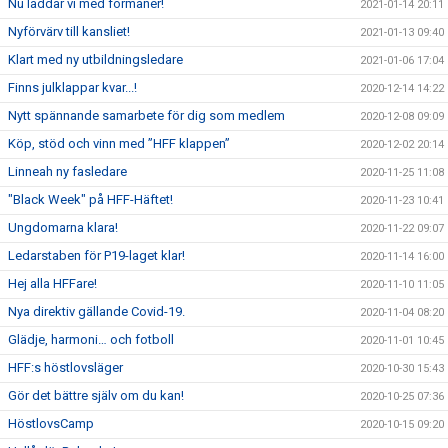
Nu laddar vi med förmåner!
2021-01-14 20:11
Nyförvärv till kansliet!
2021-01-13 09:40
Klart med ny utbildningsledare
2021-01-06 17:04
Finns julklappar kvar...!
2020-12-14 14:22
Nytt spännande samarbete för dig som medlem
2020-12-08 09:09
Köp, stöd och vinn med ”HFF klappen”
2020-12-02 20:14
Linneah ny fasledare
2020-11-25 11:08
"Black Week" på HFF-Häftet!
2020-11-23 10:41
Ungdomarna klara!
2020-11-22 09:07
Ledarstaben för P19-laget klar!
2020-11-14 16:00
Hej alla HFFare!
2020-11-10 11:05
Nya direktiv gällande Covid-19.
2020-11-04 08:20
Glädje, harmoni… och fotboll
2020-11-01 10:45
HFF:s höstlovsläger
2020-10-30 15:43
Gör det bättre själv om du kan!
2020-10-25 07:36
HöstlovsCamp
2020-10-15 09:20