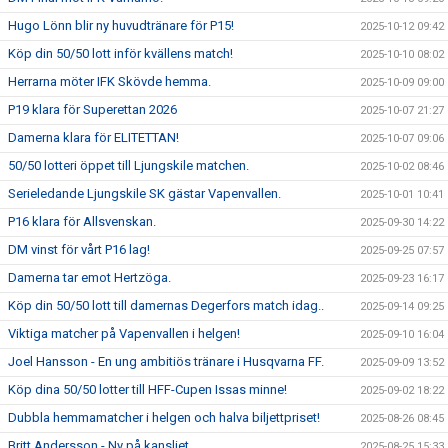
Hugo Lönn blir ny huvudtränare för P15!
2025-10-12 09:42
Köp din 50/50 lott inför kvällens match!
2025-10-10 08:02
Herrarna möter IFK Skövde hemma.
2025-10-09 09:00
P19 klara för Superettan 2026
2025-10-07 21:27
Damerna klara för ELITETTAN!
2025-10-07 09:06
50/50 lotteri öppet till Ljungskile matchen.
2025-10-02 08:46
Serieledande Ljungskile SK gästar Vapenvallen.
2025-10-01 10:41
P16 klara för Allsvenskan.
2025-09-30 14:22
DM vinst för vårt P16 lag!
2025-09-25 07:57
Damerna tar emot Hertzöga.
2025-09-23 16:17
Köp din 50/50 lott till damernas Degerfors match idag..
2025-09-14 09:25
Viktiga matcher på Vapenvallen i helgen!
2025-09-10 16:04
Joel Hansson - En ung ambitiös tränare i Husqvarna FF.
2025-09-09 13:52
Köp dina 50/50 lotter till HFF-Cupen Issas minne!
2025-09-02 18:22
Dubbla hemmamatcher i helgen och halva biljettpriset!
2025-08-26 08:45
Britt Andersson - Ny på kansliet.
2025-08-25 15:33