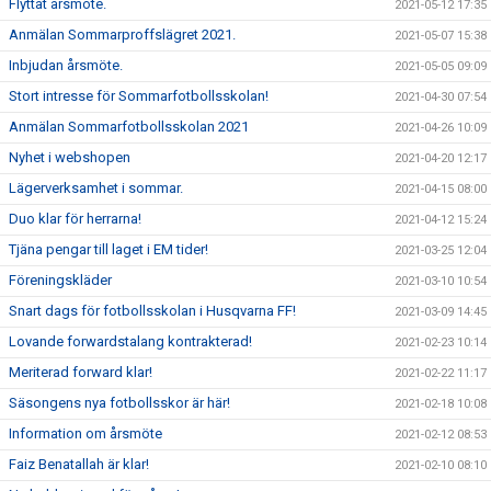
Flyttat årsmöte.
2021-05-12 17:35
Anmälan Sommarproffslägret 2021.
2021-05-07 15:38
Inbjudan årsmöte.
2021-05-05 09:09
Stort intresse för Sommarfotbollsskolan!
2021-04-30 07:54
Anmälan Sommarfotbollsskolan 2021
2021-04-26 10:09
Nyhet i webshopen
2021-04-20 12:17
Lägerverksamhet i sommar.
2021-04-15 08:00
Duo klar för herrarna!
2021-04-12 15:24
Tjäna pengar till laget i EM tider!
2021-03-25 12:04
Föreningskläder
2021-03-10 10:54
Snart dags för fotbollsskolan i Husqvarna FF!
2021-03-09 14:45
Lovande forwardstalang kontrakterad!
2021-02-23 10:14
Meriterad forward klar!
2021-02-22 11:17
Säsongens nya fotbollsskor är här!
2021-02-18 10:08
Information om årsmöte
2021-02-12 08:53
Faiz Benatallah är klar!
2021-02-10 08:10