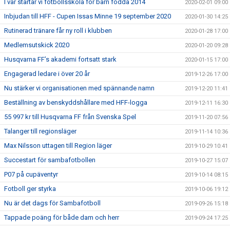
I vår startar vi fotbollsskola för barn födda 2014
2020-02-01 09:00
Inbjudan till HFF - Cupen Issas Minne 19 september 2020
2020-01-30 14:25
Rutinerad tränare får ny roll i klubben
2020-01-28 17:00
Medlemsutskick 2020
2020-01-20 09:28
Husqvarna FF’s akademi fortsatt stark
2020-01-15 17:00
Engagerad ledare i över 20 år
2019-12-26 17:00
Nu stärker vi organisationen med spännande namn
2019-12-20 11:41
Beställning av benskyddshållare med HFF-logga
2019-12-11 16:30
55 997 kr till Husqvarna FF från Svenska Spel
2019-11-20 07:56
Talanger till regionsläger
2019-11-14 10:36
Max Nilsson uttagen till Region läger
2019-10-29 10:41
Succestart för sambafotbollen
2019-10-27 15:07
P07 på cupäventyr
2019-10-14 08:15
Fotboll ger styrka
2019-10-06 19:12
Nu är det dags för Sambafotboll
2019-09-26 15:18
Tappade poäng för både dam och herr
2019-09-24 17:25