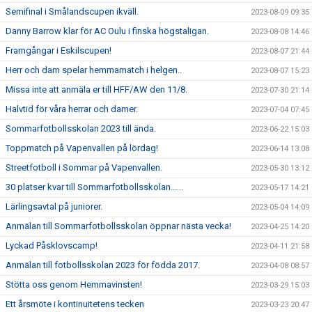
Semifinal i Smålandscupen ikväll.
2023-08-09 09:35
Danny Barrow klar för AC Oulu i finska högstaligan.
2023-08-08 14:46
Framgångar i Eskilscupen!
2023-08-07 21:44
Herr och dam spelar hemmamatch i helgen..
2023-08-07 15:23
Missa inte att anmäla er till HFF/AW den 11/8.
2023-07-30 21:14
Halvtid för våra herrar och damer.
2023-07-04 07:45
Sommarfotbollsskolan 2023 till ända.
2023-06-22 15:03
Toppmatch på Vapenvallen på lördag!
2023-06-14 13:08
Streetfotboll i Sommar på Vapenvallen.
2023-05-30 13:12
30 platser kvar till Sommarfotbollsskolan......
2023-05-17 14:21
Lärlingsavtal på juniorer.
2023-05-04 14:09
Anmälan till Sommarfotbollsskolan öppnar nästa vecka!
2023-04-25 14:20
Lyckad Påsklovscamp!
2023-04-11 21:58
Anmälan till fotbollsskolan 2023 för födda 2017.
2023-04-08 08:57
Stötta oss genom Hemmavinsten!
2023-03-29 15:03
Ett årsmöte i kontinuitetens tecken
2023-03-23 20:47