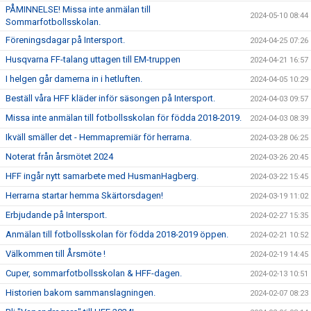
PÅMINNELSE! Missa inte anmälan till
2024-05-10 08:44
Sommarfotbollsskolan.
Föreningsdagar på Intersport.
2024-04-25 07:26
Husqvarna FF-talang uttagen till EM-truppen
2024-04-21 16:57
I helgen går damerna in i hetluften.
2024-04-05 10:29
Beställ våra HFF kläder inför säsongen på Intersport.
2024-04-03 09:57
Missa inte anmälan till fotbollsskolan för födda 2018-2019.
2024-04-03 08:39
Ikväll smäller det - Hemmapremiär för herrarna.
2024-03-28 06:25
Noterat från årsmötet 2024
2024-03-26 20:45
HFF ingår nytt samarbete med HusmanHagberg.
2024-03-22 15:45
Herrarna startar hemma Skärtorsdagen!
2024-03-19 11:02
Erbjudande på Intersport.
2024-02-27 15:35
Anmälan till fotbollsskolan för födda 2018-2019 öppen.
2024-02-21 10:52
Välkommen till Årsmöte !
2024-02-19 14:45
Cuper, sommarfotbollsskolan & HFF-dagen.
2024-02-13 10:51
Historien bakom sammanslagningen.
2024-02-07 08:23