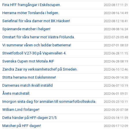
Fina HFF framgångar i Eskilscupen.
2022-08-17 11:21
Herrarna möter Torslanda i helgen.
2022-08-16 14:49
Seriefinal för våra damer mot BK Häcken!
2022-08-12 18:41
Spännande matcher i helgen!
2022-08-08 16:24
Omstart för våra herrar mot Västra Frölunda.
2022-07-29 09:48
Vi summerar våren och laddar batterierna!
2022-07-01 08:53
Streetfotboll V.27-30 på Vapenvallen 4.
2022-06-28 11:15
Svenska Cupen mot Motala AIF
2022-06-28 08:19
Zandra Zaar ny verksamhetschef på Smeden.
2022-06-10 12:46
Stötta herrarna mot Eskilsminne!
2022-06-09 14:30
Damernas match ikväll inställd
2022-06-07 10:19
Årets matchställ.
2022-06-01 09:51
Imorgon sista dag för anmälan till sommarfotbollsskola.
2022-05-23 10:11
William Lind förlänger!
2022-05-20 07:58
Detta händer på HFF-dagen 21/5
2022-05-18 11:59
Matcher på HFF dagen!
2022-05-17 12:09