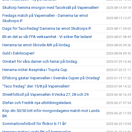
Skultorp hemma imorgon med Tacokväll på Vapenvallen!
2025-08-14 09:18
Fredags match på Vapenvallen - Damerna tar emot
2025-08-13 12:07
Skultorps IF.
Dags för Tacofredag! Damerna tar emot Skultorps IF.
2025-08-11 09:05
Bli en del av vår FFA verksamhet - Vi söker fler ledare!
2025-08-07 08:49
Herrarna tar emot Skövde AIK på lördag.
2025-08-05 09:26
Guld i Eskilscupen!
2025-08-04 09:32
Omstart för våra damer och herrar på lördag.
2025-07-29 10:44
Herrarna möter Assyriska i Toyota Cup.
2025-07-23 21:17
Elfsborg gästar Vapenvallen i Svenska Cupen på Onsdag!
2025-07-19 17:22
"Taco fredag" den 15/8 på Vapenvallen!
2025-07-04 14:52
Streetfotboll på Vapenvallen 4 Vecka 27, 28 och 29.
2025-06-30 16:29
Stefan och Fredrik nya utbildningsledare.
2025-06-27 07:54
Köp din 50/50 lott inför morgondagens match mot Lunds
2025-06-25 17:03
BK.
Sommarlovsfotboll för flickor 6-11 år!
2025-06-23 13:04
Herrarna möter Lunds BK på hemmaplan