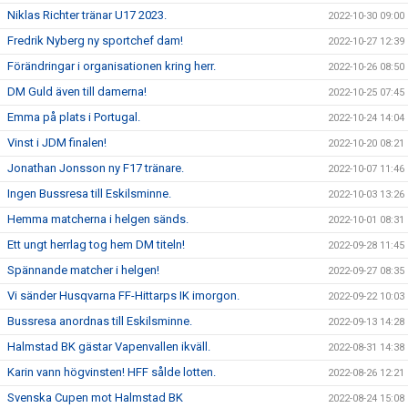
Niklas Richter tränar U17 2023.
2022-10-30 09:00
Fredrik Nyberg ny sportchef dam!
2022-10-27 12:39
Förändringar i organisationen kring herr.
2022-10-26 08:50
DM Guld även till damerna!
2022-10-25 07:45
Emma på plats i Portugal.
2022-10-24 14:04
Vinst i JDM finalen!
2022-10-20 08:21
Jonathan Jonsson ny F17 tränare.
2022-10-07 11:46
Ingen Bussresa till Eskilsminne.
2022-10-03 13:26
Hemma matcherna i helgen sänds.
2022-10-01 08:31
Ett ungt herrlag tog hem DM titeln!
2022-09-28 11:45
Spännande matcher i helgen!
2022-09-27 08:35
Vi sänder Husqvarna FF-Hittarps IK imorgon.
2022-09-22 10:03
Bussresa anordnas till Eskilsminne.
2022-09-13 14:28
Halmstad BK gästar Vapenvallen ikväll.
2022-08-31 14:38
Karin vann högvinsten! HFF sålde lotten.
2022-08-26 12:21
Svenska Cupen mot Halmstad BK
2022-08-24 15:08