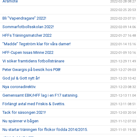
Årsmöte
2022-02-28 08:27
2022-02-25 20:53
Bli ”Vapendragare” 2022!
2022-02-23 07:51
Sommarfotbollsskolan 2022!
2022-02-09 14:06
HFFs Träningsmatcher 2022
2022-01-27 16:48
”Madde” Tegström klar för våra damer!
2022-01-14 15:16
HFF-Cupen Issas Minne 2022
2022-01-09 10:16
Vi söker framtidens fotbollstränare
2021-12-29 11:49
Peter Gwargis på besök hos P08!
2021-12-27 09:03
God jul & Gott nytt år!
2021-12-23 10:42
Nya coronadirektiv.
2021-12-23 08:32
Gemensamt EBK/HFF lag i en F17 satsning.
2021-12-13 11:04
Förlängt avtal med Friskis & Svettis.
2021-12-11 08:51
Tack för säsongen 2021!
2021-12-03 20:54
Nu spänner vi bågen
2021-11-12 07:03
Nu startar träningen för flickor födda 2014/2015.
2021-11-01 19:30