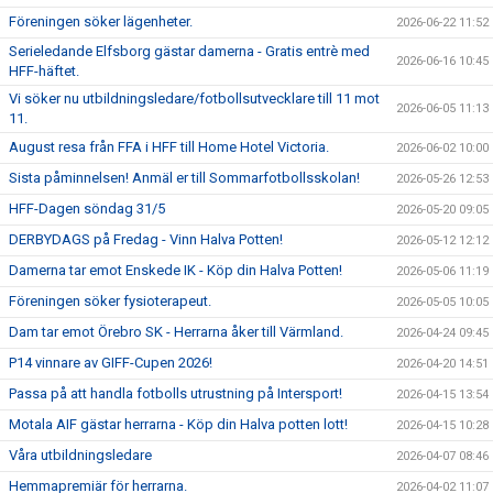
Föreningen söker lägenheter.
2026-06-22 11:52
Serieledande Elfsborg gästar damerna - Gratis entrè med
2026-06-16 10:45
HFF-häftet.
Vi söker nu utbildningsledare/fotbollsutvecklare till 11 mot
2026-06-05 11:13
11.
August resa från FFA i HFF till Home Hotel Victoria.
2026-06-02 10:00
Sista påminnelsen! Anmäl er till Sommarfotbollsskolan!
2026-05-26 12:53
HFF-Dagen söndag 31/5
2026-05-20 09:05
DERBYDAGS på Fredag - Vinn Halva Potten!
2026-05-12 12:12
Damerna tar emot Enskede IK - Köp din Halva Potten!
2026-05-06 11:19
Föreningen söker fysioterapeut.
2026-05-05 10:05
Dam tar emot Örebro SK - Herrarna åker till Värmland.
2026-04-24 09:45
P14 vinnare av GIFF-Cupen 2026!
2026-04-20 14:51
Passa på att handla fotbolls utrustning på Intersport!
2026-04-15 13:54
Motala AIF gästar herrarna - Köp din Halva potten lott!
2026-04-15 10:28
Våra utbildningsledare
2026-04-07 08:46
Hemmapremiär för herrarna.
2026-04-02 11:07