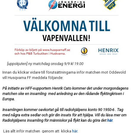
"VAPENDRAGARE 2026"
FRITIDSKORTET/AVGIFTER
[uppskjuten] ny matchdag onsdag 9/9 kl 19.00
Innan du klickar vidare till förutsättningarna inför matchen mot Oddevold
vill Husqvarna FF meddela följande:
På initiativ av HFF-supportern Henrik Cato kommer det under morgondagens
matchen ske en insamling med anledning av den rådande flyktingkrisen i
Europa.
Insamlingen kommer oavkortat gå till radiohjälpens konto 90 1950-6 . Tag
med några extra sedlar och gör din insats för att hjälpa. Vill du läsa mer om
Radiohjälpens insamling för människor på flykt kan du göra det
här.
Läs allt inför matchen genom att klicka
här
.