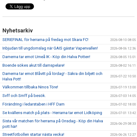
Nyhetsarkiv
SERIEFINAL för herrarna på fredag mot Skara FC!
2026-08-10 08:05
Inbjudan till ungdomslag när GAIS gästar Vapenvallen!
2026-08-06 12:36
Damerna tar emot Umeå IK - Köp din Halva Potten!
2026-08-05 15:01
Boende sökes akut till damspelare!
2026-08-02 16:11
Damerna tar emot Blåvitt på lördag! - Säkra din biljett och
2026-07-22 10:50
Halva Pott!
Välkommen tillbaka Ninos Töre!
2026-07-19 13:00
Svff och Smff på besök.
2026-07-03 14:05
Förändring i ledarstaben i HFF Dam
2026-07-02 18:00
Se kvällens match på plats - Herrarna tar emot Lidköping
2026-07-01 13:42
Sista vår matchen för herrarna på Onsdag - Köp din Halva
2026-06-29 08:33
pott här!
Streetfotbollen startar nästa vecka!
2026-06-26 12:27