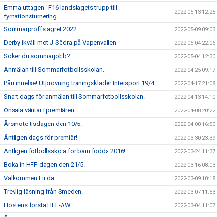
Emma uttagen i F16 landslagets trupp till
2022-05-13 12:25
fyrnationsturnering
Sommarproffslägret 2022!
2022-05-09 09:03
Derby ikväll mot J-Södra på Vapenvallen
2022-05-04 22:06
Söker du sommarjobb?
2022-05-04 12:30
Anmälan till Sommarfotbollsskolan.
2022-04-25 09:17
Påminnelse! Utprovning träningskläder Intersport 19/4.
2022-04-17 21:08
Snart dags för anmälan till Sommarfotbollsskolan.
2022-04-13 14:10
Onsala väntar i premiären.
2022-04-08 20:22
Årsmöte tisdagen den 10/5.
2022-04-08 16:50
Äntligen dags för premiär!
2022-03-30 23:39
Äntligen fotbollsskola för barn födda 2016!
2022-03-24 11:37
Boka in HFF-dagen den 21/5.
2022-03-16 08:03
Välkommen Linda
2022-03-09 10:18
Trevlig läsning från Smeden.
2022-03-07 11:53
Höstens första HFF-AW
2022-03-04 11:07