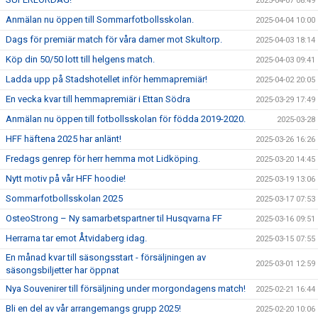
2025-04-07 08:49
Anmälan nu öppen till Sommarfotbollsskolan.
2025-04-04 10:00
Dags för premiär match för våra damer mot Skultorp.
2025-04-03 18:14
Köp din 50/50 lott till helgens match.
2025-04-03 09:41
Ladda upp på Stadshotellet inför hemmapremiär!
2025-04-02 20:05
En vecka kvar till hemmapremiär i Ettan Södra
2025-03-29 17:49
Anmälan nu öppen till fotbollsskolan för födda 2019-2020.
2025-03-28
HFF häftena 2025 har anlänt!
2025-03-26 16:26
Fredags genrep för herr hemma mot Lidköping.
2025-03-20 14:45
Nytt motiv på vår HFF hoodie!
2025-03-19 13:06
Sommarfotbollsskolan 2025
2025-03-17 07:53
OsteoStrong – Ny samarbetspartner til Husqvarna FF
2025-03-16 09:51
Herrarna tar emot Åtvidaberg idag.
2025-03-15 07:55
En månad kvar till säsongsstart - försäljningen av
2025-03-01 12:59
säsongsbiljetter har öppnat
Nya Souvenirer till försäljning under morgondagens match!
2025-02-21 16:44
Bli en del av vår arrangemangs grupp 2025!
2025-02-20 10:06