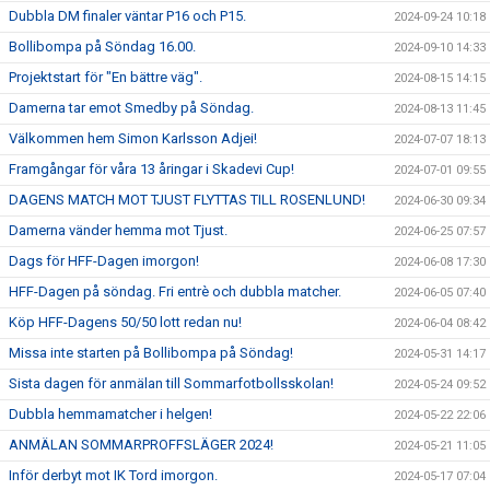
Dubbla DM finaler väntar P16 och P15.
2024-09-24 10:18
Bollibompa på Söndag 16.00.
2024-09-10 14:33
Projektstart för "En bättre väg".
2024-08-15 14:15
Damerna tar emot Smedby på Söndag.
2024-08-13 11:45
Välkommen hem Simon Karlsson Adjei!
2024-07-07 18:13
Framgångar för våra 13 åringar i Skadevi Cup!
2024-07-01 09:55
DAGENS MATCH MOT TJUST FLYTTAS TILL ROSENLUND!
2024-06-30 09:34
Damerna vänder hemma mot Tjust.
2024-06-25 07:57
Dags för HFF-Dagen imorgon!
2024-06-08 17:30
HFF-Dagen på söndag. Fri entrè och dubbla matcher.
2024-06-05 07:40
Köp HFF-Dagens 50/50 lott redan nu!
2024-06-04 08:42
Missa inte starten på Bollibompa på Söndag!
2024-05-31 14:17
Sista dagen för anmälan till Sommarfotbollsskolan!
2024-05-24 09:52
Dubbla hemmamatcher i helgen!
2024-05-22 22:06
ANMÄLAN SOMMARPROFFSLÄGER 2024!
2024-05-21 11:05
Inför derbyt mot IK Tord imorgon.
2024-05-17 07:04