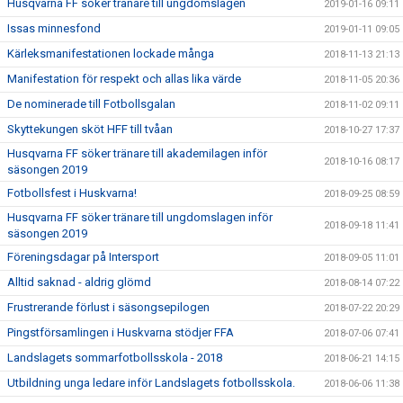
Husqvarna FF söker tränare till ungdomslagen
2019-01-16 09:11
Issas minnesfond
2019-01-11 09:05
Kärleksmanifestationen lockade många
2018-11-13 21:13
Manifestation för respekt och allas lika värde
2018-11-05 20:36
De nominerade till Fotbollsgalan
2018-11-02 09:11
Skyttekungen sköt HFF till tvåan
2018-10-27 17:37
Husqvarna FF söker tränare till akademilagen inför
2018-10-16 08:17
säsongen 2019
Fotbollsfest i Huskvarna!
2018-09-25 08:59
Husqvarna FF söker tränare till ungdomslagen inför
2018-09-18 11:41
säsongen 2019
Föreningsdagar på Intersport
2018-09-05 11:01
Alltid saknad - aldrig glömd
2018-08-14 07:22
Frustrerande förlust i säsongsepilogen
2018-07-22 20:29
Pingstförsamlingen i Huskvarna stödjer FFA
2018-07-06 07:41
Landslagets sommarfotbollsskola - 2018
2018-06-21 14:15
Utbildning unga ledare inför Landslagets fotbollsskola.
2018-06-06 11:38