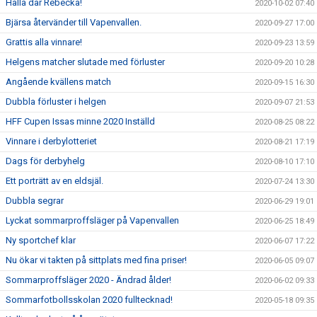
Hallå där Rebecka!
2020-10-02 07:40
Bjärsa återvänder till Vapenvallen.
2020-09-27 17:00
Grattis alla vinnare!
2020-09-23 13:59
Helgens matcher slutade med förluster
2020-09-20 10:28
Angående kvällens match
2020-09-15 16:30
Dubbla förluster i helgen
2020-09-07 21:53
HFF Cupen Issas minne 2020 Inställd
2020-08-25 08:22
Vinnare i derbylotteriet
2020-08-21 17:19
Dags för derbyhelg
2020-08-10 17:10
Ett porträtt av en eldsjäl.
2020-07-24 13:30
Dubbla segrar
2020-06-29 19:01
Lyckat sommarproffsläger på Vapenvallen
2020-06-25 18:49
Ny sportchef klar
2020-06-07 17:22
Nu ökar vi takten på sittplats med fina priser!
2020-06-05 09:07
Sommarproffsläger 2020 - Ändrad ålder!
2020-06-02 09:33
Sommarfotbollsskolan 2020 fulltecknad!
2020-05-18 09:35