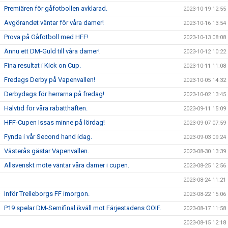
Premiären för gåfotbollen avklarad.
2023-10-19 12:55
Avgörandet väntar för våra damer!
2023-10-16 13:54
Prova på Gåfotboll med HFF!
2023-10-13 08:08
Ännu ett DM-Guld till våra damer!
2023-10-12 10:22
Fina resultat i Kick on Cup.
2023-10-11 11:08
Fredags Derby på Vapenvallen!
2023-10-05 14:32
Derbydags för herrarna på fredag!
2023-10-02 13:45
Halvtid för våra rabatthäften.
2023-09-11 15:09
HFF-Cupen Issas minne på lördag!
2023-09-07 07:59
Fynda i vår Second hand idag.
2023-09-03 09:24
Västerås gästar Vapenvallen.
2023-08-30 13:39
Allsvenskt möte väntar våra damer i cupen.
2023-08-25 12:56
2023-08-24 11:21
Inför Trelleborgs FF imorgon.
2023-08-22 15:06
P19 spelar DM-Semifinal ikväll mot Färjestadens GOIF.
2023-08-17 11:58
2023-08-15 12:18