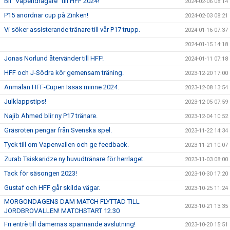
Bli "Vapendragare" till HFF 2024!
2024-02-06 08:14
P15 anordnar cup på Zinken!
2024-02-03 08:21
Vi söker assisterande tränare till vår P17 trupp.
2024-01-16 07:37
2024-01-15 14:18
Jonas Norlund återvänder till HFF!
2024-01-11 07:18
HFF och J-Södra kör gemensam träning.
2023-12-20 17:00
Anmälan HFF-Cupen Issas minne 2024.
2023-12-08 13:54
Julklappstips!
2023-12-05 07:59
Najib Ahmed blir ny P17 tränare.
2023-12-04 10:52
Gräsroten pengar från Svenska spel.
2023-11-22 14:34
Tyck till om Vapenvallen och ge feedback.
2023-11-21 10:07
Zurab Tsiskaridze ny huvudtränare för herrlaget.
2023-11-03 08:00
Tack för säsongen 2023!
2023-10-30 17:20
Gustaf och HFF går skilda vägar.
2023-10-25 11:24
MORGONDAGENS DAM MATCH FLYTTAD TILL
2023-10-21 13:35
JORDBROVALLEN! MATCHSTART 12.30
Fri entrè till damernas spännande avslutning!
2023-10-20 15:51