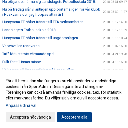
Nu börjar det närma sig Landslagets Fotbollsskola 2018.
2018-05-31 09:47
Nu på fredag slår vi äntligen upp portarna igen för vår klubb
2018-05-30 11:27
i Huskvarna och jag hoppas att ni är l
Husqvarna FF söker tränare till FFA-verksamheten
2018-05-17 14:00
Landslagets Fotbollsskola 2018
2018-05-17 11:39
Husqvarna FF söker tränare till ungdomslagen.
2018-05-15 10:24
Vapenvallen renoveras
2018-05-02 16:30
Tuff förlust trots värmande spel
2018-04-21 19:28
Fullt fart till Issas minne
2018-04-18 16:30
Välkomna på öppen träning på Vapenvallen
2018-04-06 08:26
Se alla pristagarna från Årsmötet
2018-03-31 08:03
För att hemsidan ska fungera korrekt använder vi nödvändiga
Stort intresse för årsmötet
cookies från SportAdmin. Dessa går inte att stänga av.
2018-03-28 19:33
Föreningen kan också använda frivilliga cookies, t.ex. för statistik
Nominering av kandidater till Issas minnesfond pågår
2018-03-25 12:00
eller marknadsföring. Du väljer själv om du vill acceptera dessa.
Engagerade funktionärer förbereder säsongen
2018-03-23 07:58
Anpassa dina val
" Tack vare fotbollen gick vi till final"
2018-03-20 15:31
Acceptera nödvändiga
Acceptera alla
Ministerbesök i Smeden
2018-03-15 22:13
Segersviten fortsätter
2018-03-04 19:12