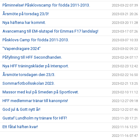
Påminnelse! Påsklovscamp för födda 2011-2013.
2023-03-22 07:39
Årsmöte på torsdag 23/3!
2023-03-21 20:26
Nya häftena har kommit.
2023-03-20 11:28
Avancemang till EM-slutspel för Emmas F17 landslag!
2023-03-17 07:26
Påsklovs Camp för födda 2011-2013.
2023-03-07 10:33
"Vapendragare 2024"
2023-03-02 09:22
Påfyllning till HFF Secondhanden.
2023-02-24 07:17
Nya HFF träningskläder på Intersport.
2023-02-23 12:42
Årsmöte torsdagen den 23/3.
2023-02-22 16:50
Sommarfotbollsskolan 2023.
2023-02-21 13:25
Massor med kul på Smeden på Sportlovet.
2023-02-10 11:12
HFF medlemmar tränar till kanonpris!
2022-12-27 09:18
God jul & Gott nytt år!
2022-12-22 07:46
Gustaf Lundholm ny tränare för HFF!
2022-11-20 17:21
Ett fåtal häften kvar!
2022-11-16 12:51
2022-11-16 07:47