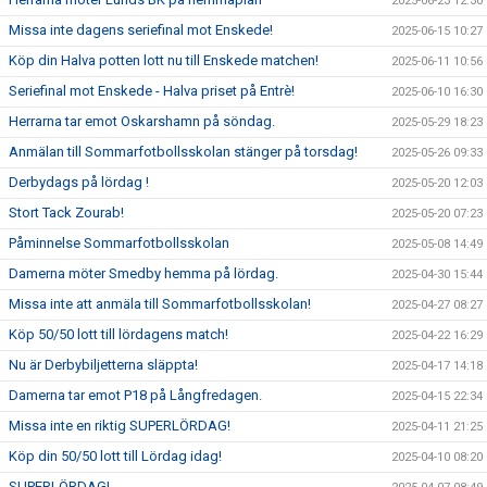
2025-06-23 12:30
Missa inte dagens seriefinal mot Enskede!
2025-06-15 10:27
Köp din Halva potten lott nu till Enskede matchen!
2025-06-11 10:56
Seriefinal mot Enskede - Halva priset på Entrè!
2025-06-10 16:30
Herrarna tar emot Oskarshamn på söndag.
2025-05-29 18:23
Anmälan till Sommarfotbollsskolan stänger på torsdag!
2025-05-26 09:33
Derbydags på lördag !
2025-05-20 12:03
Stort Tack Zourab!
2025-05-20 07:23
Påminnelse Sommarfotbollsskolan
2025-05-08 14:49
Damerna möter Smedby hemma på lördag.
2025-04-30 15:44
Missa inte att anmäla till Sommarfotbollsskolan!
2025-04-27 08:27
Köp 50/50 lott till lördagens match!
2025-04-22 16:29
Nu är Derbybiljetterna släppta!
2025-04-17 14:18
Damerna tar emot P18 på Långfredagen.
2025-04-15 22:34
Missa inte en riktig SUPERLÖRDAG!
2025-04-11 21:25
Köp din 50/50 lott till Lördag idag!
2025-04-10 08:20
SUPERLÖRDAG!