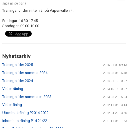
SPELARE & LEDARE
2025-01-09 09:13
Träningar under vintern är på Vapenvallen 4.
BILDGALLERI
Fredagar: 16.30-17.45
Söndagar: 09.00-10.00
DOKUMENT
Nyhetsarkiv
Träningstider 2025
2025-01-09 09:13
Träningstider sommar 2024
2024-05-06 16:48
Träningstider 2024
2024-01-10 10:07
Vinterträning
2023-10-16 10:07
Träningstider sommaren 2023
2023-05-29 15:04
Vintertäning
2022-11-08 13:14
Utomhusträning P2014 2022
2022-04-20 13:36
Inhomhusträning P14 21/22
2021-11-05 11:33