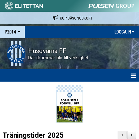
KÖP SÄSONGSKORT
P2014
LOGGA IN
Husqvarna FF
Där drömmar blir till verklighet
HEM
NYHETER
KALENDER
MATCHER
Träningstider 2025
<
>