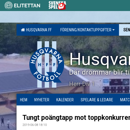
HUSQVARNA FF
FÖRENING/KONTAKTUPPGIFTER
SEN
Husqva
Där drömmar blir til
Herr Div 1
HEM
NYHETER
KALENDER
SPELARE & LEDARE
MATC
Tungt poängtapp mot toppkonkurre
2019-06-08 18:10