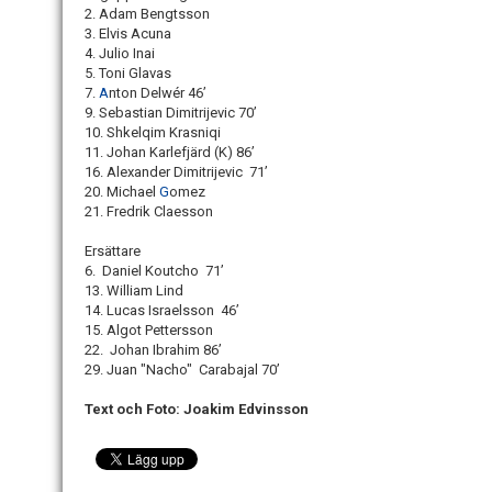
2. Adam Bengtsson
3. Elvis Acuna
4. Julio Inai
5. Toni Glavas
7.
A
nton Delwér 46’
9. Sebastian Dimitrijevic 70’
10. Shkelqim Krasniqi
11. Johan Karlefjärd (K) 86’
16. Alexander Dimitrijevic 71’
20. Michael
G
omez
21. Fredrik Claesson
Ersättare
6. Daniel Koutcho 71’
13. William Lind
14. Lucas Israelsson 46’
15. Algot Pettersson
22. Johan Ibrahim 86’
29. Juan "Nacho" Carabajal 70’
Text och Foto: Joakim Edvinsson