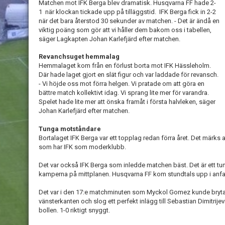
Matchen mot IFK Berga blev dramatisk. Husqvarna FF hade 2-
1 när klockan tickade upp på tilläggstid. IFK Berga fick in 2-2
när det bara återstod 30 sekunder av matchen. - Det är ändå en
viktig poäng som gör att vi håller dem bakom oss i tabellen,
säger Lagkapten Johan Karlefjärd efter matchen.
Revanchsuget hemmalag
Hemmalaget kom från en förlust borta mot IFK Hässleholm.
Där hade laget gjort en slät figur och var laddade för revansch.
- Vi höjde oss mot förra helgen. Vi pratade om att göra en
bättre match kollektivt idag. Vi sprang lite mer för varandra.
Spelet hade lite mer att önska framåt i första halvleken, säger
Johan Karlefjärd efter matchen.
Tunga motståndare
Bortalaget IFK Berga var ett topplag redan förra året. Det märks
som har IFK som moderklubb.
Det var också IFK Berga som inledde matchen bäst. Det är ett t
kamperna på mittplanen. Husqvarna FF kom stundtals upp i anfa
Det var i den 17:e matchminuten som Myckol Gomez kunde bryta
vänsterkanten och slog ett perfekt inlägg till Sebastian Dimitrij
bollen. 1-0 riktigt snyggt.