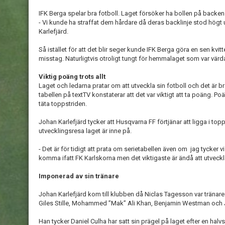
IFK Berga spelar bra fotboll. Laget försöker ha bollen på backen 
- Vi kunde ha straffat dem hårdare då deras backlinje stod högt
Karlefjärd.
Så istället för att det blir seger kunde IFK Berga göra en sen kvitte
misstag. Naturligtvis otroligt tungt för hemmalaget som var värda
Viktig poäng trots allt
Laget och ledarna pratar om att utveckla sin fotboll och det är b
tabellen på textTV konstaterar att det var viktigt att ta poäng. P
täta toppstriden.
Johan Karlefjärd tycker att Husqvarna FF förtjänar att ligga i t
utvecklingsresa laget är inne på.
- Det är för tidigt att prata om serietabellen även om jag tycker v
komma ifatt FK Karlskorna men det viktigaste är ändå att utveckl
Imponerad av sin tränare
Johan Karlefjärd kom till klubben då Niclas Tagesson var tränare. 
Giles Stille, Mohammed ”Mak” Ali Khan, Benjamin Westman och
Han tycker Daniel Culha har satt sin prägel på laget efter en hal