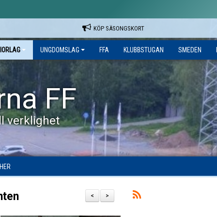
KÖP SÄSONGSKORT
IORLAG
UNGDOMSLAG
FFA
KLUBBSTUGAN
SMEDEN
rna FF
l verklighet
HER
nten
<
>