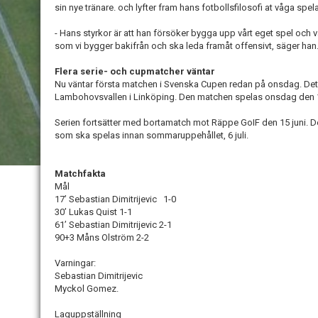
sin nye tränare. och lyfter fram hans fotbollsfilosofi at våga spel
- Hans styrkor är att han försöker bygga upp vårt eget spel och 
som vi bygger bakifrån och ska leda framåt offensivt, säger han
Flera serie- och cupmatcher väntar
Nu väntar första matchen i Svenska Cupen redan på onsdag. Det
Lambohovsvallen i Linköping. Den matchen spelas onsdag den 1
Serien fortsätter med bortamatch mot Räppe GoIF den 15 juni. D
som ska spelas innan sommaruppehållet, 6 juli.
Matchfakta
Mål
17’ Sebastian Dimitrijevic 1-0
30’ Lukas Quist 1-1
61’ Sebastian Dimitrijevic 2-1
90+3 Måns Olström 2-2
Varningar:
Sebastian Dimitrijevic
Myckol Gomez.
Laguppställning