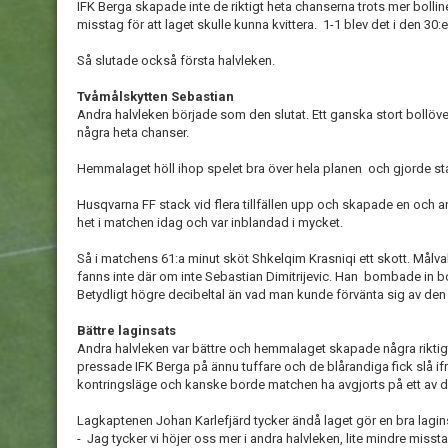
IFK Berga skapade inte de riktigt heta chanserna trots mer bollineh
misstag för att laget skulle kunna kvittera. 1-1 blev det i den 3
Så slutade också första halvleken.
Tvåmålskytten Sebastian
Andra halvleken började som den slutat. Ett ganska stort bollöve
några heta chanser.
Hemmalaget höll ihop spelet bra över hela planen och gjorde star
Husqvarna FF stack vid flera tillfällen upp och skapade en och a
het i matchen idag och var inblandad i mycket.
Så i matchens 61:a minut sköt Shkelqim Krasniqi ett skott. Målva
fanns inte där om inte Sebastian Dimitrijevic. Han bombade in bol
Betydligt högre decibeltal än vad man kunde förvänta sig av den
Bättre laginsats
Andra halvleken var bättre och hemmalaget skapade några riktigt
pressade IFK Berga på ännu tuffare och de blårandiga fick slå if
kontringsläge och kanske borde matchen ha avgjorts på ett av 
Lagkaptenen Johan Karlefjärd tycker ändå laget gör en bra lagin
- Jag tycker vi höjer oss mer i andra halvleken, lite mindre missta