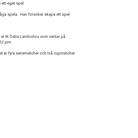
a ett eget spel.
våga spela. Han försöker skapa ett spel
.
 är IK Östra Lambohov som väntar på
2 juni.
et är fyra seriematcher och två cupmatcher