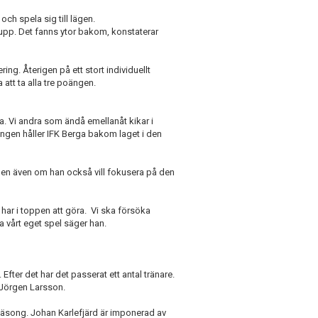
och spela sig till lägen.
 upp. Det fanns ytor bakom, konstaterar
ring. Återigen på ett stort individuellt
 att ta alla tre poängen.
ra. Vi andra som ändå emellanåt kikar i
oängen håller IFK Berga bakom laget i den
oppen även om han också vill fokusera på den
i har i toppen att göra. Vi ska försöka
a vårt eget spel säger han.
Efter det har det passerat ett antal tränare.
 Jörgen Larsson.
vsäsong. Johan Karlefjärd är imponerad av