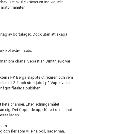
av. Det skulle krävas ett individuellt
0:e matchminuten.
rtag av bortalaget. Dock utan att skapa
k kollektiv insats.
nnan bra chans. Sebastian Dimitrijevic var
kten i IFK Berga släppte ut returen och vem
len till 2-1 och stort jubel på Vapenvallen.
 något fåtaliga publiken.
 heta chanser. Efter ledningsmålet
rån sig. Det öppnade upp för ett och annat
dessa lägen.
sats.
g och fler som ville ha boll, säger han.