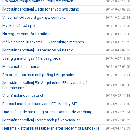
Bra målvaktsspel värmde i förlustmatchen
2017-10-28 18:50
[Motståndarkollen] Dags för snygg avslutning
2017-10-27 08:35
Vinst mot Oddevold gav nytt kontrakt
2017-10-21 20:54
Mycket står på spel
2017-10-20 13:00
Nu bygger dam för framtiden
2017-10-19 16:00
Målkalas när Husqvarna FF vann viktiga matchen.
2017-10-15 19:01
[Motståndarkollen] Desperados på besök
2017-10-13 08:05
Svängig match gav 11:e oavgjorda
2017-10-07 19:50
Måstematch får herrarna
2017-10-07 09:00
Bra prestation men noll poäng i Ängelholm
2017-10-01 18:34
[Motståndarkollen] Får Ängelholms FF revansch på
2017-09-30 08:58
hemmaplan?
Vi är Smålands mästare!
2017-09-27 11:48
Bildspel matchen Husqvarna FF - Mjällby AIF.
2017-09-25 16:30
Underhållande när HFF gjorde imponerande vändning
2017-09-23 23:24
[Motståndarkollen] Toppmatch på Vapenvallen
2017-09-22 08:22
Herrarna klättrar rejält i tabellen efter seger mot Ljungskile
2017-09-17 19:09