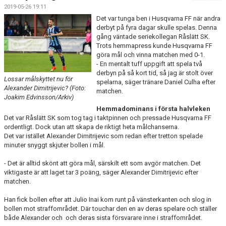
MATCHER
2019-05-26 19:11
Det var tunga ben i Husqvarna FF när andra
derbyt på fyra dagar skulle spelas. Denna
gång väntade seriekollegan Råslätt SK.
Trots hemmapress kunde Husqvarna FF
göra mål och vinna matchen med 0-1.
- En mentalt tuff uppgift att spela två
derbyn på så kort tid, så jag är stolt över
Lossar målskyttet nu för
spelarna, säger tränare Daniel Culha efter
Alexander Dimitrijevic? (Foto:
matchen.
Joakim Edvinsson/Arkiv)
Hemmadominans i första halvleken
Det var Råslätt SK som tog tag i taktpinnen och pressade Husqvarna FF
ordentligt. Dock utan att skapa de riktigt heta målchanserna.
Det var istället Alexander Dimitrijevic som redan efter tretton spelade
minuter snyggt skjuter bollen i mål.
- Det är alltid skönt att göra mål, särskilt ett som avgör matchen. Det
viktigaste är att laget tar 3 poäng, säger Alexander Dimitrijevic efter
matchen.
Han fick bollen efter att Julio Inai kom runt på vänsterkanten och slog in
bollen mot straffområdet. Där touchar den en av deras spelare och ställer
både Alexander och och deras sista försvarare inne i straffområdet.