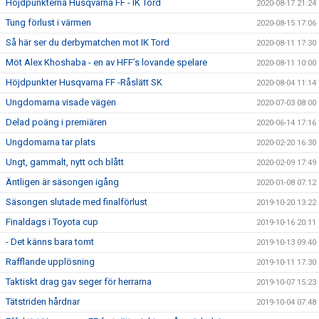
Höjdpunkterna Husqvarna FF - IK Tord
2020-08-17 21:24
Tung förlust i värmen
2020-08-15 17:06
Så här ser du derbymatchen mot IK Tord
2020-08-11 17:30
Möt Alex Khoshaba - en av HFF’s lovande spelare
2020-08-11 10:00
Höjdpunkter Husqvarna FF -Råslätt SK
2020-08-04 11:14
Ungdomarna visade vägen
2020-07-03 08:00
Delad poäng i premiären
2020-06-14 17:16
Ungdomarna tar plats
2020-02-20 16:30
Ungt, gammalt, nytt och blått
2020-02-09 17:49
Äntligen är säsongen igång
2020-01-08 07:12
Säsongen slutade med finalförlust
2019-10-20 13:22
Finaldags i Toyota cup
2019-10-16 20:11
- Det känns bara tomt
2019-10-13 09:40
Rafflande upplösning
2019-10-11 17:30
Taktiskt drag gav seger för herrarna
2019-10-07 15:23
Tätstriden hårdnar
2019-10-04 07:48