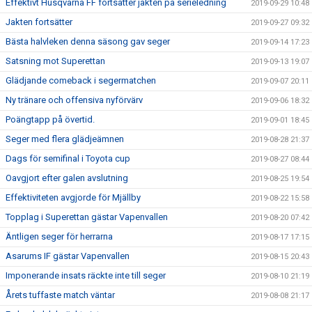
Effektivt Husqvarna FF fortsätter jakten på serieledning
2019-09-29 10:48
Jakten fortsätter
2019-09-27 09:32
Bästa halvleken denna säsong gav seger
2019-09-14 17:23
Satsning mot Superettan
2019-09-13 19:07
Glädjande comeback i segermatchen
2019-09-07 20:11
Ny tränare och offensiva nyförvärv
2019-09-06 18:32
Poängtapp på övertid.
2019-09-01 18:45
Seger med flera glädjeämnen
2019-08-28 21:37
Dags för semifinal i Toyota cup
2019-08-27 08:44
Oavgjort efter galen avslutning
2019-08-25 19:54
Effektiviteten avgjorde för Mjällby
2019-08-22 15:58
Topplag i Superettan gästar Vapenvallen
2019-08-20 07:42
Äntligen seger för herrarna
2019-08-17 17:15
Asarums IF gästar Vapenvallen
2019-08-15 20:43
Imponerande insats räckte inte till seger
2019-08-10 21:19
Årets tuffaste match väntar
2019-08-08 21:17