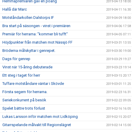
Hemmapremiären gav en poäng
2019-04-13 18:00
Hallå där Marc
2019-04-11 16:30
Motståndarkollen Dalstorps IF
2019-04-09 18:00
Bra start på säsongen - vinst i premiären
2019-04-06 17:58
Premiär för herrarna: "kommer bli tufft"
2019-04-05 07:11
Höjdpunkter från matchen mot Nässjö FF
2019-03-31 13:55
Bröderna målskyttar i genrepet.
2019-03-30 19:00
Dags för genrep
2019-03-29 19:27
Vinst när 15-åring debuterade
2019-03-23 19:14
Ett steg i taget för herr
2019-03-15 20:17
Tuffare motståndare väntar i Skövde
2019-03-01 11:25
Första segern för herrarna.
2019-02-23 16:31
Seriekonkurrent på besök
2019-02-22 09:05
Spelet bättre trots förlust
2019-02-16 16:05
Lukas Larsson inför matchen mot Lidköping
2019-02-15 20:07
Gitarrspelande målvakt till Regionslägret
2019-02-14 15:00