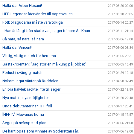
Hallå där Arber Hasani!
2017-05-20 09:00
HFF-Legendar återvänder till Vapenvallen
2017-05-18 20:05
Fotbollsgudarna måste vara tokiga
2017-05-14 20:27
- Han är långt från startelvan, säger tränare Ali Khan
2017-05-11 21:14
Så nära, så nära, så nära
2017-05-06 19:00
Hallå där Vincent!
2017-05-06 08:34
Viktig, viktig match för herrarna
2017-05-05 20:31
Gästskribenten: "Jag stör en målkung på jobbet"
2017-05-05 16:49
Förlust i svängig match
2017-04-29 19:18
Nykomlingar väntar på Ruddalen
2017-04-28 07:49
En bra halvlek räckte inte till seger
2017-04-22 19:59
Nya match, nya möjligheter
2017-04-20 22:48
Unga debutanter när HFF föll
2017-04-17 20:41
[HFFTV] Mawanas hörna
2017-04-15 17:57
Seger på svårspelad plan
2017-04-06 21:08
De här tippas som vinnare av Söderettan i år.
2017-04-06 19:00