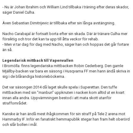
- Nu är Johan Ibrahim och William Lind tillbaka i träning efter deras skador,
säger Daniel Culha.
Även Sebastian Dimitrijevic är tilllbaka efter sin långa avstängning.
Nacho Carabajal är fortsatt borta efter sin skada. Där är tränare Culha mer
försiktig och tror det kan ta upp till åtta veckor för rehab.
- Men vi tar dag för dag med Nacho, säger han och hoppas det går fortare
än så.
Legendarisk mittback till Vapenvallen
I Bromölla finns legendariska mittbacken Robin Cederberg. Den gamle
Mjällby-backen var bara en säsong i Husqvarna FF men hann ändå skriva in
sig i de blårandiga historieböckerna.
Det var säsongen 2014 då laget skulle spela i Superettan. Den tuffe
mittbacken med sin ”manbun” uppknuten i nacken kom alltid ut en kvart
innan alla andra. Uppvärmningen bestod i att mata skott utanför
straffområdet.
Kanske är han ändå mest ihågkommen för sin straff på Tele 2 arena mot
Hammarby IF. Inför en fanatiskt hemmapublik stegar han fram helt oberörd
och slår bollen i mål.