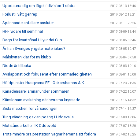
Uppdatera dig om läget i division 1 södra
2017-08-13 18:46
Förlust i vått genrep
2017-08-12 18:21
Spännande anfallare ansluter
2017-08-11 20:26
HFF vidare till semifinal
2017-08-09 18:44
Dags för kvartsfinal i Hyundai Cup
2017-08-06 09:46
Är han Sveriges yngste materialare?
2017-08-05 10:47
Målskytten klar för ny klubb
2017-08-04 07:50
Didde är tillbaka
2017-08-03 10:16
Avslappnat och fokuserat efter sommarledigheten
2017-08-01 10:00
Höjdpunkter Husqvarna FF - Oskarshamns AIK.
2017-07-23 21:35
Kanadensare lämnar under sommaren
2017-07-22 10:07
Känslosam avslutning när herrarna kryssade
2017-07-16 14:32
Sista matchen för vårsäsongen
2017-07-14 14:37
Tung vändning gav en poäng i Uddevalla
2017-07-09 19:06
Motståndarkollen IK Oddevold
2017-07-07 18:20
Trots mindre bra prestation vägrar herrarna att förlora
2017-07-02 13:25