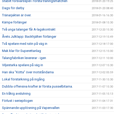
Stabilt försvarsspel i första träningsmatchen
2018-01-20 19:25
Dags för derby
2018-01-20 08:40
Tränarjakten är över.
2018-01-16 16:30
Kämpe förlänger
2018-01-08 15:30
Två unga talanger får A-lagskontrakt
2017-12-20 15:30
Årets Julklapp: Backhjälten förlänger
2017-12-19 15:49
Två spelare med rutin på väg in
2017-12-18 17:00
Mak klar för Superettanlag
2017-12-15 15:00
Talangfabriken levererar - igen
2017-12-11 10:00
Viljestarka spelare på väg in
2017-12-07 15:30
Han ska ”Kötta” över motståndarna
2017-12-02 05:59
Lokal förstärkning på ingång
2017-11-30 15:30
Dubbla offensiva krafter är första pusselbitarna.
2017-11-07 15:30
En tråkig avslutning
2017-11-05 15:13
Förlust i seriepilogen
2017-11-04 17:31
Spännande upplösning på Vapenvallen
2017-11-03 17:30