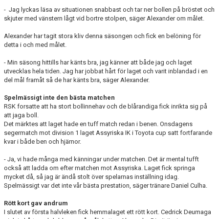
- Jag lyckas läsa av situationen snabbast och tar ner bollen på bröstet och
skjuter med vänstern lågt vid bortre stolpen, säger Alexander om målet.
Alexander har tagit stora kliv denna säsongen och fick en belöning för
detta i och med målet.
- Min säsong hittills har känts bra, jag känner att både jag och laget
utvecklas hela tiden. Jag har jobbat hårt för laget och varit inblandad i en
del mål framåt så de har känts bra, säger Alexander.
Spelmässigt inte den bästa matchen
RSK forsatte att ha stort bollinnehav och de blårandiga fick inrikta sig på
att jaga boll.
Det märktes att laget hade en tuff match redan i benen. Onsdagens
segermatch mot division 1 laget Assyriska IK i Toyota cup satt fortfarande
kvar i både ben och hjärnor.
- Ja, vi hade många med känningar under matchen. Det är mental tufft
också att ladda om efter matchen mot Assyriska. Laget fick springa
mycket då, så jag är ändå stolt över spelarnas inställning idag.
Spelmässigt var det inte vår bästa prestation, säger tränare Daniel Culha.
Rött kort gav andrum
I slutet av första halvleken fick hemmalaget ett rött kort. Cedrick Deumaga