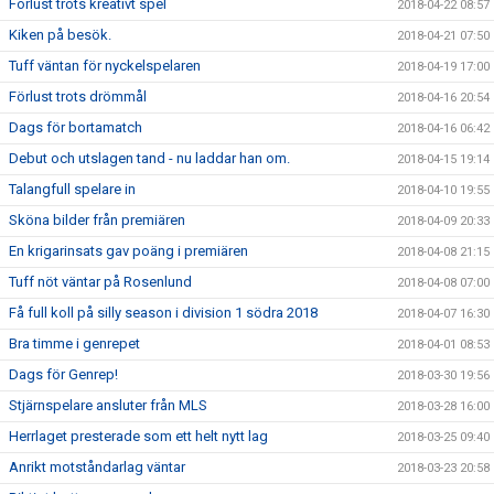
Förlust trots kreativt spel
2018-04-22 08:57
Kiken på besök.
2018-04-21 07:50
Tuff väntan för nyckelspelaren
2018-04-19 17:00
Förlust trots drömmål
2018-04-16 20:54
Dags för bortamatch
2018-04-16 06:42
Debut och utslagen tand - nu laddar han om.
2018-04-15 19:14
Talangfull spelare in
2018-04-10 19:55
Sköna bilder från premiären
2018-04-09 20:33
En krigarinsats gav poäng i premiären
2018-04-08 21:15
Tuff nöt väntar på Rosenlund
2018-04-08 07:00
Få full koll på silly season i division 1 södra 2018
2018-04-07 16:30
Bra timme i genrepet
2018-04-01 08:53
Dags för Genrep!
2018-03-30 19:56
Stjärnspelare ansluter från MLS
2018-03-28 16:00
Herrlaget presterade som ett helt nytt lag
2018-03-25 09:40
Anrikt motståndarlag väntar
2018-03-23 20:58