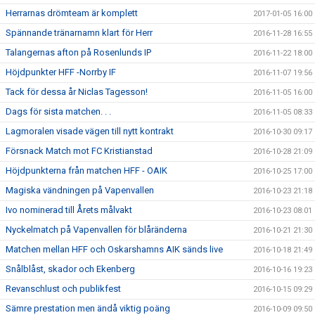
Herrarnas drömteam är komplett
2017-01-05 16:00
Spännande tränarnamn klart för Herr
2016-11-28 16:55
Talangernas afton på Rosenlunds IP
2016-11-22 18:00
Höjdpunkter HFF -Norrby IF
2016-11-07 19:56
Tack för dessa år Niclas Tagesson!
2016-11-05 16:00
Dags för sista matchen. . .
2016-11-05 08:33
Lagmoralen visade vägen till nytt kontrakt
2016-10-30 09:17
Försnack Match mot FC Kristianstad
2016-10-28 21:09
Höjdpunkterna från matchen HFF - OAIK
2016-10-25 17:00
Magiska vändningen på Vapenvallen
2016-10-23 21:18
Ivo nominerad till Årets målvakt
2016-10-23 08:01
Nyckelmatch på Vapenvallen för blåränderna
2016-10-21 21:30
Matchen mellan HFF och Oskarshamns AIK sänds live
2016-10-18 21:49
Snålblåst, skador och Ekenberg
2016-10-16 19:23
Revanschlust och publikfest
2016-10-15 09:29
Sämre prestation men ändå viktig poäng
2016-10-09 09:50