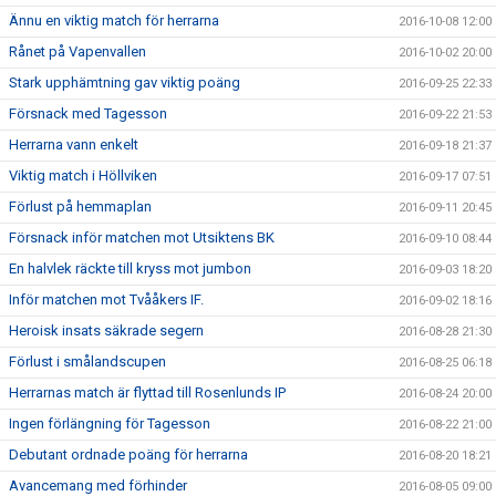
Ännu en viktig match för herrarna
2016-10-08 12:00
Rånet på Vapenvallen
2016-10-02 20:00
Stark upphämtning gav viktig poäng
2016-09-25 22:33
Försnack med Tagesson
2016-09-22 21:53
Herrarna vann enkelt
2016-09-18 21:37
Viktig match i Höllviken
2016-09-17 07:51
Förlust på hemmaplan
2016-09-11 20:45
Försnack inför matchen mot Utsiktens BK
2016-09-10 08:44
En halvlek räckte till kryss mot jumbon
2016-09-03 18:20
Inför matchen mot Tvååkers IF.
2016-09-02 18:16
Heroisk insats säkrade segern
2016-08-28 21:30
Förlust i smålandscupen
2016-08-25 06:18
Herrarnas match är flyttad till Rosenlunds IP
2016-08-24 20:00
Ingen förlängning för Tagesson
2016-08-22 21:00
Debutant ordnade poäng för herrarna
2016-08-20 18:21
Avancemang med förhinder
2016-08-05 09:00