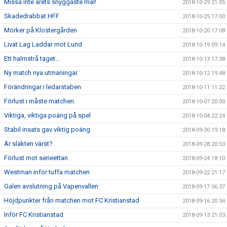
Missa inte årets snyggaste mål!
2018-10-29 21:05
Skadedrabbat HFF
2018-10-25 17:00
Mörker på Klostergården
2018-10-20 17:08
Livat Lag Laddar mot Lund
2018-10-19 09:14
Ett halmstrå taget...
2018-10-13 17:38
Ny match nya utmaningar
2018-10-12 19:48
Förändringar i ledarstaben
2018-10-11 11:22
Förlust i måste matchen.
2018-10-07 20:00
Viktiga, viktiga poäng på spel
2018-10-04 22:24
Stabil insats gav viktig poäng
2018-09-30 19:18
Är släkten värst?
2018-09-28 20:53
Förlust mot serieettan
2018-09-24 18:10
Westman inför tuffa matchen
2018-09-22 21:17
Galen avslutning på Vapenvallen
2018-09-17 06:37
Höjdpunkter från matchen mot FC Kristianstad
2018-09-16 20:34
Inför FC Kristianstad
2018-09-13 21:03