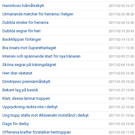
Hamidovic tvåmålsskytt.
2017-02-25 16:27
Utmanande matcher för herrarna i helgen
2017-02-25 08:20
Dubbla vinster för herrarna
2017-02-20 16:30
Dubbla segrar för herr
2017-02-19 20:43
Backklippan förlänger
2017-02-14 15:51
Bra insats mot Superettanlaget
2017-02-11 15:30
Intensiv och spännande start för nya tränaren
2017-02-09 21:00
Sköna segrar på träningslägret
2017-02-04 19:40
Herr drar västerut
2017-02-02 16:30
Dimitrijevic premiärmålskytt
2017-01-29 10:20
Bekant lag på besök
2017-01-27 19:00
Klart, dessa lämnar truppen
2017-01-26 17:00
Uppryckning räckte inte i derbyt.
2017-01-22 10:06
Ung trupp ställs mot Allsvenskt motstånd i derbyt
2017-01-21 10:06
Dags för derby.
2017-01-20 10:00
Offensiva krafter förstärker herrtruppen
2017-01-06 11:00