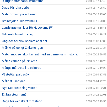
Riktigt bottennapp av herrarna
2018-03-17 17:45
Dags för lokalderby
2018-03-17 08:50
Matchfixning på schemat
2018-03-16 15:00
Striker joins Husqvarna FF
2018-03-13 20:08
Landslagsman klar för Husqvarna FF
2018-03-13 18:48
Tuff match mot bra lag
2018-03-11 18:29
Ung och teknisk spelare ansluter
2018-03-07 17:00
Målrikt på soligt Zinkens-igen
2018-02-25 07:37
Match mot seriekonkurrent med en gemensam historia.
2018-02-23 20:53
Målen värmde på Zinkens
2018-02-18 10:23
Många mål trots lite oskärpa
2018-02-10 19:22
Västgötar på besök
2018-02-09 17:56
Mållöst i snöyran
2018-02-04 22:28
Nytt Superettanlag väntar
2018-02-01 22:31
Ett bra steg framåt.
2018-01-26 22:03
Dags för välbekant motstånd
2018-01-25 19:35