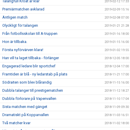
Talangfull Kroat är klar
2019-02-12 17:33
Premiärmatchen avklarad
2019-02-09 15:16
Äntligen match
2019-02-08 07:00
Olyckligt för talangen
2019-01-21 21:28
Från fotbollsskolan till A-truppen
2019-01-16 18:00
Hon är tillbaka.
2019-01-15 16:00
Första nyförvärven klara!
2019-01-02 19:55
Han vill ta laget tillbaka - förlänger
2018-12-05 18:00
Engagerad ledare blir sportchef
2018-12-04 17:00
Framtiden är blå - ny ledarstab på plats
2018-11-21 17:00
Södraiten som blev blårandig
2018-11-15 16:00
Dubbla talanger till prestigematchen
2018-11-12 18:27
Dubbla förlorare på Vapenvallen
2018-11-10 17:04
Sista matchen med gänget
2018-11-09 09:30
Dramatiskt på Kopparvallen
2018-11-03 16:51
Två matcher kvar
2018-11-02 18:00