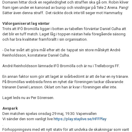
Domaren hittar dock en regelvidrighet och straffen ska gå om. Robin kliver
fram igen under en kanonad av burop och visslingar på Tele 2 Arena. Pang!
Sätter även denna straff. Det räckte dock inte till seger mot Hammarby.
Välorganiserat lag väntar
Trots att IFÖ Bromölla ligger i botten av tabellen förväntar Daniel Culha att
det blir en tuff match. Laget låg i toppen nästan hela föregående säsong
och har bra kvaliteter framförallt i sin organisation.
- De har svårt att göra mål efter att de tappat sin store målskytt André
Reinholdsson, konstaterar Daniel Culha.
André Reinholdsson lämnade IFÖ Bromölla och är nu i Trelleborgs FF.
En annan faktor som gör att laget är svårbedömt är att de har en ny tränare.
På Bromöllas webbsida finns en nyhet där föreningen tackar dåvarande
tränaren Daniel Larsson. Oklart om han är kvar i föreningen eller inte.
Laget leds nu av Per Sörensen.
Avspark
Den matchen spelas onsdag 29 maj, 19.30. Vapenvallen
Vi sänder den som vanligt live
https://play.staylive.se/HFFPlay
.
Förhoppningsvis med ett nytt stativ för att undvika de skakningar som varit