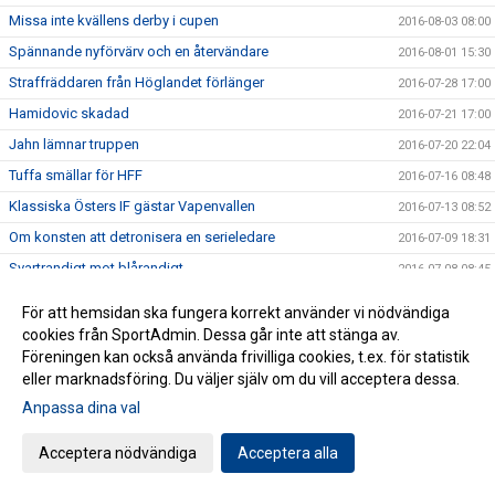
Missa inte kvällens derby i cupen
2016-08-03 08:00
Spännande nyförvärv och en återvändare
2016-08-01 15:30
Straffräddaren från Höglandet förlänger
2016-07-28 17:00
Hamidovic skadad
2016-07-21 17:00
Jahn lämnar truppen
2016-07-20 22:04
Tuffa smällar för HFF
2016-07-16 08:48
Klassiska Östers IF gästar Vapenvallen
2016-07-13 08:52
Om konsten att detronisera en serieledare
2016-07-09 18:31
Svartrandigt mot blårandigt
2016-07-08 08:45
Fartfylld match men inga poäng
2016-07-04 08:02
För att hemsidan ska fungera korrekt använder vi nödvändiga
Tuff match väntar på Vapenvallen
2016-07-02 10:56
cookies från SportAdmin. Dessa går inte att stänga av.
Föreningen kan också använda frivilliga cookies, t.ex. för statistik
Ovan målskytt säkrade segern
2016-06-26 19:19
eller marknadsföring. Du väljer själv om du vill acceptera dessa.
Hemmamatch igen!
2016-06-22 17:05
Anpassa dina val
Tunga minuter avgjorde
2016-06-19 21:47
Acceptera nödvändiga
Acceptera alla
Försnack match mot Utsiktens BK
2016-06-18 10:18
Attityd och fotarbete krävs
2016-06-17 15:04