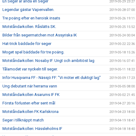
En Seger är ändå en Seger
2019-05-29 23:27
Legendar gästar Vapenvallen.
2019-05-28 07:00
Tre poäng efter en heroisk insats
2019-05-26 19:11
Motståndarkollen. Råslätts SK.
2019-05-25 15:52
Bilder från segermatchen mot Assyriska IK
2019-05-24 00:04
Hat-trick bäddade för seger
2019-05-22 22:36
Moget spel bäddade för tre poäng.
2019-05-18 15:26
Motståndarkollen: Nosaby IF. Ungt och ambitiöst lag
2019-05-16 07:41
Tålamodet var nyckeln till seger.
2019-05-11 18:22
Inför Husqvarna FF - Nässjö FF: ”Vi möter ett duktigt lag”
2019-05-09 17:23
Ung debutant när herrarna vann
2019-05-05 08:00
Motståndarkollen Asarums IF FK
2019-05-02 21:45
Första förlusten efter sent mål
2019-04-27 20:16
Motståndarkollen FK Karlskrona
2019-04-23 18:00
Seger i tillknäppt match
2019-04-19 18:47
Motståndarkollen: Hässleholms IF
2019-04-18 18:40