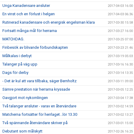
Unga Kanadensare ansluter
2017-04-03 16:00
En vinst och en förlust i helgen
2017-04-03 06:36
Rutinerad kanadensare och energisk engelsman klara
2017-03-30 15:58
Fortsatt många mål för herrarna
2017-03-27 16:00
MATCHDAG.
2017-03-25 07:00
Finbesök av blivande förbundskapten
2017-03-23 21:46
Målkalas i derbyt
2017-03-19 05:03
Talanger på väg upp
2017-03-16 16:30
Dags för derby
2017-03-14 13:35
- Det är kul att vara tillbaka, säger Bernholtz
2017-03-11 09:00
Sämre prestation när herrarna kryssade
2017-03-05 12:25
Oavgjort mot nykomlingen
2017-03-04 17:38
Två talanger ansluter - varav en återvändare
2017-03-02 14:59
Matcherna fortsätter för herrlaget...lör 13.30
2017-03-02 13:27
Två spännande återvändare skriver på
2017-03-01 15:00
Debutant som målskytt
2017-02-26 16:25