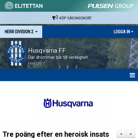
KÖP SÄSONGSKORT
HERR DIVISION 2
LOGGA IN
Husqvarna FF
Där drömmar blir till verklighet
Herr Div 1
HEM
NYHETER
KALENDER
SPELARE & LEDARE
Tre poäng efter en heroisk insats
<
>