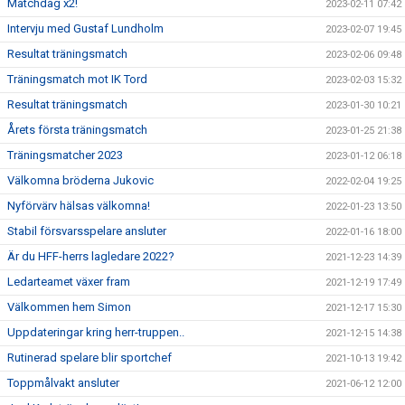
Matchdag x2!
2023-02-11 07:42
Intervju med Gustaf Lundholm
2023-02-07 19:45
Resultat träningsmatch
2023-02-06 09:48
Träningsmatch mot IK Tord
2023-02-03 15:32
Resultat träningsmatch
2023-01-30 10:21
Årets första träningsmatch
2023-01-25 21:38
Träningsmatcher 2023
2023-01-12 06:18
Välkomna bröderna Jukovic
2022-02-04 19:25
Nyförvärv hälsas välkomna!
2022-01-23 13:50
Stabil försvarsspelare ansluter
2022-01-16 18:00
Är du HFF-herrs lagledare 2022?
2021-12-23 14:39
Ledarteamet växer fram
2021-12-19 17:49
Välkommen hem Simon
2021-12-17 15:30
Uppdateringar kring herr-truppen..
2021-12-15 14:38
Rutinerad spelare blir sportchef
2021-10-13 19:42
Toppmålvakt ansluter
2021-06-12 12:00