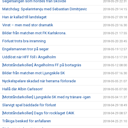
Segersången som hördes från Skövde
2018-05-29 22:31
Matchdag: Spelarintervju med Sebastian Dimitrjevic
2018-05-29 14:15
Han är kallad till landslaget
2018-05-27 09:18
Vinst – men med stor dramatik
2018-05-23 16:30
Bilder från matchen mot FK Karlskrona.
2018-05-21 17:55
Förlust trots bra inramning
2018-05-20 20:45
Engelsmannen tror på seger
2018-05-19 12:57
Uddlöst när HFF föll i Ängelholm
2018-05-13 17:59
[Motståndarkollen] Ängelholms FF på bortagräs
2018-05-12 08:00
Bilder från matchen mot Ljungskile SK
2018-05-07 16:30
Nyckelspelare skadad när herrarna förlorade
2018-05-05 21:07
Hallå där Albin Carlsson!
2018-05-05 07:00
[Motståndarkollen] Ljungskile SK med ny tränare -igen
2018-05-04 11:37
Slarvigt spel bäddade för förlust
2018-04-29 18:49
[Motståndarkollen] Dags för rocklaget OAIK
2018-04-29 08:57
Tråkiga besked för anfallaren
2018-04-25 21:10