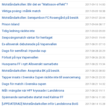
Motståndarkollen: Blir det en ”Mattsson-effekt”?
2017-09-15 14:00
Viktiga poäng i målrik match
2017-09-09 18:38
Motståndarkollen: Seriejumbon FC Rosengård på besök
2017-09-07 20:44
Prison Island
2017-09-04 08:17
Tidig ledning räckte inte
2017-09-03 09:09
Sexpoängsmatch väntar för herrlaget
2017-09-01 19:49
Ex-allsvensk debuterade på Vapenvallen
2017-08-31 07:10
Dags för semifinal i Hyundai cup
2017-08-28 20:29
Förlust på nya Vapenvallen
2017-08-26 20:35
Husqvarna FF i nytt Allsvenskt samarbete
2017-08-25 19:34
Motståndarkollen- Assyriska BK på besök.
2017-08-25 08:00
Tapper insats i Svenska Cupen räckte inte till avancemang
2017-08-23 23:33
Dags för match i Svenska cupen
2017-08-21 14:32
Mål i mängder när HFF kryssade i Landskrona
2017-08-20 19:11
Spännande samarbete startat med Kalmar FF
2017-08-16 11:00
[UPPDATERAD] Motståndarkollen inför Landskrona BoIS
2017-08-14 15:28