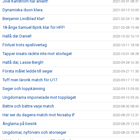
Joel Karlström har anlänt!
2021-03-31 08:31
Dynamiska duon klara.
2021-03-13 10:00
Benjamin Lindblad klar!
2021-02-24 11:38
18-årige Samuel Björk klar för HFF!
2021-02-08 19:48
Hallå där Daniel!
2020-10-20 16:19
Förlust trots spelövertag
2020-10-11 18:58
Tapper insats räckte inte mot storlaget
2020-10-01 08:28
Hallå där, Lasse Bergh!
2020-09-28 16:30
Första målet ledde till seger
2020-09-27 11:30
Tuff men lärorik match för U17
2020-09-17 17:00
Seger och toppkänning
2020-09-13 09:00
Ungdomarna imponerade mot topplaget
2020-09-10 09:26
Bättre och bättre varje match
2020-08-30 08:45
Här ser du dagens match mot Nosaby IF
2020-08-29 12:31
Änglarna på besök
2020-08-29 12:03
Ungdomar, nyförvärv och storseger
2020-08-23 18:39