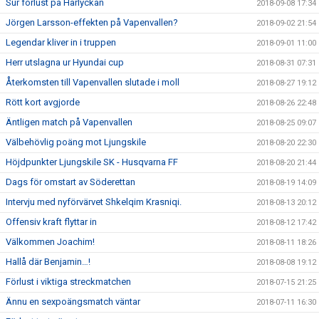
Sur förlust på Harlyckan
2018-09-08 17:34
Jörgen Larsson-effekten på Vapenvallen?
2018-09-02 21:54
Legendar kliver in i truppen
2018-09-01 11:00
Herr utslagna ur Hyundai cup
2018-08-31 07:31
Återkomsten till Vapenvallen slutade i moll
2018-08-27 19:12
Rött kort avgjorde
2018-08-26 22:48
Äntligen match på Vapenvallen
2018-08-25 09:07
Välbehövlig poäng mot Ljungskile
2018-08-20 22:30
Höjdpunkter Ljungskile SK - Husqvarna FF
2018-08-20 21:44
Dags för omstart av Söderettan
2018-08-19 14:09
Intervju med nyförvärvet Shkelqim Krasniqi.
2018-08-13 20:12
Offensiv kraft flyttar in
2018-08-12 17:42
Välkommen Joachim!
2018-08-11 18:26
Hallå där Benjamin…!
2018-08-08 19:12
Förlust i viktiga streckmatchen
2018-07-15 21:25
Ännu en sexpoängsmatch väntar
2018-07-11 16:30