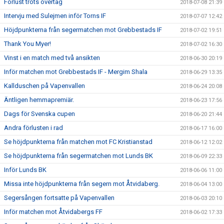
Förlust trots övertag
2018-07-08 21:39
Intervju med Sulejmen inför Torns IF
2018-07-07 12:42
Höjdpunkterna från segermatchen mot Grebbestads IF
2018-07-02 19:51
Thank You Myer!
2018-07-02 16:30
Vinst i en match med två ansikten
2018-06-30 20:19
Inför matchen mot Grebbestads IF - Mergim Shala
2018-06-29 13:35
Kallduschen på Vapenvallen
2018-06-24 20:08
Äntligen hemmapremiär.
2018-06-23 17:56
Dags för Svenska cupen
2018-06-20 21:44
Andra förlusten i rad
2018-06-17 16:00
Se höjdpunkterna från matchen mot FC Kristianstad
2018-06-12 12:02
Se höjdpunkterna från segermatchen mot Lunds BK
2018-06-09 22:33
Inför Lunds BK
2018-06-06 11:00
Missa inte höjdpunkterna från segern mot Åtvidaberg.
2018-06-04 13:00
Segersången fortsatte på Vapenvallen
2018-06-03 20:10
Inför matchen mot Åtvidabergs FF
2018-06-02 17:33