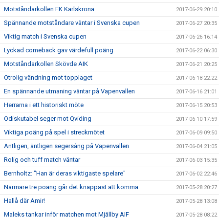
Motståndarkollen FK Karlskrona
2017-06-29 20:10
Spännande motståndare väntar i Svenska cupen
2017-06-27 20:35
Viktig match i Svenska cupen
2017-06-26 16:14
Lyckad comeback gav värdefull poäng
2017-06-22 06:30
Motståndarkollen Skövde AIK
2017-06-21 20:25
Otrolig vändning mot topplaget
2017-06-18 22:22
En spännande utmaning väntar på Vapenvallen
2017-06-16 21:01
Herrarna i ett historiskt möte
2017-06-15 20:53
Odiskutabel seger mot Qviding
2017-06-10 17:59
Viktiga poäng på spel i streckmötet
2017-06-09 09:50
Äntligen, äntligen segersång på Vapenvallen
2017-06-04 21:05
Rolig och tuff match väntar
2017-06-03 15:35
Bernholtz: "Han är deras viktigaste spelare"
2017-06-02 22:46
Närmare tre poäng går det knappast att komma
2017-05-28 20:27
Hallå där Amir!
2017-05-28 13:08
Maleks tankar inför matchen mot Mjällby AIF
2017-05-28 08:22