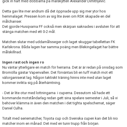
gick in hårt med dobbarna på målskytten Alexander Dimitrijevic.
Detta gav lite mer andrum då det öppnade upp sig mer ytor hos
hemmalaget. Pressen kom av sig lite även om RSK skapade en del
målchanser.
Det gjorde Husqvarna FF också men skärpan saknades i avsluten för att
stänga matchen med ett 0-2 mål.
Matchen slutar med uddamålsseger och laget skuggar tabellettan FK
Karlskrona. Båda lagen har samma poäng men Blekingelaget har bättre
målskillnad.
Ingen rast och ingen ro
Nu väntar ytterligare en match för herrarna. Det är är redan på onsdag som
Bromölla gästar Vapenvallen. Det förväntas bli en tuff match mot ett
välorganiserat lag. Någon taktiskt träning hinns inte med utan laget
kommer inrikta sig på återhämtning.
- Det är lite otur med lottningarna i cuperna. Dessutom så hade ett
kommande motståndarlag redan gett sina spelare semester i Juli, så vi
behöver klämma in även den matchen i det tighta spelschemat, säger
Daniel Culha.
Totalt med seriematcher, Toyota cup och Svenska cupen kan det bli nio
matcher inom en månad. Det med en tunn trupp från början.