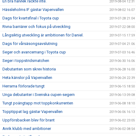
En bra halvlek räckte inte.
2019-08-04 12:31
Hässleholms IF gästar Vapenvallen
2019-08-02 16:07
Dags för kvartsfinal i Toyota cup
2019-07-28 21:04
Rivna barriärer och fokus på utveckling
2019-07-22 08:00
Långsiktig utveckling är ambitionen för Daniel.
2019-07-15 17:59
Dags för vårsäsongsavslutning
2019-07-04 21:06
Seger och avancemang i Toyota cup
2019-07-03 16:46
Seger i toppstridsmatchen
2019-06-30 16:06
Debutanten som skrev historia
2019-06-28 16:00
Heta känslor på Vapenvallen
2019-06-24 22:39
Herrarna förlorade tungt
2019-06-15 18:50
Unga debutanter i Svenska cupen-segern
2019-06-13 09:08
Tungt poängtapp mot toppkonkurrenten
2019-06-08 18:10
Topptippat lag gästar Vapenvallen
2019-06-06 16:13
Uppförsbacken blev för brant
2019-06-02 23:05
Anrik klubb med ambitioner
2019-06-02 08:54