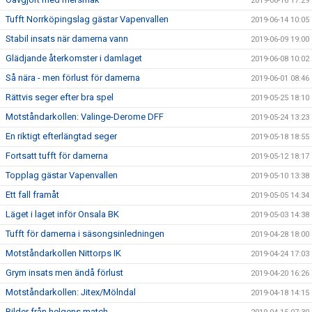
2019-06-16 17:29
Tufft Norrköpingslag gästar Vapenvallen
2019-06-14 10:05
Stabil insats när damerna vann
2019-06-09 19:00
Glädjande återkomster i damlaget
2019-06-08 10:02
Så nära - men förlust för damerna
2019-06-01 08:46
Rättvis seger efter bra spel
2019-05-25 18:10
Motståndarkollen: Valinge-Derome DFF
2019-05-24 13:23
En riktigt efterlängtad seger
2019-05-18 18:55
Fortsatt tufft för damerna
2019-05-12 18:17
Topplag gästar Vapenvallen
2019-05-10 13:38
Ett fall framåt
2019-05-05 14:34
Läget i laget inför Onsala BK
2019-05-03 14:38
Tufft för damerna i säsongsinledningen
2019-04-28 18:00
Motståndarkollen Nittorps IK
2019-04-24 17:03
Grym insats men ändå förlust
2019-04-20 16:26
Motståndarkollen: Jitex/Mölndal
2019-04-18 14:15
Bilder från helgens match