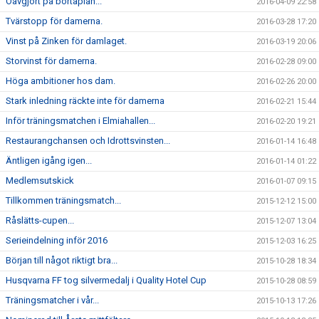
Oavgjort på bortaplan...
2016-04-09 22:58
Tvärstopp för damerna.
2016-03-28 17:20
Vinst på Zinken för damlaget.
2016-03-19 20:06
Storvinst för damerna.
2016-02-28 09:00
Höga ambitioner hos dam.
2016-02-26 20:00
Stark inledning räckte inte för damerna
2016-02-21 15:44
Inför träningsmatchen i Elmiahallen...
2016-02-20 19:21
Restaurangchansen och Idrottsvinsten...
2016-01-14 16:48
Äntligen igång igen...
2016-01-14 01:22
Medlemsutskick
2016-01-07 09:15
Tillkommen träningsmatch...
2015-12-12 15:00
Råslätts-cupen...
2015-12-07 13:04
Serieindelning inför 2016
2015-12-03 16:25
Början till något riktigt bra...
2015-10-28 18:34
Husqvarna FF tog silvermedalj i Quality Hotel Cup
2015-10-28 08:59
Träningsmatcher i vår...
2015-10-13 17:26