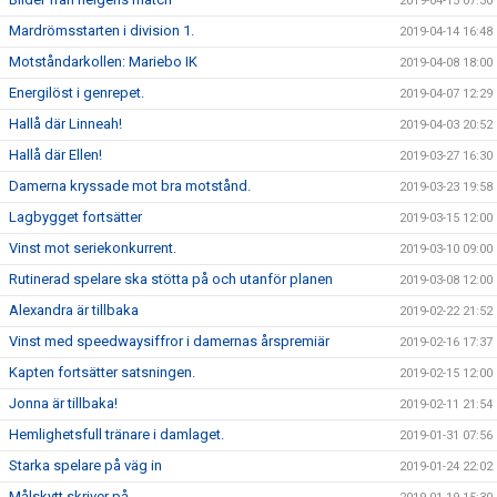
2019-04-15 07:30
Mardrömsstarten i division 1.
2019-04-14 16:48
Motståndarkollen: Mariebo IK
2019-04-08 18:00
Energilöst i genrepet.
2019-04-07 12:29
Hallå där Linneah!
2019-04-03 20:52
Hallå där Ellen!
2019-03-27 16:30
Damerna kryssade mot bra motstånd.
2019-03-23 19:58
Lagbygget fortsätter
2019-03-15 12:00
Vinst mot seriekonkurrent.
2019-03-10 09:00
Rutinerad spelare ska stötta på och utanför planen
2019-03-08 12:00
Alexandra är tillbaka
2019-02-22 21:52
Vinst med speedwaysiffror i damernas årspremiär
2019-02-16 17:37
Kapten fortsätter satsningen.
2019-02-15 12:00
Jonna är tillbaka!
2019-02-11 21:54
Hemlighetsfull tränare i damlaget.
2019-01-31 07:56
Starka spelare på väg in
2019-01-24 22:02
Målskytt skriver på