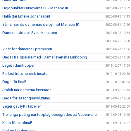
2020-08-31 17:00
Höjdpunkter Husqvarna FF - Mariebo IK
2020-08-21 18:52
Hallå där Emelie Johansson!
2020-08-13 17:43
Så här ser du damernas derby mot Mariebo IK
2020-08-11 17:40
Damerna vidare i Svenska cupen
2020-08-05 10:34
2020-06-23 17:00
Vinst för damerna i premiären
2020-06-21 16:36
Unga HFF spelare med i Damallsvenska Linköping
2020-02-21 16:30
Läget i damtruppen
2019-12-07 17:09
Förlust trots heroisk insats
2019-10-04 20:58
Dags för final!
2019-10-02 07:53
Stabilt när damerna kryssade.
2019-09-28 17:13
Dags för säsongsavslutning
2019-09-27 19:54
Seger gav lyft i tabellen
2019-09-15 22:09
Tre tunga poäng när topplag besegrades på Vapenvallen
2019-09-08 19:25
Klara för cupfinal!
2019-09-04 12:27
Förlust för damerna