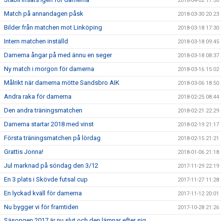
2018-04-02 17:30
Match på annandagen påsk
2018-03-30 20:23
Bilder från matchen mot Linköping
2018-03-18 17:30
Intern matchen inställd
2018-03-18 09:45
Damerna ångar på med ännu en seger
2018-03-18 08:37
Ny match i morgon för damerna
2018-03-16 15:02
Målrikt när damerna mötte Sandsbro AIK
2018-03-06 18:50
Andra raka för damerna
2018-02-25 08:44
Den andra träningsmatchen
2018-02-21 22:29
Damerna startar 2018 med vinst
2018-02-19 21:17
Första träningsmatchen på lördag
2018-02-15 21:21
Grattis Jonna!
2018-01-06 21:18
Jul marknad på söndag den 3/12
2017-11-29 22:19
En 3 plats i Skövde futsal cup
2017-11-27 11:28
En lyckad kväll för damerna
2017-11-12 20:01
Nu bygger vi för framtiden
2017-10-28 21:26
Säsongen 2017 är nu slut och den lämnar efter sig