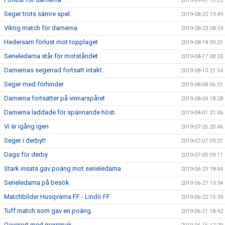
2019-09-01 16:23
Seger trots sämre spel.
2019-08-25 19:49
Viktig match för damerna
2019-08-23 08:59
Hedersam förlust mot topplaget
2019-08-18 09:21
Serieledarna står för motståndet
2019-08-17 08:33
Damernas segerrad fortsatt intakt.
2019-08-10 21:54
Seger med förhinder
2019-08-08 06:51
Damerna fortsätter på vinnarspåret
2019-08-04 18:28
Damerna laddade för spännande höst.
2019-08-01 21:06
Vi är igång igen
2019-07-26 20:46
Seger i derbyt!
2019-07-07 09:21
Dags för derby
2019-07-05 09:11
Stark insats gav poäng mot serieledarna
2019-06-29 18:44
Serieledarna på besök.
2019-06-27 19:34
Matchbilder Husqvarna FF - Lindö FF
2019-06-22 15:39
Tuff match som gav en poäng.
2019-06-21 18:42
Oavgjort med mersmak