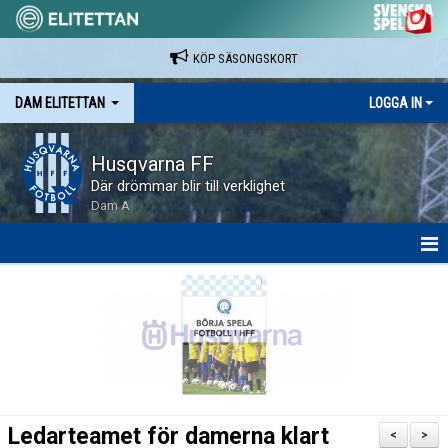
KÖP SÄSONGSKORT
DAM ELITETTAN
LOGGA IN
Husqvarna FF
Där drömmar blir till verklighet
Dam A
HEM
NYHETER
KALENDER
SPELARE & LEDARE
Ledarteamet för damerna klart
<
>