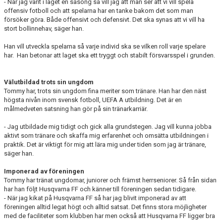
- När jag varit i laget en säsong så vill jag att man ser att vi vill spela
offensiv fotboll och att spelarna har en tanke bakom det som man
försöker göra. Både offensivt och defensivt. Det ska synas att vi vill ha
stort bollinnehav, säger han.
Han vill utveckla spelarna så varje individ ska se vilken roll varje spelare
har. Han betonar att laget ska ett tryggt och stabilt försvarsspel i grunden.
Välutbildad trots sin ungdom
Tommy har, trots sin ungdom fina meriter som tränare. Han har den näst
högsta nivån inom svensk fotboll, UEFA A utbildning. Det är en
målmedveten satsning han gör på sin tränarkarriär.
- Jag utbildade mig tidigt och gick alla grundstegen. Jag vill kunna jobba
aktivt som tränare och skaffa mig erfarenhet och omsätta utbildningen i
praktik. Det är viktigt för mig att lära mig under tiden som jag är tränare,
säger han.
Imponerad av föreningen
Tommy har tränat ungdomar, juniorer och främst herrseniorer. Så från sidan
har han följt Husqvarna FF och känner till föreningen sedan tidigare.
- När jag kikat på Husqvarna FF så har jag blivit imponerad av att
föreningen alltid legat högt och alltid satsat. Det finns stora möjligheter
med de faciliteter som klubben har men också att Husqvarna FF ligger bra