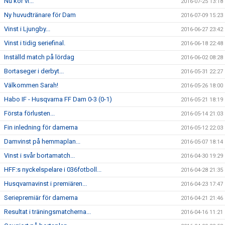
Nu kör vi...
2016-07-25 13:18
Ny huvudtränare för Dam
2016-07-09 15:23
Vinst i Ljungby...
2016-06-27 23:42
Vinst i tidig seriefinal.
2016-06-18 22:48
Inställd match på lördag
2016-06-02 08:28
Bortaseger i derbyt...
2016-05-31 22:27
Välkommen Sarah!
2016-05-26 18:00
Habo IF - Husqvarna FF Dam 0-3 (0-1)
2016-05-21 18:19
Första förlusten...
2016-05-14 21:03
Fin inledning för damerna
2016-05-12 22:03
Damvinst på hemmaplan...
2016-05-07 18:14
Vinst i svår bortamatch...
2016-04-30 19:29
HFF:s nyckelspelare i 036fotboll...
2016-04-28 21:35
Husqvarnavinst i premiären...
2016-04-23 17:47
Seriepremiär för damerna
2016-04-21 21:46
Resultat i träningsmatcherna...
2016-04-16 11:21