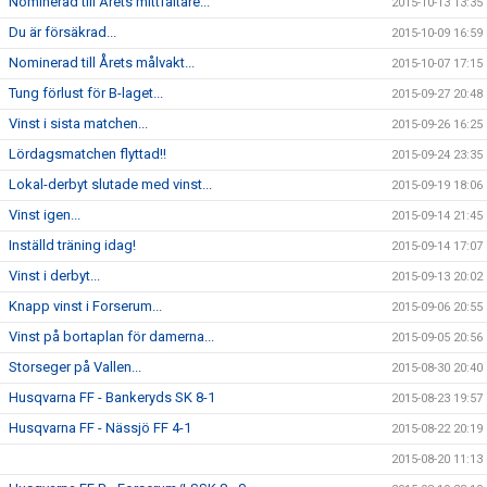
Nominerad till Årets mittfältare...
2015-10-13 13:35
Du är försäkrad...
2015-10-09 16:59
Nominerad till Årets målvakt...
2015-10-07 17:15
Tung förlust för B-laget...
2015-09-27 20:48
Vinst i sista matchen...
2015-09-26 16:25
Lördagsmatchen flyttad!!
2015-09-24 23:35
Lokal-derbyt slutade med vinst...
2015-09-19 18:06
Vinst igen...
2015-09-14 21:45
Inställd träning idag!
2015-09-14 17:07
Vinst i derbyt...
2015-09-13 20:02
Knapp vinst i Forserum...
2015-09-06 20:55
Vinst på bortaplan för damerna...
2015-09-05 20:56
Storseger på Vallen...
2015-08-30 20:40
Husqvarna FF - Bankeryds SK 8-1
2015-08-23 19:57
Husqvarna FF - Nässjö FF 4-1
2015-08-22 20:19
2015-08-20 11:13