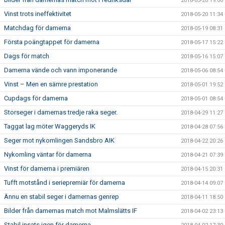
2018-05-20 19:00
Vinst trots ineffektivitet
2018-05-20 11:34
Matchdag för damerna
2018-05-19 08:31
Första poängtappet för damerna
2018-05-17 15:22
Dags för match
2018-05-16 15:07
Damerna vände och vann imponerande
2018-05-06 08:54
Vinst – Men en sämre prestation
2018-05-01 19:52
Cupdags för damerna
2018-05-01 08:54
Storseger i damernas tredje raka seger.
2018-04-29 11:27
Taggat lag möter Waggeryds IK
2018-04-28 07:56
Seger mot nykomlingen Sandsbro AIK
2018-04-22 20:26
Nykomling väntar för damerna
2018-04-21 07:39
Vinst för damerna i premiären
2018-04-15 20:31
Tufft motstånd i seriepremiär för damerna
2018-04-14 09:07
Ännu en stabil seger i damernas genrep
2018-04-11 18:50
Bilder från damernas match mot Malmslätts IF
2018-04-02 23:13
Stabil insats igen för damerna