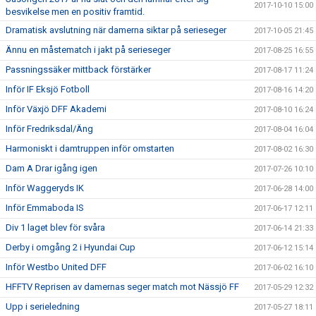
2017-10-10 15:00
besvikelse men en positiv framtid.
Dramatisk avslutning när damerna siktar på serieseger
2017-10-05 21:45
Ännu en måstematch i jakt på serieseger
2017-08-25 16:55
Passningssäker mittback förstärker
2017-08-17 11:24
Inför IF Eksjö Fotboll
2017-08-16 14:20
Inför Växjö DFF Akademi
2017-08-10 16:24
Inför Fredriksdal/Äng
2017-08-04 16:04
Harmoniskt i damtruppen inför omstarten
2017-08-02 16:30
Dam A Drar igång igen
2017-07-26 10:10
Inför Waggeryds IK
2017-06-28 14:00
Inför Emmaboda IS
2017-06-17 12:11
Div 1 laget blev för svåra
2017-06-14 21:33
Derby i omgång 2 i Hyundai Cup
2017-06-12 15:14
Inför Westbo United DFF
2017-06-02 16:10
HFFTV Reprisen av damernas seger match mot Nässjö FF
2017-05-29 12:32
Upp i serieledning
2017-05-27 18:11