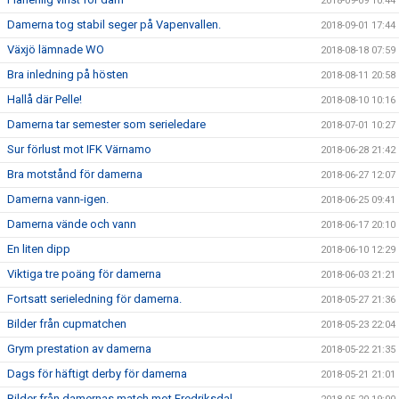
2018-09-09 10:44
Damerna tog stabil seger på Vapenvallen.
2018-09-01 17:44
Växjö lämnade WO
2018-08-18 07:59
Bra inledning på hösten
2018-08-11 20:58
Hallå där Pelle!
2018-08-10 10:16
Damerna tar semester som serieledare
2018-07-01 10:27
Sur förlust mot IFK Värnamo
2018-06-28 21:42
Bra motstånd för damerna
2018-06-27 12:07
Damerna vann-igen.
2018-06-25 09:41
Damerna vände och vann
2018-06-17 20:10
En liten dipp
2018-06-10 12:29
Viktiga tre poäng för damerna
2018-06-03 21:21
Fortsatt serieledning för damerna.
2018-05-27 21:36
Bilder från cupmatchen
2018-05-23 22:04
Grym prestation av damerna
2018-05-22 21:35
Dags för häftigt derby för damerna
2018-05-21 21:01
Bilder från damernas match mot Fredriksdal