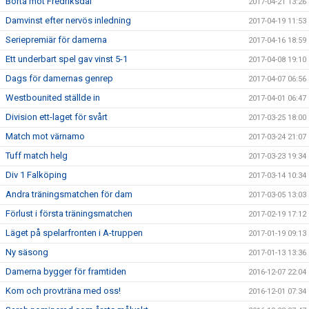
Borta mot Fredriksdal
2017-04-21 13:26
Damvinst efter nervös inledning
2017-04-19 11:53
Seriepremiär för damerna
2017-04-16 18:59
Ett underbart spel gav vinst 5-1
2017-04-08 19:10
Dags för damernas genrep
2017-04-07 06:56
Westbounited ställde in
2017-04-01 06:47
Division ett-laget för svårt
2017-03-25 18:00
Match mot värnamo
2017-03-24 21:07
Tuff match helg
2017-03-23 19:34
Div 1 Falköping
2017-03-14 10:34
Andra träningsmatchen för dam
2017-03-05 13:03
Förlust i första träningsmatchen
2017-02-19 17:12
Läget på spelarfronten i A-truppen
2017-01-19 09:13
Ny säsong
2017-01-13 13:36
Damerna bygger för framtiden
2016-12-07 22:04
Kom och provträna med oss!
2016-12-01 07:34