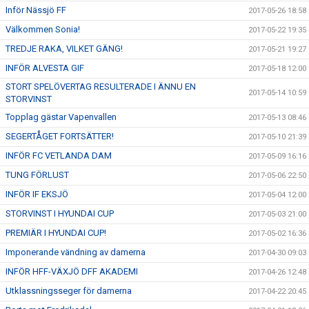
Inför Nässjö FF
2017-05-26 18:58
Välkommen Sonia!
2017-05-22 19:35
TREDJE RAKA, VILKET GÄNG!
2017-05-21 19:27
INFÖR ALVESTA GIF
2017-05-18 12:00
STORT SPELÖVERTAG RESULTERADE I ÄNNU EN
2017-05-14 10:59
STORVINST
Topplag gästar Vapenvallen
2017-05-13 08:46
SEGERTÅGET FORTSÄTTER!
2017-05-10 21:39
INFÖR FC VETLANDA DAM
2017-05-09 16:16
TUNG FÖRLUST
2017-05-06 22:50
INFÖR IF EKSJÖ
2017-05-04 12:00
STORVINST I HYUNDAI CUP
2017-05-03 21:00
PREMIÄR I HYUNDAI CUP!
2017-05-02 16:36
Imponerande vändning av damerna
2017-04-30 09:03
INFÖR HFF-VÄXJÖ DFF AKADEMI
2017-04-26 12:48
Utklassningsseger för damerna
2017-04-22 20:45