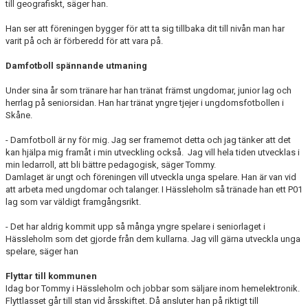
till geografiskt, säger han.
Han ser att föreningen bygger för att ta sig tillbaka dit till nivån man har
varit på och är förberedd för att vara på.
Damfotboll spännande utmaning
Under sina år som tränare har han tränat främst ungdomar, junior lag och
herrlag på seniorsidan. Han har tränat yngre tjejer i ungdomsfotbollen i
Skåne.
- Damfotboll är ny för mig. Jag ser framemot detta och jag tänker att det
kan hjälpa mig framåt i min utveckling också. Jag vill hela tiden utvecklas i
min ledarroll, att bli bättre pedagogisk, säger Tommy.
Damlaget är ungt och föreningen vill utveckla unga spelare. Han är van vid
att arbeta med ungdomar och talanger. I Hässleholm så tränade han ett P01
lag som var väldigt framgångsrikt.
- Det har aldrig kommit upp så många yngre spelare i seniorlaget i
Hässleholm som det gjorde från dem kullarna. Jag vill gärna utveckla unga
spelare, säger han
Flyttar till kommunen
Idag bor Tommy i Hässleholm och jobbar som säljare inom hemelektronik.
Flyttlasset går till stan vid årsskiftet. Då ansluter han på riktigt till