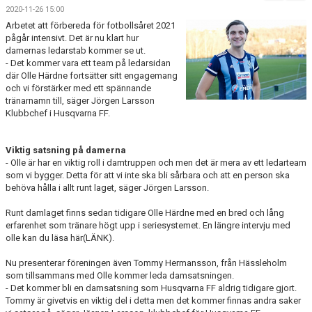
BILDGALLERI
2020-11-26 15:00
Arbetet att förbereda för fotbollsåret 2021
DOKUMENT
pågår intensivt. Det är nu klart hur
damernas ledarstab kommer se ut.
- Det kommer vara ett team på ledarsidan
KONTAKT
där Olle Härdne fortsätter sitt engagemang
och vi förstärker med ett spännande
MATCHER
tränarnamn till, säger Jörgen Larsson
Klubbchef i Husqvarna FF.
SPONSORHUSET
Viktig satsning på damerna
- Olle är har en viktig roll i damtruppen och men det är mera av ett ledarteam
som vi bygger. Detta för att vi inte ska bli sårbara och att en person ska
behöva hålla i allt runt laget, säger Jörgen Larsson.
Runt damlaget finns sedan tidigare Olle Härdne med en bred och lång
erfarenhet som tränare högt upp i seriesystemet. En längre intervju med
olle kan du läsa här(LÄNK).
Nu presenterar föreningen även Tommy Hermansson, från Hässleholm
som tillsammans med Olle kommer leda damsatsningen.
- Det kommer bli en damsatsning som Husqvarna FF aldrig tidigare gjort.
Tommy är givetvis en viktig del i detta men det kommer finnas andra saker