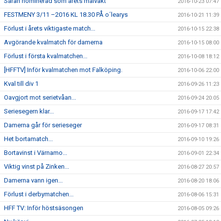
Sarah nominerad som årets målvakt
2016-10-23 07:47
FESTMENY 3/11 –2016 KL 18.30 PÅ o´learys
2016-10-21 11:39
Förlust i årets viktigaste match...
2016-10-15 22:38
Avgörande kvalmatch för damerna
2016-10-15 08:00
Förlust i första kvalmatchen...
2016-10-08 18:12
[HFFTV] Inför kvalmatchen mot Falköping.
2016-10-06 22:00
Kval till div 1
2016-09-26 11:23
Oavgjort mot serietvåan...
2016-09-24 20:05
Seriesegern klar...
2016-09-17 17:42
Damerna går för serieseger
2016-09-17 08:31
Het bortamatch...
2016-09-10 19:26
Bortavinst i Värnamo...
2016-09-01 22:34
Viktig vinst på Zinken...
2016-08-27 20:57
Damerna vann igen...
2016-08-20 18:06
Förlust i derbymatchen...
2016-08-06 15:31
HFF TV: Inför höstsäsongen
2016-08-05 09:26