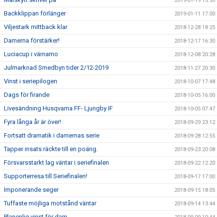
2019-01-19 15:30
Backklippan förlänger
2019-01-11 17:00
Viljestark mittback klar
2018-12-28 18:25
Damerna förstärker!
2018-12-17 16:30
Luciacup i värnamo
2018-12-08 20:28
Julmarknad Smedbyn tider 2/12-2019
2018-11-27 20:30
Vinst i seriepilogen
2018-10-07 17:48
Dags för firande
2018-10-05 16:00
Livesändning Husqvarna FF- Ljungby IF
2018-10-05 07:47
Fyra långa år är över!
2018-09-29 23:12
Fortsatt dramatik i damernas serie
2018-09-28 12:55
Tapper insats räckte till en poäng.
2018-09-23 20:08
Försvarsstarkt lag väntar i seriefinalen
2018-09-22 12:20
Supporterresa till Seriefinalen!
2018-09-17 17:00
Imponerande seger
2018-09-15 18:05
Tuffaste möjliga motstånd väntar
2018-09-14 13:44
Planenlig vinst för dam