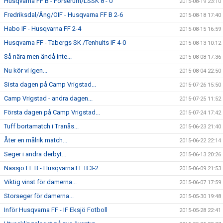
Husqvarna FF B - Forserum/LSSK 8 - 0
2015-08-19 23:10
Fredriksdal/Äng/OIF - Husqvarna FF B 2-6
2015-08-18 17:40
Habo IF - Husqvarna FF 2-4
2015-08-15 16:59
Husqvarna FF - Tabergs SK /Tenhults IF 4-0
2015-08-13 10:12
Så nära men ändå inte...
2015-08-08 17:36
Nu kör vi igen...
2015-08-04 22:50
Sista dagen på Camp Vrigstad...
2015-07-26 15:50
Camp Vrigstad - andra dagen...
2015-07-25 11:52
Första dagen på Camp Vrigstad...
2015-07-24 17:42
Tuff bortamatch i Tranås...
2015-06-23 21:40
Åter en målrik match...
2015-06-22 22:14
Seger i andra derbyt...
2015-06-13 20:26
Nässjö FF B - Husqvarna FF B 3-2
2015-06-09 21:53
Viktig vinst för damerna...
2015-06-07 17:59
Storseger för damerna...
2015-05-30 19:48
Inför Husqvarna FF - IF Eksjö Fotboll
2015-05-28 22:41