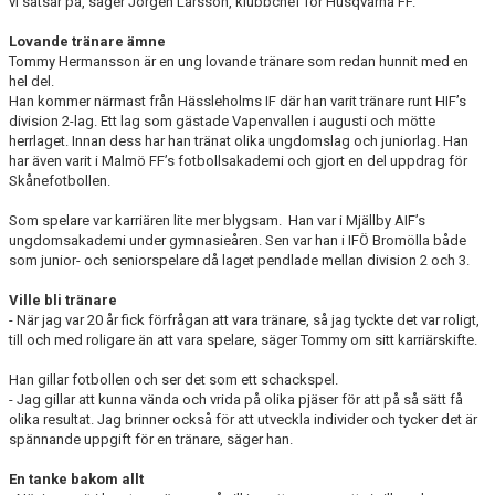
vi satsar på, säger Jörgen Larsson, klubbchef för Husqvarna FF.
Lovande tränare ämne
Tommy Hermansson är en ung lovande tränare som redan hunnit med en
hel del.
Han kommer närmast från Hässleholms IF där han varit tränare runt HIF’s
division 2-lag. Ett lag som gästade Vapenvallen i augusti och mötte
herrlaget. Innan dess har han tränat olika ungdomslag och juniorlag. Han
har även varit i Malmö FF’s fotbollsakademi och gjort en del uppdrag för
Skånefotbollen.
Som spelare var karriären lite mer blygsam. Han var i Mjällby AIF’s
ungdomsakademi under gymnasieåren. Sen var han i IFÖ Bromölla både
som junior- och seniorspelare då laget pendlade mellan division 2 och 3.
Ville bli tränare
- När jag var 20 år fick förfrågan att vara tränare, så jag tyckte det var roligt,
till och med roligare än att vara spelare, säger Tommy om sitt karriärskifte.
Han gillar fotbollen och ser det som ett schackspel.
- Jag gillar att kunna vända och vrida på olika pjäser för att på så sätt få
olika resultat. Jag brinner också för att utveckla individer och tycker det är
spännande uppgift för en tränare, säger han.
En tanke bakom allt