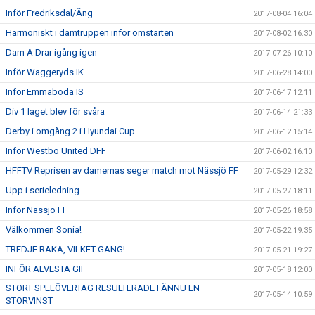
Inför Fredriksdal/Äng
2017-08-04 16:04
Harmoniskt i damtruppen inför omstarten
2017-08-02 16:30
Dam A Drar igång igen
2017-07-26 10:10
Inför Waggeryds IK
2017-06-28 14:00
Inför Emmaboda IS
2017-06-17 12:11
Div 1 laget blev för svåra
2017-06-14 21:33
Derby i omgång 2 i Hyundai Cup
2017-06-12 15:14
Inför Westbo United DFF
2017-06-02 16:10
HFFTV Reprisen av damernas seger match mot Nässjö FF
2017-05-29 12:32
Upp i serieledning
2017-05-27 18:11
Inför Nässjö FF
2017-05-26 18:58
Välkommen Sonia!
2017-05-22 19:35
TREDJE RAKA, VILKET GÄNG!
2017-05-21 19:27
INFÖR ALVESTA GIF
2017-05-18 12:00
STORT SPELÖVERTAG RESULTERADE I ÄNNU EN
2017-05-14 10:59
STORVINST