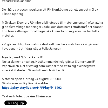
tränare Pelle Jansson.
Den hårda pressen resulterar att IFK Norrköping gör ett snyggt mål av
Filippa Sjöberg.
Målvakten Eleonore Rönnberg blir utsedd till matchens smurf, efter att ha
gjort flera viktiga räddningar. Stabil och dominant i straffområdet skapar
hon förutsättningar för att laget ska kunna ta poäng även i så här tuffa
matcher.
- Vi gör en riktigt bra match i stort sett över hela matchen så vi går med
huvudena högt i dag, säger Pelle Jansson
Nya tag mot Sjömarkens IF
Nu tar damerna nya tag. Nästkommande helg gästar Sjömarkens IF
Vapenvallen. Det är ett lag som kämpar med att ta sig över negativa
strecket i tabellen. Så en tuff match väntar då.
Matchen spelas lördag 24 augusti kl 15.00.
Sänds som vanligt live på webben:
https://play.staylive.se/HFFPlay/l/15702
Text och Foto: Joakim Edvinsson