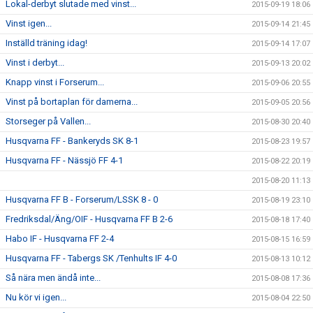
Lokal-derbyt slutade med vinst...
2015-09-19 18:06
Vinst igen...
2015-09-14 21:45
Inställd träning idag!
2015-09-14 17:07
Vinst i derbyt...
2015-09-13 20:02
Knapp vinst i Forserum...
2015-09-06 20:55
Vinst på bortaplan för damerna...
2015-09-05 20:56
Storseger på Vallen...
2015-08-30 20:40
Husqvarna FF - Bankeryds SK 8-1
2015-08-23 19:57
Husqvarna FF - Nässjö FF 4-1
2015-08-22 20:19
2015-08-20 11:13
Husqvarna FF B - Forserum/LSSK 8 - 0
2015-08-19 23:10
Fredriksdal/Äng/OIF - Husqvarna FF B 2-6
2015-08-18 17:40
Habo IF - Husqvarna FF 2-4
2015-08-15 16:59
Husqvarna FF - Tabergs SK /Tenhults IF 4-0
2015-08-13 10:12
Så nära men ändå inte...
2015-08-08 17:36
Nu kör vi igen...
2015-08-04 22:50