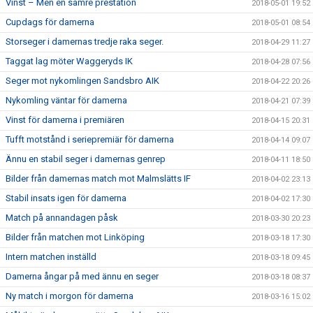
Vinst – Men en sämre prestation
2018-05-01 19:52
Cupdags för damerna
2018-05-01 08:54
Storseger i damernas tredje raka seger.
2018-04-29 11:27
Taggat lag möter Waggeryds IK
2018-04-28 07:56
Seger mot nykomlingen Sandsbro AIK
2018-04-22 20:26
Nykomling väntar för damerna
2018-04-21 07:39
Vinst för damerna i premiären
2018-04-15 20:31
Tufft motstånd i seriepremiär för damerna
2018-04-14 09:07
Ännu en stabil seger i damernas genrep
2018-04-11 18:50
Bilder från damernas match mot Malmslätts IF
2018-04-02 23:13
Stabil insats igen för damerna
2018-04-02 17:30
Match på annandagen påsk
2018-03-30 20:23
Bilder från matchen mot Linköping
2018-03-18 17:30
Intern matchen inställd
2018-03-18 09:45
Damerna ångar på med ännu en seger
2018-03-18 08:37
Ny match i morgon för damerna
2018-03-16 15:02