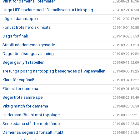
Vinst för damerna i premiären
2020-06-21 16:36
Unga HFF spelare med i Damallsvenska Linköping
2020-02-21 16:30
Läget i damtruppen
2019-12-07 17:09
Förlust trots heroisk insats
2019-10-04 20:58
Dags för final!
2019-10-02 07:53
Stabilt när damerna kryssade.
2019-09-28 17:13
Dags för säsongsavslutning
2019-09-27 19:54
Seger gav lyft i tabellen
2019-09-15 22:09
Tre tunga poäng när topplag besegrades på Vapenvallen
2019-09-08 19:25
Klara för cupfinal!
2019-09-04 12:27
Förlust för damerna
2019-09-01 16:23
Seger trots sämre spel.
2019-08-25 19:49
Viktig match för damerna
2019-08-23 08:59
Hedersam förlust mot topplaget
2019-08-18 09:21
Serieledarna står för motståndet
2019-08-17 08:33
Damernas segerrad fortsatt intakt.
2019-08-10 21:54