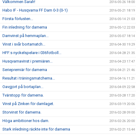
Välkommen Sarah!
2016-05-26 18:00
Habo IF - Husqvarna FF Dam 0-3 (0-1)
2016-05-21 18:19
Första förlusten...
2016-05-14 21:03
Fin inledning för damerna
2016-05-12 22:03
Damvinst på hemmaplan...
2016-05-07 18:14
Vinst i svår bortamatch...
2016-04-30 19:29
HFF:s nyckelspelare i 036fotboll...
2016-04-28 21:35
Husqvarnavinst i premiären...
2016-04-23 17:47
Seriepremiär för damerna
2016-04-21 21:46
Resultat i träningsmatcherna...
2016-04-16 11:21
Oavgjort på bortaplan...
2016-04-09 22:58
Tvärstopp för damerna.
2016-03-28 17:20
Vinst på Zinken för damlaget.
2016-03-19 20:06
Storvinst för damerna.
2016-02-28 09:00
Höga ambitioner hos dam.
2016-02-26 20:00
Stark inledning räckte inte för damerna
2016-02-21 15:44