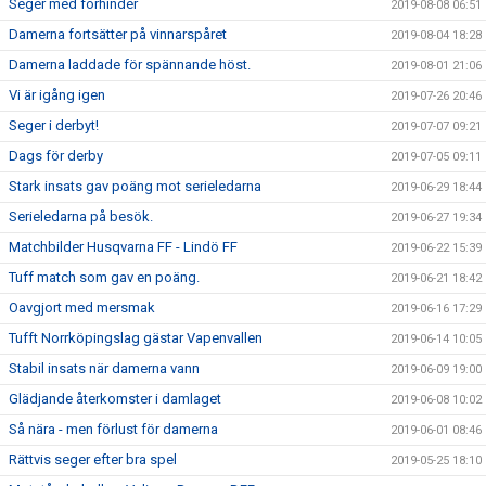
Seger med förhinder
2019-08-08 06:51
Damerna fortsätter på vinnarspåret
2019-08-04 18:28
Damerna laddade för spännande höst.
2019-08-01 21:06
Vi är igång igen
2019-07-26 20:46
Seger i derbyt!
2019-07-07 09:21
Dags för derby
2019-07-05 09:11
Stark insats gav poäng mot serieledarna
2019-06-29 18:44
Serieledarna på besök.
2019-06-27 19:34
Matchbilder Husqvarna FF - Lindö FF
2019-06-22 15:39
Tuff match som gav en poäng.
2019-06-21 18:42
Oavgjort med mersmak
2019-06-16 17:29
Tufft Norrköpingslag gästar Vapenvallen
2019-06-14 10:05
Stabil insats när damerna vann
2019-06-09 19:00
Glädjande återkomster i damlaget
2019-06-08 10:02
Så nära - men förlust för damerna
2019-06-01 08:46
Rättvis seger efter bra spel
2019-05-25 18:10