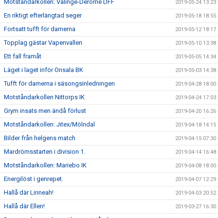
Motståndarkollen: Valinge-Derome DFF
2019-05-24 13:23
En riktigt efterlängtad seger
2019-05-18 18:55
Fortsatt tufft för damerna
2019-05-12 18:17
Topplag gästar Vapenvallen
2019-05-10 13:38
Ett fall framåt
2019-05-05 14:34
Läget i laget inför Onsala BK
2019-05-03 14:38
Tufft för damerna i säsongsinledningen
2019-04-28 18:00
Motståndarkollen Nittorps IK
2019-04-24 17:03
Grym insats men ändå förlust
2019-04-20 16:26
Motståndarkollen: Jitex/Mölndal
2019-04-18 14:15
Bilder från helgens match
2019-04-15 07:30
Mardrömsstarten i division 1.
2019-04-14 16:48
Motståndarkollen: Mariebo IK
2019-04-08 18:00
Energilöst i genrepet.
2019-04-07 12:29
Hallå där Linneah!
2019-04-03 20:52
Hallå där Ellen!
2019-03-27 16:30