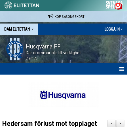
KÖP SÄSONGSKORT
DAM ELITETTAN
LOGGA IN
Husqvarna FF
Där drömmar blir till verklighet
Dam A
HEM
NYHETER
KALENDER
SPELARE & LEDARE
Hedersam förlust mot topplaget
<
>