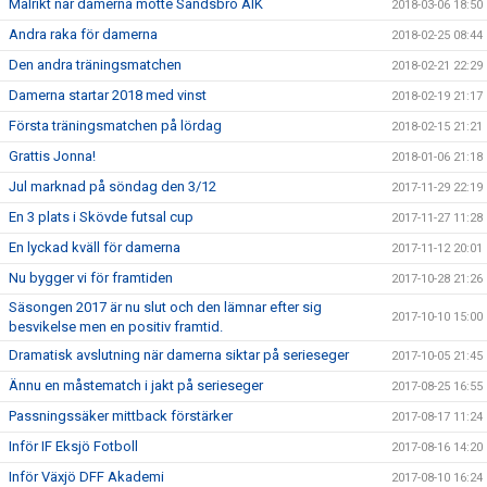
Målrikt när damerna mötte Sandsbro AIK
2018-03-06 18:50
Andra raka för damerna
2018-02-25 08:44
Den andra träningsmatchen
2018-02-21 22:29
Damerna startar 2018 med vinst
2018-02-19 21:17
Första träningsmatchen på lördag
2018-02-15 21:21
Grattis Jonna!
2018-01-06 21:18
Jul marknad på söndag den 3/12
2017-11-29 22:19
En 3 plats i Skövde futsal cup
2017-11-27 11:28
En lyckad kväll för damerna
2017-11-12 20:01
Nu bygger vi för framtiden
2017-10-28 21:26
Säsongen 2017 är nu slut och den lämnar efter sig
2017-10-10 15:00
besvikelse men en positiv framtid.
Dramatisk avslutning när damerna siktar på serieseger
2017-10-05 21:45
Ännu en måstematch i jakt på serieseger
2017-08-25 16:55
Passningssäker mittback förstärker
2017-08-17 11:24
Inför IF Eksjö Fotboll
2017-08-16 14:20
Inför Växjö DFF Akademi
2017-08-10 16:24