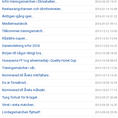
Inför träningsmatchen i Elmiahallen...
2016-02-20 19:21
Restaurangchansen och Idrottsvinsten...
2016-01-14 16:48
Äntligen igång igen...
2016-01-14 01:22
Medlemsutskick
2016-01-07 09:15
Tillkommen träningsmatch...
2015-12-12 15:00
Råslätts-cupen...
2015-12-07 13:04
Serieindelning inför 2016
2015-12-03 16:25
Början till något riktigt bra...
2015-10-28 18:34
Husqvarna FF tog silvermedalj i Quality Hotel Cup
2015-10-28 08:59
Träningsmatcher i vår...
2015-10-13 17:26
Nominerad till Årets mittfältare...
2015-10-13 13:35
Du är försäkrad...
2015-10-09 16:59
Nominerad till Årets målvakt...
2015-10-07 17:15
Tung förlust för B-laget...
2015-09-27 20:48
Vinst i sista matchen...
2015-09-26 16:25
Lördagsmatchen flyttad!!
2015-09-24 23:35