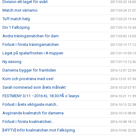
Division ett-laget för svårt
2017-03-25 18:00
Match mot värnamo
2017-03-24 21:07
Tuff match helg
2017-03-23 19:34
Div 1 Falköping
2017-03-14 10:34
Andra träningsmatchen för dam
2017-03-05 13:03
Förlust i första träningsmatchen
2017-02-19 17:12
Läget på spelarfronten i A-truppen
2017-01-19 09:13
Ny säsong
2017-01-13 13:36
Damerna bygger för framtiden
2016-12-07 22:04
Kom och provträna med oss!
2016-12-01 07:34
Sarah nominerad som årets målvakt
2016-10-23 07:47
FESTMENY 3/11 –2016 KL 18.30 PÅ o´learys
2016-10-21 11:39
Förlust i årets viktigaste match...
2016-10-15 22:38
Avgörande kvalmatch för damerna
2016-10-15 08:00
Förlust i första kvalmatchen...
2016-10-08 18:12
[HFFTV] Inför kvalmatchen mot Falköping.
2016-10-06 22:00