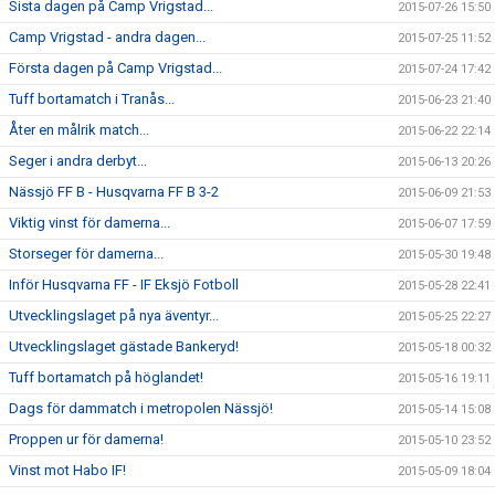
Sista dagen på Camp Vrigstad...
2015-07-26 15:50
Camp Vrigstad - andra dagen...
2015-07-25 11:52
Första dagen på Camp Vrigstad...
2015-07-24 17:42
Tuff bortamatch i Tranås...
2015-06-23 21:40
Åter en målrik match...
2015-06-22 22:14
Seger i andra derbyt...
2015-06-13 20:26
Nässjö FF B - Husqvarna FF B 3-2
2015-06-09 21:53
Viktig vinst för damerna...
2015-06-07 17:59
Storseger för damerna...
2015-05-30 19:48
Inför Husqvarna FF - IF Eksjö Fotboll
2015-05-28 22:41
Utvecklingslaget på nya äventyr...
2015-05-25 22:27
Utvecklingslaget gästade Bankeryd!
2015-05-18 00:32
Tuff bortamatch på höglandet!
2015-05-16 19:11
Dags för dammatch i metropolen Nässjö!
2015-05-14 15:08
Proppen ur för damerna!
2015-05-10 23:52
Vinst mot Habo IF!
2015-05-09 18:04