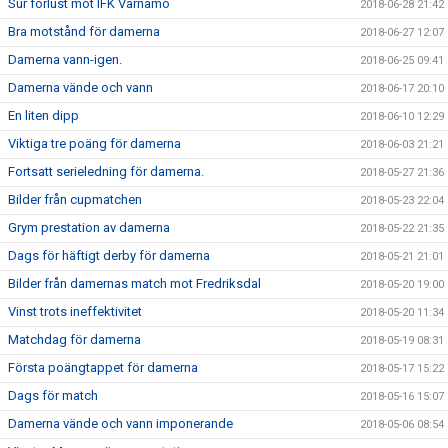
Sur förlust mot IFK Värnamo
2018-06-28 21:42
Bra motstånd för damerna
2018-06-27 12:07
Damerna vann-igen.
2018-06-25 09:41
Damerna vände och vann
2018-06-17 20:10
En liten dipp
2018-06-10 12:29
Viktiga tre poäng för damerna
2018-06-03 21:21
Fortsatt serieledning för damerna.
2018-05-27 21:36
Bilder från cupmatchen
2018-05-23 22:04
Grym prestation av damerna
2018-05-22 21:35
Dags för häftigt derby för damerna
2018-05-21 21:01
Bilder från damernas match mot Fredriksdal
2018-05-20 19:00
Vinst trots ineffektivitet
2018-05-20 11:34
Matchdag för damerna
2018-05-19 08:31
Första poängtappet för damerna
2018-05-17 15:22
Dags för match
2018-05-16 15:07
Damerna vände och vann imponerande
2018-05-06 08:54