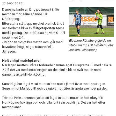
BILDGALLERI
2019-08-18 09:21
Damerna hade en lång poängsvit inför
DOKUMENT
matchen mot serieledande IFK
Norrköping.
Efter att ha stått upp mycket bra fick ändå
KONTAKT
serieledarna kliva av Östgötaporten Arena
med 3 poäng. Detta efter att ha vänt 0-1 till
MATCHER
seger med 2-1.
Eleonore Rönnberg gjorde en
- Vi gör en riktigt bra match och går med
stabil match i HFF-målet (Foto:
SPONSORHUSET
huvudena högt, säger tränare Pelle
Joakim Edvinsson)
Jansson.
Helt enligt matchplanen
När lagen möttes i våras förlorade hemmalaget Husqvarna FF med hela 0-
7. Så det var med inställningen att det skulle bli en svår match som
damerna åkte till Norrköping.
Samtidigt har laget visat att man kan spela jämnt även mot topplagen.
Segern mot Mariebo IK och oavgjort mot Jitex är goda exempel på det.
Tränare Pelle Jansson tycker att laget inledde matchen helt okey. IFK
Norrköping fick äga boll och rulla runt i sin backlinje. Det var helt efter
matchplanen.