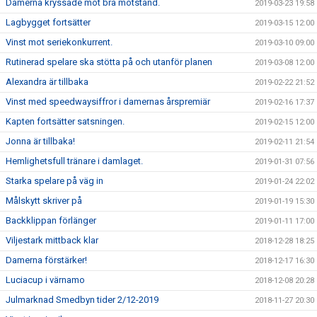
Damerna kryssade mot bra motstånd.
2019-03-23 19:58
Lagbygget fortsätter
2019-03-15 12:00
Vinst mot seriekonkurrent.
2019-03-10 09:00
Rutinerad spelare ska stötta på och utanför planen
2019-03-08 12:00
Alexandra är tillbaka
2019-02-22 21:52
Vinst med speedwaysiffror i damernas årspremiär
2019-02-16 17:37
Kapten fortsätter satsningen.
2019-02-15 12:00
Jonna är tillbaka!
2019-02-11 21:54
Hemlighetsfull tränare i damlaget.
2019-01-31 07:56
Starka spelare på väg in
2019-01-24 22:02
Målskytt skriver på
2019-01-19 15:30
Backklippan förlänger
2019-01-11 17:00
Viljestark mittback klar
2018-12-28 18:25
Damerna förstärker!
2018-12-17 16:30
Luciacup i värnamo
2018-12-08 20:28
Julmarknad Smedbyn tider 2/12-2019
2018-11-27 20:30