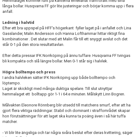
Hemmalaget kommer runt på kanterna emellanåt framförallt med sina
långa bollar. Husqvarna FF gör lite justeringar och börjar komma upp i flera
anfall.
Ledning i halvtid
Efter ett bra uppspel på HFF’s högerkant fyller laget på i anfallet och Lina
Gasslander, Malin Andersson och Hanna Lofthammar hittar riktigt fina
kombinationer . Det slutar med att Malin får till ett snyggt avslut och det
står 0-1 på den stora resultattavlan.
Efter detta pressar IFK Norrköping på ännu tuffare. Husqvarna FF tvingas
bli kompakta och slå längre bollar. Men 0-1 står sig i halvlek.
Högre bolltempo och press
I andra halvleken sätter IFK Norrköping upp både bolltempo och
löptempo.
Laget är skickligt med många duktiga spelare. Till slut utnyttjar
hemmalaget ett bolltapp gör 1-1 i 64:e minuten. Målskytt Linn Bogren.
Målvakten Eleonore Rönnberg blir utsedd till matchens smurf, efter att ha
gjort flera viktiga räddningar. Stabil och dominant i straffområdet skapar
hon förutsättningar för att laget ska kunna ta poäng även i så här tuffa
matcher.
- Vi blir lite ängsliga och tar några svåra beslut efter deras kvittering, säger