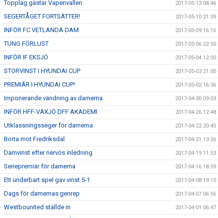
Topplag gästar Vapenvallen
2017-05-13 08:46
SEGERTÅGET FORTSÄTTER!
2017-05-10 21:39
INFÖR FC VETLANDA DAM
2017-05-09 16:16
TUNG FÖRLUST
2017-05-06 22:50
INFÖR IF EKSJÖ
2017-05-04 12:00
STORVINST I HYUNDAI CUP
2017-05-03 21:00
PREMIÄR I HYUNDAI CUP!
2017-05-02 16:36
Imponerande vändning av damerna
2017-04-30 09:03
INFÖR HFF-VÄXJÖ DFF AKADEMI
2017-04-26 12:48
Utklassningsseger för damerna
2017-04-22 20:45
Borta mot Fredriksdal
2017-04-21 13:26
Damvinst efter nervös inledning
2017-04-19 11:53
Seriepremiär för damerna
2017-04-16 18:59
Ett underbart spel gav vinst 5-1
2017-04-08 19:10
Dags för damernas genrep
2017-04-07 06:56
Westbounited ställde in
2017-04-01 06:47