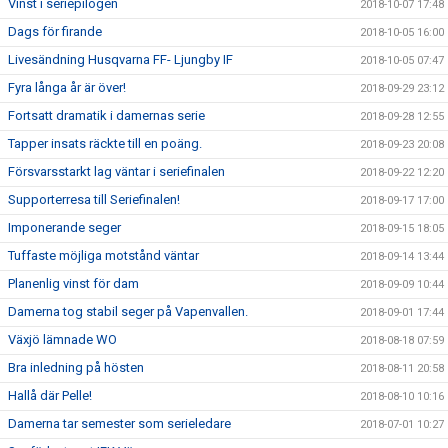
Vinst i seriepilogen
2018-10-07 17:48
Dags för firande
2018-10-05 16:00
Livesändning Husqvarna FF- Ljungby IF
2018-10-05 07:47
Fyra långa år är över!
2018-09-29 23:12
Fortsatt dramatik i damernas serie
2018-09-28 12:55
Tapper insats räckte till en poäng.
2018-09-23 20:08
Försvarsstarkt lag väntar i seriefinalen
2018-09-22 12:20
Supporterresa till Seriefinalen!
2018-09-17 17:00
Imponerande seger
2018-09-15 18:05
Tuffaste möjliga motstånd väntar
2018-09-14 13:44
Planenlig vinst för dam
2018-09-09 10:44
Damerna tog stabil seger på Vapenvallen.
2018-09-01 17:44
Växjö lämnade WO
2018-08-18 07:59
Bra inledning på hösten
2018-08-11 20:58
Hallå där Pelle!
2018-08-10 10:16
Damerna tar semester som serieledare
2018-07-01 10:27