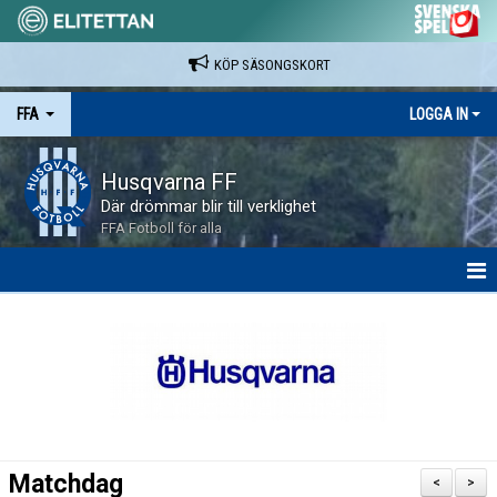
KÖP SÄSONGSKORT
FFA
LOGGA IN
Husqvarna FF
Där drömmar blir till verklighet
FFA Fotboll för alla
HEM
NYHETER
KALENDER
BILDGALLERI
Matchdag
<
>