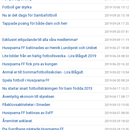
Fotboll ger styrka
2019-10-06 19:12
Nu är det dags för Sambafotboll
2019-09-26 15:18
Tappade poäng för både dam och herr
2019-09-24 17:25
2019-09-20 07:41
Exklusivt erbjudande till alla våra medlemmar!
2019-09-09 11:19
Husqvarna FF belönades av Henrik Lundqvist och Unibet
2019-06-27 18:08
Lite bilder från en härlig fotbollsvecka - Lira Blågult 2019
2019-06-24 08:32
Husqvarna FF fick pris av kungen
2019-06-20 16:32
Anmäl er till Sommarfotbollsskolan - Lira Blågult.
2019-05-02 13:04
Spela fotboll i Husqvarna FF
2019-04-30 08:24
Nu startar snart fotbollsträningen för barn födda 2013
2019-04-17 10:21
Äventyrlig ekonom till styrelsen
2019-04-17 08:17
Påsklovsaktiviteter i Smeden
2019-04-10 19:00
Husqvarna FF belönas av SvFF
2019-04-07 08:00
Årsmötet avklarat.
2019-03-29 18:02
Pia Sundhage gästade Husqvarna FF.
2019-03-18 19:36