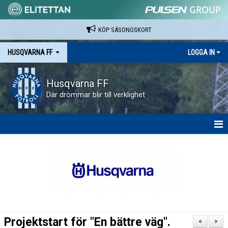
KÖP SÄSONGSKORT
HUSQVARNA FF
LOGGA IN
Husqvarna FF
Där drömmar blir till verklighet
HEM
NYHETER
VAPENVALLEN
SÄSONGSKORT OCH MATCHBILJETTER.
Projektstart för "En bättre väg".
<
>