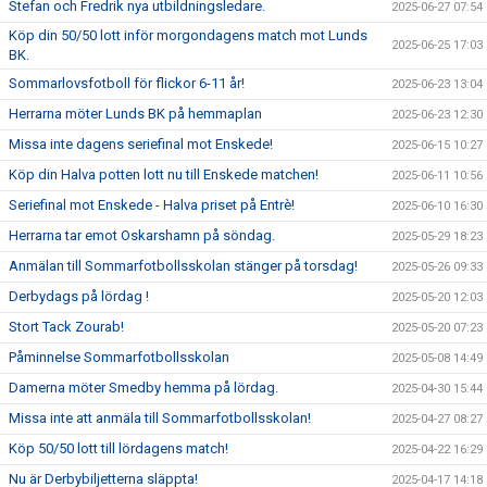
Stefan och Fredrik nya utbildningsledare.
2025-06-27 07:54
Köp din 50/50 lott inför morgondagens match mot Lunds
2025-06-25 17:03
BK.
Sommarlovsfotboll för flickor 6-11 år!
2025-06-23 13:04
Herrarna möter Lunds BK på hemmaplan
2025-06-23 12:30
Missa inte dagens seriefinal mot Enskede!
2025-06-15 10:27
Köp din Halva potten lott nu till Enskede matchen!
2025-06-11 10:56
Seriefinal mot Enskede - Halva priset på Entrè!
2025-06-10 16:30
Herrarna tar emot Oskarshamn på söndag.
2025-05-29 18:23
Anmälan till Sommarfotbollsskolan stänger på torsdag!
2025-05-26 09:33
Derbydags på lördag !
2025-05-20 12:03
Stort Tack Zourab!
2025-05-20 07:23
Påminnelse Sommarfotbollsskolan
2025-05-08 14:49
Damerna möter Smedby hemma på lördag.
2025-04-30 15:44
Missa inte att anmäla till Sommarfotbollsskolan!
2025-04-27 08:27
Köp 50/50 lott till lördagens match!
2025-04-22 16:29
Nu är Derbybiljetterna släppta!
2025-04-17 14:18