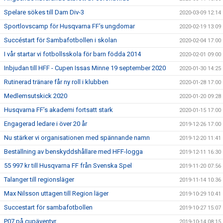
Spelare sökes till Dam Div-3
2020-03-09 12:14
Sportlovscamp för Husqvarna FF’s ungdomar
2020-02-19 13:09
Succéstart för Sambafotbollen i skolan
2020-02-04 17:00
I vår startar vi fotbollsskola för barn födda 2014
2020-02-01 09:00
Inbjudan till HFF - Cupen Issas Minne 19 september 2020
2020-01-30 14:25
Rutinerad tränare får ny roll i klubben
2020-01-28 17:00
Medlemsutskick 2020
2020-01-20 09:28
Husqvarna FF’s akademi fortsatt stark
2020-01-15 17:00
Engagerad ledare i över 20 år
2019-12-26 17:00
Nu stärker vi organisationen med spännande namn
2019-12-20 11:41
Beställning av benskyddshållare med HFF-logga
2019-12-11 16:30
55 997 kr till Husqvarna FF från Svenska Spel
2019-11-20 07:56
Talanger till regionsläger
2019-11-14 10:36
Max Nilsson uttagen till Region läger
2019-10-29 10:41
Succestart för sambafotbollen
2019-10-27 15:07
P07 på cupäventyr
2019-10-14 08:15