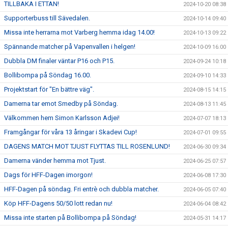
TILLBAKA I ETTAN!
2024-10-20 08:38
Supporterbuss till Sävedalen.
2024-10-14 09:40
Missa inte herrarna mot Varberg hemma idag 14.00!
2024-10-13 09:22
Spännande matcher på Vapenvallen i helgen!
2024-10-09 16:00
Dubbla DM finaler väntar P16 och P15.
2024-09-24 10:18
Bollibompa på Söndag 16.00.
2024-09-10 14:33
Projektstart för "En bättre väg".
2024-08-15 14:15
Damerna tar emot Smedby på Söndag.
2024-08-13 11:45
Välkommen hem Simon Karlsson Adjei!
2024-07-07 18:13
Framgångar för våra 13 åringar i Skadevi Cup!
2024-07-01 09:55
DAGENS MATCH MOT TJUST FLYTTAS TILL ROSENLUND!
2024-06-30 09:34
Damerna vänder hemma mot Tjust.
2024-06-25 07:57
Dags för HFF-Dagen imorgon!
2024-06-08 17:30
HFF-Dagen på söndag. Fri entrè och dubbla matcher.
2024-06-05 07:40
Köp HFF-Dagens 50/50 lott redan nu!
2024-06-04 08:42
Missa inte starten på Bollibompa på Söndag!
2024-05-31 14:17