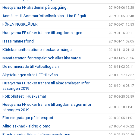
Husqvarna FF akademin på uppgång.
2019-03-06 19:28
Anmäl er till Sommarfotbollsskolan - Lira Blågult.
2019-03-05 09:48
FÖRENINGSKLÄDER
2019-03-01 10:53
Husqvarna FF söker tränare till ungdomslagen
2019-01-16 09:11
Issas minnesfond
2019-01-11 09:05
Kärleksmanifestationen lockade många
2018-11-13 21:13
Manifestation för respekt och allas lika värde
2018-11-05 20:36
De nominerade till Fotbollsgalan
2018-11-02 09:11
Skyttekungen sköt HFF till tvåan
2018-10-27 17:37
Husqvarna FF söker tränare till akademilagen inför
2018-10-16 08:17
säsongen 2019
Fotbollsfest i Huskvarna!
2018-09-25 08:59
Husqvarna FF söker tränare till ungdomslagen inför
2018-09-18 11:41
säsongen 2019
Föreningsdagar på Intersport
2018-09-05 11:01
Alltid saknad - aldrig glömd
2018-08-14 07:22
Frustrerande förlust i säsongsepilogen
2018-07-22 20:29