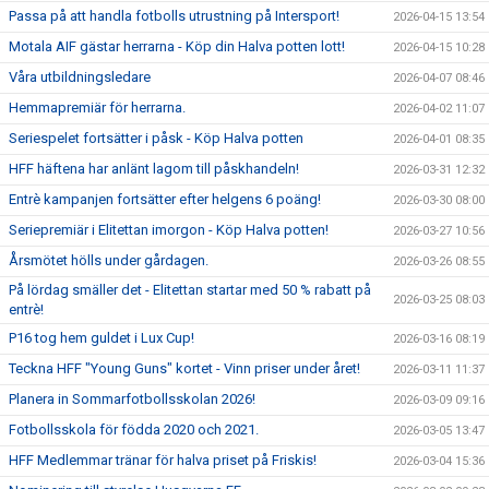
Passa på att handla fotbolls utrustning på Intersport!
2026-04-15 13:54
Motala AIF gästar herrarna - Köp din Halva potten lott!
2026-04-15 10:28
Våra utbildningsledare
2026-04-07 08:46
Hemmapremiär för herrarna.
2026-04-02 11:07
Seriespelet fortsätter i påsk - Köp Halva potten
2026-04-01 08:35
HFF häftena har anlänt lagom till påskhandeln!
2026-03-31 12:32
Entrè kampanjen fortsätter efter helgens 6 poäng!
2026-03-30 08:00
Seriepremiär i Elitettan imorgon - Köp Halva potten!
2026-03-27 10:56
Årsmötet hölls under gårdagen.
2026-03-26 08:55
På lördag smäller det - Elitettan startar med 50 % rabatt på
2026-03-25 08:03
entrè!
P16 tog hem guldet i Lux Cup!
2026-03-16 08:19
Teckna HFF "Young Guns" kortet - Vinn priser under året!
2026-03-11 11:37
Planera in Sommarfotbollsskolan 2026!
2026-03-09 09:16
Fotbollsskola för födda 2020 och 2021.
2026-03-05 13:47
HFF Medlemmar tränar för halva priset på Friskis!
2026-03-04 15:36