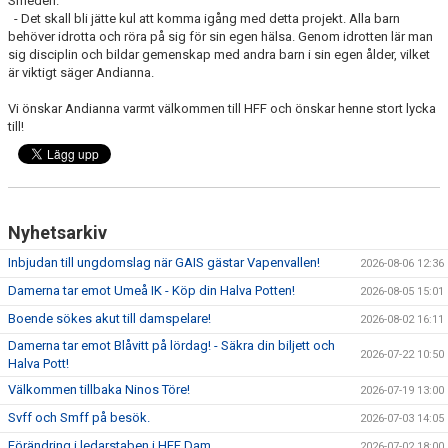
Smeden.
- Det skall bli jätte kul att komma igång med detta projekt. Alla barn
behöver idrotta och röra på sig för sin egen hälsa. Genom idrotten lär man
sig disciplin och bildar gemenskap med andra barn i sin egen ålder, vilket
är viktigt säger Andianna.
Vi önskar Andianna varmt välkommen till HFF och önskar henne stort lycka
till!
Nyhetsarkiv
Inbjudan till ungdomslag när GAIS gästar Vapenvallen!
2026-08-06 12:36
Damerna tar emot Umeå IK - Köp din Halva Potten!
2026-08-05 15:01
Boende sökes akut till damspelare!
2026-08-02 16:11
Damerna tar emot Blåvitt på lördag! - Säkra din biljett och
2026-07-22 10:50
Halva Pott!
Välkommen tillbaka Ninos Töre!
2026-07-19 13:00
Svff och Smff på besök.
2026-07-03 14:05
Förändring i ledarstaben i HFF Dam
2026-07-02 18:00