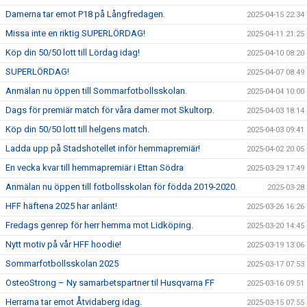
Damerna tar emot P18 på Långfredagen.
2025-04-15 22:34
Missa inte en riktig SUPERLÖRDAG!
2025-04-11 21:25
Köp din 50/50 lott till Lördag idag!
2025-04-10 08:20
SUPERLÖRDAG!
2025-04-07 08:49
Anmälan nu öppen till Sommarfotbollsskolan.
2025-04-04 10:00
Dags för premiär match för våra damer mot Skultorp.
2025-04-03 18:14
Köp din 50/50 lott till helgens match.
2025-04-03 09:41
Ladda upp på Stadshotellet inför hemmapremiär!
2025-04-02 20:05
En vecka kvar till hemmapremiär i Ettan Södra
2025-03-29 17:49
Anmälan nu öppen till fotbollsskolan för födda 2019-2020.
2025-03-28
HFF häftena 2025 har anlänt!
2025-03-26 16:26
Fredags genrep för herr hemma mot Lidköping.
2025-03-20 14:45
Nytt motiv på vår HFF hoodie!
2025-03-19 13:06
Sommarfotbollsskolan 2025
2025-03-17 07:53
OsteoStrong – Ny samarbetspartner til Husqvarna FF
2025-03-16 09:51
Herrarna tar emot Åtvidaberg idag.
2025-03-15 07:55