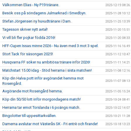
Välkommen Elias - Ny P19 tränare.
2025-12-19 08:26
Besök oss på söndagens Julmarknad i Smedbyn.
2025-11-28 10:12
Stefan Jörgensen ny huvudtränare i Dam.
2025-11-25 13:39
Tagesson skriver nytt avtal!
2025-11-20 15:51
Vi vill bli fler pojkar födda 2016!
2025-11-20 08:33
HFF-Cupen Issas minne 2026 - Nu även med 3 mot 3 spel.
2025-11-16 16:49
Stort Tack för säsongen 2025!
2025-11-12 10:47
Husqvarna FF söker nu ambitiösa tränare inför 2026!
2025-11-11 14:21
Matchstart 15.00 idag - Stöd herrarna i sista matchen!
2025-11-08 12:16
Köp din Halva pott inför avgörandet hemma mot
2025-11-07 08:13
Rosengård.
Avgörande mot Rosengård hemma.
2025-11-05 15:24
Köp din 50/50 lott inför morgondagens match!
2025-10-24 08:41
Herrarna tar emot Torslanda i 6 poängs match.
2025-10-22 14:07
Bingolotter till uppesittarkvällen.
2025-10-21 11:28
Damerna avslutar mot Västerås SK - Fri entrè och firande!
2025-10-18 13:23