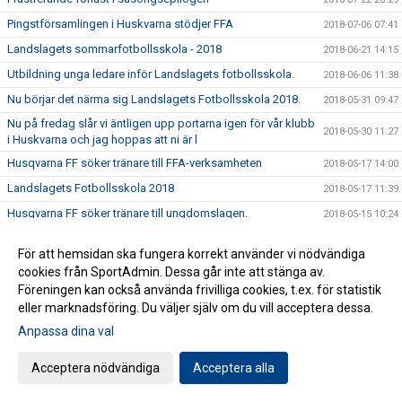
Pingstförsamlingen i Huskvarna stödjer FFA
2018-07-06 07:41
Landslagets sommarfotbollsskola - 2018
2018-06-21 14:15
Utbildning unga ledare inför Landslagets fotbollsskola.
2018-06-06 11:38
Nu börjar det närma sig Landslagets Fotbollsskola 2018.
2018-05-31 09:47
Nu på fredag slår vi äntligen upp portarna igen för vår klubb
2018-05-30 11:27
i Huskvarna och jag hoppas att ni är l
Husqvarna FF söker tränare till FFA-verksamheten
2018-05-17 14:00
Landslagets Fotbollsskola 2018
2018-05-17 11:39
Husqvarna FF söker tränare till ungdomslagen.
2018-05-15 10:24
Vapenvallen renoveras
2018-05-02 16:30
För att hemsidan ska fungera korrekt använder vi nödvändiga
Tuff förlust trots värmande spel
2018-04-21 19:28
cookies från SportAdmin. Dessa går inte att stänga av.
Fullt fart till Issas minne
Föreningen kan också använda frivilliga cookies, t.ex. för statistik
2018-04-18 16:30
eller marknadsföring. Du väljer själv om du vill acceptera dessa.
Välkomna på öppen träning på Vapenvallen
2018-04-06 08:26
Anpassa dina val
Se alla pristagarna från Årsmötet
2018-03-31 08:03
Stort intresse för årsmötet
2018-03-28 19:33
Acceptera nödvändiga
Acceptera alla
Nominering av kandidater till Issas minnesfond pågår
2018-03-25 12:00