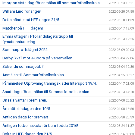
Imorgon sista dag för anmälan till sommarfotbollsskola.
2022-05-23 10:11
William Lind förlänger!
2022-05-20 07:58
Detta händer på HFF-dagen 21/5
2022-05-18 11:59
Matcher på HFF dagen!
2022-05-17 12:09
Emma uttagen i F16 landslagets trupp till
2022-05-13 12:25
fyrnationsturnering
Sommarproffslägret 2022!
2022-05-09 09:03
Derby ikväll mot J-Södra på Vapenvallen
2022-05-04 22:06
Söker du sommarjobb?
2022-05-04 12:30
Anmälan till Sommarfotbollsskolan.
2022-04-25 09:17
Påminnelse! Utprovning träningskläder Intersport 19/4.
2022-04-17 21:08
Snart dags för anmälan till Sommarfotbollsskolan.
2022-04-13 14:10
Onsala väntar i premiären.
2022-04-08 20:22
Årsmöte tisdagen den 10/5.
2022-04-08 16:50
Äntligen dags för premiär!
2022-03-30 23:39
Äntligen fotbollsskola för barn födda 2016!
2022-03-24 11:37
Boka in HFF-dagen den 21/5.
2022-03-16 08:03