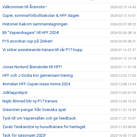
Välkommen till Årsmöte !
2024-02-19 14:45
Cuper, sommarfotbollsskolan & HFF-dagen.
2024-02-13 10:51
Historien bakom sammanslagningen.
2024-02-07 08:23
Bli "Vapendragare" till HFF 2024!
2024-02-06 08:14
P15 anordnar cup på Zinken!
2024-02-03 08:21
Vi söker assisterande tränare till vår P17 trupp.
2024-01-16 07:37
2024-01-15 14:18
Jonas Norlund återvänder till HFF!
2024-01-11 07:18
HFF och J-Södra kör gemensam träning.
2023-12-20 17:00
Anmälan HFF-Cupen Issas minne 2024.
2023-12-08 13:54
Julklappstips!
2023-12-05 07:59
Najib Ahmed blir ny P17 tränare.
2023-12-04 10:52
Gräsroten pengar från Svenska spel.
2023-11-22 14:34
Tyck till om Vapenvallen och ge feedback.
2023-11-21 10:07
Zurab Tsiskaridze ny huvudtränare för herrlaget.
2023-11-03 08:00
Tack för säsongen 2023!
2023-10-30 17:20