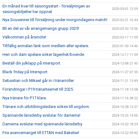
En månad kvar till säsongsstart - försäljningen av
2025-03-01 12:59
säsongsbiljetter har öppnat
Nya Souvenirer till försäljning under morgondagens match!
2025-02-21 16:44
Bli en del av vår arrangemangs grupp 2025!
2025-02-20 10:06
Välkommen på årsmöte!
2025-02-17 11:09
Tillfällig anmälan länk som medlem eller spelare.
2025-01-30 14:46
Herr och dam spelare söker lägenhet/boende.
2024-12-17 11:09
Beställ din julklapp på Intersport.
2024-12-08 21:45
Black friday på Intersport
2024-11-27 07:35
Sebastian och Mikael går in i tränarroller.
2024-11-21 13:49
Förändringar i P19 tränarteamet till 2025.
2024-11-18 13:58
Nya tränare för P17 klara.
2024-11-16 08:22
Tränare och utbildningsledare sökes till ungdom.
2024-10-28 13:27
Spännande länsderby avslutar för damerna!
2024-10-25 14:00
Damerna avslutar med spännande länsderby.
2024-10-22 18:23
Fira avancemanget till ETTAN med Bakelse!
2024-10-22 09:42