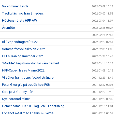
Välkommen Linda
2022-03-09 10:18
Trevlig läsning från Smeden.
2022-03-07 11:53
Höstens första HFF-AW
2022-03-04 11:07
Årsmöte
2022-02-28 08:27
2022-02-25 20:53
Bli ”Vapendragare” 2022!
2022-02-23 07:51
Sommarfotbollsskolan 2022!
2022-02-09 14:06
HFFs Träningsmatcher 2022
2022-01-27 16:48
”Madde” Tegström klar för våra damer!
2022-01-14 15:16
HFF-Cupen Issas Minne 2022
2022-01-09 10:16
Vi söker framtidens fotbollstränare
2021-12-29 11:49
Peter Gwargis på besök hos P08!
2021-12-27 09:03
God jul & Gott nytt år!
2021-12-23 10:42
Nya coronadirektiv.
2021-12-23 08:32
Gemensamt EBK/HFF lag i en F17 satsning.
2021-12-13 11:04
Förlängt avtal med Friskis & Svettis.
2021-12-11 08:51