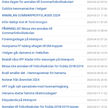
Sista dagen för anmälan till Sommarfotbollsskolan!
2024-05-24 09:52
Dubbla hemmamatcher i helgen!
2024-05-22 22:06
ANMÄLAN SOMMARPROFFSLÄGER 2024!
2024-05-21 11:05
Inför derbyt mot IK Tord imorgon.
2024-05-17 07:04
PÅMINNELSE! Missa inte anmälan till
2024-05-10 08:44
Sommarfotbollsskolan.
Föreningsdagar på Intersport.
2024-04-25 07:26
Husqvarna FF-talang uttagen till EM-truppen
2024-04-21 16:57
I helgen går damerna in i hetluften.
2024-04-05 10:29
Beställ våra HFF kläder inför säsongen på Intersport.
2024-04-03 09:57
Missa inte anmälan till fotbollsskolan för födda 2018-2019.
2024-04-03 08:39
Ikväll smäller det - Hemmapremiär för herrarna.
2024-03-28 06:25
Noterat från årsmötet 2024
2024-03-26 20:45
HFF ingår nytt samarbete med HusmanHagberg.
2024-03-22 15:45
Herrarna startar hemma Skärtorsdagen!
2024-03-19 11:02
Erbjudande på Intersport.
2024-02-27 15:35
Anmälan till fotbollsskolan för födda 2018-2019 öppen.
2024-02-21 10:52