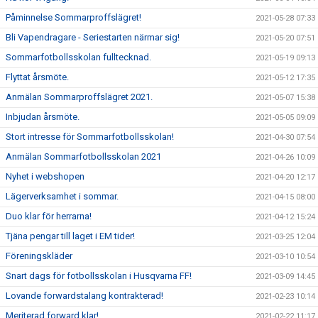
Påminnelse Sommarproffslägret!
2021-05-28 07:33
Bli Vapendragare - Seriestarten närmar sig!
2021-05-20 07:51
Sommarfotbollsskolan fulltecknad.
2021-05-19 09:13
Flyttat årsmöte.
2021-05-12 17:35
Anmälan Sommarproffslägret 2021.
2021-05-07 15:38
Inbjudan årsmöte.
2021-05-05 09:09
Stort intresse för Sommarfotbollsskolan!
2021-04-30 07:54
Anmälan Sommarfotbollsskolan 2021
2021-04-26 10:09
Nyhet i webshopen
2021-04-20 12:17
Lägerverksamhet i sommar.
2021-04-15 08:00
Duo klar för herrarna!
2021-04-12 15:24
Tjäna pengar till laget i EM tider!
2021-03-25 12:04
Föreningskläder
2021-03-10 10:54
Snart dags för fotbollsskolan i Husqvarna FF!
2021-03-09 14:45
Lovande forwardstalang kontrakterad!
2021-02-23 10:14
Meriterad forward klar!
2021-02-22 11:17