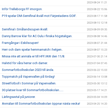
2023-08-24 11:21
Inför Trelleborgs FF imorgon.
2023-08-22 15:06
P19 spelar DM-Semifinal ikväll mot Färjestadens GOIF.
2023-08-17 11:58
2023-08-15 12:18
Semifinal i Smålandscupen ikväll.
2023-08-09 09:35
Danny Barrow klar för AC Oulu i finska högstaligan.
2023-08-08 14:46
Framgångar i Eskilscupen!
2023-08-07 21:44
Herr och dam spelar hemmamatch i helgen..
2023-08-07 15:23
Missa inte att anmäla er till HFF/AW den 11/8.
2023-07-30 21:14
Halvtid för våra herrar och damer.
2023-07-04 07:45
Sommarfotbollsskolan 2023 till ända.
2023-06-22 15:03
Toppmatch på Vapenvallen på lördag!
2023-06-14 13:08
Streetfotboll i Sommar på Vapenvallen.
2023-05-30 13:12
30 platser kvar till Sommarfotbollsskolan......
2023-05-17 14:21
Lärlingsavtal på juniorer.
2023-05-04 14:09
Anmälan till Sommarfotbollsskolan öppnar nästa vecka!
2023-04-25 14:20