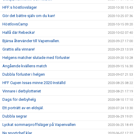
HFF:s höstlovsläger
2020-10-30 15:43
Gör det bättre själv om du kan!
2020-10-25 07:36
HöstlovsCamp
2020-10-15 09:20
Hallå där Rebecka!
2020-10-02 07:40
Bjärsa återvänder till Vapenvallen.
2020-09-27 17:00
Grattis alla vinnare!
2020-09-23 13:59
Helgens matcher slutade med förluster
2020-09-20 10:28
Angående kvällens match
2020-09-15 16:30
Dubbla förluster i helgen
2020-09-07 21:53
HFF Cupen Issas minne 2020 Inställd
2020-08-25 08:22
Vinnare i derbylotteriet
2020-08-21 17:19
Dags för derbyhelg
2020-08-10 17:10
Ett porträtt av en eldsjäl.
2020-07-24 13:30
Dubbla segrar
2020-06-29 19:01
Lyckat sommarproffsläger på Vapenvallen
2020-06-25 18:49
Ny sportchef klar
2020-06-07 17:22