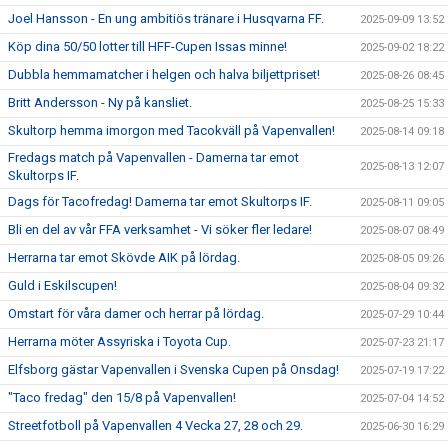
Joel Hansson - En ung ambitiös tränare i Husqvarna FF.
2025-09-09 13:52
Köp dina 50/50 lotter till HFF-Cupen Issas minne!
2025-09-02 18:22
Dubbla hemmamatcher i helgen och halva biljettpriset!
2025-08-26 08:45
Britt Andersson - Ny på kansliet.
2025-08-25 15:33
Skultorp hemma imorgon med Tacokväll på Vapenvallen!
2025-08-14 09:18
Fredags match på Vapenvallen - Damerna tar emot
2025-08-13 12:07
Skultorps IF.
Dags för Tacofredag! Damerna tar emot Skultorps IF.
2025-08-11 09:05
Bli en del av vår FFA verksamhet - Vi söker fler ledare!
2025-08-07 08:49
Herrarna tar emot Skövde AIK på lördag.
2025-08-05 09:26
Guld i Eskilscupen!
2025-08-04 09:32
Omstart för våra damer och herrar på lördag.
2025-07-29 10:44
Herrarna möter Assyriska i Toyota Cup.
2025-07-23 21:17
Elfsborg gästar Vapenvallen i Svenska Cupen på Onsdag!
2025-07-19 17:22
"Taco fredag" den 15/8 på Vapenvallen!
2025-07-04 14:52
Streetfotboll på Vapenvallen 4 Vecka 27, 28 och 29.
2025-06-30 16:29