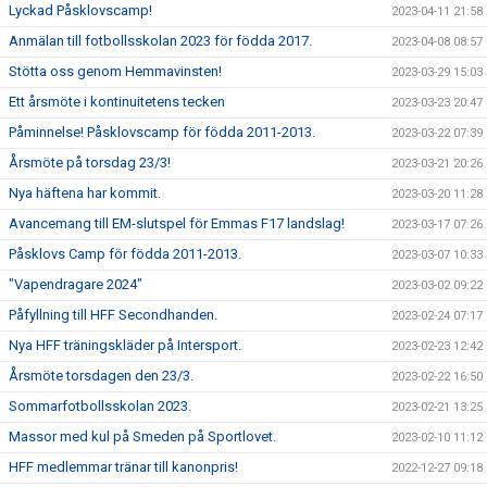
Lyckad Påsklovscamp!
2023-04-11 21:58
Anmälan till fotbollsskolan 2023 för födda 2017.
2023-04-08 08:57
Stötta oss genom Hemmavinsten!
2023-03-29 15:03
Ett årsmöte i kontinuitetens tecken
2023-03-23 20:47
Påminnelse! Påsklovscamp för födda 2011-2013.
2023-03-22 07:39
Årsmöte på torsdag 23/3!
2023-03-21 20:26
Nya häftena har kommit.
2023-03-20 11:28
Avancemang till EM-slutspel för Emmas F17 landslag!
2023-03-17 07:26
Påsklovs Camp för födda 2011-2013.
2023-03-07 10:33
"Vapendragare 2024"
2023-03-02 09:22
Påfyllning till HFF Secondhanden.
2023-02-24 07:17
Nya HFF träningskläder på Intersport.
2023-02-23 12:42
Årsmöte torsdagen den 23/3.
2023-02-22 16:50
Sommarfotbollsskolan 2023.
2023-02-21 13:25
Massor med kul på Smeden på Sportlovet.
2023-02-10 11:12
HFF medlemmar tränar till kanonpris!
2022-12-27 09:18