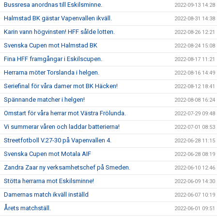
Bussresa anordnas till Eskilsminne.
2022-09-13 14:28
Halmstad BK gästar Vapenvallen ikväll.
2022-08-31 14:38
Karin vann högvinsten! HFF sålde lotten.
2022-08-26 12:21
Svenska Cupen mot Halmstad BK
2022-08-24 15:08
Fina HFF framgångar i Eskilscupen.
2022-08-17 11:21
Herrarna möter Torslanda i helgen.
2022-08-16 14:49
Seriefinal för våra damer mot BK Häcken!
2022-08-12 18:41
Spännande matcher i helgen!
2022-08-08 16:24
Omstart för våra herrar mot Västra Frölunda.
2022-07-29 09:48
Vi summerar våren och laddar batterierna!
2022-07-01 08:53
Streetfotboll V.27-30 på Vapenvallen 4.
2022-06-28 11:15
Svenska Cupen mot Motala AIF
2022-06-28 08:19
Zandra Zaar ny verksamhetschef på Smeden.
2022-06-10 12:46
Stötta herrarna mot Eskilsminne!
2022-06-09 14:30
Damernas match ikväll inställd
2022-06-07 10:19
Årets matchställ.
2022-06-01 09:51