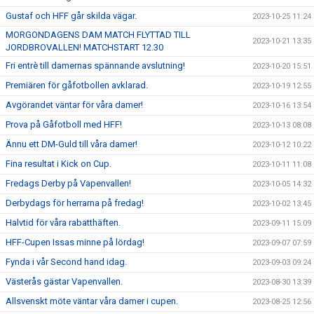
Gustaf och HFF går skilda vägar.
2023-10-25 11:24
MORGONDAGENS DAM MATCH FLYTTAD TILL
2023-10-21 13:35
JORDBROVALLEN! MATCHSTART 12.30
Fri entrè till damernas spännande avslutning!
2023-10-20 15:51
Premiären för gåfotbollen avklarad.
2023-10-19 12:55
Avgörandet väntar för våra damer!
2023-10-16 13:54
Prova på Gåfotboll med HFF!
2023-10-13 08:08
Ännu ett DM-Guld till våra damer!
2023-10-12 10:22
Fina resultat i Kick on Cup.
2023-10-11 11:08
Fredags Derby på Vapenvallen!
2023-10-05 14:32
Derbydags för herrarna på fredag!
2023-10-02 13:45
Halvtid för våra rabatthäften.
2023-09-11 15:09
HFF-Cupen Issas minne på lördag!
2023-09-07 07:59
Fynda i vår Second hand idag.
2023-09-03 09:24
Västerås gästar Vapenvallen.
2023-08-30 13:39
Allsvenskt möte väntar våra damer i cupen.
2023-08-25 12:56