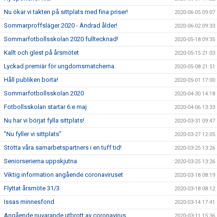
Nu ökar vi takten på sittplats med fina priser!
2020-06-05 09:07
Sommarproffsläger 2020 - Ändrad ålder!
2020-06-02 09:33
Sommarfotbollsskolan 2020 fulltecknad!
2020-05-18 09:35
Kallt och glest på årsmötet
2020-05-15 21:03
Lyckad premiär för ungdomsmatcherna.
2020-05-08 21:51
Håll publiken borta!
2020-05-01 17:00
Sommarfotbollsskolan 2020
2020-04-30 14:18
Fotbollsskolan startar 6:e maj
2020-04-06 13:33
Nu har vi börjat fylla sittplats!
2020-03-31 09:47
”Nu fyller vi sittplats”
2020-03-27 12:05
Stötta våra samarbetspartners i en tuff tid!
2020-03-25 13:26
Seniorserierna uppskjutna
2020-03-25 13:26
Viktig information angående coronaviruset
2020-03-18 08:19
Flyttat årsmöte 31/3
2020-03-18 08:12
Issas minnesfond
2020-03-14 17:41
Angående nuvarande utbrott av coronavirus
2020-03-11 15:36