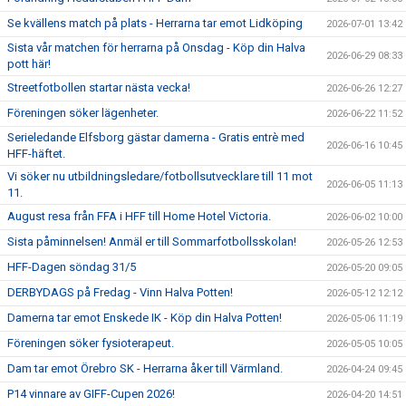
Se kvällens match på plats - Herrarna tar emot Lidköping
2026-07-01 13:42
Sista vår matchen för herrarna på Onsdag - Köp din Halva
2026-06-29 08:33
pott här!
Streetfotbollen startar nästa vecka!
2026-06-26 12:27
Föreningen söker lägenheter.
2026-06-22 11:52
Serieledande Elfsborg gästar damerna - Gratis entrè med
2026-06-16 10:45
HFF-häftet.
Vi söker nu utbildningsledare/fotbollsutvecklare till 11 mot
2026-06-05 11:13
11.
August resa från FFA i HFF till Home Hotel Victoria.
2026-06-02 10:00
Sista påminnelsen! Anmäl er till Sommarfotbollsskolan!
2026-05-26 12:53
HFF-Dagen söndag 31/5
2026-05-20 09:05
DERBYDAGS på Fredag - Vinn Halva Potten!
2026-05-12 12:12
Damerna tar emot Enskede IK - Köp din Halva Potten!
2026-05-06 11:19
Föreningen söker fysioterapeut.
2026-05-05 10:05
Dam tar emot Örebro SK - Herrarna åker till Värmland.
2026-04-24 09:45
P14 vinnare av GIFF-Cupen 2026!
2026-04-20 14:51