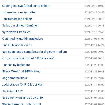
Säsongens nya fotbollsskor är här!
2021-02-18 10:08
Information om årsmöte
2021-02-12 08:53
Faiz Benatallah är klar!
2021-02-10 08:10
Nu laddar vi med förmåner!
2021-01-14 20:11
Nyförvärv till kansliet!
2021-01-13 09:40
Klart med ny utbildningsledare
2021-01-06 17:04
Finns julklappar kvar...!
2020-12-14 14:22
Nytt spännande samarbete för dig som medlem
2020-12-08 09:09
Köp, stöd och vinn med ”HFF klappen”
2020-12-02 20:14
Linneah ny fasledare
2020-11-25 11:08
"Black Week" på HFF-Häftet!
2020-11-23 10:41
Ungdomarna klara!
2020-11-22 09:07
Ledarstaben för P19-laget klar!
2020-11-14 16:00
Hej alla HFFare!
2020-11-10 11:05
Nya direktiv gällande Covid-19.
2020-11-04 08:20
Glädje, harmoni… och fotboll
2020-11-01 10:45