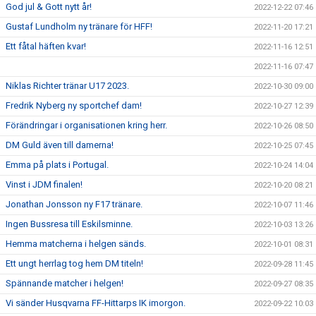
God jul & Gott nytt år!
2022-12-22 07:46
Gustaf Lundholm ny tränare för HFF!
2022-11-20 17:21
Ett fåtal häften kvar!
2022-11-16 12:51
2022-11-16 07:47
Niklas Richter tränar U17 2023.
2022-10-30 09:00
Fredrik Nyberg ny sportchef dam!
2022-10-27 12:39
Förändringar i organisationen kring herr.
2022-10-26 08:50
DM Guld även till damerna!
2022-10-25 07:45
Emma på plats i Portugal.
2022-10-24 14:04
Vinst i JDM finalen!
2022-10-20 08:21
Jonathan Jonsson ny F17 tränare.
2022-10-07 11:46
Ingen Bussresa till Eskilsminne.
2022-10-03 13:26
Hemma matcherna i helgen sänds.
2022-10-01 08:31
Ett ungt herrlag tog hem DM titeln!
2022-09-28 11:45
Spännande matcher i helgen!
2022-09-27 08:35
Vi sänder Husqvarna FF-Hittarps IK imorgon.
2022-09-22 10:03