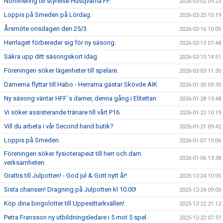
Nominering till styrelse Husqvarna FF.
2026-03-02 09:23
Loppis på Smeden på Lördag.
2026-02-25 15:19
Årsmöte onsdagen den 25/3.
2026-02-16 10:05
Herrlaget förbereder sig för ny säsong.
2026-02-13 07:48
Säkra upp ditt säsongskort idag
2026-02-10 14:51
Föreningen söker lägenheter till spelare.
2026-02-03 11:30
Damerna flyttar till Habo - Herrarna gästar Skövde AIK
2026-01-30 09:30
Ny säsong väntar HFF`s damer, denna gång i Elitettan.
2026-01-28 13:48
Vi söker assisterande tränare till vårt P16.
2026-01-22 10:19
Vill du arbeta i vår Second hand butik?
2026-01-21 09:42
Loppis på Smeden.
2026-01-07 15:06
Föreningen söker fysioterapeut till herr och dam
2026-01-06 13:38
verksamheten.
Grattis till Julpotten! - God jul & Gott nytt år!
2025-12-24 10:05
Sista chansen! Dragning på Julpotten kl 10.00!
2025-12-24 09:00
Köp dina bingolotter till Uppesittarkvällen!
2025-12-22 21:12
Petra Fransson ny utbildningsledare i 5 mot 5 spel.
2025-12-22 07:37