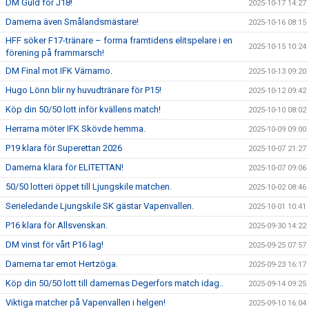
DM Guld för J18!
2025-10-17 14:27
Damerna även Smålandsmästare!
2025-10-16 08:15
HFF söker F17-tränare – forma framtidens elitspelare i en
2025-10-15 10:24
förening på frammarsch!
DM Final mot IFK Värnamo.
2025-10-13 09:20
Hugo Lönn blir ny huvudtränare för P15!
2025-10-12 09:42
Köp din 50/50 lott inför kvällens match!
2025-10-10 08:02
Herrarna möter IFK Skövde hemma.
2025-10-09 09:00
P19 klara för Superettan 2026
2025-10-07 21:27
Damerna klara för ELITETTAN!
2025-10-07 09:06
50/50 lotteri öppet till Ljungskile matchen.
2025-10-02 08:46
Serieledande Ljungskile SK gästar Vapenvallen.
2025-10-01 10:41
P16 klara för Allsvenskan.
2025-09-30 14:22
DM vinst för vårt P16 lag!
2025-09-25 07:57
Damerna tar emot Hertzöga.
2025-09-23 16:17
Köp din 50/50 lott till damernas Degerfors match idag..
2025-09-14 09:25
Viktiga matcher på Vapenvallen i helgen!
2025-09-10 16:04