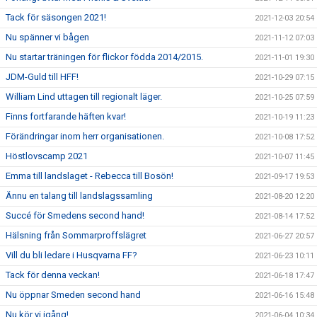
Tack för säsongen 2021!
2021-12-03 20:54
Nu spänner vi bågen
2021-11-12 07:03
Nu startar träningen för flickor födda 2014/2015.
2021-11-01 19:30
JDM-Guld till HFF!
2021-10-29 07:15
William Lind uttagen till regionalt läger.
2021-10-25 07:59
Finns fortfarande häften kvar!
2021-10-19 11:23
Förändringar inom herr organisationen.
2021-10-08 17:52
Höstlovscamp 2021
2021-10-07 11:45
Emma till landslaget - Rebecca till Bosön!
2021-09-17 19:53
Ännu en talang till landslagssamling
2021-08-20 12:20
Succé för Smedens second hand!
2021-08-14 17:52
Hälsning från Sommarproffslägret
2021-06-27 20:57
Vill du bli ledare i Husqvarna FF?
2021-06-23 10:11
Tack för denna veckan!
2021-06-18 17:47
Nu öppnar Smeden second hand
2021-06-16 15:48
Nu kör vi igång!
2021-06-04 10:34