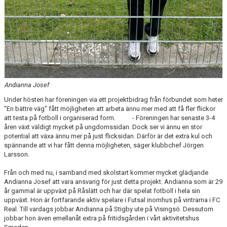
"VAPENDRAGARE 2026"
FRITIDSKORTET/AVGIFTER
Andianna Josef
Under hösten har föreningen via ett projektbidrag från förbundet som heter
"En bättre väg" fått möjligheten att arbeta ännu mer med att få fler flickor
att testa på fotboll i organiserad form. - Föreningen har senaste 3-4
åren växt väldigt mycket på ungdomssidan. Dock ser vi ännu en stor
potential att växa ännu mer på just flicksidan. Därför är det extra kul och
spännande att vi har fått denna möjligheten, säger klubbchef Jörgen
Larsson.
Från och med nu, i samband med skolstart kommer mycket glädjande
Andianna Josef att vara ansvarig för just detta projekt. Andianna som är 29
år gammal är uppväxt på Råslätt och har där spelat fotboll i hela sin
uppväxt. Hon är fortfarande aktiv spelare i Futsal inomhus på vintrarna i FC
Real. Till vardags jobbar Andianna på Stigby ute på Visingsö. Dessutom
jobbar hon även emellanåt extra på fritidsgården i vårt aktivitetshus