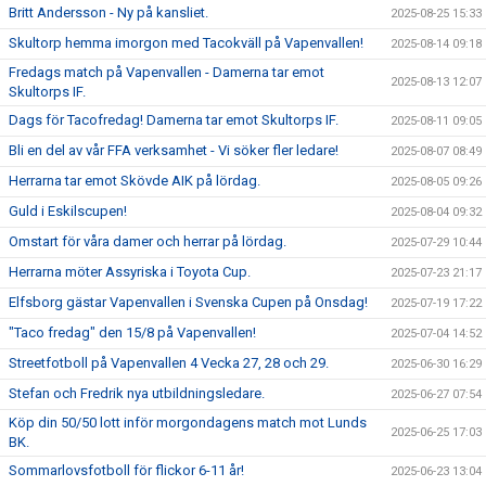
Britt Andersson - Ny på kansliet.
2025-08-25 15:33
Skultorp hemma imorgon med Tacokväll på Vapenvallen!
2025-08-14 09:18
Fredags match på Vapenvallen - Damerna tar emot
2025-08-13 12:07
Skultorps IF.
Dags för Tacofredag! Damerna tar emot Skultorps IF.
2025-08-11 09:05
Bli en del av vår FFA verksamhet - Vi söker fler ledare!
2025-08-07 08:49
Herrarna tar emot Skövde AIK på lördag.
2025-08-05 09:26
Guld i Eskilscupen!
2025-08-04 09:32
Omstart för våra damer och herrar på lördag.
2025-07-29 10:44
Herrarna möter Assyriska i Toyota Cup.
2025-07-23 21:17
Elfsborg gästar Vapenvallen i Svenska Cupen på Onsdag!
2025-07-19 17:22
"Taco fredag" den 15/8 på Vapenvallen!
2025-07-04 14:52
Streetfotboll på Vapenvallen 4 Vecka 27, 28 och 29.
2025-06-30 16:29
Stefan och Fredrik nya utbildningsledare.
2025-06-27 07:54
Köp din 50/50 lott inför morgondagens match mot Lunds
2025-06-25 17:03
BK.
Sommarlovsfotboll för flickor 6-11 år!
2025-06-23 13:04