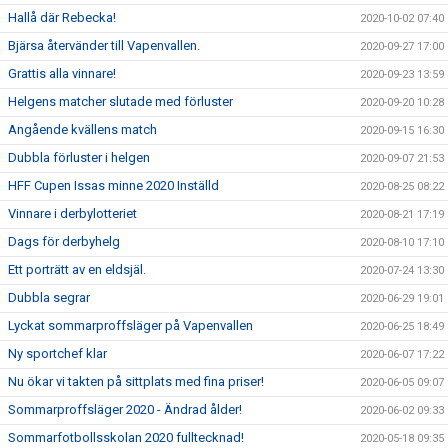
Hallå där Rebecka!
2020-10-02 07:40
Bjärsa återvänder till Vapenvallen.
2020-09-27 17:00
Grattis alla vinnare!
2020-09-23 13:59
Helgens matcher slutade med förluster
2020-09-20 10:28
Angående kvällens match
2020-09-15 16:30
Dubbla förluster i helgen
2020-09-07 21:53
HFF Cupen Issas minne 2020 Inställd
2020-08-25 08:22
Vinnare i derbylotteriet
2020-08-21 17:19
Dags för derbyhelg
2020-08-10 17:10
Ett porträtt av en eldsjäl.
2020-07-24 13:30
Dubbla segrar
2020-06-29 19:01
Lyckat sommarproffsläger på Vapenvallen
2020-06-25 18:49
Ny sportchef klar
2020-06-07 17:22
Nu ökar vi takten på sittplats med fina priser!
2020-06-05 09:07
Sommarproffsläger 2020 - Ändrad ålder!
2020-06-02 09:33
Sommarfotbollsskolan 2020 fulltecknad!
2020-05-18 09:35