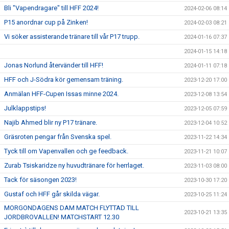
Bli "Vapendragare" till HFF 2024!
2024-02-06 08:14
P15 anordnar cup på Zinken!
2024-02-03 08:21
Vi söker assisterande tränare till vår P17 trupp.
2024-01-16 07:37
2024-01-15 14:18
Jonas Norlund återvänder till HFF!
2024-01-11 07:18
HFF och J-Södra kör gemensam träning.
2023-12-20 17:00
Anmälan HFF-Cupen Issas minne 2024.
2023-12-08 13:54
Julklappstips!
2023-12-05 07:59
Najib Ahmed blir ny P17 tränare.
2023-12-04 10:52
Gräsroten pengar från Svenska spel.
2023-11-22 14:34
Tyck till om Vapenvallen och ge feedback.
2023-11-21 10:07
Zurab Tsiskaridze ny huvudtränare för herrlaget.
2023-11-03 08:00
Tack för säsongen 2023!
2023-10-30 17:20
Gustaf och HFF går skilda vägar.
2023-10-25 11:24
MORGONDAGENS DAM MATCH FLYTTAD TILL
2023-10-21 13:35
JORDBROVALLEN! MATCHSTART 12.30