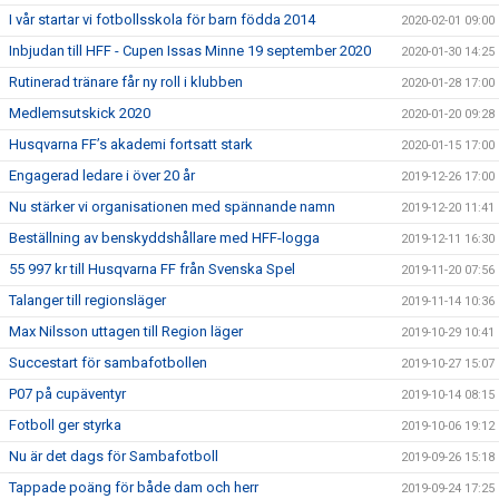
I vår startar vi fotbollsskola för barn födda 2014
2020-02-01 09:00
Inbjudan till HFF - Cupen Issas Minne 19 september 2020
2020-01-30 14:25
Rutinerad tränare får ny roll i klubben
2020-01-28 17:00
Medlemsutskick 2020
2020-01-20 09:28
Husqvarna FF’s akademi fortsatt stark
2020-01-15 17:00
Engagerad ledare i över 20 år
2019-12-26 17:00
Nu stärker vi organisationen med spännande namn
2019-12-20 11:41
Beställning av benskyddshållare med HFF-logga
2019-12-11 16:30
55 997 kr till Husqvarna FF från Svenska Spel
2019-11-20 07:56
Talanger till regionsläger
2019-11-14 10:36
Max Nilsson uttagen till Region läger
2019-10-29 10:41
Succestart för sambafotbollen
2019-10-27 15:07
P07 på cupäventyr
2019-10-14 08:15
Fotboll ger styrka
2019-10-06 19:12
Nu är det dags för Sambafotboll
2019-09-26 15:18
Tappade poäng för både dam och herr
2019-09-24 17:25