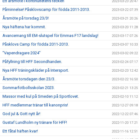
Ett årsmöte i kontinuitetens tecken
2023-03-23 20:47
Påminnelse! Påsklovscamp för födda 2011-2013.
2023-03-22 07:39
Årsmöte på torsdag 23/3!
2023-03-21 20:26
Nya häftena har kommit.
2023-03-20 11:28
Avancemang till EM-slutspel för Emmas F17 landslag!
2023-03-17 07:26
Påsklovs Camp för födda 2011-2013.
2023-03-07 10:33
"Vapendragare 2024"
2023-03-02 09:22
Påfyllning till HFF Secondhanden.
2023-02-24 07:17
Nya HFF träningskläder på Intersport.
2023-02-23 12:42
Årsmöte torsdagen den 23/3.
2023-02-22 16:50
Sommarfotbollsskolan 2023.
2023-02-21 13:25
Massor med kul på Smeden på Sportlovet.
2023-02-10 11:12
HFF medlemmar tränar till kanonpris!
2022-12-27 09:18
God jul & Gott nytt år!
2022-12-22 07:46
Gustaf Lundholm ny tränare för HFF!
2022-11-20 17:21
Ett fåtal häften kvar!
2022-11-16 12:51