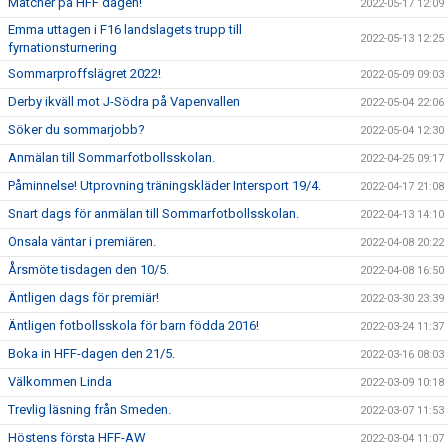
Matcher på HFF dagen!
2022-05-17 12:09
Emma uttagen i F16 landslagets trupp till
2022-05-13 12:25
fyrnationsturnering
Sommarproffslägret 2022!
2022-05-09 09:03
Derby ikväll mot J-Södra på Vapenvallen
2022-05-04 22:06
Söker du sommarjobb?
2022-05-04 12:30
Anmälan till Sommarfotbollsskolan.
2022-04-25 09:17
Påminnelse! Utprovning träningskläder Intersport 19/4.
2022-04-17 21:08
Snart dags för anmälan till Sommarfotbollsskolan.
2022-04-13 14:10
Onsala väntar i premiären.
2022-04-08 20:22
Årsmöte tisdagen den 10/5.
2022-04-08 16:50
Äntligen dags för premiär!
2022-03-30 23:39
Äntligen fotbollsskola för barn födda 2016!
2022-03-24 11:37
Boka in HFF-dagen den 21/5.
2022-03-16 08:03
Välkommen Linda
2022-03-09 10:18
Trevlig läsning från Smeden.
2022-03-07 11:53
Höstens första HFF-AW
2022-03-04 11:07