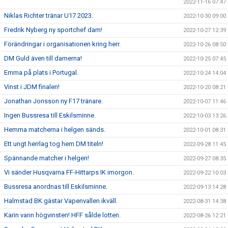
2022-11-16 07:47
Niklas Richter tränar U17 2023.
2022-10-30 09:00
Fredrik Nyberg ny sportchef dam!
2022-10-27 12:39
Förändringar i organisationen kring herr.
2022-10-26 08:50
DM Guld även till damerna!
2022-10-25 07:45
Emma på plats i Portugal.
2022-10-24 14:04
Vinst i JDM finalen!
2022-10-20 08:21
Jonathan Jonsson ny F17 tränare.
2022-10-07 11:46
Ingen Bussresa till Eskilsminne.
2022-10-03 13:26
Hemma matcherna i helgen sänds.
2022-10-01 08:31
Ett ungt herrlag tog hem DM titeln!
2022-09-28 11:45
Spännande matcher i helgen!
2022-09-27 08:35
Vi sänder Husqvarna FF-Hittarps IK imorgon.
2022-09-22 10:03
Bussresa anordnas till Eskilsminne.
2022-09-13 14:28
Halmstad BK gästar Vapenvallen ikväll.
2022-08-31 14:38
Karin vann högvinsten! HFF sålde lotten.
2022-08-26 12:21