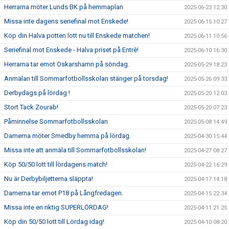
Herrarna möter Lunds BK på hemmaplan
2025-06-23 12:30
Missa inte dagens seriefinal mot Enskede!
2025-06-15 10:27
Köp din Halva potten lott nu till Enskede matchen!
2025-06-11 10:56
Seriefinal mot Enskede - Halva priset på Entrè!
2025-06-10 16:30
Herrarna tar emot Oskarshamn på söndag.
2025-05-29 18:23
Anmälan till Sommarfotbollsskolan stänger på torsdag!
2025-05-26 09:33
Derbydags på lördag !
2025-05-20 12:03
Stort Tack Zourab!
2025-05-20 07:23
Påminnelse Sommarfotbollsskolan
2025-05-08 14:49
Damerna möter Smedby hemma på lördag.
2025-04-30 15:44
Missa inte att anmäla till Sommarfotbollsskolan!
2025-04-27 08:27
Köp 50/50 lott till lördagens match!
2025-04-22 16:29
Nu är Derbybiljetterna släppta!
2025-04-17 14:18
Damerna tar emot P18 på Långfredagen.
2025-04-15 22:34
Missa inte en riktig SUPERLÖRDAG!
2025-04-11 21:25
Köp din 50/50 lott till Lördag idag!
2025-04-10 08:20