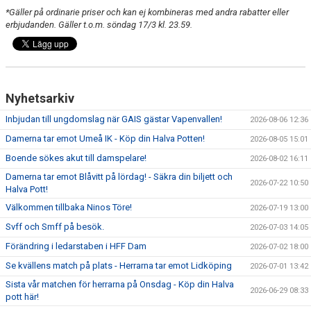
*Gäller på ordinarie priser och kan ej kombineras med andra rabatter eller
erbjudanden. Gäller t.o.m. söndag 17/3 kl. 23.59.
"VAPENDRAGARE 2026"
FRITIDSKORTET/AVGIFTER
Nyhetsarkiv
Inbjudan till ungdomslag när GAIS gästar Vapenvallen!
2026-08-06 12:36
Damerna tar emot Umeå IK - Köp din Halva Potten!
2026-08-05 15:01
Boende sökes akut till damspelare!
2026-08-02 16:11
Damerna tar emot Blåvitt på lördag! - Säkra din biljett och
2026-07-22 10:50
Halva Pott!
Välkommen tillbaka Ninos Töre!
2026-07-19 13:00
Svff och Smff på besök.
2026-07-03 14:05
Förändring i ledarstaben i HFF Dam
2026-07-02 18:00
Se kvällens match på plats - Herrarna tar emot Lidköping
2026-07-01 13:42
Sista vår matchen för herrarna på Onsdag - Köp din Halva
2026-06-29 08:33
pott här!