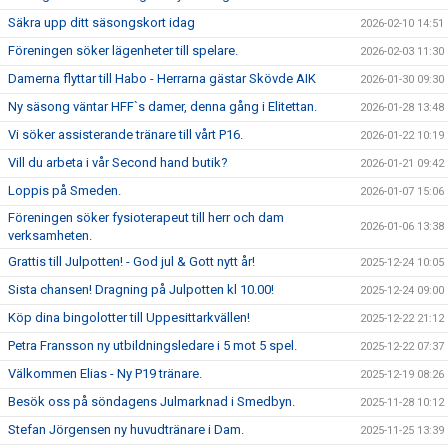
Säkra upp ditt säsongskort idag
2026-02-10 14:51
Föreningen söker lägenheter till spelare.
2026-02-03 11:30
Damerna flyttar till Habo - Herrarna gästar Skövde AIK
2026-01-30 09:30
Ny säsong väntar HFF`s damer, denna gång i Elitettan.
2026-01-28 13:48
Vi söker assisterande tränare till vårt P16.
2026-01-22 10:19
Vill du arbeta i vår Second hand butik?
2026-01-21 09:42
Loppis på Smeden.
2026-01-07 15:06
Föreningen söker fysioterapeut till herr och dam
2026-01-06 13:38
verksamheten.
Grattis till Julpotten! - God jul & Gott nytt år!
2025-12-24 10:05
Sista chansen! Dragning på Julpotten kl 10.00!
2025-12-24 09:00
Köp dina bingolotter till Uppesittarkvällen!
2025-12-22 21:12
Petra Fransson ny utbildningsledare i 5 mot 5 spel.
2025-12-22 07:37
Välkommen Elias - Ny P19 tränare.
2025-12-19 08:26
Besök oss på söndagens Julmarknad i Smedbyn.
2025-11-28 10:12
Stefan Jörgensen ny huvudtränare i Dam.
2025-11-25 13:39