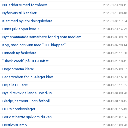
Nu laddar vi med förmåner!
2021-01-14 20:11
Nyförvärv till kansliet!
2021-01-13 09:40
Klart med ny utbildningsledare
2021-01-06 17:04
Finns julklappar kvar...!
2020-12-14 14:22
Nytt spännande samarbete för dig som medlem
2020-12-08 09:09
Köp, stöd och vinn med ”HFF klappen”
2020-12-02 20:14
Linneah ny fasledare
2020-11-25 11:08
"Black Week" på HFF-Häftet!
2020-11-23 10:41
Ungdomarna klara!
2020-11-22 09:07
Ledarstaben för P19-laget klar!
2020-11-14 16:00
Hej alla HFFare!
2020-11-10 11:05
Nya direktiv gällande Covid-19.
2020-11-04 08:20
Glädje, harmoni… och fotboll
2020-11-01 10:45
HFF:s höstlovsläger
2020-10-30 15:43
Gör det bättre själv om du kan!
2020-10-25 07:36
HöstlovsCamp
2020-10-15 09:20