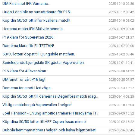
DM Final mot IFK Värnamo.
2025-10-13 09:20
Hugo Lönn blir ny huvudtränare för P15!
2025-10-12 09:42
Köp din 50/50 lott inför kvällens match!
2025-10-10 08:02
Herrarna möter IFK Skövde hemma.
2025-10-09 09:00
P19 klara för Superettan 2026
2025-10-07 21:27
Damerna klara för ELITETTAN!
2025-10-07 09:06
50/50 lotteri öppet till Ljungskile matchen.
2025-10-02 08:46
Serieledande Ljungskile SK gästar Vapenvallen.
2025-10-01 10:41
P16 klara för Allsvenskan.
2025-09-30 14:22
DM vinst för vårt P16 lag!
2025-09-25 07:57
Damerna tar emot Hertzöga.
2025-09-23 16:17
Köp din 50/50 lott till damernas Degerfors match idag..
2025-09-14 09:25
Viktiga matcher på Vapenvallen i helgen!
2025-09-10 16:04
Joel Hansson - En ung ambitiös tränare i Husqvarna FF.
2025-09-09 13:52
Köp dina 50/50 lotter till HFF-Cupen Issas minne!
2025-09-02 18:22
Dubbla hemmamatcher i helgen och halva biljettpriset!
2025-08-26 08:45