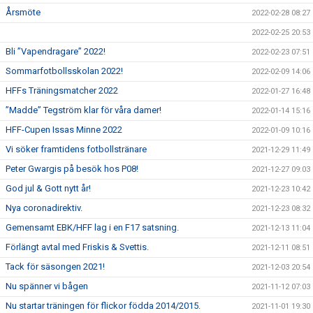
Årsmöte
2022-02-28 08:27
2022-02-25 20:53
Bli ”Vapendragare” 2022!
2022-02-23 07:51
Sommarfotbollsskolan 2022!
2022-02-09 14:06
HFFs Träningsmatcher 2022
2022-01-27 16:48
”Madde” Tegström klar för våra damer!
2022-01-14 15:16
HFF-Cupen Issas Minne 2022
2022-01-09 10:16
Vi söker framtidens fotbollstränare
2021-12-29 11:49
Peter Gwargis på besök hos P08!
2021-12-27 09:03
God jul & Gott nytt år!
2021-12-23 10:42
Nya coronadirektiv.
2021-12-23 08:32
Gemensamt EBK/HFF lag i en F17 satsning.
2021-12-13 11:04
Förlängt avtal med Friskis & Svettis.
2021-12-11 08:51
Tack för säsongen 2021!
2021-12-03 20:54
Nu spänner vi bågen
2021-11-12 07:03
Nu startar träningen för flickor födda 2014/2015.
2021-11-01 19:30