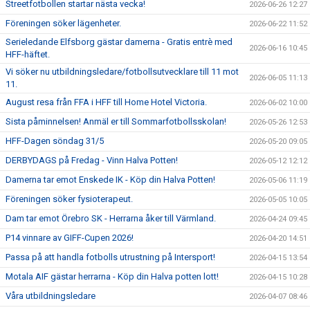
Streetfotbollen startar nästa vecka!
2026-06-26 12:27
Föreningen söker lägenheter.
2026-06-22 11:52
Serieledande Elfsborg gästar damerna - Gratis entrè med
2026-06-16 10:45
HFF-häftet.
Vi söker nu utbildningsledare/fotbollsutvecklare till 11 mot
2026-06-05 11:13
11.
August resa från FFA i HFF till Home Hotel Victoria.
2026-06-02 10:00
Sista påminnelsen! Anmäl er till Sommarfotbollsskolan!
2026-05-26 12:53
HFF-Dagen söndag 31/5
2026-05-20 09:05
DERBYDAGS på Fredag - Vinn Halva Potten!
2026-05-12 12:12
Damerna tar emot Enskede IK - Köp din Halva Potten!
2026-05-06 11:19
Föreningen söker fysioterapeut.
2026-05-05 10:05
Dam tar emot Örebro SK - Herrarna åker till Värmland.
2026-04-24 09:45
P14 vinnare av GIFF-Cupen 2026!
2026-04-20 14:51
Passa på att handla fotbolls utrustning på Intersport!
2026-04-15 13:54
Motala AIF gästar herrarna - Köp din Halva potten lott!
2026-04-15 10:28
Våra utbildningsledare
2026-04-07 08:46