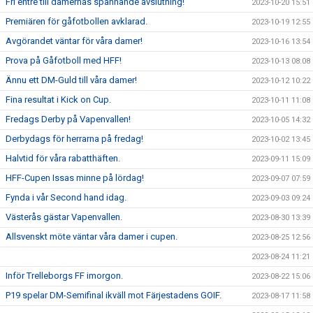
Fri entrè till damernas spännande avslutning!
2023-10-20 15:51
Premiären för gåfotbollen avklarad.
2023-10-19 12:55
Avgörandet väntar för våra damer!
2023-10-16 13:54
Prova på Gåfotboll med HFF!
2023-10-13 08:08
Ännu ett DM-Guld till våra damer!
2023-10-12 10:22
Fina resultat i Kick on Cup.
2023-10-11 11:08
Fredags Derby på Vapenvallen!
2023-10-05 14:32
Derbydags för herrarna på fredag!
2023-10-02 13:45
Halvtid för våra rabatthäften.
2023-09-11 15:09
HFF-Cupen Issas minne på lördag!
2023-09-07 07:59
Fynda i vår Second hand idag.
2023-09-03 09:24
Västerås gästar Vapenvallen.
2023-08-30 13:39
Allsvenskt möte väntar våra damer i cupen.
2023-08-25 12:56
2023-08-24 11:21
Inför Trelleborgs FF imorgon.
2023-08-22 15:06
P19 spelar DM-Semifinal ikväll mot Färjestadens GOIF.
2023-08-17 11:58