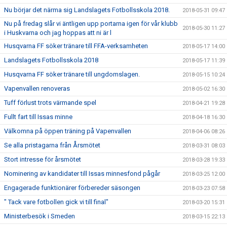
Nu börjar det närma sig Landslagets Fotbollsskola 2018.
2018-05-31 09:47
Nu på fredag slår vi äntligen upp portarna igen för vår klubb
2018-05-30 11:27
i Huskvarna och jag hoppas att ni är l
Husqvarna FF söker tränare till FFA-verksamheten
2018-05-17 14:00
Landslagets Fotbollsskola 2018
2018-05-17 11:39
Husqvarna FF söker tränare till ungdomslagen.
2018-05-15 10:24
Vapenvallen renoveras
2018-05-02 16:30
Tuff förlust trots värmande spel
2018-04-21 19:28
Fullt fart till Issas minne
2018-04-18 16:30
Välkomna på öppen träning på Vapenvallen
2018-04-06 08:26
Se alla pristagarna från Årsmötet
2018-03-31 08:03
Stort intresse för årsmötet
2018-03-28 19:33
Nominering av kandidater till Issas minnesfond pågår
2018-03-25 12:00
Engagerade funktionärer förbereder säsongen
2018-03-23 07:58
" Tack vare fotbollen gick vi till final"
2018-03-20 15:31
Ministerbesök i Smeden
2018-03-15 22:13