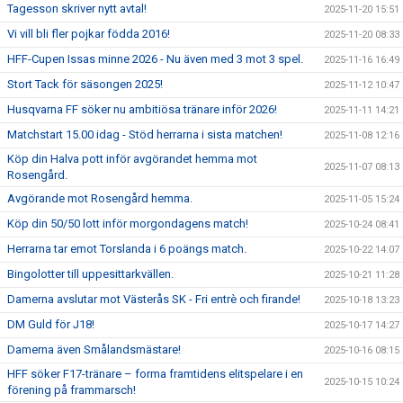
Tagesson skriver nytt avtal!
2025-11-20 15:51
Vi vill bli fler pojkar födda 2016!
2025-11-20 08:33
HFF-Cupen Issas minne 2026 - Nu även med 3 mot 3 spel.
2025-11-16 16:49
Stort Tack för säsongen 2025!
2025-11-12 10:47
Husqvarna FF söker nu ambitiösa tränare inför 2026!
2025-11-11 14:21
Matchstart 15.00 idag - Stöd herrarna i sista matchen!
2025-11-08 12:16
Köp din Halva pott inför avgörandet hemma mot
2025-11-07 08:13
Rosengård.
Avgörande mot Rosengård hemma.
2025-11-05 15:24
Köp din 50/50 lott inför morgondagens match!
2025-10-24 08:41
Herrarna tar emot Torslanda i 6 poängs match.
2025-10-22 14:07
Bingolotter till uppesittarkvällen.
2025-10-21 11:28
Damerna avslutar mot Västerås SK - Fri entrè och firande!
2025-10-18 13:23
DM Guld för J18!
2025-10-17 14:27
Damerna även Smålandsmästare!
2025-10-16 08:15
HFF söker F17-tränare – forma framtidens elitspelare i en
2025-10-15 10:24
förening på frammarsch!