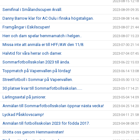
2023-08-15 12:18
Semifinal i Smålandscupen ikväll.
2023-08-09 09:35
Danny Barrow klar för AC Oulu i finska högstaligan.
2023-08-08 14:46
Framgångar i Eskilscupen!
2023-08-07 21:44
Herr och dam spelar hemmamatch i helgen..
2023-08-07 15:23
Missa inte att anmäla er till HFF/AW den 11/8.
2023-07-30 21:14
Halvtid för våra herrar och damer.
2023-07-04 07:45
Sommarfotbollsskolan 2023 till ända.
2023-06-22 15:03
Toppmatch på Vapenvallen på lördag!
2023-06-14 13:08
Streetfotboll i Sommar på Vapenvallen.
2023-05-30 13:12
30 platser kvar till Sommarfotbollsskolan......
2023-05-17 14:21
Lärlingsavtal på juniorer.
2023-05-04 14:09
Anmälan till Sommarfotbollsskolan öppnar nästa vecka!
2023-04-25 14:20
Lyckad Påsklovscamp!
2023-04-11 21:58
Anmälan till fotbollsskolan 2023 för födda 2017.
2023-04-08 08:57
Stötta oss genom Hemmavinsten!
2023-03-29 15:03