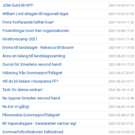
JDM-Guld till HFF!
2021-10-29 07:15
William Lind uttagen till regionalt läger.
2021-10-25 07:59
Finns fortfarande häften kvar!
2021-10-19 11:23
Förändringar inom herr organisationen.
2021-10-08 17:52
Höstlovscamp 2021
2021-10-07 11:45
Emma till landslaget - Rebecca till Bosön!
2021-09-17 19:53
Ännu en talang till landslagssamling
2021-08-20 12:20
Succé för Smedens second hand!
2021-08-14 17:52
Hälsning från Sommarproffslägret
2021-06-27 20:57
Vill du bli ledare i Husqvarna FF?
2021-06-23 10:11
Tack för denna veckan!
2021-06-18 17:47
Nu öppnar Smeden second hand
2021-06-16 15:48
Nu kör vi igång!
2021-06-04 10:34
Påminnelse Sommarproffslägret!
2021-05-28 07:33
Bli Vapendragare - Seriestarten närmar sig!
2021-05-20 07:51
Sommarfotbollsskolan fulltecknad.
2021-05-19 09:13