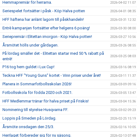
Hemmapremiär för herrarna.
2026-04-02 11:07
Seriespelet fortsätter i påsk - Köp Halva potten
2026-04-01 08:35
HFF häftena har anlänt lagom till påskhandeln!
2026-03-31 12:32
Entrè kampanjen fortsätter efter helgens 6 poäng!
2026-03-30 08:00
Seriepremiär i Elitettan imorgon - Köp Halva potten!
2026-03-27 10:56
Årsmötet hölls under gårdagen.
2026-03-26 08:55
På lördag smäller det - Elitettan startar med 50 % rabatt på
2026-03-25 08:03
entrè!
P16 tog hem guldet i Lux Cup!
2026-03-16 08:19
Teckna HFF "Young Guns" kortet - Vinn priser under året!
2026-03-11 11:37
Planera in Sommarfotbollsskolan 2026!
2026-03-09 09:16
Fotbollsskola för födda 2020 och 2021.
2026-03-05 13:47
HFF Medlemmar tränar för halva priset på Friskis!
2026-03-04 15:36
Nominering till styrelse Husqvarna FF.
2026-03-02 09:23
Loppis på Smeden på Lördag.
2026-02-25 15:19
Årsmöte onsdagen den 25/3.
2026-02-16 10:05
Herrlaget förbereder sig för ny säsong.
2026-02-13 07:48