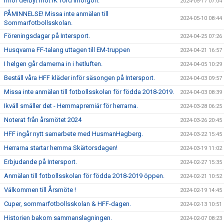
Inför derbyt mot IK Tord imorgon.
2024-05-17 07:04
PÅMINNELSE! Missa inte anmälan till
2024-05-10 08:44
Sommarfotbollsskolan.
Föreningsdagar på Intersport.
2024-04-25 07:26
Husqvarna FF-talang uttagen till EM-truppen
2024-04-21 16:57
I helgen går damerna in i hetluften.
2024-04-05 10:29
Beställ våra HFF kläder inför säsongen på Intersport.
2024-04-03 09:57
Missa inte anmälan till fotbollsskolan för födda 2018-2019.
2024-04-03 08:39
Ikväll smäller det - Hemmapremiär för herrarna.
2024-03-28 06:25
Noterat från årsmötet 2024
2024-03-26 20:45
HFF ingår nytt samarbete med HusmanHagberg.
2024-03-22 15:45
Herrarna startar hemma Skärtorsdagen!
2024-03-19 11:02
Erbjudande på Intersport.
2024-02-27 15:35
Anmälan till fotbollsskolan för födda 2018-2019 öppen.
2024-02-21 10:52
Välkommen till Årsmöte !
2024-02-19 14:45
Cuper, sommarfotbollsskolan & HFF-dagen.
2024-02-13 10:51
Historien bakom sammanslagningen.
2024-02-07 08:23