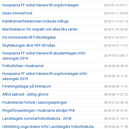
Husqvarna FF söker tränare till ungdomslagen
2019-01-16 09:11
Issas minnesfond
2019-01-11 09:05
Kärleksmanifestationen lockade många
2018-11-13 21:13
Manifestation för respekt och allas lika värde
2018-11-05 20:36
De nominerade till Fotbollsgalan
2018-11-02 09:11
Skyttekungen sköt HFF till tvåan
2018-10-27 17:37
Husqvarna FF söker tränare till akademilagen inför
2018-10-16 08:17
säsongen 2019
Fotbollsfest i Huskvarna!
2018-09-25 08:59
Husqvarna FF söker tränare till ungdomslagen inför
2018-09-18 11:41
säsongen 2019
Föreningsdagar på Intersport
2018-09-05 11:01
Alltid saknad - aldrig glömd
2018-08-14 07:22
Frustrerande förlust i säsongsepilogen
2018-07-22 20:29
Pingstförsamlingen i Huskvarna stödjer FFA
2018-07-06 07:41
Landslagets sommarfotbollsskola - 2018
2018-06-21 14:15
Utbildning unga ledare inför Landslagets fotbollsskola.
2018-06-06 11:38