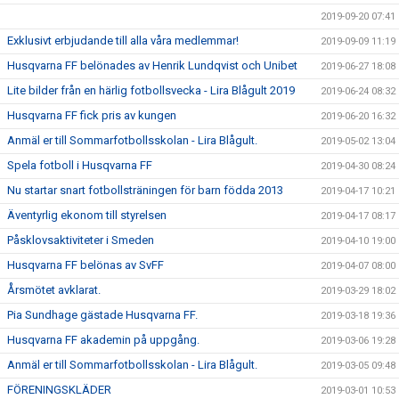
2019-09-20 07:41
Exklusivt erbjudande till alla våra medlemmar!
2019-09-09 11:19
Husqvarna FF belönades av Henrik Lundqvist och Unibet
2019-06-27 18:08
Lite bilder från en härlig fotbollsvecka - Lira Blågult 2019
2019-06-24 08:32
Husqvarna FF fick pris av kungen
2019-06-20 16:32
Anmäl er till Sommarfotbollsskolan - Lira Blågult.
2019-05-02 13:04
Spela fotboll i Husqvarna FF
2019-04-30 08:24
Nu startar snart fotbollsträningen för barn födda 2013
2019-04-17 10:21
Äventyrlig ekonom till styrelsen
2019-04-17 08:17
Påsklovsaktiviteter i Smeden
2019-04-10 19:00
Husqvarna FF belönas av SvFF
2019-04-07 08:00
Årsmötet avklarat.
2019-03-29 18:02
Pia Sundhage gästade Husqvarna FF.
2019-03-18 19:36
Husqvarna FF akademin på uppgång.
2019-03-06 19:28
Anmäl er till Sommarfotbollsskolan - Lira Blågult.
2019-03-05 09:48
FÖRENINGSKLÄDER
2019-03-01 10:53