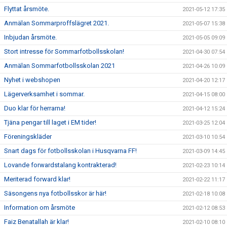
Flyttat årsmöte.
2021-05-12 17:35
Anmälan Sommarproffslägret 2021.
2021-05-07 15:38
Inbjudan årsmöte.
2021-05-05 09:09
Stort intresse för Sommarfotbollsskolan!
2021-04-30 07:54
Anmälan Sommarfotbollsskolan 2021
2021-04-26 10:09
Nyhet i webshopen
2021-04-20 12:17
Lägerverksamhet i sommar.
2021-04-15 08:00
Duo klar för herrarna!
2021-04-12 15:24
Tjäna pengar till laget i EM tider!
2021-03-25 12:04
Föreningskläder
2021-03-10 10:54
Snart dags för fotbollsskolan i Husqvarna FF!
2021-03-09 14:45
Lovande forwardstalang kontrakterad!
2021-02-23 10:14
Meriterad forward klar!
2021-02-22 11:17
Säsongens nya fotbollsskor är här!
2021-02-18 10:08
Information om årsmöte
2021-02-12 08:53
Faiz Benatallah är klar!
2021-02-10 08:10