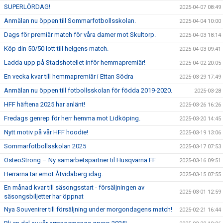
SUPERLÖRDAG!
2025-04-07 08:49
Anmälan nu öppen till Sommarfotbollsskolan.
2025-04-04 10:00
Dags för premiär match för våra damer mot Skultorp.
2025-04-03 18:14
Köp din 50/50 lott till helgens match.
2025-04-03 09:41
Ladda upp på Stadshotellet inför hemmapremiär!
2025-04-02 20:05
En vecka kvar till hemmapremiär i Ettan Södra
2025-03-29 17:49
Anmälan nu öppen till fotbollsskolan för födda 2019-2020.
2025-03-28
HFF häftena 2025 har anlänt!
2025-03-26 16:26
Fredags genrep för herr hemma mot Lidköping.
2025-03-20 14:45
Nytt motiv på vår HFF hoodie!
2025-03-19 13:06
Sommarfotbollsskolan 2025
2025-03-17 07:53
OsteoStrong – Ny samarbetspartner til Husqvarna FF
2025-03-16 09:51
Herrarna tar emot Åtvidaberg idag.
2025-03-15 07:55
En månad kvar till säsongsstart - försäljningen av
2025-03-01 12:59
säsongsbiljetter har öppnat
Nya Souvenirer till försäljning under morgondagens match!
2025-02-21 16:44