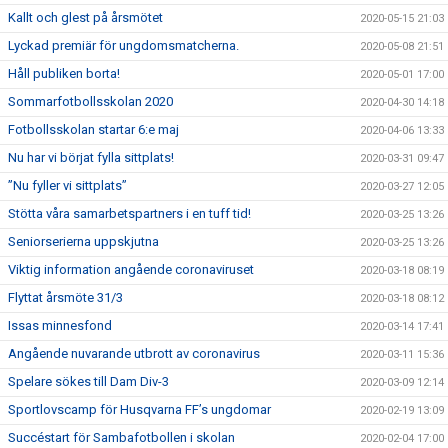
Kallt och glest på årsmötet
2020-05-15 21:03
Lyckad premiär för ungdomsmatcherna.
2020-05-08 21:51
Håll publiken borta!
2020-05-01 17:00
Sommarfotbollsskolan 2020
2020-04-30 14:18
Fotbollsskolan startar 6:e maj
2020-04-06 13:33
Nu har vi börjat fylla sittplats!
2020-03-31 09:47
”Nu fyller vi sittplats”
2020-03-27 12:05
Stötta våra samarbetspartners i en tuff tid!
2020-03-25 13:26
Seniorserierna uppskjutna
2020-03-25 13:26
Viktig information angående coronaviruset
2020-03-18 08:19
Flyttat årsmöte 31/3
2020-03-18 08:12
Issas minnesfond
2020-03-14 17:41
Angående nuvarande utbrott av coronavirus
2020-03-11 15:36
Spelare sökes till Dam Div-3
2020-03-09 12:14
Sportlovscamp för Husqvarna FF’s ungdomar
2020-02-19 13:09
Succéstart för Sambafotbollen i skolan
2020-02-04 17:00