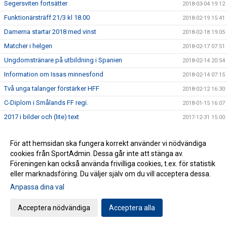
Segersviten fortsätter
2018-03-04 19:12
Funktionärsträff 21/3 kl 18.00
2018-02-19 15:41
Damerna startar 2018 med vinst
2018-02-18 19:05
Matcher i helgen
2018-02-17 07:51
Ungdomstränare på utbildning i Spanien
2018-02-14 20:54
Information om Issas minnesfond
2018-02-14 07:15
Två unga talanger förstärker HFF
2018-02-12 16:30
C-Diplom i Smålands FF regi.
2018-01-15 16:07
2017 i bilder och (lite) text
2017-12-31 15:00
Spännande Akademichef klar
2017-12-22 05:58
För att hemsidan ska fungera korrekt använder vi nödvändiga
Boka din drömresa med HFF:s nya samarbetspartner
2017-12-13 18:37
cookies från SportAdmin. Dessa går inte att stänga av.
Läsglädje ger spelglädje
2017-12-08 06:00
Föreningen kan också använda frivilliga cookies, t.ex. för statistik
Medlemsutskick
eller marknadsföring. Du väljer själv om du vill acceptera dessa.
2017-12-06 08:57
Anpassa dina val
Positivt och lärorikt för ungdomsledarna.
2017-11-25 16:37
[HFF 30 ÅR] Branden på Vapenvallen
2017-11-21 16:30
Acceptera nödvändiga
Acceptera alla
Värdiga pristagare på Fotbollsgalan
2017-11-12 16:02