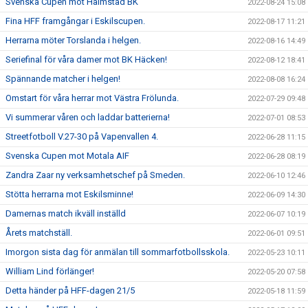
Svenska Cupen mot Halmstad BK
2022-08-24 15:08
Fina HFF framgångar i Eskilscupen.
2022-08-17 11:21
Herrarna möter Torslanda i helgen.
2022-08-16 14:49
Seriefinal för våra damer mot BK Häcken!
2022-08-12 18:41
Spännande matcher i helgen!
2022-08-08 16:24
Omstart för våra herrar mot Västra Frölunda.
2022-07-29 09:48
Vi summerar våren och laddar batterierna!
2022-07-01 08:53
Streetfotboll V.27-30 på Vapenvallen 4.
2022-06-28 11:15
Svenska Cupen mot Motala AIF
2022-06-28 08:19
Zandra Zaar ny verksamhetschef på Smeden.
2022-06-10 12:46
Stötta herrarna mot Eskilsminne!
2022-06-09 14:30
Damernas match ikväll inställd
2022-06-07 10:19
Årets matchställ.
2022-06-01 09:51
Imorgon sista dag för anmälan till sommarfotbollsskola.
2022-05-23 10:11
William Lind förlänger!
2022-05-20 07:58
Detta händer på HFF-dagen 21/5
2022-05-18 11:59