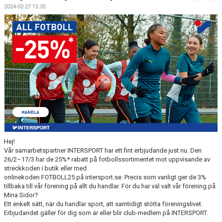
FÖRENINGSKALENDER
2024-02-27 15:35
BILDGALLERI
DOKUMENT
FÖRENINGENS MATCHER
SPONSORER
INTERSPORT
ISSA ISKANDERS MINNESFOND
Hej!
Vår samarbetspartner INTERSPORT har ett fint erbjudande just nu. Den
BOKA DIN HEMMAVINSTLOTT SMIDIGT HÄR
26/2–17/3 har de 25%* rabatt på fotbollssortimentet mot uppvisande av
streckkoden i butik eller med
BÖRJA SPELA FOTBOLL I HUSQVARNA FF
onlinekoden FOTBOLL25 på intersport.se. Precis som vanligt ger de 3%
tillbaka till vår förening på allt du handlar. För du har väl valt vår förening på
Mina Sidor?
BLÅ TRÅDEN
Ett enkelt sätt, när du handlar sport, att samtidigt stötta föreningslivet.
Erbjudandet gäller för dig som är eller blir club-medlem på INTERSPORT.
HFF´S VÄRDEGRUND