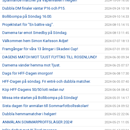
Spännande matcher på Vapenvallen i helgen!
2024-10-09 16:00
Dubbla DM finaler väntar P16 och P15.
2024-09-24 10:18
Bollibompa på Söndag 16.00.
2024-09-10 14:33
Projektstart för "En bättre väg".
2024-08-15 14:15
Damerna tar emot Smedby på Söndag.
2024-08-13 11:45
Välkommen hem Simon Karlsson Adjei!
2024-07-07 18:13
Framgångar för våra 13 åringar i Skadevi Cup!
2024-07-01 09:55
DAGENS MATCH MOT TJUST FLYTTAS TILL ROSENLUND!
2024-06-30 09:34
Damerna vänder hemma mot Tjust.
2024-06-25 07:57
Dags för HFF-Dagen imorgon!
2024-06-08 17:30
HFF-Dagen på söndag. Fri entrè och dubbla matcher.
2024-06-05 07:40
Köp HFF-Dagens 50/50 lott redan nu!
2024-06-04 08:42
Missa inte starten på Bollibompa på Söndag!
2024-05-31 14:17
Sista dagen för anmälan till Sommarfotbollsskolan!
2024-05-24 09:52
Dubbla hemmamatcher i helgen!
2024-05-22 22:06
ANMÄLAN SOMMARPROFFSLÄGER 2024!
2024-05-21 11:05