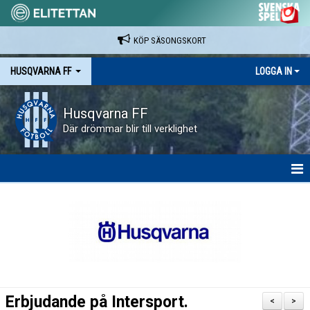
KÖP SÄSONGSKORT
HUSQVARNA FF
LOGGA IN
Husqvarna FF
Där drömmar blir till verklighet
HEM
NYHETER
VAPENVALLEN
SÄSONGSKORT OCH MATCHBILJETTER.
Erbjudande på Intersport.
<
>