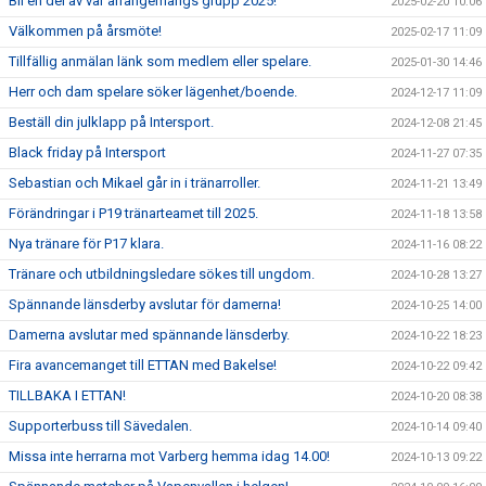
Bli en del av vår arrangemangs grupp 2025!
2025-02-20 10:06
Välkommen på årsmöte!
2025-02-17 11:09
Tillfällig anmälan länk som medlem eller spelare.
2025-01-30 14:46
Herr och dam spelare söker lägenhet/boende.
2024-12-17 11:09
Beställ din julklapp på Intersport.
2024-12-08 21:45
Black friday på Intersport
2024-11-27 07:35
Sebastian och Mikael går in i tränarroller.
2024-11-21 13:49
Förändringar i P19 tränarteamet till 2025.
2024-11-18 13:58
Nya tränare för P17 klara.
2024-11-16 08:22
Tränare och utbildningsledare sökes till ungdom.
2024-10-28 13:27
Spännande länsderby avslutar för damerna!
2024-10-25 14:00
Damerna avslutar med spännande länsderby.
2024-10-22 18:23
Fira avancemanget till ETTAN med Bakelse!
2024-10-22 09:42
TILLBAKA I ETTAN!
2024-10-20 08:38
Supporterbuss till Sävedalen.
2024-10-14 09:40
Missa inte herrarna mot Varberg hemma idag 14.00!
2024-10-13 09:22