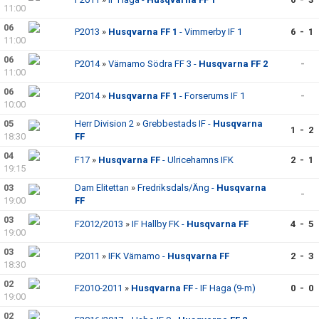
11:00
06
P2013
»
Husqvarna FF 1
- Vimmerby IF 1
6 - 1
11:00
06
P2014
»
Värnamo Södra FF 3 -
Husqvarna FF 2
-
11:00
06
P2014
»
Husqvarna FF 1
- Forserums IF 1
-
10:00
05
Herr Division 2
»
Grebbestads IF -
Husqvarna
1 - 2
18:30
FF
04
F17
»
Husqvarna FF
- Ulricehamns IFK
2 - 1
19:15
03
Dam Elitettan
»
Fredriksdals/Äng -
Husqvarna
-
19:00
FF
03
F2012/2013
»
IF Hallby FK -
Husqvarna FF
4 - 5
19:00
03
P2011
»
IFK Värnamo -
Husqvarna FF
2 - 3
18:30
02
F2010-2011
»
Husqvarna FF
- IF Haga (9-m)
0 - 0
19:00
02