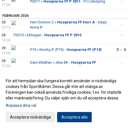
P2011
»
Husqvarna FF P 2011
- FC Linköping
-
11:00
FEBRUARI 2026
28
Herr Division 2
»
Husqvarna FF Herr A
- Växjö
-
13:15
Norra IF
28
P2015
»
Ekhagen -
Husqvarna FF P 2015
-
13:00
28
P19
»
Norrby IF (P19) -
Husqvarna FF (P19)
3 - 3
13:00
28
Dam Elitettan
»
Jitex BK -
Husqvarna FF
-
12:00
22
F2010-2011
»
Husqvarna FF F 2010-2011
-
-
15:00
För att hemsidan ska fungera korrekt använder vi nödvändiga
22
cookies från SportAdmin. Dessa går inte att stänga av.
F2010-2011
»
Husqvarna FF F 2010-2011
- IFK
-
15:00
Värnamo
Föreningen kan också använda frivilliga cookies, t.ex. för statistik
eller marknadsföring. Du väljer själv om du vill acceptera dessa.
22
P2015
»
Habo IF / Värnamo Södra -
Husqvarna
-
12:00
FF P 2015
Anpassa dina val
22
P2012
»
Husqvarna FF P 2012
- IK Vista
-
Acceptera nödvändiga
Acceptera alla
11:00
21
P2013
»
IK Tord -
Husqvarna FF P 2013
-