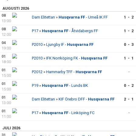
FÖRENINGSKALENDER
AUGUSTI 2026
08
BILDGALLERI
Dam Elitettan
»
Husqvarna FF
- Umeå IK FF
1 - 2
13:00
08
DOKUMENT
P17
»
Husqvarna FF
- Åtvidabergs FF
1 - 2
12:00
FÖRENINGENS MATCHER
04
P2010
»
Ljungby IF -
Husqvarna FF
0 - 3
19:00
SPONSORER
01
P2010
»
IFK Norrköping FK -
Husqvarna FF
1 - 1
18:00
INTERSPORT
01
P2012
»
Hammarby TFF -
Husqvarna FF
-
15:00
ISSA ISKANDERS MINNESFOND
01
P19
»
Husqvarna FF
- Lunds BK
0 - 2
15:00
BOKA DIN HEMMAVINSTLOTT SMIDIGT HÄR
01
Dam Elitettan
»
KIF Örebro DFF -
Husqvarna FF
2 - 1
13:00
BÖRJA SPELA FOTBOLL I HUSQVARNA FF
01
P17
»
Husqvarna FF
- Linköping FC
-
11:00
BLÅ TRÅDEN
JULI 2026
HFF´S VÄRDEGRUND
31