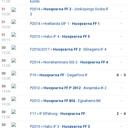
11:00
komb
31
P2014
»
Husqvarna FF 2
- Jönköpings Södra IF
-
10:00
3
31
P2014
»
Hvetlanda GIF 1 -
Husqvarna FF 1
-
10:00
31
P2015
»
Habo IF 4 -
Husqvarna FF 5
-
09:15
30
F2016/2017
»
Husqvarna FF 2
- Ekhagens IF 4
-
15:00
30
P2014
»
Norrahammars GIS 2 -
Husqvarna FF 4
-
15:00
30
P19
»
Husqvarna FF
- Degerfors IF
0 - 5
15:00
30
P2012
»
Husqvarna FF P 2012
- Assyriska IK 2
-
14:00
30
P2012
»
Husqvarna FF Blå
- Egnahems BK
-
14:00
30
F17
»
IF Elfsborg -
Husqvarna FF
2 - 4
13:00
30
P2015
»
Habo IF 3 -
Husqvarna FF 3
-