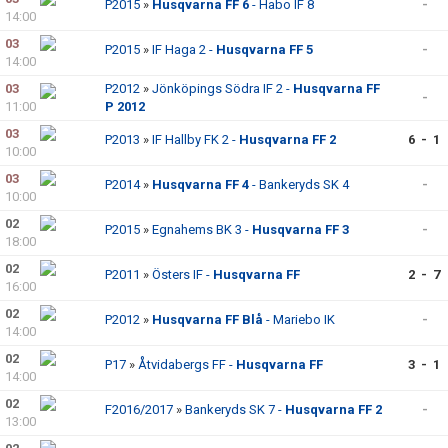
P2015
»
Husqvarna FF 6
- Habo IF 8
-
14:00
03
P2015
»
IF Haga 2 -
Husqvarna FF 5
-
14:00
03
P2012
»
Jönköpings Södra IF 2 -
Husqvarna FF
-
11:00
P 2012
03
P2013
»
IF Hallby FK 2 -
Husqvarna FF 2
6 - 1
10:00
03
P2014
»
Husqvarna FF 4
- Bankeryds SK 4
-
10:00
02
P2015
»
Egnahems BK 3 -
Husqvarna FF 3
-
18:00
02
P2011
»
Östers IF -
Husqvarna FF
2 - 7
16:00
02
P2012
»
Husqvarna FF Blå
- Mariebo IK
-
14:00
02
P17
»
Åtvidabergs FF -
Husqvarna FF
3 - 1
14:00
02
F2016/2017
»
Bankeryds SK 7 -
Husqvarna FF 2
-
13:00