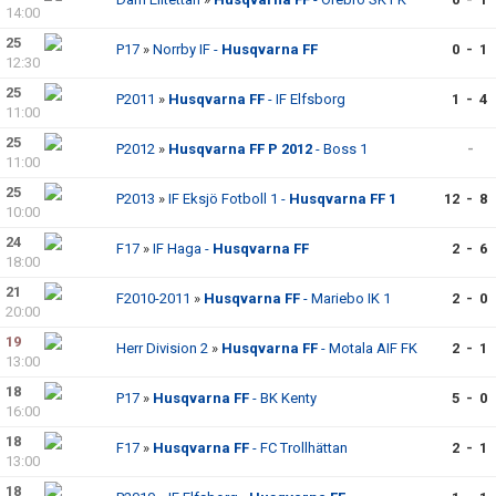
14:00
25
P17
»
Norrby IF -
Husqvarna FF
0 - 1
12:30
25
P2011
»
Husqvarna FF
- IF Elfsborg
1 - 4
11:00
25
P2012
»
Husqvarna FF P 2012
- Boss 1
-
11:00
25
P2013
»
IF Eksjö Fotboll 1 -
Husqvarna FF 1
12 - 8
10:00
24
F17
»
IF Haga -
Husqvarna FF
2 - 6
18:00
21
F2010-2011
»
Husqvarna FF
- Mariebo IK 1
2 - 0
20:00
19
Herr Division 2
»
Husqvarna FF
- Motala AIF FK
2 - 1
13:00
18
P17
»
Husqvarna FF
- BK Kenty
5 - 0
16:00
18
F17
»
Husqvarna FF
- FC Trollhättan
2 - 1
13:00
18