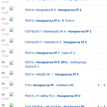
14:00
17
P2014
»
Assyriska IK 4 -
Husqvarna FF 2
-
14:00
17
P2015
»
Husqvarna FF 6
- IK Tord 4
-
14:00
17
F2016/2017
»
Bankeryds SK 6 -
Husqvarna FF 2
-
13:00
17
F2016/2017
»
Tenhults IF 3 -
Husqvarna FF 2
-
11:30
17
P2014
»
Husqvarna FF 1
- Habo IF 2
-
10:00
16
P2012
»
Husqvarna FF P 2012
- Jönköpings
-
14:00
Södra IF 2
16
P2014
»
Råslätt SK 1 -
Husqvarna FF 4
-
14:00
16
P19
»
Husqvarna FF
- Utsiktens BK
1 - 1
12:00
16
P2015
»
IF Hallby FK 2 -
Husqvarna FF 3
-
09:00
15
Dam Elitettan
»
BK Häcken -
Husqvarna FF
1 - 2