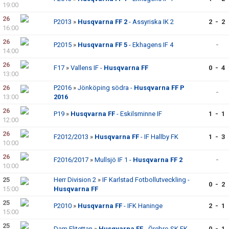
19:00
26
P2013
»
Husqvarna FF 2
- Assyriska IK 2
2 - 2
16:00
26
P2015
»
Husqvarna FF 5
- Ekhagens IF 4
-
14:00
26
F17
»
Vallens IF -
Husqvarna FF
0 - 4
13:00
26
P2016
»
Jönköping södra -
Husqvarna FF P
-
13:00
2016
26
P19
»
Husqvarna FF
- Eskilsminne IF
1 - 1
12:00
26
F2012/2013
»
Husqvarna FF
- IF Hallby FK
1 - 3
10:00
26
F2016/2017
»
Mullsjö IF 1 -
Husqvarna FF 2
-
10:00
25
Herr Division 2
»
IF Karlstad Fotbollutveckling -
0 - 2
15:00
Husqvarna FF
25
P2010
»
Husqvarna FF
- IFK Haninge
2 - 1
15:00
25
Dam Elitettan
»
Husqvarna FF
- Örebro SK FK
0 - 1