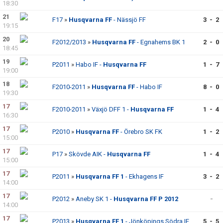
18:30
21
F17
»
Husqvarna FF
- Nässjö FF
3 - 2
19:15
20
F2012/2013
»
Husqvarna FF
- Egnahems BK 1
2 - 0
18:45
19
P2011
»
Habo IF -
Husqvarna FF
1 - 7
19:00
18
F2010-2011
»
Husqvarna FF
- Habo IF
8 - 0
19:30
17
F2010-2011
»
Växjö DFF 1 -
Husqvarna FF
1 - 4
16:30
17
P2010
»
Husqvarna FF
- Örebro SK FK
1 - 2
15:00
17
P17
»
Skövde AIK -
Husqvarna FF
1 - 4
15:00
17
P2011
»
Husqvarna FF 1
- Ekhagens IF
3 - 2
14:00
17
P2012
»
Aneby SK 1 -
Husqvarna FF P 2012
-
14:00
17
P2013
»
Husqvarna FF 1
- Jönköpings Södra IF
5 - 5