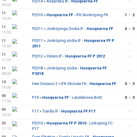
P2014
»
Assyriska IK -
Husqvarna FF
-
09:30
11
P2010
»
Husqvarna FF
- IFK Norrköping FK
1 - 2
15:30
11
P2011
»
Jönköpings Södra IF -
Husqvarna FF
6 - 3
15:30
11
P2011
»
Jönköping södra IF -
Husqvarna FF P
-
15:30
2011
11
P2012
»
Östers IF -
Husqvarna FF P 2012
-
11:30
11
P2018
»
Jönköping södra -
Husqvarna FF
-
08:00
P2018
10
Herr Division 2
»
IFK Skövde FK -
Husqvarna FF
0 - 3
19:00
06
P19
»
Husqvarna FF
- Landskrona BoIS
0 - 3
17:00
06
F17
»
Tranås IF -
Husqvarna FF F17
-
15:00
05
P2010
»
Husqvarna FF P 2010
- Linköping FC
-
11:15
P17
04
Dam Elitettan
»
Gamla Upsala SK -
Husqvarna