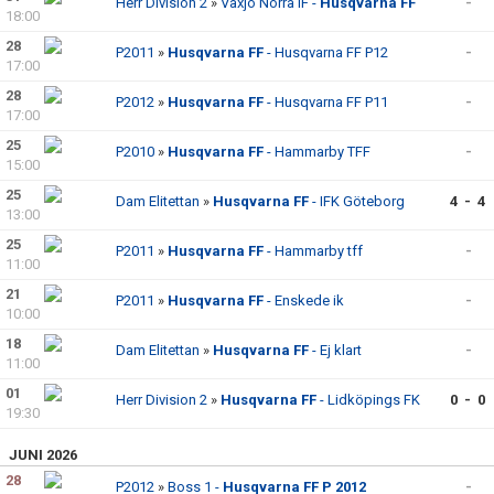
Herr Division 2
»
Växjö Norra IF -
Husqvarna FF
-
18:00
"VAPENDRAGARE 2026"
28
P2011
»
Husqvarna FF
- Husqvarna FF P12
-
17:00
FRITIDSKORTET/AVGIFTER
28
P2012
»
Husqvarna FF
- Husqvarna FF P11
-
17:00
25
P2010
»
Husqvarna FF
- Hammarby TFF
-
15:00
25
Dam Elitettan
»
Husqvarna FF
- IFK Göteborg
4 - 4
13:00
25
P2011
»
Husqvarna FF
- Hammarby tff
-
11:00
21
P2011
»
Husqvarna FF
- Enskede ik
-
10:00
18
Dam Elitettan
»
Husqvarna FF
- Ej klart
-
11:00
01
Herr Division 2
»
Husqvarna FF
- Lidköpings FK
0 - 0
19:30
JUNI 2026
28
P2012
»
Boss 1 -
Husqvarna FF P 2012
-