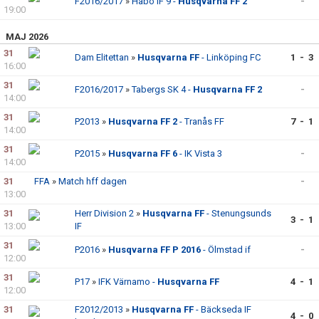
F2016/2017
»
Habo IF 9 -
Husqvarna FF 2
-
19:00
MAJ 2026
31
Dam Elitettan
»
Husqvarna FF
- Linköping FC
1 - 3
16:00
31
F2016/2017
»
Tabergs SK 4 -
Husqvarna FF 2
-
14:00
31
P2013
»
Husqvarna FF 2
- Tranås FF
7 - 1
14:00
31
P2015
»
Husqvarna FF 6
- IK Vista 3
-
14:00
31
FFA
»
Match hff dagen
-
13:00
31
Herr Division 2
»
Husqvarna FF
- Stenungsunds
3 - 1
13:00
IF
31
P2016
»
Husqvarna FF P 2016
- Ölmstad if
-
12:00
31
P17
»
IFK Värnamo -
Husqvarna FF
4 - 1
12:00
31
F2012/2013
»
Husqvarna FF
- Bäckseda IF
4 - 0