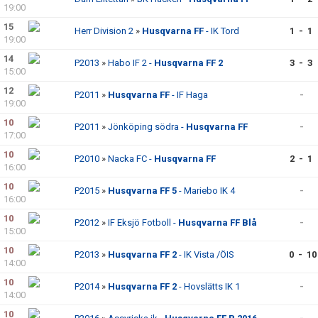
19:00
15
Herr Division 2
»
Husqvarna FF
- IK Tord
1 - 1
19:00
14
P2013
»
Habo IF 2 -
Husqvarna FF 2
3 - 3
15:00
12
P2011
»
Husqvarna FF
- IF Haga
-
19:00
10
P2011
»
Jönköping södra -
Husqvarna FF
-
17:00
10
P2010
»
Nacka FC -
Husqvarna FF
2 - 1
16:00
10
P2015
»
Husqvarna FF 5
- Mariebo IK 4
-
16:00
10
P2012
»
IF Eksjö Fotboll -
Husqvarna FF Blå
-
15:00
10
P2013
»
Husqvarna FF 2
- IK Vista /ÖIS
0 - 10
14:00
10
P2014
»
Husqvarna FF 2
- Hovslätts IK 1
-
14:00
10