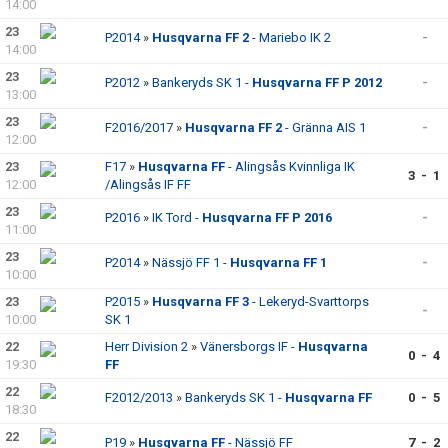
14:00
23
P2014
»
Husqvarna FF 2
- Mariebo IK 2
-
14:00
23
P2012
»
Bankeryds SK 1 -
Husqvarna FF P 2012
-
13:00
23
F2016/2017
»
Husqvarna FF 2
- Gränna AIS 1
-
12:00
23
F17
»
Husqvarna FF
- Alingsås Kvinnliga IK
3 - 1
12:00
/Alingsås IF FF
23
P2016
»
IK Tord -
Husqvarna FF P 2016
-
11:00
23
P2014
»
Nässjö FF 1 -
Husqvarna FF 1
-
10:00
23
P2015
»
Husqvarna FF 3
- Lekeryd-Svarttorps
-
10:00
SK 1
22
Herr Division 2
»
Vänersborgs IF -
Husqvarna
0 - 4
19:30
FF
22
F2012/2013
»
Bankeryds SK 1 -
Husqvarna FF
0 - 5
18:30
22
P19
»
Husqvarna FF
- Nässjö FF
7 - 2