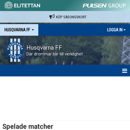
KÖP SÄSONGSKORT
HUSQVARNA FF
LOGGA IN
Husqvarna FF
Där drömmar blir till verklighet
HEM
NYHETER
VAPENVALLEN
SÄSONGSKORT OCH MATCHBILJETTER.
Spelade matcher