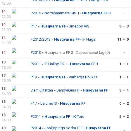
12:00
14
P2015
»
Norrahammars GIS 1 -
Husqvarna FF 3
-
12:00
14
P17
»
Husqvarna FF
- Smedby AIS
3 - 3
12:00
14
F2012/2013
»
Husqvarna FF
- IF Haga
11 - 0
11:00
14
P2013
»
Husqvarna FF 2
- Ospecificerat lag (9)
-
13
P2011
»
IF Hallby FK 1 -
Husqvarna FF 1
1 - 1
18:00
13
P19
»
Husqvarna FF
- Varbergs BoIS FC
1 - 1
15:00
13
Dam Elitettan
»
Sandvikens IF -
Husqvarna FF
3 - 4
14:00
13
F17
»
Lerums IS -
Husqvarna FF
0 - 2
14:00
13
P2011
»
Husqvarna FF
- IK Tord
5 - 2
14:00
13
P2014
»
Jönköpings Södra IF 1 -
Husqvarna FF
-