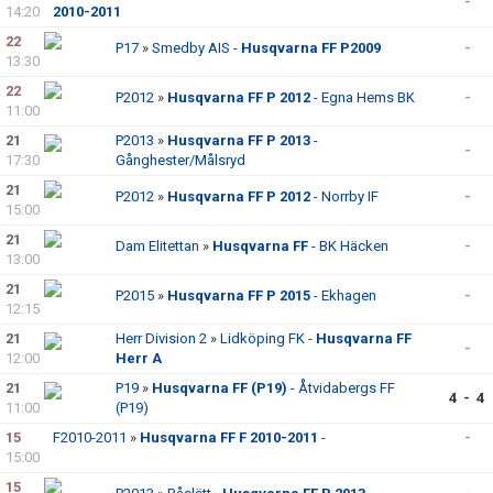
-
14:20
2010-2011
22
P17
»
Smedby AIS -
Husqvarna FF P2009
-
13:30
22
P2012
»
Husqvarna FF P 2012
- Egna Hems BK
-
11:00
21
P2013
»
Husqvarna FF P 2013
-
-
17:30
Gånghester/Målsryd
21
P2012
»
Husqvarna FF P 2012
- Norrby IF
-
15:00
21
Dam Elitettan
»
Husqvarna FF
- BK Häcken
-
13:00
21
P2015
»
Husqvarna FF P 2015
- Ekhagen
-
12:15
21
Herr Division 2
»
Lidköping FK -
Husqvarna FF
-
12:00
Herr A
21
P19
»
Husqvarna FF (P19)
- Åtvidabergs FF
4 - 4
11:00
(P19)
15
F2010-2011
»
Husqvarna FF F 2010-2011
-
-
15:00
15