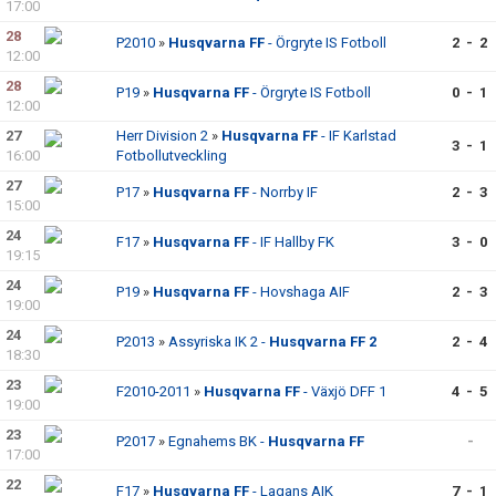
17:00
28
P2010
»
Husqvarna FF
- Örgryte IS Fotboll
2 - 2
12:00
28
P19
»
Husqvarna FF
- Örgryte IS Fotboll
0 - 1
12:00
27
Herr Division 2
»
Husqvarna FF
- IF Karlstad
3 - 1
16:00
Fotbollutveckling
27
P17
»
Husqvarna FF
- Norrby IF
2 - 3
15:00
24
F17
»
Husqvarna FF
- IF Hallby FK
3 - 0
19:15
24
P19
»
Husqvarna FF
- Hovshaga AIF
2 - 3
19:00
24
P2013
»
Assyriska IK 2 -
Husqvarna FF 2
2 - 4
18:30
23
F2010-2011
»
Husqvarna FF
- Växjö DFF 1
4 - 5
19:00
23
P2017
»
Egnahems BK -
Husqvarna FF
-
17:00
22
F17
»
Husqvarna FF
- Lagans AIK
7 - 1