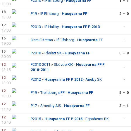
P2010
»
IF Elfsborg -
Husqvarna FF
1 - 1
13:00
18
P19
»
IF Elfsborg -
Husqvarna FF
2 - 0
13:00
17
P2013
»
IF Hallby -
Husqvarna FF P 2013
-
17:00
16
Dam Elitettan
»
If Elfsborg -
Husqvarna FF
-
19:00
15
P2010
»
Råslätt SK -
Husqvarna FF
0 - 9
20:00
12
F2010-2011
»
Skövde KIK -
Husqvarna FF F
-
13:15
2010-2011
12
P2012
»
Husqvarna FF P 2012
- Aneby SK
-
13:00
12
P19
»
Trelleborgs FF -
Husqvarna FF
5 - 0
13:00
12
P17
»
Smedby AIS -
Husqvarna FF
3 - 1
11:40
12
P2015
»
Husqvarna FF P 2015
- Egnahems BK
-
10:40
12