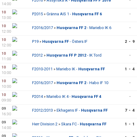
P2016
»
Assyriska ik -
Husqvarna FF P 2016
-
14:00
10
P2015
»
Gränna AIS 1 -
Husqvarna FF 6
-
13:00
10
F2016/2017
»
Husqvarna FF 2
- Mariebo IK 6
-
12:00
10
P19
»
Husqvarna FF
- Östers IF
2 - 9
12:00
10
P2012
»
Husqvarna FF P 2012
- IK Tord
-
11:00
10
F2010-2011
»
Mariebo IK -
Husqvarna FF
1 - 4
10:00
10
F2016/2017
»
Husqvarna FF 2
- Habo IF 10
-
10:00
10
P2014
»
Mariebo IK 4 -
Husqvarna FF 4
-
09:00
09
F2012/2013
»
Ekhagens IF -
Husqvarna FF
7 - 4
16:30
09
Herr Division 2
»
Skara FC -
Husqvarna FF
1 - 1
14:00
09