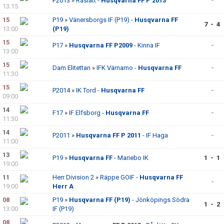
P2013
»
Råslätt -
Husqvarna FF P 2013
-
13:15
15
P19
»
Vänersborgs IF (P19) -
Husqvarna FF
7 - 4
13:00
(P19)
15
P17
»
Husqvarna FF P2009
- Kinna IF
-
13:00
15
Dam Elitettan
»
IFK Värnamo -
Husqvarna FF
-
11:30
15
P2014
»
IK Tord -
Husqvarna FF
-
09:00
14
F17
»
IF Elfsborg -
Husqvarna FF
-
11:30
14
P2011
»
Husqvarna FF P 2011
- IF Haga
-
11:00
13
P19
»
Husqvarna FF
- Mariebo IK
1 - 1
19:00
11
Herr Division 2
»
Räppe GOIF -
Husqvarna FF
-
19:00
Herr A
08
P19
»
Husqvarna FF (P19)
- Jönköpings Södra
1 - 2
13:00
IF (P19)
08