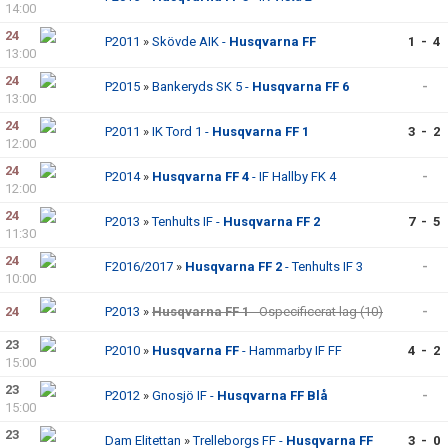
14:00
24
P2011
»
Skövde AIK -
Husqvarna FF
1 - 4
13:00
24
P2015
»
Bankeryds SK 5 -
Husqvarna FF 6
-
13:00
24
P2011
»
IK Tord 1 -
Husqvarna FF 1
3 - 2
12:00
24
P2014
»
Husqvarna FF 4
- IF Hallby FK 4
-
12:00
24
P2013
»
Tenhults IF -
Husqvarna FF 2
7 - 5
11:30
24
F2016/2017
»
Husqvarna FF 2
- Tenhults IF 3
-
10:00
24
P2013
»
Husqvarna FF 1
- Ospecificerat lag (10)
-
23
P2010
»
Husqvarna FF
- Hammarby IF FF
4 - 2
15:00
23
P2012
»
Gnosjö IF -
Husqvarna FF Blå
-
15:00
23
Dam Elitettan
»
Trelleborgs FF -
Husqvarna FF
3 - 0