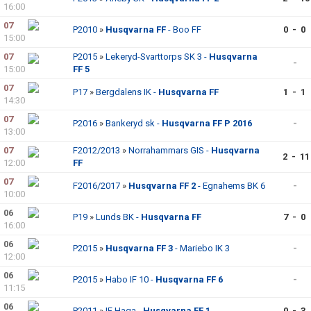
16:00
07
P2010
»
Husqvarna FF
- Boo FF
0 - 0
15:00
07
P2015
»
Lekeryd-Svarttorps SK 3 -
Husqvarna
-
15:00
FF 5
07
P17
»
Bergdalens IK -
Husqvarna FF
1 - 1
14:30
07
P2016
»
Bankeryd sk -
Husqvarna FF P 2016
-
13:00
07
F2012/2013
»
Norrahammars GIS -
Husqvarna
2 - 11
12:00
FF
07
F2016/2017
»
Husqvarna FF 2
- Egnahems BK 6
-
10:00
06
P19
»
Lunds BK -
Husqvarna FF
7 - 0
16:00
06
P2015
»
Husqvarna FF 3
- Mariebo IK 3
-
12:00
06
P2015
»
Habo IF 10 -
Husqvarna FF 6
-
11:15
06
P2011
»
IF Haga -
Husqvarna FF 1
0 - 3