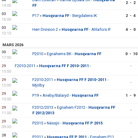
2 - 2
14:00
FF
03
P17
»
Husqvarna FF
- Bergdalens IK
2 - 4
16:00
03
Herr Division 2
»
Husqvarna FF
- Ahlafors IF
4 - 0
13:15
MARS 2026
30
P2010
»
Egnahems BK -
Husqvarna FF
0 - 10
17:00
29
F2010-2011
»
Husqvarna FF F 2010-2011
-
-
15:00
29
F2010-2011
»
Husqvarna FF F 2010-2011
-
-
15:00
Mjölby
29
P19
»
Aneby/Bälaryd -
Husqvarna FF
1 - 9
15:00
29
F2012/2013
»
Egnahem F2012 -
Husqvarna FF
-
11:00
F 2012/2013
29
P2015
»
Nässjö -
Husqvarna FF P 2015
-
09:30
28
P2011
»
Husqvarna FF P 2011
- Egnahem P11
-