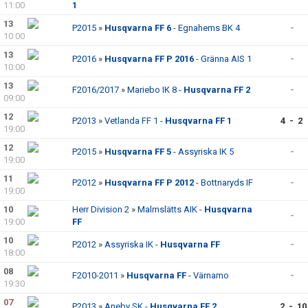
11:00
1
13
P2015
»
Husqvarna FF 6
- Egnahems BK 4
-
10:00
13
P2016
»
Husqvarna FF P 2016
- Gränna AIS 1
-
10:00
13
F2016/2017
»
Mariebo IK 8 -
Husqvarna FF 2
-
09:00
12
P2013
»
Vetlanda FF 1 -
Husqvarna FF 1
4 - 2
19:00
12
P2015
»
Husqvarna FF 5
- Assyriska IK 5
-
19:00
11
P2012
»
Husqvarna FF P 2012
- Bottnaryds IF
-
19:00
10
Herr Division 2
»
Malmslätts AIK -
Husqvarna
-
19:00
FF
10
P2012
»
Assyriska IK -
Husqvarna FF
-
18:00
08
F2010-2011
»
Husqvarna FF
- Värnamo
-
19:30
07
P2013
»
Aneby SK -
Husqvarna FF 2
2 - 10