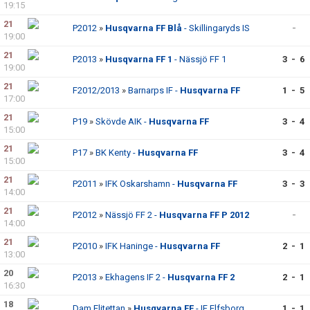
19:15
21
P2012
»
Husqvarna FF Blå
- Skillingaryds IS
-
19:00
21
P2013
»
Husqvarna FF 1
- Nässjö FF 1
3 - 6
19:00
21
F2012/2013
»
Barnarps IF -
Husqvarna FF
1 - 5
17:00
21
P19
»
Skövde AIK -
Husqvarna FF
3 - 4
15:00
21
P17
»
BK Kenty -
Husqvarna FF
3 - 4
15:00
21
P2011
»
IFK Oskarshamn -
Husqvarna FF
3 - 3
14:00
21
P2012
»
Nässjö FF 2 -
Husqvarna FF P 2012
-
14:00
21
P2010
»
IFK Haninge -
Husqvarna FF
2 - 1
13:00
20
P2013
»
Ekhagens IF 2 -
Husqvarna FF 2
2 - 1
16:30
18
Dam Elitettan
»
Husqvarna FF
- IF Elfsborg
1 - 1