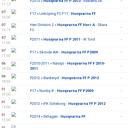
P2013
»
Husqvarna FF P 2013
- Råslätts SK
-
11:15
07
F17
»
Linköping FC F17 -
Husqvarna FF
-
16:00
07
Herr Division 2
»
Husqvarna FF Herr A
- Skara
-
13:15
FC
07
P2011
»
Husqvarna FF P 2011
- IK Tord
-
11:00
07
P17
»
Skövde AIK -
Husqvarna FF P2009
-
11:00
06
F2010-2011
»
Nässjö -
Husqvarna FF F 2010-
-
18:30
2011
06
P2012
»
Bankeryd -
Husqvarna FF P 2012
-
18:30
01
P17
»
Norrby IF -
Husqvarna FF P2009
-
16:00
01
P2012
»
IFK Göteborg -
Husqvarna FF P 2012
-
14:00
01
P2014
»
Ekhagen -
Husqvarna FF
-
13:00
01