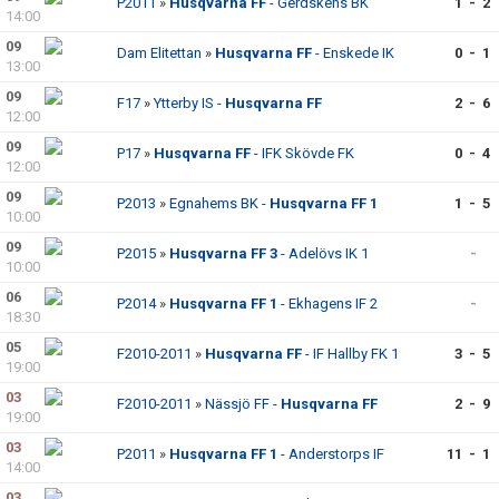
P2011
»
Husqvarna FF
- Gerdskens BK
1 - 2
14:00
09
Dam Elitettan
»
Husqvarna FF
- Enskede IK
0 - 1
13:00
09
F17
»
Ytterby IS -
Husqvarna FF
2 - 6
12:00
09
P17
»
Husqvarna FF
- IFK Skövde FK
0 - 4
12:00
09
P2013
»
Egnahems BK -
Husqvarna FF 1
1 - 5
10:00
09
P2015
»
Husqvarna FF 3
- Adelövs IK 1
-
10:00
06
P2014
»
Husqvarna FF 1
- Ekhagens IF 2
-
18:30
05
F2010-2011
»
Husqvarna FF
- IF Hallby FK 1
3 - 5
19:00
03
F2010-2011
»
Nässjö FF -
Husqvarna FF
2 - 9
19:00
03
P2011
»
Husqvarna FF 1
- Anderstorps IF
11 - 1
14:00
03