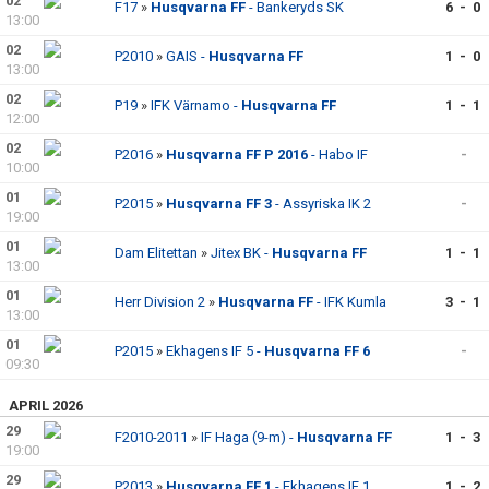
02
F17
»
Husqvarna FF
- Bankeryds SK
6 - 0
13:00
02
P2010
»
GAIS -
Husqvarna FF
1 - 0
13:00
02
P19
»
IFK Värnamo -
Husqvarna FF
1 - 1
12:00
02
P2016
»
Husqvarna FF P 2016
- Habo IF
-
10:00
01
P2015
»
Husqvarna FF 3
- Assyriska IK 2
-
19:00
01
Dam Elitettan
»
Jitex BK -
Husqvarna FF
1 - 1
13:00
01
Herr Division 2
»
Husqvarna FF
- IFK Kumla
3 - 1
13:00
01
P2015
»
Ekhagens IF 5 -
Husqvarna FF 6
-
09:30
APRIL 2026
29
F2010-2011
»
IF Haga (9-m) -
Husqvarna FF
1 - 3
19:00
29
P2013
»
Husqvarna FF 1
- Ekhagens IF 1
1 - 2