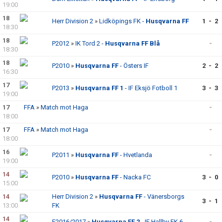
19:00
18
Herr Division 2
»
Lidköpings FK -
Husqvarna FF
1 - 2
18:30
18
P2012
»
IK Tord 2 -
Husqvarna FF Blå
-
18:30
18
P2010
»
Husqvarna FF
- Östers IF
2 - 2
16:30
17
P2013
»
Husqvarna FF 1
- IF Eksjö Fotboll 1
3 - 3
19:00
17
FFA
»
Match mot Haga
-
18:00
17
FFA
»
Match mot Haga
-
18:00
16
P2011
»
Husqvarna FF
- Hvetlanda
-
19:00
14
P2010
»
Husqvarna FF
- Nacka FC
3 - 0
15:00
14
Herr Division 2
»
Husqvarna FF
- Vänersborgs
3 - 1
13:00
FK
14
F2016/2017
»
Husqvarna FF 2
- IF Hallby FK 6
-