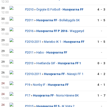
12:30
30
P2010
»
Örgryte IS Fotboll -
Husqvarna FF
4 - 3
12:00
30
P2011
»
Husqvarna FF
- Bollebygds SK
1 - 5
11:00
30
P2016
»
Husqvarna FF P 2016
- Waggeryd
-
11:00
29
F2010-2011
»
Mariebo IK 1 -
Husqvarna FF
1 - 5
19:00
29
P2011
»
Habo -
Husqvarna FF
-
19:00
29
P2013
»
Hvetlanda GIF -
Husqvarna FF 1
0 - 3
19:00
26
F2010-2011
»
Husqvarna FF
- Nässjö FF 1
4 - 2
19:00
24
P19
»
Norrby IF -
Husqvarna FF
4 - 1
16:00
24
P17
»
Husqvarna FF
- Norra Härene BK
1 - 7
15:00
24
P2015
»
Husqvarna FF 5
- IK Vista 2
-