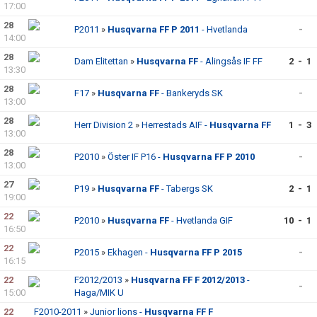
17:00
28
P2011
»
Husqvarna FF P 2011
- Hvetlanda
-
14:00
28
Dam Elitettan
»
Husqvarna FF
- Alingsås IF FF
2 - 1
13:30
28
F17
»
Husqvarna FF
- Bankeryds SK
-
13:00
28
Herr Division 2
»
Herrestads AIF -
Husqvarna FF
1 - 3
13:00
28
P2010
»
Öster IF P16 -
Husqvarna FF P 2010
-
13:00
27
P19
»
Husqvarna FF
- Tabergs SK
2 - 1
19:00
22
P2010
»
Husqvarna FF
- Hvetlanda GIF
10 - 1
16:50
22
P2015
»
Ekhagen -
Husqvarna FF P 2015
-
16:15
22
F2012/2013
»
Husqvarna FF F 2012/2013
-
-
15:00
Haga/MIK U
22
F2010-2011
»
Junior lions -
Husqvarna FF F