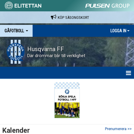
KÖP SÄSONGSKORT
GÅFOTBOLL
LOGGA IN
Husqvarna FF
Där drömmar blir till verklighet
HEM
NYHETER
KALENDER
MATCHER
Kalender
Prenumerera >>