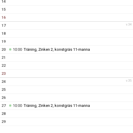
14
15
16
v.34
17
18
19
20
10:00
Träning, Zinken 2, konstgräs 11-manna
21
22
23
v.35
24
25
26
27
10:00
Träning, Zinken 2, konstgräs 11-manna
28
29
30