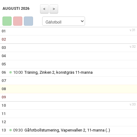
TRUPPEN
AUGUSTI 2026
BILDGALLERI
DOKUMENT
v.31
01
02
KONTAKT
v.32
03
GÅFOTBOLL
04
05
GÅFOTBOLL
06
10:00
Träning, Zinken 2, konstgräs 11-manna
07
08
09
v.33
10
11
12
13
09:30
Gåfotbollsturnering, Vapenvallen 2, 11-manna
(..)