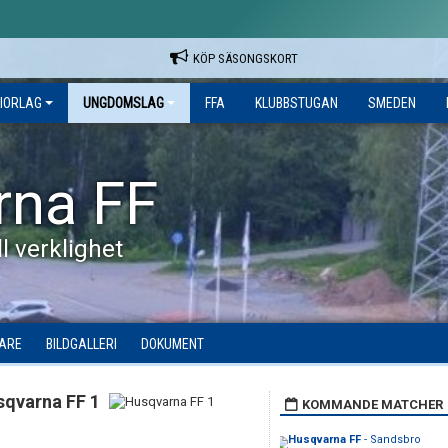
KÖP SÄSONGSKORT
IORLAG
UNGDOMSLAG
FFA
KLUBBSTUGAN
SMEDEN
rna FF
l verklighet
DARE
BILDGALLERI
DOKUMENT
sqvarna FF 1
KOMMANDE MATCHER
Husqvarna FF
- Sandsbro