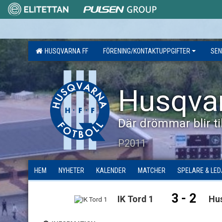
HUSQVARNA FF
FÖRENING/KONTAKTUPPGIFTER
SEN
Husqva
Där drömmar blir til
P2011
HEM
NYHETER
KALENDER
MATCHER
SPELARE & LE
3 - 2
IK Tord 1
Hu