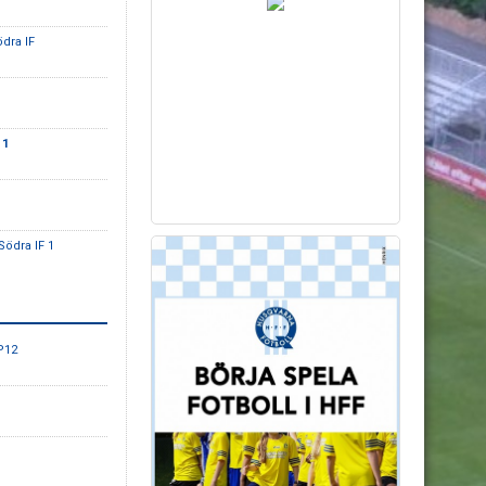
dra IF
 1
ödra IF 1
P12