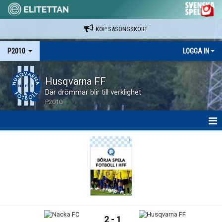
KÖP SÄSONGSKORT
P2010
LOGGA IN
Husqvarna FF
Där drömmar blir till verklighet
P2010
HEM
NYHETER
SPELARE & LEDARE
MATCHER
2 - 1