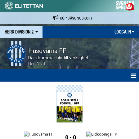
KÖP SÄSONGSKORT
HERR DIVISION 2
LOGGA IN
Husqvarna FF
Där drömmar blir till verklighet
Herr Div 1
HEM
NYHETER
KALENDER
SPELARE & LEDARE
0 - 0