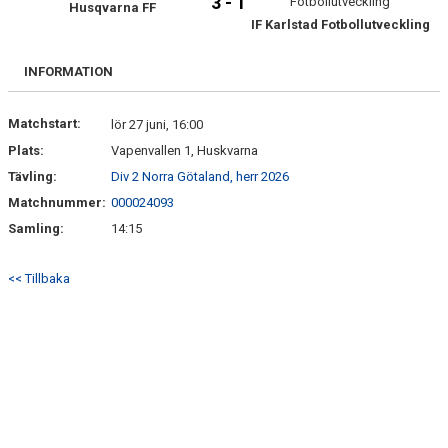
3 - 1
Husqvarna FF
MATCHER
IF Karlstad Fotbollutveckling
INFORMATION
Matchstart:
lör 27 juni, 16:00
Plats:
Vapenvallen 1, Huskvarna
Tävling:
Div 2 Norra Götaland, herr 2026
Matchnummer:
000024093
Samling:
14:15
<< Tillbaka