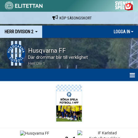
KÖP SÄSONGSKORT
HERR DIVISION 2
LOGGA IN
Husqvarna FF
Där drömmar blir till verklighet
Herr Div 1
HEM
NYHETER
KALENDER
SPELARE & LEDARE