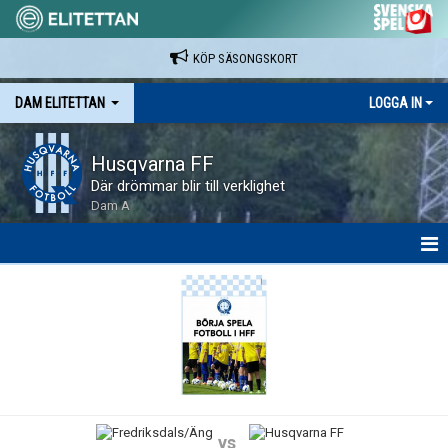
KÖP SÄSONGSKORT
DAM ELITETTAN
LOGGA IN
Husqvarna FF
Där drömmar blir till verklighet
Dam A
HEM
NYHETER
KALENDER
SPELARE & LEDARE
vs